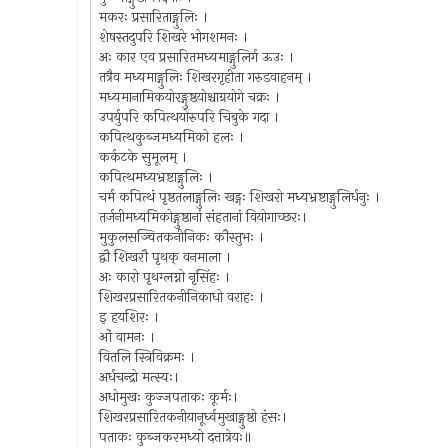
मकरः प्रसारिताङ्गुलिः ।
शेषस्तदुपरि शिखरे भोगशमनः ।
अः कार एव प्रसारितमध्यमाङ्गुलिर्ग ऊउः ।
तत्रैव मध्यमाङ्गुलिः शिखरगृहीता गरुडवाहनम् ।
मध्यमानामिकयोरङ्गुष्ठयोश्चाग्रयोगे चक्रः ।
उपर्युपरि कपित्थयोरुपरि चिबुके गदा ।
कपित्थकुब्जमध्यमिको हलः ।
कर्कटके सुमूलम् ।
कपित्थमध्यभ्रष्टाङ्गुलिः ।
चर्म कपित्थं पृष्ठतलाङ्गुलिः खड्गः शिखरो मध्यभ्रष्टाङ्गुलिर्धनुः ।
तर्जनीमध्यमिकोङ्गुष्ठानां संहतानां वियोगाच्छरः।
मुकुलसञ्चितकनीनिकः कौस्तुभः ।
द्वौ शिखरौ पृथक् वनमाला ।
अः कारो पृथग्लग्नो नृसिंहः ।
शिखरप्रसारितकनीनिकाधो वराहः ।
इ हयशिरः ।
ओं वामनः ।
वितलि स्त्रिविक्रमः ।
अर्धचन्द्रो मत्स्यः।
अधोमुखः कुज्जपताकः कूर्मः।
शिखरप्रसारितकनीयानूर्ध्वमुखाङ्गुष्ठो हंसः।
पताकः कुब्जकरमध्यो दत्तात्रेयः॥