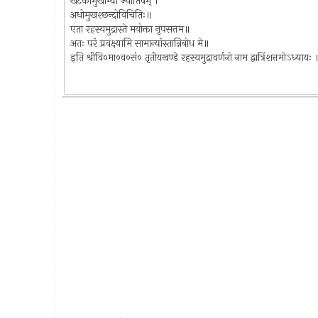
खटकामुखाभ्यां ज्योतिषम् ।
अधोमुखश्छन्दोविचितिः॥
एता रहस्यमुद्रास्ते मयोक्ता नृपसत्तम॥
अतः परं प्रवक्ष्यामि सामान्यांस्तान्निबोध मे॥
इति श्रीवि०मा०व०सं० तृतीयखण्डे रहस्यमुद्रावर्णनो नाम द्वात्रिंशत्तमोऽध्याय