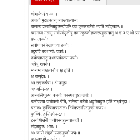
श्रीमार्कण्डेय उवाच॥
अथातो मुद्राहस्तान् व्याख्यास्यामः॥
वासस्य प्रसारिताङ्गुष्ठस्योपरि यदा कुब्जतर्जनी भवति तदोङ्कारः॥
करमध्य गतासु सर्वास्वंगुलीषु क्रमात्कुब्जीकृतास्वङ्गुष्ठाद्यासु अ इ उ ए 
क्रमात्कवर्गः।
सर्वाधःपरं रेखागतया तवर्गः ।
तदुपरि बवशतयैः पवर्गः।
तर्जन्याद्यस्तु प्रथमपर्वगतया पवर्गः।
अग्रेषु शवर्गः।
मध्यमा नखस्पर्शे र क्ष इति ।
अ वासुदेवः ।
आ सङ्कर्षणः। अं प्रद्युम्नः ।
अः अनिरुद्धः ।
अञ्जलिपुरुषः करयोः परस्परपृष्ठलग्नयोः ।
कनीयस्या कनीयसी चेति, तर्जन्या तर्जनी अङ्गुष्ठेनाङ्गुष्ठ इति तार्क्ष्यमुद्रा ।
पताकः कुञ्चिताग्रस्तालः तिर्यक्प्रसारिताङ्गुष्ठो मकरः।
कुञ्चिताङ्गुलिरर्धचन्द्रः ।
दृश्यशिखरौ कनीयस्यङ्गुल्यग्रलग्नौ ।
संहताङ्गुष्ठः शंखः ।
अः कारौ संहतौ स्पष्टाङ्गुलौ पद्मः॥
कुब्जाङ्गुष्ठो लक्ष्मीः ।