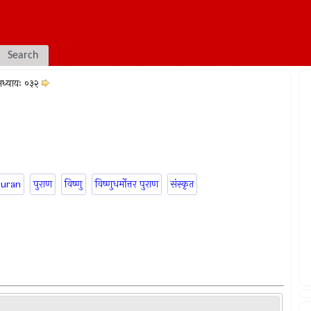
Search
ध्यायः ०३२
puran
पुराण
विष्णु
विष्णुधर्मोत्तर पुराण
संस्कृत