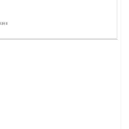
ः ॥३२॥