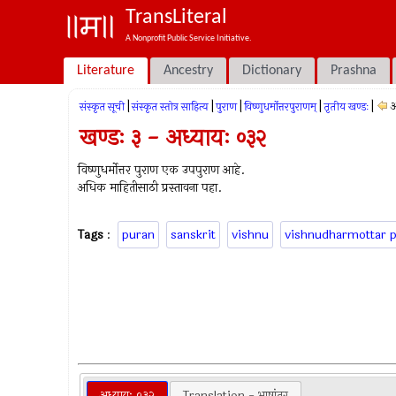
TransLiteral
A Nonprofit Public Service Initiative.
Literature
Ancestry
Dictionary
Prashna
|
|
|
|
|
अ
संस्कृत सूची
संस्कृत स्तोत्र साहित्य
पुराण
विष्णुधर्मोत्तरपुराणम्
तृतीय खण्डः
खण्डः ३ - अध्यायः ०३२
विष्णुधर्मोत्तर पुराण एक उपपुराण आहे.
अधिक माहितीसाठी प्रस्तावना पहा.
Tags
:
puran
sanskrit
vishnu
vishnudharmottar 
अध्यायः ०३२
Translation - भाषांतर