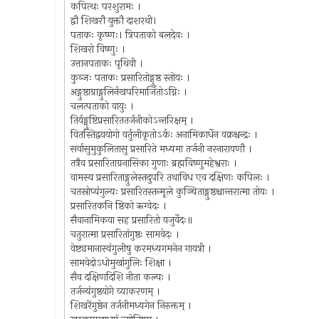
कपित्थः परशुरामः ।
द्वौ शिखरौ युक्तौ दाशरथी।
पताकः कृष्णः। त्रिपताको बलदेवः ।
शिखरो विष्णुः ।
उत्तानपताकः पृथिवी ।
कुब्जः पताकः प्रसारितोङ्गुष्ठ स्तोयः ।
अङ्गुष्ठाग्राङ्गुलिर्नखपरिमार्जितोऽग्निः ।
चलत्पताको वायुः ।
तिर्यङ्मुष्टिप्रसारिततर्जनीकोऽन्तरिक्षम् ।
वितस्तिद्वययोगो वर्तुलीकृतोऽर्कः अनामिकार्धेन वक्रश्चन्द्रः ।
सर्वासुमुकुलितासु प्रसारिते मध्यमा तर्जनी नरनारायणौ ।
तत्रैव प्रसारिताग्रनासिका गुणाः ब्रह्मविष्णुमहेश्वराः ।
वामस्य प्रसारिताङ्गुलेस्तदुपरि तथाविध एव दक्षिणः कपिलः ।
चतस्रोप्यंगुल्यः प्रसारितस्तन्मूले कुञ्चिताङ्गुष्ठश्चान्तरात्मा तोयः ।
प्रसारितकनि ष्ठिको ऋग्वेदः ।
सैवानामिकया सह प्रसारितो यजुर्वेदः॥
चतुरात्मा प्रसारितांगुष्ठः सामवेदः ।
वेष्ट्यमानास्वंगुलीषु करमध्यगमनेन गायत्री ।
सामवेदोऽधोमुखांगुलिः शिक्षा ।
सैव दक्षिणदिशि नीता कल्पः ।
तर्जन्यंगुष्ठयोगे व्याकरणम् ।
शिखरेंगुष्ठेन तर्जनीमध्यगेन निरुक्तम् ।