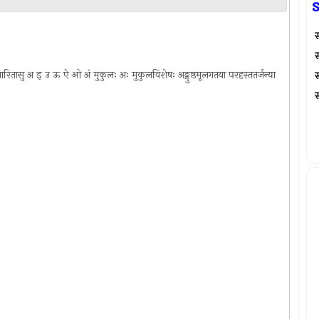
s
स्
स्
ओ प्रसारितासु अ इ उ ऊ ऐ ओ अं मुकुलः अः मुकुलविशेषः अङ्गुष्ठमूलगतया परहस्ततर्जन्या
स्
स्