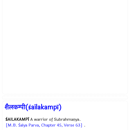
शैलकम्पी(śailakampī)
ŚAILAKAMPĪ
A warrior of Subrahmaṇya.
[M.B. Śalya Parva, Chapter 45, Verse 63]
.