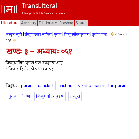
TransLiteral
A Nonprofit Public Service Initiative.
Literature
Ancestry
Dictionary
Prashna
Search
|
|
|
|
|
अध्यायः
संस्कृत सूची
संस्कृत स्तोत्र साहित्य
पुराण
विष्णुधर्मोत्तरपुराणम्
तृतीय खण्डः
०५१
खण्डः ३ - अध्यायः ०५१
विष्णुधर्मोत्तर पुराण एक उपपुराण आहे.
अधिक माहितीसाठी प्रस्तावना पहा.
Tags
:
puran
sanskrit
vishnu
vishnudharmottar puran
पुराण
विष्णु
विष्णुधर्मोत्तर पुराण
संस्कृत