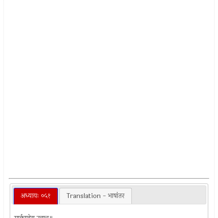
अध्यायः ०५१
Translation - भाषांतर