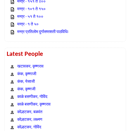
मन्त्र - १५१ ते २००
मन्त्र - १०१ ते १५०
मन्त्र - ५१ ते १००
मन्त्र - १ ते ५०
मन्त्र प्रतिलोम दुर्गासप्तशती पाठविधिः
Latest People
खटावकर, कृष्णराव
कंक, कृष्णाजी
कंक, येसाजी
कंक, कृष्णजी
काळे बसणीकर, गोविंद
काळे बसणीकर, कृष्णराव
कोल्हटकर, बळवंत
कोल्हटकर, लक्ष्मण
कोल्हटकर, गोविंद