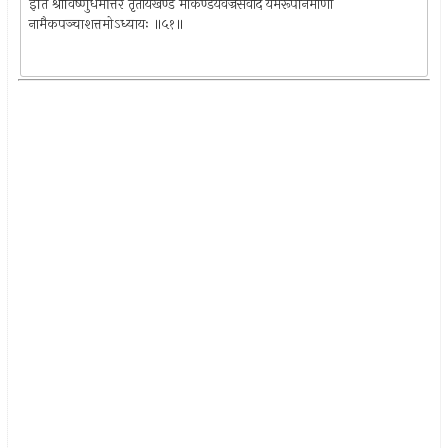
इति श्रीविष्णुधर्मोत्तरे तृतीयखण्डे मार्कण्डेयवज्रसंवादे यमरूपनिर्माणो
नामैकपञ्चाशत्तमोऽध्यायः ॥५१॥