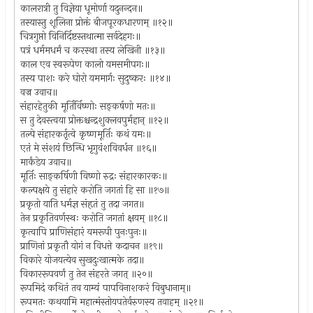
कालरात्री तु विज्ञेया धूमोर्णा यदुनन्दन॥
तस्यास्तु शूलिना प्रोक्तं बीजपूरकधारणम् ॥१२॥
चित्रगुप्तो विनिर्दिष्टस्तथात्मा सर्वदेहगः॥
पत्रं धर्ममधर्मं च करस्था तस्य लेखिनी ॥१३॥
काल एव स्वरूपेण कालो यमसमीपगः॥
तस्य पाशः करे घोरो यममार्गः सुदुष्करः ॥१४॥
वज्र उवाच॥
संहारहेतुकी मूर्तिर्विष्णोः सङ्कर्षणो मतः॥
स तु देवस्त्वया प्रोक्तश्चन्द्रशुक्लवपुर्महान् ॥१२॥
तल्पे संहारकर्तृत्वे कृष्णमूर्तिः कथं यमः॥
एतं मे संशयं छिन्धि भृगुवंशविवर्धन ॥१६॥
मार्कंडेय उवाच॥
मूर्तिः साङ्कर्षिणी विष्णो रुद्रः संहारकारकः॥
कल्पक्षये तु संहारे करोति जगतां हि सा ॥१७॥
प्रकृतो याति धर्मज्ञ संहृतं तु तदा जगत॥
तेन प्रकृतिवर्णस्थः करोति जगतां क्षयम् ॥१८॥
कृत्वापि प्राणिसंहारं यमरूपी पुनःपुनः॥
प्राणिनां प्रकृतौ योगं न विधत्ते कदाचन ॥१९॥
विकारे योजयत्येव सुखदुःखात्मके तदा॥
विकाररूपवर्णं तु तेन संहरते जगत् ॥२०॥
रूपमिदं कथितं तव याम्यं पापविनाशकरं विबुधानाम्॥
रूपमतः कथयामि महात्मंस्तोयपतेर्वरुणस्य तवाहम् ॥२१॥