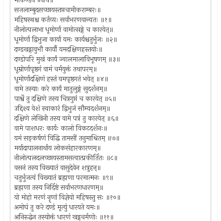
मार्कण्डेय उवाच॥
सजलाम्बुदसच्छायस्तप्तचामीकराम्बरः॥
महिषस्थश्च कर्तव्यः सर्वाभरणवान्यतः ॥१॥
नीलोत्पलाभा धूमोर्णा वामोत्सङ्गे च कारयेत्॥
धूमोर्णा द्विभुजा कार्या यमः कार्यश्चतुर्भुजः ॥२॥
दण्डखड्गावुभौ कार्यौ यमदक्षिणहस्तयोः॥
दण्डोपरि मुखं कार्यं ज्वालमालाविभूषणम् ॥३॥
धूम्रोर्णापृष्ठगं वामं चर्मयुक्तं तथापरम्॥
धूमोर्णादक्षिणं हस्तं यमपृष्ठगतं भवेत् ॥४॥
वामे तस्याः करे कार्यं मातुलुङ्गं सुदर्शनम्॥
पार्श्वे तु दक्षिणे तस्य चित्रगुप्तं च कारयेत् ॥५॥
उद्दिश्य वेशं स्वाकारं द्विभुजं सौम्यदर्शनम्॥
दक्षिणे लेखिनी तस्य वामे पत्रं तु कारयेत् ॥६॥
वामे पाशधरः कार्यः कालो विकटदर्शनः॥
यमं सङ्कर्षणं विद्धि तामसीं तनुमाश्रितम् ॥७॥
मर्यादापालनार्थाय लोकसंहारकारणम्॥
नीलोत्पलदलच्छायस्तामसत्वात्प्रकीर्तितः ॥८॥
वसनं तस्य विख्यातं वासुदेवेन शत्रुहन्॥
चतुर्भुजत्वं विख्यातं ब्रह्मणा परमात्मनः ॥९॥
ब्रह्मणा तस्य निर्दिष्टं सर्वाभरणधारणम्॥
यो मोहो मरणं नॄणां विज्ञेयो महिषस्तु सः ॥१०॥
अमोघं तु करे दण्डं मृत्युं धारयते यमः॥
अनिरुद्धेन तस्योक्तं धारणं खड्गचर्मणोः ॥११॥