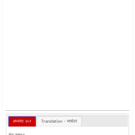
अध्यायः २५१
Translation - भाषांतर