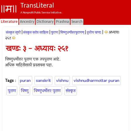
TransLiteral
A Nonprofit Public Service Initiative.
Literature
Ancestry
Dictionary
Prashna
Search
|
|
|
|
|
अध्यायः
संस्कृत सूची
संस्कृत स्तोत्र साहित्य
पुराण
विष्णुधर्मोत्तरपुराणम्
तृतीय खण्डः
२५१
खण्डः ३ - अध्यायः २५१
विष्णुधर्मोत्तर पुराण एक उपपुराण आहे.
अधिक माहितीसाठी प्रस्तावना पहा.
Tags
:
puran
sanskrit
vishnu
vishnudharmottar puran
पुराण
विष्णु
विष्णुधर्मोत्तर पुराण
संस्कृत