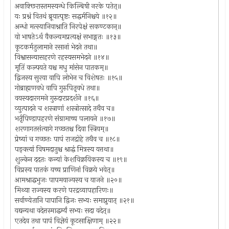
अवाक्छिरास्तमस्यन्धे किल्बिषी नरके पतेत्॥
यः प्रश्नं वितथं ब्रूयात्पृष्टः सद्धर्मनिश्चये ॥१२॥
अन्धो मत्स्यानिवाश्नाति निरपेक्षं सकण्टकान्॥
यो भाषतेऽर्थ वैकल्यमप्रत्यक्षं सभाङ्गतः ॥१३॥
कूटकर्मतुलामाने रसानां भेदने तथा॥
विश्वासन्यासहरणे रहस्यसमभेदने ॥१४॥
मृतिं कल्पयते यश्च मधु मांसेन पातकम्॥
द्विजस्य सुरया वापि लोभेन च विशेषतः ॥१५॥
गोब्राह्मणवधे वापि गुरुपितृवधे तथा॥
वयस्यदारगमने गुरुदारप्रदर्शने ॥१६॥
व्युत्पादने च शस्त्राणां शस्त्रोत्सादे तथैव च॥
भर्तृपिण्डापहरणे संग्रामाच्च पलायने ॥१७॥
शरणागतसंत्यागे गच्छतश्च दिवा स्त्रियम्॥
प्रेष्यां च गच्छतः पापं राजद्रोहे तथैव च ॥१८॥
पङ्क्त्यां विषमदातुश्च श्राद्धं मित्रस्य यत्तथा॥
शुल्केन ददतः कन्यां केशविक्रयिकस्य च ॥१९॥
विप्रस्य पातकं यच्च प्राणिनां विक्रये भवेत्॥
आमश्राद्धभुजः पापमयाज्यस्य च याजने ॥२०॥
मिथ्या राज्यस्य करणे परद्रव्यापहारिणः॥
सर्वाण्येतानि पापानि द्विजः सभ्यः समाप्नुयात् ॥२१॥
यद्यन्यथा वदेत्तस्माद्धर्म्यं सभ्यः सदा वदेत्॥
एतदेव तथा पापं विज्ञेयं कूटसाक्षिणाम् ॥२२॥