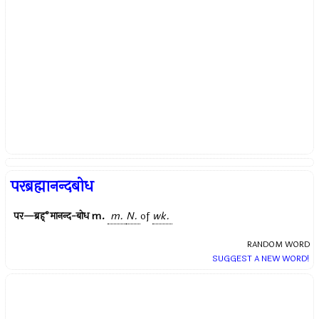
परब्रह्मानन्दबोध
पर—ब्रह्°मानन्द-बोध
m.
m.
N.
of
wk.
RANDOM WORD
SUGGEST A NEW WORD!