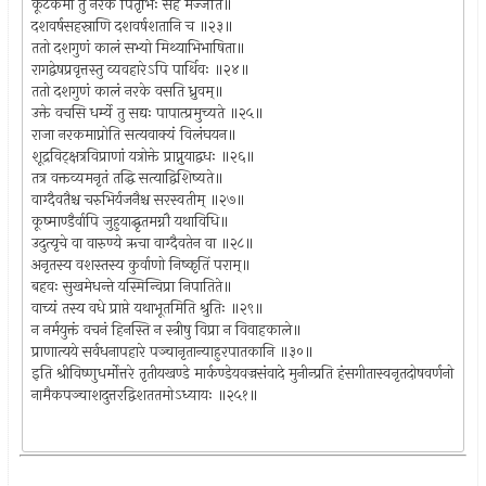
कूटकर्मा तु नरकं पितृभिः सह मज्जति॥
दशवर्षसहस्राणि दशवर्षशतानि च ॥२३॥
ततो दशगुणं कालं सभ्यो मिथ्याभिभाषिता॥
रागद्वेषप्रवृत्तस्तु व्यवहारेऽपि पार्थिवः ॥२४॥
ततो दशगुणं कालं नरके वसति ध्रुवम्॥
उक्ते वचसि धर्म्ये तु सद्यः पापात्प्रमुच्यते ॥२५॥
राजा नरकमाप्नोति सत्यवाक्यं विलंघयन॥
शूद्रविट्क्षत्रविप्राणां यत्रोक्ते प्राप्नुयाद्वधः ॥२६॥
तत्र वक्तव्यमनृतं तद्धि सत्याद्विशिष्यते॥
वाग्दैवतैश्च चरुभिर्यजनैश्च सरस्वतीम् ॥२७॥
कूष्माण्डैर्वापि जुहुयाद्घृतमग्नौ यथाविधि॥
उदुत्यृचे वा वारुण्ये ऋचा वाग्दैवतेन वा ॥२८॥
अनृतस्य वशस्तस्य कुर्वाणो निष्कृतिं पराम्॥
बहवः सुखमेधन्ते यस्मिन्विप्रा निपातिते॥
वाच्यं तस्य वधे प्राप्ते यथाभूतमिति श्रुतिः ॥२९॥
न नर्मयुक्तं वचनं हिनस्ति न स्त्रीषु विप्रा न विवाहकाले॥
प्राणात्यये सर्वधनापहारे पञ्चानृतान्याहुरपातकानि ॥३०॥
इति श्रीविष्णुधर्मोत्तरे तृतीयखण्डे मार्कण्डेयवज्रसंवादे मुनीन्प्रति हंसगीतास्वनृतदोषवर्णनो
नामैकपञ्चाशदुत्तरद्विशततमोऽध्यायः ॥२५१॥