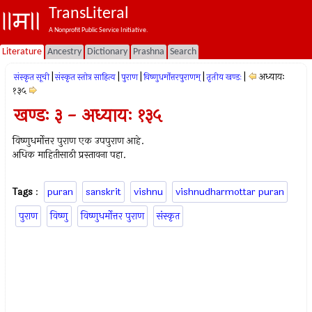
TransLiteral
A Nonprofit Public Service Initiative.
Literature
Ancestry
Dictionary
Prashna
Search
|
|
|
|
|
अध्यायः
संस्कृत सूची
संस्कृत स्तोत्र साहित्य
पुराण
विष्णुधर्मोत्तरपुराणम्
तृतीय खण्डः
१३५
खण्डः ३ - अध्यायः १३५
विष्णुधर्मोत्तर पुराण एक उपपुराण आहे.
अधिक माहितीसाठी प्रस्तावना पहा.
Tags
:
puran
sanskrit
vishnu
vishnudharmottar puran
पुराण
विष्णु
विष्णुधर्मोत्तर पुराण
संस्कृत