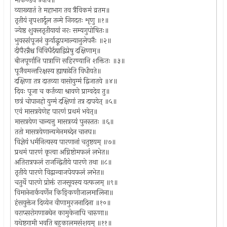
मार्कण्डेय उवाच॥
व्याख्यातं ते महाभाग तव त्रैविकमं व्रतम॥
तृतीयं नृपशार्दूल तन्मे निगदतः शृणु ॥१॥
ज्येष्ठ शुक्लतृतीयायां नरः सम्यगुपोषितः॥
भुवस्संपूजनं कुर्याद्धूपमाल्यानुलेपनैः ॥२॥
दीपैरन्नैश्च विविधैर्दद्याद्विप्रेषु दक्षिणाम्॥
बीजपूर्णानि पात्राणि सहिरण्यानि शक्तितः ॥३॥
पूजैवमन्तरिक्षस्य ह्याषाढेति विधीयते॥
दक्षिणा तत्र दातव्या वासोयुग्मं द्विजातये ॥४॥
दिवः पूजा च कर्तव्या श्रावणे प्राग्वदेव तु॥
छत्रं चोपानहो युग्मं दक्षिणां तत्र दापयेत् ॥५॥
एवं मासत्रयेणेह पारणं प्रथमं भवेत्॥
मासत्रयेण चान्यत्तु मासत्रय्यं पुनस्ततः ॥६॥
ततो मासत्रयेणान्यमेनमब्देन चानघ॥
विज्ञेयं धर्मनित्यस्य पारणानां चतुष्टयम् ॥७॥
प्रथमं पारणं कृत्वा अग्निष्टोमफलं लभेत॥
अतिरात्रफलं राजन्द्वितीये पारणे तथा ॥८॥
तृतीये पारणे विद्वान्वाजपेयफलं लभेत॥
चतुर्थे पारणे प्रोक्तं राजसूयस्य यत्फलम् ॥९॥
विमानेनार्कवर्णेन किङ्किणीजालमालिना॥
हंसयुक्तेन दिव्येन वीणामुरजनादिना ॥१०॥
वराप्सरोगणाढ्येन कामुकेनापि चारुणा॥
यथेष्टगामी भवति बहुकालमसंशयम् ॥११॥