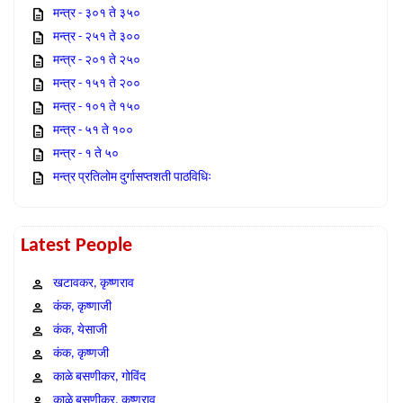
मन्त्र - ३०१ ते ३५०
मन्त्र - २५१ ते ३००
मन्त्र - २०१ ते २५०
मन्त्र - १५१ ते २००
मन्त्र - १०१ ते १५०
मन्त्र - ५१ ते १००
मन्त्र - १ ते ५०
मन्त्र प्रतिलोम दुर्गासप्तशती पाठविधिः
Latest People
खटावकर, कृष्णराव
कंक, कृष्णाजी
कंक, येसाजी
कंक, कृष्णजी
काळे बसणीकर, गोविंद
काळे बसणीकर, कृष्णराव