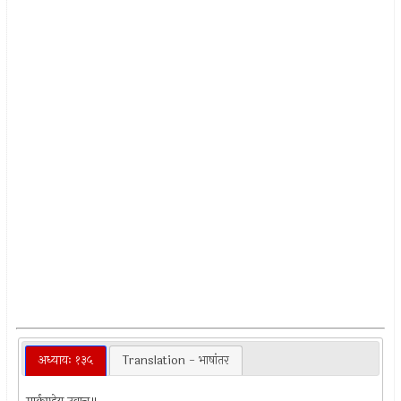
अध्यायः १३५
Translation - भाषांतर