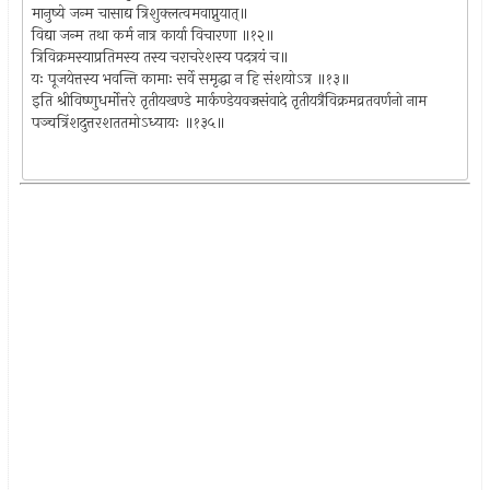
मानुष्ये जन्म चासाद्य त्रिशुक्लत्वमवाप्नुयात्॥
विद्या जन्म तथा कर्म नात्र कार्या विचारणा ॥१२॥
त्रिविक्रमस्याप्रतिमस्य तस्य चराचरेशस्य पदत्रयं च॥
यः पूजयेत्तस्य भवन्ति कामाः सर्वे समृद्धा न हि संशयोऽत्र ॥१३॥
इति श्रीविष्णुधर्मोत्तरे तृतीयखण्डे मार्कण्डेयवज्रसंवादे तृतीयत्रैविक्रमव्रतवर्णनो नाम
पञ्चत्रिंशदुत्तरशततमोऽध्यायः ॥१३५॥