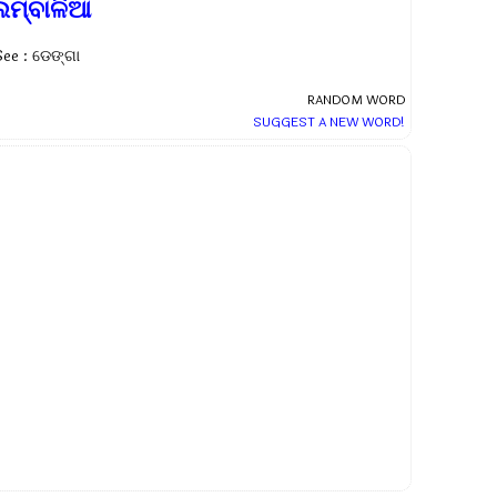
ଲମ୍ବାଳିଆ
See : ଡେଙ୍ଗା
RANDOM WORD
SUGGEST A NEW WORD!