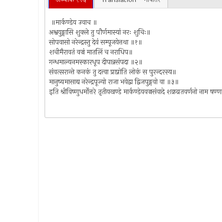
॥मार्कण्डेय उवाच ॥
अश्वयुङ्मासि शुक्ले तु पौर्णमास्यां नरः शुचिः॥
सोपवासो नरेन्द्रस्तु देवं सम्पूजयेत्तथा ॥१॥
शचीमैरावतं वज्रं मातलिं च नराधिप॥
गन्धमाल्यनमस्कारधूप दीपान्नसंपदा ॥२॥
संवत्सरान्ते कनकं तु दत्त्वा प्राप्नोति लोकं स पुरन्दरस्य॥
मानुष्यमासाद्य नरेन्द्रपूज्यो राजा भवेद्वा द्विजपुङ्गवो वा ॥३॥
इति श्रीविष्णुधर्मोत्तरे तृतीयखण्डे मार्कण्डेयवज्रसंवादे शक्रव्रतवर्णनो नाम