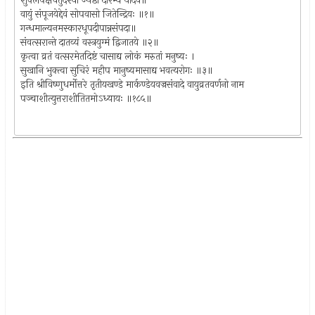
शुक्लपक्षचतुर्दश्यां ज्येष्ठा दारभ्य यादव॥
वायुं संपूजयेद्देवं सोपवासो जितेन्द्रियः ॥१॥
गन्धमाल्यनमस्कारधूपदीपान्नसंपदा॥
संवत्सरान्ते दातव्यं वस्त्रयुग्मं द्विजातये ॥२॥
कृत्वा व्रतं वत्सरमेतदिष्टं चासाद्य लोकं मरुतां मनुष्यः ।
सुखानि भुक्त्वा सुचिरं महीप मानुष्यमासाद्य भवत्यरोगः ॥३॥
इति श्रीविष्णुधर्मोत्तरे तृतीयखण्डे मार्कण्डेयवज्रसंवादे वायुव्रतवर्णनो नाम
पञ्चाशीत्युत्तराशीतितमोऽध्यायः ॥१८५॥