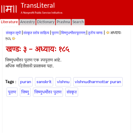
TransLiteral
A Nonprofit Public Service Initiative.
Literature
Ancestry
Dictionary
Prashna
Search
|
|
|
|
|
अध्यायः
संस्कृत सूची
संस्कृत स्तोत्र साहित्य
पुराण
विष्णुधर्मोत्तरपुराणम्
तृतीय खण्डः
१८५
खण्डः ३ - अध्यायः १८५
विष्णुधर्मोत्तर पुराण एक उपपुराण आहे.
अधिक माहितीसाठी प्रस्तावना पहा.
Tags
:
puran
sanskrit
vishnu
vishnudharmottar puran
पुराण
विष्णु
विष्णुधर्मोत्तर पुराण
संस्कृत