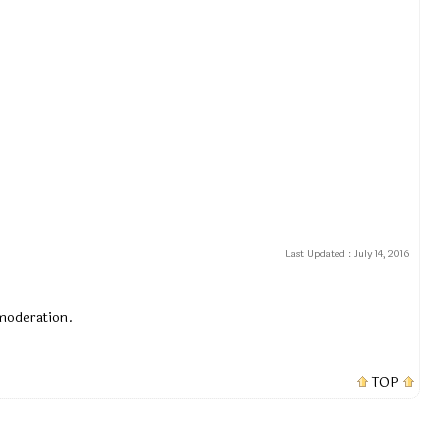
Last Updated :
July 14, 2016
 moderation.
TOP