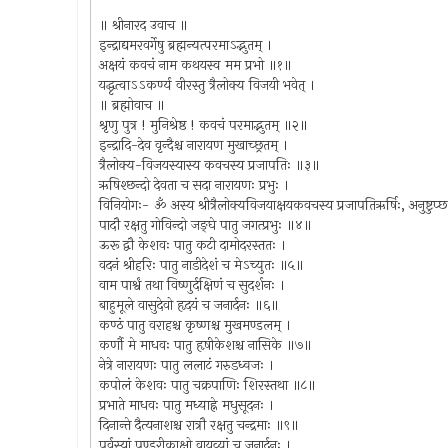
॥ श्रीनारद उवाच ॥
इन्द्राद्यमरवर्गेषु ब्रह्मन्यत्परमाऽद्भुतम् ।
अक्षयं कवचं नाम कथयस्व मम प्रभो ॥१॥
यद्धृत्वाऽऽकर्ण्य वीरस्तु त्रैलोक्य विजयी भवेत् ।
॥ ब्रह्मोवाच ॥
श्रृणु पुत्र ! मुनिश्रेष्ठ ! कवचं परमाद्भुतम् ॥२॥
इन्द्रादि-देव वृन्दैश्च नारायण मुखाच्छ्रतम् ।
त्रैलोक्य-विजयस्यास्य कवचस्य प्रजापतिः ॥३॥
ऋषिश्छन्दो देवता च सदा नारायणः प्रभुः ।
विनियोगः- ॐ अस्य श्रीत्रैलोक्यविजयाक्षयकवचस्य प्रजापतिऋर्षिः, अनुष्टुप्छन्
पादौ रक्षतु गोविन्दो जङ्घे पातु जगत्प्रभुः ॥४॥
ऊरू द्वौ केशवः पातु कटी दामोदरस्ततः ।
वदनं श्रीहरिः पातु नाडीदेशं च मेऽच्युतः ॥५॥
वाम पार्श्वं तथा विष्णुर्दक्षिणं च सुदर्शनः ।
बाहुमूले वासुदेवो हृदयं च जनार्दनः ॥६॥
कण्ठं पातु वराहश्च कृष्णश्च मुखमण्डलम् ।
कर्णौ मे माधवः पातु हृषीकेशश्च नासिके ॥७॥
नेत्रे नारायणः पातु ललाटं गरुडध्वजः ।
कपोलं केशवः पातु चक्रपाणिः शिरस्तथा ॥८॥
प्रभाते माधवः पातु मध्याह्ने मधुसूदनः ।
दिनान्ते दैत्यनाशश्च रात्रौ रक्षतु चन्द्रमाः ॥९॥
पूर्वस्यां पुण्डरीकाक्षो वायव्यां च जनार्दनः ।