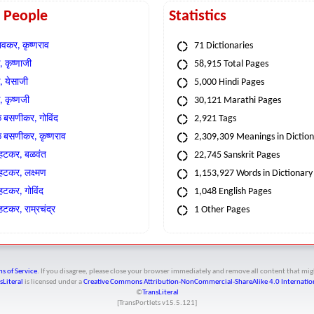
t People
Statistics
वकर, कृष्णराव
71 Dictionaries
 कृष्णाजी
58,915 Total Pages
, येसाजी
5,000 Hindi Pages
, कृष्णजी
30,121 Marathi Pages
े बसणीकर, गोविंद
2,921 Tags
े बसणीकर, कृष्णराव
2,309,309 Meanings in Dictio
्हटकर, बळवंत
22,745 Sanskrit Pages
्हटकर, लक्ष्मण
1,153,927 Words in Dictionary
्हटकर, गोविंद
1,048 English Pages
हटकर, राम्रचंद्र
1 Other Pages
s of Service
. If you disagree, please close your browser immediately and remove all content that 
sLiteral
is licensed under a
Creative Commons Attribution-NonCommercial-ShareAlike 4.0 Internation
©
TransLiteral
[TransPortlets v
15.5.121
]