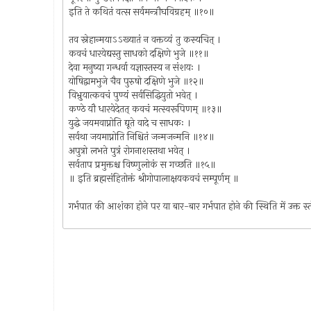
इति ते कथितं वत्स सर्वमन्त्रौघविग्रहम् ॥१०॥
तव स्नेहान्मयाऽऽख्यातं न वक्तव्यं तु कस्यचित् ।
कवचं धारयेद्यस्तु साधको दक्षिणे भुजे ॥११॥
देवा मनुष्या गन्धर्वा यज्ञास्तस्य न संशयः ।
योषिद्वामभुजे चैव पुरुषो दक्षिणे भुजे ॥१२॥
विभ्रुयात्कवचं पुण्यं सर्वसिद्धियुतो भवेत् ।
कण्ठे यौ धारयेदेतत् कवचं मत्स्वरूपिणम् ॥१३॥
युद्धे जयमवाप्नोति द्यूते वादे च साधकः ।
सर्वथा जयमाप्नोति निश्चितं जन्मजन्मनि ॥१४॥
अपुत्रो लभते पुत्रं रोगनाशस्तथा भवेत् ।
सर्वताप प्रमुक्तश्च विष्णुलोकं स गच्छति ॥१५॥
॥ इति ब्रह्मसंहितोक्तं श्रीगोपालाक्षयकवचं सम्पूर्णम् ॥
गर्भपात की आशंका होने पर या बार-बार गर्भपात होने की स्थिति में उक्त स