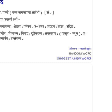
उद
.
पाणी ( फक्त समासाच्या आरंभीं ). [ सं . ]
क उपसर्ग अर्थ -
रचढपणा ; श्रेष्ठत्व ; वर्चस्व . उ० उत्तर ; उद्वाहन ; उद्गार ; उद्दिष्ट .
ियोग ; विभाजन ; बिघाड ; दूरीकरण ; अपसारण ; ( पासून - मधून ). उ०
त्सर्जन ; उत्क्षेपण .
More meanings
RANDOM WORD
SUGGEST A NEW WORD!