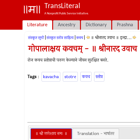
TransLiteral
A Nonprofit Public Service Initiative.
Literature
Ancestry
Dictionary
Prashna
|
|
|
॥ श्रीनारद उवाच ॥ इन्द्रा...
संस्कृत सूची
संस्कृत स्तोत्र साहित्य
कवच
गोपालाक्षय कवचम् - ॥ श्रीनारद उवाच ॥ 
रोज कवच स्तोत्राची पठण केल्याने जीवन सुरक्षित बनते.
Tags
:
kavacha
stotre
कवच
स्तोत्र
॥ श्री गणेशाय नमः ॥
Translation - भाषांतर