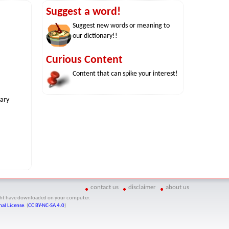
Suggest a word!
Suggest new words or meaning to
our dictionary!!
Curious Content
Content that can spike your interest!
nary
contact us
disclaimer
about us
might have downloaded on your computer.
al License
. (
CC BY-NC-SA 4.0
)