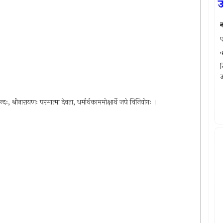
न
ए
व
व
उ
दः, श्रीनारायणः परमात्मा देवता, धर्मार्थकाममोक्षार्थे जपे विनियोगः ।