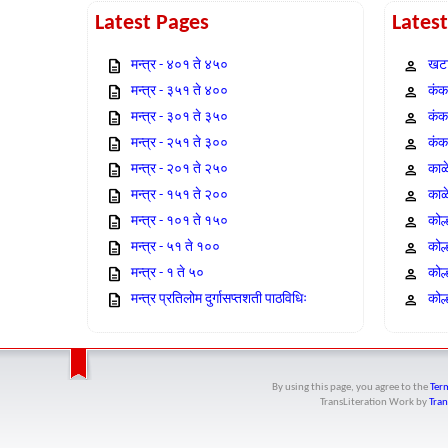
Latest Pages
Lates
मन्त्र - ४०१ ते ४५०
खटा
मन्त्र - ३५१ ते ४००
कंक,
मन्त्र - ३०१ ते ३५०
कंक
मन्त्र - २५१ ते ३००
कंक
मन्त्र - २०१ ते २५०
काळ
मन्त्र - १५१ ते २००
काळ
मन्त्र - १०१ ते १५०
कोल
मन्त्र - ५१ ते १००
कोल
मन्त्र - १ ते ५०
कोल
मन्त्र प्रतिलोम दुर्गासप्तशती पाठविधिः
कोल्
By using this page, you agree to the
Term
TransLiteration Work
by
Tran