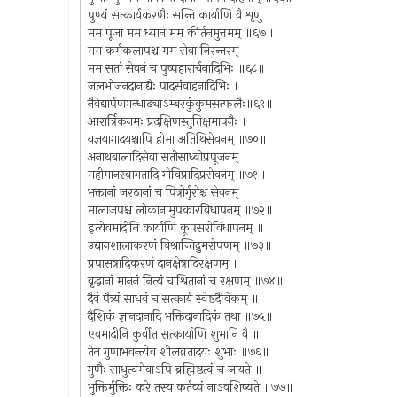
पुण्यं सत्कार्यकरणैः सन्ति कार्याणि वै शृणु ।
मम पूजा मम ध्यानं मम कीर्तनमुत्तमम् ॥६७॥
मम कर्मकलापश्च मम सेवा निरन्तरम् ।
मम सतां सेवनं च पुष्पहारार्चनादिभिः ॥६८॥
जलभोजनदानाद्यैः पादसंवाहनादिभिः ।
नैवेद्यार्पणगन्धाढ्याऽम्बरकुंकुमसत्फलैः॥६९॥
आरार्त्रिकनमः प्रदक्षिणस्तुतिक्षमापनैः ।
यज्ञयागादयश्चापि होमा अतिथिसेवनम् ॥७०॥
अनाथबालादिसेवा सतीसाध्वीप्रपूजनम् ।
महीमानस्वागतादि गोविप्रादिप्रसेवनम् ॥७१॥
भक्तानां जरठानां च पित्रोर्गुरोश्च सेवनम् ।
मालाजपश्च लोकानामुपकारविधापनम् ॥७२॥
इत्येवमादीनि कार्याणि कूपसरोविधापनम् ॥
उद्यानशालाकरणं विश्रान्तिद्रुमरोपणम् ॥७३॥
प्रपासत्रादिकरणं दानक्षेत्रादिरक्षणम् ।
वृद्धानां माननं नित्यं चाश्रितानां च रक्षणम् ॥७४॥
दैवं पैत्र्यं साधवं च सत्कार्यं स्वेष्टदैविकम् ॥
दैशिकं ज्ञानदानादि भक्तिदानादिकं तथा ॥७५॥
एवमादीनि कुर्वीत सत्कार्याणि शुभानि वै ॥
तेन गुणाभवन्त्येव शीलव्रतादयः शुभाः ॥७६॥
गुणैः साधुत्वमेवाऽपि ब्रह्मिष्ठत्वं च जायते ॥
भुक्तिर्मुक्तिः करे तस्य कर्तव्यं नाऽवशिष्यते ॥७७॥