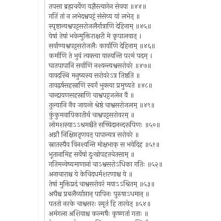
तपसा ब्रह्मचर्येण यज्ञैस्त्यागेन सेवया ॥४४॥
गतिं तां न लभेदश्वपट्टं संसेव्य यां लभेत् ॥
स्पृष्टान्यश्वपट्टसरोजलैर्गात्राणि देहिनाम् ॥४५॥
येषां तेषां भवेन्मुक्तिराक्षरी मे कृपालवात् ।
सर्वाण्यश्वपट्टसरोजलैः कार्याणि देहिनाम् ॥४६॥
कर्माणि ते भुवं त्यक्त्वा यास्यन्ति परमं पदम् ।
घातपापानि सर्वाणि नश्यन्त्यश्वसरोवरे ॥४७॥
यावदस्थि मनुष्यस्य सरोवरेऽत्र तिष्ठति ॥
तावद्वर्षसहस्राणि स्वर्गं भुक्त्वा प्रमुच्यते ॥४८॥
चान्द्रायणसहस्राणि चाश्वपट्टजलेन वै ॥
तुल्यानि नैव जायन्ते श्रेष्ठं चाश्वसरोजलम् ॥४९॥
कुंकुमवापिकातीर्थं चाश्वपट्टसरोवरम् ॥
लोमशस्याऽऽश्रमश्चैते सच्चिदानन्दरूपिणः ॥५०॥
अग्नौ निक्षिप्ततृणवत् पापान्यत्र सरोवरे ॥
स्नातस्यैव विनश्यन्ति मोक्षभाक् स भवेदिह ॥५१॥
भूतानामिह सर्वेषां दुःखोपहतचेतसाम् ॥
गतिमन्वेष्यमाणानां चाऽश्वसरोऽधिका गतिः ॥५२॥
अनाचाराश्च ये केचिदधर्मशरणाश्च ये ॥
तेषां मुक्तिप्रदं चाश्वसरोवरं मयाऽऽश्रितम् ॥५३॥
अघैश्च प्रबलैर्व्याप्तान् पापिनः पुरुषाऽधमान् ॥
पततो नरके चाश्वसरः स्मृतं हि तारयेत् ॥५४॥
अमंगला अशिवाश्च कल्मषैः कृष्णतां गताः ॥