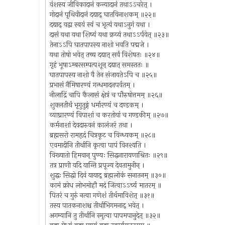
वंशस्य जीविकादानं कन्यादानं तथाऽऽचरेत् ।
गोदानं पृथिवीदानं दद्याद् घातविनाशकम् ॥२२॥
दद्याद् यद्वा स्वयं स्वं च भृत्यं यथाऽनुगं यथा ।
दासं यथा यथा शिष्यं यथा क्रय्यं तथाऽऽर्पयेत् ॥२३॥
तेनाऽऽपि घातपापस्य नाशो भवति पद्मजे ।
यथा तोषो भवेत् तच्च दद्यात् सर्वं विशेषतः ॥२४॥
गृहं भूषाऽम्बरसम्पत्पशून् दद्यात् समस्ततः ॥
घातपापस्य नाशो वै तेन संजायतेऽपि च ॥२५॥
प्रभासं नैमिषारण्यं गन्धमादनपर्वतम् ।
नीलाद्रिं चापि कैलासं क्षेत्रं च पौरुषोत्तमम् ॥२६॥
शुक्लतीर्थं भृगुतुङ्गं धर्मारण्यं च दण्डकम् ।
व्याघ्रारण्यं विपाशां च करतोयां च गण्डकीम् ॥२७॥
कर्मनाशां देवदारुवनं कालंजरं तथा ।
ब्रह्मसरो रामहृदं चित्रकूट च विन्ध्यकम् ॥२८॥
एवमादीनि तीर्थानि कृत्वा पापं विनश्यति ।
विख्यातो हिमवान् पुण्यः सिद्धनारायणाश्रितः ॥२९॥
तत्र प्राणी यदि यान्ति प्रपूज्य देवतामुनीन् ।
शुद्धः सिद्धो दिवं यायाद् ब्रह्मलोकं सनातनम् ॥३०॥
कामं क्रोध लोभमोहौ मदं जित्वाऽऽर्च्य मातरम् ॥
पितरं च गुरुं नत्वा गणेशं तीर्थमाविशेत् ॥३१॥
तस्य पातकनाशश्च तीर्थाभिगमनाद् भवेत् ।
अगम्यानि तु तीर्थानि स्मृत्वा पापमपानुदेत् ॥३२॥