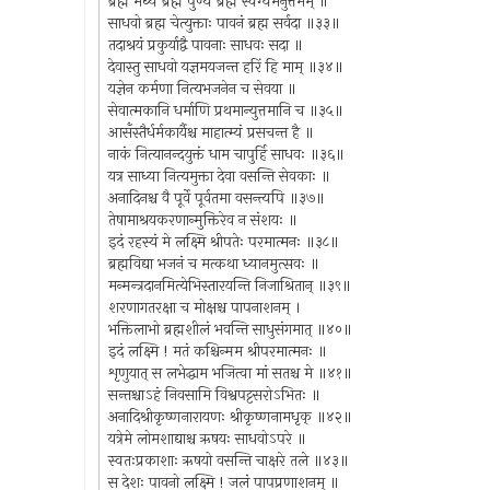
ब्रह्म मेध्यं ब्रह्म पुण्यं ब्रह्म स्वर्ग्यमनुत्तमम् ॥
साधवो ब्रह्म चेत्युक्ताः पावनं ब्रह्म सर्वदा ॥३३॥
तदाश्रयं प्रकुर्याद्वै पावनाः साधवः सदा ॥
देवास्तु साधवो यज्ञमयजन्त हरिं हि माम् ॥३४॥
यज्ञेन कर्मणा नित्यभजनेन च सेवया ॥
सेवात्मकानि धर्माणि प्रथमान्युत्तमानि च ॥३५॥
आसँस्तैर्धर्मकार्यैश्च माहात्म्यं प्रसचन्त है ॥
नाकं नित्यानन्दयुक्तं धाम चापुर्हि साधवः ॥३६॥
यत्र साध्या नित्यमुक्ता देवा वसन्ति सेवकाः ॥
अनादिनश्च वै पूर्वे पूर्वतमा वसन्त्यपि ॥३७॥
तेषामाश्रयकरणान्मुक्तिरेव न संशयः ॥
इदं रहस्यं मे लक्ष्मि श्रीपतेः परमात्मनः ॥३८॥
ब्रह्मविद्या भजनं च मत्कथा ध्यानमुत्सवः ॥
मन्मन्त्रदानमित्येभिस्तारयन्ति निजाश्रितान् ॥३९॥
शरणागतरक्षा च मोक्षश्च पापनाशनम् ।
भक्तिलाभो ब्रह्मशीलं भवन्ति साधुसंगमात् ॥४०॥
इदं लक्ष्मि ! मतं कश्चिन्मम श्रीपरमात्मनः ॥
शृणुयात् स लभेद्धाम भजित्वा मां सतश्च मे ॥४१॥
सन्तश्चाऽहं निवसामि विश्वपट्टसरोऽभितः ॥
अनादिश्रीकृष्णनारायणः श्रीकृष्णनामधृक् ॥४२॥
यत्रेमे लोमशाद्याश्च ऋषयः साधवोऽपरे ॥
स्वतःप्रकाशाः ऋषयो वसन्ति चाक्षरे तले ॥४३॥
स देशः पावनो लक्ष्मि ! जलं पापप्रणाशनम् ॥