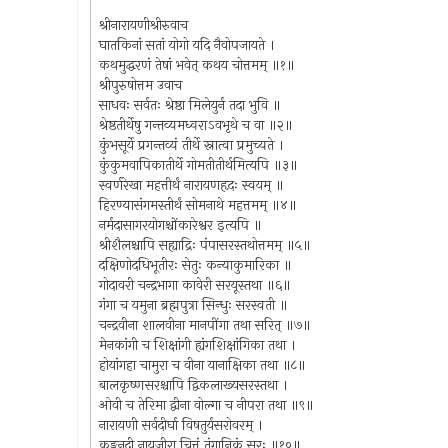
श्रीनारायणीश्रीरुवाच
घातकिनां सतां योगो यदि नैवोपजायते ।
कथमुद्धरणं तेषां भवेत् कथय चोत्तमम् ॥१॥
श्रीपुरुषोत्तम उवाच
साधवः सर्वतः श्रेष्ठा मिलेयुर्न तदा भुवि ॥
श्रेष्ठतीर्थेषु गन्तव्यमध्वराऽवभृथे च वा ॥२॥
कुंभसूर्ये प्रगन्तव्यं तीर्थे स्नात्वा प्रमुच्यते ।
कुंकुमवापिकातीर्थे गोमतीतीर्थमित्यपि ॥३॥
स्वर्णरेखा महत्तीर्थं नारायणहृदः स्वयम् ॥
हिरण्यासंगमस्तीर्थं सोमनाथे महत्तमम् ॥४॥
नर्मदासागरयोगश्चोंकारेश्वर इत्यपि ॥
श्रीशैलश्चापि सह्याद्रिः पंपासरस्तथोत्तमम् ॥५॥
दक्षिणोदधिभूतीरः सेतुः कन्याकुमारिका ॥
गोदावरी चन्द्रभागा कावेरी सरयूस्तथा ॥६॥
गंगा च यमुना ब्रह्मपुत्रा सिन्धुः सरस्वती ॥
चन्द्रवीना शालवीना मानपींगा तथा सरित् ॥७॥
मेनकांगी च शिक्षांगी ह्यंगशिक्षांगिका तथा ।
होयांगहा चामुरा च वीना यानाक्षिका तथा ॥८॥
बालकृष्णसरश्चापि द्विकलाख्यसरस्तथा ।
ओवी च तेरिमा द्वीना वोल्गा च नीपरा तथा ॥९॥
नारायणी सर्वदीर्घा विषतुर्यसरोवरम् ।
कङ्गूनदी नायजीरा चित्तं तुंगानिकं सरः ॥१०॥