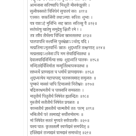
आमजाना सरिच्चापि मिशूरी मीनकंझुकी ।
सुलीवनसरो विनिपेगं सुपारयं सरः ॥११॥
एरसरः कारुलिंगी तथाऽन्याः सरितः शुभाः ।
यत्र यत्राऽहं मुनिभिः सह स्नातः सरित्सु वै ॥१२॥
सरोवरेषु खातेषु समुद्रेषु क्षितौ रमे ! ।
तत्र तत्रैव तीर्थस्य विधिना स्नानतस्तथा ॥१३॥
घातपापनि नश्यन्ति पुनश्चेन्नाऽऽचरेद् यदि ।
मत्प्रतिमाऽमृतवार्भिः स्नातः शुद्ध्यति तत्क्षणात् ॥१४॥
मत्प्रसादाऽशनेनाऽपि मम सेवादिभिस्तथा ॥
देवालयादिनिर्मित्या सद्यः शुद्ध्यति घातकः ॥१५॥
मन्दिरादेर्विनिर्माता मन्मूर्तिस्थापकस्तथा ॥
साध्वर्थे प्राणदाता च धर्मार्थे प्राणदायकः ॥१६॥
शुद्ध्यत्येव महापापाद् घातकाख्यात् समूलतः ॥
पुष्करं मानसं चापि हिमालयो गिरीश्वरः ॥१७॥
बद्रिकाश्रमतीर्थं च पावनानि समस्ततः ।
मातृतीर्थं पितृतीर्थं निषेवेत ह्यतन्द्रितः ॥१८॥
गुरुतीर्थं सतीतीर्थं निषेवेत प्रयत्नतः ॥
कान्ततीर्थं ज्ञानतीर्थं चात्मतीर्थं ततः परम् ॥१९॥
भक्तितीर्थं परं तस्मादहं सर्वोत्तमोत्तमः ॥
मां निषेवेत सततं मुच्यते सर्वपातकैः ॥२०॥
यस्य घातः कृतस्तस्मै स्वर्णदानं समर्पयेत् ॥
हस्तिदानं राज्यदानं ग्रामदानं समाचरेत् ॥२१॥