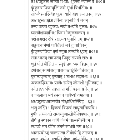
तेऽश्वपट्टजले स्नात्वा शिवाः शुक्ला भवन्ति वै ॥५५॥
कुंकुमवापिकाधूलिं जनो मूर्ध्ना बिभर्ति यः ॥
सोऽर्करूपस्त्विह भूत्वा याति ब्रह्म सनातनम् ॥५६॥
अश्वपट्टसरःक्षेत्राऽनिलः स्पृशति यं जनम् ॥
तस्य पाप्मा बहुरूपः सद्यो नश्यति मूलतः ॥५७॥
व्यसनैश्चापदाभिश्च विनाशोन्मुखमानवम् ॥
दर्शनादाक्षरं क्षेत्रं रक्षत्यथ पुनाति तम् ॥५८॥
वाङ्मनःकर्मणां पापैर्ग्रस्तं जनं तु पापिनम् ॥
कुंकुमवापिका तूर्णं स्मृता तारयति ध्रुवम् ॥५९॥
सप्ताऽवरान् सप्तपरान् पितॄन् तारयते सरः ॥
श्रुतं पीतं वीक्षितं च स्पृष्टं तथाऽवगाहितम् ॥६०॥
दर्शनात् स्पर्शनात् पानाचाश्वपट्टेतिकीर्तनात् ॥
पुनात्यपुण्यान् पुरुषान् शतशश्च सहस्रशः ॥६१॥
उत्क्रामद्भिश्च यः प्राणैः स्मरेत् लोमशीं भूमिकाम् ॥
नमेत् हृदाऽपि सहसा स गतिं परमां व्रजेत् ॥६२॥
न कालाच्च भयं तस्य न पापेभ्यो यमात्तथा ।
अश्वपट्टसरःस्नातस्यैव मोक्षार्थिनस्त्विह ॥६३॥
शृणु लक्ष्मि ! द्विजत्वं विप्रत्वं साधुत्वमित्यपि ।
गुणैः सञ्जायते सम्यग्गुणास्तीर्थनिषेवणात् ॥६४॥
तीर्थं तु स्थावरं चापि जंगमं चात्मसंस्थितम् ।
स्थावरं मम योगेन जंगमं साधवो मम ॥६५॥
आत्मस्थोऽहं चान्तरात्मा तीर्थत्रयं हि तारकम् ॥
गुणाः पुण्येन चायान्ति दोषाः पापेन देहिनाम् ॥६६॥