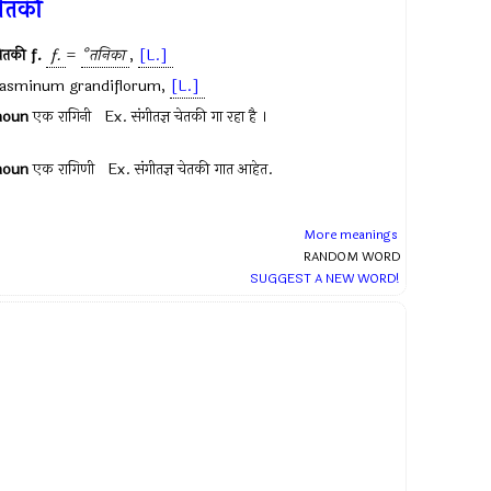
ेतकी
ेतकी
f.
f.
=
°तनिका
,
[L.]
Jasminum grandiflorum
,
[L.]
noun
एक रागिनी Ex.
संगीतज्ञ चेतकी गा रहा है ।
noun
एक रागिणी Ex.
संगीतज्ञ चेतकी गात आहेत.
More meanings
RANDOM WORD
SUGGEST A NEW WORD!