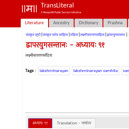
TransLiteral
A Nonprofit Public Service Initiative.
Literature
Ancestry
Dictionary
Prashna
|
|
|
|
|
संस्कृत सूची
संस्कृत स्तोत्र साहित्य
संहिता
लक्ष्मीनारायणसंहिता
द्वापरयुगसन्तानः
द्वापरयुगसन्तानः - अध्यायः ९१
लक्ष्मीनारायणसंहिता
Tags
:
lakshminarayan
lakshminarayan samhita
sa
अध्यायः ९१
Translation - भाषांतर