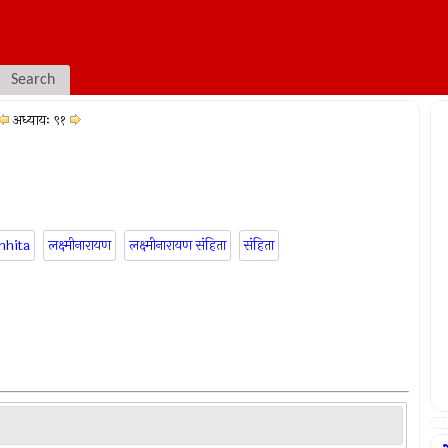
Search
अध्यायः ९१
mhita
लक्ष्मीनारायण
लक्ष्मीनारायण संहिता
संहिता