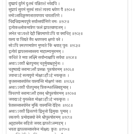
दुष्प्रापं दुर्गमं दुःस्थं यन्निराशं भवेदपि ।
सुप्रापं सुगमं सुस्थं साशं त्वस्य श्रवेण वै ॥१८०॥
नमोऽनादिकृष्णनारायणाय चावतारिणे ।
चिदचिदात्मवपुषे सर्वान्तर्यामिणे नमः ॥१८१॥
इत्येकश्लोकमात्रेण फलं द्वापरखण्डजम् ।
लभेत चाऽवशो देही म्रियमाणोऽपि वा क्वचित् ॥१८२॥
यस्य वा विद्यते नैव श्रवणस्य क्षणो वने ।
सोऽपि स्मरणमात्रेण मुच्यते किं श्रवात् पुनः ॥१८३॥
इत्येवं द्वापरसन्तानस्य माहात्म्यमुत्तमम् ।
कथितं ते मया लक्ष्मि सर्वाभ्यश्चापि सर्वथा ॥१८४॥
अथाऽऽययौ श्वेतपुमान् चतुर्मुखश्चतुर्भुजः ।
चतुष्पादो ननामाऽसौ प्रसन्नः पुरुषोत्तमम् ॥१८५॥
उवाचाऽहं सत्ययुगो मोक्षाऽर्होऽहं भवत्कृतः ।
कृतसन्तानयोगेन यास्यन्ति मोक्षणं जनाः ॥१८६॥
अथाऽऽययौ पीतपुमान् त्रिकन्धरस्त्रिबाहुमान् ।
त्रिचरणो ननामाऽसौ हसन् श्रीपुरुषोत्तमम् ॥१८७॥
जगादाऽहं युगस्त्रेता मोक्षाऽर्होऽहं भवत्कृतः ।
त्रेतासन्तानयोगेन मुक्तिं यास्यन्ति देहिनः ॥१८८॥
अथाऽऽययौ द्विचरणो द्विभुजो द्विमुखः पुमान् ।
रक्तवर्णः प्रमोदाढ्यो नेमे श्रीपुरुषोत्तमम् ॥१८९॥
अट्टहास्येन सहितो जगाद द्वापरोऽस्म्यहम् ।
भवता द्वापरसन्तानकेन मोक्षदः कृतः ॥१९०॥