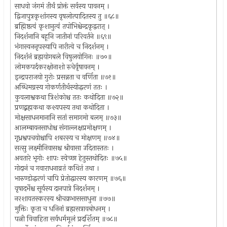
साधवो जंगमं तीर्थं प्रोक्तं सर्वस्य पावनम् ।
द्विजापुत्रकृशांगस्य वृषलोत्पादितस्य तु ॥६८॥
ब्रह्मिष्ठत्वं कृशानुत्वं तपोभिश्चेन्द्रकृद्वरात् ।
निदर्शनानि बहूनि जातीनां परिवर्तने ॥६९॥
भंगास्वननृपस्यापि नारीत्वे च निदर्शनम् ।
निदर्शनं ब्रह्मयोगबले विषुलयोगिनः ॥७०॥
लोमकपर्दकरक्षोनाशो रुचेर्वृषावनम् ।
इन्द्रपराजयो गुरोः प्रसन्नता च वर्णिता ॥७१॥
अब्धिमग्नस्य गोकर्णतीर्थस्योद्धरणं ततः ।
कुवलाश्वकथा त्रिशंकोश्च ततः कथोदिता ॥७२॥
प्रणद्ब्रह्मकथा कश्यपस्य तथा कथोदिता ।
मोक्षसाधनमानानि सतां समागमो बलम् ॥७३॥
आलम्बायनसाधोश्च संगाल्लक्षप्रमोक्षणम् ।
गृध्रश्वपचयोश्चापि शबरस्य च मोक्षणम् ॥७४॥
सत्सु लक्ष्मीनिवासश्च श्रीवासा उदितास्ततः ।
अवतारे भृगोः शापः स्वेच्छा हेतुस्तथोदितः ॥७५॥
गोदानं च गवाराधनाव्रतं कथितं तथा ।
भारुण्डोद्धरणं चापि प्रेतोद्धारस्य कारणम् ॥७६॥
वृषादर्भेश्च सूर्यस्य दानपात्रे निदर्शनम् ।
नरशायतस्करस्य श्रीचक्रभाससाधुना ॥७७॥
मुक्तिः कृता च धनिनां ब्रह्मसत्रावबोधनम् ।
पत्नी विवाहिता सर्वधर्ममूलं प्रदर्शितम् ॥७८॥