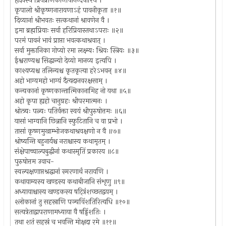
हृदयस्य प्रियप्राणकान्तचानन्दवारिधे ।
कृपालो श्रीकृष्णनारायणाऽहं पावनीकृता ॥१॥
दिव्यानां श्रीभवतः सत्कथानां श्रावणेन वै ।
इमा ब्रह्मप्रियाः सर्वा हरिप्रियास्तथाऽपराः ॥२॥
परमं पावनं भावं प्राप्ता भवत्कथाश्रवात् ।
सर्वा मुक्तानिका गोप्यो रमा लक्ष्म्यः श्रियः स्त्रियः ॥३॥
ईश्वराण्यश्च सिद्धान्यो देव्यो मानव्य इत्यपि ।
काश्यप्यश्च तलिन्यश्च कृतकृत्या हरेऽभवन् ॥४॥
अहो भाग्यमहो भाग्यं दैत्यदानवरक्षसाम् ।
कन्यकानां कृष्णकान्तात्मिकानामिह नो यथा ॥५॥
अहो कृपा ह्यहो चानुग्रहः श्रीपरमात्मनः ।
श्रोत्त्र्यः पत्न्यः पतिर्वक्ता स्वयं श्रीपुरुषोत्तमः ॥६॥
यासां भाग्यानि छिन्नानि स्फुटितानि च वा प्रभो ।
तासां कृष्णमुखाम्भोजकथाश्रवक्षणो न वै ॥७॥
श्रोष्यन्ति बहुनार्यश्च नराश्चास्य कथामृतम् ।
संक्षेपाच्चाल्पबुद्धीनां कथास्मृतिं प्रकारय ॥८॥
पुरुषोत्तम उवाच-
स्वल्पक्षणाप्तश्रद्धानां स्मरणार्थं नरायणि ।
कथायाम्यस्य खण्डस्य कथाबीजानि संशृणु ॥९॥
अध्यायाश्चास्य खण्डकस्य षट्त्रिंशच्छतद्वयम् ।
श्लोकानां तु सहस्राणि पञ्चविंशतिरित्यधि ॥१०॥
सत्यत्रेताद्वापराणामध्याया वै षड्विंशतिः ।
तथा शतं सहस्रं च भवन्ति मोक्षदा रमे ॥११॥