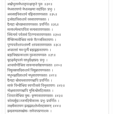
अश्वीभूतवर्मधरनृपरक्षाकृते पुनः ॥३४॥
मेधनारायणो मेधालक्ष्म्या सहोदितः प्रभुः ।
अनलादविनाशार्थं वह्निनारायणस्ततः ॥३५॥
इलोदरविनाशार्थं रसनारायणस्ततः ।
दैत्यहा श्रीचक्रनारायणस्ततः प्रवर्णितः ॥३६॥
सत्यधर्मस्थापयिता सत्यनारायणस्ततः ।
स्थित्यर्थं पर्वतानां हिरण्यनारायणस्ततः ॥३७॥
नैष्किञ्चनीश्रिया साकं नैरञ्जनिनरायणः ।
पुण्यवतीशापशान्त्यै शापनारायणस्ततः ॥३८॥
अप्सरसां मनःपूर्त्यै ब्रह्मद्ब्रह्मनरायणः ।
ब्रह्मविद्याप्रकाशाय गुरुनारायणस्तः ॥३९॥
बृहद्धर्मनृपतये साधुदीक्षाप्रदः प्रभुः ।
आचार्याणीश्रिया साकमाचार्यन्रायणस्ततः ॥४०॥
विद्युत्स्रावादिनाशार्थं विद्युन्नारायणस्ततः ।
मधुभक्षादिनाशार्थं मधुनारायणस्ततः ॥४१॥
दैत्यहा श्रीनाथनारायणश्चापि प्रवर्णितः ।
साकं विभ्वीश्रिया स्वर्णोत्सवे विभुनरायणः ॥४२॥
मोक्षनारायणश्चापि मुक्तिश्रीसहितस्ततः ।
शिवराजीश्रिया युक्तः कृष्णनारायणस्ततः ॥४३॥
कोट्यर्बुदाऽब्जमहिषीकान्तः प्रभुः प्रवर्णितः ।
लक्ष्मीनारायण द्वन्द्वद्वादशोर्ध्वसहस्रकम् ॥४४॥
द्वन्द्रनामस्तवश्चोक्तः सर्वपापप्रणाशनः ।