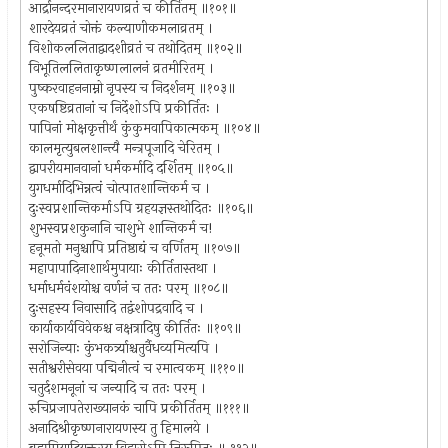
आर्द्रानन्दरमानारायणव्रतं च कीर्तितम् ॥१०१॥
शारदेयव्रतं चोक्तं कल्याणीकमलाव्रतम् ।
विशोकललिताद्वादशीव्रतं च तथोदितम् ॥१०२॥
विभूतिललिताकृष्णलालनं व्रतमीरितम् ।
पुष्करवाहननाम्नो नृपस्य च निदर्शनम् ॥१०३॥
एकषष्टिव्रतानां च निर्देशोऽपि प्रकीर्तितः ।
पापिनां मोक्षकृत्तीर्थं कुंकुमवापिकात्मकम् ॥१०४॥
कालमृत्युबलशान्त्यै मन्त्रपूजादि चेरितम् ।
द्वापरीयमानवानां धर्मकर्मादि दर्शितम् ॥१०५॥
युगधर्मादिभिन्नत्वं चोत्पातशान्तिकर्म च ।
दुःस्वप्नशान्तिकर्माऽपि ग्रहयज्ञस्तथोदितः ॥१०६॥
शुभस्वप्नशकुनानि चाशुभे शान्तिकर्म च!
हनूमतो मनुश्चापि प्रतिष्ठाद्यं च वर्णितम् ॥१०७॥
महापापादिनाशार्थमुपायाः कीर्तितास्तथा ।
धर्माधर्मवंशयोश्च वर्णनं च ततः परम् ॥१०८॥
दुःसहस्य निवासादि तद्वंशोपद्रवादि च ।
कार्याकार्यविवेकश्च नक्षत्रादिषु कीर्तितः ॥१०९॥
सरोजिन्याः कुंभकर्त्र्याश्चतुर्वैधव्यमित्यपि ।
सतीश्वरीसेवया पद्मिनीत्वं च रमात्वकम् ॥११०॥
चतुर्दशमनूनां च जन्यादि च ततः परम् ।
रुचिप्रजापतेराख्यानकं चापि प्रकीर्तितम् ॥१११॥
अनादिश्रीकृष्णनारायणस्य तु हिमालये ।