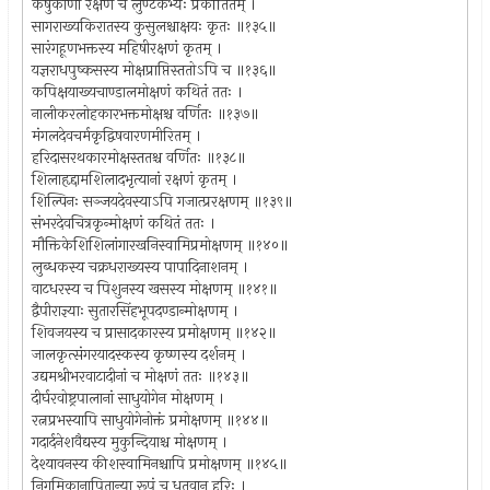
कर्षुकाणां रक्षणं च लुण्टकेभ्यः प्रकीर्तितम् ।
सागराख्यकिरातस्य कुसुलश्चाक्षयः कृतः ॥१३५॥
सारंगहूणभक्तस्य महिषीरक्षणं कृतम् ।
यज्ञराधपुष्कसस्य मोक्षप्राप्तिस्ततोऽपि च ॥१३६॥
कपिक्षयाख्यचाण्डालमोक्षणं कथितं ततः ।
नालीकरलोहकारभक्तमोक्षश्च वर्णितः ॥१३७॥
मंगलदेवचर्मकृद्विषवारणमीरितम् ।
हरिदासरथकारमोक्षस्ततश्च वर्णितः ॥१३८॥
शिलाहृद्दामशिलादभृत्यानां रक्षणं कृतम् ।
शिल्पिनः सञ्जयदेवस्याऽपि गजात्प्ररक्षणम् ॥१३९॥
संभरदेवचित्रकृन्मोक्षणं कथितं ततः ।
मौक्तिकेशिशिलांगारखनिस्वामिप्रमोक्षणम् ॥१४०॥
लुब्धकस्य चक्रधराख्यस्य पापादिनाशनम् ।
वाटधरस्य च पिशुनस्य खसस्य मोक्षणम् ॥१४१॥
द्वैपीराज्ञ्याः सुतारसिंहभूपदण्डान्मोक्षणम् ।
शिवजयस्य च प्रासादकारस्य प्रमोक्षणम् ॥१४२॥
जालकृत्संगरयादस्कस्य कृष्णस्य दर्शनम् ।
उद्यमश्रीभरवाटादीनां च मोक्षणं ततः ॥१४३॥
दीर्घरवोष्ट्रपालानां साधुयोगेन मोक्षणम् ।
रत्नप्रभस्यापि साधुयोगेनोक्तं प्रमोक्षणम् ॥१४४॥
गदार्दनेशवैद्यस्य मुकुन्दियाश्च मोक्षणम् ।
देश्यावनस्य कीशस्वामिनश्चापि प्रमोक्षणम् ॥१४५॥
निगमिकानापितान्या रूपं च धृतवान् हरिः ।