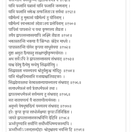
कारणानि फलयूञ्जि तद्गतार्थत्वमत्र वै ॥१६८॥
यानि फलानि यत्नानां यानि फलानि जन्मनाम् ।
यानि फलानि भक्तेश्च तत्फलिताऽत्र सर्वथा ॥१६९॥
यन्नैर्मल्यं तु मुक्तानां यन्नैर्मल्यं तु योगिनाम् ।
यन्नैर्मल्यं स्वभक्तानां तदेवाऽस्य प्रसेविनाम् ॥१७०॥
पापिनां पापनाशे च यथा कृष्णस्य तीव्रता ।
तथैव द्वापरसन्तानस्यापि लक्ष्मि तीव्रता ॥१७१॥
भक्तास्तरन्ति भक्त्या वै स्निग्धाः स्नेहेन माधवे ।
पापास्तरन्ति योगेन कृपया साधुसेवया ॥१७२॥
दुष्टा असुरा दैत्यास्तु साक्षाच्छ्रीकृष्णयोगतः ।
अथ सर्वेऽपि ते द्वापरसन्तानस्य संश्रवात् ॥१७३॥
याश्च देवेषु दैत्येषु मन्त्रेषु सिद्धयोगिषु ।
सिद्धयस्ता भवन्त्यस्य श्रोतुर्वक्तुश्च मोदितुः ॥१७४॥
यानि मोक्षविमानानि गजाद्याश्चातिवाहकाः ।
सिद्धदेव्यस्तथा नेत्त्र्यस्तान्यायान्त्यस्य संश्रयात् ॥१७५॥
सत्यधर्मफलं सर्वं त्रेताधर्मफलं तथा ।
द्वापरस्थधर्मफलं सर्वमस्य तु संश्रवात् ॥१७६॥
नरा नारायणत्वं वै नारायणीत्वमंगनाः ।
अनुभये वेषभूषादित्वं यन्त्यस्य संश्रवात् ॥१७७॥
हरेः कृपा कृपा साधोर्लक्ष्म्या कृपाऽतिनिष्ठिता ।
जायते द्वापरसन्तानकाश्रयिणि देहिनि ॥१७८॥
ऊर्ध्वपुण्यानि सर्वाणि सर्वोर्ध्वधिष्ण्यकान्यपि ।
ऊर्ध्वोर्ध्वाऽऽनन्दसन्दोहाः श्रोतुश्चास्य भवन्ति हि ॥१७९॥