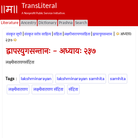
TransLiteral
A Nonprofit Public Service Initiative.
Literature
Ancestry
Dictionary
Prashna
Search
|
|
|
|
|
अध्यायः
संस्कृत सूची
संस्कृत स्तोत्र साहित्य
संहिता
लक्ष्मीनारायणसंहिता
द्वापरयुगसन्तानः
२३७
द्वापरयुगसन्तानः - अध्यायः २३७
लक्ष्मीनारायणसंहिता
Tags
:
lakshminarayan
lakshminarayan samhita
samhita
लक्ष्मीनारायण
लक्ष्मीनारायण संहिता
संहिता