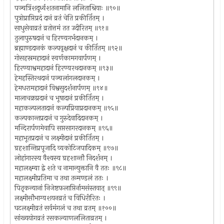
पञ्चत्रिंशदूर्ध्वशतनामानि ललिताश्रियाः ॥९०॥
पुत्रोप्राप्तिप्रदं दानं व्रतं चेति प्रकीर्तितम् ।
साधुसेवाव्रतं व्रतोत्तमं तत उदीरितम् ॥९१॥
तुलापुरुषदानं च हिरण्यगर्भदानकम् ।
ब्रह्माण्डदानकं कल्पवृक्षदानं च कीर्तितम् ॥९२॥
गोसहस्रमहादानं स्वर्णकामगवार्पणम् ।
हिरण्याश्वमहादानं हिरण्यरथदानकम् ॥९३॥
हेमहस्तिरथदानं पञ्चलांगलदानकम् ।
हेमधरामहादानं विश्वसुदर्शनार्पणम् ॥९४॥
मालाचक्रप्रदानं च भूषादानं प्रकीर्तितम् ।
महाकल्पलतादानं कल्पप्रियाप्रदानकम् ॥९५॥
कल्पकान्तप्रदानं च गुरुदेवादिदानकम् ।
मन्दिरार्पणमेवापि सप्तसागरदानकम् ॥९६॥
महाभूतप्रदानं च लक्ष्मीदानं प्रकीर्तितम् ।
ग्रहशान्तिप्रपूजादि व्यकोटिजपादिकम् ॥९७॥
लोहांगारस्य वैश्यस्य ग्रहशान्तौ निदर्शनम् ।
महालक्ष्म्या द्वे शते च नामान्युक्तानि वै ततः ॥९८॥
महालक्ष्मीप्रतिमा च तथा तन्मण्डलं ततः ।
पितृकन्यानां निजेष्टफलाप्तिर्नामसंस्तवात् ॥९९॥
लक्ष्मीसौभाग्यशयनव्रतं च विधिरीरितः ।
घटलक्ष्मीव्रतं सर्वमंगलं च तथा व्रतम् ॥१००॥
सांख्ययोगव्रतं रसकल्याणललिताव्रतम् ।