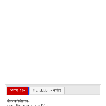
अध्यायः २३७
Translation - भाषांतर
श्रीनारायणीश्रीरुवाच-