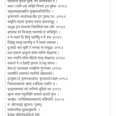
यास्यन्ति देहिनो मुक्तिं मम सन्तानकेन वै ।
अथाऽऽययौ ततो लक्ष्मि विमना इव दुर्बलः ॥१९१॥
अफुल्लहृदयश्चापि सुखानन्दविवर्जितः ।
कृष्णवर्णः सशोकश्च दीन इव पुमान् परः ॥१९२॥
अश्रूणि सहसा मुञ्चन् चकार दण्डवन्मुहुः ।
अशुद्ध इव पापात्मा विवासितो यथा जनैः ॥१९३॥
ज्ञापयन् स्वं निजगाद कल्मषोऽहं कलिर्युगः ।
न मे स्थानं हि देवेषु महर्षिषु न वै तथा ॥१९४॥
सिद्धेषु सत्सु साध्वीषु न मे स्थानं कदाचन ।
दुःख्यहं चात्र सृष्टौ ते भगवन् मां समुद्धर ॥१९५॥
यथा त्रयाणां भ्रातॄणां योगेन यान्ति मोक्षणम् ।
तथा ममापि योगेन देहिनो यान्तु मोक्षणम् ॥१९६॥
स्वागतं मे च देवादौ कृपया तेऽस्तु माधव ।
येनाऽहं पापवान्नत्र भवद्योगेन पुण्यवान् ॥१९७॥
भवामीति नमाम्यत्र स्वामिने श्रीदयालवे ।
इत्युक्तोऽहं कृष्णनारायणः कृपावशोऽवदम् ॥१९८॥
तिष्यसन्तानकं खण्डं रचयित्वा तवापि च ।
भ्रातृत्रयसमानं त्वां करिष्ये मुदितो भव ॥१९९॥
श्रुत्वा नत्वा ययुर्लक्ष्मि चत्वारो भ्रातरो युगाः ।
अतश्चेतः परस्तिष्यसन्तानको भविष्यति ॥२००॥
यः श्रीपरब्रह्म बृहत्परः पुमान्,
सर्वावतारैश्च वृहत्प्रमुक्तकैः ।
ईशैश्च जीवैरभिवन्दितो हृदि,