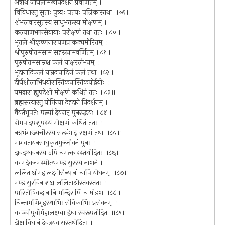
अत्रार्थे जांघलामखनिदर्शनं प्रवर्णितम् ।
विविधास्तु सुताः पुत्र्यः पतयः पत्निकास्तथा ॥७९॥
शंभलवारसूतस्य साधुभक्तस्य मोक्षणम् ।
कल्याणभक्तसेवायाः परीक्षणं तथा ततः ॥८०॥
भूतले श्रीकृष्णनारायणप्राकट्यमीरितम् ।
श्रीपुरुषोत्तमसाम सहस्रनामवर्णितम् ॥८१॥
पुरुषोत्तमसाम्नश्च फलं चाक्षरलंभनम् ।
भूदानादिफलं चान्नदानादिजं फलं तथा ॥८२॥
दीर्घशीलाभिधयोरास्तिकनास्तिकयोर्द्वयोः ।
यमद्वारा ह्युपदेशो मोक्षणं कथितं ततः ॥८३॥
ब्रह्मसत्यास्तु योगिन्या देहदाने निदर्शनम् ।
वैवर्तभूपतेः पत्न्यां देवरात् पुनरुद्भवः ॥८४॥
रोमपादपशुपस्य मोक्षणं कथितं ततः ।
नग्नभंगाख्यचौरस्य सत्संगाद् रक्षणं तथा ॥८५॥
भागवतायनसाधुकृतमुज्जीवनं पुनः ।
दावदग्धवनस्याऽपि चमत्कारस्तथोदितः ॥८६॥
कामदेवजभस्मोत्थभण्डासुरस्य नाशने ।
ललिताश्रीमहालक्ष्मीसैन्यानां चापि योधनम् ॥८७॥
भण्डासुरविनाशश्च ललिताश्रीस्तवस्ततः ।
पारितोषिकदानानि मन्दिराणि च षोडश ॥८८॥
चिन्तामणिगृहस्थाभिः सेविकाभिः प्रसेवनम् ।
काञ्चीपुर्योर्महालक्ष्म्या द्वेधा स्वरूपतोदिता ॥८९॥
दीक्षाविधानं देवत्रयवासस्तथोदितः ।