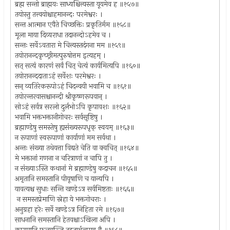
ब्रह्म सन्तो ब्राह्मयः साध्यश्चित्त्यस्ता यूयमेव ह ॥१५७॥
तयोस्तु तत्त्वयोश्चाहमानन्दः परमेश्वरः ।
सन्त आत्मान एवैते चिच्छक्तिः प्रकृतिर्मम ॥१५८॥
मूला माया दिव्यराधा तदानन्दोऽहमेव च ।
सन्तः सर्वेऽवतारा मे चित्त्यस्तदंगना मम ॥१५९॥
तयोरानन्दकृच्छ्रीमत्पुरुषोत्तम इत्यहम् ।
सत् सत्यं कारणं सर्वं चित् चेत्यं कार्यमित्यपि ॥१६०॥
तयोरानन्ददाताऽहं सर्वेशः परमेश्वरः ।
सन् व्यतिरेकरूपोऽहं चिदन्वयी भवामि च ॥१६१॥
तयोरन्तरवासश्चानन्दी श्रीकृष्णरूपवान् ।
सोऽहं सर्वत्र सरलो दुर्लभोऽपि कृपावशः ॥१६२॥
भवामि भक्तभक्तानीगोचरः सर्वसृष्टिषु ।
ब्रह्माण्डेषु समस्तेषु ह्यसंख्यरूपधृक् स्वयम् ॥१६३॥
न रूपाणां स्वरूपाणां कार्याणां मम सर्वथा ।
अन्तः संख्या तथेयत्ता विद्यते चेति वा क्वचित् ॥१६४॥
मे भक्तानां गणना न चरित्राणां न चापि तु ।
न संख्याऽस्ति कथानां मे ब्रह्माण्डेषु कदाचन ॥१६५॥
अमृतानि समस्तानि पीयूषाणि च यान्यपि ।
यावत्यश्च सुधाः सन्ति खण्डेऽत्र सर्वमिष्टताः ॥१६६॥
न समस्तप्रेमाणि स्नेहा ये भक्तगोचराः ।
अनुग्रहा हरेः सर्वे खण्डेऽत्र निहिता रमे ॥१६७॥
साधनानि समस्तानि हेतवश्चाऽखिला अपि ।