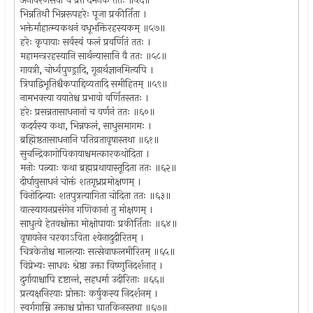
अनावरणसेवा च व्रतं दमनकं ततः ॥५६॥
भिन्नतिथौ भिन्नरूपहरेः पूजा प्रकीर्तिता ।
भक्तेर्माहात्म्यकथनं वधूभक्तिरहस्यकम् ॥५७॥
हरेः कृपायाः सर्वस्वं फलं प्रवर्णितं ततः ।
महामन्त्ररहस्यानि सार्थन्यासानि वै ततः ॥५८॥
गायत्री, चोर्ध्वपुण्ड्रादि, गूढार्थज्ञानमित्यपि ।
त्रिपाद्विभूतिश्चैकपाद्दिव्यतादि समीहितम् ॥५९॥
नामभक्त्या ययातेश्च प्रभावो वर्णितस्ततः ।
हरेः प्रसन्नतासाधनानां च वर्णनं ततः ॥६०॥
कदर्यस्य कथा, भिन्नफलं, साधुसमागमः ।
ब्रह्मिष्ठतासाधनानि पतिव्रतावृषास्तथा ॥६१॥
सुचन्द्रिकागोपिकायाश्चमत्कारकथोदिता ।
मनोः पत्न्याः कथा ब्रह्मप्रथायास्तूदिता ततः ॥६२॥
दीर्घायुसाधनं चोक्तं शतगृध्रप्रमोक्षणम् ।
विनोदिन्याः शतपुत्रत्यागिता चोदिता ततः ॥६३॥
वात्स्यायनप्रसंगेन गणिकानां तु मोक्षणम् ।
साधुत्वे हेतवश्चोक्ता मोक्षोपायाः प्रकीर्तिताः ॥६४॥
वृषायनेन चरकाऽविता श्येनादुदीरितम् ।
चित्रकेतोश्च मालत्याः सत्सेवाफलमीरितम् ॥६५॥
विप्रेभ्यः साधवः श्रेष्ठा उक्ता विष्णुनिदर्शनात् ।
दुर्गायाश्चापि दृष्टान्तं, सहधर्मा उदीरिताः ॥६६॥
प्रत्यक्षनिरयाः प्रोक्ताः कर्षुकस्य निदर्शनम् ।
स्वर्गगाम्नि उक्ताश्च प्रोक्ता घातकिनस्तथा ॥६७॥