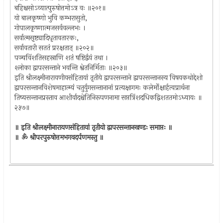
बहिश्चसोऽव्यात्पुरुषोत्तमोऽत्र वः ॥२०१॥
यो बालकृष्णो भुवि कम्भरासुतो,
गोपालकृष्णात्मजसर्ववल्लभः ।
सर्वात्मसृष्ट्यादिधृतावतारकः,
सर्वावतारी सततं प्ररक्षतात् ॥२०२॥
पञ्चविंशतिसहस्राणि शतं षष्टिर्द्वयं तथा ।
श्लोका द्वापरसन्ताने भवन्ति श्वेतनिर्मिताः ॥२०३॥
इति श्रीलक्ष्मीनारायणीयसंहितायां तृतीये द्वापरसन्ताने द्वापरसन्तानस्य विषयकथोद्देशो
द्वापरसन्तानविशेषमाहात्म्यं चतुर्युगसन्तानानां प्रत्यक्षागमः कलेर्मोक्षार्हत्वप्रार्थना
तिष्यसन्तानप्रस्ताव आशीर्वादश्चेतिनिरूपणनामा सप्तत्रिंशदधिकद्विशततमोऽध्यायः ॥
२३७॥
॥ इति श्रीलक्ष्मीनारायणसंहितायां तृतीयो द्वापरसन्तानखण्डः समाप्तः ॥
॥ ॐ श्रीपरपुरुषोत्तमभगवदर्पणमस्तु ॥