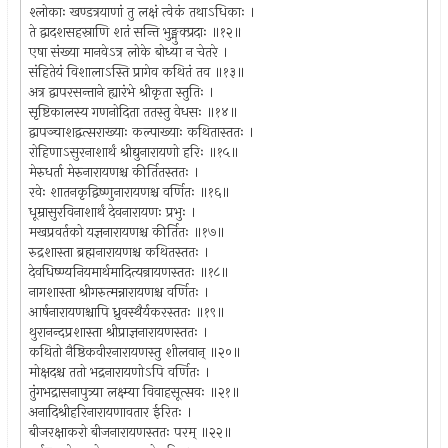
श्लोकाः खण्डत्रयाणां तु लक्षं त्वेकं तथाऽधिकाः ।
ते द्वादशसहस्राणि शतं सन्ति भुङ्मुक्प्रदाः ॥१२॥
एषा संख्या मानवेऽत्र लोके बोध्या न चेतरे ।
संहितेयं विशालाऽस्ति प्रागेव कथितं तव ॥१३॥
अत्र द्वापरसन्ताने ह्यारंभे श्रीकृता स्तुतिः ।
सृष्टिकालस्य गणनोदिता ततस्तु वेधसः ॥१४॥
द्वापञ्चाशद्वत्सराख्याः कल्पाख्याः कथितास्ततः ।
रोहिणाऽसुरनाशार्थं श्रीद्युनारायणो हरिः ॥१५॥
मेरुधर्ता मेरुनारायणश्च कीर्तितस्ततः ।
रवेः शातनकृद्विष्णुनारायणश्च वर्णितः ॥१६॥
धूम्रासुरविनाशार्थं देवनारायणः प्रभुः ।
मखप्रवर्तको यज्ञनारायणश्च कीर्तितः ॥१७॥
रुद्रशास्ता ब्रह्मनारायणश्च कथितस्ततः ।
देवधिष्ण्यनियमार्थमादित्यन्रायणस्ततः ॥१८॥
नागशास्ता श्रीगरुत्मन्नारायणश्च वर्णितः ।
आर्षनारायणश्चापि ध्रुवस्थैर्यकरस्ततः ॥१९॥
थुरानन्दप्रशास्ता श्रीप्राज्ञनारायणस्ततः ।
कथितो नैष्ठिकवीरनारायणस्तु शीलवान् ॥२०॥
मोक्षदश्च ततो भद्रनारायणोऽपि वर्णितः ।
तुंगभद्रासनापुत्र्या लक्ष्म्या विवाहसूत्सवः ॥२१॥
अनादिश्रीहरिनारायणावतार ईरितः ।
बीजरक्षाकरो बीजनारायणस्ततः परम् ॥२२॥