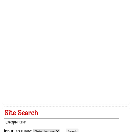
Site Search
Input language: