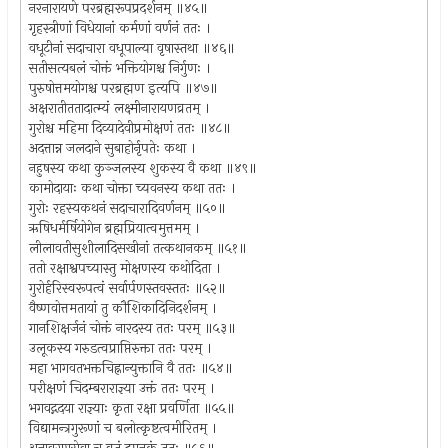
नरनारायणे परब्रह्मरूपप्रदर्शनम् ॥४५॥
गृहस्त्रीणां विधेयानां कर्मणां वर्णनं ततः ।
वधूटीनां सदाचारा वधूपाल्या वृषास्तथा ॥४६॥
सतीसत्यबलं चोक्तं भक्तियोगश्च निर्गुणः ।
पुरुषोत्तमयोगश्च परब्रह्मण इत्यपि ॥४७॥
अक्षरातीततादात्म्यं लक्ष्मीनारायणव्रतम् ।
गुरोश्च महिमा दिव्यादेवीप्रमोक्षणं ततः ॥४८॥
अदत्तान्न जलदाने सुबाहोर्नृपतेः कथा ।
नहुषस्य कथा कुञ्जलस्य शुकस्य वै कथा ॥४९॥
कामोदायाः कथा चोक्ता च्यवनस्य कथा ततः ।
गुरोः रहस्यकथनं सदाचारादिवर्णनम् ॥५०॥
ऋषिधर्मर्षियोगेन ब्रह्मप्रियात्वमुत्तमम् ।
लीलावतीसुशीलादिसखीनां तत्कथानकम् ॥५१॥
ततो रक्षाश्वपच्यास्तु मोक्षणस्य कथोदिता ।
गुरोर्हरिस्वरूपत्वं सर्वार्पणस्तवस्ततः ॥५२॥
वैष्णवोत्तमतायां तु कौशिकादिनिदर्शनम् ।
गानशिक्षर्जनं चोक्तं नारदस्य ततः परम् ॥५३॥
उलूकस्य गरुडत्वप्राप्तिरुक्ता ततः परम् ।
महा भागवतभक्तचिह्नान्युक्तानि वै ततः ॥५४॥
परीक्षणं चिदम्बराराज्ञ्या उक्तं ततः परम् ।
भगवद्गदया राज्ञ्याः कृता रक्षा प्रवर्णिता ॥५५॥
विद्यामन्त्रगुरूणां च बलोत्कृष्टत्वमीरितम् ।