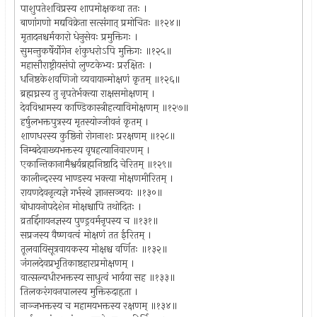
पाशुपतेशविप्रस्य शापमोक्षकथा ततः ।
बाणांगणो मद्यविक्रेता सत्संगात् प्रमोचितः ॥१२४॥
मृतादनश्चर्मकारो धेनुसेवः प्रमुक्तिगः ।
सुमन्तुकर्षेर्योगेन शंकुधरोऽपि मुक्तिगः ॥१२५॥
महासौराष्ट्रीयसंघो लुण्टकेभ्यः प्ररक्षितः ।
धनिष्ठकेशवणिजो व्यवायान्मोक्षणं कृतम् ॥१२६॥
ब्रह्मघ्नस्य तु नृपतेर्भक्त्या राक्षसमोक्षणम् ।
देवविश्रामस्य काण्डिकास्त्रीहत्याविमोक्षणम् ॥१२७॥
हर्षुलभक्तपुत्रस्य मृतस्योज्जीवनं कृतम् ।
शाणधरस्य कुष्ठिनो रोगनाशः प्ररक्षणम् ॥१२८॥
निम्बदेवाख्यभक्तस्य वृषहत्यानिवारणम् ।
एकान्तिकानामैश्वर्यब्रह्मनिष्ठादि चेरितम् ॥१२९॥
कालीन्दरस्य भाण्डस्य भक्त्या मोक्षणमीरितम् ।
रायणदेवनृत्यज्ञे गर्भस्थे ज्ञानसञ्चयः ॥१३०॥
बोधायनोपदेशेन मोक्षश्चापि तथोदितः ।
व्रतर्द्दिगायनज्ञस्य पुण्ड्रवर्मनृपस्य च ॥१३१॥
सप्रजस्य वैष्णवत्वं मोक्षणं तत ईरितम् ।
तूलवायिसूत्रवायकस्य मोक्षश्च वर्णितः ॥१३२॥
जंगलदेवप्रभृतिकाष्ठहारप्रमोक्षणम् ।
वात्सल्यधीरभक्तस्य साधुत्वं भार्यया सह ॥१३३॥
तिलकरंगवनपालस्य मुक्तिरुदाहृता ।
नाञ्जभक्तस्य च महामयभक्तस्य रक्षणम् ॥१३४॥