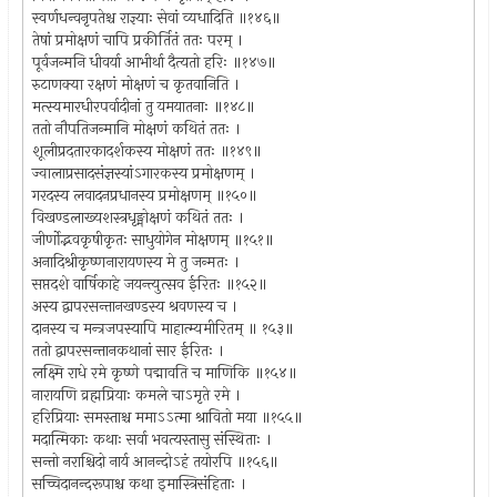
स्वर्णधन्वनृपतेश्च राज्ञ्याः सेवां व्यधादिति ॥१४६॥
तेषां प्रमोक्षणं चापि प्रकीर्तितं ततः परम् ।
पूर्वजन्मनि धीवर्या आभीर्था दैत्यतो हरिः ॥१४७॥
रुटाणक्या रक्षणं मोक्षणं च कृतवानिति ।
मत्स्यमारधीरपर्वादीनां तु यमयातनाः ॥१४८॥
ततो नौपतिजन्मानि मोक्षणं कथितं ततः ।
शूलीप्रदतारकादर्शकस्य मोक्षणं ततः ॥१४९॥
ज्वालाप्रसादसंज्ञस्यांऽगारकस्य प्रमोक्षणम् ।
गरदस्य लवादनप्रधानस्य प्रमोक्षणम् ॥१५०॥
विखण्डलाख्यशस्त्रधृङ्मोक्षणं कथितं ततः ।
जीर्णोद्भवकृषीकृतः साधुयोगेन मोक्षणम् ॥१५१॥
अनादिश्रीकृष्णनारायणस्य मे तु जन्मतः ।
सप्तदशे वार्षिकाहे जयन्त्युत्सव ईरितः ॥१५२॥
अस्य द्वापरसन्तानखण्डस्य श्रवणस्य च ।
दानस्य च मन्त्रजपस्यापि माहात्म्यमीरितम् ॥ १५३॥
ततो द्वापरसन्तानकथानां सार ईरितः ।
लक्ष्मि राधे रमे कृष्णे पद्मावति च माणिकि ॥१५४॥
नारायणि व्रह्मप्रियाः कमले चाऽमृते रमे ।
हरिप्रियाः समस्ताश्च ममाऽऽत्मा श्रावितो मया ॥१५५॥
मदात्मिकाः कथाः सर्वा भवत्यस्तासु संस्थिताः ।
सन्तो नराश्चिदो नार्य आनन्दोऽहं तयोरपि ॥१५६॥
सच्चिदानन्दरूपाश्च कथा इमास्त्रिसंहिताः ।