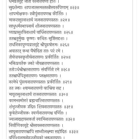
धर्मव्रतगृहे जातो वरनारायणो हरिः ।
सुदर्शन्याः शापजातसमस्तस्त्रीस्वरूपिणाम् ॥२३॥
शापमोक्षकरः स्त्रीपुंनारायणश्च कीर्तितः ।
माकरासुरनाशार्थं जलनारायणस्ततः ॥२४॥
साधुधर्मस्थापनार्थं शीलनारायणस्ततः ।
व्याघ्रासुरविनाशार्थं वार्धिनारायणस्ततः ॥२५॥
ततश्चतुर्मुखः कृष्णः कथितः सृष्टिसदृशः ।
राधनिकापुण्यव्रातगृहे श्रीपुरुषोत्तमः ॥२६॥
अवातरत् कथा चैषोदिता ततः परं रमे ।
तीर्थपावनकृत्तीर्थनारायणः प्रकीर्तितः ॥२७॥
भक्तिप्रवर्तक उक्तो जीवन्नारायणस्ततः ।
ततोऽर्धश्रीश्वरनारायणः संवर्णितो रमे ॥२८॥
ततश्चार्धपितृनारायणः प्लक्षनरायणः ।
नरमेधे पुंस्त्वनारायणस्ततः प्रकीर्तितः ॥२९॥
तत उक्तः श्यामनारायणो वटश्रिया सह ।
मायूरासुरनाशार्थं राजनारायणस्ततः ॥३०॥
कामभस्मोत्तरं ब्रह्मचारिनारायणस्ततः ।
शंभूज्जीवक उदितः शिवनारायणस्ततः ॥३१॥
कुबेरोज्जीवकः स्वर्णनारायणश्च वर्णितः ।
ज्वालादाहावनकर्ता स्वामिनारायणस्ततः ॥३२॥
निर्वाणिकागृहे श्रीसावननारायणस्ततः ।
साघुनारायणश्चापि साध्वीलक्ष्म्या सहोदितः ॥३३॥
वर्णिशालमनोरुज्जीवको भक्तनरायणः ।