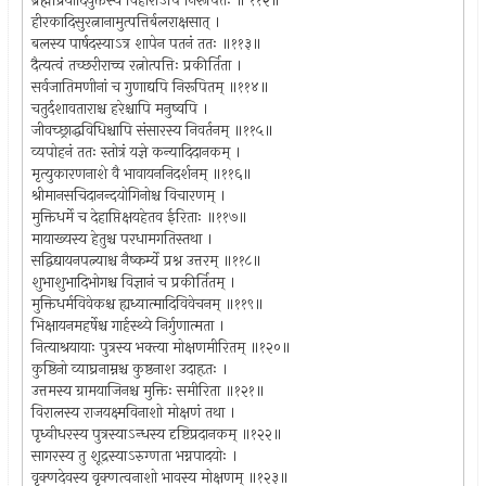
ब्रह्मप्रियादियुक्तस्य विहारोऽपि निरूपितः ॥ ११२॥
हीरकादिसुरत्नानामुत्पत्तिर्बलराक्षसात् ।
बलस्य पार्षदस्याऽत्र शापेन पतनं ततः ॥११३॥
दैत्यत्वं तच्छरीराच्च रत्नोत्पत्तिः प्रकीर्तिता ।
सर्वजातिमणीनां च गुणाद्यपि निरूपितम् ॥११४॥
चतुर्दशावताराश्च हरेश्चापि मनुष्वपि ।
जीवच्छ्राद्धविधिश्चापि संसारस्य निवर्तनम् ॥११५॥
व्यपोहनं ततः स्तोत्रं यज्ञे कन्यादिदानकम् ।
मृत्युकारणनाशे वै भावायननिदर्शनम् ॥११६॥
श्रीमानसचिदानन्दयोगिनोश्च विचारणम् ।
मुक्तिधर्मे च देहाप्तिक्षयहेतव ईरिताः ॥११७॥
मायाख्यस्य हेतुश्च परधामगतिस्तथा ।
सद्विद्यायनपत्न्याश्च नैष्कर्म्ये प्रश्न उत्तरम् ॥११८॥
शुभाशुभादिभोगश्च विज्ञानं च प्रकीर्तितम् ।
मुक्तिधर्मविवेकश्च ह्यध्यात्मादिविवेचनम् ॥११९॥
भिक्षायनमहर्षेश्च गार्हस्थ्ये निर्गुणात्मता ।
नित्याश्रयायाः पुत्रस्य भक्त्या मोक्षणमीरितम् ॥१२०॥
कुष्ठिनो व्याघ्रनाम्नश्च कुष्ठनाश उदाहृतः ।
उत्तमस्य ग्रामयाजिनश्च मुक्तिः समीरिता ॥१२१॥
विरालस्य राजयक्ष्मविनाशो मोक्षणं तथा ।
पृध्वीधरस्य पुत्रस्याऽन्धस्य दृष्टिप्रदानकम् ॥१२२॥
सागरस्य तु शूद्रस्याऽरुग्णता भग्नपादयोः ।
वृक्णदेवस्य वृक्णत्वनाशो भावस्य मोक्षणम् ॥१२३॥