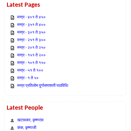
Latest Pages
मन्त्र - ४०१ ते ४५०
मन्त्र - ३५१ ते ४००
मन्त्र - ३०१ ते ३५०
मन्त्र - २५१ ते ३००
मन्त्र - २०१ ते २५०
मन्त्र - १५१ ते २००
मन्त्र - १०१ ते १५०
मन्त्र - ५१ ते १००
मन्त्र - १ ते ५०
मन्त्र प्रतिलोम दुर्गासप्तशती पाठविधिः
Latest People
खटावकर, कृष्णराव
कंक, कृष्णाजी