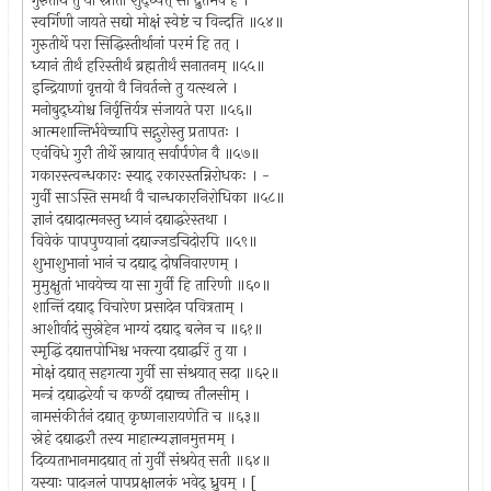
गुरुतीर्थे तु या स्नाता शुद्ध्येत् सा द्रुतमेव ह ।
स्वर्गिणी जायते सद्यो मोक्षं स्वेष्टं च विन्दति ॥५४॥
गुरुतीर्थे परा सिद्धिस्तीर्थानां परमं हि तत् ।
ध्यानं तीर्थं हरिस्तीर्थं ब्रह्मतीर्थं सनातनम् ॥५५॥
इन्द्रियाणां वृत्तयो वै निवर्तन्ते तु यत्स्थले ।
मनोबुद्ध्योश्च निर्वृत्तिर्यत्र संजायते परा ॥५६॥
आत्मशान्तिर्भवेच्चापि सद्गुरोस्तु प्रतापतः ।
एवंविधे गुरौ तीर्थे स्नायात् सर्वार्पणेन वै ॥५७॥
गकारस्त्वन्धकारः स्याद् रकारस्तन्निरोधकः । -
गुर्वी साऽस्ति समर्था वै चान्धकारनिरोधिका ॥५८॥
ज्ञानं दद्यादात्मनस्तु ध्यानं दद्याद्धरेस्तथा ।
विवेकं पापपुण्यानां दद्याज्जडचिदोरपि ॥५९॥
शुभाशुभानां भानं च दद्याद् दोषनिवारणम् ।
मुमुक्षुतां भावयेच्च या सा गुर्वी हि तारिणी ॥६०॥
शान्तिं दद्याद् विचारेण प्रसादेन पवित्रताम् ।
आशीर्वादं सुस्नेहेन भाग्यं दद्याद् बलेन च ॥६१॥
स्मृद्धिं दद्यात्तपोभिश्च भक्त्या दद्याद्धरिं तु या ।
मोक्षं दद्यात् सहगत्या गुर्वी सा संश्रयात् सदा ॥६२॥
मन्त्रं दद्याद्धरेर्या च कण्ठीं दद्याच्च तौलसीम् ।
नामसंकीर्तनं दद्यात् कृष्णनारायणेति च ॥६३॥
स्नेहं दद्याद्धरौ तस्य माहात्म्यज्ञानमुत्तमम् ।
दिव्यताभानमादद्यात् तां गुर्वीं संश्रयेत् सती ॥६४॥
यस्याः पादजलं पापप्रक्षालकं भवेद् ध्रुवम् । [