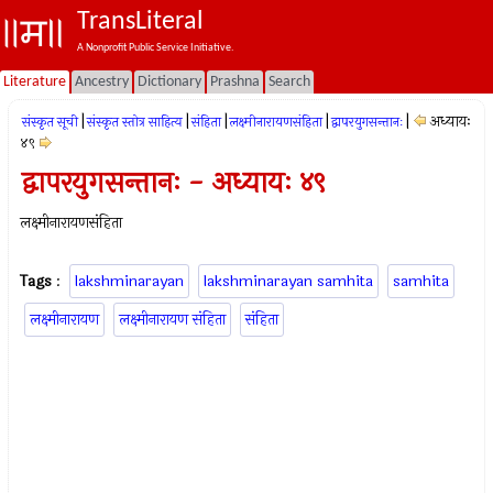
TransLiteral
A Nonprofit Public Service Initiative.
Literature
Ancestry
Dictionary
Prashna
Search
|
|
|
|
|
अध्यायः
संस्कृत सूची
संस्कृत स्तोत्र साहित्य
संहिता
लक्ष्मीनारायणसंहिता
द्वापरयुगसन्तानः
४९
द्वापरयुगसन्तानः - अध्यायः ४९
लक्ष्मीनारायणसंहिता
Tags
:
lakshminarayan
lakshminarayan samhita
samhita
लक्ष्मीनारायण
लक्ष्मीनारायण संहिता
संहिता