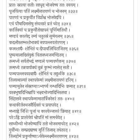
प्रातः स्नात्वा सतीः साधून् भोजयेच्च ततः स्वयम् ।
पूजयित्वा पतिं लक्ष्मीनारायणं च भोजनम् ॥३३॥
पारणां च प्रकुर्वीत विप्राँश्च भोजयेदपि ।
एवं पौषादिमासेषु संवत्सरं व्रतं चरेत् ॥३४॥
कार्तिक्यां च प्रकुर्वीतोद्यापनं पूर्णिमातिथौ ।
मण्डपं कारयेद् रम्यं चतुरस्रं सुमंगलम् ॥३५॥
कदलीस्तम्भशोभाढ्यं नवपल्लवतोरणम् ।
कलशाद्यैः शोभितं च दीपावलिविराजितम् ॥३६॥
पुष्पमालादिसंयुक्तं वितानध्वजमण्डितम् ।
तन्मध्ये सर्वतोभद्रं मण्डलं पञ्चवर्णकम् ॥३७॥
तन्मध्ये रत्नवार्याढ्यं नूत्नं कुम्भं न्यसेत् सती ।
पञ्चपल्लववस्त्राद्यैः शोभितं च तदूर्ध्वके ॥३८॥
तिलस्थाल्यां स्थापयेन्मां लक्ष्मीनारायणं हरिम् ।
पञ्चामृतेन संस्नाप्याऽभ्यर्च्य गन्धादिभिः क्रमात् ॥३९॥
वस्त्रभूषादिभिश्चापि भक्ष्यभोज्यादिभिस्तथा ।
सिंहासने स्थापयेन्मामारार्त्रिकोत्तरं ततः ॥४०॥
कथाकीर्तनभजनैर्दिवसं च प्रयापयेत् ।
मध्याह्ने निशि पूजां च कारयेज्जागरं क्रियात् ॥४१॥
परेऽह्नि प्रातरेवेयं श्रीपतिं मां समर्चयेत् ।
साध्वीभ्यो भोजयेच्चापि ततो भोजनमाचरेत् ॥४२॥
गुर्वीभ्यः सम्प्रदद्याच्च मूर्तिं तिलान् तथेतरत् ।
तिलहोमं प्रकुर्याच्चाऽर्थयेल्लक्ष्मीनरायणम् ॥४३॥