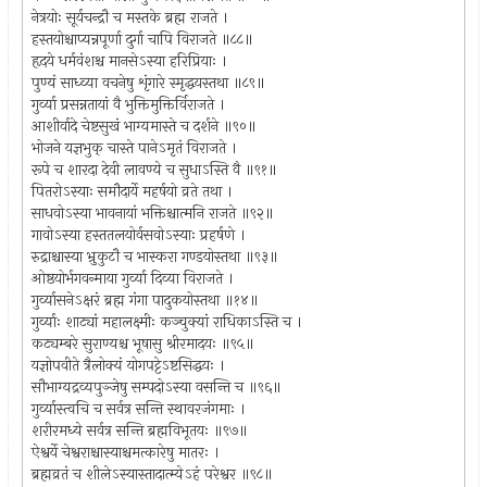
नेत्रयोः सूर्यचन्द्रौ च मस्तके ब्रह्म राजते ।
हस्तयोश्चाप्यन्नपूर्णा दुर्गा चापि विराजते ॥८८॥
हृदये धर्मवंशश्च मानसेऽस्या हरिप्रियाः ।
पुण्यं साध्व्या वचनेषु शृंगारे स्मृद्धयस्तथा ॥८९॥
गुर्व्या प्रसन्नतायां वै भुक्तिमुक्तिर्विराजते ।
आशीर्वादे चेष्टसुखं भाग्यमास्ते च दर्शने ॥९०॥
भोजने यज्ञभुक् चास्ते पानेऽमृतं विराजते ।
रूपे च शारदा देवी लावण्ये च सुधाऽस्ति वै ॥९१॥
पितरोऽस्याः समौदार्ये महर्षयो व्रते तथा ।
साधवोऽस्या भावनायां भक्तिश्चात्मनि राजते ॥९२॥
गावोऽस्या हस्ततलयोर्वसवोऽस्याः प्रहर्षणे ।
रुद्राश्चास्या भ्रुकुटौ च भास्करा गण्डयोस्तथा ॥९३॥
ओष्ठयोर्भगवन्माया गुर्व्या दिव्या विराजते ।
गुर्व्यासनेऽक्षरं ब्रह्म गंगा पादुकयोस्तथा ॥१४॥
गुर्व्याः शाट्यां महालक्ष्मीः कञ्चुक्यां राधिकाऽस्ति च ।
कट्यम्बरे सुराण्यश्च भूषासु श्रीरमादयः ॥९५॥
यज्ञोपवीते त्रैलोक्यं योगपट्टेऽष्टसिद्धयः ।
सौभाग्यद्रव्यपुञ्जेषु सम्पदोऽस्या वसन्ति च ॥९६॥
गुर्व्यास्त्वचि च सर्वत्र सन्ति स्थावरजंगमाः ।
शरीरमध्ये सर्वत्र सन्ति ब्रह्मविभूतयः ॥९७॥
ऐश्वर्ये चेश्वराश्चास्याश्चमत्कारेषु मातरः ।
ब्रह्मव्रतं च शीलेऽस्यास्तादात्म्येऽहं परेश्वर ॥९८॥