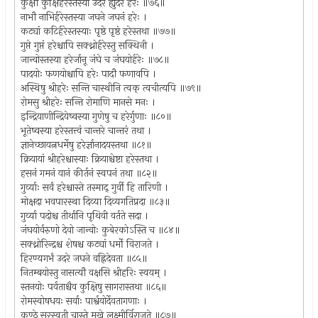
कुक्षौ कुक्षिर्हरेस्तस्या उदरे ह्युदरं हरेः ॥७६॥
नाभौ नाभिर्हरेस्तस्या जघने जघनं हरेः ।
कट्यां कटिर्हरेस्तस्याः पृष्ठे पृष्ठं हरेस्तथा ॥७७॥
गुप्ते गुप्तं हरेश्चापि सक्थ्नोर्हरेस्तु सक्थिनी ।
जान्वोस्तस्या हरेर्जानू जंघे च जंघयोर्हरेः ॥७८॥
पादयोः फणयोश्चापि हरेः पादौ फणावपि ।
अस्थिषु श्रीहरेः सन्ति चास्थीनि त्वक् त्वचीत्यपि ॥७९॥
रोमसु श्रीहरेः सन्ति रोमाणि मानसे मनः ।
इन्द्रियाणीन्द्रियेष्वस्या गुणेषु च हरेर्गुणाः ॥८०॥
भूतेष्वस्या हरेस्तत्त्वं चान्तरे चान्तरं तथा ।
ज्ञानेच्छायत्नधर्मेषु हरेर्ज्ञानादयस्तथा ॥८१॥
क्रियायां श्रीहरेश्चास्याः क्रियाश्चेष्टा हरेस्तथा ।
हसनं गमनं यानं कीर्तनं स्वपनं तथा ॥८२॥
गुर्व्याः सर्वं हरेश्चास्ते तस्माद् गुर्वी हि तारिणी ।
मोक्षदा भवपारस्था दिव्या दिव्यगतिप्रदा ॥८३॥
गुर्व्या पदोश्च तीर्थानि पृथिवी वर्तते सदा ।
जंघयोर्वरुणो देवो जान्वोः कुबेरकोऽस्ति च ॥८४॥
सक्थ्नोरिन्द्रश्च शेषश्च कट्यां धर्मो विराजते ।
हिरण्यगर्भं उदरे जघने वह्निदेवता ॥८५॥
नितम्बयोस्तु नासत्यौ वक्षसि श्रीहरिः स्वयम् ।
स्तनयोः पर्वताश्चैव कुक्षिषु सागरास्तथा ॥८६॥
रोमस्वोषधयः सर्वाः पार्श्वयोर्देवतागणाः ।
कण्ठे सरस्वती चास्ते मुखे लक्ष्मीर्विराजते ॥८७॥