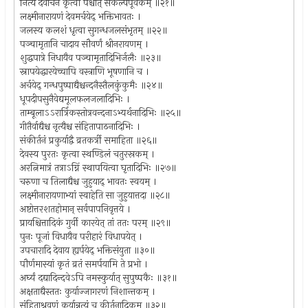
नित्यं देवार्चनं कृत्वा पश्चात् संकल्पपूर्वकम् ॥२१॥
लक्ष्मीनारायणं देवमर्चयेद् भक्तिभावतः ।
जलस्य कलशं धृत्वा सुगन्धजलसंभृतम् ॥२२॥
पञ्चामृतानि चादाय सौवर्णं श्रीनरायणम् ।
शुद्धपात्रे निधायैव पञ्चामृतादिभिर्जलैः ॥२३॥
स्नापयेद्धारयेच्चापि वस्त्राणि भूषणानि च ।
अर्चयेद् गन्धपुष्पाद्यैश्चन्दनैस्तैलकुंकुमैः ॥२४॥
धूपदीपसुनैवेद्यमूलफलजलादिभिः ।
ताम्बूलाऽऽरार्त्रिकस्तोत्रवन्दनाऽभ्यर्थनादिभिः ॥२५॥
गीतैर्वाद्यैश्च नृत्यैश्च संहितापाठनादिभिः ।
संकीर्तनं प्रकुर्याद्वै व्रतकर्त्री समाहिता ॥२६॥
देवस्य पुरतः कृत्वा स्थण्डिलं चतुरस्रकम् ।
अरत्निमात्रं तत्राऽग्निं स्थापयित्वा घृतादिभिः ॥२७॥
चरुणा च तिलाद्यैश्च जुहुयाद् भावतः स्वयम् ।
लक्ष्मीनारायणाभ्यां स्वाहेति सा जुहुयात्तदा ॥२८॥
अष्टोत्तरशतहोमान् सर्वपापनिवृत्तये ।
प्रायश्चित्तादिकं गुर्वी कारयेत् तां ततः परम् ॥२९॥
पुनः पूजां विधायैव परीहारं विधापयेत् ।
उपचारादि देवाय ह्यर्पयेद् भक्तिसंयुता ॥३०॥
पौर्णमास्यां कृतं व्रतं समर्पयामि ते प्रभो ।
अर्घ्यं दद्यादिन्दवेऽपि नमस्कुर्यात् सुपुष्पकैः ॥३१॥
अक्षताद्यैस्ततः कुर्याज्जागरणं निशान्तकम् ।
संहिताश्रवणं कुर्यान्नृत्यं च कीर्तनादिकम् ॥३२॥