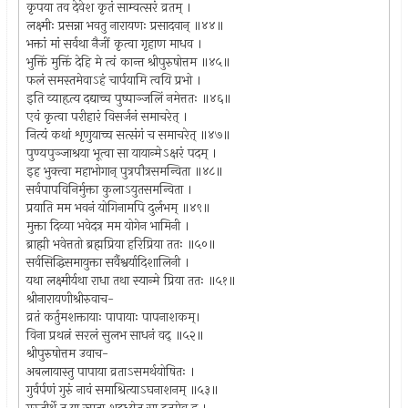
कृपया तव देवेश कृतं साम्वत्सरं व्रतम् ।
लक्ष्मीः प्रसन्ना भवतु नारायणः प्रसादवान् ॥४४॥
भक्तां मां सर्वथा नैजीं कृत्वा गृहाण माधव ।
भुक्तिं मुक्तिं देहि मे त्वं कान्त श्रीपुरुषोत्तम ॥४५॥
फलं समस्तमेवाऽहं चार्पयामि त्वयि प्रभो ।
इति व्याहृत्य दद्याच्च पुष्पाञ्जलिं नमेत्ततः ॥४६॥
एवं कृत्वा परीहारं विसर्जनं समाचरेत् ।
नित्यं कथां शृणुयाच्च सत्संगं च समाचरेत् ॥४७॥
पुण्यपुञ्जाश्रया भूत्वा सा यायान्मेऽक्षरं पदम् ।
इह भुक्त्वा महाभोगान् पुत्रपौत्रसमन्विता ॥४८॥
सर्वपापविनिर्मुक्ता कुलाऽयुतसमन्विता ।
प्रयाति मम भवनं योगिनामपि दुर्लभम् ॥४९॥
मुक्ता दिव्या भवेदत्र मम योगेन भामिनी ।
ब्राह्मी भवेत्ततो ब्रह्मप्रिया हरिप्रिया ततः ॥५०॥
सर्वसिद्धिसमायुक्ता सर्वैश्वर्यादिशालिनी ।
यथा लक्ष्मीर्यथा राधा तथा स्यान्मे प्रिया ततः ॥५१॥
श्रीनारायणीश्रीरुवाच-
व्रतं कर्तुमशक्तायाः पापायाः पापनाशकम्।
विना प्रथत्नं सरलं सुलभ साधनं वद् ॥५२॥
श्रीपुरुषोत्तम उवाच-
अबलायास्तु पापाया व्रताऽसमर्थयोषितः ।
गुर्वर्पणं गुरुं नावं समाश्रित्याऽघनाशनम् ॥५३॥