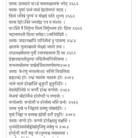
यस्याः प्रसादजं चाऽन्नं वासनाक्षालकं भवेत् ॥६५॥
यस्याः पुष्पं फलं वस्त्रं देहयोगगतं जडम् ।
दिव्यं पवित्रं पुण्यं च मोक्षदं वर्तते शुभम् ॥६६॥
यस्या देहोऽस्ति भगवद्देह एव न संशयः ।
याऽस्ति वै निर्गुणा नित्यं निर्गुणस्य हरेः प्रिया ॥६७॥
महाभागवती दिव्या सर्वदाऽऽत्मनिवेदिनी ।
तस्याः पादरजश्चापि पापिनीनां तु पावनम् ॥६८॥
क्षालकं मूलतश्चास्ते मोक्षदं जायते तथा ।
राधालक्ष्मीसमा गुर्वी रमापद्मासमा हि सा ॥६९॥
प्रेष्ठापद्मावतीतुल्या पद्मिनीमाणिकीसमा ।
कमलाश्रीसमा पार्श्ववर्तिनारायणीसमा॥७०॥
तस्याः केशेषु भगवत्केशाः सन्ति निवासिताः
ब्रह्मरन्ध्रे हरेः रन्ध्रं मस्तके मस्तकं हरेः ॥७१॥
भाले भालं हरेश्चास्ति भ्रुकुटौ भ्रूकुटिर्हरेः ।
नेत्रयोर्हरिनेत्रे च कर्णौ हरेश्च कर्णयोः ॥७२॥
मेधायां श्रीहरेर्मेधा हरेर्गण्डौ च गण्डयोः ।
कपोलयोः कपोलौ च हरेर्नासा नसि प्रभोः ॥७३॥
तस्या मुखे च जिह्वायां दन्तेषु चोष्ठयोर्हरेः ।
मुखं जिह्वा च दन्ताश्च ह्योष्ठौ हनौ हनूर्हरेः ॥७४॥
तस्याः कण्ठे हरेः कण्ठो हरेर्वक्षस्तु वक्षसि ।
भुजयोर्हस्तयोर्बाह्वोश्चांगुलिषु नखेषु च ॥७५॥
हरेर्भुजौ करौ बाहू चांऽगुल्यश्च नखास्तथा ।