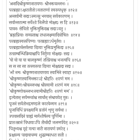
'अनादिश्रीकृष्णनारायणः श्रीभक्तवल्लभः ।
परब्रह्माऽक्षरातीतोऽवताराणां स्वरूपधृक् ॥१२॥
अन्तर्यामी सदाऽस्मत्सु भगवान् सर्वकारणम् ।
सर्वान्तरात्मा सर्वेशो निर्लेपो मोक्षदः स हि ॥१३॥
पावनः सेवितो भुक्तिमुक्तिदश्च सदाऽवतु ।
'ब्रह्मप्रियाः समस्ताश्च राधालक्ष्म्यादियोषितः ॥१४॥
परब्रह्मस्वरूपिण्यः परब्रह्माऽर्धमूर्तयः ।
परब्रह्मार्थसर्वस्वा दिव्या भुक्तिप्रमुक्तिदा ॥१५॥
तत्सम्बन्धिक्रियाश्चापि निर्गुणा मोक्षदाः सदा ।
'यो यो या या बालकृष्णं तत्प्रियाश्च भजत्यपि ॥१६॥
स स सा सा तत्स्वरूपा दिव्या मोक्षप्रदा सदा ।
'ओं नमः श्रीकृष्णनारायणाय स्वामिने स्वाहा ॥१७॥
'श्रीकृष्णस्वामिभक्ताऽहं श्रीहरिः शरणं मम ।
'श्रीकृष्णःश्रीवल्लभश्च श्रीस्वामी शरणं मम ॥१८॥
'श्रीकृष्णोवल्लभःस्वामीश्रीहरिः शरणं मम' ।
इत्येतान् सर्वमन्त्रांश्च सार्थान् संश्रावयेत् गुरुः ।
पूजनं सर्वतोभद्रमण्डले कारयेन्मम ॥१९॥
पूजाविधिं प्रवक्ष्यामि व्रतांगं शृणु सर्वथा ।
उपवासदिनं ग्राह्यं मार्गशीर्षस्य पूर्णिमा ।
प्रातःस्नानं विधायाऽपि तीर्थादौ जलमर्पयेत् ॥२०॥
पितृभ्यश्च गृहं गत्वा नारी नारायणं स्मरेत् ।
प्रक्षाल्य पादावाचम्य शुद्धाम्बरधरा सती ।