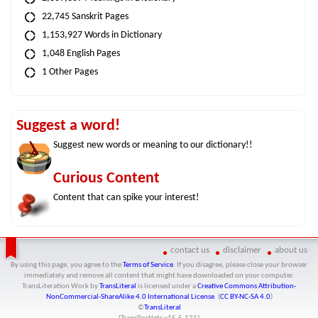
22,745 Sanskrit Pages
1,153,927 Words in Dictionary
1,048 English Pages
1 Other Pages
Suggest a word!
Suggest new words or meaning to our dictionary!!
Curious Content
Content that can spike your interest!
contact us
disclaimer
about us
By using this page, you agree to the
Terms of Service
. If you disagree, please close your browser
immediately and remove all content that might have downloaded on your computer.
TransLiteration Work
by
TransLiteral
is licensed under a
Creative Commons Attribution-
NonCommercial-ShareAlike 4.0 International License
. (
CC BY-NC-SA 4.0
)
©
TransLiteral