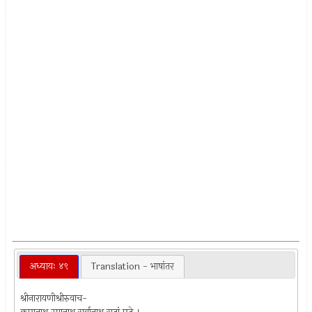
अध्यायः ४९
Translation - भाषांतर
श्रीनारायणीश्रीरुवाच-