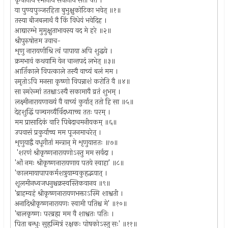
कृपानाथ रमानाथ सर्वानाथ सतां पते ।
या पुण्यपुञ्जरहिता बुभुक्षुकोटिका भवेत् ॥१॥
तस्या बीजबलार्थं वै किं विधेयं भवेदिह ।
आद्यारम्भे मुमुक्षुताभावस्य वद मे हरे ॥२॥
श्रीपुरुषोत्तम उवाच-
शृणु नारायणीश्रि त्वं पापाया अपि शुद्धये ।
क्रमभावं कथयामि येन चान्तपदं लभेत् ॥३॥
आर्तिकाले विपत्काले तस्यै वाच्यं बलं मम ।
स्मृतोऽपि मनसा कृष्णो विपन्नाशं करोति वै ॥४॥
सा स्मरेन्मां ततश्चाऽस्यै सकामायै व्रतं शुभम् ।
लक्ष्मीनारायणाख्यं वै वाच्यं कुर्यात् ततो हि सा ॥५॥
देहशुद्धिं पञ्चगव्यैर्विदध्याच्च ततः परम् ।
मम प्रासादिकं वारि पिबेदाचमनीयकम् ॥६॥
उपवासं प्रकुर्याच्च मम पूजनमाचरेत् ।
शृणुयाद्वै वधूगीतां मन्त्रान् मे शृणुयात्ततः ॥७॥
'शरणं श्रीकृष्णनारायणोऽस्तु मम सर्वदा ।
'ओं नमः श्रीकृष्णनारायणाय पतये स्वाहा' ॥८॥
'कालमायापापकर्मशत्रुयाम्यकुहृद्भयात् ।
शूलमीनध्वजधनुश्चक्रस्वस्तिकवानव ॥९॥
'ब्राहम्यहं श्रीकृष्णनारायणभक्ताऽस्मि शाश्वती ।
अनादिश्रीकृष्णनारायणः स्वामी पतिश्च मे' ॥१०॥
'बालकृष्णः परब्रह्म मम वै शाश्वतः पतिः ।
पिता बन्धुः सुहृन्मित्रं रक्षकः पोषकोऽस्तु सः' ॥११॥