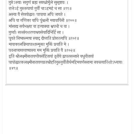
गुप्तेऽस्याः सगुणं ब्रह्म सक्थ्नोर्मूले सुसृष्टयः ।
राजेऽहं गुरुरूपायां गुर्वी चाऽहमहं च सा ॥९९॥
अस्या वै सेवयोद्धारः पापाया अपि जायते ।
अपि या गणिका वापि पुंश्चली मद्यपायिनी ॥१००॥
मांसादा सर्वभक्ष्या वा हत्याढ्या श्वपची च वा ।
गुर्व्याः सत्संगशरणाश्रयसेवादिभिर्हि सा ।
पूयते निष्कल्मषा स्याद् दीव्यति प्रोत्तरत्यपि ॥१०१॥
मायाकालक्रियापाशान्मुक्ता मुक्तिं प्रयाति मे ।
पठनाच्छवणाच्चास्य मम मुक्तिं प्रयाति वै ॥१०२॥
इति श्रीलक्ष्मीनारायणीयसंहितायां तृतीये द्वापरसन्ताने वधूगीतायां
पापोद्धारकलक्ष्मीनारायणव्रतश्रीहरिगुरुगुर्वीतीर्थमहिमवर्णननामा नवचत्वारिंशोऽध्यायः
॥४९॥