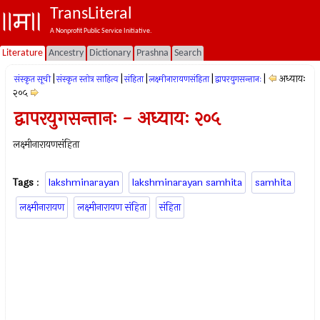
TransLiteral
A Nonprofit Public Service Initiative.
Literature
Ancestry
Dictionary
Prashna
Search
|
|
|
|
|
अध्यायः
संस्कृत सूची
संस्कृत स्तोत्र साहित्य
संहिता
लक्ष्मीनारायणसंहिता
द्वापरयुगसन्तानः
२०५
द्वापरयुगसन्तानः - अध्यायः २०५
लक्ष्मीनारायणसंहिता
Tags
:
lakshminarayan
lakshminarayan samhita
samhita
लक्ष्मीनारायण
लक्ष्मीनारायण संहिता
संहिता