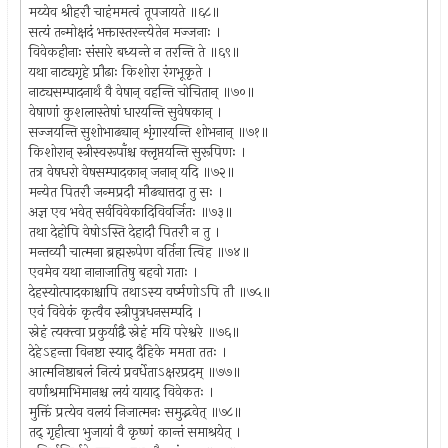
मय्येव श्रीहरौ चाहंममत्वं तूपजायते ॥६८॥
सत्यं तन्मोक्षदं भक्तास्तरन्त्येतेन मज्जनाः ।
विवेकहीनाः संसारे बध्यन्ते न तरन्ति ते ॥६९॥
यथा नाट्यगृहे प्रौढाः किशोरा रंगभूकृते ।
नाट्यसम्पादनार्थं वै वेषान् वहन्ति चोचितान् ॥७०॥
वेषाणां कुशलास्तेषां धारयन्ति सुवेषकान् ।
सज्जयन्ति सुशोभाढ्यान् शृंगारयन्ति शोभनान् ॥७१॥
किशोरान् स्त्रीस्वरूपाँश्च क्लृप्तयन्ति सुरूपिणः ।
तत्र वेषधरो वेषसम्पादकान् जनान् यदि ॥७२॥
मन्येत पितरौ जन्मप्रदौ मौढ्यात्तदा तु सः ।
अज्ञ एव भवेत् सर्वविवेकादिविवर्जितः ॥७३॥
तथा देहोपि वेषोऽस्ति देहादौ पितरौ न तु ।
मन्तव्यौ चात्मना ब्रह्मरूपेण वर्तिना त्विह ॥७४॥
एवमेव यथा नानाजातिषु बहवो गताः ।
देहस्योत्पादकाश्चापि तथाऽस्य वर्ष्मणोऽपि तौ ॥७५॥
एवं विवेकं कृत्वैव स्त्रीपुत्रधनसम्पदि ।
स्नेहं त्यक्त्वा प्रकुर्याद्वै स्नेहं मयि परेश्वरे ॥७६॥
देहेऽहन्ता विनष्टा स्याद् दैहिके ममता ततः ।
आत्मनिष्ठाबलं नित्यं प्रवर्धेताऽक्षरप्रदम् ॥७७॥
वर्णाश्रमाभिमानश्च लयं यायाद् विवेकतः ।
मुक्तिं प्रत्येव वलयं निजात्मनः समुद्भवेत् ॥७८॥
तद् गृहीत्वा भुजायां वै कृष्णं कान्तं समाश्रयेत् ।