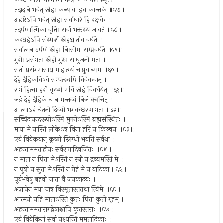
कण्ठी माला वरमाला मन्त्रो मे च वरः स्मृतः ।
तदादाने भवेत् स्नेहः कन्याया इव कान्तके ॥५७॥
अदृष्टेऽपि भवेत् स्नेहः सर्वाधारे हि रक्षके ।
तदर्पणात्मिका वृत्तिः सर्वा भक्तस्य जायते ॥५८॥
करग्रहेऽपि संस्पर्शे स्नेहश्चातीव वर्धते ।
सर्वात्मनाऽर्पणे स्नेहः निःसीमा सम्प्रवर्धते ॥५९॥
गुरोः प्रसंगतः स्नेहो गुरुः साधुजनो मतः ।
सतां प्रसंगमासाद्य माहात्म्यं चाप्नुयान्मम ॥६०॥
देहे दैहिकविषये सम्पत्स्वपि विवेकवान् ।
रागं हित्वा हरौ कृष्णे मयि स्नेहं विवर्धयेत् ॥६१॥
जडं देहं दैहिकं च न मन्तव्यं निजं क्वचित् ।
आत्माऽहं चेतनो दिव्यो भगवच्छरणागतः ॥६२॥
सच्चिदानन्दरूपोऽस्मि मुक्तोऽस्मि ब्रह्मसंस्थितः ।
माया मे नास्ति लोकेऽत्र विना हरिं न किञ्चन ॥६३॥
एवं विवेकवान् कृष्णे स्निग्धो भवति सर्वथा ।
अहन्ताममताहीनः सर्वरागादिवर्जितः ॥६४॥
न माता न पिता मेऽस्ति न स्त्री न द्रव्यमस्ति मे ।
न पुत्रो न सुता मेऽस्ति न गेहं मे न वाटिका ॥६५॥
पूर्वभवेषु बहवो जाता वै जनकादयः ।
अज्ञानेन मया चात्र विस्मृतास्तत्तथा त्विमे ॥६६॥
आत्मनो नहि माताऽस्ति कुतः पिता कुतो गृहम् ।
अहन्ताममतारागद्वेषाश्चापि कुतस्तराः ॥६७॥
एवं विवेकिनां सर्वा नश्यन्ति ममतादिकाः ।