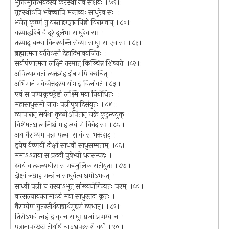
भुक्तिर्मुक्तिर्भवेदस्य करस्था नैव संशयः ॥७९॥
गृहस्थोऽपि भवेच्चापि मन्तव्यः साधुरेव सः ।
भजेत् कृष्णं तु यस्तादृग्ज्ञाननिष्ठो विरागवान् ॥८०॥
यस्माद्धरिर्न वै दूरे दुर्लभः साधुरेव सः ।
तस्माद् बन्धा विनश्यन्ति सेव्यः साधुः स एव सः ॥८१॥
ब्रह्मात्मना वर्ततेऽसौ देहादिभाववर्जितः ।
सर्वार्पणात्मना लक्ष्मि तस्मात् किञ्चिन्न शिष्यते ॥८२॥
अपित्यागवतां त्यक्तगेहादीनामपि क्वचित् ।
अभिमानं भवेच्चेत्तदस्य योगाद् विलीयते ॥८३॥
एवं स पण्यकृच्छ्रेष्ठी लक्ष्मि मया निबोधितः ।
महासाधुसमो जातः पत्नीपुत्रादिसंयुतः ॥८४॥
व्यापारान् सर्वथा कृष्णेऽर्पितान् चक्रे कुटुम्बयुक् ।
विशेषतश्चात्मनिष्ठां माहात्म्यं मे विवेद सः ॥८५॥
अथ वैराग्यमापन्नः पत्न्या साकं स भक्तराट् ।
इयेष वैष्णवीं दीक्षां साधवीं साधुसम्मताम् ॥८६॥
ममाऽऽज्ञया स प्रददौ पुत्रेभ्यो धनसम्पदः ।
स्वयं वात्सल्यधीरः स मञ्जुलिकासतीयुतः ॥८७॥
दीक्षां जग्राह मन्त्रं च साधुर्यत्याश्रमोऽभवत् ।
साध्वी पत्नी च तस्याऽभूत् सांख्ययोगिन्यतः परम् ॥८८॥
वात्सल्यायननामाऽयं मया साधुस्तदा कृतः ।
वैराग्येण युतस्तीर्थयात्रार्थमुद्यमं व्यधात्। ॥८९॥
तिरोऽभवं त्वहं द्राक् च साधुः प्रजां प्रणम्य च ।
पुत्रानापृच्छ्य तीर्थार्थं चाऽश्वपट्टसरो ययौ ॥९०॥