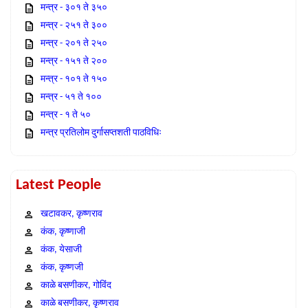
मन्त्र - ३०१ ते ३५०
मन्त्र - २५१ ते ३००
मन्त्र - २०१ ते २५०
मन्त्र - १५१ ते २००
मन्त्र - १०१ ते १५०
मन्त्र - ५१ ते १००
मन्त्र - १ ते ५०
मन्त्र प्रतिलोम दुर्गासप्तशती पाठविधिः
Latest People
खटावकर, कृष्णराव
कंक, कृष्णाजी
कंक, येसाजी
कंक, कृष्णजी
काळे बसणीकर, गोविंद
काळे बसणीकर, कृष्णराव