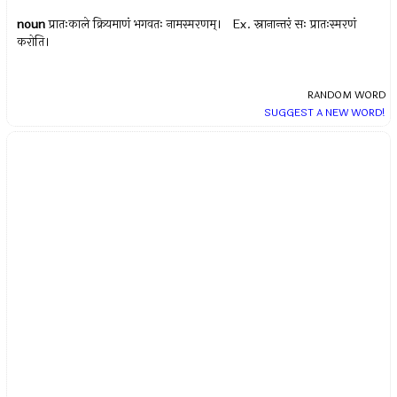
noun
प्रातःकाले क्रियमाणं भगवतः नामस्मरणम्। Ex.
स्नानान्तरं सः प्रातःस्मरणं
करोति।
RANDOM WORD
SUGGEST A NEW WORD!