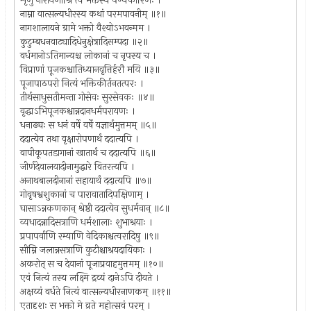
शृणु नारायणीश्रि त्वं भक्तस्य पण्यकारिणः ।
नाम्ना वात्सल्यधीरस्य कथां परमपावनीम् ॥१॥
नागशालायने ग्रामे भक्तो वैश्योऽभवन्मम ।
कुटुम्बधनवाट्यादिधेनुक्षेत्रादिसम्पदा ॥२॥
वर्धमानोऽतिमान्यश्च लोकानां च नृपस्य च ।
विप्राणां पूजकश्चातिध्यानवृत्तिर्हरौ मयि ॥३॥
पूजापाठपरो नित्यं भक्तिकीर्तनतत्परः ।
तीर्थसाधुसतीमन्ता गोसेवः सुरसेवकः ॥४॥
वृद्धाऽभिपूजकश्चान्नदानधर्मपरायणः ।
धनाढ्यः स धनं वर्षे वर्षे यज्ञार्थमुत्तमम् ॥५॥
ददात्येव तथा वृक्षारोपणार्थं ददात्यपि ।
वापीकूपतडागानां खातार्थं च ददात्यपि ॥६॥
जीर्णदेवालयादीनामुद्धारे वितरत्यपि ।
अनाथबालदीनानां सहायार्थं ददात्यपि ॥७॥
गोवृषश्वशुकानां च पारावातादिपक्षिणाम् ।
घासाऽन्नकणकान् श्रेष्ठी ददात्येव सुधर्मवान् ॥८॥
व्यधादन्नादिसत्राणि धर्मशालाः शुभाश्रयाः ।
प्रपापर्वाणि रम्याणि वेदिकाश्चत्वरादिषु ॥९॥
सीम्नि जलान्नसत्राणि कुटीश्चाश्रयदायिकाः ।
अकरोत् स च देवानां पूजाप्रवाहमुत्तमम् ॥१०॥
एवं नित्यं तस्य लक्ष्मि द्रव्यं दानेऽपि दीयते ।
अक्षय्यं वर्धते नित्यं वात्सल्यधीरनाणकम् ॥११॥
एतादृशः स भक्तो मे व्रते महोत्सवं परम् ।