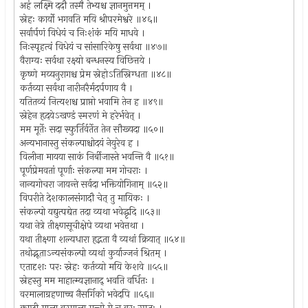
अहं लक्ष्मि ददौ तस्मै तेभ्यश्च ज्ञानमुत्तमम् ।
स्नेहः कार्यो भगवति मयि श्रीपरमेश्वरे ॥४६॥
सर्वार्पणं विधेयं च निःशंकं मयि माधवे ।
निःस्पृहत्वं विधेयं च सांसारिकेषु सर्वथा ॥४७॥
वैराग्यः सर्वथा रक्ष्यो बन्धनस्य विछित्तये ।
कृष्णे मय्यनुरागश्च प्रेम स्नेहोऽतिस्निग्धता ॥४८॥
कर्तव्या सर्वथा नारीनरैर्मदर्पणाय वै ।
यतितव्यं नित्यशश्च प्राप्तो भवामि तेन ह ॥४९॥
स्नेहेन हृदयेऽखण्डं स्मरणं मे हरेर्भवेत् ।
मम मूर्तेः सदा स्फुर्तिर्वर्तेत तेन सौख्यदा ॥५०॥
अन्यभानास्तु संकल्पाश्चोदयं नेयुरेव ह ।
विलीना मायया साकं निर्बीजास्ते भवन्ति वै ॥५१॥
पूर्णप्रेमवतां पूर्णाः संकल्पा मम गोचराः ।
नान्यगोचरा जायन्ते सर्वदा भक्तियोगिनाम् ॥५२॥
विपरीते देशकालसंगादौ चेत् तु मायिकः ।
संकल्पो यद्युत्पद्येत तदा व्यथा भवेद्धृदि ॥५३॥
यथा नेत्रे तीक्ष्णसूचीक्षेपे व्यथा भवेत्तथा ।
यथा तीक्ष्णा शल्यधारा हृद्गता वै व्यथां क्रियात् ॥५४॥
तथोद्भूताऽन्यसंकल्पो व्यथां कुर्याज्जनं श्रितम् ।
एतादृशः परः स्नेहः कर्तव्यो मयि केशवे ॥५५॥
स्नेहस्तु मम माहात्म्यज्ञानाद् भवति वर्धितः ।
वरमालाग्रहणाच्च नैसर्गिको भवेदपि ॥५६॥