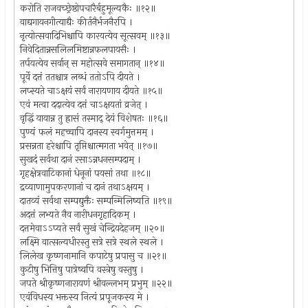
करोति राजवच्छ्रेष्ठोपचारैर्बहुमूल्यकैः ॥१२॥
वाद्यगायनगीत्याद्यैः कीर्तनैर्भजनैरपि ।
नृत्योत्सवादिभिश्चापि कारयत्येव सूत्सवम् ॥१३॥
निवेदितान्नसलिलमिष्टान्नफलपायसैः ।
तर्पयत्येव सर्वान् स महोत्सवे समागतान् ॥१४॥
पूर्वे दत्तं ततश्चात्र लब्धं ततोऽपि दीयते ।
लप्स्यते चाऽक्षयं सर्वं नारायणाय दीयते ॥१५॥
एवं मत्वा ददात्येव दत्तं चाऽक्षयतां व्रजेत् ।
वृद्धिं यायान्न तु ह्रासं तस्माद् देयं विशेषतः ॥१६॥
पुण्यं फलं महच्चापि दानस्य स्वर्गमुत्तमम् ।
प्रसन्नता हरेश्चापि तृप्तिश्चात्मगता भवेत् ॥१७॥
सुखदं सर्वथा दानं रसाऽन्नधनसम्पदाम् ।
गृहक्षेत्रवाटिकानां धेनूनां पयसां तथा ॥१८॥
द्रव्याणामुपकरणानां च दानं तथाऽक्षयम् ।
दातव्यं सर्वथा सम्पद्युक्तैः सम्पन्मिलिष्यति ॥१९॥
अदत्तं लभ्यते नैव नारीधनगृहादिकम् ।
दत्तमेवाऽऽप्यते सर्वं सुखं चेन्द्रियदेहजम् ॥२०॥
लक्ष्मि वात्सल्यधीरस्तु सत्रे सत्रे स्थले स्थले ।
लिलेख कृष्णनामानि कपाटेषु प्रपासु च ॥२१॥
कुटीषु भित्तिषु पात्रेष्वपि वस्त्रेषु वस्तुषु ।
जपते श्रीकृष्णनारायणं श्रीवल्लभम् प्रभुम् ॥२२॥
एवंविधस्य भक्तस्य नित्यं प्रपूजकस्य मे ।