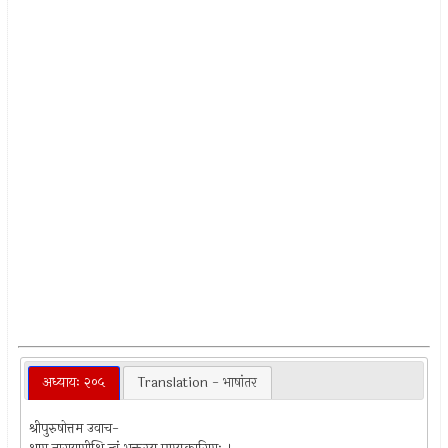
अध्यायः २०५
Translation - भाषांतर
श्रीपुरुषोत्तम उवाच-