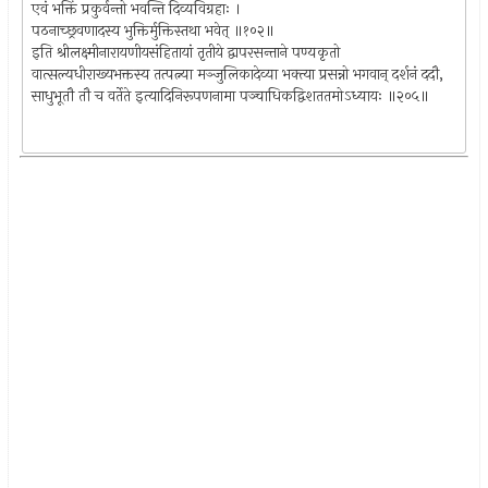
एवं भक्तिं प्रकुर्वन्तो भवन्ति दिव्यविग्रहाः ।
पठनाच्छ्रवणादस्य भुक्तिर्मुक्तिस्तथा भवेत् ॥१०२॥
इति श्रीलक्ष्मीनारायणीयसंहितायां तृतीये द्वापरसन्ताने पण्यकृतो
वात्सल्यधीराख्यभक्तस्य तत्पत्न्या मञ्जुलिकादेव्या भक्त्या प्रसन्नो भगवान् दर्शनं ददौ,
साधुभूतौ तौ च वर्तेते इत्यादिनिरूपणनामा पञ्चाधिकद्विशततमोऽध्यायः ॥२०५॥