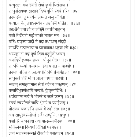
पत्युराज्ञा यथा स्यात्ते सेवां कुर्यां विसंशया ।
साधुर्नारायणः साक्षाद् दिव्यमूर्तिः स्वयं हरिः ॥३५॥
तस्य सेवा तु भाग्येन लभ्यते खलु योषिता ।
पत्याज्ञा चेत् तवाऽस्म्येव यतश्चास्मि पतिव्रता ॥३६॥
उक्तश्चैवं तथाऽहं च लक्ष्मि तत्पतिमाह्वयम् ।
पत्नी ते दीयतां मह्यं बाधते मानसं मम ॥३७॥
पतिः प्रपूज्य पादौ मे तदा तथाऽस्तु संददौ ।
साऽपि मत्परभावा च व्यजायताऽऽज्ञया रमे ॥३८॥
अस्पृष्ट्वा तां तदा तूर्णं दिव्यश्चतुर्भुजोऽभवम् ।
अनादिश्रीकृष्णनारायणः श्रीपुरुषोत्तमः ॥३९॥
साऽपि धन्यां मन्यमाना स्वां पपात च पादयोः ।
तस्याः पतिश्च वात्सल्यधीरोऽपि प्रेमविह्वलः ॥४०॥
साधुरूपं हरिं मां च ज्ञात्वा पपात पादयोः ।
भक्तान् समाह्वयामास सेवां चक्रे च तत्क्षणम् ॥४१॥
वस्त्रविभूषणैश्चापि चन्दनैः कुंकुमादिभिः ।
अर्पयामास सर्वं मे भोजनं च जलं फलम् ॥४२॥
मञ्चं स्वर्णासनं चापि शृंगारं च परार्हणम् ।
नीराजनं चकारापि शयनं मे ददौ ततः ॥४३॥
अथ साधुस्वरूपोऽहं सर्वैः सम्पूजितः प्रभुः ।
ययाचिरे च भक्ताश्च तथा वात्सल्यधीरकः ॥४४॥
भुक्तिर्लब्धा दिव्यगतिर्दीयतां परमेश्वर ।
ज्ञानं माहात्म्यसम्पन्नं दीयतां ते परात्परम् ॥४५॥