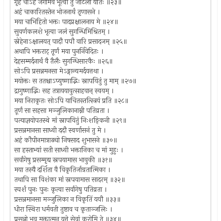
गृहं चाऽहं जगामैव भूत्वा तु जटिलो यतिः ॥२३॥
अहं चाकारितस्तेन भोजनार्थं तृणासने ।
मया चाभिहितो भक्तः पादप्रक्षालनाय मे ॥२४॥
सुवर्णकलशे भृत्वा जलं सुगन्धिमिश्रितम् ।
स्नेहेनाऽक्षालयत् पादौ पपौ वारि प्रसादजम् ॥२५॥
अथापि भक्तराट् तूर्णं मया पुनर्निवेदितः ।
देहसम्मर्दनार्थं वै तैलैः सुगन्धिसारकैः ॥२६॥
सोऽपि प्रसन्नमनसा मेऽङ्गान्यमर्दयत्तथा ।
मयोक्तः स ततश्चाऽप्युष्णाद्भिः स्नापयितुं तु माम् ॥२७॥
द्रागुष्णाद्भिः सह तत्राययावुत्साहवान् स्वयम् ।
मया निराकृतः सोऽपि याचितस्तत्स्त्रियं प्रति ॥२८॥
तूर्णं सा सहसा मञ्जुलिकानाम्नी पतिव्रता ।
पत्याज्ञयोपतस्थे मां स्नापयितुं निःशङ्किनी ॥२९॥
प्रसन्नमानसा साध्वी ददौ स्वर्णासनं तु मे ।
अहं कौपीनमात्राढ्यो निषसाद शुभासने ॥३०॥
सा हस्ताभ्यां सती साध्वी भक्तानिका च मां मुहुः ।
सर्वांगेषु प्रसम्मृद्य स्नपयामास भावुकी ॥३१॥
मया तस्यै दर्शिता वै विकृतिर्जाग्रतात्मिका ।
तथापि सा विशंका मां स्नपयामास सादरम् ॥३२॥
स्पर्शं पुनः पुनः कृत्वा सर्वांगेषु पतिव्रता ।
प्रसन्नमानसा मञ्जुलिका न विकृतिं ययौ ॥३३॥
धीरा स्थिरा धर्मवती तुष्टाव च कृताञ्जलिः ।
प्रसन्नो भव मुक्तात्मन् यत्ते सेवां करोमि ते ॥३४॥