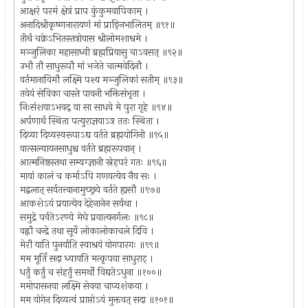
आक्षरं परमं क्षेत्रं प्राप कुंकुमवापिकाम् ।
अनादिश्रीकृष्णनारायणं मां प्राङ्निभालितम् ॥९१॥
तीर्थं चक्रेऽभितस्तत्रोवास श्रीलोमशाश्रमे ।
मञ्जुलिका महासाध्वी ब्रह्मप्रियासु चाऽवसत् ॥९२॥
उभौ तौ साधुरूपौ मां भजेते चात्मवेदिनौ ।
वर्तमानाविमौ लक्ष्मि पश्य मञ्जुलिकां सतीम् ॥९३॥
तवेयं सेविका चास्ते पावनी भक्तिसंभृता ।
निःसंशयाऽभवद् या सा साधवे मे पुरा गृहे ॥९४॥
अर्पणार्थं स्थिता पत्युराज्ञयाऽत्र ततः स्थिता ।
दिव्या दिव्यस्वरूपाऽद्य वर्तते ब्रह्मयोगिनी ॥९५॥
वात्सल्यायनसाधुश्च वर्तते ब्रह्मरूपवान् ।
आत्मनिष्ठस्तथा सम्यग्ज्ञानी स्नेहपरं गतः ॥९६॥
मायां कालं च कर्माऽपि गणयत्येव नैव सः ।
मद्बलात् सर्वतत्त्वानामुच्छ्रये वर्तते ह्यसौ ॥९७॥
आकशेऽयं प्रयात्येव देहेनानेन सर्वथा ।
समुद्रे पर्वतेऽरण्ये मेघे प्रयात्यनर्गलः ॥९८॥
वह्नौ चन्द्रे तथा सूर्ये लोकालोकाचले दिवि ।
मेरौ याति पुनर्याति स्वाश्रयं योगपारगः ॥९९॥
मम मूर्तिं सदा ध्यायति मत्कृपया साधुराट् ।
धर्तुं कर्तुं च संहर्तुं समर्थो विद्यतेऽधुना ॥१००॥
ममोपासनया लक्ष्मि सेवया चाप्यशंकया ।
मम योगेन दिव्यत्वं प्राप्तोऽयं मुक्तवत् सदा ॥१०१॥