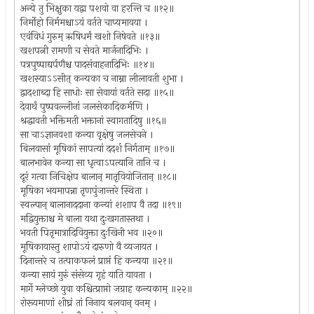
अन्ये तु भिक्षुका यद्वा पशवो वा हरन्ति च ॥१२॥
निर्मोहो निर्ममश्चाऽयं वर्तते चाप्यमायया ।
एवंविधं गुरुम् ऋषिधर्मं खशो निषेवते ॥१३॥
खशपत्नी रामणी च सेवते मार्जनादिभिः ।
पत्रपुष्पाद्यर्पणैश्च पादसंवाहनादिभिः ॥१४॥
खशस्याऽऽसीत् कन्यका च नाम्ना लीलावती शुभा ।
द्वादशाब्दा हि साधोः सा सेवायां वर्तते सदा ॥१५॥
देवार्थं पुष्पवल्लीनां जलसेकादिकर्मणि ।
श्रद्धावती भक्तिमती भक्तानां स्वागतादिषु ॥१६॥
सा चाऽज्ञानवशा कन्या वृक्षेषु जलसेचने ।
बिलवासां मूषिकां सापत्यां ददर्श निर्गताम् ॥१७॥
बालभावेन कन्या सा धृत्वाऽपत्यानि तानि च ।
दूरं गत्वा निचिक्षेप बालान् मातृवियोजितान् ॥१८॥
मूषिका भयमापन्ना तृणपुंजान्तरे स्थिता ।
स्वल्पान् बालानाददाना कन्यां शशाप वै तदा ॥१९॥
मद्वियुक्ताश्च मे बाला यथा दुःखगतास्तथा ।
भवती पितृमात्रादिवियुक्ता दुःखिनी भव ॥२०॥
मूषिकायास्तु शापोऽयं दारुणो वै व्यजायत ।
दिनान्तरे च तत्पाकफलं प्राप्तं हि कन्यया ॥२१॥
कन्या सायं गुरुं संसेव्य गृहं याति यावता ।
मार्गे म्लेच्छो युवा कश्चित्प्राप्तो जग्राह कन्यकाम् ॥२२॥
रोरूयमाणां शीघ्रं तां निनाय बलवान् वनम् ।