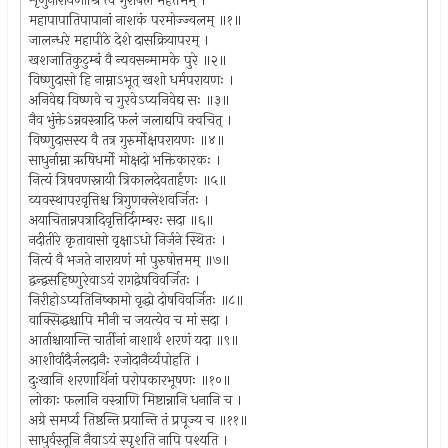
शृणुनारायणीश्रि त्वं गुरोर्बलं महत्तमम् ।
महापापातिपापानां नाशकं परमोज्ज्वलम् ॥१॥
जालन्धरे महापीठे देशे दासक्रियापरम् ।
खशजातिकुटुम्बं वै न्यवसन्मामके पुरे ॥२॥
विष्णुदासो हि नाम्नाऽभूत् खशो धर्मपरायणः ।
अनिवेद्य विष्णवे च गुरवेऽप्यनिवेद्य सः ॥३॥
नैव भुंक्तेऽन्नवस्त्रादि फलं जलाद्यपि क्वचित् ।
विष्णुदासस्य वै तत्र गुरुर्मोक्षपरायणः ॥४॥
साधुर्नाम्ना ऋषिधर्मो मोक्षदो भक्तिकारकः ।
नित्यं त्रिषवणस्नायी त्रिकालदेवतार्हणः ॥५॥
व्यवस्थापरवृत्तिश्च त्रिगुणक्लेशवर्जितः ।
अयाचितान्नपत्रादिवृत्तिर्दिगम्बरः सदा ॥६॥
नदीतीरे कृतावासो वृक्षाऽधो निर्जने स्थितः ।
नित्यं वै भजते नारायणं मां पुरुषोत्तमम् ॥७॥
द्वन्द्वसहिष्णुरेवाऽयं रागद्वेषविवर्जितः ।
निरीहोऽप्यतिनिष्कामो वृद्धो दोषविवर्जितः ॥८॥
वाक्सिद्धश्चापि मौनी च जयत्येव च मां सदा ।
आर्ताश्चायान्ति चार्तीनां नाशार्थं शरणं यदा ॥९॥
आशीर्वादैर्जलदानैः रजोदानैर्व्यपोहति ।
दुःखानि शरणार्थिनां परोपकारभूषणः ॥१०॥
लोकाः फलानि वस्त्राणि मिष्टान्नानि धनानि च ।
अग्रे समर्प्य तिष्ठन्ति प्रयान्ति तं प्रपूज्य च ॥११॥
साधुर्वस्तूनि नैवाऽयं स्पृशति नापि पश्यति ।