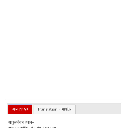
अध्यायः ५३
Translation - भाषांतर
श्रीपुरुषोत्तम उवाच-