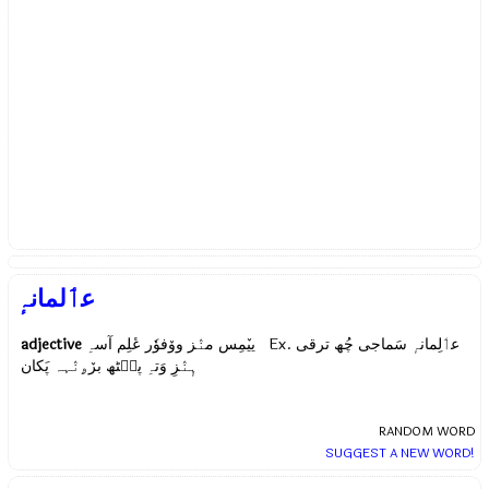
عٲلمانہٕ
adjective
ییٚمِس منٛز ووٚفوٗر عٔلِم آسہِ Ex.
عٲلِمانہٕ سَماجی چُھ ترقی
ہٕنٛزِ وَتہِ پٮ۪ٹھ برٚۄنٛہہ پَکان
RANDOM WORD
SUGGEST A NEW WORD!