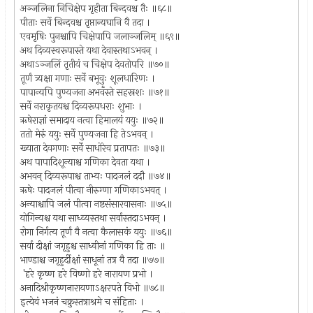
अञ्जलिना निचिक्षेप गृहीता बिन्दवश्च तैः ॥६८॥
पीताः सर्वे बिन्दवश्च तृप्तान्यघानि वै तदा ।
एवमृषिः पुनश्चापि चिक्षेपापि जलाञ्जलिम् ॥६९॥
अथ दिव्यस्वरूपास्ते यथा देवास्तथाऽभवन् ।
अथाऽञ्जलिं तृतीयं च चिक्षेप देवतोपरि ॥७०॥
तूर्णं त्र्यक्षा गणाः सर्वे बभूवुः शूलधारिणः ।
पापान्यपि पुण्यजना अभवँस्ते सहस्रशः ॥७१॥
सर्वे नराकृतयश्च दिव्यरूपधराः शुभाः ।
ऋषेराज्ञां समादाय नत्वा हिमालयं ययुः ॥७२॥
ततो मेरुं ययुः सर्वे पुण्यजना हि तेऽभवन् ।
ख्याता देवगणाः सर्वे साधोरेव प्रतापतः ॥७३॥
अथ पापादिशून्याश्च गणिका देवता यथा ।
अभवन् दिव्यरूपाश्च ताभ्यः पादजलं ददौ ॥७४॥
ऋषेः पादजलं पीत्वा नीरुग्णा गणिकाऽभवत् ।
अन्याश्चापि जलं पीत्वा नष्टसंसारवासनाः ॥७५॥
योगिन्यश्च यथा साध्व्यस्तथा सर्वास्तदाऽभवन् ।
रोगा निर्गत्य तूर्णं वै नत्वा कैलासकं ययुः ॥७६॥
सर्वा दीक्षां जगृहुश्च साध्वीनां गणिका हि ताः ॥
भाण्डाश्च जगृहुर्दीक्षां साधूनां तत्र वै तदा ॥७७॥
'हरे कृष्ण हरे विष्णो हरे नारायण प्रभो ।
अनादिश्रीकृष्णनारायणाऽक्षरपते विभो ॥७८॥
इत्येवं भजनं चक्रुस्तत्राश्रमे च संहिताः ।