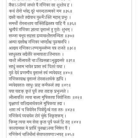
नैवाऽऽरोग्यं लभते वै गणिका सा शुशोच ह ।
कथं रोगो भवेद् दूरं भगन्दरात्मको मम ॥३५॥
दासी खशी तदोवाच गुरुर्मेऽस्ति महान् प्रभुः ।
समर्थो रोगनाशाय वाक्सिद्धिस्तत्र याहि वै ॥३६॥
श्रुत्वैवं गणिका ज्ञात्वा वृत्तान्तं तु गुरोः शुभम् ।
सज्जा बभूव सहसा द्रव्यखशीसमन्विता ॥३७॥
अन्या दासीश्च गणिका भाण्डाँश्च पुरुषानपि ।
आदाय गणिकाऽरण्यमुल्लंघ्य यत्र राजते ॥३८॥
साधुस्तत्र नदीतीरे समायाताऽतिभावतः ।
खशी लीलावती चाऽतिप्रसन्नाऽभूद्धृदन्तरे ॥३९॥
साधुं ननाम भावेन प्राप्ता स्वं पितरं यथा ।
गुरुं देवं प्रणम्यैव वृत्तान्तं स्वं न्यवेदयत् ॥४०॥
गणिकायाश्च वृत्तान्तं रोगनाशार्थकं ह्यपि ।
न्यवेदयत्ततः साधुः प्राह कर्मफलं तदा ॥४१॥
यया यादृक् कृतं पूर्वं तया तादृक् प्रभुज्यते ।
लीलावति! त्वया बाला मूषिकाया वियोजिताः ॥४२॥
वृक्षाणां वारिदानार्थकाले मूषिकया तदा ।
शप्ता त्वं च वियोगेन पित्रोर्दुःखं गता ततः ॥४३॥
गणिकेयं व्यवायेन रोगं भुंक्ते निकृष्टकम् ।
किन्तु त्वया मम सेवा कृता पूर्वं फलं हि तत् ॥४४॥
कारयामास मे प्राप्तिं पुनश्चाऽस्या मिषेण वै ।
गणिकेयं चातिथीनां सेवापरायणाऽभवत् ॥४५॥