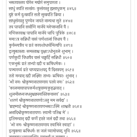
भक्तायास्तव योगेन मद्योगं समुपागता ।
साधुं नयति सत्संगः कुसंगस्तु ह्यसाधुकम् ॥४६॥
दुष्टं कर्म दुःखयति सती सुखयति क्रिया ।
साधुसंगस्तु पुण्येन जायते नान्यथा सुते ॥४७॥
तव पापानि सर्वाणि मार्जये म्लेच्छजानि वै ।
गणिकायाश्च पापानि मार्जये चापि पुत्रिके ॥४८॥
ममाऽत्र सन्निधौ वासं पर्णशालां विधाय वै ।
कुर्वन्त्यत्रैव च व्रतं कायशोधार्थमित्यपि ॥४९॥
इत्युक्तास्ताः समस्ताश्च वृक्षाऽधोभूतले शुभाम् ।
पर्णकुटीं विधायैव वासं चक्रुर्हि सन्निधौ ॥५०॥
एकभुक्तं व्रतं ताभ्यो ददौ च ऋषिधर्मकः ।
पञ्चगव्यं व्रते चाप्यप्राशयद् वै दिनत्रयम् ॥५१॥
ततो मन्त्रान् ददौ लक्ष्मि! ताभ्यः ऋषिवरः शुभान् ।
'ओं नमः श्रीकृष्णनारायणाय पतये नमः' ॥५२॥
'कालमायापापकर्मशत्रुयाम्यकुहृद्भयात् ।
शूलमीनध्वजधनुश्चक्रस्वस्तिकवानव' ॥५३॥
'शरणं श्रीकृष्णनारायणोऽस्तु मम सर्वदा' ।
'ब्राह्म्यहं श्रीकृष्णनारायणभक्ताऽस्मि शाश्वती ॥५४॥
अनादिश्रीकृष्णनारायणः स्वामी पतिश्च मे' ।
इतिमन्त्रान् ददौ कर्णे हस्ते जलं ददौ तथा ॥५५॥
'ओ नमः श्रीकृष्णनारायणाय स्वामिने स्वाहा' ।
इत्युक्त्वा ऋषिधर्मः स जलं व्यामोचयद् भुवि ॥५६॥