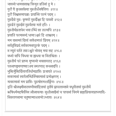
जायन्ते धामवासाश्च किमुत व्रतिनां तु मे ।
गुरौ वै कृतसर्वस्वा गुरुतीर्शेनषेविणः ॥९१॥
गुरौ विश्वासमापन्नाः प्रयान्ति परमं पदम् ।
गुरुर्देवो गुरुः कृष्णो गुरुर्दीक्षा हि पावनी ॥९२॥
गुरुर्व्रतं गुरुर्दानं गुरुर्यस्या मतो हरिः ।
गुरुतीर्थप्रतापेन भवाऽब्धिं सा तरत्यपि ॥९३॥
प्रयाति परमानन्दं धामाऽक्षरं हि शाश्वतम् ।
मम वासमयं दिव्यं सर्वधामपरं प्रियम् ॥९४॥
सर्वतृप्तिप्रदं सर्वकामनापूरकं पदम् ।
न न्यूनं वर्तते तत्राऽश्नुते भोगान् मया सह ॥९५॥
वध्वो वापि विधवा वा ह्यधवा वा निराश्रिताः ।
गुरुतीर्थं परं प्राप्य मुच्यन्ते भवसागरात् ॥९६॥
पठनाच्छ्रवणाच्चाऽस्य स्मरणात् कथनादपि ।
भुक्तिर्मुक्तिर्दिव्यगतिर्धामप्राप्तिः प्रजायते ॥९७॥
सकामानां स्वर्गलब्धिर्निष्कामानां प्रमोक्षणम् ।
मत्कामानां मम प्राप्तिः पुरुषोत्तमशार्ङ्गिणः ॥९८॥
इति श्रीलक्ष्मीनारायणीयसंहितायां तृतीये द्वापरसन्ताने वधूगीतायां गुरुतीर्थे
ऋषिधर्ममहर्षेर्योगेन लीलावत्याः सुशीलादीनां च पापानां विगमे ब्रह्मप्रियात्वप्राप्त्यादि-
निरूपणनामा चतुष्पञ्चाशत्तमोऽध्यायः ॥५४॥