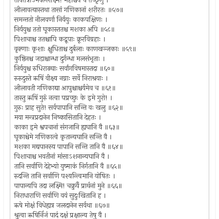
तावत्तत्राऽभवल्लक्ष्मि! महाश्चर्यं च तच्छृणु ।
लीलावत्यास्तथा तासां गणिकानां शरीरतः ॥५७॥
समन्ततो नीलवर्णा निर्ययुः काकपक्षिणः ।
निर्ययुश्च ततो घूकास्ततश्च मशका अपि ॥५८॥
पिशाचाश्च ततश्चापि कद्रूपाः क्रूरविग्रहाः ।
वृक्णाः कृशाः क्षुधिताश्च दुर्बलाः काणखञ्जकाः ॥५९॥
कुष्ठिनश्च जडाश्चान्धा दुर्गन्धा मलसंभृताः ।
निर्ययुश्च रुधिराढ्याः सर्वांगविषमास्तदा ॥६०॥
रुरुदुस्ते ऋषिं वीक्ष्य नग्नाः सर्वे निराश्रयाः ।
लीलावती गणिकाद्या आपुश्चाश्चर्यमेव च ॥६१॥
तास्तु ऋषिं गुरुं नत्वा पप्रच्छुः के इमे गुरो! ।
गुरुः प्राह सुते! सर्वपापानि सन्ति वः खलु ॥६२॥
मया मन्त्रप्रदानेन निष्कासितानि देहतः ।
काका इमे श्वपचानां संगजानि ह्यघानि वै ॥६३॥
घूकाश्चेमे गणिकात्वे कृतान्यघानि सन्ति वै ।
मशका मद्यपानस्य पापानि सन्ति तानि वै ॥६४॥
पिशाचाश्च भवतीनां मांसाऽशनान्यघानि वै ।
तानि सर्वाणि देहेभ्यो युष्माकं निर्गतानि वै ॥६५॥
रुदन्ति तानि सर्वाणि पश्यन्त्विमानि योषितः ।
पापान्यपि तदा लक्ष्मि! चक्रुर्वै प्रार्थनां मुने ॥६६॥
निराधाराणि सर्वाणि वयं सुदुःखितानि ह ।
ऋषे मोक्षं विधेह्यत्र जलदानेन सर्वथा ॥६७॥
श्रुत्वा ऋषिर्निजं पादं दक्षं प्रक्षाल्य तेषु वै ।