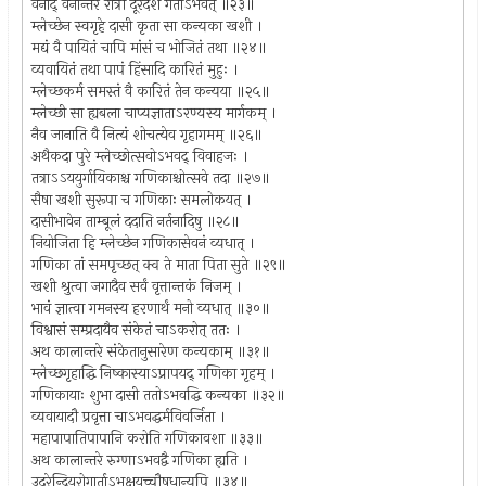
वनाद् वनान्तरं रात्रौ दूरदेशं गतोऽभवत् ॥२३॥
म्लेच्छेन स्वगृहे दासी कृता सा कन्यका खशी ।
मद्यं वै पायितं चापि मांसं च भोजितं तथा ॥२४॥
व्यवायितं तथा पापं हिंसादि कारितं मुहुः ।
म्लेच्छकर्म समस्तं वै कारितं तेन कन्यया ॥२५॥
म्लेच्छी सा ह्यबला चाप्यज्ञाताऽरण्यस्य मार्गकम् ।
नैव जानाति वै नित्यं शोचत्येव गृहागमम् ॥२६॥
अथैकदा पुरे म्लेच्छोत्सवोऽभवद् विवाहजः ।
तत्राऽऽययुर्गायिकाश्च गणिकाश्चोत्सवे तदा ॥२७॥
सैषा खशी सुरूपा च गणिकाः समलोकयत् ।
दासीभावेन ताम्बूलं ददाति नर्तनादिषु ॥२८॥
नियोजिता हि म्लेच्छेन गणिकासेवनं व्यधात् ।
गणिका तां समपृच्छत् क्व ते माता पिता सुते ॥२९॥
खशी श्रुत्वा जगादैव सर्वं वृत्तान्तकं निजम् ।
भावं ज्ञात्वा गमनस्य हरणार्थं मनो व्यधात् ॥३०॥
विश्वासं सम्प्रदायैव संकेतं चाऽकरोत् ततः ।
अथ कालान्तरे संकेतानुसारेण कन्यकाम् ॥३१॥
म्लेच्छगृहाद्धि निष्कास्याऽप्रापयद् गणिका गृहम् ।
गणिकायाः शुभा दासी ततोऽभवद्धि कन्यका ॥३२॥
व्यवायादौ प्रवृत्ता चाऽभवद्धर्मविवर्जिता ।
महापापातिपापानि करोति गणिकावशा ॥३३॥
अथ कालान्तरे रुग्णाऽभवद्वै गणिका ह्यति ।
उदरेन्द्रियरोगार्ताऽभक्षयच्चौषधान्यपि ॥३४॥