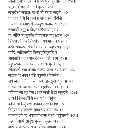
लीलावत्याः पितरौ च प्राप्य पुत्रीं सुखान्वितौ ॥७९॥
बभूवतुर्हि कमले भक्तौ गुरुप्रतापतः ।
साधुदीक्षां जगृहतुः खशौ तौ तत्र स सद्गुरोः ॥८०॥
पापनाशात्मिकी वार्ता प्रासरत् सर्वतोदिशि ।
मानवाः पापनाशार्थं चाययुश्चकितास्तदा ॥८१॥
नरानार्यो जगृहुश्च दीक्षां श्रीवैष्णवीम् ऋषेः ।
ताः संविधाय मुक्ताँश्च प्रेषयामास चाऽक्षरम् ॥८२॥
शिष्याश्चापि च शिष्यांश्च प्रेषयामास चाक्षरम् ।
ऋषेः संकल्पमात्रेण विमानानि चिदम्बरात् ॥८३॥
पार्षदैः सहितान्येव विष्णुमूर्तियुतानि वै ।
आगतानि च तान्यारुह्यैव ययुः परं पदम्॥८४॥
वैकुण्ठवासा अभवन् गणिकाद्या गुरोर्बलात् ।
लीलावती तथा तस्याः सख्यः पञ्च तथाऽपराः ॥८५॥
सहस्रशोऽभवन् धाम्नि वैकुण्ठे श्रीहरेर्मम ।
सेयं लीलावती तेऽस्ति काशीराजसुताऽधुना ॥८६॥
भगिनी तव चाऽत्राऽऽस्ते ब्रह्मप्रिया विवाहिता ।
गणिका सा सुशीलाऽऽस्ते सखी तेऽत्र समुद्रजे ॥८७॥
इत्येवं शिवराज्ञीश्रि मम योगेन निर्गुणः ।
ऋषिधर्मो निर्गुणश्च तद्योगेन नराः स्त्रियः ॥८८॥
निर्गुणा एव जायन्ते मुक्ता एव न संशयः ।ऽ
कामात् क्रोधाद् भयाल्लोभान्मा ये याः पर्युपासते ॥८९॥
मद्भक्ताँश्चापि साधूँश्च गुरून् तानुद्धराम्यहम् ।
अपि पापा दुराचारा गुरोर्योगेन पावनाः ॥९०॥