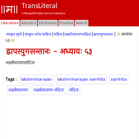
TransLiteral
A Nonprofit Public Service Initiative.
Literature
Ancestry
Dictionary
Prashna
Search
|
|
|
|
|
अध्यायः
संस्कृत सूची
संस्कृत स्तोत्र साहित्य
संहिता
लक्ष्मीनारायणसंहिता
द्वापरयुगसन्तानः
५३
द्वापरयुगसन्तानः - अध्यायः ५३
लक्ष्मीनारायणसंहिता
Tags
:
lakshminarayan
lakshminarayan samhita
samhita
लक्ष्मीनारायण
लक्ष्मीनारायण संहिता
संहिता