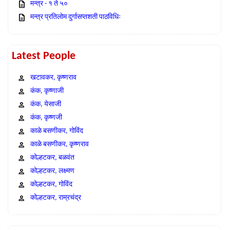
मन्त्र - १ ते ५०
मन्त्र प्रतिलोम दुर्गासप्तशती पाठविधिः
Latest People
खटावकर, कृष्णराव
कंक, कृष्णाजी
कंक, येसाजी
कंक, कृष्णजी
काळे बसणीकर, गोविंद
काळे बसणीकर, कृष्णराव
कोल्हटकर, बळवंत
कोल्हटकर, लक्ष्मण
कोल्हटकर, गोविंद
कोल्हटकर, राम्रचंद्र