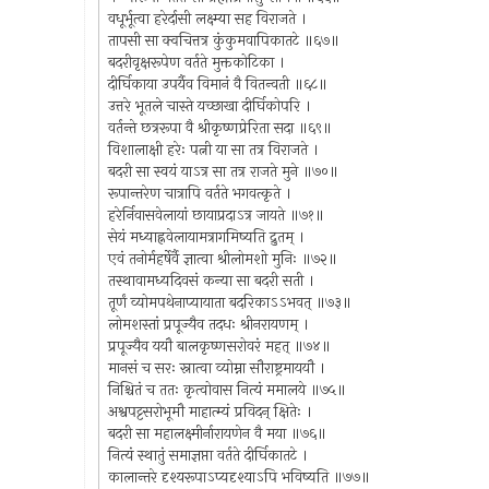
वधूर्भूत्वा हरेर्दासी लक्ष्म्या सह विराजते ।
तापसी सा क्वचित्तत्र कुंकुमवापिकातटे ॥६७॥
बदरीवृक्षरूपेण वर्तते मुक्तकोटिका ।
दीर्घिकाया उपर्यैव विमानं वै वितन्वती ॥६८॥
उत्तरे भूतले चास्ते यच्छाखा दीर्घिकोपरि ।
वर्तन्ते छत्ररूपा वै श्रीकृष्णप्रेरिता सदा ॥६९॥
विशालाक्षी हरेः पत्नी या सा तत्र विराजते ।
बदरी सा स्वयं याऽत्र सा तत्र राजते मुने ॥७०॥
रूपान्तरेण चात्रापि वर्तते भगवत्कृते ।
हरेर्निवासवेलायां छायाप्रदाऽत्र जायते ॥७१॥
सेयं मध्याह्नवेलायामत्रागमिष्यति द्रुतम् ।
एवं तनोर्महर्षेर्वै ज्ञात्वा श्रीलोमशो मुनिः ॥७२॥
तस्थावामध्यदिवसं कन्या सा बदरी सती ।
तूर्णं व्योमपथेनाप्यायाता बदरिकाऽऽभवत् ॥७३॥
लोमशस्तां प्रपूज्यैव तदधः श्रीनरायणम् ।
प्रपूज्यैव ययौ बालकृष्णसरोवरं महत् ॥७४॥
मानसं च सरः स्नात्वा व्योम्ना सौराष्ट्रमाययौ ।
निश्चितं च ततः कृत्वोवास नित्यं ममालये ॥७५॥
अश्वपट्टसरोभूमौ माहात्म्यं प्रविदन् क्षितेः ।
बदरी सा महालक्ष्मीर्नारायणेन वै मया ॥७६॥
नित्यं स्थातुं समाज्ञप्ता वर्तते दीर्घिकातटे ।
कालान्तरे दृश्यरूपाऽप्यदृश्याऽपि भविष्यति ॥७७॥