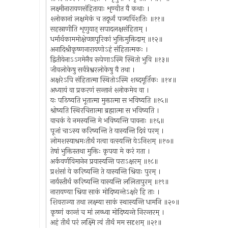
लक्ष्मीनारायणसंहितायाः शृण्वीत वै कथाः ।
श्लोकानां लक्षमेकं च तदूर्ध्वं पञ्चविंशतिः ॥११॥
सहस्राणीति शृणुयात् सपादलक्षसंहिताम् ।
धर्मार्थकाममोक्षेच्छापूरिकां भुक्तिमुक्तिदाम् ॥१२॥
अनादिश्रीकृष्णनारायणोऽहं संहितात्मकः ।
द्वितीयेनाऽऽगमेनैव रूपेणाऽस्मि स्थितो भुवि ॥१३॥
जीवलोकेषु सर्वत्रेश्वरलोकेषु वै तथा ।
अक्षरेऽपि संहितात्मा स्थितोऽस्मि शब्दमूर्तिकः ॥१४॥
अध्यायं वा प्रकरणं सन्तानं श्लोकमेव वा ।
यः पठिष्यति भूतात्मा मुक्तात्मा स भविष्यति ॥१५॥
श्रोष्यति स्थिरचित्तात्मा ब्रह्मात्मा स भविष्यति ।
वाचकं ये नमस्यन्ति मे भविष्यन्ति पावनाः ॥१६॥
पूजां चाऽस्य करिष्यन्ति ते यास्यन्ति दिवं परम् ।
लोमशस्याश्रमःतीर्थं गत्वा वत्स्यन्ति येऽनिशम् ॥१७॥
तेषां भुक्तिस्तथा मुक्तिः कृपया मे करं गता ।
अर्कवर्णविमानेन प्रयास्यन्ति पराऽक्षरम् ॥१८॥
प्रशंसां ये करिष्यन्ति ते यास्यन्ति श्रियाः पुरम् ।
नार्यस्तीर्थं करिष्यन्ति यास्यन्ति ललितापुरम् ॥१९॥
नारायण्या श्रिया साकं मोदिष्यन्तेऽक्षरे हि ताः ।
शिवराज्या तथा लक्ष्म्या साकं स्थास्यन्ति धामनि ॥२०॥
कृष्णं कान्तं च मां लब्ध्वा मोदिष्यन्ते निरन्तरम् ।
अहं तीर्थं परं लक्ष्मि त्वं तीर्थं मम सदृशम् ॥२१॥