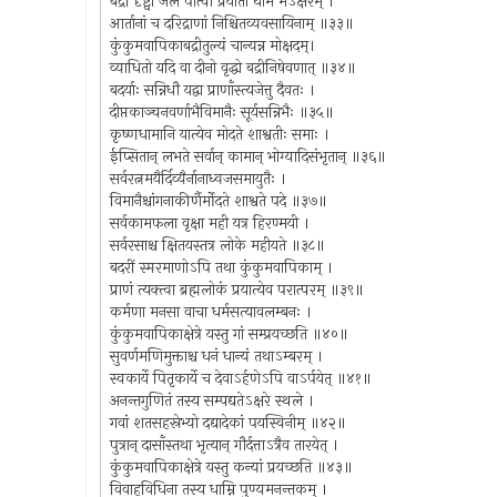
बद्रीं दृष्ट्वा जलं पीत्वा प्रयाता धाम मेऽक्षरम् ।
आर्तानां च दरिद्राणां निश्चितव्यवसायिनाम् ॥३३॥
कुंकुमवापिकाबद्रीतुल्यं चान्यन्न मोक्षदम्।
व्याधितो यदि वा दीनो वृद्धो बद्रीनिषेवणात् ॥३४॥
बदर्याः सन्निधौ यद्वा प्राणाँस्त्यजेत्तु दैवतः ।
दीप्तकाञ्चनवर्णाभैविमानैः सूर्यसन्निभैः ॥३५॥
कृष्णधामानि यात्येव मोदते शाश्वतीः समाः ।
ईप्सितान् लभते सर्वान् कामान् भोग्यादिसंभृतान् ॥३६॥
सर्वरत्नमयैर्दिव्यैर्नानाध्वजसमायुतैः ।
विमानैश्चांगनाकीर्णैर्मोदते शाश्वते पदे ॥३७॥
सर्वकामफला वृक्षा मही यत्र हिरण्मयी ।
सर्वरसाश्च क्षितयस्तत्र लोके महीयते ॥३८॥
बदरीं स्मरमाणोऽपि तथा कुंकुमवापिकाम् ।
प्राणं त्यक्त्वा ब्रह्मलोकं प्रयात्येव परात्परम् ॥३९॥
कर्मणा मनसा वाचा धर्मसत्यावलम्बनः ।
कुंकुमवापिकाक्षेत्रे यस्तु गां सम्प्रयच्छति ॥४०॥
सुवर्णमणिमुक्ताश्च धनं धान्यं तथाऽम्बरम् ।
स्वकार्ये पितृकार्ये च देवाऽर्हणेऽपि वाऽर्पयेत् ॥४१॥
अनन्तगुणितं तस्य सम्पद्यतेऽक्षरे स्थले ।
गवां शतसहस्रेभ्यो दद्यादेकां पयस्विनीम् ॥४२॥
पुत्रान् दासाँस्तथा भृत्यान् गौर्दत्ताऽत्रैव तारयेत् ।
कुंकुमवापिकाक्षेत्रे यस्तु कन्यां प्रयच्छति ॥४३॥
विवाहविधिना तस्य धाम्नि पुण्यमनन्तकम् ।