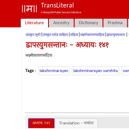
TransLiteral
A Nonprofit Public Service Initiative.
Literature
Ancestry
Dictionary
Prashna
|
|
|
|
|
संस्कृत सूची
संस्कृत स्तोत्र साहित्य
संहिता
लक्ष्मीनारायणसंहिता
द्वापरयुगसन्तानः
द्वापरयुगसन्तानः - अध्यायः १४१
लक्ष्मीनारायणसंहिता
Tags
:
lakshminarayan
lakshminarayan samhita
sa
अध्यायः १४१
Translation - भाषांतर