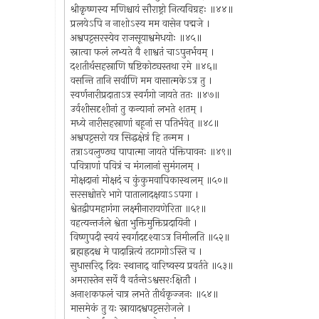
श्रीकृष्णस्य मणिश्चायं सौराष्ट्रो नित्यविग्रहः ॥४४॥
प्रलयेऽपि न नाशोऽस्य मम वासेन पद्मजे ।
अश्वपट्टसरस्येव राजसूयाश्वमेधयोः ॥४५॥
स्नात्वा फलं लभ्यते वै शाश्वतं चाऽपुनर्भवम् ।
दशतीर्थसहस्राणि षष्टिकोट्यस्तथा रमे ॥४६॥
वसन्ति तानि सर्वाणि मम वासात्मकेऽत्र तु ।
स्वर्णनारीप्रदाताऽत्र स्वर्गगो जायते ततः ॥४७॥
उर्वशीसदृशीनां तु कन्यानां लभते शतम् ।
मध्ये नारीसहस्राणां बहूनां स पतिर्भवेत् ॥४८॥
अश्वपट्टसरो यत्र सिद्धक्षेत्रं हि तन्मम ।
तत्राऽवलुण्ठ्य पापात्मा जायते पंक्तिपावनः ॥४९॥
पवित्राणां पवित्रं च मंगलानां सुमंगलम् ।
मोक्षदानां मोक्षदं च कुंकुमवापिकास्थलम् ॥५०॥
सरसश्चोत्तरे भागे पातालादक्षयाऽऽपगा ।
श्वेतद्वीपमहागंगा लक्ष्मीनारायणेरिता ॥५१॥
वहत्यन्तर्जले श्वेता भुक्तिमुक्तिप्रदायिनी ।
विष्णुपदी स्वयं स्वर्गाददृश्याऽत्र निमीलति ॥५२॥
ब्रह्मह्रदश्च मे पादान्नित्यं तटागगोऽस्ति च ।
सुधासरिद् दिवः स्थानाद् वारिष्वस्य प्रवर्तते ॥५३॥
अमरास्तेन सर्वे वै वर्तन्तेऽश्वसरःक्षितौ ।
अनाशकफलं चात्र लभते तीर्थकृज्जनः ॥५४॥
मासमेकं तु यः स्नायादश्वपट्टसरोजले ।