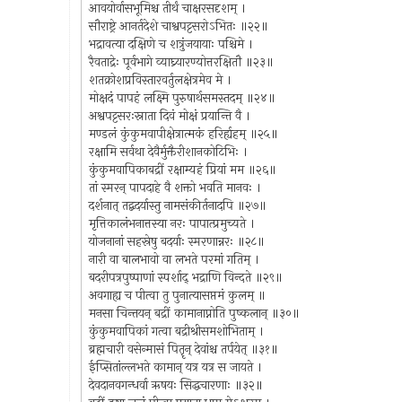
आवयोर्वासभूमिश्च तीर्थं चाक्षरसदृशम् ।
सौराष्ट्रे आनर्तदेशे चाश्वपट्टसरोऽभितः ॥२२॥
भद्रावत्या दक्षिणे च शत्रुंजयायाः पश्चिमे ।
रैवताद्रेः पूर्वभागे व्याघ्र्यारण्योत्तरक्षितौ ॥२३॥
शतक्रोशप्रविस्तारवर्तुलक्षेत्रमेव मे ।
मोक्षदं पापहं लक्ष्मि पुरुषार्थसमस्तदम् ॥२४॥
अश्वपट्टसरःस्नाता दिवं मोक्षं प्रयान्ति वै ।
मण्डलं कुंकुमवापीक्षेत्रात्मकं हरिर्ह्यहम् ॥२५॥
रक्षामि सर्वथा देवैर्मुक्तैरीशानकोटिभिः ।
कुंकुमवापिकाबद्रीं रक्षाम्यहं प्रियां मम ॥२६॥
तां स्मरन् पापदाहे वै शक्तो भवति मानवः ।
दर्शनात् तद्बदर्यास्तु नामसंकीर्तनादपि ॥२७॥
मृत्तिकालंभनात्तस्या नरः पापात्प्रमुच्यते ।
योजनानां सहस्रेषु बदर्याः स्मरणान्नरः ॥२८॥
नारी वा बालभावो वा लभते परमां गतिम् ।
बदरीपत्रपुष्पाणां स्पर्शाद् भद्राणि विन्दते ॥२९॥
अवगाह्य च पीत्वा तु पुनात्यासप्तमं कुलम् ॥
मनसा चिन्तयन् बद्रीं कामानाप्नोति पुष्कलान् ॥३०॥
कुंकुमवापिकां गत्वा बद्रीश्रीसमशोभिताम् ।
ब्रह्मचारी वसेन्मासं पितॄन् देवांश्च तर्पयेत् ॥३१॥
ईप्सितांल्लभते कामान् यत्र यत्र स जायते ।
देवदानवगन्धर्वा ऋषयः सिद्धचारणाः ॥३२॥