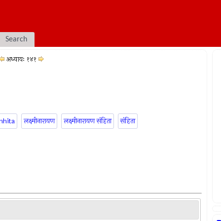
Search
अध्यायः १४१
mhita
लक्ष्मीनारायण
लक्ष्मीनारायण संहिता
संहिता