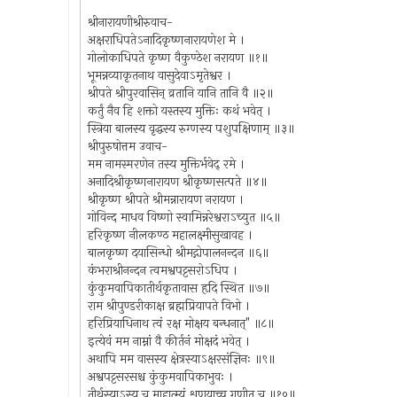
श्रीनारायणीश्रीरुवाच-
अक्षराधिपतेऽनादिकृष्णनारायणेश मे ।
गोलोकाधिपते कृष्ण वैकुण्ठेश नरायण ॥१॥
भूमन्नव्याकृतनाथ वासुदेवाऽमृतेश्वर ।
श्रीपते श्रीपुरवासिन् व्रतानि यानि तानि वै ॥२॥
कर्तुं नैव हि शक्तो यस्तस्य मुक्तिः कथं भवेत् ।
स्त्रिया बालस्य वृद्धस्य रुग्णस्य पशुपक्षिणाम् ॥३॥
श्रीपुरुषोत्तम उवाच-
मम नामस्मरणेन तस्य मुक्तिर्भवेद् रमे ।
अनादिश्रीकृष्णनारायण श्रीकृष्णसत्पते ॥४॥
श्रीकृष्ण श्रीपते श्रीमन्नारायण नरायण ।
गोविन्द माधव विष्णो स्वामिन्नरेश्वराऽच्युत ॥५॥
हरिकृष्ण नीलकण्ठ महालक्ष्मीसुखावह ।
बालकृष्ण दयासिन्धो श्रीमद्गोपालनन्दन ॥६॥
कंभराश्रीनन्दन त्वमश्वपट्टसरोऽधिप ।
कुंकुमवापिकातीर्थकृतावास हृदि स्थित ॥७॥
राम श्रीपुण्डरीकाक्ष ब्रह्मप्रियापते विभो ।
हरिप्रियाधिनाथ त्वं रक्ष मोक्षय बन्धनात्" ॥८॥
इत्येवं मम नाम्नां वै कीर्तनं मोक्षदं भवेत् ।
अथापि मम वासस्य क्षेत्रस्याऽक्षरसंज्ञिनः ॥९॥
अश्वपट्टसरसश्च कुंकुमवापिकाभुवः ।
तीर्थस्याऽस्य च माहात्म्यं शृणुयाच्च गृणीत च ॥१०॥