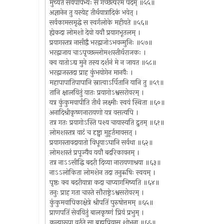
मुच्यते सर्वपापेभ्यः स गच्छेत्परमं पदम् ॥५५॥
अज्ञानेन तु यस्येह तीर्थयात्रादिकं भवेत् ।
सर्वकामसमृद्धे स स्वर्गलोके महीयते ॥५६॥
ह्येकदा लोमशो देवो ययौ प्रयागभूतलम् ।
प्रयागस्तत्र नासीद्वै भरद्वाजोऽभवन्मुनिः ॥५७॥
भरद्वाजाय चाऽपृच्छल्लोमशस्तीर्थराजकः ।
क्व यातोऽद्य मुने तस्य दर्शनं मे न जायत ॥५८॥
भरद्वाजस्तदा प्राह कुंभयोगेन मानवैः ।
महापापातिपापानि स्नात्वाऽर्पितानि यानि तु ॥५९॥
तानि क्षालयितुं यातः प्रयागोऽश्वसरोवरम् ।
यत्र कुंकुमवापीति तीर्थं लक्ष्मीः स्वयं स्थिता ॥६०॥
अनादिश्रीकृष्णनारायणो यत्र वसत्यपि ।
तत्र गतः प्रयागोऽस्ति पश्य चायास्यति द्रुतम् ॥६१॥
लोमशस्तत्र वाटं च दृष्ट्वा मुहूर्तमावसत् ।
प्रयागस्तावदायातो विधूयाऽघानि सर्वथा ॥६२॥
लोमशस्तं प्रपूज्यैव ययौ बदरिकावनम् ।
तत्र नाऽऽसीद्धि बदरी दिव्या नारायणाश्रया ॥६३॥
नाऽऽलोकिता लोमशेन तदा तनुऋषिः स्वयम् ।
पृष्ठः क्व बदरीयात्रा कदा चाप्यागमिष्यति ॥६४॥
तनुः प्राह गता चास्ते सौराष्ट्रेऽश्वसरोवरम् ।
कुंकुमवापिकाक्षेत्रे श्रीपतिं पुरुषोत्तमम् ॥६५॥
प्राणपतिं सेवयितुं बालकृष्णं प्रियं प्रभुम् ।
कन्यारूपा वर्तते सा ब्रह्मप्रियासु शोभना ॥६६॥