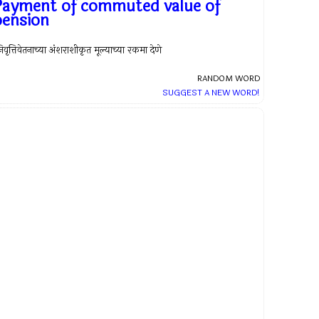
Payment of commuted value of
pension
िवृत्तिवेतनाच्या अंशराशीकृत मूल्याच्या रकमा देणे
RANDOM WORD
SUGGEST A NEW WORD!