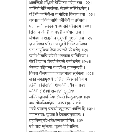
आनन्दिनी रक्षिणी चेप्सितदा गर्वहा तथा ॥२२॥
मालिनी चेति सर्वास्ताः सेवन्ते ललितेश्वरीम् ।
वशिनी कामिनीशा च मोदिनी विमला तथा ॥२३॥
वाग्धारा जयिनी चापि कौलिनी च तथैश्वरी ।
एताः सर्वाः सरस्वत्य उपासते परेश्वरीम् ॥२४॥
सिद्धा च खेचरी कामेश्वरी बाणेश्वरी तथा ।
वज्रिका च शतघ्नी च भूशुण्डी मुशली तथा ॥२५॥
कृपाणिका पट्टिशा च मुद्गरी भिन्दिपालिका ।
एता आयुधिका देव्य उपासते परेश्वरीम् ॥२६॥
कामेशी चापि वज्रेशी भगमाला च मित्रिका ।
षोडशिका च गोचर्या सेवन्ते परमेश्वरीम् ॥२७॥
भेरुण्डा वह्निवासा च वज्रीशा कुलसुन्दरी ।
विजया नीलपताका ज्वालामाला सुमंगला ॥२८॥
सेवते जगतामृद्ध्यै ललितां चित्स्वरूपिणीम् ।
हृद्देवी च शिरोदेवी शिखादेवी तथैव च ॥२९॥
वर्मदेवी वृष्टिदेवी शस्त्रदेवी सुमूर्तयः ।
ललिताज्ञाप्रवर्तिन्यः सेवन्ते बिन्दुनादजाः ॥३०॥
अथ श्रीललितादेव्याः पञ्चब्रह्ममये शये ।
मञ्चे पादास्तु चत्वारो व्यूहरूपा भवन्ति हि ॥३१॥
महालक्ष्म्याः कृपया ते देवतात्वमुपागताः ।
ब्रह्मविष्णुमहेशानेश्वररूपत्वयोगिनः ॥३२॥
एते पादा मूर्तरूपाः पूरुषा हेतिधारिणः ।