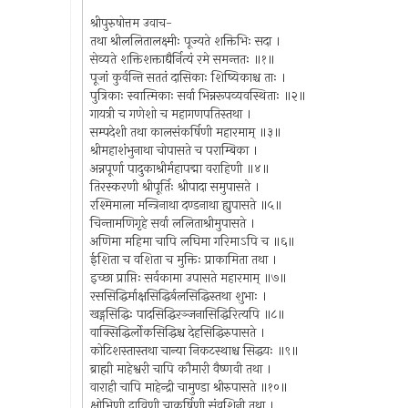
श्रीपुरुषोत्तम उवाच-
तथा श्रीललितालक्ष्मीः पूज्यते शक्तिभिः सदा ।
सेव्यते शक्तिशक्ताद्यैर्नित्यं रमे समन्ततः ॥१॥
पूजां कुर्वन्ति सततं दासिकाः शिष्यिकाश्च ताः ।
पुत्रिकाः स्वात्मिकाः सर्वा भिन्नरूपव्यवस्थिताः ॥२॥
गायत्री च गणेशो च महागणपतिस्तथा ।
सम्पदेशी तथा कालसंकर्षिणी महारमाम् ॥३॥
श्रीमहाशंभुनाथा चोपासते च पराम्बिका ।
अन्नपूर्णा पादुकाश्रीर्महापद्मा वराहिणी ॥४॥
तिरस्करणी श्रीपूर्तिः श्रीपादा समुपासते ।
रश्मिमाला मन्त्रिनाथा दण्डनाथा ह्युपासते ॥५॥
चिन्तामणिगृहे सर्वा ललिताश्रीमुपासते ।
अणिमा महिमा चापि लघिमा गरिमाऽपि च ॥६॥
ईशिता च वशिता च मुक्तिः प्राकामिता तथा ।
इच्छा प्राप्तिः सर्वकामा उपासते महारमाम् ॥७॥
रससिद्धिर्माक्षसिद्धिर्बलसिद्धिस्तथा शुभाः ।
खड्गसिद्धिः पादसिद्धिरञ्जनासिद्धिरित्यपि ॥८॥
वाक्सिद्धिर्लोकसिद्धिश्च देहसिद्धिरुपासते ।
कोटिशस्तास्तथा चान्या निकटस्थाश्च सिद्धयः ॥९॥
ब्राह्मी माहेश्वरी चापि कौमारी वैष्णवी तथा ।
वाराही चापि माहेन्द्री चामुण्डा श्रीरुपासते ॥१०॥
क्षोभिणी द्राविणी चाकर्षिणी संवशिनी तथा ।