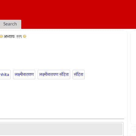
Search
अध्यायः ११९
mhita
लक्ष्मीनारायण
लक्ष्मीनारायण संहिता
संहिता