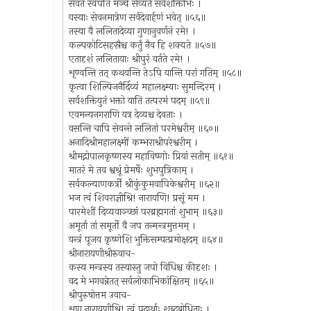
सेवते स्वपतिं मञ्चे सेव्यते सर्वशक्तिभिः ।
यस्याः सेवनमात्रेण सर्वदेवार्हणं भवेत् ॥५६॥
तस्या वै ललितादेव्या गुणानुवर्णनं रमे! ।
कल्पकोटिसहस्रैश्च कर्तुं नैव हि शक्यते ॥५७॥
एतादृशं ललितायाः श्रीपुरं वर्तते रमे! ।
शृण्वन्ति तत् कथयन्ति तेऽपि यान्ति परां गतिम् ॥५८॥
कृत्वा शिल्पिजनैर्दिव्यं महालक्ष्म्याः सुमन्दिरम् ।
सर्वशक्तियुतं भक्तो याति तत्परमं पदम् ॥५९॥
एवमन्यनगराणि यत्र देव्यश्च देवताः ।
वसन्ति चापि सेवन्ते ललितां परमेश्वरीम् ॥६०॥
अनादिश्रीमहालक्ष्मीं कम्भराश्रीपरेश्वरीम् ।
श्रीमद्गोपालकृष्णस्य महाविष्णोः प्रियां सतीम् ॥६१॥
मातरं मे तव श्वश्रूं प्रेमर्षेः शुभपुत्रिकाम् ।
सर्वकल्याणकर्त्री श्रीकुंकुमवापिकेश्वरीम् ॥६२॥
भज त्वं शिवराज्ञीश्रि! नारायणि! प्रसूं मम ।
पारमेशीं दिव्यवाञ्च्छां परब्रह्मगतां शुभाम् ॥६३॥
अमूर्ता तां समूर्तो वै जप तन्मन्त्रमुत्तमम् ।
यन्त्रं पूजय कृष्णेशि भुक्तिसम्पत्प्रमोक्षदम् ॥६४॥
श्रीनारायणीश्रीरुवाच-
कस्य मन्त्रस्य तस्यास्तु जपो विधिश्च कीदृशः ।
वद मे भगवन्नेतत् सर्वलोकाभिकांक्षितम् ॥६५॥
श्रीपुरुषोत्तम उवाच-
शृणु नारायणीश्रि! त्वं पदार्थाः शब्दबोधिताः ।