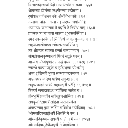
नित्यशब्दात्मको वेदो मन्त्रास्तत्रोत्तमा मताः ॥६६॥
श्रेष्ठास्तत्र हरेर्मन्त्रा लक्ष्मीमन्त्रा सदोत्तमा ।
दुर्गायाश्च गणेशस्य रवेः शंभोर्विभावसोः ॥६७॥
मन्त्राणां चोत्तमा मन्त्रा महालक्ष्म्या भवन्ति हि ।
श्यामायाः कम्भराया वै वदामि ते निबोध माम् ॥६८॥
प्रातरुत्थाय मां नत्वा स्नात्वा शुभासनस्थिता ।
स्मर स्वमस्तके लक्ष्मि दिव्यं कमलमुज्ज्वलम् ॥६९॥
सहस्रपत्रशोभाड्य सकेशरसकर्णिकम् ।
तत्र श्रीसद्गरु ध्यात्वा प्रसन्नं करुणामयम् ॥७०॥
श्रीमद्गोपालकृष्णाख्यं पितरं सद्गुरुं परम् ।
आचम्य चोर्ध्वपुण्डंर सचन्द्रं कृत्वा ततः परम् ॥७१॥
स्कन्धे कृत्वा पट्टके च हृदि धृत्वा परेश्वरीम् ।
अन्तःशुद्धिमती भूत्वा सन्ध्यावन्दनमाचर ॥७२॥
अश्वत्थपत्राकारेण पात्रेण सकुशाक्षतम् ।
सपुष्पचन्दनं चार्घ्यं महालक्ष्म्यै प्रदेहि तत् ॥७३॥
त्रिरर्घ्यं सम्प्रदायाऽथ तर्पयित्वा जलेन च ।
होमभूमिं प्रगत्वैव सर्वशृङ्गारशोभिता ॥७४॥
सर्वपूजादिसामग्रीसहिता चासनस्थिता ।
अंगन्यासान् कुरु लक्ष्मि तान्निबोध मयोदितान् ॥७५॥
'ओमनादिपरब्रह्मेश्वर्यै शिरसि मे नमः ।
ओमनादिकृष्णनारायण्यै भाले च मे नमः ॥७६॥
ओमनादिवासुदेवीलक्ष्म्यै मे नेत्रयोर्नमः ।