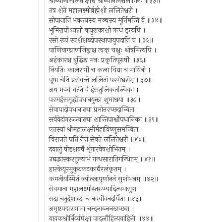
श्रीध्यानमिलिताक्षाश्च श्रीध्याननिश्चलांगिनः ॥३३॥
तत्र शेते महालक्ष्मीर्ब्रह्मेशी ललितेश्वरी ।
सोपानानि भवन्त्यस्य मञ्चस्य मूर्तिमन्ति वै ॥३४॥
भूमिरापोऽनलो वायुराकाशो गन्ध इत्यपि ।
रसो रूपं स्पर्शशब्दोपस्थापायुपदानि च ॥३५॥
पाणिवाग्घ्राणजिह्वाश्च त्वक् चक्षुः श्रोत्रमित्यपि ।
अहंकारश्च बुद्धिश्च मनः प्रकृतिपूरुषौ ॥३६॥
नियतिः कालरागौ च कला विद्या च मायिनी ।
पूषा चेति प्रसेवन्ते ललितां परमेश्वरीम् ॥३७॥
अथ मञ्चे वर्तते वै हंसतुलिकतल्पिका ।
परमहंसमूर्द्धोपधानयुक्ता शुभाश्रया ॥३८॥
सेवापादोपधानाढ्या प्रमोत्तरच्छदान्विता ।
सर्ववेदांगरज्ज्वाढ्या शान्तिपार्श्वोपधानिका ॥३९॥
एतस्यां श्रीमहालक्ष्मीर्महाविष्णुसमन्विता ।
विराजते पतिं नैजं सेवते ललितेश्वरी ॥४०॥
दयालुं षोडशवर्षं शृंगारवेषशोभितम् ।
उद्यद्भास्करतुल्याभं गन्धसारातिगन्धितम् ॥४१॥
हारकेयूरमुकुटकटकाद्यैरलंकृतम् ।
कमनीयस्मितं ज्योत्स्नापूर्णाननं सुशोभनम् ॥४२॥
सेवमाना महालक्ष्मीस्तरुण्यादित्यभासुरा ।
सदा चतुर्दशाब्दा च नवयौवनदर्पिता ॥४३॥
अमृष्टपद्मरागाभा चन्दनाब्जनखच्छरा ।
यावकश्रीर्निर्व्यपेक्षा पादलौहित्यवाहिनी ॥४४॥