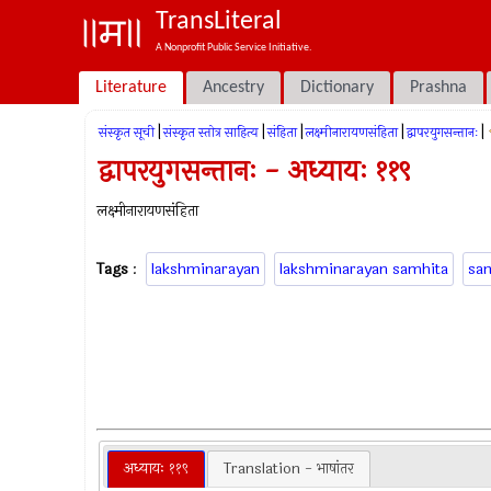
TransLiteral
A Nonprofit Public Service Initiative.
Literature
Ancestry
Dictionary
Prashna
|
|
|
|
|
संस्कृत सूची
संस्कृत स्तोत्र साहित्य
संहिता
लक्ष्मीनारायणसंहिता
द्वापरयुगसन्तानः
द्वापरयुगसन्तानः - अध्यायः ११९
लक्ष्मीनारायणसंहिता
Tags
:
lakshminarayan
lakshminarayan samhita
sa
अध्यायः ११९
Translation - भाषांतर