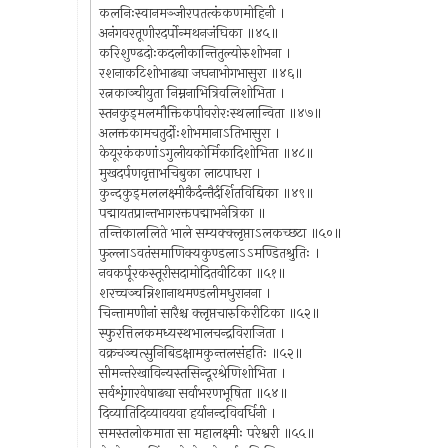
कलनिःस्वानमञ्जीरपतत्कंकणमोहिनी ।
अनंगवरतूणीरदर्पोन्मथनजंघिका ॥४५॥
करिशुण्ढदोःकदलीकान्तितुल्योरुशोभना ।
रशनाकटिशोभाढ्या जघनाभोगभासुरा ॥४६॥
रत्नकाञ्चीयुता निम्ननाभित्रिवलिशोभिता ।
स्तनकुड्मलमौक्तिकपीवरोरःस्थलान्विता ॥४७॥
अलक्तकामचतुर्दोःशोभमानाऽतिभासुरा ।
केयूरकंकणांऽगुलीयकोर्मिकादिशोभिता ॥४८॥
मुखदर्पणवृत्ताभचिबुका लाटपाधरा ।
कुन्दकुड्मललक्ष्मीकैर्दन्तैर्दर्शितविद्यिका ॥४९॥
पद्मायतप्रान्तभागरक्तपद्माभनेत्रिका ॥
तन्तिकाललिते भाले सम्यक्क्लृप्ताऽलकच्छटा ॥५०॥
फुल्लाऽवतंसमाणिक्यकुण्डलाऽऽमण्डितश्रुतिः ।
नवकर्पूरकस्तूरीसदामोदितवीटिका ॥५१॥
शरच्चञ्चन्निशानाथमण्डलीमधुरानना ।
चिन्तामणीनां सारैश्च क्लृप्तचारुकिरीटिका ॥५२॥
स्फुरत्तिलकमध्यस्थभालचन्द्रविराजिता ।
वक्रचञ्चत्सुनिबिडक्षामकुन्तलसंहतिः ॥५२॥
सीमन्तरेखाविन्यस्तसिन्दूरश्रेणिशोभिता ।
सर्वशृंगारवेषाढ्या सर्वाभरणभूषिता ॥५४॥
दिव्यातिदिव्यावयवा हर्यानन्दविवर्धिनी ।
समस्तलोकमाता सा महालक्ष्मीः परेश्वरी ॥५५॥