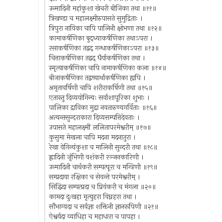
उन्मादिनी महांकुशा खेचरी बीजिका तथा ॥११॥
त्रिखण्डा च महालक्ष्मीरुपासते सुमुद्रिताः ।
त्रिपुरा नायिका चापि पालिनी क्षोभणा तथा ॥१२॥
कामाकर्षणिका बुद्ध्याकर्षणिका तथाऽपरा ।
रसाकर्षणिका तद्वद् गन्धाकर्षणिकाऽपरा ॥१३॥
चित्ताकर्षणिका तद्वद् धैर्याकर्षणिका तथा ।
स्मृत्याकर्षणिका चापि नामाकर्षणिका कला ॥१४॥
बीजाकर्षणिका तद्वच्चार्थाकर्षणिका ह्यपि ।
अमृतावर्षिणी चापि शरीराकर्षिणी तथा ॥१५॥
एतास्तु दिव्ययोगिन्यः सर्वाशापूरिका शुभाः ।
पालिका द्राविका मुद्रा नवतारुण्यगर्विताः ॥१६॥
अत्यन्तसुन्दराकारा दिव्यसम्पत्तिदेवताः ।
उपासते महालक्ष्मीं ललितापरमेश्वरीम् ॥१७॥
कुसुमा मेखला चापि मदना मदनातुरा ।
रेखा वेगिन्यंकुशा च मालिनी सुन्दरी तथा ॥१८॥
ह्लादिनी जृंभिणी वशंकरी रञ्जनकारिणी ।
उन्मादिनी चार्थकरी सम्पत्पूरा च मन्त्रिणी ॥१९॥
सम्प्रदाया रक्षिका च सेवन्ते परमेश्वरीम् ।
सिद्धिदा सम्पत्प्रदा च प्रियंकरी च मंगला ॥२०॥
कामदा दुःखहा मृत्युहरा विघ्नहरा तथा ।
सौभाग्यदा च सर्वज्ञा शक्तिनी ज्ञानरूपिणी ॥२१॥
ऐश्वर्यदा व्याधिहा च महाधारा च पापहा ।