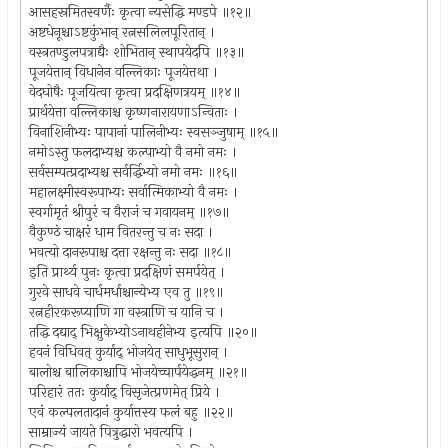
आसहस्रमितस्वर्णैः कृत्वा न्यसेद्धि मण्डपे ॥१२॥
अष्टधेनूश्चाऽष्टकुंभान् रत्नसलिलपूरितान् ।
वस्त्रतण्डुलपत्राद्यैः शोभितान् स्थापयेदपि ॥१३॥
पूजयेत्तान् विधानेन वल्लिकाः पूजयेत्तथा ।
वेदघोषैः पूजयित्वा कृत्वा प्रदक्षिणत्रयम् ॥१४॥
प्रार्थयेत्ता वल्लिकाश्च कृष्णनारायणाऽन्विताः ।
विनाशिनीभ्यः पापानां पालिनीभ्यः स्वसञ्जुषाम् ॥१५॥
नमोऽस्तु फलदाभ्यश्च कल्पाभ्यो वै नमो नमः ।
सर्वसम्पत्प्रदाभ्यश्च सर्वर्द्धिभ्यो नमो नमः ॥१६॥
महालक्ष्मीस्वरूपाभ्यः सर्वात्मिकाभ्यो वै नमः ।
स्वर्गामृतं श्रीपुरं च वैराजं च गवायनम् ॥१७॥
वैकुण्ठं चाक्षरं धाम वितरन्तु च नः सदा ।
भवत्यो दानरूपाश्च दत्ता रक्षन्तु नः सदा ॥१८॥
इति प्रार्थ्य पुनः कृत्वा प्रदक्षिणं समर्पयेत् ।
गुरवे साधवे चार्धमर्धाश्चान्येभ्य एव तु ॥१९॥
रत्नहीरकरूप्याणि गा वस्त्राणि च यानि च ।
तद्धि दद्याद् भिक्षुकेभ्योऽनाथहीनेभ्य इत्यपि ॥२०॥
हवनं विधिवत् कुर्याद् भोजयेत् साधुभूसुरान् ।
बालोश्च बालिकाश्चापि भोजयेच्चार्पयेद्धनम् ॥२१॥
परिहारं ततः कुर्याद् विसृजेत्प्रणमेत् प्रिये ।
एवं कल्पलतादानं कुर्यात्तस्य फलं बहु ॥२२॥
साम्राज्यं जायते पित्रुद्धारो भवत्यपि ।