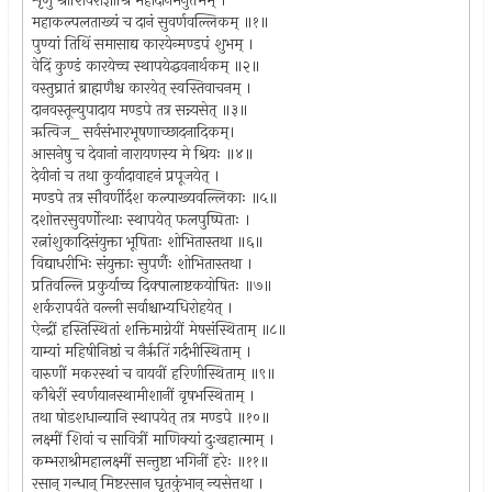
शृणु श्रीशिवराज्ञीश्रि महादानमनुत्तमम् ।
महाकल्पलताख्यं च दानं सुवर्णवल्लिकम् ॥१॥
पुण्यां तिथिं समासाद्य कारयेन्मण्डपं शुभम् ।
वेदिं कुण्डं कारयेच्च स्थापयेद्धवनार्थकम् ॥२॥
वस्तुघ्रातं ब्राह्मणैश्च कारयेत् स्वस्तिवाचनम् ।
दानवस्तून्युपादाय मण्डपे तत्र सन्न्यसेत् ॥३॥
ऋत्विज_ सर्वसंभारभूषणाच्छादनादिकम्।
आसनेषु च देवानां नारायणस्य मे श्रियः ॥४॥
देवीनां च तथा कुर्यादावाहनं प्रपूजयेत् ।
मण्डपे तत्र सौवर्णीर्दश कल्पाख्यवल्लिकाः ॥५॥
दशोत्तरसुवर्णोत्थाः स्थापयेत् फलपुष्पिताः ।
रत्नांशुकादिसंयुक्ता भूषिताः शोभितास्तथा ॥६॥
विद्याधरीभिः संयुक्ताः सुपर्णैः शोभितास्तथा ।
प्रतिवल्लि प्रकुर्याच्च दिक्पालाष्टकयोषितः ॥७॥
शर्करापर्वते वल्ली सर्वाश्चाभ्यधिरोहयेत् ।
ऐन्द्रीं हस्तिस्थितां शक्तिमाग्नेयीं मेषसंस्थिताम् ॥८॥
याम्यां महिषीनिष्ठां च नैर्ऋतिं गर्दभीस्थिताम् ।
वारुणीं मकरस्थां च वायवीं हरिणीस्थिताम् ॥९॥
कौबेरीं स्वर्णयानस्थामीशानीं वृषभस्थिताम् ।
तथा षोडशधान्यानि स्थापयेत् तत्र मण्डपे ॥१०॥
लक्ष्मीं शिवां च सावित्रीं माणिक्यां दुःखहात्माम् ।
कम्भराश्रीमहालक्ष्मीं सन्तुष्टा भगिनीं हरेः ॥११॥
रसान् गन्धान् मिष्टरसान घृतकुंभान् न्यसेत्तथा ।