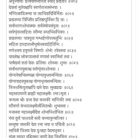
अपूज्यायाः प्रत्यवायभागिता स्यात् प्रदातरि ॥७९॥
देवानां मूर्तयश्चापि स्वर्णराजतसंभवाः ।
मणिरत्नादिजन्या वा तरुचित्रादिनिर्मिताः ॥८०॥
प्रदातव्या विधिनैव प्रतिष्ठापूर्विका हि ताः ।
सर्वाभरणशोभाढ्याः सर्ववेषोपसंयुताः ॥८१॥
सर्वशृंगारसहिताः सौम्या रूपाभिरूपिकाः ।
प्रदातव्याः पात्रयुता गन्धार्हणोपवस्तुभिः ॥८२॥
सहिता हारहारालीभूषोत्सवार्हहेतिभिः ।
गणेशस्य हनूमतो विष्णोः शंभोः रवेस्तथा ॥८३॥
वास्तोश्च लोकपालानां गणानां स्वामिनां तथा ।
पार्षदानां सतां देयाः प्रतिमाः शोभनाः शुभाः ॥८४॥
सर्वाभरणयुक्ताश्च सर्वशृंगारशोभनाः ।
योग्यवेषाभिसम्पन्ना योग्यायुधसमन्विताः ॥८५॥
योग्यवाहनयुक्ताश्च योग्यभृत्यसमन्विताः ।
निजशक्तियुताश्चापि दाने देयाः सुखप्रदाः ॥८६॥
महानारायणी ब्राह्मी महालक्ष्मीः रमाऽमृता ।
कमला श्रीः प्रभा देया कानकी माणिकी तथा ॥८७॥
सौवर्णा कंभरालक्ष्मीर्ललिताश्रीः शुभानना ।
गजानना महालक्ष्मीर्देया शोभाभिशोभिता ॥८८॥
गंगा दुर्गा पाशवती सती कन्याकुमारिका ।
सन्तुषा जानकी देया रमा जया च पद्मिनी ॥८९॥
सावित्री विजया देया दुःखहा वेदमातृका ।
संज्ञा स्वाहा वह्नियुक्ता चण्डी देया विभूषिता ॥९०॥