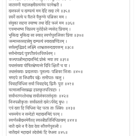
नारायणी महालक्ष्मीस्त्वमेव परमेश्वरी ।
दानफलं च दाम्पत्यं मम देहि सदा रमे ॥३५॥
स्वर्गे सत्ये च वैराजे वैकुण्ठे पत्निका मम ।
संयुक्ता सहगा स्याच्च तथा देहि फलं मम ॥३६॥
एवमाभाष्य विप्रस्य गुरोर्हस्ते न्यसेत् प्रियाम् ।
भुक्तिदा मुक्तिदा सा स्यात् स्वर्णपुत्तलिका प्रिया ॥३७॥
जन्मान्तरसहस्रेषु दाम्पत्यं स्यादखण्डितम् ।
सर्वस्मृद्धिप्रदं लक्ष्मि शाश्वतानन्ददायकम् ॥३८॥
सर्वभोगप्रदं पुत्रपौत्रवंशविवर्धनम् ।
कल्पपत्नीमहादानमिदं प्रोक्तं मया तव ॥३९॥
यथासंख्या योषितश्चेष्यन्ते दिवि क्षितौ च वा ।
तथासंख्याः प्रदातव्याः पुत्तल्यः पत्निका निजाः ॥४०॥
मण्डपे ता निधायैव वह्नेः समीपतः खलु ।
विवाहविधिना सर्वा विवाहयेद् द्विजैः पुरा ॥४१॥
वरमालाभिसन्नद्धा हस्तकृतपरिग्रहाः ।
सर्वाभरणशोभाश्च सर्वालंकारसंभृताः ॥४२॥
निजपत्नीकृताः सर्वास्ततो दानेऽर्पयेद् बुधः ।
एवं दत्ता हि विधिना चेह परत्र ताः स्त्रियः ॥४३॥
भवन्त्येव न सन्देहो महादानमिदं परम् ।
स्वर्णस्त्रीदानमेवैतत् स्वस्त्रीप्रतिनिधिप्रखम् ॥४४॥
नारी दाने न वै देया देया सौवर्णपुत्तली ।
नारीदानं महादानं तदेवोक्तं हि वेधसा ॥४५॥