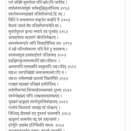
एवं लक्ष्मि सुवर्णस्य पतिं दानेऽपि चार्पयेत् ।
सर्वालंकारसंयुक्तं सर्वस्मृद्धिसुशोभितम् ॥४६॥
स्वर्णकान्तमहादानं पतिसौभाग्यदं हि तत् ।
विधिं ते कथयाम्यत्र यत्कृतेन कदापि वै ॥४७॥
वैधव्यं जायते नैव पतिसौभाग्यमेति सा ।
सुवर्णपुत्तलं कृत्वा मण्डपे तत्र पूजयेत् ॥४८॥
आवाहयेत्तत्र नारायणं श्रीपतिमीश्वरम् ।
स्थापयेन्मण्डपे चापि विवाहविधिना ततः ॥४९॥
तं स्त्री परिणयेन्मत्वा पतिं नैजं तु कानकम् ।
वरमालायुता हस्तग्राहोत्तरं पतिप्रखम् ॥५०॥
प्रदक्षिणकृतस्वात्मपतिं दानेऽर्पयेत्ततः ।
अन्यान्यपि समस्तानि वस्तून्यपि तदाऽर्पयेत् ॥५१॥
यादृशः स्वपतिश्चेष्टो जन्मजन्मान्तरेऽपि च ।
तादृशः सर्वसम्पन्नो दातव्यो विप्रयोषिते ॥५२॥
एतद्दानं महादानं पतिदानं प्रकीर्तितम् ।
सर्वसौभाग्यदं नित्यगार्हस्थ्यसम्प्रदं शुभम् ॥५३॥
स्वर्गमोक्षप्रदं चापि शाश्वतानन्दसम्प्रदम् ।
पुत्रदानं भ्रातृदानं स्वर्णपुत्तलिकोद्भवम् ॥५४॥
एवमेव विधातव्यं चावाह्य मां परेश्वरम् ।
विधिवद् दीयमानं तत् पुत्ररूपं फलत्यपि ॥५५॥
भ्रातृरूपं फलत्येव यद् दत्तं तत्प्रजायते ।
हरेर्मूर्तेः प्रदानेन हरिर्मिलति माधवः ॥५६॥