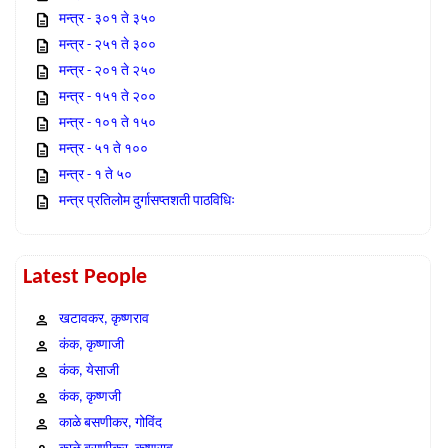
मन्त्र - ३०१ ते ३५०
मन्त्र - २५१ ते ३००
मन्त्र - २०१ ते २५०
मन्त्र - १५१ ते २००
मन्त्र - १०१ ते १५०
मन्त्र - ५१ ते १००
मन्त्र - १ ते ५०
मन्त्र प्रतिलोम दुर्गासप्तशती पाठविधिः
Latest People
खटावकर, कृष्णराव
कंक, कृष्णाजी
कंक, येसाजी
कंक, कृष्णजी
काळे बसणीकर, गोविंद