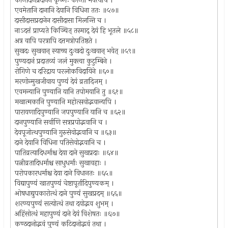
कान्तदानप्रदानेन कृष्णः कान्तो भवत्यपि ।
एवमेतानि दानानि देयानि विधिना ततः ॥५७॥
दासीदासप्रदानेन दासीदासा मिलन्ति च ।
नाऽदत्तं प्राप्यते किञ्चित् तस्माद् देयं हि भूतले ॥५८॥
अत्र वापि परत्रापि दत्तमत्रोपतिष्ठते ।
सुखदः सुखवान् स्याच्च दुःखदो दुःखवान् भवेत् ॥५९॥
पुण्यदानं प्रदातव्यं जलं मुक्त्वा कुटुम्बिने ।
रोगिणे च दरिद्राय परलोकविदायिने ॥६०॥
मरणोन्मुखजीवाय पुण्यं देयं व्रतादिजम् ।
एवमन्यानि पुण्यानि यानि तपोमयानि तु ॥६१॥
मखात्मकानि पुण्यानि महोत्सवोद्भवान्यपि ।
पारायणादिपुण्यानि जपपुण्यानि यानि च ॥६२॥
दानपुण्यानि सर्वाणि सत्रप्रपोद्भवानि च ।
देवपूजोत्थपुण्यानि गुरुसेवोद्भवानि च ॥६३॥
दाने देयानि विधिना पतिसेवोद्भवानि च ।
पातिव्रत्यादिधर्माश्च देया दाने सुखप्रदाः ॥६४॥
पत्नीव्रतादिधर्माश्च साधुधर्माः सुखावहाः ।
परोपकारधर्माश्च देया दाने विधानतः ॥६५॥
विद्यापुण्यं खातपुण्यं चेष्टापूर्तादिपुण्यकम् ।
ओषधाद्युपकारोत्थं दाने पुण्यं सुखप्रदम् ॥६६॥
शरण्यपुण्यं सत्योत्थं तथा दयोद्भव शुभम् ।
अहिंसोत्थं महापुण्यं दाने देयं विशेषतः ॥६७॥
कण्ठदानोद्भवं पुण्यं कटिदानोद्भवं तथा ।