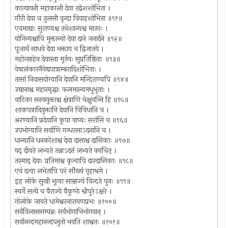
कात्यायनी महाकाली देया तद्वेशशोभिता ।
गौरी देया च तुलसी वृन्दा विवाहशोभिता ॥९१॥
एवमाद्याः सुराण्यश्च तथेशान्यश्च मातरः ।
योगिन्यश्चापि मुक्तान्यो देया दाने जनार्दने ॥९२॥
पूजार्थं साधवे देया भक्ताय च द्विजातये ।
महोत्साहेन देयास्ता मूर्तयः सुप्रतिष्ठिताः ॥९३॥
वेषालंकारनैवेद्यपात्राम्बरादिशोभिताः ।
तासां निवासयोग्यानि देयानि मन्दिराण्यपि ॥९४॥
उद्यानाश्च महास्मृद्धाः फलमाल्यमधुभृताः ।
वाटिका सस्ययुक्ताश्च क्षेत्राणि चेक्षुवन्ति हि ॥९५॥
शाकपत्रादियुक्तानि देयानि विविधानि च ।
अरण्यानि प्रदेयानि कूपा वाप्यः सरांसि च ॥९६॥
उपभोग्यानि सर्वाणि गन्धरसाऽदनानि च ।
धान्यानि धनकोशाश्च देया दासाश्च दासिकाः ॥९७॥
यद् दीयते लभ्यते तन्नाऽदत्तं लभ्यते क्वचित् ।
तस्माद् देयाः प्रतिमाश्च कृत्वापि दारदासिकाः ॥९८॥
एवं दत्वा लभेतापि परं सौख्यं गृहाश्रमे ।
इह लोके सुखी भूत्वा साम्राज्यं विन्दते पुनः ॥९९॥
स्वर्गे सत्ये च वैराज्ये वैकुण्ठे श्रीपुरेऽक्षरे ।
गोलोके जायते धामेश्वरनारायणप्रभः ॥१००॥
सर्वविलाससम्पन्नः सर्वभोगाभिभोगवान् ।
सर्वानन्दमहानन्दप्लुतो भवति शाश्वतः ॥१०१॥