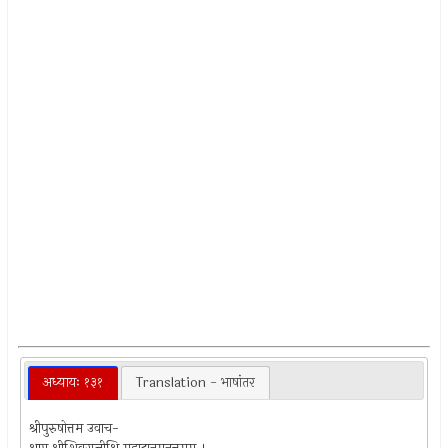
अध्यायः १३१
Translation - भाषांतर
श्रीपुरुषोत्तम उवाच-