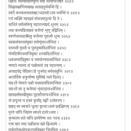
क्षितिः सस्यादिसम्पूर्णा सदा तस्योपतिष्ठते ॥२३॥
सिद्धयश्चाणिमाद्याश्च लतादातुर्भवन्ति हि ।
स्वर्गे कल्पलतास्ताश्चाऽप्सरसोऽस्य भवन्ति च ॥२४॥
एवं लक्ष्मि महादानं संकल्पपूरकं हि ते ।
कथितं सर्वलोकेषु महाराज्यप्रदं शुभम् ॥२५॥
तथा कल्पप्रियादानं कर्तव्यं शृणु तद्विधिम् ।
स्वर्णभारसहस्रैस्तु कर्तव्या पुत्तली शुभा ॥२६॥
वस्त्रालंकारसंयुक्ता सर्वशृंगारशोभिता ।
रूपवती युवती च पुत्रपुत्र्यादिशोभिता ॥२७॥
गोमहिषीगजवाजियुक्ता शय्यादिशोभिता ।
धनधान्यादियुक्ता च रसभोज्यफलान्विता ॥२८॥
मण्डपे न्यस्य तां पत्नीरूपां तत्र महारमाम् ।
आवाहयेद् वेदिकाऽग्रे पूजयेत् सर्ववस्तुभिः ॥२९॥
आरार्त्रिकं प्रकुर्याच्च सुनैवेद्यं जलं दिशेत् ।
यादृशी चेष्यते पत्नी यथासामग्रिकान्विता ॥३०॥
तादृशी सा तु कर्तव्या शृंगारद्रव्यशोभिता ।
दासदासीसखीयुक्ता गृहसौभाग्यशोभिता ॥३१॥
तां प्रपूज्य च हवनं कुर्याद् वह्नौ शतोत्तरम् ।
दद्यात् सा स्वकरे धृत्वा कृत्वाऽनलं प्रदक्षिणम् ॥३२॥
गुरवे चापि विप्राय साधवे हरयेऽथवा ।
कुमाराय सते वापि प्रार्थयेच्च ततः परम् ॥३३॥
एषा दत्ता मया पत्नीरूपा दाने द्विजातये ।
सर्वगार्हस्थ्योपकरणादियुक्ता विभूषिता ॥३४॥