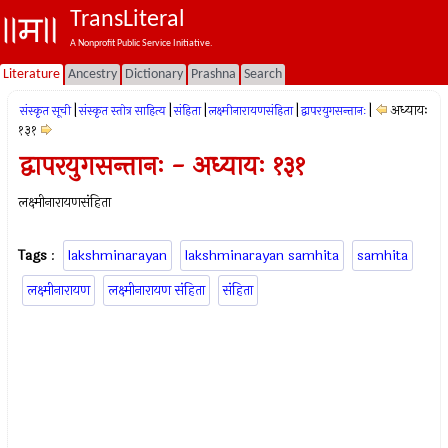
TransLiteral
A Nonprofit Public Service Initiative.
Literature
Ancestry
Dictionary
Prashna
Search
|
|
|
|
|
अध्यायः
संस्कृत सूची
संस्कृत स्तोत्र साहित्य
संहिता
लक्ष्मीनारायणसंहिता
द्वापरयुगसन्तानः
१३१
द्वापरयुगसन्तानः - अध्यायः १३१
लक्ष्मीनारायणसंहिता
Tags
:
lakshminarayan
lakshminarayan samhita
samhita
लक्ष्मीनारायण
लक्ष्मीनारायण संहिता
संहिता