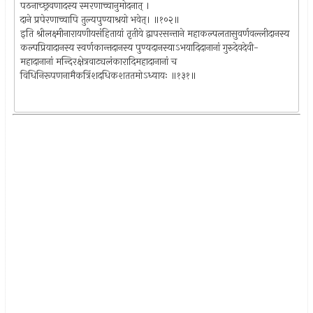
पठनाच्छ्रवणादस्य स्मरणाच्चानुमोदनात् ।
दाने प्रपेरणाच्चापि तुल्यपुण्याश्रयो भवेत्। ॥१०२॥
इति श्रीलक्ष्मीनारायणीयसंहितायां तृतीये द्वापरसन्ताने महाकल्पलतासुवर्णवल्लीदानस्य
कल्पप्रियादानस्य स्वर्णकान्तदानस्य पुण्यदानस्याऽभयादिदानानां गुरुदेवदेवी-
महादानानां मन्दिरक्षेत्रवाट्यलंकारादिमहादानानां च
विधिनिरूपणनामैकत्रिंशदधिकशततमोऽध्यायः ॥१३१॥