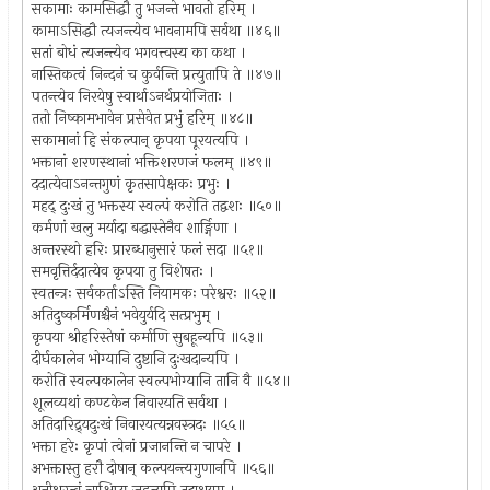
सकामाः कामसिद्धौ तु भजन्ते भावतो हरिम् ।
कामाऽसिद्धौ त्यजन्त्येव भावनामपि सर्वथा ॥४६॥
सतां बोधं त्यजन्त्येव भगवत्त्वस्य का कथा ।
नास्तिकत्वं निन्दनं च कुर्वन्ति प्रत्युतापि ते ॥४७॥
पतन्त्येव निरयेषु स्वार्थाऽनर्थप्रयोजिताः ।
ततो निष्कामभावेन प्रसेवेत प्रभुं हरिम् ॥४८॥
सकामानां हि संकल्पान् कृपया पूरयत्यपि ।
भक्तानां शरणस्थानां भक्तिशरणजं फलम् ॥४९॥
ददात्येवाऽनन्तगुणं कृतसापेक्षकः प्रभुः ।
महद् दुःखं तु भक्तस्य स्वल्पं करोति तद्वशः ॥५०॥
कर्मणां खलु मर्यादा बद्धास्तेनैव शार्ङ्गिणा ।
अन्तरस्थो हरिः प्रारब्धानुसारं फलं सदा ॥५१॥
समवृत्तिर्ददात्येव कृपया तु विशेषतः ।
स्वतन्त्रः सर्वकर्ताऽस्ति नियामकः परेश्वरः ॥५२॥
अतिदुष्कर्मिणश्चैनं भवेयुर्यदि सत्प्रभुम् ।
कृपया श्रीहरिस्तेषां कर्माणि सुबहून्यपि ॥५३॥
दीर्घकालेन भोग्यानि दुष्टानि दुःखदान्यपि ।
करोति स्वल्पकालेन स्वल्पभोग्यानि तानि वै ॥५४॥
शूलव्यथां कण्टकेन निवारयति सर्वथा ।
अतिदारिद्र्यदुःखं निवारयत्यन्नवस्त्रदः ॥५५॥
भक्ता हरेः कृपां त्वेनां प्रजानन्ति न चापरे ।
अभक्तास्तु हरौ दोषान् कल्पयन्त्यगुणानपि ॥५६॥