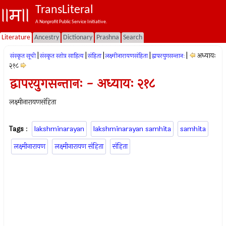
TransLiteral
A Nonprofit Public Service Initiative.
Literature
Ancestry
Dictionary
Prashna
Search
|
|
|
|
|
अध्यायः
संस्कृत सूची
संस्कृत स्तोत्र साहित्य
संहिता
लक्ष्मीनारायणसंहिता
द्वापरयुगसन्तानः
२१८
द्वापरयुगसन्तानः - अध्यायः २१८
लक्ष्मीनारायणसंहिता
Tags
:
lakshminarayan
lakshminarayan samhita
samhita
लक्ष्मीनारायण
लक्ष्मीनारायण संहिता
संहिता