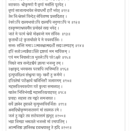
नराकारः श्रीकृष्णो वै नृणां मनांसि पूरयेत् ।
नृणां साजात्यभावेन सेवाधर्मो हरौ भवेत् ॥९१॥
तेन निःश्रेयसं विन्देत् सेविताच्च प्रसादितात् ।
रंकोऽपि दास्यभावोऽपि दास्यपि नगुणाऽपि च ॥९२॥
दृढकृष्णाश्रयस्यैव प्रमोदनं सदा भवेत् ।
जातं मे परमं श्रेयो मोक्ष्यन्ते मम संगिनः ॥९३॥
कृतार्थोऽहं कृतार्थास्ते ये मे वचनवर्तिनः ।
सन्तः सन्ति ममाऽऽत्मानश्चात्मदर्शी सदाऽस्म्यहम् ॥९४॥
हरिं सतोऽन्यन्नैवाऽस्ति द्रष्टव्यं मम मायिकम् ।
एवं मम निवासोऽत्र भूतलेऽपि परेऽक्षरे ॥९५॥
विद्यते नात्र सन्देहश्चैवं ज्ञात्वा भजन्तु तम् ।
रक्षाकृद् भगवानत्र परत्रापि त्वविष्यति ॥९६॥
इत्युपादिश्य संश्रुत्वा ययुः खनौ तु कर्मणे ।
हरिस्तेषां परीक्षार्थं खनिभित्तौ जलागमम् ॥९७॥
महासरित्स्वरूपेण गर्तं कृत्वा समानयत् ।
खातेन भित्तिभंगाद्वै महासरित्प्रवाहवत् ॥९८॥
प्रवाहः सहसा तत्र गह्वरे समजायत ।
सर्वे ज्ञानेन तृप्तास्ते मृत्युभयविवर्जिताः ॥९९॥
अनादिश्रीकृष्णनारायणं मां सस्मरू रमे ।
जलं तु गह्वरे तत्र सरोवरसमं ह्यभूत् ॥१००॥
भग्ना निमग्ना भक्तास्ते भजन्तो मां रमापतिम् ।
आत्मनिष्ठा ज्ञानिनश्च दृढाश्रयास्तु ते हृदि ॥१०१॥