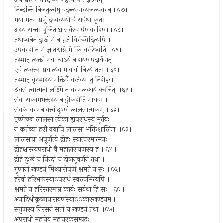
अनीश्वरत्वं चाक्षिप्य जहत्यपि तदाश्रयम् ।
निन्दन्ति निजतुल्येषु वदन्त्यवाच्यजल्पकान् ॥५७॥
मया मत्वा प्रभुं द्रव्यव्ययो वै सर्वथा कृतः ।
अस्य सन्तः पूजिताश्च सर्वस्वार्पणकारिणा ॥५८॥
तथाप्यनेन दुःखं मे न हृतं किञ्चिदित्यपि ।
उपकारो न मे ज्ञातश्चाग्रे मे किं करिष्यति ॥५९॥
तस्मात् त्यक्तो मया चाऽयं नारायणपदार्थवान् ।
एवं त्यक्त्वा प्रयात्येव मायायां निरये ततः ॥६०॥
तस्मात् कृष्णस्य भक्तिर्वै कर्तव्या तु निरीहया ।
श्रेयसे त्वात्मनो लक्ष्मि न कामलब्धये क्वचित् ॥६१॥
सेवा सकामभक्तस्य नाङ्गीकरोति माधवः ।
सेवके कामनावत्त्वं दूषणं लालसात्मकम् ॥६२॥
तृष्णेच्छा लालसा त्वेका ह्यपराधस्य मूर्तयः ।
न कर्तव्या हरौ क्वापि लालसा भक्तिशालिना ॥६३॥
लालसाया अपूर्णत्वे द्रोहः स्यात्परमात्मनः ।
द्रोहश्चास्त्यपराधो वै महान्नारायणस्य ह ॥६४॥
द्रोहं दुःखं च निन्दां च दोषानुवर्णनं तथा ।
गुणानां खण्डनं मिथ्यारोपणं क्षमते न सः ॥६५॥
हरेर्वा हरिभक्तस्याऽपराधं स्वल्पमित्यपि ।
क्षमते न हरिस्तस्मान्न कार्यः सर्वथा हि सः ॥६६॥
अनादिश्रीकृष्णनारायणस्याऽऽकारखण्डनम् ।
सगुणस्य निरसनं सतां च खण्डनं तथा ॥६७॥
अपराधो महानेव महानरकसम्प्रदः ।