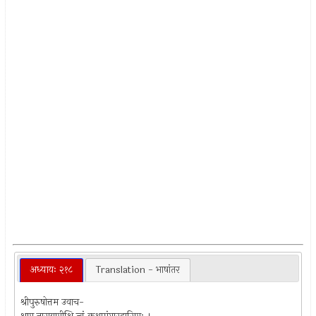
अध्यायः २१८
Translation - भाषांतर
श्रीपुरुषोत्तम उवाच-