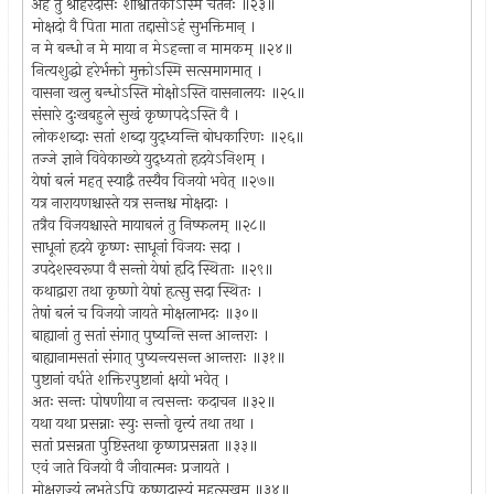
अहं तु श्रीहरेर्दासः शाश्वतिकोऽस्मि चेतनः ॥२३॥
मोक्षदो वै पिता माता तद्दासोऽहं सुभक्तिमान् ।
न मे बन्धो न मे माया न मेऽहन्ता न मामकम् ॥२४॥
नित्यशुद्धो हरेर्भक्तो मुक्तोऽस्मि सत्समागमात् ।
वासना खलु बन्धोऽस्ति मोक्षोऽस्ति वासनालयः ॥२५॥
संसारे दुःखबहुले सुखं कृष्णपदेऽस्ति वै ।
लोकशब्दाः सतां शब्दा युद्ध्यन्ति बोधकारिणः ॥२६॥
तज्जे ज्ञाने विवेकाख्ये युद्ध्यतो हृदयेऽनिशम् ।
येषां बलं महत् स्याद्वै तस्यैव विजयो भवेत् ॥२७॥
यत्र नारायणश्चास्ते यत्र सन्तश्च मोक्षदाः ।
तत्रैव विजयश्चास्ते मायाबलं तु निष्फलम् ॥२८॥
साधूनां हृदये कृष्णः साधूनां विजयः सदा ।
उपदेशस्वरूपा वै सन्तो येषां हृदि स्थिताः ॥२९॥
कथाद्वारा तथा कृष्णो येषां हृत्सु सदा स्थितः ।
तेषां बलं च विजयो जायते मोक्षलाभदः ॥३०॥
बाह्यानां तु सतां संगात् पुष्यन्ति सन्त आन्तराः ।
बाह्यानामसतां संगात् पुष्यन्त्यसन्त आन्तराः ॥३१॥
पुष्टानां वर्धते शक्तिरपुष्टानां क्षयो भवेत् ।
अतः सन्तः पोषणीया न त्वसन्तः कदाचन ॥३२॥
यथा यथा प्रसन्नाः स्युः सन्तो वृत्त्यं तथा तथा ।
सतां प्रसन्नता पुष्टिस्तथा कृष्णप्रसन्नता ॥३३॥
एवं जाते विजयो वै जीवात्मनः प्रजायते ।
मोक्षराज्यं लभतेऽपि कृष्णदास्यं महत्सुखम् ॥३४॥