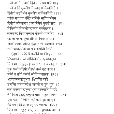
एको नयति मायायां द्वितीयः परमात्मनि ॥१२॥
एको वदति भुञ्जीय विषयान् मायिकानिति ।
द्वितीयो वदति नैव भुञ्जीय मायिकानिति ॥१३॥
तत्रैकं मन एवाऽस्ति मायिकं मायिकार्थगम् ।
द्वितीयो जीवनामाऽऽत्मा निषेधं कुरुते सदा ॥१४॥
विविच्यैवं विजानीयादात्मना परमेश्वरम् ।
सन्त्यजेद् विषयानन्यान् मोक्षरोधकरानिह ॥१५॥
वासना मनसा युक्ता प्रेरिका विषयेष्वपि ।
लोकविषयशब्दोत्था भुंक्ष्वेति सा वदत्यपि ॥१६॥
सतां कथाप्रसंगोत्था भावनात्मनिवासिनी ।
मा भुंक्ष्वेति निषेधं वै करोति मायिकेषु सा ॥१७॥
निष्कासनीया लोकोक्तिर्धार्या साधुकथासुधा ।
पिता माता सुहृद्बन्धुः स्वसा भ्राता च मातुलः ॥१८॥
पुत्रः पत्नी महिषी गौरश्वो वस्त्रं गृहं धनम् ।
ममेदं च तवेदं चेत्येवं लौकिकवासनाः ॥१९॥
अहन्ताममताहेतुभूताः क्षिपन्ति गह्वरे ।
भ्रमन्ति कर्मकाण्डैश्च जायन्ते च पुनः पुनः ॥२०॥
सतां कल्याणदातॄणां धृत्वा वाक्यानि वै हृदि ।
नेमे पिता सुहृद् बन्धुर्मा भ्राता मातुलः स्वसा ॥२१॥
पुत्रः पत्नी महिषी गौरश्वो वस्त्रं गृहं धनम् ।
नेदं मम तवेदं न किन्तु तत्परमात्मनः ॥२२॥
पिता माता सुहृद् बन्धुः पतिः कृष्णनरायणः ।