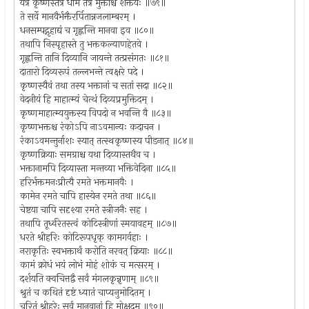
यत्र कृष्णस्तत्र धाम तत्र मुक्ताश्च शक्तयः ॥७९॥
ते सर्वे मानवैर्भक्तैरर्पितान्नजलाम्बरम् ।
धनसम्पद्गृहाद्यं च गृह्णन्ति मानवा इव ॥८०॥
तथापि निस्पृहास्ते तु भक्तकल्याणहेतवे ।
गृह्णन्ति तानि दिव्यानि जायन्ते तत्प्रसंगतः ॥८१॥
दातारो दिव्यरूपं तल्लभन्ते त्वक्षरे पदे ।
कृष्णस्यैवं तथा तस्य भक्तानां च सतां सदा ॥८२॥
वेदनीयं हि माहात्म्यं चेत्थं दिव्यप्रमुक्तिदम् ।
कृष्णमाहात्म्ययुक्तस्य विपदो न भवन्ति वै ॥८३॥
कृष्णभक्तश्च रंकोऽपि नाऽवमान्यः कदाचन ।
रंकाऽवमन्तुर्नाशः स्यात् तत्स्थकृष्णस्य पीडनात् ॥८४॥
कृष्णक्रियाः समग्राश्च यथा दिव्यास्तथैव च ।
भक्तानामपि दिव्यास्ता मन्तव्या भक्तिवेदिना ॥८५॥
हरिर्भक्तमनःप्रीत्यै रमते भक्तमानवैः ।
कामेन रमते चापि हास्येन रमते तथा ॥८६॥
चेष्टया चापि सदृश्या रमते स्त्रीजनैः सह ।
तथापि तूर्ध्वरेतस्त्वं कोटिस्त्रीणां स्मयावहम् ॥८७॥
धरते श्रीहरिः कोटिरूपधृक् कामगर्वहाः ।
नराकृतिः स्वभक्तार्थं करोति नरवत् क्रियाः ॥८८॥
कामं क्रोधं भयं लोभं मोहं शोकं च मत्सरम् ।
दर्शयति क्वचित्तद्वै सर्वं मंगलकृन्नृणाम् ॥८९॥
श्रुतं च कथितं दृष्टं ध्यातं चाप्यनुमोदितम् ।
चरितं श्रीहरेः सर्वं मानवानां हि मोक्षदम् ॥९०॥