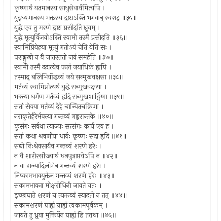
कृष्णार्थं यतमानस्य साधुसेवार्थमित्यपि ।
युद्ध्यमानस्य भक्तस्य द्रष्टाऽस्ति भगवान् स्वराट् ॥३५॥
युद्धे एव तु मरणे द्रष्टा प्रसीदति ध्रुवम् ।
युद्धे मृत्युर्विजयोऽस्ति स्वामी तस्मै प्रसीदति ॥३६॥
स्वामिप्रियेहया मृत्युं गतोऽयं चेति वेत्ति सः ।
पराङ्मुखो न वै जातस्ततो जयं समर्हति ॥३७॥
स्वामी तस्मै ददात्येव फलं जयाधिकं ह्यपि ।
तस्माद् बलिभिर्योद्धव्यं जये सन्मुखवक्षसा ॥३८॥
मर्तव्यं स्वामिप्रीत्यर्थं युद्धे सन्मुखवक्षसा ।
भक्त्या धर्मेण मर्तव्यं हृदि सन्मुखशार्ङ्गिणा ॥३९॥
सतां सेवया मर्तव्यं देहे चान्वितचक्रिणा ।
नराकृतेर्हरेर्भक्त्या गन्तव्यं गह्वरान्तके ॥४०॥
कुसंगः सर्वथा त्याज्यः सत्संगः कार्य एव ह ।
सतां कथा श्रवणीया धार्यः कृष्णः सदा हृदि ॥४१॥
सद्यो निःश्रेयसायैव गन्तव्यं शरणे हरेः ।
न वै शारीरसौख्यार्थं धनपुत्राप्तयेऽपि न ॥४२॥
न वा राज्यादिलोभेन गन्तव्यं शरणे हरेः ।
निष्कामभावयुक्तेन गन्तव्यं शरणे हरेः ॥४३॥
सकामभावना मोक्षरोधिनी जायते यतः ।
इच्छाघाते शरणं च त्यक्तव्यं स्यादतो न तत् ॥४४॥
सकामशरणं ग्राह्यं ग्राह्यं त्वकामपूर्वकम् ।
जायते तु ध्रुवा मुक्तिर्येन ग्राह्यं हि तत्तथा ॥४५॥