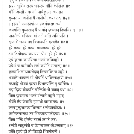
शृणु नारायणीश्रि त्वं कथामंगारहारिणः ।
झरणाभूमिवासस्य भक्तस्य मौक्तिकेशिनः ॥१॥
मौक्तिकेशी ममभक्तो पार्थकुलसखातराट् ।
कुलसानां खनीनां वै खातोद्योतकरः सदा ॥२॥
सहस्रशो जनास्तत्रांऽगारकर्मकराः खनौ ।
खनयन्ति कुलसान् वै पार्थान् कृष्णान् दिवानिशम् ॥३॥
प्रातर्भक्तो भजित्वा मां ततो याति खनिं प्रति ।
क्षणं मे भजनं तत्र विधापयति भृत्यकैः ॥४॥
हरे कृष्ण हरे कृष्ण बालकृष्ण हरे हरे ।
अनादिश्रीकृष्णनारायण श्रीश हरे हरे ॥५॥
एवं कृत्वा कारयित्वा भजनं खनिगह्वरे ।
प्रवेशं च कर्मचारैः समं करोति सत्वरम् ॥६॥
कृष्णशिलांऽगारभेदान् निखनन्ति च गह्वरे ।
भजन्ते भगवन्तं मां श्रीपतिं श्रान्तिसत्क्षणे ॥७॥
मध्याह्ने भोजनं कृत्वा विश्राम्यन्ति तु कर्मिणः ।
तदा दिव्यं बोधयति मौक्तिकेशी जनान् यथा ॥८॥
विना कृष्णस्य भजनं संसारो गह्वरो महान् ।
तीर्यते नैव केनापि ह्यगाधो वासनामयः ॥९॥
जन्ममृत्युजराव्याधिस्तरा असंख्यकोटयः ।
कर्मस्तरास्तथा तत्र भिन्नव्यापारनोदकाः ॥१०॥
विना भक्तिं हरेनैव तदन्तं लभते जनः ।
असंगी साधुसंगी च वैराग्याल्लभतेऽन्तकम् ॥११॥
वर्तेते हृदये द्वौ तौ विरुद्धो भिन्नगोचरौ ।