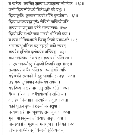
न कर्तव्यः क्वचित् ज्ञात्वाऽऽप्यज्ञात्वा संगरंगतः ॥६८॥
परमे दिव्यलोकेऽयं निजेऽक्षरे पदे प्रभुः ।
दिव्याकृतिः कृष्णनारायणोऽस्ति पुरुषोत्तमः ॥६९॥
दिव्याऽसंख्यब्रह्ममुक्तैः सेवितो माणिकीपतिः ।
कृपया स प्रभुश्चात्र वर्तते मानवात्मकः ॥७०॥
दिव्योऽपि दृश्यते चात्र मानवो भौतिको यया ।
न त्वयं भौतिकश्चास्ते किन्तु दिव्यो यथाऽक्षरे ॥७१॥
अस्मच्चक्षुर्भौतिकं यत् तद्ग्राह्यो वर्तते स्ववत् ।
कृपयैव हरिश्चैव दर्शयत्येव नस्त्विह ॥७२॥
यथा भक्तस्तथा तेन ग्राह्यः कृपावशोऽस्ति सः ।
स एव भक्तवर्गैस्तु बोद्धव्यो दिव्यविग्रहः ॥७३॥
तस्मात्परं न चैवाऽस्ति प्राप्तव्यं ज्ञेयमित्यपि ।
यदीच्छति स्वभक्तो वै द्रष्टुं धामानि सम्पदः ॥७४॥
तदा कृपालुर्भगवान् दर्शयत्येव सर्वथा ।
यद् दिव्यं चाक्षरं धाम तत्तु सहैव वर्तते ॥७५॥
वैभवा हरिणा साकमैश्वर्याण्यपि सन्ति च ।
अक्षरेण निजधाम्ना परिवारेण संयुतः ॥७६॥
वर्तते भूतले कृष्णो दृश्यते नरचक्षुषा ।
नरवच्चाक्षरं धाम भूवच्चेष्टासमा गुणाः ॥७७॥
मुक्ता मानवतुल्याश्च क्रियाश्च प्राकृता यथा ।
धामस्थानां च भूस्थानां मनाग् भेदो न विद्यते ॥७८॥
दिव्यसमाधिनेत्रास्तु विचक्षते सुदिव्यकान् ।