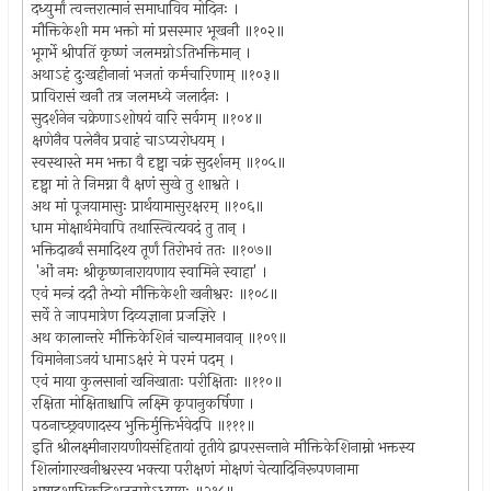
दध्युर्मां त्वन्तरात्मानं समाधाविव मोदिनः ।
मौक्तिकेशी मम भक्तो मां प्रसस्मार भूखनौ ॥१०२॥
भूगर्भे श्रीपतिं कृष्णं जलमग्नोऽतिभक्तिमान् ।
अथाऽहं दुःखहीनानां भजतां कर्मचारिणाम् ॥१०३॥
प्राविरासं खनौ तत्र जलमध्ये जलार्दनः ।
सुदर्शनेन चक्रेणाऽशोषयं वारि सर्वगम् ॥१०४॥
क्षणेनैव पलेनैव प्रवाहं चाऽप्यरोधयम् ।
स्वस्थास्ते मम भक्ता वै दृष्ट्वा चक्रं सुदर्शनम् ॥१०५॥
दृष्ट्वा मां ते निमग्ना वै क्षणं सुखे तु शाश्वते ।
अथ मां पूजयामासुः प्रार्थयामासुरक्षरम् ॥१०६॥
धाम मोक्षार्थमेवापि तथास्त्वित्यवदं तु तान् ।
भक्तिदार्ढ्यं समादिश्य तूर्णं तिरोभवं ततः ॥१०७॥
'ओं नमः श्रीकृष्णनारायणाय स्वामिने स्वाहा' ।
एवं मन्त्रं ददौ तेभ्यो मौक्तिकेशी खनीश्वरः ॥१०८॥
सर्वे ते जापमात्रेण दिव्यज्ञाना प्रजज्ञिरे ।
अथ कालान्तरे मौक्तिकेशिनं चान्यमानवान् ॥१०९॥
विमानेनाऽनयं धामाऽक्षरं मे परमं पदम् ।
एवं माया कुलसानां खनिखाताः परीक्षिताः ॥११०॥
रक्षिता मोक्षिताश्चापि लक्ष्मि कृपानुकर्षिणा ।
पठनाच्छ्रवणादस्य भुक्तिर्मुक्तिर्भवेदपि ॥१११॥
इति श्रीलक्ष्मीनारायणीयसंहितायां तृतीये द्वापरसन्ताने मौक्तिकेशिनाम्नो भक्तस्य
शिलांगारखनीश्वरस्य भक्त्या परीक्षणं मोक्षणं चेत्यादिनिरूपणनामा