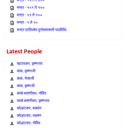
मन्त्र - १५१ ते २००
मन्त्र - १०१ ते १५०
मन्त्र - ५१ ते १००
मन्त्र - १ ते ५०
मन्त्र प्रतिलोम दुर्गासप्तशती पाठविधिः
Latest People
खटावकर, कृष्णराव
कंक, कृष्णाजी
कंक, येसाजी
कंक, कृष्णजी
काळे बसणीकर, गोविंद
काळे बसणीकर, कृष्णराव
कोल्हटकर, बळवंत
कोल्हटकर, लक्ष्मण
कोल्हटकर, गोविंद