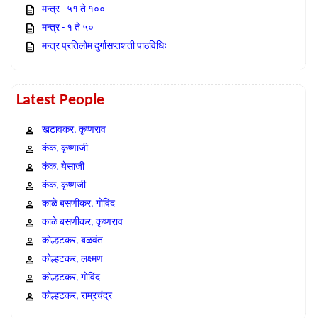
मन्त्र - ५१ ते १००
मन्त्र - १ ते ५०
मन्त्र प्रतिलोम दुर्गासप्तशती पाठविधिः
Latest People
खटावकर, कृष्णराव
कंक, कृष्णाजी
कंक, येसाजी
कंक, कृष्णजी
काळे बसणीकर, गोविंद
काळे बसणीकर, कृष्णराव
कोल्हटकर, बळवंत
कोल्हटकर, लक्ष्मण
कोल्हटकर, गोविंद
कोल्हटकर, राम्रचंद्र