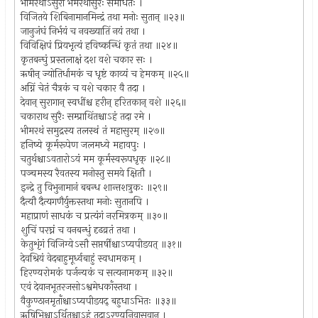
भीमरथोऽसुरो भैमरथासुरैः समेधितः ।
विजितये शिबिनामानमिन्द्रं तथा मनोः सुतान् ॥२३॥
जानुजंघं निर्भयं च नवख्यातिं नयं तथा ।
विविक्षिपं प्रियभृत्यं हविष्कन्धिं कृतं तथा ॥२४॥
कृतबन्घुं प्रस्तलाक्षं दश वशे चकार सः ।
ऋषीन् ज्योतिर्धामकं च धृष्टं काव्यं च हेमकम् ॥२५॥
अग्निं चेतं चैत्रकं च वशे चकार वै तदा ।
देवान् सुरागान् स्वधींश्च हरीन् हरितकान् वशे ॥२६॥
चकाराथ सुरैः सम्प्राथिंतश्चाऽहं तदा रमे ।
भीमरथं समुद्रस्य तलस्थं तं महासुरम् ॥२७॥
हनिष्ये कूर्मरूपेण जलमध्ये महावपुः ।
चतुर्थश्चाऽवतारोऽयं मम कूर्मस्वरूपधृक् ॥२८॥
पञ्चमस्य रैवतस्य मनोस्तु समये क्षितौ ।
इन्द्रे तु विभुनामानं बबन्ध शान्तशत्रुकः ॥२९॥
दैत्यौ दैत्यगणैर्युक्तस्तथा मनोः सुतानपि ।
महाप्राणं साधकं च प्रत्यंगं नरमित्रकम् ॥३०॥
शुचिं परघ्नं च वनबन्धुं दृढव्रतं तथा ।
केतुशृंगं विजिग्येऽसौ सप्तर्षींश्चाऽप्यपीडयत् ॥३१॥
देवश्रियं वेदबाहुमूर्ध्वबाहुं स्वधामकम् ।
हिरण्यरोमकं पर्जन्यकं च सत्यनामकम् ॥३२॥
एवं देवानभूतरजसोऽश्वमेधकाँस्तथा ।
वैकुण्ठानमृताँश्चाऽप्यपीडयद् बहुधाऽभितः ॥३३॥
ऋषिभिश्चाऽर्थितश्चाऽहं तदाऽरण्यनिवासवान् ।