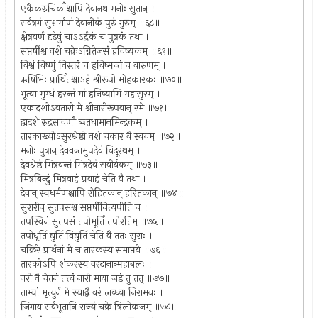
एकैकरुचिकाँश्चापि देवानथ मनोः सुतान् ।
सर्वत्रगं सुशर्माणं देवानीकं पुरुं गुरुम् ॥६८॥
क्षेत्रवर्णं दृढेषुं चाऽऽर्द्रकं च पुत्रकं तथा ।
सप्तर्षींश्च वशे चक्रेऽग्नितेजसं हविष्यकम् ॥६९॥
विश्वं विष्णुं विस्तरं च हविष्मन्तं च वारुणम् ।
ऋषिभिः प्रार्थितश्चाऽहं श्रीरूपो मोहकारकः ॥७०॥
भूत्वा मुग्धं हरन्तं मां हनिष्यामि महासुरम् ।
एकादशोऽवतारो मे श्रीनारीरूपवान् रमे ॥७१॥
द्वादशे रुद्रसावणौ ऋतधामानमिन्द्रकम् ।
तारकाख्योऽसुरश्रेष्ठो वशे चकार वै स्वयम् ॥७२॥
मनोः पुत्रान् देववन्तमुपदेवं विदूरथम् ।
देवश्रेष्ठं मित्रवन्तं मित्रदेवं सवीर्यकम् ॥७३॥
मित्रबिन्दुं मित्रवाहं प्रवाहं चेति वै तथा ।
देवान् स्वधर्मणश्चापि रोहितकान् हरितकान् ॥७४॥
सुरारीन् सुतपसश्च सप्तर्षीनित्यपीति च ।
तपस्विनं सुतपसं तपोमूर्तिं तपोरतिम् ॥७५॥
तपोधृतिं द्युतिं विद्युतिं चेति वै ततः सुराः ।
चक्रिरे प्रार्थनां मे च तारकस्य समाप्तये ॥७६॥
तारकोऽपि शंकरस्य वरदानान्महाबलः ।
नरो वै चेतनं तत्त्वं नारी माया जडं तु तत् ॥७७॥
ताभ्यां मृत्युर्न मे स्याद्वै वरं लब्ध्वा निरामयः ।
जिगाय सर्वभूतानि राज्यं चक्रे त्रिलोकजम् ॥७८॥