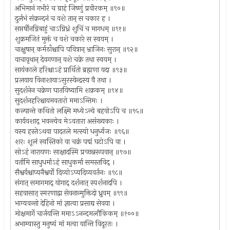
अभिमानं गभीरं च ग्राहं जिष्णुं प्रवीरकम् ॥९०॥
दुर्लभं संक्रन्दनं च वशे तान् स चकार ह ।
सप्तर्षीनग्निबाहुं चाऽग्निध्रं शुचिं च मागधम् ॥९१॥
शुक्रमजितं मुक्तं च वशे चकारे स स्वयम् ।
चाक्षुषान् कर्मठाँश्चापि पवित्रान् भ्राजिनः सुरान् ॥९२॥
वाचावृथान् देवगणान् वशे चक्रे तथा स्वयम् ।
सायंकाले हरिश्चाऽहं प्रार्थितो ब्रह्मणा यदा ॥९३॥
प्रलयाय विनाशायाऽसुरस्येन्द्रस्य वै तथा ।
सुदर्शनेन चक्रेण घातयिष्यामि शक्रकम् ॥९४॥
सुदर्शनहरिश्चायमवतारो ममाऽन्तिमः ।
कल्पान्ते कथितो लक्ष्मि मध्येऽन्ये बहवोऽपि च ॥९५॥
कार्यवशाद् भवन्त्येव मेऽवतारा असंख्यकाः ।
यस्य हस्तेऽथवा पादतले मत्स्यो धनुर्ध्वजः ॥९६॥
शरः शूलं स्वस्तिको वा चक्रं पद्मं घटोऽपि वा ।
सोऽहं नारायणः साक्षादस्मि प्रच्छन्नरूपवान् ॥९७॥
वर्तामि साधुधर्माऽहं साधुकर्मा समस्तविद् ।
सैश्वर्यश्चाप्यनैश्वर्यो दिव्योऽप्यदिव्यवर्तनः ॥९८॥
संगात् समागमाद् योगाद् दर्शनात् स्पर्शनादपि ।
सहवासात् स्मरणाद्वा सेवनान्मुक्तिदो ध्रुवम् ॥९९॥
भाग्यवन्तो देहिनो मां ज्ञात्वा प्रसाद्य सेवया ।
मोक्षमार्गे चार्जयन्ति ममाऽऽनन्दमलौकिकम् ॥१००॥
अभाम्यास्तु मनुष्यं मां मत्वा यान्ति विदूरतः ।