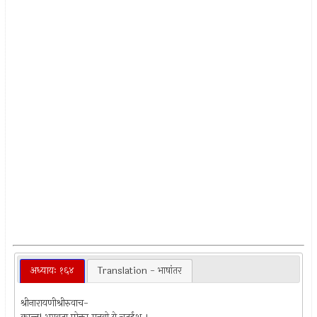
अध्यायः १६४
Translation - भाषांतर
श्रीनारायणीश्रीरुवाच-