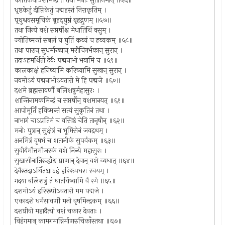
कार्तिकेयांऽशमिन्द्रं तं तथा मनोः सुतानिमान् ॥५६॥
धृष्टकेतुं दीप्तिकेतुं पद्महस्तं निराकृतिम् ।
पृथुश्रवसमृचिकं बृहद्द्युम्नं बृहद्गुणम् ॥५७॥
तथा निन्ये वशे सप्तर्षींश्च मेधातिथिं वसुम् ।
ज्योतिष्मन्तं सबलं च द्युतिं कव्यं च हव्यकम् ॥५८॥
तथा पारान् सुधर्माख्यान् मरीचिगर्भकान् सुरान् ।
तदाऽहमर्थितो देवैः पद्मनाभो भवामि च ॥५९॥
कालकाक्षं हनिष्यामि करिष्यामि सुखान् सुरान् ।
नवमोऽयं पद्मनाभोऽवतारो मे हि पद्मजे ॥६०॥
दशमे ब्रह्मसावर्णौ बलिशत्रुर्महासुरः ।
शान्तिनामकमिन्द्रं च सप्तर्षीन् वशमानयत् ॥६१॥
आपोमूर्तिं हविष्मन्तं सत्यं सुकृतिनं तथा ।
नाभागं चाऽप्रतिमं च वसिष्ठं चेति तानृषीन् ॥६२॥
मनोः पुत्रान् सुक्षेत्रं च भूमिसेनं जयद्रथम् ।
अनमित्रं वृषभं च शतानीकं सुपर्वकम् ॥६३॥
सुवीर्यमौत्तमौजस्कं वशे निन्ये महासुरः ।
सुखासीनान्निरुद्धाँश्च प्राणान् देवान् वशे व्यधात् ॥६४॥
देवैस्तदाऽर्थितश्चाऽहं हरिरूपधरः स्वयम् ।
गदया बलिशत्रुं तं घातयिष्यामि वै रमे ॥६५॥
दशमोऽयं हरिरूपोऽवतारो मम पद्मजे ।
एकादशे धर्मसावणौ मनो वृषमिन्द्रकम् ॥६६॥
दशग्रीवो महादैत्यो वशं चकार देवताः ।
विहंगमान् कामगमान्निर्माणरुचिकाँस्तथा ॥६७॥