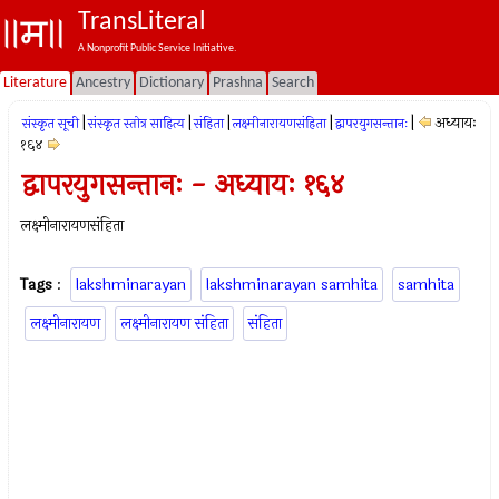
TransLiteral
A Nonprofit Public Service Initiative.
Literature
Ancestry
Dictionary
Prashna
Search
|
|
|
|
|
अध्यायः
संस्कृत सूची
संस्कृत स्तोत्र साहित्य
संहिता
लक्ष्मीनारायणसंहिता
द्वापरयुगसन्तानः
१६४
द्वापरयुगसन्तानः - अध्यायः १६४
लक्ष्मीनारायणसंहिता
Tags
:
lakshminarayan
lakshminarayan samhita
samhita
लक्ष्मीनारायण
लक्ष्मीनारायण संहिता
संहिता