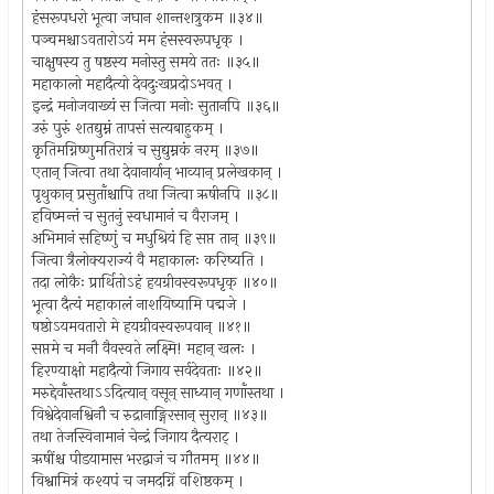
हंसरूपधरो भूत्वा जघान शान्तशत्रुकम ॥३४॥
पञ्चमश्चाऽवतारोऽयं मम हंसस्वरूपधृक् ।
चाक्षुषस्य तु षष्ठस्य मनोस्तु समये ततः ॥३५॥
महाकालो महादैत्यो देवदुःखप्रदोऽभवत् ।
इन्द्रं मनोजवाख्यं स जित्वा मनोः सुतानपि ॥३६॥
उरुं पुरुं शतद्युम्नं तापसं सत्यबाहुकम् ।
कृतिमग्निष्णुमतिरात्रं च सुद्युम्नकं नरम् ॥३७॥
एतान् जित्वा तथा देवानार्यान् भाव्यान् प्रलेखकान् ।
पृथुकान् प्रसुताँश्चापि तथा जित्वा ऋषीनपि ॥३८॥
हविष्मन्तं च सुतनुं स्वधामानं च वैराजम् ।
अभिमानं सहिष्णुं च मधुश्रियं हि सप्त तान् ॥३९॥
जित्वा त्रैलोक्यराज्यं वै महाकालः करिष्यति ।
तदा लोकैः प्रार्थितोऽहं हयग्रीवस्वरूपधृक् ॥४०॥
भूत्वा दैत्यं महाकालं नाशयिष्यामि पद्मजे ।
षष्ठोऽयमवतारो मे हयग्रीवस्वरूपवान् ॥४१॥
सप्तमे च मनौ वैवस्वते लक्ष्मि! महान् खलः ।
हिरण्याक्षो महादैत्यो जिगाय सर्वदेवताः ॥४२॥
मरुद्देवाँस्तथाऽऽदित्यान् वसून् साध्यान् गणाँस्तथा ।
विश्वेदेवानश्विनौ च रुद्रानाङ्गिरसान् सुरान् ॥४३॥
तथा तेजस्विनामानं चेन्द्रं जिगाय दैत्यराट् ।
ऋषींश्च पीडयामास भरद्वाजं च गौतमम् ॥४४॥
विश्वामित्रं कश्यपं च जमदग्निं वशिष्ठकम् ।