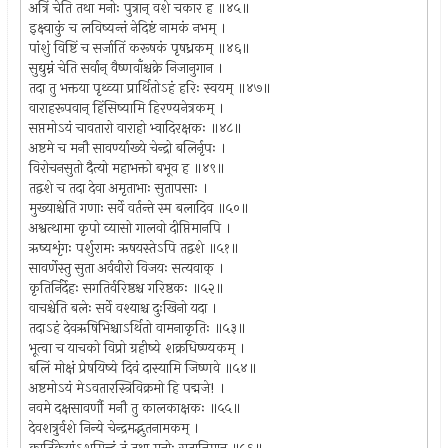
अत्रिं चेति तथा मनोः पुत्रान् वशे चकार ह ॥४५॥
इक्ष्वाकुं च लविष्यन्तं नेदिष्टं नामकं नभम् ।
पांशुं विष्टिं च सर्जातिं करूषकं पृषध्रकम् ॥४६॥
सुद्युम्नं चेति सर्वान् वैष्णवाँश्चक्रे निजानुगान ।
तदा तु भक्तया पृथ्व्या प्रार्थितोऽहं हरिः स्वयम् ॥४७॥
वाराहरूपवान् हिंसिष्यामि हिरण्यनेत्रकम् ।
सप्तमोऽयं चावतारो वाराहो भ्वादिरक्षकः ॥४८॥
अष्टमे च मनौ सावर्ण्याख्ये चेन्द्रो बलिर्नृपः ।
विरोचनसुतो दैत्यो महाभक्तो बभूव ह ॥४९॥
तद्वशे च तदा देवा अमृताभाः सुतापसाः ।
मुख्याश्चेति गणाः सर्वे वर्तन्ते स्म बलादिव ॥५०॥
अश्वत्थामा कृपो व्यासो गालवो दीप्तिमानपि ।
ऋष्यशृंगः पर्शुरामः ऋषयस्तेऽपि तद्वशे ॥५१॥
सावर्णेस्तु सुता अर्ववीरो विजयः सत्यवाक् ।
कृतिर्निर्देहः सगतिर्वरिष्ठश्च गरिष्ठकः ॥५२॥
वाचश्चेति बलेः सर्वे वश्याश्च दुःखिनो यदा ।
तदाऽहं देवऋषिभिश्चाऽर्थितो वामनाकृतिः ॥५३॥
भूत्वा च याचको विप्रो ग्रहीष्ये शक्रधिष्ण्यकम् ।
बलिं मोक्षं प्रेषयिष्ये दिवं दास्यामि जिष्णवे ॥५४॥
अष्टमोऽयं मेऽवतारस्त्रिविक्रमो हि पद्मजे! ।
नवमे दक्षसावर्णौ मनौ तु कालकाक्षकः ॥५५॥
देवशत्रुर्वशे निन्ये चेन्द्रमद्भुतनामकम् ।