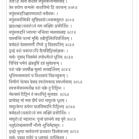
ततोऽहं तस्य नाशाय नपुंसकत्वमाप्तवान् ।
तेन रूपेण कमले! नाशयिष्ये हि तारकम् ॥७९॥
नपुंसकहरिश्चायमवतारो नवीनकः ।
नपुंसकात्मिकी सृष्टिस्ततोऽभवन्मदुत्तरा ॥८०॥
द्वादशश्चाऽवतारोऽयं मम लक्ष्मि! प्रकीर्तितः ।
नपुंसकहरिं ध्यात्वा भजित्वा मानवास्तदा ॥८१॥
यास्यन्ति परमां मुक्तिं स्त्रीपुंलिंगविवर्जिताम् ।
त्रयोदशे देवसावर्णौ रौच्ये तु दिवस्पतिम् ॥८२॥
इन्द्रं वशे चकाराऽपि दैत्यष्टिट्टिभसंज्ञकः ।
मनोः पुत्रान् चित्रसेनं तपोधर्मरतं धृतिम् ॥८३॥
विचित्रं घर्मपं क्षेत्रवृत्तिं दृढं सुनेत्रकम् ।
वशे चक्रे तथर्षींश्च सुनयं तत्त्वदर्शिनम् ॥८४॥
धृतिमन्तमव्ययं च निशारूपं निरुत्सुकम् ।
निर्माणं चेत्यथ देवान् स्वरोमकान् स्वधर्मकान् ॥८५॥
स्वकर्मकानमराँश्च वशे चक्रे तु टिट्टिभः ।
मेरुवासं टिट्टिभं तं नाशयितुं सुरादयः ॥८६॥
प्रार्थयन् मां मया दीर्घं रूपं मायूरकं धृतम् ।
मायूरकेण रूपेण घातयिष्यामि टिट्टिभम् ॥८७॥
त्रयोदशोऽवतारोऽयं मम लक्ष्मि प्रकीर्तितः ।
मायूरोऽहं महाराजः पूजां प्राप्स्ये तदा युगे ॥८८॥
चतुर्दशेन्द्रसावर्णौ भौत्ये शुचिर्महासुरः ।
इन्द्रो भूत्वा सार्वराज्यं प्रचकार त्रिलोकजम् ॥८९॥
मनोः पुत्रान् गभीरं च धृष्टमूरुं तरस्विनम् ।