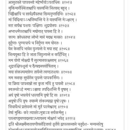
आसुरास्ते पापवन्तो महेर्ष्यवोऽपराधिनः ॥१०१॥
मुक्तिमार्गस्थिताश्चापि यास्यन्ति निरयान् बहून् ।
चिह्नैश्चापि च सार्वज्ञ्यैस्तथा दिव्यगुणादिभिः ॥१०२॥
मां विदित्वाऽऽश्रयिष्यन्ति ये ते यास्यन्ति मेऽक्षरम् ।
नरा नार्यश्च पशवः पक्षिणः शूद्रयोनयः ॥१०३॥
अप्यधर्मपराश्चापि मद्योगात् पावना हि ते ।
कामः क्रोधस्तथा लोभो मानं मदश्च मत्सरः ॥१०४॥
दुर्गुणाः पुण्यपापे च निर्गुणा मम योगतः ।
येन केनापि भावेन युज्यन्ते ये मया सह ॥१०५॥
नित्ययुक्ता हि ते जाता वियुज्यन्ते न कर्हिचित् ।
मम योगो मोक्षदो वै सुरमानवरक्षसाम् ॥१०६॥
शूद्रपक्षिपशूनां च दैत्यदानवयोषिताम् ।
मया संकल्पमात्रेण तार्यन्ते त्वण्डराशयः ॥१०७॥
मम मनाक् सुयोगेन पूयन्ते पापकर्मिणः ।
या क्रिया पापनाम्नो सा कृता मयि तु पावनी ॥१०८॥
स्वतन्त्रोऽहं ममाऽऽम्नाया उपदिशन्ति वै वृषान् ।
अयं वृषो भवत्वेवं धारयामि वृषो हि सः ॥१०९॥
अवृषोऽपि वृषः स्यान्मे संकल्पाद्वा वृषोऽवृषः ।
विचार्येत्थं प्रसेवन्ते मां मूर्तं परमेश्वरम् ॥११०॥
तेषां मुक्तिः करे त्वास्तेऽमुत्राऽत्र सर्वकर्मसु ।
पठनाच्छ्रवणादस्याऽध्यायस्य मोक्षणं भवेत् ॥१११॥
इति श्रीलक्ष्मीनारायणीयसंहितायां तृतीये द्वापरसन्ताने चतुर्दश- मन्वन्तरेषु