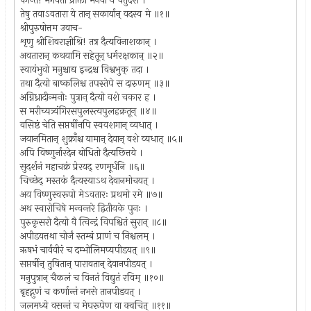
कान्त! भगवता प्रोक्ता मनवो ये चतुर्दश ।
तेषु तवाऽवतारा ये तान् सकार्यान् वदस्व मे ॥१॥
श्रीपुरुषोत्तम उवाच-
शृणु श्रीशिवराज्ञीश्रि! तत्र दैत्यविनाशकान् ।
अवतारान् कथयामि सहेतून् धर्मरक्षकान् ॥२॥
स्वायंभुवो मनुश्चाद्य इन्द्रश्च विश्वभुक् तदा ।
तथा दैत्यो बाष्कलिश्च तपस्तेपे स दारुणम् ॥३॥
अग्निध्रादीन्मनोः पुत्रान् दैत्यो वशे चकार ह ।
स मरीच्यत्र्यंगिरसपुलस्त्यपुलहक्रतून् ॥४॥
वसिष्ठं चेति सप्तर्षीनपि स्ववशगान् व्यधात् ।
जयानमितान् शुक्राँश्च यामान् देवान् वशे व्यधात् ॥५॥
अपि विष्णुर्नारदेन बोधितो दैत्यछित्तये ।
सुदर्शनं महाचक्रं प्रेरयद् रणमूर्धनि ॥६॥
चिच्छेद् मस्तकं दैत्यस्याऽथ देवानमोचयत् ।
अय विष्णुस्वरूपो मेऽवतारः प्रथमो रमे ॥७॥
अथ स्वारोचिषे मन्वन्तरे द्वितीयके पुनः ।
पुरुकृसरो दैत्यो वै त्विन्द्रं विपश्चितं सुरान् ॥८॥
अपीडयत्तथा चोर्जं स्तम्बं प्राणं च निश्चलम् ।
ऋषभं चार्ववीरं च दम्भोलिमप्यपीडयत् ॥९॥
सप्तर्षीन् तुषितान् पारावतान् देवानपीडयत् ।
मनुपुत्रान् चैकलं च विनतं विद्युतं रविम् ॥१०॥
बृहद्गुणं च कर्णान्तं नभसे तानपीडयत् ।
जलमध्ये वसन्तं च मेघरूपेण वा क्वचित् ॥११॥