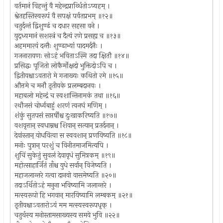
वर्तमानं विहन्तुं वै महेन्द्रप्रार्थ्धितोऽप्यहम् ।
श्वेतहस्तिस्वरूपं वै सपक्षं पर्वतप्रभम् ॥१२॥
चतुर्दन्तं द्विशुण्ढं च दधार सहसा वने ।
युद्ध्यमानं सशस्त्रं च दैत्यं रणे प्रसह्य च ॥१३॥
अहममारयं दन्तैः शुण्ढाभ्यां पादमर्दनैः ।
गजनारायणः सोऽहं भविताऽस्मि तदा क्षितौ ॥१४॥
प्रसिद्धः पूजितो लोकैर्मोक्षदो भुक्तिदोऽपि च ।
द्वितीयश्चाऽवतारो मे गजाख्यः कथितो रमे ॥१५॥
औत्तमे च मनौ तृतीयके प्रलम्बदानवः ।
महाबलो महेन्द्रं च स्वशान्तिनामकं तथा ॥१६॥
रथौजसं चोर्ध्वबाहुं शरणं त्वनघं मणिम् ।
शंकुं सुतपसं सप्तर्षींश्च दुःखाकरिष्यति ॥१७॥
वशवृत्तान् स्वधाम्नश्च शिवान् सत्यान् प्रतर्दनान् ।
देवांस्तान् योधयित्वा स स्ववशान् प्रणयिष्यति ॥१८॥
मनोः पुत्रान् परशुं च विनीतमाजमित्यपि ।
शुचिं सुकेतुं सुवलं देवावृधं सुमित्रकम् ॥१९॥
महोत्साहार्जितं ताँश्च युधे सर्वान् विजेष्यति ।
महाजलान्तरे गत्वा दानवो वासमेष्यति ॥२०॥
तदाऽर्थितोऽहं मनुना भविष्यामि जलान्तरे ।
मत्स्यरूपो हि भगवान् मारयिष्यामि लम्बकम् ॥२१॥
तृतीयश्चाऽवतारोऽयं मम मत्स्यस्वरूपधृक् ।
चतुर्थस्य मनोस्तामसाख्यस्य समये भुवि ॥२२॥