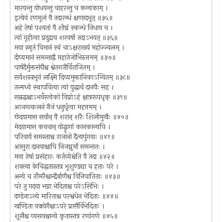
मारयन्तु योधयन्तु चाहरन्तु च कन्यकाम् ।
इत्येवं रणमूलं वै तदारब्धं क्षणादभूत् ॥३५॥
अहं तेषां पश्यतां वै शीघ्रं स्कन्धे निधाय च ।
त्वां गृहीत्वा प्रदुद्राव शरवर्षा तदाऽभवत् ॥३६॥
मया स्मृतं विमानं स्वं चाऽक्षराख्यं महोज्ज्वलम् ।
दीप्यमानं समन्ताद्वै महातेजोभिरुत्तमम् ॥३७॥
पार्षदैर्मुक्तसंघैश्च श्वेतगजैर्विराजितम् ।
सर्वशस्त्रभृतं लक्ष्मि दिव्यमुक्तानिकाऽन्वितम् ॥३८॥
तन्मध्ये स्थापयित्वा त्वां युद्धार्थं दानवैः सह ।
सन्नद्धश्चाऽभवँस्त्वेको विप्रोऽहं क्षात्ररूपधृक् ॥३९॥
आजगत्कलनं नैजं धनुर्धृत्वा महत्तमम् ।
छेदयामास सर्वान् वै शरान् शरैः शिलीमुखैः ॥४०॥
मेदयामास कवचान् योद्धॄणां कानकान्यपि ।
परिवार्य समस्ताश्च राजानो दैत्यपुंगवाः ॥४१॥
आसुरा दानवाश्चापि निजघ्नुर्मां समन्ततः ।
मया तेषां प्रसंहारः कर्तव्येश्चेति वै तदा ॥४२॥
शक्त्या केचिद्धतास्तत्र भूशुण्ड्या च हताः परे ।
अन्ये च तौमरैश्चान्द्रैर्बाणैश्च विनिपातिताः ॥४३॥
परे तु गदया भग्ना भेदिताश्च परेऽसिभिः ।
दण्डेनाऽन्ये मारिताश्च परश्वधेन भेदिताः ॥४४॥
खण्डिता वज्रवेगैश्चाऽपरे प्रासैर्विभेदिताः ।
शूलैश्च व्यसवश्चान्ये कृतास्तत्र रणांगणे ॥४५॥