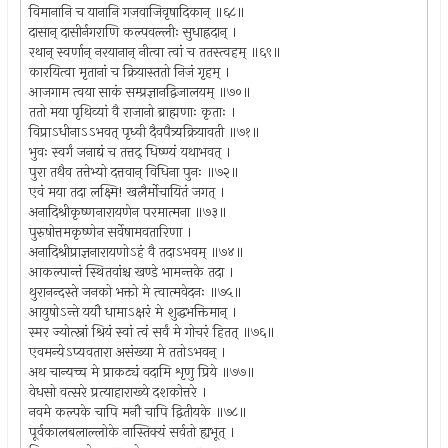
विमानानि च यानानि गजवाजिवृषादिकान् ॥६८॥
दासान् दासीर्नगराणि कल्पवल्लीः सुधाह्रदान् ।
रथान् स्वर्णान् नरयानान् नीत्वा त्वां च ततस्त्वहम् ॥६९॥
कारयित्वा मृतानां च क्रियास्ततो निजं गृहम् ।
आजगाम त्वया साकं सम्प्रज्ञानद्विजालयम् ॥७०॥
ततो मया पृथिव्यां वै राजानो ब्राह्मणाः कृताः ।
विप्राऽधीनाऽऽभवत् पृध्वी दैवपैत्र्यक्रियावती ॥७१॥
भुवः स्वर्गं जनाद्यं च तत्तद् धिष्ण्यं यथाभवत् ।
पुरा तथैव तत्तेभ्यो दत्तवान् विधिना पुनः ॥७२॥
एवं मया तदा लक्ष्मि! खलैर्मोचायितं जगत् ।
अनादिश्रीकृष्णनारायणेन परमात्मना ॥७३॥
पुरुषोत्तमकृष्णेन सर्वेषामवतारिणा ।
अनादिश्रीप्राज्ञनारायणोऽहं वै तदाऽभवम् ॥७४॥
आकल्पान्तं स्थितवांश्च खण्डे भामन्तके तदा ।
थुरानन्दस्ते जनको भक्तो मे त्वात्मवेदनः ॥७५॥
आयुषोऽन्ते ययौ धामाऽक्षरं मे शुद्धभक्तिमान् ।
स्मर ज्योत्स्नां श्रियं स्वां त्वं सर्वं मे गोचरं हितत् ॥७६॥
एवमन्येऽप्यवतारा असंख्या मे ततोऽभवन् ।
अथ चान्यच्च मे प्राकट्यं वदामि शृणु प्रिये ॥७७॥
वेधसो वत्सरे प्रत्याहाराख्ये दशकोत्तरे ।
नवमे कल्पके चापि मनौ चापि द्वितीयके ॥७८॥
पूर्वकालबलाल्लोके नास्तिक्यं सर्वतो ह्यभूत् ।