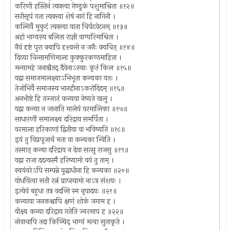
करिणी हस्तिनं त्यक्त्वा गेण्डुकं पशुमाश्रिता ॥१२॥
सरीसृपं गता त्यक्त्वा शेषं नागं हि नागिनी ।
कल्गिर्वै मुकुटं त्यक्त्वा याता चिर्पटवेटनम् ॥१३॥
अहो भाग्यस्य बलिता राज्ञी वाग्घरिमाश्रिता ।
नैवं दृष्टं पुरा क्वापि दृश्यन्ते न जनैः क्वचित् ॥१४॥
दिव्या चिन्तामणिमाला कुक्कुरकण्ठमाहिता ।
मन्यामहे जनाश्चैतद् दैवेनाऽस्याः कृतं किल ॥१५॥
यद्वा समाजमालक्ष्याऽभिभूता कन्यका यतः ।
तेजोभिर्वै समाजस्य भानहीनाऽकरोदिदम् ॥१६॥
अनभीष्टं हि तज्जातं कन्यया नेष्यते खलु ।
यद्वा कन्या न जानाति मालेयं वरमालिका ॥१७॥
साधारणीं समालक्ष्य दरिद्राय समर्पिता ।
वरमाला हरिकाणां द्वितीया वा भविष्यति ॥१८॥
इयं तु विप्रपूजार्थं मता वा कन्यका न्विति ।
तस्मात् कन्या दरिद्राय न देया सत्सु राजसु ॥१९॥
यद्वा राजा ददत्यस्मै हरिष्यामो वयं तु ताम् ।
स्वयंवरेऽपि सम्पन्ने युद्धाधीना हि कन्यका ॥२०॥
योधयित्वा सती रत्नं प्राप्स्यामो नाऽत्र संशयः ।
इत्येवं बहुधा तत्र वदन्ति स्म नृपादयः ॥२१॥
कन्याया जनकश्चापि क्षणं शोकं जगाम ह ।
वीक्ष्य कन्या दरिद्राय गतेति ज्वरमाप ह ॥२२॥
नोवाचापि तदा किञ्चिद् भाग्यं मत्वा सुताकृते ।