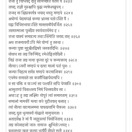
राजा तु विधिवद् दातुं समिच्छति वराय वै ॥२३॥
तावद् राज्ञी गुरुश्चापि वृद्धा न्यषेधयन्नृपम् ।
राजन् मा क्षिप्रकार्यत्र भवान् भवतु मण्डपे ॥२४॥
अयोग्यं चेदमापन्नं कन्या भ्रान्ता यतोऽस्ति वै ।
यद्वा विचित्तभावाऽस्ति मानसस्थैर्यवर्जिता ॥२५॥
तस्मान्माला पुनर्देया स्वयंवरार्थमेव ह ।
राजा वाक्यं समादृत्य तथाऽस्त्विति जगाद तान् ॥२६॥
अथ राजन्यवर्गोऽपि मेने योग्यं तु तत्तथा ।
कन्या पृष्टा मुहुश्चैतद्विषये जनकादिभिः ॥२७॥
नोवाच सा तदा किञ्चिद् रमेशेङ्गितवेदिनी ।
विप्रं राजा तदा गत्वा कृत्वा दूरं च कन्यकाम् ॥२८॥
नीत्वाऽऽययौ मण्डपं च दत्वा मालां परां पुनः ।
कन्या विहृत्य सर्वत्र मण्डपे करमालिका ॥२९॥
एवमेव समास्ते सा कस्मैचिन्नार्पयत्यपि ।
न सा वक्ति न वाऽन्यं सा पश्यति नापि चेच्छति ॥३०॥
आसुराणां विनाशस्य मिषं चिन्तयतीव सा ।
अथाऽह तु तदा लक्ष्मि! गोपुरं त्वां समागताम् ॥३१॥
समालां मामकीं मत्वा करे गृहीतवान् बलात् ।
त्वां नीत्वा वाटमालम्ब्य यावत्प्रयामि चैकलः ॥३२॥
तावद् दूता भृत्यवर्गा योद्धारो मामुपागताः ।
अताडयँश्च ते मां वै जगृहुस्त्वां वियोजिताम् ॥३३॥
तदा कोलाहलो जातः समाजः क्षुभितोऽभवत् ।
बललभ्या खलु कन्या भृत्यैर्वै नीयते सती ॥३४॥