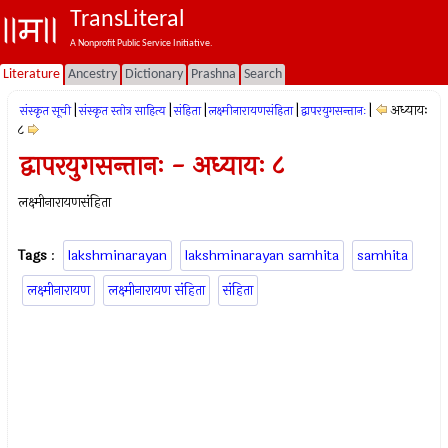
TransLiteral
A Nonprofit Public Service Initiative.
Literature
Ancestry
Dictionary
Prashna
Search
|
|
|
|
|
अध्यायः
संस्कृत सूची
संस्कृत स्तोत्र साहित्य
संहिता
लक्ष्मीनारायणसंहिता
द्वापरयुगसन्तानः
८
द्वापरयुगसन्तानः - अध्यायः ८
लक्ष्मीनारायणसंहिता
Tags
:
lakshminarayan
lakshminarayan samhita
samhita
लक्ष्मीनारायण
लक्ष्मीनारायण संहिता
संहिता