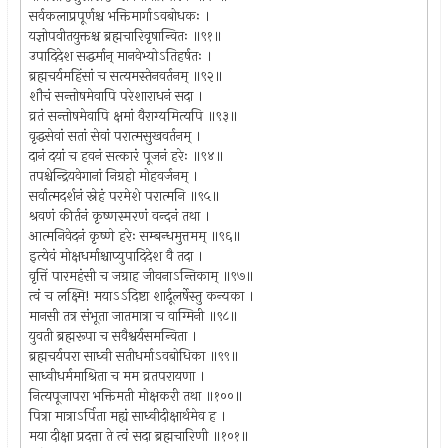
सर्वकलाप्रपूर्णश्च भक्तिमार्गाऽवबोधकः ।
यज्ञोपवीतयुक्तश्च ब्रह्मचारिवृषान्वितः ॥९१॥
उपादिदेश सद्धर्मान् मानवेभ्योऽतिहर्षतः ।
ब्रह्मचर्यमहिंसां च सत्यमस्तेनवर्तनम् ॥९२॥
शौचं सन्तोषमेवापि परेशाराधनं सदा ।
व्रतं सन्तोषमेवापि क्षमां वैराग्यमित्यपि ॥९३॥
वृद्धसेवां सतां सेवां परात्मसुखवर्तनम् ।
दानं दयां च हवनं सत्कारं पूजनं हरेः ॥९४॥
तपश्चेन्द्रियवेगानां निग्रहो मोहवर्जनम् ।
सर्वात्मदर्शनं स्नेहं परमेशे परात्मनि ॥९५॥
श्रवणं कीर्तनं कृष्णस्मरणं वन्दनं तथा ।
आत्मनिवेदनं कृष्णे हरेः सम्बन्धमुत्तमम् ॥९६॥
इत्येवं मोक्षधर्माश्चाप्युपादिदेश वै तदा ।
वृत्तिं पारमहंसी च जग्राह जीवनाऽन्तिकाम् ॥९७॥
त्वं च लक्ष्मि! मयाऽऽदिष्टा शार्दूलर्षेस्तु कन्यका ।
मानसी तत्र संभूता जातमात्रा च वाग्मिनी ॥९८॥
युवती ब्रह्मरूपा च सवैश्वर्यसमन्विता ।
ब्रह्मचर्यपरा साध्वी सतीधर्माऽवबोधिका ॥९९॥
साध्वीधर्ममाश्रिता च मम व्रतपरायणा ।
नित्यपूजापरा भक्तिमती मोक्षकरी तथा ॥१००॥
पित्रा मात्राऽर्पिता मह्यं साध्वीदीक्षार्थमेव ह ।
मया दीक्षा प्रदत्ता ते त्वं सदा ब्रह्मचारिणी ॥१०१॥