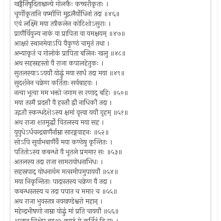
खड्गैर्निषूदिताश्चान्ये गोलकैः कच्चरीकृताः ।
चूर्णीकृतानि वर्ष्माणि मुद्गलैर्योधिनां तदा ॥४६॥
एवं लक्ष्मि मया तत्रैकलेन कोटिशोऽसुराः ।
प्राणैर्वियुज्य नाकं वा प्रापिता वा यमक्षयम् ॥४७॥
आक्षरं स्थानमेवाऽपि वैकुण्ठं चामृतं तथा ।
अभ्याकृतं च गोलोकं प्रापिता बलिनः खलु ॥४८॥
अथ सहस्रहस्तो वै राजा कपालहेतुकः ।
सुतलस्याऽऽययौ योद्धुं मया सार्धं तदा मया ॥४९॥
सुदर्शनेन चक्रेण कर्तिताः सर्वबाहवः ।
नत्वा भूत्वा मम भक्तो जगाम स रणाद् बहिः ॥५०॥
मया तस्मै प्रदत्तौ वै हस्तौ द्वौ नाधिकौ तदा ।
उद्गतौ स्कन्धदेशेऽस्य क्षमां वृत्त्वा ययौ गृहम् ॥५१॥
अथ राजा शतमूर्द्धो वितलस्य मया सह ।
युयुधेऽर्धचन्द्रबाणैर्नाम्ना सारङ्गवाहनः ॥५२॥
सोऽपि सूर्याभबाणैर्वै मया कण्ठेषु कृन्तितः ।
पतितोऽस्य कबन्धो वै भूतले प्रममार सः ॥५३॥
अतलस्य तदा राजा सामरायोधनाभिधः ।
सहस्रपाद् योधनार्थम मत्समीपमुपाययौ ॥५४॥
मया निकृन्तिताः पादास्तस्य चक्रेण वै तदा ।
कबन्धस्तस्य च तदा पपात च ममार च ॥५५॥
अथ राजा भुवस्तत्र नवखण्डेश्वरो महान् ।
महेन्द्रभीषणो नाम्ना योद्धुं मां प्रति चाययौ ॥५६॥