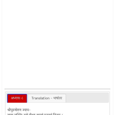
अध्यायः ८
Translation - भाषांतर
श्रीपुरुषोत्तम उवाच-