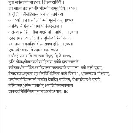
गुर्वी सर्वसतीनां चाऽभवः शिक्षणदायिनी ।
तव शास्त्रं तदा साध्वीधर्मात्मकं ह्यभूत् प्रिये ॥१०२॥
शार्दूलिकाश्रीसंहितात्मकं कल्पान्तगं तदा ।
आवाभ्यां च तदा सर्वलोकेभ्यो भूतले खलु ॥१०३॥
उपदिष्टा नैष्ठिकानां धर्मा भक्तिर्हरेस्तथा ।
असंख्यास्तारिता जीवा अक्षरं प्रति चापिताः ॥१०४॥
एतत् स्मर तदा लक्ष्मि! शार्दूलिकाश्रियं निजाम् ।
स्वां तथा मामनादिश्रीवीरनारायणं हरिम् ॥१०५॥
एवमन्येऽवतारा मे तदाऽभवन्नसंख्यकाः ।
सर्वानहं प्रजानामि स्मरणान्मोक्षदा हि ते ॥१०६॥
इति श्रीलक्ष्मीनारायणीयसंहितायां तृतीये द्वापरसन्ताने
ज्योत्स्नाश्रीसमर्पिताऽनादिप्राज्ञनारायणकण्ठे वरमाला, ततो राज्ञां युद्धम्,
दैत्यदानवाऽसुगणां सुदर्शनादिभिर्हरिणा कृतो विनाशः, थुरानन्दस्य मोक्षणम्,
पृष्वीस्वर्गादिराज्यानां मानवेषु देवादिषु चार्पणम्, वेधसश्चैकादशे वत्सरे
नैष्ठिकसाधुधर्मस्थापनार्थम् अनादिवीरनारायणस्य
प्राकट्यमितिनिरूपणनामाऽष्टमोऽध्यायः ॥८॥