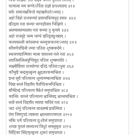
त्वया लक्ष्मि! ततो वीक्ष्य कान्तं पुरातनं निजम् ।
वरमाला मम कण्ठेऽर्पिता राज्ञां प्रपश्यताम् ॥१॥
सर्वः समाजश्चकितो महाश्चर्यपरोऽभवत् ।
अहो विप्रो राजकन्यां प्राप्तवानित्यभूत् स्वनः ॥२॥
दरिद्राय गता कन्या भाग्यहीनाय भिक्षिणे ।
असमानसमस्ताय गता कन्या तु मृत्यवे ॥३॥
अहो राजगृहे जन्म भाग्यं दारिद्र्यदुःखदम् ।
कल्पवल्ली कांचनाभा भल्लुककरगाऽभवत् ॥४॥
सौवर्णपद्मिनी रम्या पतिता शुष्ककर्दमे ।
स्थलपद्मात्मिका माला वानरस्य गले गता ॥५॥
स्वातिसलिलयुग्विद्युत् पतिता शुष्कपर्वते ।
लक्ष्मीर्दिव्या राजयोग्या दरिद्रे पतिताऽधुना ॥६॥
कौमुदी चन्द्रमुत्सृज्य क्षुद्रतारकमाश्रिता ।
प्रभा सूर्यं परित्यज्य शून्यमम्बरमाश्रिता ॥७॥
विद्या सन्तं विहायैव वैतण्डिकमधिश्रिता ।
द्यौर्महेन्द्रं परित्यज्य नैर्ऋतं समुपाश्रिता ॥८॥
कान्तिः कान्तं परित्यज्य भ्रान्तिवद् भ्रान्तमाश्रिता ।
सती सत्यं विहायैव मायया मायिनं गता ॥९॥
जटा शंभुं परित्यज्य वटस्तम्बं प्रवल्गिता ।
गंगा विष्णुपदं त्यक्त्वा क्षारसागरमागता ॥१०॥
भक्ति धर्मं परित्यज्य दुःशीलं समुपागता ।
शय्या युगलं सन्त्यज्य विधुरं समनुसृता ॥११॥
सिंहिका सिंहमुत्सृज्य शूकरं समुपागता ।