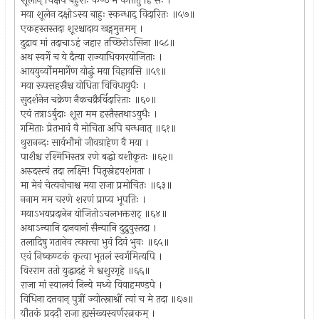
शूलान् चिक्षेप बहुशः कण्ठं मे कर्तितुं हि सः ।
मया शूलेन दक्षोऽस्य बाहुः स्कन्धाद् विदारितः ॥५७॥
एकहस्तस्तदा शूरश्चादाय खड्गमुत्तमम् ।
दुद्राव मां तदाचाऽहं जहार तच्छिरोऽसिना ॥५८॥
अथ स्वर्गे च ये दैत्या राज्याधिकारयोजिताः ।
आययुर्व्योममार्गेण योद्धुं मया विहायसि ॥५९॥
मया रूपसहस्रैश्च योधिता विविधायुधैः ।
सुदर्शनेन चक्रेण नैकचक्रैर्विदारिताः ॥६०॥
एवं तत्राऽर्बुदाः शूरा मम हस्तैस्तथाऽयुधैः ।
गमिताः प्रेतभावं वै मोचिता अपि बन्धनात् ॥६१॥
थुरानन्दः सार्वभौमो जीवग्राहेण वै मया ।
पाशैश्च रश्मिभिस्तत्र रणे बद्धो वशीकृतः ॥६२॥
अरुदस्त्वं तदा लक्ष्मि! पितृस्नेहवशंगता ।
मा मेवं चेत्यवोचाश्च मया राजा प्रमोचितः ॥६३॥
ननाम मम चरणे शरणं प्राप्य भूपतिः ।
मयाऽभयप्रदानेन योजितोऽचलभक्तराट् ॥६४॥
अथाऽन्यानि दानवानां सैन्यानि दुद्रुवुस्तदा ।
तलादिषु गतानेव त्यक्त्वा भुवं दिवं भुवः ॥६५॥
एवं निष्कण्टकं कृत्वा भूतलं स्वर्गमित्यपि ।
विरराम ततो युद्धादहं मे श्वशुरगृहे ॥६६॥
राजा मां स्वालयं निन्ये मध्ये विवाहमण्डपे ।
विधिना दत्तवान् पुत्रीं ज्योत्स्नाश्रीं त्वां च मे तदा ॥६७॥
यौतकं प्रददौ राजा ह्यसंख्यस्वर्णरत्नकम् ।