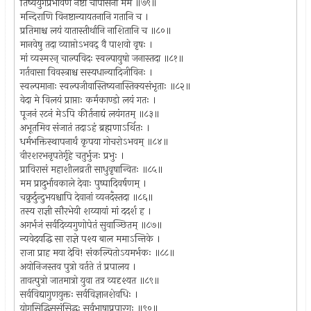
तिष्ययुगप्रभावेण नष्टा चोपासना मम ॥७९॥
मन्दिराणि विनष्टान्यायतनानि गतानि च ।
प्रतिमाश्च लयं यातास्तीर्थानि नाशितानि च ॥८०॥
मानवेषु तदा व्याप्तोऽभवद् वै पाशवो वृषः ।
मां व्यस्मरन् चाल्पविदः स्वल्पायुषो जनास्तदा ॥८१॥
गर्तवासा विवस्त्राश्च सस्यधान्यादिजीविनः ।
स्वल्पमानाः स्वल्पजीवास्तिष्यनास्तिक्यसंभृताः ॥८२॥
वेदा मे विलयं प्राप्ताः कर्मकाण्डो लयं गतः ।
पूजनं रटनं मेऽपि कीर्तनाद्यं लयंगतम् ॥८३॥
अभूतमिव संजातं तदाऽहं ब्रह्मणाऽर्थितः ।
धर्मभक्तिस्थापनार्थं कृपया गोचरोऽभवम् ॥८४॥
वीरशरभनृपतेर्गृहे चतुर्भुजः प्रभुः ।
प्राविरासं महाशीलव्रती साधुवृषान्वितः ॥८५॥
मम प्रादुर्भावकाले देवाः पुष्पादिवर्षणम् ।
चक्रुर्दुन्दुभयश्चापि देवानां व्यनदँस्तदा ॥८६॥
तस्य राज्ञी सौरभेयी शय्यायां मां ददर्श ह ।
अगर्भजं सर्वदिव्यगुणोपेतं सुवाञ्छितम् ॥८७॥
न्यवेदयद्धि सा राज्ञे पश्य बाल ममाऽन्तिके ।
राजा प्राह मया देवि! संकल्पितोऽयमर्भकः ॥८८॥
अयोनिजस्तव पुत्रो वर्तते तं प्रपालय ।
तावत्पुत्रो जातमात्रो युवा तत्र व्यदृश्यत ॥८९॥
सर्वविद्यागुणयुक्तः सर्वविज्ञानशेवधिः ।
योगसिद्धिसुसंसिद्धः सर्वभाषाप्रपारगः ॥९०॥