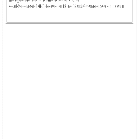
द्वापरयुगधर्मकर्मस्वभावास्तथाविधमानवानां मोक्षार्थं
मन्त्रादिभजनप्रदर्शनमितिनिरूपणनामा त्रिचत्वारिंशदधिकशततमोऽध्यायः ॥१४३॥