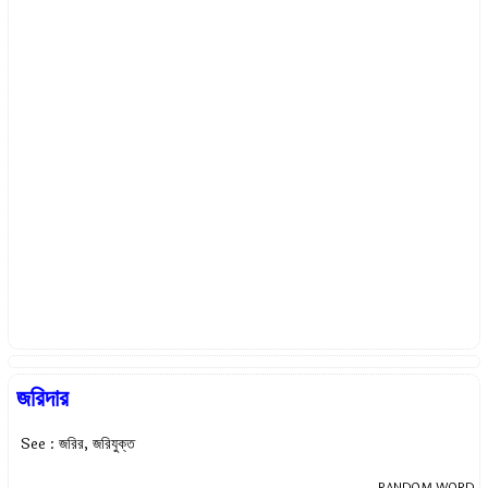
জরিদার
See : জরির, জরিযুক্ত
RANDOM WORD