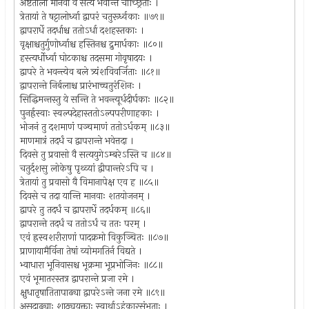
अष्टताला मानवा वै सत्ये भवन्ति चोच्छ्रिताः ।
त्रेतायां ते षट्टालोर्ध्वा द्वापरं चतुरूर्ध्वकाः ॥७९॥
द्वापरार्धे तदर्धाश्च ततोऽर्धा दशहस्तकाः ।
वृक्षाश्चतुर्गुणोर्ध्वाश्च हस्तिनश्च द्रुमार्धकाः ॥८०॥
हस्त्यर्धोर्ध्वा घोटकाश्च तदसमा गोवृषादयः ।
द्वापरे ते भवन्त्येव बले त्र्यंशविवर्जिताः ॥८१॥
द्वापरान्ते निर्बलाश्च प्रारंभाच्चतुरंशिनः ।
सिद्धिमन्तस्तु ये सन्ति ते भवन्त्यूर्धदीर्घकाः ॥८२॥
पुनर्ह्रस्वाः स्वल्पदेहास्ततोऽल्पपरीणाहकाः ।
भोजनं तु दशमाणं पञ्चमाणं ततोऽर्धकम् ॥८३॥
माणमात्रं तदर्धं च द्वापरान्ते भवेत्तदा ।
दिवसे तु प्रवासो वै सत्ययुगेऽम्बरेऽस्ति च ॥८४॥
चतुर्दशसु लोकेषु पृथ्व्यां द्वीपान्तरेऽपि च ।
त्रेतायां तु प्रवासो वै विमानापेक्ष एव ह ॥८५॥
दिवसे च तदा यान्ति मानवाः शतयोजनम् ।
द्वापरे तु तदर्धं च द्वापरार्धे तदर्धकम् ॥८६॥
द्वापरान्ते तदर्धं च ततोऽर्धं च ततः परम् ।
एवं ह्रस्वशरीराणां पादक्रमो विकुञ्चितः ॥८७॥
प्राणायामैर्विना तेषां व्योमगतिर्न विद्यते ।
भ्वाधारा भूनिवासश्च भूक्रमा भूप्रभोजिनः ॥८८॥
एवं भूमातरस्तत्र द्वापरान्ते प्रजा रमे ।
क्षुधातृषातितापाढ्या द्वापरेऽन्ते जना रमे ॥८९॥
असदाढ्याः शाठ्ययुक्ताः स्वार्थाऽहंकारसंभृताः ।