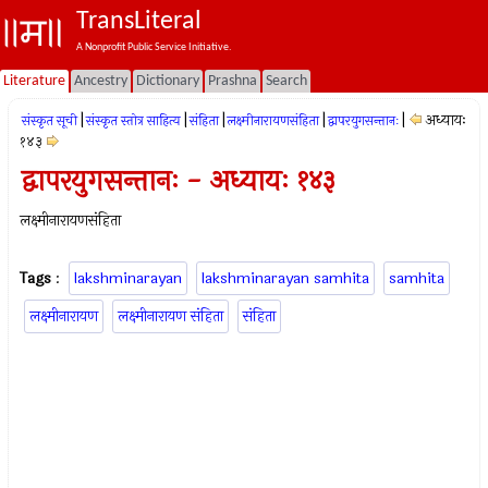
TransLiteral
A Nonprofit Public Service Initiative.
Literature
Ancestry
Dictionary
Prashna
Search
|
|
|
|
|
अध्यायः
संस्कृत सूची
संस्कृत स्तोत्र साहित्य
संहिता
लक्ष्मीनारायणसंहिता
द्वापरयुगसन्तानः
१४३
द्वापरयुगसन्तानः - अध्यायः १४३
लक्ष्मीनारायणसंहिता
Tags
:
lakshminarayan
lakshminarayan samhita
samhita
लक्ष्मीनारायण
लक्ष्मीनारायण संहिता
संहिता