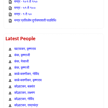
मन्त्र - १०१ ते १५०
मन्त्र - ५१ ते १००
मन्त्र - १ ते ५०
मन्त्र प्रतिलोम दुर्गासप्तशती पाठविधिः
Latest People
खटावकर, कृष्णराव
कंक, कृष्णाजी
कंक, येसाजी
कंक, कृष्णजी
काळे बसणीकर, गोविंद
काळे बसणीकर, कृष्णराव
कोल्हटकर, बळवंत
कोल्हटकर, लक्ष्मण
कोल्हटकर, गोविंद
कोल्हटकर, राम्रचंद्र