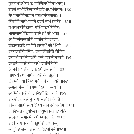
पुरुषार्थाऽर्धनाशश्च कल्पितार्धविनाशनम् ।
दार्ढ्यं चार्धास्तित्वफलं प्रारॆभाश्चार्धगोचराः ॥६८॥
मेधा चार्धविचारा च यत्नश्चार्धफलावहः ।
मित्राणि चार्धभावानि दास्यं चार्धं प्रवर्तते ॥६९॥
पशवश्चार्धविश्वासाः पक्षिणश्चार्धसेविनः ।
भाषाणामर्धविज्ञानं द्वापरेऽर्धे गते भवेत् ॥७०॥
अर्धाकर्षणरूपाणि चार्धाकर्षणशक्तयः ।
स्नेहास्पदादि चार्धानि द्वापरेर्धे गते क्षितौ ॥७१॥
राज्यदण्डैर्नियमिताः प्रजास्तिष्ठन्ति नीतिगाः ।
प्रकाशं चार्धमेवाऽपि कर्म तत्कर्म गण्यते ॥७२॥
प्रच्छन्नं गण्यते नैव चार्धं द्वापरिभिर्जनैः ।
दैवभयं प्रयात्येव द्वापरेऽर्धं प्रजासु वै ॥७३॥
पापभयं तथा चार्धं गण्यते नैव तद्युगे ।
द्रोहभयं तथा मिथ्याभयं चार्धं न गण्यते ॥७४॥
असत्कर्मभयं नैव गण्यतेऽघं न मन्यते ।
अर्धमेवं जायते वै द्वापरेऽर्धे हि पद्मजे ॥७५॥
तं रश्चोत्तरकाले तु त्र्यंशं सत्यं प्रजीवति ।
त्रिभागाश्चापि सत्यादेर्नश्यन्त्येव द्वयेऽन्तिमे ॥७६॥
द्वापरेऽन्ते चतुर्थांऽशाऽऽयुष्यवन्तो हि देहिनः ।
सहस्रार्धं समारंभे तदर्धं मध्यद्वापरे ॥७७॥
तदर्धं त्र्यंशके याते चतुर्थांशे तदर्धकम् ।
आयुर्वै ह्रासमापन्नं सर्वेषां देहिनां रमे ॥७८॥