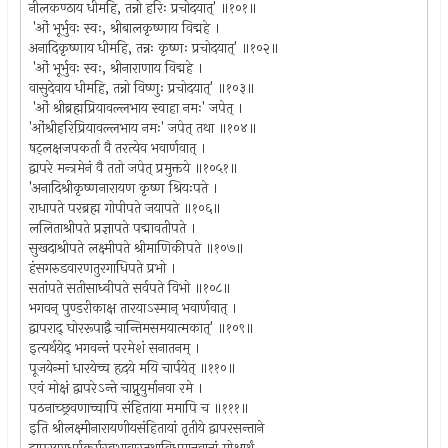
नीलकण्ठाय धीमहि, तन्नो हरिः प्रचोदयात्' ॥१०१॥
'ओं भूर्भुवः स्वः, श्रीबालकृष्णाय विद्महे ।
अनादिकृष्णाय धीमहि, तन्नः कृष्णः प्रचोदयात्' ॥१०२॥
'ओं भूर्भुवः स्वः, श्रीनाराणाय विद्महे ।
वासुदेवाय धीमहि, तन्नो विष्णुः प्रचोदयात्' ॥१०३॥
'ओं श्रीब्रह्मप्रियावल्लभाय स्वाहा नमः' जपेत् ।
'ओंश्रीहरिप्रियावल्लभाय नमः' जपेत् तथा ॥१०४॥
षट्लक्षजपकर्ता वै तरत्येव भवार्णवात् ।
द्वापरे मन्त्रमेनं वै ततो जपेत् प्रमुक्तये ॥१०५१॥
'अनादिश्रीकृष्णनारायण कृष्ण श्रियःपते ।
राधापते परब्रह्म गोपीपते जयापते ॥१०६॥
ललिताश्रीपते प्रज्ञापते पद्मावतीपते ।
सुखदाश्रीपते लक्ष्मीपते श्रीमाणिकीपते ॥१०७॥
हंसगरुडवारणतुरगाधिपते प्रभो ।
सतांपते सतीसाध्वीपते सर्वपते विभो ॥१०८॥
भगवन् पुण्डरीकाक्ष तारयाऽस्मान् भवार्णवात् ।
द्वापराद् घोररूपाद्वै चान्तिमसमयात्मकात्' ॥१०९॥
इत्यर्थयेद् भगवन्तं परमेशं सनातनम् ।
पूजयेन्मां धारयेच्च हृदये मयि चार्पयेत् ॥११०॥
एवं मोक्षं द्वापरेऽन्ते चाप्नुयुर्मानवा रमे ।
पठनाच्छ्रवणाच्चापि संहिताया ममापि च ॥१११॥
इति श्रीलक्ष्मीनारायणीयसंहितायां तृतीये द्वापरसन्ताने