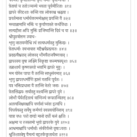
परमेश कृपासिन्धो कृते धर्माः पृथग्विधाः ।
त्रेतायां च ततोऽप्यन्ये भवता पूर्वमीरिताः ॥१॥
द्वापरे कीदृशाः सन्ति यत्र लोकाश्च श्रद्धया ।
प्रवर्तमाना धर्मार्थकाममोक्षान् प्रयन्ति वै ॥२॥
मन्त्रान्नामानि भक्तिं च कुर्वाणास्ते कथंविधाः ।
सत्यहीना अपि मुक्तिं व्रजिष्यन्ति दिवं च वा ॥३॥
श्रीपुरुषोत्तम उवाच-
शृणु नारायणीश्रि त्वं सत्यधर्मास्तु मुक्तिदाः ।
त्रेताधर्माः स्वभावात्त महैश्वर्यप्रदत्वतः ॥४॥
प्रददत्यैश्वरान् लोकान् भौमवैराजवैष्णवान् ।
द्वापरस्य वृषा लक्ष्मि निकृष्टा कल्मषस्पृशः ॥५॥
तन्नाशार्थं कृष्णरूपो भवामि द्वापरे मुहुः ।
मम योगेन पापा वै तरन्ति साधुसंगमात् ॥६॥
शृणु द्वापरधर्माणि ह्रासं गतानि पूर्वतः ।
यत्र भक्तिप्रधाना वै तरन्ति नेतरे जनाः ॥७॥
त्रेतासिद्धयः सर्वास्तु नश्यन्ति द्वापरे युगे ।
लोभौ धैर्यरहितत्वं वाणिज्यं कपटान्वितम् ॥८॥
अतत्त्वनिश्चयश्चापि वर्णानां ध्वंस इत्यपि ।
विपर्ययस्तु सर्वेषु कर्मणां स्वस्वयोगिनाम् ॥९॥
यात्रा वधः परो दण्डो मानो दर्पो बलं क्षतिः ।
अक्षमा च रजस्तमो भूयो द्वापरके युगे ॥१०॥
आश्रमाश्चापि धर्मार्थाः संकीर्यन्ते वृषाऽवराः ।
श्रुतिशास्त्रेषु वैमत्यं बहुतर्ककृतार्थता ॥११॥