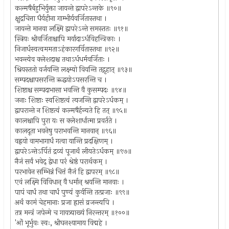
कल्मषैर्बहुभिर्युक्ता जायन्ते द्वापरेऽन्तके ॥९०॥
क्षुद्रचित्ता धैर्यहीना गाम्भीर्यवर्जितास्तथा ।
जायन्ते मानवा लक्ष्मि द्वापरेऽन्ते समस्ततः ॥९१॥
स्त्रियः श्रीवर्जिताश्चापि मर्यादाऽर्धविहन्त्रिकाः ।
निजार्धस्वत्वममताऽहंकारगर्वितास्तथा ॥९२॥
भवन्त्येव क्लेशदाश्च तथाऽर्धधर्मवर्जिताः ।
श्रियस्ततो वर्जयन्ति लक्ष्म्यो वियन्ति तद्गृहात् ॥९३॥
सम्पदश्चापसरन्ति ऋद्धयोऽपसरन्ति च ।
शिष्टाश्च सम्पदाभासा भवन्ति वै कुसम्पदः ॥९४॥
जनाः शिष्टाः स्वशिष्टत्वं त्यजन्ति द्वापरेऽर्धकम् ।
द्वापरान्ते न शिष्टत्वं कल्मषैर्हन्यते हि तत् ॥९५॥
कालश्चापि पुरा यः स क्लेशार्धात्मा प्रवर्तते ।
कालदूता भवनेषु पराभवन्ति मानवान् ॥९६॥
वह्नयो वामभागार्धं गत्वा यान्ति प्रदक्षिणम् ।
द्वापरेऽन्तेऽर्पितं द्रव्यं पूजार्थं लीयतेऽर्धकम् ॥९७॥
नैजं सर्वं भवेद् द्वेधा परं श्रेष्ठं परार्थकम् ।
परभावेन सम्भिन्नं चित्तं नैजं हि द्वापरम् ॥९८॥
एवं लक्ष्मि विविधान् वै धर्मान् श्रयन्ति मानवाः ।
पापं चार्धं तथा चार्धं पुण्यं कुर्वन्ति तत्प्रजाः ॥९९॥
अर्थं कामं चेहमानाः प्रजा ह्रासं व्रजन्त्यपि ।
तत्र मन्त्रं जपेन्मे च गायत्र्याख्यं निरन्तरम् ॥१००॥
'ओं भूर्भुवः स्वः, श्रीघनश्यामाय विद्महे ।