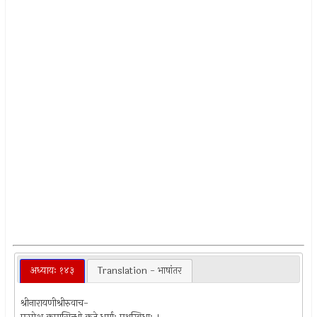
अध्यायः १४३
Translation - भाषांतर
श्रीनारायणीश्रीरुवाच-