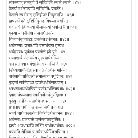
संकल्पात् सत्ययुगे वै सृष्टिरस्ति स्थले स्थले ॥४५॥
त्रेतायां दर्शनाच्चापि सृष्टिरीतिः प्रवर्तते ।
त्रेतान्ते स्पर्शनात् सृष्टिर्द्वापरे मिथुनादपि ॥४६॥
द्वापरार्धे गते सृष्टिर्मिथुनाद् विफला क्वचित् ।
एवं सर्वा हि खनयो बीजाधान्यो भवन्ति वै ॥४७॥
पुरुषा मोघवीर्याश्च वासनार्धप्रवर्तनाः ।
विषयार्धकृतस्नेहाः प्रवर्तन्तेऽर्धरागतः ॥४८॥
अर्धरुग्णाः प्रजाश्चापि बलार्धवत्य इत्यथ ।
अर्धह्रस्वाः पूर्वतश्च प्रवर्तन्ते द्वये युगे ॥४९॥
मन्त्राश्चार्धं फलन्त्येव गुरवश्चार्धबोधिनः ।
दानं व्रतं दया धर्मश्चार्धभावं भजन्ति वै ॥५०॥
शिष्याश्चार्धनिदेशस्था वर्तन्तेऽर्धस्वमानिनः ।
नार्यश्चार्धं पातिव्रत्यं समास्थाय वधूटिकाः ॥५१॥
कुटुम्बं सर्वमेवाऽत्र द्वापरेऽर्धार्थसाधकम् ।
आश्रमाश्चाऽर्धवृषिणो वर्णाश्चार्धनिजप्रथाः ॥५२॥
देवाश्चार्धफलदाश्च स्वामिनोऽर्धसुरक्षिणः ।
युद्धेषु चार्धविजयश्चार्धभटाः ऋतंजयाः ॥५३॥
प्रधानाश्चार्धगौणाश्च राज्यं चार्धं प्रकाशते ।
भाग्यं चार्धं फलत्येव निर्णयोऽर्धऋतंभरः ॥५४॥
अर्धरसाः प्रजायन्ते पूर्णरसाढ्यमूलिनः ।
द्वापरे शपथाश्चापि लक्ष्मि चार्धयथार्थकाः ॥५५॥
वचनानि श्रेष्ठिनां च तथैवाऽर्धस्थिराणि च ।