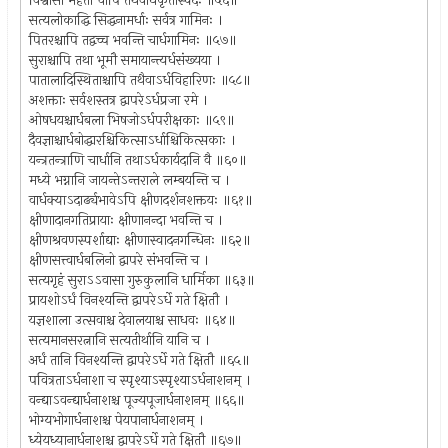
विश्वासो महतां चापि तथैवार्धकृतास्पदः ॥५६॥
सत्यलोकाद्धि सिद्धनामर्धाः सर्वत्र गामिनः ।
पितरश्चापि तद्वच्च भवन्ति चार्धगामिनः ॥५७॥
सुराश्चापि तथा भूमौ समायान्त्यर्धसंख्यया ।
पातालादिस्थिताश्चापि तथैवाऽर्धविहारिणः ॥५८॥
अशक्ताः सर्वशस्तत्र द्वापरेऽर्धप्रजा रमे ।
ओषधयश्चार्धबला भिषजोऽर्धपरीक्षकाः ॥५९॥
दैवज्ञाश्चार्धबोद्धारश्चिकित्साऽर्धाश्चिकित्सकाः ।
यन्त्रतन्त्राणि चार्धानि तथाऽर्धकार्यदानि वै ॥६०॥
मध्ये भग्नानि जायन्तेऽन्तराले लम्बयन्ति च ।
वार्धक्याऽदार्ढ्यभावेऽपि क्षीणदर्शनशक्तयः ॥६१॥
क्षीणादानगतिप्रायाः क्षीणानन्दा भवन्ति च ।
क्षीणश्रवणस्पर्शाद्याः क्षीणास्वादनगन्धिनः ॥६२॥
क्षीणसत्त्वार्धबलिनो द्वापरे संभवन्ति च ।
सत्यगृहं सुराऽऽवासा गुरुकुलानि धार्मिका ॥६३॥
प्रायशोऽर्धं विनश्यन्ति द्वापरेऽर्धे गते क्षितौ ।
यज्ञशाला उत्सवाश्च देवालयाश्च साधवः ॥६४॥
सत्यमानसरत्नानि सत्यतीर्थानि यानि च ।
अर्धं तानि विनश्यन्ति द्वापरेऽर्धे गते क्षितौ ॥६५॥
पवित्रताऽर्धनाशा च स्पृश्याऽस्पृश्याऽर्धनाशनम् ।
वन्द्याऽवन्द्यार्धनाशश्च पूज्यपूजार्धनाशनम् ॥६६॥
भोग्यभोगार्धनाशश्च पेयपानार्धनाशनम् ।
ध्येयध्यानार्धनाशश्च द्वापरेऽर्धे गते क्षितौ ॥६७॥