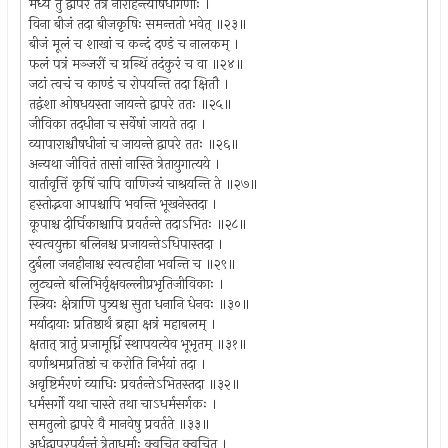
मध्ये तु द्वापरे तत्र नारोहन्त्योषधीगणाः ।
विना बीजं तदा बीजकृषिः समन्ततो भवेत् ॥२३॥
बीजं मूलं च शाखां च कन्दं दण्डं च नालकम् ।
फलं पत्रं मञ्जरीं च ग्रन्थिं तदंकुरं च वा ॥२४॥
जटां त्वचं च काण्डं च रोपयन्ति तदा क्षितौ ।
तद्वंशा ओषधयस्ता जायन्ते द्वापरे ततः ॥२५॥
जीविका तदधीना च सर्वेषां जायते तदा ।
व्यापाराश्चौषधीनां च जायन्ते द्वापरे ततः ॥२६॥
अन्यथा जीवितं तासां नास्ति त्रेतायुगात्यये ।
वार्तावृत्तिं कृषिं चापि वाणिज्यं चाश्रयन्ति ते ॥२७॥
हस्तोद्भवा आपश्चापि भवन्ति भूखनेस्तदा ।
कूपाश्च दीर्घिकाश्चापि प्रवर्तन्ते तदाऽभितः ॥२८॥
स्वत्वयुक्ता बलिनश्च प्रजायन्तेऽधिपास्तदा ।
दुर्बला जनहीनाश्च स्वत्वहीना भवन्ति च ॥२९॥
लुट्यन्ते बलिभिर्वृक्षवल्लीप्रभृतिजीविकाः ।
स्त्रियः क्षेत्राणि पुत्र्यश्च सुता धनानि धेनवः ॥३०॥
मर्यादायाः प्रतिष्ठार्थं ब्रह्मा क्षत्रं महाबलम् ।
क्षतात् त्रातुं प्रजामूर्ध्नि स्थापयत्येव भूभृतम् ॥३१॥
वर्णाश्रमप्रतिष्ठां च करोति निर्भयां तदा ।
अवृष्टिर्मरणं व्याधिः प्रवर्तन्तेऽभितस्तदा ॥३२॥
धर्मसर्गो यथा चास्ते तथा चाऽधर्मसर्गकः ।
समतुलो द्वापरे वै मानवेषु प्रवर्तते ॥३३॥
अर्धद्वापरपर्यन्तं त्रेताधर्माः क्वचित् क्वचित् ।