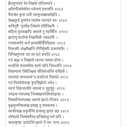
द्वैधमुत्पद्यते तेन निश्चयो नाधिगम्यते ।
अनिर्णीतार्थयोगेन धर्मतत्त्वं हसत्यपि ॥१२॥
वैमत्येन कृतो धर्मो व्याकूलश्चावसीदति ।
वेदश्चतुर्धा कृष्णेन व्यासेन व्यस्यते ततः ॥१३॥
ऋषिपुत्रैः पुनर्वेदा भिद्यन्ते दृष्टिविभ्रमैः ।
संहिता नूतनाश्चापि जायन्ते तु महर्षिभिः ॥१४॥
द्वापरेषु प्रवर्तन्ते भिन्नार्थैस्तैः स्वदर्शनैः ।
एवमाध्वर्यवं कर्म प्रस्थानैर्विविधैस्ततः ॥१५॥
विकल्पैः संक्षयैश्चापि गौणैर्मुख्यैः प्रकाण्डकैः ।
विभिन्नगुणकं तत्र तत्र देशे प्रवर्तते ॥१६॥
एवं श्रद्धा च विश्वासो धारणा भावनाऽर्हणा ।
नश्यन्ति कालयोगेन सत्यं चापि विनश्यति ॥१७॥
नियाम्यत्वं स्थितिश्चात्र नीतिर्नश्यन्ति छद्मिनी ।
कापट्यं चाप्यसत्यं च प्रतारित्वं विवर्धते ॥१८॥
एवं विपर्ययोत्पन्ना कुदृष्टिर्द्वापरे भवेत् ।
मरणं विघ्नजातानि जायन्ते च मुहुर्मुहुः ॥१९॥
उपद्रवा व्याधयश्च चिन्ताश्चाकस्मिकोद्भवाः ।
विषयाभिसन्धयश्च जायन्ते द्वापरेऽधिकाः ॥२०॥
वृक्षगुल्मौषधयश्च प्रसह्य तु यथाबलम् ।
स्वकीयाश्च प्रकुर्वन्ति प्रजास्तु द्वापरे तदा ॥२१॥
ओषधयो विलोक्यैतत् प्रविष्टास्तु धरां प्रति ।
फालकृष्टाः प्ररोहन्ति द्वापरे वै ततः परम् ॥२२॥