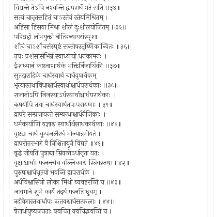
विद्यन्ते तेऽपि नश्यन्ति द्वापरार्धे गते सति ॥३४॥
सत्यं चानृतसहितं चाऽस्तेयं स्तेयमिश्रितम् ।
अहिंसा हिंसया मिश्रा शीलं दुःशीलयोजितम् ॥३५॥
परिग्रहो लोभयुक्तो नीतिरन्यायसंस्पृशा ।
शौचं चाऽशौचसंस्पृष्टं सन्तोषस्तृष्णिकान्वितः ॥३६॥
तपः प्रशंसासंभिन्नं स्वाध्यायो धनकामनः ।
ईशध्यानं कष्टनाशार्थकं भक्तिर्निजार्थिकी ॥३७॥
सुतदारादिकं चार्धस्वार्थं चार्धवृषार्थकम् ।
भृत्यास्तथाविधाश्चार्धस्वार्थाश्चार्धपरार्थकाः ॥३८॥
राजानोऽपि निजस्याऽर्धस्वार्थाश्चार्धपरार्थकाः ।
ऋषयोपि तथा चार्धस्वार्थतपःपरायणाः ॥३९॥
द्वापरे सम्प्रजायन्ते सम्बन्धाश्चार्धनैजिकाः ।
धर्मकार्याणि यज्ञाश्च स्वार्धार्थसाधकार्थकाः ॥४०॥
वृष्ट्या चार्धं कूपजलैरर्धं भोज्यान्नमीयते ।
द्वापरोत्तरभागे वै निश्चितायुर्न विद्यते ॥४१॥
वृद्धे जीवति पुत्राद्या म्रियन्तेऽर्धानृता यतः ।
वृक्षाश्चार्धाः फलन्त्येव वल्लिकाश्च स्त्रियस्तथा ॥४२॥
पुरुषाश्चार्धधृतयो भवन्ति द्वापरार्धके ।
अर्धविश्वासिनो लोका मिथो व्यवहरन्ति च ॥४३॥
जायमाने शुभे कार्ये तदर्थं फलति ध्रुवम् ।
नदीवेगास्तथार्धापः ऋतवश्चार्धसत्फलाः ॥४४॥
त्रेतार्धायुष्यजनताः क्वचित् क्वचिद्भवन्ति च ।