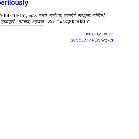
erilously
PERILOUSLY ,
adv.
सभयं, ससंशयं, ससन्देहं, सशङ्कं, सन्दिग्धं,
ङ्कापूर्व्वं,
भयानकं, शङ्कया
.
See
DANGEROUSLY.
RANDOM WORD
SUGGEST A NEW WORD!