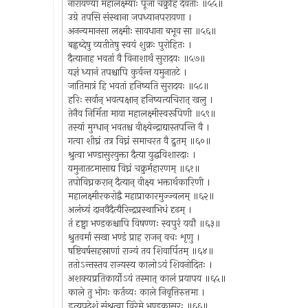
नारायण्या महालक्ष्म्याः पूजां चक्रुर्हि देवताः ॥५५॥
उग्रे तपसि संस्थाना जपध्यानपरायणा ।
अनन्यमानसा लक्ष्मीः सावधाना बभूव सा ॥५६॥
बह्वब्देषु व्यतीतेषु स्वयं शुक्रः पुरोहितः ।
दैत्यानाह भवतां वै विनाशार्थं सुरादयः ॥५७॥
यज्ञं ध्यानं तपश्चापि कुर्वन्त यमुनातटे ।
जातिमात्रं हि भवतां हनिष्यति सुरादयः ॥५८॥
हरिः सर्वान् भवत्पक्षान् हनिष्यत्यचिरात् खलु ।
तेनैव निर्मिता माया महालक्ष्मीस्वरूपिणी ॥५९॥
तस्यां मुग्धान् भवतश्च वीक्ष्येन्द्राद्यास्तपन्ति वै ।
गत्वा शीघ्रं तत्र विघ्नं समाचरत वै द्रुतम् ॥६०॥
श्रुत्वा भण्डासुरयुक्ता दैत्या युद्धविशारदाः ।
यमुनातटमासाद्य विघ्नं चक्रुर्महारणम् ॥६१॥
तपोविघ्नकरान् दैत्यान् वीक्ष्य भक्तार्थकारिणी ।
महालक्ष्मीरकरोद्वै महाप्राकारमुज्ज्वलम् ॥६२॥
अलंघ्यं दानवैदैत्यैरिन्द्रप्रस्थाभिधं दृढम् ।
तं दृष्ट्वा भण्डकश्चापि विषण्णः स्वपुरं ययौ ॥६३॥
श्रुतवर्मा सखा भण्डं प्राह राजन् वचः शृणु ।
षष्टिवर्षसहस्राणां राज्यं तव शिवार्पितम् ॥६४॥
ततोऽन्तस्तव राज्यस्य कालोऽयं शिवनोदितः ।
अशक्यप्रतिकार्योऽयं तस्मात् कालं प्रयापय ॥६५॥
काले तु भोगः कर्तव्यः काले निवृत्तिरुत्तमा ।
इत्युपदेशं संश्रुत्वा विरेमे भण्डकासुरः ॥६६॥