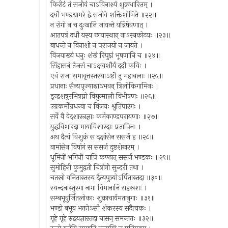
किरीटं तं सजीवं चाऽविनाश्यं शुक्रधारितम् ।
दधौ भण्डश्चामरे द्वे सजीवे शक्तिशोभिते ॥२२॥
न रोगो न च दुःखानि जायन्ते यन्निषेवणात् ।
आतपत्रं दधौ यस्य छायास्थान् नाऽस्त्रकोटयः ॥२३॥
बाधन्ते न विनाशो न पराजयो न जायते ।
विजयाख्यं धनुः शंखं रिपुघ्नं भूषणानि च ॥२४॥
सिंहासनं तैजसं चाऽक्षयशौर्यं ददौ कविः ।
एवं राजा समावृत्तस्तस्याऽष्टौ तु महाबलाः ॥२५॥
प्रधानाः सैन्यपूज्याश्चाऽभवन् त्रिलोकिगामिनः ।
इन्द्रशत्रुरमित्रघ्नो विद्युन्माली विभीषणः ॥२६॥
उग्रकर्मोग्रधन्वा च विजयः श्रुतिपारगः ।
सर्वे वै वेदशास्त्रज्ञाः कर्मकाण्डपरायणाः ॥२७॥
युद्धविशारदा मायाविशारदाः प्रतापिनः ।
अथ दैत्यं विशुक्रं स दक्षांसेन ससर्ज ह ॥२८॥
वामांसेन विषांगं स ससर्ज दुष्टशेखरम् ।
धूमिनीं भगिनीं चापि कण्ठात् ससर्ज भण्डकः ॥२९॥
सुमोहिनी कुमुद्वती चित्रांगी सुन्दरी तथा ।
चतस्रो वनितास्तस्य दैत्यपुत्र्योऽर्पितास्तदा ॥३०॥
स्यन्दनास्तुरगा नागा विमानानि सहस्रशः ।
सम्बभूवुर्जितलोकाः शुक्राचार्यमतानुगाः ॥३१॥
भण्डो बभूव भक्तोऽसौ शंकरस्य सदैत्यकः ।
गृहे गृहे रुद्रयज्ञास्तदा चासन् समन्ततः ॥३२॥