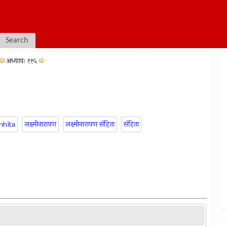
Search
अध्यायः ११५
mhita
लक्ष्मीनारायण
लक्ष्मीनारायण संहिता
संहिता