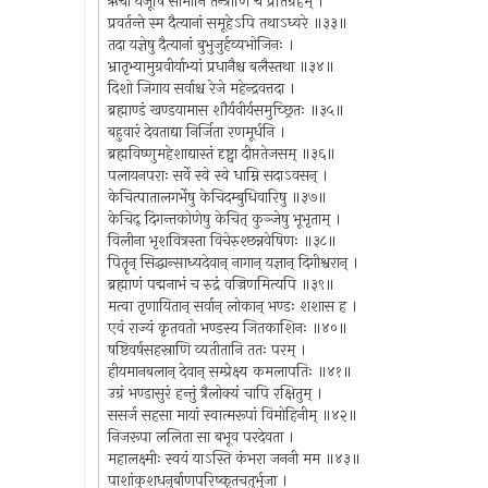
ऋचो यजूँषि सामानि तन्त्राणि च प्रतिग्रहम् ।
प्रवर्तन्ते स्म दैत्यानां समूहेऽपि तथाऽध्वरे ॥३३॥
तदा यज्ञेषु दैत्यानां बुभुजुर्हव्यभोजिनः ।
भ्रातृभ्यामुग्रवीर्याभ्यां प्रधानैश्च बलैस्तथा ॥३४॥
दिशो जिगाय सर्वाश्च रेजे महेन्द्रवत्तदा ।
ब्रह्माण्डं खण्डयामास शौर्यवीर्यसमुच्छ्रितः ॥३५॥
बहुवारं देवताद्या निर्जिता रणमूर्धनि ।
ब्रह्मविष्णुमहेशाद्यास्तं दृष्ट्वा दीप्ततेजसम् ॥३६॥
पलायनपराः सर्वे स्वे स्वे धाम्नि सदाऽवसन् ।
केचित्पातालगर्भेषु केचिदम्बुधिवारिषु ॥३७॥
केचिद् दिगन्तकोणेषु केचित् कुञ्जेषु भूभृताम् ।
विलीना भृशवित्रस्ता विचेरुश्छन्नवेषिणः ॥३८॥
पितॄन् सिद्धान्साध्यदेवान् नागान् यज्ञान् दिगीश्वरान् ।
ब्रह्माणं पद्मनाभं च रुद्रं वज्रिणमित्यपि ॥३९॥
मत्वा तृणायितान् सर्वान् लोकान् भण्डः शशास ह ।
एवं राज्यं कृतवतो भण्डस्य जितकाशिनः ॥४०॥
षष्टिवर्षसहस्राणि व्यतीतानि ततः परम् ।
हीयमानबलान् देवान् सम्प्रेक्ष्य कमलापतिः ॥४१॥
उग्रं भण्डासुरं हन्तुं त्रैलोक्यं चापि रक्षितुम् ।
ससर्ज सहसा मायां स्वात्मरूपां विमोहिनीम् ॥४२॥
निजरूपा ललिता सा बभूव परदेवता ।
महालक्ष्मीः स्वयं याऽस्ति कंभरा जननी मम ॥४३॥
पाशांकुशधनुर्बाणपरिष्कृतचतुर्भुजा ।