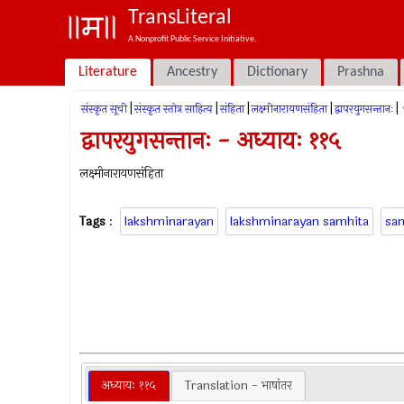
TransLiteral
A Nonprofit Public Service Initiative.
Literature
Ancestry
Dictionary
Prashna
|
|
|
|
|
संस्कृत सूची
संस्कृत स्तोत्र साहित्य
संहिता
लक्ष्मीनारायणसंहिता
द्वापरयुगसन्तानः
द्वापरयुगसन्तानः - अध्यायः ११५
लक्ष्मीनारायणसंहिता
Tags
:
lakshminarayan
lakshminarayan samhita
sa
अध्यायः ११५
Translation - भाषांतर