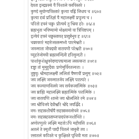
देवता इन्द्रप्रस्थे वै विशाले वनविस्तरे ।
कुण्डं सुयोग्यविस्तारं कृत्वा वह्निं निधाय च ॥६७॥
कृत्वा दृढां प्रतिज्ञां वै महालक्ष्मीं प्रपूज्य च ।
परितो हवनं चक्रुः प्रीत्यर्थं तु श्रिया हरेः ॥६८॥
ब्रह्मभूता भविष्यामो भोक्ष्यामो वा त्रिविष्टपम् ।
इत्येवं हवनं चक्रुस्तावत् प्रादुर्बभूव ह ॥६९॥
चक्राकारं महत्तेजस्तन्मध्ये पारमेश्वरी ।
जगन्माता जीवदात्री नारायणी परेश्वरी ॥७०॥
व्यूहतेजोमयी ब्रह्मानन्दिनी हरिसुन्दरी ।
पाशांकुशेक्षुकोदण्डपद्ममाला लसत्करा ॥७१॥
दृष्ट्वा तां मुमुहुर्देवाः प्रणेमुर्विगतज्वराः ।
तुष्टुवुः श्रीमहालक्ष्मीं ललितां वैष्णवीं प्रसूम् ॥७२॥
जय लक्ष्मि जगन्मातर्जय लक्ष्मि परात्परे ।
जय कल्याणनिलये जय सर्वकलात्मिके ॥७३॥
जय ब्राह्मि महालक्ष्मि ब्रह्मात्मिके परात्मिके ।
जय नारायणि शान्ते जय श्रीललिते रमे ॥७४॥
जय श्रीविजये देवीश्वरि श्रीदे जयर्द्धिदे ।
नमः सहस्रशीर्षायै सहस्राननलोचने ॥७५॥
नमः सहस्रहस्ताब्जपादपंकजशोभिते ।
अणोरणुतरे लक्ष्मि महतोऽपि महीयसि ॥७६॥
अतलं ते स्मृतौ पादौ वितलं जानुनी तव ।
रसातलं कटिस्ते च कुक्षिस्ते पृथिवी मता ॥७७॥