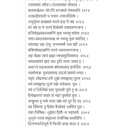
रचयामास तत्रैवाऽऽवेशयामास जीवनम् ।
बालकश्चेतनः सोऽपि सञ्जातो रोषवानति ॥११॥
शतरुद्रीयपाठी च पपाठ शंकरान्तिके ।
शंभुर्भूत्वा प्रसन्नस्तं वरार्थं प्राह वै तदा ॥१२॥
वरं वव्रे स मे राज्यं त्रैलोक्ये स्यादकण्टकम् ।
प्रतियोद्ध्रस्त्रशस्त्राणि वृथा भवन्तु सर्वथा ॥१३॥
ममाऽस्त्रशस्त्रमन्त्राश्च मा भवन्तु वृथा क्वचित् ।
तथेत्याह तदा शंभुः राज्यमस्मै तथा ददौ ॥१४॥
षष्टिवर्षसहस्राणि राज्यं भवत्वकण्टकम् ।
तदा वीक्ष्य स्वयं ब्रह्मा भण्डासुरेतिनामतः ॥१५॥
भण्डास्फोटो ह्ययं जात इति मत्वा जगाद ह ।
अथाऽयं रुद्रभालस्य क्रोधानलात् प्रभर्जितः ॥१६॥
भस्मोत्पन्नः पुनस्तस्माद् रुद्रजो दानवोऽभवत् ।
ववृधे शीघ्रमेवाऽसौ शुक्रं समाह्वयत् गुरुम् ॥१७॥
मयं समाह्वयत् पूजां चक्रे तयोस्ततः पुनः ।
मयं तं शिल्पिनं प्राह पुरातनी पुरी तु या ॥१८॥
दैत्येश्वराणां चास्ते तां भग्नां पुनर्नवां कुरु ।
तच्छ्रुत्वा तु मयो गत्वा चक्रे नवं पुरं हि तत् ॥१९॥
यत्र स्थित्वा तु दैत्येन त्रैलोक्यं शासितं पुरा ।
तत्राऽभिषिक्तः शुक्रेण दैतेयैः स महाबलैः ॥२०॥
शुशुभे परया स्मृद्ध्या तेजोभिश्च बलादिभिः ।
हिरण्यकशिपुर्यं वै किरीटं प्राक् दधार ह ॥२१॥