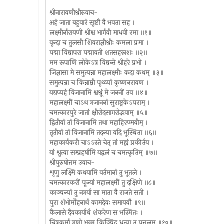
श्रीनारायणीश्रीरुवाच-
अहं जाता बहुवारं सृष्टौ वै भवता सह ।
लक्ष्मीर्नारायणी श्रीश्च भार्गवी माधवी रमा ॥१॥
वृन्दा च तुलसी शिवराज्ञीश्रीः कमला प्रमा ।
पद्मा विद्यापरा पद्मावती शतसहस्रशः ॥२॥
मम रूपाणि लोकेऽत्र विद्यन्ते श्रीहरे प्रभो ।
जिज्ञासा मे समुत्पन्ना महालक्ष्मीः कदा कथम् ॥३॥
समुत्पन्ना च किन्नाम्नी पृथ्व्यां कृष्णनरायण ।
यद्यप्यहं विजानामि श्वश्रूं मे जननीं तव ॥४॥
महालक्ष्मीं चाऽथ गजाननां सुराष्ट्रकेऽपराम् ।
चमत्कारपुरे जातां क्षीरोदसागरोद्भवाम् ॥५॥
द्वितीयां तां विजानामि तथा महाहिरण्मयीम् ।
तृतीयां तां विजानामि तदन्या यदि भूस्थिता ॥६॥
महाकार्यकरी चाऽऽस्ते चेत् तां मह्यं प्रकीर्तय ।
यां श्रुत्वा सम्प्रहर्षामि यद्बलं च चमत्कृतिम् ॥७॥
श्रीपुरुषोत्तम उवाच-
शृणु लक्ष्मि कथयामि वर्तमानां तु भूतले ।
चमत्कारकरीं पूज्यां महालक्ष्मीं तु दक्षिणे ॥८॥
काञ्चन्यां तु नगर्या सा माता वै राजते सती ।
पुरा शंभोर्मोहनार्थं कामदेवः समाययौ ॥९॥
कैलासे दैवकार्यार्थं शंकरेण स भस्मितः ।
चित्रकर्मा गणो भस्म किञ्चिद् धृत्वा तु पुत्तलम् ॥१०॥