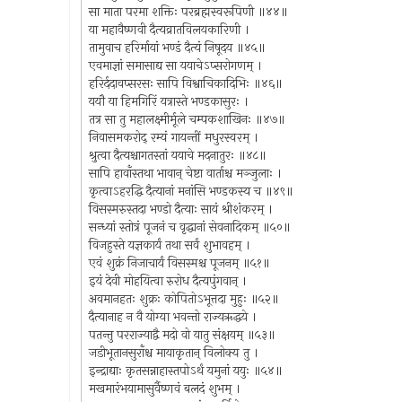
सा माता परमा शक्तिः परब्रह्मस्वरूपिणी ॥४४॥
या महावैष्णवी दैत्यव्रातविलयकारिणी ।
तामुवाच हरिर्मायां भण्डं दैत्यं निषूदय ॥४५॥
एवमाज्ञां समासाद्य सा ययाचेऽप्सरोगणम् ।
हरिर्ददावप्सरसः सापि विश्वाचिकादिभिः ॥४६॥
ययौ या हिमगिरिं यत्रास्ते भण्डकासुरः ।
तत्र सा तु महालक्ष्मीर्मूले चम्पकशाखिनः ॥४७॥
निवासमकरोद् रम्यं गायन्तीं मधुरस्वरम् ।
श्रुत्वा दैत्यश्चागतस्तां ययाचे मदनातुरः ॥४८॥
सापि हावाँस्तथा भावान् चेष्टा वार्ताश्च मञ्जुलाः ।
कृत्वाऽहरद्धि दैत्यानां मनांसि भण्डकस्य च ॥४९॥
विसस्मरुस्तदा भण्डो दैत्याः सायं श्रीशंकरम् ।
सन्ध्यां स्तोत्रं पूजनं च वृद्धानां सेवनादिकम् ॥५०॥
विजहुस्ते यज्ञकार्यं तथा सर्वं शुभावहम् ।
एवं शुक्रं निजाचार्यं विसस्मश्च पूजनम् ॥५१॥
इयं देवी मोहयित्वा रुरोध दैत्यपुंगवान् ।
अवमानहतः शुक्रः कोपितोऽभूत्तदा मुहुः ॥५२॥
दैत्यानाह न वै योग्या भवन्तो राज्यऋद्धये ।
पतन्तु परराज्याद्वै मदो वो यातु संक्षयम् ॥५३॥
जडीभूतानसुराँश्च मायाकृतान् विलोक्य तु ।
इन्द्राद्याः कृतसन्नाहास्तपोऽर्थं यमुनां ययुः ॥५४॥
मखमारंभयामासुर्वैष्णवं बलदं शुभम् ।