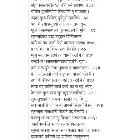
शंकुधराख्यश्चौरोऽहं चौर्यकर्मपरायणः ॥६७॥
चौर्येण कृतनिर्वाहो विचरामि तु पापवान् ।
उद्धारं कुरु विप्रेन्द्र पूर्वगुरो दयानिधे ॥६८॥
यथा मे स्यादभ्युदयो मोक्षणं च तथा कुरु ।
श्रुत्वैवं शरणस्थस्य पुराभक्तस्य वै मुनिः ॥६९॥
सुमन्तुर्दयया प्राह तदुद्धारं विचिन्तयन् ।
करिष्ये तव परमं श्रेयो नास्त्यत्र संशयः ॥७०॥
प्रवदामि यथा शिष्य तथा विधेहि सादरम् ।
शृणु स्वल्पमुपदेशं तव योग्यं वदामि ते ॥७१॥
चन्द्रवंशो भवानासीन्महाकोषपतिः पुरा ।
ततो याम्यपुरे गत्वा भुक्त्वा च यातनास्ततः ॥७२॥
प्रेतो जातस्ततो मेऽपि कृपया मानवोऽसि वै ।
तथापि चौरभावस्ते न नष्टोऽत्र वदामि ते ॥७३॥
त्वया यत् खनितं खातं द्रव्यं तत्र च यद् भवेत् ।
तेन यज्ञं कुरु त्वत्र सुमन्तुहस्तकारितम् ॥७४॥
सुमन्तुश्चाहमेवात्र वटाऽधस्ताद् वसामि तु ।
सर्वे जानन्ति लोका मां तापसं सिद्धयोगिनम् ॥७५॥
सुमन्तुना मखश्चापि क्रियते वद चेत्यपि ।
प्रजासु त्वं समस्तासु विश्वासं सम्प्रदापय ॥७६॥
आगमिष्यन्ति ऋषयो मुनयो देवतास्तथा ।
भूसुरा मानवाः सन्तः साध्व्यश्चात्र मखे ततः ॥७७॥
द्रव्यव्ययं करिष्येऽहं करिष्ये मखमुत्तमम् ।