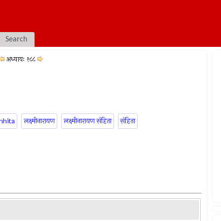
Search
अध्यायः १८८
mhita
लक्ष्मीनारायण
लक्ष्मीनारायण संहिता
संहिता