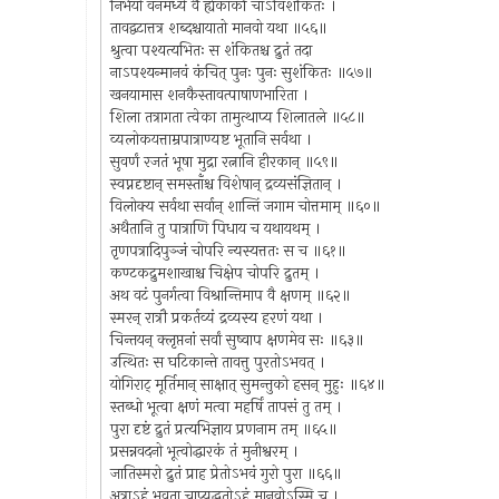
निर्भयो वनमध्ये वै ह्येकाकी चाऽविशंकितः ।
तावद्वटात्तत्र शब्दश्चायातो मानवो यथा ॥५६॥
श्रुत्वा पश्यत्यभितः स शंकितश्च द्रुतं तदा
नाऽपश्यन्मानवं कंचित् पुनः पुनः सुशंकितः ॥५७॥
खनयामास शनकैस्तावत्पाषाणभारिता ।
शिला तत्रागता त्वेका तामुत्थाप्य शिलातले ॥५८॥
व्यलोकयत्ताम्रपात्राण्यष्ट भूतानि सर्वथा ।
सुवर्णं रजतं भूषा मुद्रा रत्नानि हीरकान् ॥५९॥
स्वप्नदृष्टान् समस्ताँश्च विशेषान् द्रव्यसंज्ञितान् ।
विलोक्य सर्वथा सर्वान् शान्तिं जगाम चोत्तमाम् ॥६०॥
अथैतानि तु पात्राणि पिधाय च यथायथम् ।
तृणपत्रादिपुञ्जं चोपरि न्यस्यत्ततः स च ॥६१॥
कण्टकद्रुमशाखाश्च चिक्षेप चोपरि द्रुतम् ।
अथ वटं पुनर्गत्वा विश्रान्तिमाप वै क्षणम् ॥६२॥
स्मरन् रात्रौ प्रकर्तव्यं द्रव्यस्य हरणं यथा ।
चिन्तयन् क्लृप्तनां सर्वां सुष्वाप क्षणमेव सः ॥६३॥
उत्थितः स घटिकान्ते तावत्तु पुरतोऽभवत् ।
योगिराट् मूर्तिमान् साक्षात् सुमन्तुको हसन् मुहुः ॥६४॥
स्तब्धो भूत्वा क्षणं मत्वा महर्षिं तापसं तु तम् ।
पुरा दृष्टं द्रुतं प्रत्यभिज्ञाय प्रणनाम तम् ॥६५॥
प्रसन्नवदनो भूत्वोद्धारकं तं मुनीश्वरम् ।
जातिस्मरो द्रुतं प्राह प्रेतोऽभवं गुरो पुरा ॥६६॥
अत्राऽहं भवता चाप्युद्धृतोऽहं मानवोऽस्मि च ।