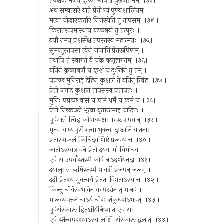
तपश्चक्रे भजन् कृष्णं श्रीपतिं पुरुषोत्तमम् ॥३३॥
अथ सम्वत्सरे याते प्रेतोऽयं पुण्यशालिनम् ।
मत्वा चोद्धारकर्त्तारं निजस्येति तु तापसम् ॥३४॥
किरातरूपमास्थाय वटच्छायां तु तत्पुरः ।
ययौ नमन् प्रशंसँश्च तपस्तस्य महात्मनः ॥३५॥
सुमन्तुस्तपसा त्वेनं जानाति प्रेतरूपिणम् ।
तथापि तं स्वागतं वै चक्रे वटगृहागतम् ॥३६॥
वनिनं कृष्णवर्णं च कृशं च दुःखिनं तु तम् ।
पप्रच्छ मुनिराड् देहिन् कुशलं ते वनिन् त्विह ॥३७॥
प्रेतो जगाद कुशलं तापसस्य प्रतापतः ।
मुनिः पप्रच्छ वासं च ग्रामं धर्मं च कर्म च ॥३८॥
प्रेतो निष्कपटो भूत्वा वृत्तान्तमाह चादितः ।
पूर्वमासं त्विह कोषाध्यक्षः कपटपापवान् ॥३९॥
मृत्वा याप्यपुरीं गत्वा भुक्त्वा दुःखानि यातनाः ।
प्रतारणफलं किंचिदवशिष्टं प्रलभ्य च ॥४०॥
जातोऽस्म्यत्र वने प्रेतो दयया मां विमोचय ।
एवं स उपवाँस्तस्मै कोषं नाऽदर्शयत्तदा ॥४१॥
दयालुः स ऋषिस्तस्मै गायत्रीं प्रजपन् जलम् ।
ददौ प्रेतस्य मुक्त्यर्थं प्रेतता विगताऽस्य च ॥४२॥
किन्तु चौर्यस्वभावेन कापट्येन तु मानवे ।
मालव्यपत्तने चाऽयं चौरः शंकुधरोऽभवत् ॥४३॥
पूर्वसंस्कारसहितश्चौर्यनिष्णात एव सः ।
एवं स्तैन्यपरस्याऽस्य लक्ष्मि संस्कारसद्बलात् ॥४४॥