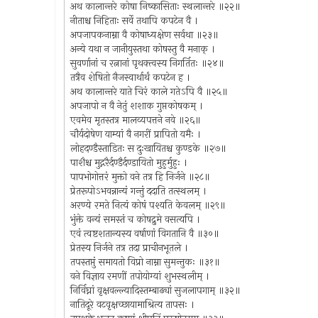
अथ कालान्तरे कोषा निष्कासिताः स्थलान्तरे ॥२२॥
नीताश्च निहिताः सर्वे तथापि कपटेन वै ।
अपजापकनाम्ना वै कोषाध्यक्षेण सर्वथा ॥२३॥
अन्ये यथा न जानीयुस्तथा कोषस्तु वै मनाक् ।
सुवर्णानां च रत्नानां पृथक्त्वस्य निगर्तितः ॥२४॥
तत्रैव शेषितो नैजस्वार्थार्थं कपटेन ह ।
अथ कालान्तरे याते चिरं काले गतेऽपि वै ॥२५॥
अपजापो न वै नेतुं शशाक गुप्तकोषकम् ।
एवमेव मृतस्तत्र मालव्यपत्तने नवे ॥२६॥
चौर्यदोषेण याम्यां वै नगरीं प्रापितो यमैः ।
लोहदण्डैस्ताडितः स दुःखायितश्च कुण्डके ॥२७॥
पाशैश्च मुद्गरैर्दण्डैर्दण्डायितो मुहुर्मुहुः ।
पापभोगोत्तरं मुक्तो वने तत्र हि निर्जने ॥२८॥
प्रेतरूपोऽभवन्नान्यं गन्तुं ददाति तत्स्थलम् ।
अरण्ये रमते नित्यं कोषं पश्यति केवलम् ॥२९॥
भुंक्ते वन्यं समस्तं च कोषद्रुमे वसत्यपि ।
एवं त्वष्टशतान्यस्य वर्षाणां विगतानि वै ॥३०॥
प्रेतस्य निर्जने तत्र तदा प्राचीनभूतले ।
तपस्तप्तुं समायतो विप्रो नाम्ना सुमन्तुकः ॥३१॥
वने विज्ञाय रमणीं तपोयोग्यां शुभस्थलीम् ।
निर्विघ्नां वृक्षवल्ल्यादिस्तम्बाढ्यां सुजलापगाम् ॥३२॥
नातिदूरे वटवृक्षच्छायामाश्रित्य तापसः ।