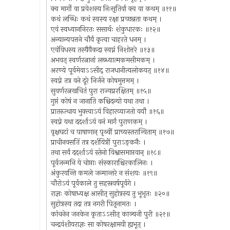
क्व मार्गो वा प्रवेशस्य निःसृतिर्वा क्व वा कथम् ॥११॥
कथं लब्धिः कथं स्वस्य रक्षा प्रच्छन्नता कथम् ।
एवं स्वध्याननिरतः ससार्थः शंकुधारकः ॥१२॥
अन्यान्यपत्तने चौर्यं कृत्वा चाहरते धनम् ।
एवंविधस्य तस्यैवैकदा स्वप्नं निशोत्तरे ॥१३॥
अभवत् स्वर्णरत्नानां लब्ध्यात्मकमसीमकम् ।
अरण्ये पूर्वमेवाऽऽसीद् राजधानीत्यलोकयत् ॥१४॥
स्वप्ने तत्र वने दूरे निर्जने कोषमुत्तमम् ।
सुवर्णरत्नखचितं पुरा राज्यप्ररक्षितम् ॥१५॥
गुप्तं कोषं न जानाति कश्चिदन्यो यथा तथा ।
प्रातरुत्थाय भुक्त्वाऽयं विहारव्याजतो ययौ ॥१६॥
स्वप्ने यथा ददर्शाऽयं वनं मार्गं पुराणकम् ।
वृक्षघटां च पाषाणान् पृथ्वीं प्राच्यस्तरान्विताम् ॥१७॥
प्राचीनवसतिं तत्र दर्शयित्रीं पुराऽङ्कनैः ।
तथा सर्वं ददर्शाऽयं स्तेनो विश्वासमाप्तवान् ॥१८॥
पूर्वजन्मनि ये चोप्ताः संस्काराश्चिरकालिनः ।
अंकुरयन्ति कमले जन्मान्तरे न संशयः ॥१९॥
चौरोऽयं पूर्वकाले तु सहस्रवर्षपूर्वगे ।
राज्ञः कोषाध्यक्ष आसीत् सुहोत्रस्य तु भूभृतः ॥२०॥
सुहोत्रस्य तदा तत्र नगरी पितृनामतः ।
कांचनेन जनकेन कृताऽऽसीत् काञ्चनी पुरी ॥२१॥
चन्द्रवंशीयराज्ञः सा कोषरक्षामयी ह्यभूत् ।