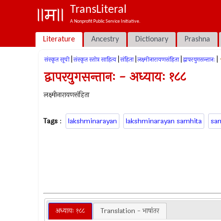
TransLiteral
A Nonprofit Public Service Initiative.
Literature
Ancestry
Dictionary
Prashna
|
|
|
|
|
संस्कृत सूची
संस्कृत स्तोत्र साहित्य
संहिता
लक्ष्मीनारायणसंहिता
द्वापरयुगसन्तानः
द्वापरयुगसन्तानः - अध्यायः १८८
लक्ष्मीनारायणसंहिता
Tags
:
lakshminarayan
lakshminarayan samhita
sa
अध्यायः १८८
Translation - भाषांतर