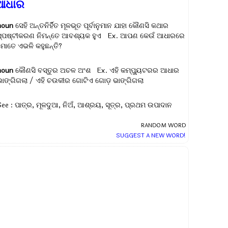
ଆଧାର
noun
ସେହି ଅନ୍ତନିର୍ହିତ ମୂଳଭୂତ ପୂର୍ବାନୁମାନ ଯାହା କୌଣସି କଥାର
ସ୍ପଷ୍ଟୀକରଣ ନିମନ୍ତେ ଆବଶ୍ୟକ ହୁଏ Ex.
ଆପଣ କେଉଁ ଆଧାରରେ
ମୋତେ ଏଭଳି କହୁଛନ୍ତି?
noun
କୌଣସି ବସ୍ତୁର ଅଚଳ ଅଂଶ Ex.
ଏହି କମ୍ପ୍ୟୁଟରର ଆଧାର
ଭାଙ୍ଗିଗଲା / ଏହି ଚଉକୀର ଗୋଟିଏ ଗୋଡ଼ ଭାଙ୍ଗିଗଲା
See : ପାତ୍ର, ମୂଳଦୁଆ, ନିଅଁ, ଆଶ୍ରୟ, ସୂତ୍ର, ପ୍ରଥମ ଉପାଦାନ
RANDOM WORD
SUGGEST A NEW WORD!