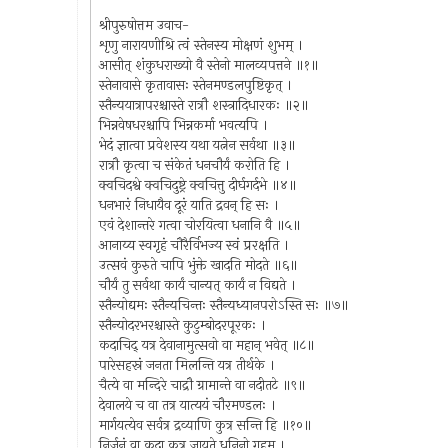
श्रीपुरुषोत्तम उवाच-
शृणु नारायणीश्रि त्वं स्तेनस्य मोक्षणं शुभम् ।
आसीत् शंकुधराख्यो वै स्तेनो मालव्यपत्तने ॥१॥
स्तेनावासे कृतावासः स्तेनमण्डलपुष्टिकृत् ।
स्तैन्ययात्रापरश्चास्ते रात्रौ शस्त्रादिधारकः ॥२॥
भिन्नवेषधरश्चापि भिन्नकर्मा भवत्यपि ।
भेदं ज्ञात्वा प्रवेशस्य यथा यत्नेन सर्वथा ॥३॥
रात्रौ कृत्वा च संकेतं धनचौर्यं करोति हि ।
क्वचिदश्वे क्वचिदुष्ट्रे क्वचित्तु दीर्घगर्दभे ॥४॥
धनभारं निधायैव दूरं याति द्रवन् हि सः ।
एवं देशान्तरे गत्वा चोरयित्वा धनानि वै ॥५॥
आनाय्य स्वगृहं चौरैर्विभज्य स्वं प्ररक्षति ।
उत्सवं कुरुते चापि भुंक्ते खादति मोदते ॥६॥
चौर्यं तु सर्वथा कार्यं चान्यत् कार्यं न विद्यते ।
स्तैन्योद्यमः स्तैन्यचिन्तः स्तैन्यध्यानपरोऽस्ति सः ॥७॥
स्तैन्योदरभरश्चास्ते कुटुम्बोदरपूरकः ।
कदाचिद् यत्र देवानामुत्सवो वा महान् भवेत् ॥८॥
पारेसहस्रं जनता मिलन्ति यत्र तीर्थके ।
चैत्ये वा मन्दिरे चाद्रौ ग्रामान्ते वा नदीतटे ॥९॥
देवालये च वा तत्र यात्ययं चौरमण्डलः ।
मार्गयत्येव सर्वत्र द्रव्याणि कुत्र सन्ति हि ॥१०॥
निर्जनं वा कदा कुत्र जायते धनिनो गृहम् ।