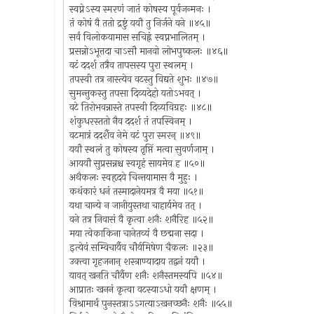
स्वप्नेऽस्य स्मरणं जातं कोषस्य पूर्वजन्मनः ।
तं कोषं वै ततो द्रष्टुं ययौ तु निर्जने वने ॥४५॥
सर्वं विलोकयामास सचिह्नं स्वप्नभालितम् ।
प्रसन्नोऽभूत्तदा चाऽसौ मानवो लोभपुष्कलः ॥४६॥
वटं ददर्श तत्रैव तापसस्य पुरा स्थलम् ।
तपस्वी तत्र नास्त्येव वटस्तु विद्यते शुभः ॥४७॥
सुमन्तुकस्तु तपसा दिव्यदेहो यतोऽभवत् ।
वटे तिरोभवन्नास्ते तपस्वी दिव्यविग्रहः ॥४८॥
शंकुधरस्ततो नैव ददर्श तं तपस्विनम् ।
वटमात्रं ददर्शैव नेमे वटं पुरा स्मरन् ॥४९॥
ययौ स्थलं तु कोषस्य तृप्तिं मत्वा सुवर्णजाम् ।
आययौ सुप्रसन्नश्च स्वगृहं सायमेव ह ॥५०॥
अथैकलः स्वहृदये चिन्तयामास वै मुहुः ।
कथंकारं धनं तस्मादानेयमत्र वै मया ॥५१॥
यथा चान्ये न जानीयुस्तथा चाहार्यमेव तत् ।
वने तत्र निवासं वै कृत्वा शनैः शनैरिह ॥५२॥
मया त्वेकाकिना चानेतव्यं वै छद्मना सदा ।
इत्येवं सम्विचार्यैव चौर्यमिषेण चैकलः ॥२३॥
उक्त्वा गृहजनान् शस्त्राण्यादाय तद्वनं ययौ ।
यावत् खनति चौर्यैण शनैः शनैस्तमस्यपि ॥५४॥
आप्रातः खननं कृत्वा वटस्याऽधो ययौ क्षणम् ।
विश्रामार्थं पुनस्तत्राऽऽगत्याऽखनच्छनैः शनैः ॥५५॥