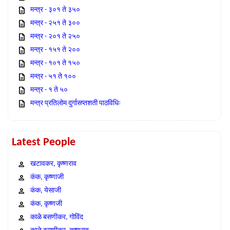
मन्त्र - ३०१ ते ३५०
मन्त्र - २५१ ते ३००
मन्त्र - २०१ ते २५०
मन्त्र - १५१ ते २००
मन्त्र - १०१ ते १५०
मन्त्र - ५१ ते १००
मन्त्र - १ ते ५०
मन्त्र प्रतिलोम दुर्गासप्तशती पाठविधिः
Latest People
खटावकर, कृष्णराव
कंक, कृष्णाजी
कंक, येसाजी
कंक, कृष्णजी
काळे बसणीकर, गोविंद