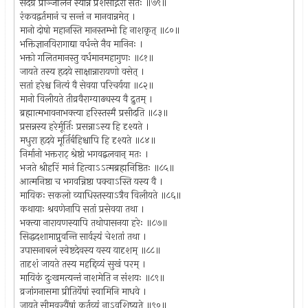
सदग्रे प्राञ्जलिर्न स्यान्न प्रशंसेद्गिरा सतः ॥७९॥
रंकवद्वर्तमानं च सन्तं न मानवान्नमेत् ।
मानो दोषो महानस्ति मानस्तम्भो हि नाशकृत् ॥८०॥
भक्तिज्ञानविरागाद्या वर्धन्ते नैव मानिनः ।
भक्तो गलितमानस्तु वर्धमानमहागुणः ॥८१॥
जायते तस्य हृदये साक्षान्नारायणो वसेत् ।
सतां हरेश्च नित्यं वै सेवया परिचर्यया ॥८२॥
मानो विलीयते तीव्रवैराग्याढ्यस्य वै द्रुतम् ।
ब्रह्मात्मभावनाभक्त्या हरिस्तस्मै प्रसीदति ॥८३॥
प्रसन्नस्य हरेर्मूर्तिः प्रसन्नाऽस्य हि दृश्यते ।
मधुरा हृदये मूर्तिर्बहिश्चापि हि दृश्यते ॥८४॥
निर्मानो भक्तराट् श्रेष्ठो भगवद्बलवान् मतः ।
भजते श्रीहरिं मानं हित्वाऽऽत्मब्रह्मनिष्ठितः ॥८५॥
आत्मनिष्ठा च भगवन्निष्ठा पक्वाऽस्ति यस्य वै ।
मायिकः सकलो व्याधिस्तस्याऽत्रैव विलीयते ॥८६॥
कथायाः श्रवणेनापि सतां प्रसेवया तथा ।
भक्त्या नारायणस्यापि तथोपासनया हरेः ॥८७॥
सिद्धदशामाप्नुवन्ति सार्वज्ञ्यं चेशतां तथा ।
उपासनाबलं स्वेष्टदेवस्य यस्य यादृशम् ॥८८॥
तादृशं जायते तस्य महद्दिव्यं सुखं परम् ।
मायिकं दुःखमत्यन्तं नाशमेति न संशयः ॥८९॥
व्रजांगनासमा प्रीतिर्येषां स्वामिनि माधवे ।
जायते सीमवज्यैंषां कर्तव्यं नाऽवशिष्यते ॥९०॥