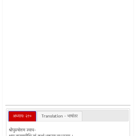
अध्यायः २१०
Translation - भाषांतर
श्रीपुरुषोत्तम उवाच-