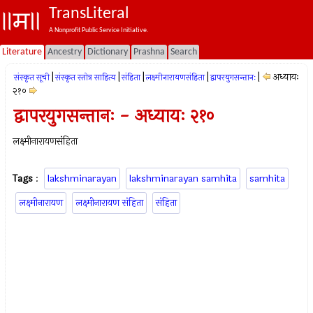
TransLiteral
A Nonprofit Public Service Initiative.
Literature
Ancestry
Dictionary
Prashna
Search
|
|
|
|
|
अध्यायः
संस्कृत सूची
संस्कृत स्तोत्र साहित्य
संहिता
लक्ष्मीनारायणसंहिता
द्वापरयुगसन्तानः
२१०
द्वापरयुगसन्तानः - अध्यायः २१०
लक्ष्मीनारायणसंहिता
Tags
:
lakshminarayan
lakshminarayan samhita
samhita
लक्ष्मीनारायण
लक्ष्मीनारायण संहिता
संहिता