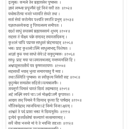
इत्युक्तः कमले तेन ब्रह्मायनेन पुष्कसः ।
ज्ञानं लब्ध्वा प्रपूज्यैनं गृहं निजं ययौ ततः ॥१०२॥
यथोक्तरीत्या भजते ध्यायति सेवते तथा ।
सतां सेवां करोत्येव पश्यति स्मरति प्रभुम् ॥१०३॥
यज्ञराधस्त्वेकदा तु पिप्पलस्य समीपतः ।
ददर्श साधुं रूपाढ्यं ब्रह्मायनसमं शुभम् ॥१०४॥
सहसा तं वीक्ष्य चक्रे दण्डवत् स्वागतादिकम् ।
कुशलं चापि पप्रच्छ साधुस्तं स्नेहमावहन् ॥१०५॥
भक्तः प्राह कुशलोऽस्मि साधुलाभाद् विशेषतः ।
आज्ञां कुरु यथा साधो सेवेऽहं सकुटुम्बकः ॥१०६॥
साधुः प्राह मया चाऽस्मात्स्थलाद् गन्तव्यमस्ति हि ।
अश्वपट्टसरस्तीर्थं यत्र कृष्णनरायणः ॥१०७॥
सहसार्थो भवान् भूत्वा समागच्छतु वै मया ।
तथाऽस्त्विति पुष्कसः स स्वीकृत्य निर्ययौ सह ॥१०८॥
कुटुम्बेन समस्तेन सहितोऽपत्यबालकैः ।
तावत्तूर्णं विमानं चागतं दिव्यं तदाम्बरात् ॥१०९॥
अहं लक्ष्मि स्वयं चाऽऽसं मोक्षदोऽस्मै कृपावशः ।
आदाय तान् विमाने वै दिव्यान् कृत्वा हि पार्षदान् ॥११०॥
भौतिकदेहान् त्याजयित्वाऽहं निन्ये निजाऽक्षरम् ।
शाश्वतं ते पदं प्राप्ता भक्ता मे दिव्यमूर्तयः ॥१११॥
इत्येवं कृतवाँस्तेषां कल्याणं सत्समागमात् ।
सर्वे जीवा भजन्ते मां ये ते भवन्ति तादृशाः ॥११२॥