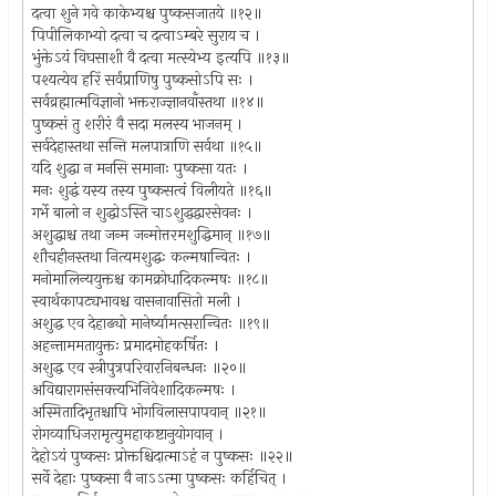
दत्वा शुने गवे काकेभ्यश्च पुष्कसजातये ॥१२॥
पिपीलिकाभ्यो दत्वा च दत्वाऽम्बरे सुराय च ।
भुंक्तेऽयं विघसाशी वै दत्वा मत्स्येभ्य इत्यपि ॥१३॥
पश्यत्येव हरिं सर्वप्राणिषु पुष्कसोऽपि सः ।
सर्वव्रह्मात्मविज्ञानो भक्तराज्ज्ञानवाँस्तथा ॥१४॥
पुष्कसं तु शरीरं वै सदा मलस्य भाजनम् ।
सर्वदेहास्तथा सन्ति मलपात्राणि सर्वथा ॥१५॥
यदि शुद्धा न मनसि समानाः पुष्कसा यतः ।
मनः शुद्धं यस्य तस्य पुष्कसत्वं विलीयते ॥१६॥
गर्भे बालो न शुद्धोऽस्ति चाऽशुद्धद्वारसेवनः ।
अशुद्धाश्च तथा जन्म जन्मोत्तरमशुद्धिमान् ॥१७॥
शौचहीनस्तथा नित्यमशुद्धः कल्मषान्वितः ।
मनोमालिन्ययुक्तश्च कामक्रोधादिकल्मषः ॥१८॥
स्वार्थकापट्यभावश्च वासनावासितो मली ।
अशुद्ध एव देहाढ्यो मानेर्ष्यामत्सरान्वितः ॥१९॥
अहन्ताममतायुक्तः प्रमादमोहकर्षितः ।
अशुद्ध एव स्त्रीपुत्रपरिवारनिबन्धनः ॥२०॥
अविद्यारागसंसक्त्यभिनिवेशादिकल्मषः ।
अस्मितादिभृतश्चापि भोगविलासपापवान् ॥२१॥
रोगव्याधिजरामृत्युमहाकष्टानुयोगवान् ।
देहोऽयं पुष्कसः प्रोक्तश्चिदात्माऽहं न पुष्कसः ॥२२॥
सर्वे देहाः पुष्कसा वै नाऽऽत्मा पुष्कसः कर्हिचित् ।