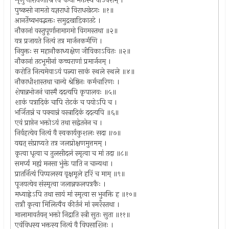
शृणु नारायणीश्रि त्वं कथां भक्तस्य चाऽपराम् ।
पुष्कसो नामतो यज्ञराधो विराधखेटगः ॥१॥
आनर्तेष्वभवद्भक्तः समुद्रखाडिकातटे ।
नौकानां वस्तुपूर्णानामागमो विगमस्तथा ॥२॥
यत्र प्रजायते नित्यं तत्र मार्जनकर्मणि ।
नियुक्तः स महानौकाध्यक्षेण जीविकाऽवितः ॥२॥
नौकानां तटभूमीनां कच्चराणां प्रमार्जनम् ।
करोति नित्यमेवाऽयं पत्न्या साकं स्थले स्थले ॥४॥
नौकाधीशास्तथा चान्ये श्रेष्ठिनः कर्मचारिणः ।
शेषान्नभोजनं चास्मै ददत्यपि कृपालवः ॥५॥
शाकं पत्रादिकं चापि रोटकं च पयोऽपि च ।
भर्जितान्नं च पक्वान्नं वस्त्रादिकं ददत्यपि ॥६॥
एवं प्राप्तेन भक्तोऽयं तथा सद्वेतनेन च ।
निर्वहत्येव नित्यं वै स्वकार्यकुशलः सदा ॥७॥
यद्यत् संप्राप्यते तत्र जलप्रोक्षणमुत्तमम् ।
कृत्वा धृत्वा च तुलसीदलं स्मृत्वा च मां तदा ॥८॥
समर्प्य मह्यं मनसा भुंक्ते पाति न चान्यथा ।
प्रातर्नित्यं पिप्पलस्य वृक्षमूले हरिं च माम् ॥९॥
पूजयत्येव संस्मृत्वा जलान्नफलपत्रकैः ।
मध्याह्नेऽपि तथा सायं मां स्मृत्वा स भुनक्ति ह ॥१०॥
रात्रौ कृत्वा मिलित्वैव कीर्तनं मां स्मरँस्तथा ।
मालामावर्तयन् भक्तो निद्राति स्त्री सुतः सुता ॥११॥
एवंविधस्य भक्तस्य नित्यं वै विघसाशिनः ।