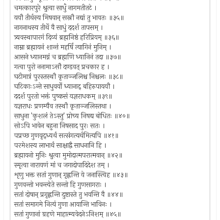
चमत्कारपुरे श्रुत्वा साधुँ नागमतीतटे ।
ययौ तीर्थस्य मिषवान् सस्नौ नद्यां तु भावतः ॥३५॥
नागनाथस्य तीर्थे वै साधुं ददर्श तापसम् ।
त्र्यवस्थापारगं दिव्यं ब्रह्मनिष्ठं हरिप्रियम् ॥३६॥
नाम्ना ब्रह्मायनं शान्तं महर्षिं त्यागिनं मुनिम् ।
आसने ध्यानमग्नं च ब्रह्मणि ध्यानिनं तदा ॥३७॥
गत्वा पुरो ननामाऽसौ दण्डवत् प्रचकार ह ।
घटीमात्रं पुरस्तस्थौ कृताञ्जलिश्च निश्चलः ॥३८॥
घटिकाःऽन्ते साधुवर्यो ध्यानाद् बहिरुपाययौ ।
ददर्श पुरतो भक्तं पुष्कसं यज्ञराधकम् ॥३९॥
यज्ञराधः प्रणम्यैव तस्थौ कृताञ्जलिस्तथा ।
साधुना 'कुशलं तेऽस्तु' प्रोच्य निषद्य बोधितः ॥४०॥
सोऽपि भावेन बहुना निषसाद पुरः सतः ।
पप्रच्छ गुणवृद्ध्यर्थं सत्संगत्यर्थमित्यपि ॥४१॥
परमेशस्य लाभार्थं साक्षाद्वै साधनानि हि ।
ब्रह्मायनो मुनिः श्रुत्वा मुमोदात्मपरात्मवान् ॥४२॥
स्मृत्वा नारायणं मां च जगादोपादिदेश तम् ।
शृणु भक्त सतां गुणान् गृह्णन्ति ये जनास्त्विह ॥४३॥
गुणवन्तो भवन्त्येते सन्तो हि गुणसागराः ।
सतां दोषान् प्रगृह्णन्ति दुष्टास्ते तु भवन्ति वै ॥४४॥
सतां समागमे नित्यं गुणा आयान्ति भाविनः ।
सतां गुणानां ग्रहणे माहात्म्यवेदनेऽनिशम् ॥४५॥