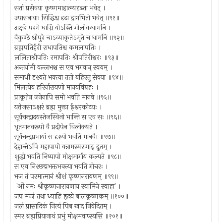
सतां प्रसेवया कृष्णमाहात्म्यदृढता भवेत् ।
उपासनायाः सिद्धिश्च दृढा द्रागभितो भवेत् ॥९१॥
अक्षरे परमे धाम्नि योऽस्ति गोलोकधामनि ।
वैकुण्ठे श्रीपुरे चाऽव्याकृतेऽमृते च धामनि ॥९२॥
ब्रह्मपतिर्हरी राधापतिश्च कमलापतिः ।
ललिताश्रीपतिः रमापतिः श्रीपतिरीश्वरः ॥९३॥
अन्तर्यामी वल्लभश्च स एव भगवान् स्वयम् ।
समाधौ दृश्यते भक्त्या ततो बहिस्तु सेवया ॥९४॥
मिलत्येव हरिर्नारायणो मानवविग्रहः ।
प्राकृतेन जनेनापि समो भवति मानवे ॥९५॥
यत्तेजसाऽक्षरं ब्रह्म मुक्ता ईश्वरकोटयः ।
सूर्यचन्द्रादयस्तेजस्विनो भान्ति स एव सः ॥९६॥
धृतमानवरूपो वै प्रदीपेन विलोक्यते ।
सूर्यचन्द्रप्रभायां स दृश्यो भवति मानवैः ॥९७॥
देहान्तेऽपि महापापी यन्नामस्मरणाद् द्रुतम् ।
शुद्धो भवति निष्पापो मोक्षमार्गाय कल्पते ॥९८॥
स एव निश्छद्मभक्तभक्त्या भवति गोचरः ।
भज तं परमात्मानं श्रीशं कृष्णनरायणम् ॥९९॥
'ओं नमः श्रीकृष्णनारायणाय स्वामिने स्वाहा' ।
जप मन्त्रं तथा ध्याहि हृदये बालकृष्णकम् ॥१००॥
जलं प्रासादिकं नित्यं पिब खाद निवेदितम् ।
स्मर ब्रह्मप्रियानाथं प्रभुं मोक्षमवाप्स्यसि ॥१०१॥