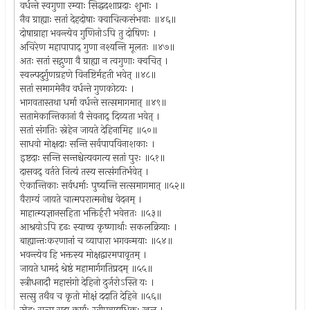
वर्धन्ते स्वगुणा रम्याः सिद्धदशाप्रदाः शुभाः ।
नैव ग्राह्याः सतां देहदोषाः क्वाचित्कसंभवाः ॥४६॥
दोषाग्राहा भवन्त्येव गुणिनोऽपि तु दोषिणः ।
अचिरेण महापापाद् गुणा नश्यन्ति मूलतः ॥४७॥
अतः सतां सद्गुणा वै ग्राह्या न त्वगुणाः क्वचित् ।
स्वल्पदुर्गुणग्रहणे विनष्टिर्महती भवेत् ॥४८॥
सतां समागमेनैव वर्धन्ते गुणकोटयः ।
भागवतास्तथा धर्मा वर्धन्ते सत्समागमात् ॥४९॥
सतामेकान्तिकानां वै सेवनाद् दिव्यता भवेत् ।
सतां संगतिः स्नेहेन जायते देहिनामिह ॥५०॥
साधवो मोक्षदाः सन्ति सर्वपापविनाशकाः ।
इष्टदाः सन्ति सन्तश्चेत्यवगत्य सतां पुरः ॥५१॥
दासवद् वर्तते नित्यं तस्य सत्संगतिर्भवेत् ।
ऐकान्तिकाः सर्वधर्माः पुष्यन्ति सत्समागमात् ॥५२॥
वैराग्यं जायते चात्मपरात्मनोश्च वेदनम् ।
माहात्म्यज्ञानसहिता भक्तिर्हरौ भवेत्ततः ॥५३॥
आश्रयोऽपि दृढः स्याच्च कृष्णार्थाः सकलक्रियाः ।
बाह्यान्तःकरणानां च व्यापारा भगवन्मयाः ॥५४॥
भवन्त्येव हि भक्तस्य मोक्षद्वारमपावृतम् ।
जायते धामदं श्रेष्ठं महामार्गगतिप्रदम् ॥५५॥
स्त्रीधनादौ महासंगो देहिनो दुर्जरोऽस्ति यः ।
सत्सु तथैव च कृतो मोक्षं ददाति देहिने ॥५६॥