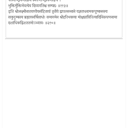
पठनाच्छ्रवणादस्य स्मरणाच्छ्रावणादपि ।
भुक्तिर्मुक्तिर्भवत्येव दिव्यगतिश्च सम्पदः ॥११३॥
इति श्रीलक्ष्मीनारायणीयसंहितायां तृतीये द्वापरसन्ताने यज्ञराधनामकपुष्कसस्य
सकुटुम्बस्य ब्रह्मायनर्षिसाधोः समागमेन श्रीहरिभक्त्या मोक्षप्राप्तिरित्यादिनिरूपणनामा
दशाधिकद्विशततमोऽध्यायः ॥२१०॥