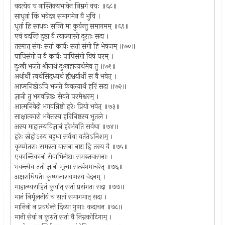
वदत्येव च नास्तिक्यभावेन निम्नगं वचः ॥६८॥
साधूनां किं भवेदत्र समागमेन वै भुवि ।
धूर्ता हि साधवः सन्ति मा कुर्वन्तु समागमम् ॥६९॥
एवं वदन्ति दुष्टा वै त्याज्यास्ते दूरतः सदा ।
तस्मात् संगः सतां कार्यः सतां संगो हि भेषजम् ॥७०॥
पापिसंगो न वै कार्यः पापिसंगो विषं परम् ।
दुःखी भजते श्रीनाथं दुःखहान्यर्थमेव तु ॥७१॥
अर्थार्थी त्वर्थसिद्ध्यर्थं ह्यैश्वर्यार्थी स वै भवेत् ।
आप्मनिष्ठोऽपि भजते कैवल्यार्थं हरिं सदा ॥७२॥
ज्ञानी तु भगवन्निष्ठः सेवते परमेश्वरम् ।
आत्मनिवेदी भगवन्निष्ठो हरेः प्रियो भवेत् ॥७३॥
साक्षात्कारो भवेत्तस्य हरिनिष्ठस्य भूतले ।
अस्य माहात्म्यविज्ञानं हरेर्भवति सर्वथा ॥७४॥
हरेः स्नेहोऽस्य बहुधा सर्वथा वर्ततेऽनिशम् ।
कृष्णेतराः समस्ता वासना नष्टा हि तस्य वै ॥७५॥
एकान्तिकानां सेवाभिर्नष्टाः समस्तवासनाः ।
भवन्त्येव ततो ज्ञानी भूत्वा सत्संगमाचरेत् ॥७६॥
अक्षराधिपतेः कृष्णनारायणस्य वेदनम् ।
माहात्म्यसहितं कुर्यात् सतां प्रसंगतः सदा ॥७७॥
मानं निर्मूलनीयं च सतां समागमात् सदा ।
मानिनो न प्रवर्धन्ते दिव्या गुणाः कदाचन ॥७८॥
मानी सेवां न कुरुते सतां वै निम्नकोटिगाम् ।