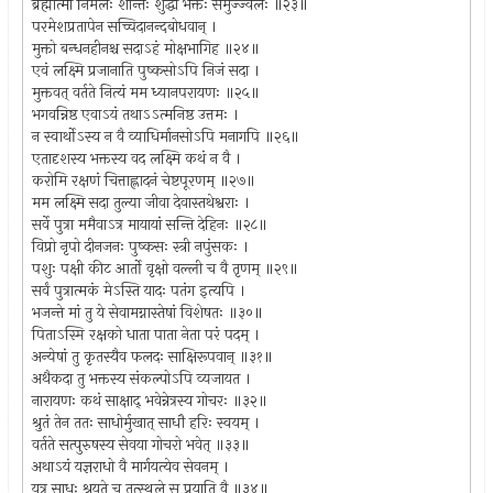
ब्रह्मात्मा निर्मलः शान्तः शुद्धो भक्तः समुज्ज्वलः ॥२३॥
परमेशप्रतापेन सच्चिदानन्दबोधवान् ।
मुक्तो बन्धनहीनश्च सदाऽहं मोक्षभागिह ॥२४॥
एवं लक्ष्मि प्रजानाति पुष्कसोऽपि निजं सदा ।
मुक्तवत् वर्तते नित्यं मम ध्यानपरायणः ॥२५॥
भगवन्निष्ठ एवाऽयं तथाऽऽत्मनिष्ठ उत्तमः ।
न स्वार्थोऽस्य न वै व्याधिर्मानसोऽपि मनागपि ॥२६॥
एतादृशस्य भक्तस्य वद लक्ष्मि कथं न वै ।
करोमि रक्षणं चित्ताह्लादनं चेष्टपूरणम् ॥२७॥
मम लक्ष्मि सदा तुल्या जीवा देवास्तथेश्वराः ।
सर्वे पुत्रा ममैवाऽत्र मायायां सन्ति देहिनः ॥२८॥
विप्रो नृपो दीनजनः पुष्कसः स्त्री नपुंसकः ।
पशुः पक्षी कीट आर्तो वृक्षो वल्ली च वै तृणम् ॥२९॥
सर्वं पुत्रात्मकं मेऽस्ति यादः पतंग इत्यपि ।
भजन्ते मां तु ये सेवामग्नास्तेषां विशेषतः ॥३०॥
पिताऽस्मि रक्षको धाता पाता नेता परं पदम् ।
अन्येषां तु कृतस्यैव फलदः साक्षिरूपवान् ॥३१॥
अथैकदा तु भक्तस्य संकल्पोऽपि व्यजायत ।
नारायणः कथं साक्षाद् भवेन्नेत्रस्य गोचरः ॥३२॥
श्रुतं तेन ततः साधोर्मुखात् साधौ हरिः स्वयम् ।
वर्तते सत्पुरुषस्य सेवया गोचरो भवेत् ॥३३॥
अथाऽयं यज्ञराधो वै मार्गयत्येव सेवनम् ।
यत्र साधुः श्रूयते च तत्स्थले स प्रयाति वै ॥३४॥