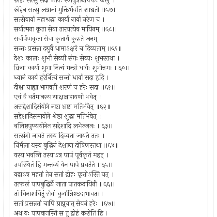
स्नेहः सत्सु सदा कार्यः स्त्रीपुत्राद्यधिकः खलु ।
स्नेहेन सत्सु लग्नानां मुक्तिर्भवति शाश्वती ॥५७॥
सत्सेवायां महाश्रद्धा कार्या नार्या नरेण च ।
सर्वात्मना कृता सेवा तारयत्येव मायिनम् ॥५८॥
सर्वार्पणकृता सेवा कृतार्थं कुरुते जनम् ।
सन्तः प्रसन्ना दद्युर्वै धामाऽक्षरं च दिव्यताम् ॥५९॥
देशः कालः शुभौ सेव्यौ संगः सेव्यः शुभस्तथा ।
क्रिया कार्या शुभा नित्यं मन्त्रो धार्यः शुभोत्तमः ॥६०॥
ध्यानं कार्यं हरेर्नित्यं सन्तो धार्या सदा हृदि ।
दीक्षा ग्राह्या भागवती शरणं च हरेः सदा ॥६१॥
एवं वै वर्तमानस्य साक्षान्नारायणो भवेत् ।
असद्देशादिसंयोगे नष्टा भ्रष्टा मतिर्भवेत् ॥६२॥
सद्देशादिसमायोगे श्रेष्ठा शुद्धा मतिर्भवेत् ।
बलिष्ठपुण्ययोगेन सद्देशादि लभेज्जनः ॥६३॥
सत्संगो जायते तस्य दिव्यता जायते ततः ।
निर्मला यस्य बुद्धिर्न देशाद्या दोषिणस्तथा ॥६४॥
यस्य भवन्ति तस्याऽत्र पापं पूर्वकृतं महत् ।
उपस्थितं हि मन्तव्यं येन पापे प्रवर्तते ॥६५॥
यद्वाऽत्र महतां तेन सतां द्रोहः कृतोऽस्ति यत् ।
तत्फलं पापबुद्धिर्वै जाता पातकदायिनी ॥६६॥
तां विनाशयितुं सेवां कुर्यान्निश्छद्मभावतः ।
सतां प्रसन्नतां चापि प्राप्नुयात् सेवनं हरेः ॥६७॥
अथ यः पापवानस्ति स तु द्रोहं करोति हि ।