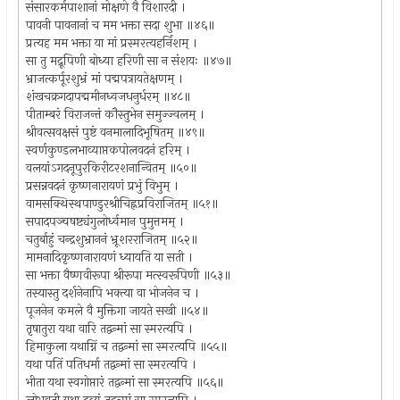
संसारकर्मपाशानां मोक्षणे वै विशारदी ।
पावनी पावनानां च मम भक्ता सदा शुभा ॥४६॥
प्रत्यह मम भक्ता या मां प्रस्मरत्यहर्निशम् ।
सा तु मद्रूपिणी बोध्या हरिणी सा न संशयः ॥४७॥
भ्राजत्कर्पूरशुभ्रं मां पद्मपत्रायतेक्षणम् ।
शंखचक्रगदापद्ममीनध्वजधनुर्धरम् ॥४८॥
पीताम्बरं विराजन्तं कौस्तुभेन समुज्ज्वलम् ।
श्रीवत्सवक्षसं पुष्टं वनमालादिभूषितम् ॥४९॥
स्वर्णकुण्डलभाव्याप्तकपोलवदनं हरिम् ।
वलयांऽगदनूपुरकिरीटरशनान्वितम् ॥५०॥
प्रसन्नवदनं कृष्णनारायणं प्रभुं विभुम् ।
वामसक्थिस्थपाण्डुरश्रीचिह्नप्रविराजितम् ॥५१॥
सपादपञ्चषष्ट्यंगुलोर्ध्वमान पुमुत्तमम् ।
चतुर्बाहुं चन्द्रशुभ्राननं भ्रूशरराजितम् ॥५२॥
मामनादिकृष्णनारायणं ध्यायति या सती ।
सा भक्ता वैष्णवीरूपा श्रीरूपा मत्स्वरूपिणी ॥५३॥
तस्यास्तु दर्शनेनापि भक्त्या वा भोजनेन च ।
पूजनेन कमले वै मुक्तिगा जायते सखी ॥५४॥
तृषातुरा यथा वारि तद्वन्मां सा स्मरत्यपि ।
हिमाकुला यथाग्निं च तद्वन्मां सा स्मरत्यपि ॥५५॥
यथा पतिं पतिधर्मा तद्वन्मां सा स्मरत्यपि ।
भीता यथा स्वगोप्तारं तद्वन्मां सा स्मरत्यपि ॥५६॥