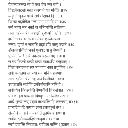
कैवल्यफलदा सा वै यथा गंगा रमा यमी ।
तिष्ठत्येतादृशी भक्ता यत्स्थाने यत्र मन्दिरे ॥३५॥
यत्कुले भूतले वापि सर्वं मोक्षप्रदं हि तत् ।
किमत्र बहुनोक्तेन भक्ता रमा रमा हि सा ॥३६॥
रमां मत्वा मम भक्तां या नमिष्यन्ति सत्स्त्रियः ।
तासां दर्शनमात्रेण ब्रह्मघ्नी शुद्ध्यति ह्यपि ॥३७॥
दासी भावेन या तस्याः सेवनं कुरुतेऽबला ।
तस्याः पुण्यं न जानाति ब्रह्माऽपि खलु पद्मजे ॥३८॥
शंखचक्रान्वितां भक्तां पूजयेद् या तु वैष्णवी ।
पूजितं तेन वै सर्वं जगत्स्थावरजंगमम् ॥३९॥
स एव दिवसो धन्यो धन्या माताऽपि तत्कुलम् ।
पिता धन्यस्तथा साध्व्या यया भक्ता प्रपूजिता ॥४०॥
सर्वा धन्यतमा साध्व्यो मम भक्तिपरायणाः ।
तासां दर्शनमात्रेण महापापं विलीयते ॥४१॥
उपपापानि सर्वाणि प्रकीर्णकानि तानि वै ।
सर्वाण्येव विनश्यन्ति वैष्णवीनां हि दर्शनात् ॥४२॥
पावका इव पावन्यो विष्णुभक्ताः स्त्रियः सदा ।
आर्द्रं शुष्कं लघु स्थूलं नाशयन्ति हि कल्मषम् ॥४३॥
प्रामादिकं हि यत्पापं ज्ञानाऽज्ञानकृतं तथा ।
संसर्गजं च पापं च नश्यति द्रुतमेव ह ॥४४॥
सतीनां दर्शनाल्लक्ष्मि साधूनां सेवनात्तथा ।
स्वर्गं प्रयान्ति निष्पापाः पापिष्ठा यान्ति शुद्धताम् ॥४५॥