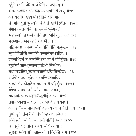
दर्दुरो वसति नीरे गन्धं वेत्ति न पद्मजम् ।
भ्रमरोऽरण्यवासोऽब्जगन्धं प्रवेत्ति वै स तु ॥९१॥
अहं वसामि हृदये बहिर्वृत्तिर्न वेत्ति माम् ।
प्रेमभक्तियुतो दूरस्थोऽपि वेत्ति हृदि स्थितम् ॥९२॥
गंगातटे वसन्त्येके वसन्त्यन्येऽर्बुदाचले ।
माहात्म्यवित् फलं त्वत्ति तथा भक्तियुतो जनः ॥९३॥
गर्दभश्चन्दनभारं वहते गन्धमेति न ।
बहिःस्थश्चान्तरस्थं मां न वेत्ति नैति मत्सुखम् ॥९४॥
मृगा जिघ्रन्ति रस्यानि कस्तूरीगन्धवेदिनः ।
स्वनाभिस्थं न जानन्ति तथा मां वै बहिर्मुखाः ॥९५॥
मूर्खाणां ज्ञानशून्यानामुपदेशो निरर्थकः ।
तथा मद्भक्तिशून्यानामानन्दोऽपि निरर्थकः ॥९६॥
सर्पपीतं पयः क्ष्वेडं शठभक्तिस्तथाविधा ।
अन्धो दीपं वीक्षते न तथा मां वै बहिर्मुखः ॥९७॥
वेषेण च यथा चर्मं चर्मणा वर्ष्म संवृतम् ।
वर्ष्मणेन्द्रियकं यद्वत्तथेन्द्रियैर्हि वासना ॥९८॥
तयाऽऽवृतश्च जीवात्मा तेनाऽहं वै समावृतः ।
अणोरणीयान् चान्तःस्थो वसाम्यात्मा न चैति माम् ॥९९॥
दुग्धे घृतं तिले तैलं विद्यतेऽहं तथा विधः ।
विद्ये सर्वत्र मां नैव जानन्ति बहिरिच्छवः ॥१००॥
एकसूत्रे यदा प्रोता मणयो मयि तत्तथा ।
सृष्टयः सर्वथा प्रोताश्चात्मानो न विदन्ति माम् ॥१०१॥