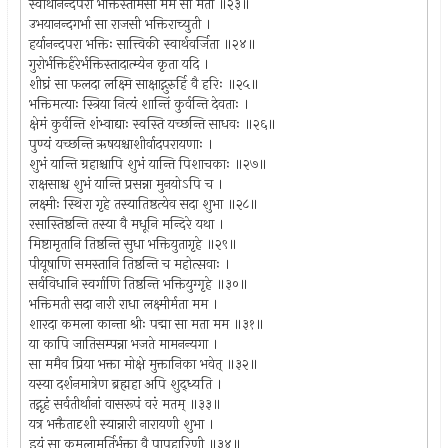
स्वार्थानन्दपरा भक्तिस्तामसी मम सा मता ॥२३॥
उभयानन्दगर्भा सा राजसी भक्तिराच्युती ।
हर्यानन्दपरा भक्तिः सात्त्विकी स्वार्थवर्जिता ॥२४॥
गुरोर्भक्तिर्हरेर्भक्तिस्तादात्म्येन कृता यदि ।
शीघ्रं सा फलदा लक्ष्मि साक्षाद्गुरुर्हि वै हरिः ॥२५॥
भक्तिमत्याः स्त्रिया नित्यं शान्तिं कुर्वन्ति देवताः ।
क्षेमं कुर्वन्ति शंभ्वाद्याः स्वस्ति यच्छन्ति साधवः ॥२६॥
पुण्यं यच्छन्ति ऋषयश्चाशीर्वादपरायणाः ।
शुभं यान्ति ग्रहाश्चापि शुभं यान्ति पिशाचकाः ॥२७॥
राक्षसाश्च शुभं यान्ति प्रसन्ना मुनयोऽपि च ।
लक्ष्मीः स्थिरा गृहे तस्यातिष्ठत्येव सदा शुभा ॥२८॥
रसास्तिष्ठन्ति तस्या वै मधूनि मन्दिरे यथा ।
मिष्टामृतानि तिष्ठन्ति सुधा भक्तियुतागृहे ॥२९॥
पीयूषाणि समस्तानि तिष्ठन्ति च महोत्सवाः ।
सर्वविधानि स्वर्गाणि तिष्ठन्ति भक्तियुग्गृहे ॥३०॥
भक्तिमती सदा नारी राधा लक्ष्मीर्मता मम ।
शारदा कमला कान्ता श्रीः पद्मा सा मता मम ॥३१॥
या कापि जातिसम्पन्ना भजते मामनन्यगा ।
सा ममैव प्रिया भक्ता मोक्षे मुक्तानिका भवेत् ॥३२॥
यस्या दर्शनमात्रेण ब्रह्महा अपि शुद्ध्यति ।
तद्गृहं सर्वतीर्थानां वासरूपं वरं मतम् ॥३३॥
यत्र भक्तैतादृशी स्यान्नारी नारायणी शुभा ।
इयं सा कमलामूर्तिर्भक्ता वै पापहारिणी ॥३४॥