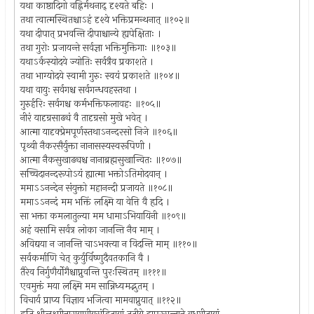
यथा काष्ठादिगो वह्निर्मथनाद् दृश्यते बहिः ।
तथा त्वात्मस्थितश्चाऽहं दृश्ये भक्तिप्रमन्थनात् ॥१०२॥
यथा दीपात् प्रभवन्ति दीपाश्चान्ये ह्यपेक्षिताः ।
तथा गुरोः प्रजायन्ते सर्वज्ञा भक्तिमुक्तिगाः ॥१०३॥
यथाऽर्कस्योदये ज्योतिः सर्वत्रैव प्रकाशते ।
तथा भाग्योदये स्वामी गुरुः स्वयं प्रकाशते ॥१०४॥
यथा वायुः सर्वगश्च सर्वगन्धवहस्तथा ।
गुरुर्हरिः सर्वगश्च कर्मभक्तिफलावहः ॥१०५॥
नीरं यादृग्रसाढ्यं वै तादृग्रसो मुखे भवेत् ।
आत्मा यादृक्प्रेमपूर्णस्तथाऽनन्दरसो निजे ॥१०६॥
पृथ्वी नैकरसैर्युक्ता नानासस्यस्वरूपिणी ।
आत्मा नैकसुखाढ्यश्च नानाब्रह्मसुखान्वितः ॥१०७॥
सच्चिदानन्दरूपोऽयं ह्यात्मा भक्तोऽतिमोदवान् ।
ममाऽऽनन्देन संयुक्तो महानन्दी प्रजायते ॥१०८॥
ममाऽऽनन्दं मम भक्तिं लक्ष्मि या वेत्ति वै हृदि ।
सा भक्ता कमलातुल्या मम धामाऽभियायिनी ॥१०९॥
अहं वसामि सर्वत्र लोका जानन्ति नैव माम् ।
अविद्यया न जानन्ति चाऽभक्त्या न विदन्ति माम् ॥११०॥
सर्वकर्माणि चेत् कुर्युर्विष्णुदैवतकानि वै ।
तैरेव निर्गुणैर्योगैश्चाप्नुवन्ति पुरःस्थितम् ॥१११॥
एवमुक्तं मया लक्ष्मि मम सान्निध्यमद्भुतम् ।
विचार्य प्राप्य विज्ञाय भजित्वा मामवाप्नुयात् ॥११२॥