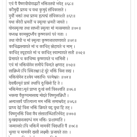
एवं वै वैष्णवीयोगाद्धरौ भक्तिस्तवो भवेत् ॥६८॥
कौमुदीं प्राप्य च यथा कुमुदं संविकासते ।
गुर्वीं भक्तां तथा प्राप्य हृत्पद्मं संविकाशते ॥६९॥
यथा कीटी भ्रमरीं च स्मृत्वा भ्रमरी जायते ।
योगस्मृत्या तथा साध्वी स्मृत्वा मां मत्समायते ॥७०॥
वध्वश्च कामबुद्ध्यैव कृष्णरूपं परं गताः ।
तथा गोपी च मां स्मृत्वा कृष्णनारायणायते ॥७१॥
काचिद्धास्यायते मां च काचित् स्नेहायते च माम् ।
काचित् स्पृहायते मां च काचित् स्वाम्यायते सती ॥७२॥
प्रेमायते च काचिच्च कृष्णायते च भामिनी ।
एवं मां भक्तियोगेन समीपे विन्दते क्षणात् ॥७३॥
सान्निध्येऽपि स्थितश्चाऽहं दूरे भक्तिं विना सदा ।
भक्तियोगेन दृश्येय भक्ताभिः परमेश्वरः ॥७४॥
देवाद्यैरमृतं प्राप्तं तथापि दुःखिनो हि ते ।
भक्तिमेवाऽमृतं प्राप्य दुःखं सर्वं विनश्यति ॥७५॥
भक्त्या वैकुण्ठमासाद्य मोदते विष्णुसन्निधौ ।
अन्यत्सर्वं परित्यज्य मम भक्तिं समाश्रयेत् ॥७६॥
प्राप्य देहं विना भक्तिं क्रियते यद् वृथा हि तत् ।
विष्णुभक्तिं विना नैव संसाराब्धितरिर्भवेत् ॥७७॥
दुःखदावानलदग्धं मम भक्तिः प्रशाम्यति ।
जन्मान्तरेऽपि भक्तिर्मे मामकीं विदधाति वै ॥७८॥
भूत्वा च मामकी दासी लक्ष्मीः प्रजायते ततः ।