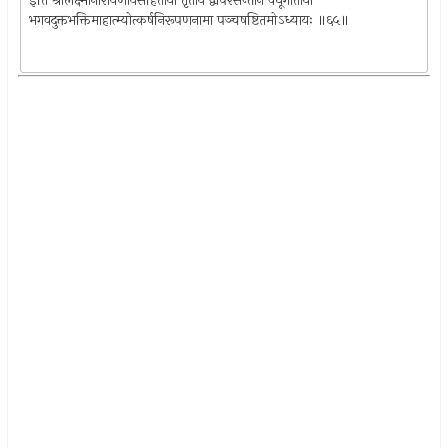
इति श्रीलक्ष्मीनारायणीयसंहितायां तृतीये द्वापरसन्ताने वधूगीतायां
भगवदुक्तभक्तिमाहात्म्योत्कर्षनिरूपणनामा पञ्चषष्टितमोऽध्यायः ॥६५॥