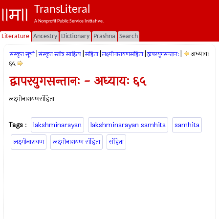
TransLiteral
A Nonprofit Public Service Initiative.
Literature
Ancestry
Dictionary
Prashna
Search
|
|
|
|
|
अध्यायः
संस्कृत सूची
संस्कृत स्तोत्र साहित्य
संहिता
लक्ष्मीनारायणसंहिता
द्वापरयुगसन्तानः
६५
द्वापरयुगसन्तानः - अध्यायः ६५
लक्ष्मीनारायणसंहिता
Tags
:
lakshminarayan
lakshminarayan samhita
samhita
लक्ष्मीनारायण
लक्ष्मीनारायण संहिता
संहिता