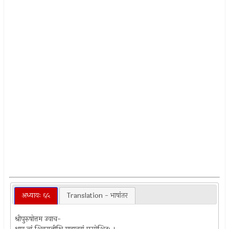
अध्यायः ६५
Translation - भाषांतर
श्रीपुरुषोत्तम उवाच-