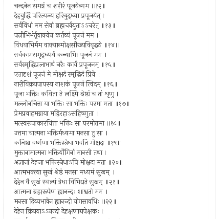
चन्दनेन समग्रं च शरीरं पूजयेन्मम ॥१२॥
देहबुद्धिं परित्यज्य हरिबुद्ध्या प्रपूजयेत् ।
सर्वविधां मम सेवां ब्रह्मचर्ययुताऽऽचरेत् ॥१३॥
पत्नीभिर्भर्तृवाक्येन कर्तव्यं पूजनं मम ।
विधवाभिर्मम वाक्यान्मोक्षसौख्यविवृद्धये ॥१४॥
सर्वकामसमृद्ध्यर्थं कन्याभिः पूजनं मम ।
सर्वस्मृद्धिप्रलाभार्थं नरैः कार्यं प्रपूजनम् ॥१५॥
एतादृशं पूजनं मे मोक्षदं स्मृद्धिदं प्रिये ।
नारीविक्रयपापस्य नाशकं पूजनं त्विदम् ॥१६॥
पूजा भक्तिः कथिता ते लक्ष्मि श्रेष्ठां च तां शृणु ।
मल्लीनचित्ता या भक्तिः सा भक्तिः परमा मता ॥१७॥
प्रेमप्रवाहमग्नाया मद्विरहाऽसहिष्णुता ।
मत्स्वरूपाकारचित्ता भक्तिः सा परमोत्तमा ॥१८॥
उत्तमा चात्मना भक्तिर्मध्यमा मनसा तु सा ।
कनिष्ठा वर्ष्मणा भक्तिस्त्रेधा भवति मोक्षदा ॥१९॥
मुक्तानामात्मना भक्तिर्योगिनां मानसी तथा ।
अज्ञानां देहजा भक्तिस्त्रेधाऽपि मोक्षदा मता ॥२०॥
आत्मभक्त्या सुखं श्रेष्ठं मनसा मध्यमं सुखम् ।
देहेन वै सुखं स्वल्पं त्रेधा विभिद्यते सुखम् ॥२१॥
आत्मना ब्रह्मरूपेण ह्यानन्दः शाश्वतो मम ।
मनसा दिव्यभावेन ह्यानन्दो योगसावधिः ॥२२॥
देहेन क्रिययाऽऽनन्दो देहक्षणाद्यपेक्षकः ।