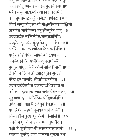
शृणु त्वं शिवराज्ञीश्रि माहात्म्यं परमेशितुः ।
अनादिश्रीकृष्णनारायणस्य गुरुरूपिणः ॥१॥
ममैव खलु माहात्म्यं यथावत् प्रवदामि ते ।
न च तृप्याम्यहं वक्तुं नारीदयावशंवदः ॥२॥
नित्यं सम्पूजयेत् साध्वी मोक्षसौभाग्यकांक्षिणी ।
स्नापयेत जलैर्भक्त्या मधुक्षीरघृतेन माम् ॥३॥
पञ्चगव्येन सलिलैर्गन्धचन्दनवारिभिः ।
चन्दनेन सुगन्धेन कुंकुमेन गुलालकैः ॥४॥
अबीरेण तथा काश्मीरेण केसरवारिभिः ।
कर्पूरोशीरमिश्रेण लोपयेन्मां द्रवेण च ॥५॥
अर्चयेद् रुचिरैः पुष्पैर्गन्धधूपसमन्वितैः ।
गुग्गुलं गोघृताक्तं वै ददेन्मे सन्निधौ सती ॥६॥
दीपकं च दिवारात्रौ दद्याद् घृतेन सुन्दरी ।
नैवेद्यं दुग्धपानादि क्षीरान्नं परमर्पयेत् ॥७॥
एवमभ्यर्चयेन्मां च प्रणम्याऽभिप्रणम्य च ।
'ओं नमः कृष्णकान्ताय जपेदष्टोत्तरं शतम् ॥८॥
जुहुयाच्च घृताभ्यक्तैस्तिलव्रीहियवादिभिः ।
तथैव नाम्ना मह्यं वै सर्वमुक्ताभितृप्तये ॥९॥
कमलैर्मम चरणौ पूजयेद् भक्तिवर्धिनी ।
बिल्वपत्रैर्जानुदेशं पूजयेन्मे विलासिनी ॥१०॥
जघनं मे पूजयेच्च राजचम्पकपुष्पकैः ।
वक्षो मे पूजयेत्साध्वी स्थलपद्मसुपद्मकैः ॥११॥,
मस्तकं पूजयेद् रामा मालत्या वृन्दया तथा ।