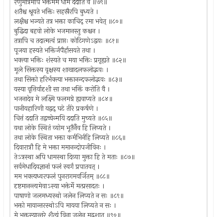
रेणुमात्रमपि भक्तेर्मम धाम ददाति वै ॥७९॥
शतैश्च श्रूयते भक्तिः सहस्रैरपि बुध्यते ।
लक्षैश्च भज्यते तत्र भक्ता काचिद् रमा भवेत् ॥८०॥
बुद्धिदा बहवो लोके भजमानस्तु कश्चन ।
तत्रापि च तदात्मत्वं प्राप्तः कोटिगणेऽद्वयः ॥८१॥
पूजया हस्यते भक्तिर्जपैर्हासयते तथा ।
भक्त्या भक्तिः शंस्यते च मया भक्तिः प्रगृह्यते ॥८२॥
मूले सिक्तस्य वृक्षस्य शाखादलफलोद्भवः ।
तथा सिक्तो हरिर्भक्त्या भक्तानन्दफलोद्भवः ॥८३॥
यस्या वृत्तिर्यादृशी सा तथा भक्तिं करोति वै ।
भजनादेव मे लक्ष्मि फलमग्रे ह्यवाप्यते ॥८४॥
पानीयहारिणी यद्वद् घटे तीरे प्रकर्षणे ।
चित्तं ददाति तद्वच्चेन्मयि ददाति मुच्यते ॥८५॥
यथा लोके स्थितं व्योम भूतैर्नैव हि लिप्यते ।
तथा लोके स्थिता भक्ता कर्मभिर्नहि लिप्यते ॥८६॥
दिवारात्रौ हि मे भक्ता ममानन्दोपजीविनः ।
तेऽत्रस्था अपि धामस्था दिव्या मुक्ता हि ते मताः ॥८७॥
सर्वमेधादियज्ञानां फलं स्वर्गं प्रपातवत् ।
मम भक्त्यध्वरफलं पुनरागमवर्जितम् ॥८८॥
दृष्टमानन्त्यमेवाऽस्या भक्तेर्मे मत्प्रसादतः ।
पाषाणो जलमध्यस्थो जलेन लिप्यते न सः ॥८९॥
भक्तो मायान्तरस्थोऽपि मायया लिप्यते न सः ।
मे भक्तस्यान्तरे शैत्यं विना जलेन मद्वशात् ॥९०॥