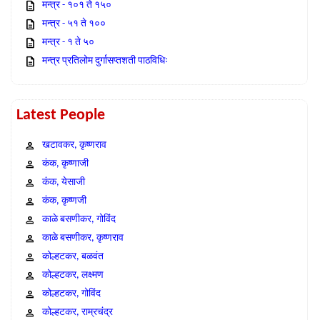
मन्त्र - १०१ ते १५०
मन्त्र - ५१ ते १००
मन्त्र - १ ते ५०
मन्त्र प्रतिलोम दुर्गासप्तशती पाठविधिः
Latest People
खटावकर, कृष्णराव
कंक, कृष्णाजी
कंक, येसाजी
कंक, कृष्णजी
काळे बसणीकर, गोविंद
काळे बसणीकर, कृष्णराव
कोल्हटकर, बळवंत
कोल्हटकर, लक्ष्मण
कोल्हटकर, गोविंद
कोल्हटकर, राम्रचंद्र