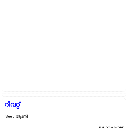
റിവറ്റ്
See : ആണി
RANDOM WORD