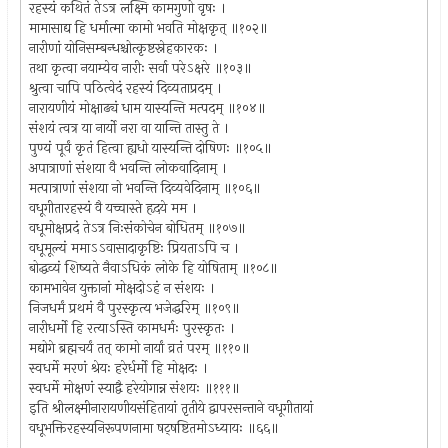
रहस्यं कथितं तेऽत्र लक्ष्मि कामगुणो वृषः ।
मामासाद्य हि धर्मात्मा कामो भवति मोक्षकृत् ॥१०२॥
नारीणां योनिसम्बन्धश्चोत्कृष्टस्नेहकारकः ।
तथा कृत्वा नयाम्येव नारीः सर्वा परेऽक्षरे ॥१०३॥
श्रुत्वा चापि पठित्वेदं रहस्यं दिव्यताप्रदम् ।
नारायणीयं मोक्षाढ्यं धाम यास्यन्ति मत्पदम् ॥१०४॥
संशयं त्वत्र या नार्यो नरा वा यान्ति तास्तु ते ।
पुण्यं पूर्वं कृतं हित्वा ह्यधो यास्यन्ति दोषिणः ॥१०५॥
अपात्राणां संशया वै भवन्ति लोकवादिनाम् ।
मत्पात्राणां संशया नो भवन्ति दिव्यवेदिनाम् ॥१०६॥
वधूगीतारहस्यं वै यच्चास्ते हृदये मम ।
वधूमोक्षप्रदं तेऽत्र निःसंकोचेन बोधितम् ॥१०७॥
वधूमूल्यं ममाऽऽवासादाकृष्टिः प्रियताऽपि च ।
बोद्धव्यं शिष्यते नैवाऽधिकं लोके हि योषिताम् ॥१०८॥
कामभावेन युक्तानां मोक्षदोऽहं न संशयः ।
निजधर्मं प्रथमं वै पुरस्कृत्य भजेद्धरिम् ॥१०९॥
नारीधर्मो हि रत्याऽस्ति कामधर्मः पुरस्कृतः ।
मद्योगे ब्रह्मचर्यं तत् कामो नार्यां व्रतं परम् ॥११०॥
स्वधर्मे मरणं श्रेयः हरेर्धर्मो हि मोक्षदः ।
स्वधर्मे मोक्षणं स्याद्वै हरेयोगान्न संशयः ॥१११॥
इति श्रीलक्ष्मीनारायणीयसंहितायां तृतीये द्वापरसन्ताने वधूगीतायां
वधूभक्तिरहस्यनिरूपणनामा षट्षष्टितमोऽध्यायः ॥६६॥