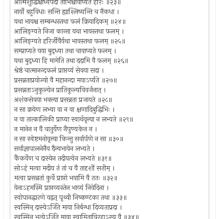
आत्मशुद्धिश्चोर्ध्वपदा ताभिश्चावाप्यते हरिः ॥२३॥
नार्यो बहुविधाः सन्ति ह्याश्लिष्यन्ति च नैकधा ।
यथा भावश्च सम्बन्धस्तथा फलं क्रियादिकम् ॥२४॥
आलिङ्ग्यते निजा कान्ता यथा भावस्तथा फलम् ।
आलिङ्ग्यते हरिर्जीवैर्यथा भावस्तथा फलम् ॥२५॥
सम्प्राप्यते यया बुद्ध्या तथा चावाप्यते फलम् ।
यथा बुद्ध्या हि मामेति तथा ददामि वै फलम् ॥२६॥
श्रेष्ठं चात्मानन्दफलं प्राप्तव्यं सेवया सदा ।
प्रसन्नताप्रयोज्यो वै महानन्दा मयाऽर्प्यते ॥२७॥
प्रसन्नताऽनुकूल्येन प्रातिकूल्यविवर्जनात् ।
अशंकसेवया भक्त्या प्रसन्नता प्रजायते ॥२८॥
न सा क्रयेण लभ्या वा न वा क्षणादिबुद्धिभिः ।
न वा तात्कालिकी प्राप्या स्वार्थवृत्त्या न लभ्यते ॥२९॥
न मानेन न वै चातुर्येण नैपुण्यकेन न ।
न सा स्वेष्टमनोवृत्त्या किन्तु सर्वार्पणे न सा ॥३०॥
सर्वाज्ञापालनेनैव दैन्यभावेन लभ्यते ।
कैंकर्येण च दास्येन तदीयत्वेन लभ्यते ॥३१॥
सोऽहं मत्वा मदीय तं तां च वै तादृशीं सतीम् ।
मत्वा प्रसन्नतां कुर्वे प्राप्तो भवामि वै ततः ॥३२॥
येनाऽहमस्मि प्राप्तव्यस्तेन भाव्यं निवेदिना ।
स्वोपानद्धारणे यद्वत् पृथ्वी निष्कण्टका तथा ॥३३॥
स्वस्मिन् दास्येऽर्जिते माया निर्बन्धा दिव्यताप्रदा ।
स्वस्मिन् भृत्येऽर्जिते माया स्वामिताविरहाऽस्य वै ॥३४॥