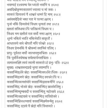
भक्तं चैतादृशं नैजं रञ्जयितुं नरायणः ।
भवाम्यहं दृश्यवच्च येन ध्यातो भवामि च ॥५७॥
अनादिश्रीकृष्णनारायणं ध्यात्वा च मां जनाः ।
साकारं दिव्यरूपं वै शाश्वतं धामगं हि माम् ॥५८॥
असंख्यदेहिनो भक्ता गता मे परमाऽक्षरम् ।
पूजां भक्तिं दिव्यसेवां विधाय भृत्यतां तथा ॥५९॥
दासतां सविधायाऽपि पातिव्रत्यं विधाय च ।
विधाय मम दासीतां गता नार्यो ममाऽक्षरम् ॥६०॥
शून्ये भक्तिर्न भवति भक्तिर्भवति साकृतौ ।
आधाररूपे नाथे श्रीपतौ मयि परेश्वरे ॥६१॥
विधाय प्रेमभक्तिं वै श्रीवन्मां स्वामिनं पतिम् ।
प्रापुः पूर्वतरा नार्यो जारभावमुपाश्रिताः ॥६२॥
किं पुनर्निजयोषाश्च सर्वस्वार्पणसंश्रिताः ।
तस्माल्लक्ष्मि स्वयं स्वामी साकारोऽहं प्रभुः पतिः ॥६३॥
सुखदः शाश्वतानन्दप्रदो भूत्वा नयाम्यपि ।
कासाञ्चिद्दर्शने स्नेहः कासाञ्चित्स्पर्शनेऽधिकः ॥६४॥
कासाञ्चिद्रमणे स्नेहः कासाञ्चित् स्वपनेऽपि च ।
कासाञ्चित्कामसंभोगे कासाञ्चिद्रासकर्मणि ॥६५॥
कासाञ्चिद् भोजने स्नेहः कासाञ्चित् स्नानकेलिषु ।
कासाञ्चिच्चूम्बनादौ च कासाञ्चित्तु महोत्सवे ॥६६॥
कासाञ्चित्सहवासे च कासाञ्चित् त्ववियोजने ।
कासाञ्चिन्निजशय्यायां कासाञ्चिन्नर्मकर्मसु ॥६७॥
कासाञ्चित्तु रहस्ये वै स्नेहो मयि विभाव्यते ।