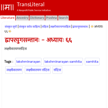
TransLiteral
A Nonprofit Public Service Initiative.
Literature
Ancestry
Dictionary
Prashna
Search
|
|
|
|
|
अध्यायः
संस्कृत सूची
संस्कृत स्तोत्र साहित्य
संहिता
लक्ष्मीनारायणसंहिता
द्वापरयुगसन्तानः
६६
द्वापरयुगसन्तानः - अध्यायः ६६
लक्ष्मीनारायणसंहिता
Tags
:
lakshminarayan
lakshminarayan samhita
samhita
लक्ष्मीनारायण
लक्ष्मीनारायण संहिता
संहिता