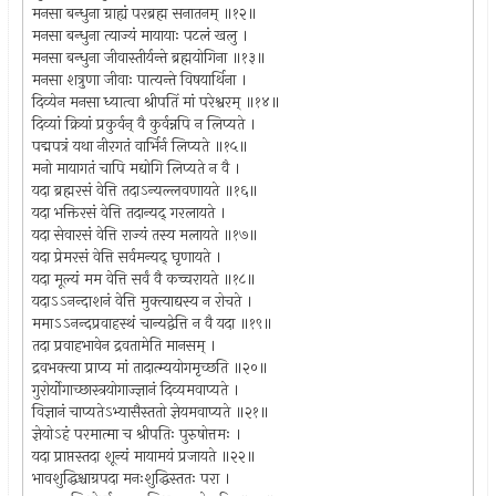
मनसा बन्धुना ग्राह्यं परब्रह्म सनातनम् ॥१२॥
मनसा बन्धुना त्याज्यं मायायाः पटलं खलु ।
मनसा बन्धुना जीवास्तीर्यन्ते ब्रह्मयोगिना ॥१३॥
मनसा शत्रुणा जीवाः पात्यन्ते विषयार्थिना ।
दिव्येन मनसा ध्यात्वा श्रीपतिं मां परेश्वरम् ॥१४॥
दिव्यां क्रियां प्रकुर्वन् वै कुर्वन्नपि न लिप्यते ।
पद्मपत्रं यथा नीरगतं वार्भिर्न लिप्यते ॥१५॥
मनो मायागतं चापि मद्योगि लिप्यते न वै ।
यदा ब्रह्मरसं वेत्ति तदाऽन्यल्लवणायते ॥१६॥
यदा भक्तिरसं वेत्ति तदान्यद् गरलायते ।
यदा सेवारसं वेत्ति राज्यं तस्य मलायते ॥१७॥
यदा प्रेमरसं वेत्ति सर्वमन्यद् घृणायते ।
यदा मूल्यं मम वेत्ति सर्वं वै कच्चरायते ॥१८॥
यदाऽऽनन्दाशनं वेत्ति मुक्त्याद्यस्य न रोचते ।
ममाऽऽनन्दप्रवाहस्थं चान्यद्वेत्ति न वै यदा ॥१९॥
तदा प्रवाहभावेन द्रवतामेति मानसम् ।
द्रवभक्त्या प्राप्य मां तादात्म्ययोगमृच्छति ॥२०॥
गुरोर्योगाच्छास्त्रयोगाज्ज्ञानं दिव्यमवाप्यते ।
विज्ञानं चाप्यतेऽभ्यासैस्ततो ज्ञेयमवाप्यते ॥२१॥
ज्ञेयोऽहं परमात्मा च श्रीपतिः पुरुषोत्तमः ।
यदा प्राप्तस्तदा शून्यं मायामयं प्रजायते ॥२२॥
भावशुद्धिश्चाग्रपदा मनःशुद्धिस्ततः परा ।