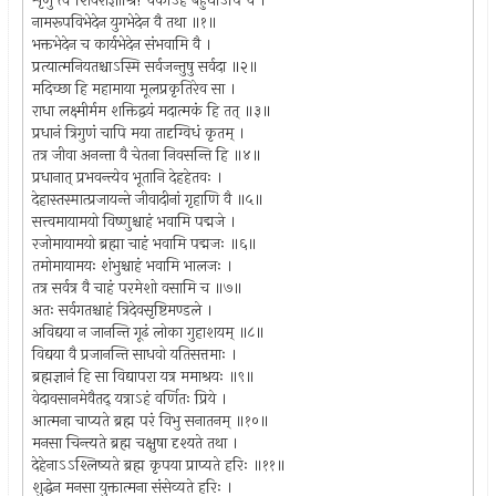
शृणु त्वं शिवराज्ञीश्रि! चैकोऽहं बहुधाऽपि च ।
नामरूपविभेदेन युगभेदेन वै तथा ॥१॥
भक्तभेदेन च कार्यभेदेन संभवामि वै ।
प्रत्यात्मनियतश्चाऽस्मि सर्वजन्तुषु सर्वदा ॥२॥
मदिच्छा हि महामाया मूलप्रकृतिरेव सा ।
राधा लक्ष्मीर्मम शक्तिद्वयं मदात्मकं हि तत् ॥३॥
प्रधानं त्रिगुणं चापि मया तादृग्विधं कृतम् ।
तत्र जीवा अनन्ता वै चेतना निवसन्ति हि ॥४॥
प्रधानात् प्रभवन्त्येव भूतानि देहहेतवः ।
देहास्तस्मात्प्रजायन्ते जीवादीनां गृहाणि वै ॥५॥
सत्त्वमायामयो विष्णुश्चाहं भवामि पद्मजे ।
रजोमायामयो ब्रह्मा चाहं भवामि पद्मजः ॥६॥
तमोमायामयः शंभुश्चाहं भवामि भालजः ।
तत्र सर्वत्र वै चाहं परमेशो वसामि च ॥७॥
अतः सर्वगतश्चाहं त्रिदेवसृष्टिमण्डले ।
अविद्यया न जानन्ति गूढं लोका गुहाशयम् ॥८॥
विद्यया वै प्रजानन्ति साधवो यतिसत्तमाः ।
ब्रह्मज्ञानं हि सा विद्यापरा यत्र ममाश्रयः ॥९॥
वेदावसानमेवैतद् यत्राऽहं वर्णितः प्रिये ।
आत्मना चाप्यते ब्रह्म परं विभु सनातनम् ॥१०॥
मनसा चिन्त्यते ब्रह्म चक्षुषा दृश्यते तथा ।
देहेनाऽऽश्लिष्यते ब्रह्म कृपया प्राप्यते हरिः ॥११॥
शुद्धेन मनसा युक्तात्मना संसेव्यते हरिः ।