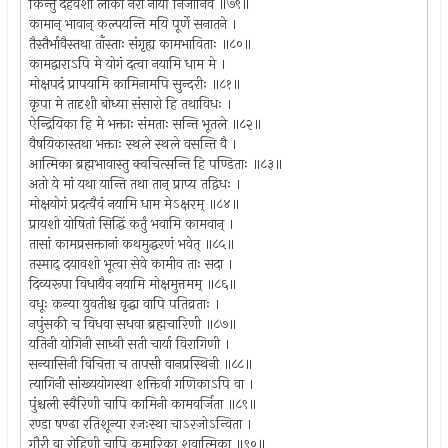
किन्तु देहवशा लोका नरा नार्यो निजानिव ॥७९॥
कामान् भावान् कल्पयन्ति मयि पूर्णे सनातने ।
तैस्तैर्भावैस्तथा ताँस्ताः संगृह्य कामभाविताः ॥८०॥
कामद्वाराऽपि मे योगं दत्वा नयामि धाम मे ।
मोक्षपदं प्रापयामि कामिनामपि सुन्दरीः ॥८१॥
कृपा मे तादृशी बोध्या संसारो हि तथाविधः ।
ऐन्द्रियिका हि मे भक्ताः संमताः सन्ति भूतले ॥८२॥
वैषयिकास्तथा भक्ताः स्थले स्थले वसन्ति वै ।
आत्मिका ब्रह्मभावास्तु क्वचित्सन्ति हि पण्डिताः ॥८३॥
अतो ये मां यथा यान्ति तथा तान् प्राप्य तद्विधः ।
मोक्षयोगं प्रदत्वैवं नयामि धाम मेऽक्षरम् ॥८४॥
प्रायशो योषितां सिद्धिं कर्तुं भवामि कामवान् ।
तासां कामप्रसक्तानां कथमुद्धरणं भवेत् ॥८५॥
तस्माद् दयावशो भूत्वा सेवे कामीव ताः सदा ।
दिव्यरूपा विधायैव नयामि मोक्षमुत्तमम् ॥८६॥
वधूः कन्या युवतीश्च वृद्धा वापि पतिव्रताः ।
नपुंसकी च विधवा सधवा ब्रह्मचारिणी ॥८७॥
यतिनी योगिनी साध्वी सती चार्या विरागिणी ।
सन्यासिनी विचित्ता च तापसी वानप्रस्थिनी ॥८८॥
त्यागिनी सांख्ययोगस्था शक्तिर्वा गणिकाऽपि वा ।
पुंश्चली स्वैरिणी चापि कामिनी कामवर्जिता ॥८९॥
रण्डा षण्ढा रतिशून्या रजःस्था चाऽरजोऽन्विता ।
गौरी वा रोहिणी चापि कुमारिका शवात्मिका ॥९०॥