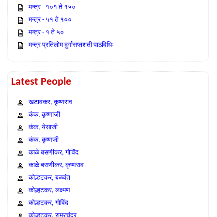
मन्त्र - १०१ ते १५०
मन्त्र - ५१ ते १००
मन्त्र - १ ते ५०
मन्त्र प्रतिलोम दुर्गासप्तशती पाठविधिः
Latest People
खटावकर, कृष्णराव
कंक, कृष्णाजी
कंक, येसाजी
कंक, कृष्णजी
काळे बसणीकर, गोविंद
काळे बसणीकर, कृष्णराव
कोल्हटकर, बळवंत
कोल्हटकर, लक्ष्मण
कोल्हटकर, गोविंद
कोल्हटकर, राम्रचंद्र