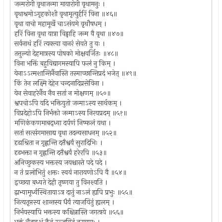
जन्मरोगी वृथाजन्मा मायारोगी वृथामनुः ।
वृथाश्रमोऽगृहकोशी वृथामृत्युर्हरिं विना ॥४६॥
वृथा वाचो महामूर्खे चाऽसंयमे वृथौषधम् ।
हरिं विना वृथा यात्रा विड्वाहि जन्म वै वृथा ॥४७॥
सर्वनाथं हरिं त्यक्त्वा वानरं सेवते तु यः ।
तत्तुल्यो देहमात्रस्य पोषको मोक्षवर्जितः ॥४८॥
विना भक्तिं बहुविद्यागमस्यापि फलं नु किम् ।
येनाऽऽत्मशान्तिर्नैवास्ति तस्माच्छान्तिप्रदं भजेत् ॥४९॥
किं तेन लक्ष्मि देहेन चन्दनादिप्रसेविना ।
येन सेवाहरेर्नैव नैव सतां न मोक्षणम् ॥५०॥
श्वपचोऽपि यदि भक्तियुतो जन्माऽस्य सार्थकम् ।
विप्रदेहोऽपि निर्भक्तो जन्माऽस्य निरयप्रदम् ॥५१॥
मणिकंकणमाबद्ध्वा दर्पणं निष्फलं यथा ।
सतां सत्संगमासाद्य वृथा तदन्यसाधनम् ॥५२॥
दृढाश्रिता न गृह्णन्ति दत्तैश्वर्यं सुरादिभिः ।
दृढभक्ता न गृह्णन्ति दत्तैश्वर्यं हरेरपि ॥५३॥
अनिच्छुकस्य भक्तस्य जयश्चास्ते पदे पदे ।
न तं प्रलोभितुं शक्तः स्वयं नारायणोऽपि वै ॥५४॥
इच्छया बध्यते देही तृष्णया तु विनश्यति ।
द्वाभ्यामूर्ध्वस्थितायाऽत्र दातुं नाऽलं ह्यपि प्रभुः ॥५५॥
नित्यतृप्तस्य शान्तस्य धैर्यं त्याजयितुं ह्यलम् ।
निर्भयस्यापि भक्तस्य कश्चिन्नास्ति जगत्त्रये ॥५६॥