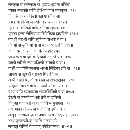
संस्कृता चाऽसंस्कृता वा शुद्धाऽशुद्धा च वर्जिता ।
त्यक्ता मन्त्रवती चापि दीक्षिता वा च न्यक्कृता ॥९१॥
विवासिता वनहारिस्त्री यद्वा श्वपची खसी ।
प्रमदा वा निर्मदा वा व्यभिचारपरायणा ॥९२॥
मुण्डा वा केशिनी वापि दुर्भाग्या सुभगाऽथवा ।
कुब्जा ह्रस्वा सेन्द्रिया वा निरिन्द्रिया ह्युदासिनी ॥९३॥
यादृशी तादृशी वापि सूतिका पाशवी च वा ।
गोधर्मा वा मृगीधर्मा या वा का वा भवत्यपि ॥९४॥
काषाम्बरा वा रक्ता वा विरक्ता हरिदम्बरा ।
ध्वजाम्बरा वा देवी वा दैत्यानी राक्षसी च वा ॥९५॥
दानवी नागिनी नग्ना पक्षिणी जान्तवी च वा ।
वार्क्षी वा वल्लिकाभावा शरभी सिंहिकाऽपि वा ॥९६॥
श्वापदी वा बहुपदी पृष्ठपदी पिशाचिका ।
आर्षी ब्राह्मी पैतृकी वा माता वा क्षेत्ररक्षिका ॥९७॥
पक्षिणी किन्नरी वापि गान्धर्वी नर्तकी च वा ।
वेश्या वापि व्यवायस्था सहस्रलिंगिनी च वा ॥९८॥
ईश्वरी वा मानवी वा भूती प्रेती च डाकिनी ।
निकृष्टा पापकर्त्री वा या काचिन्मामुपागता ॥९९॥
यथा भावेन तां लब्ध्वा पावयित्वा नृपीमपि ।
अशुद्धां संस्कृतां कृत्वा नयामि धाम मेऽक्षरम् ॥१००॥
तदर्थं पुंस्वरूपोऽहं भवामि मानवो हरिः ।
समुद्धर्तुं योषितां वै गणाम् कोटिसहस्रशः ॥१०१॥