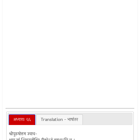
अध्यायः ६६
Translation - भाषांतर
श्रीपुरुषोत्तम उवाच-