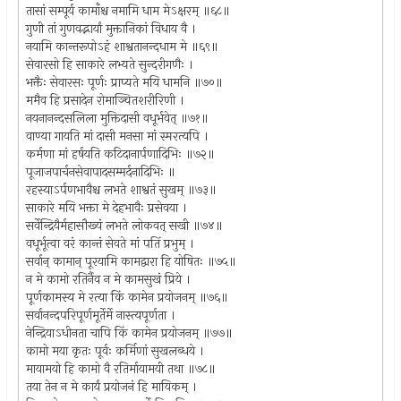
तासां सम्पूर्य कामाँश्च नमामि धाम मेऽक्षरम् ॥६८॥
गुणी तां गुणवद्भार्यां मुक्तानिकां विधाय वै ।
नयामि कान्तरूपोऽहं शाश्वतानन्दधाम मे ॥६९॥
सेवारसो हि साकारे लभ्यते सुन्दरीगणैः ।
भक्तैः सेवारसः पूर्णः प्राप्यते मयि धामनि ॥७०॥
ममैव हि प्रसादेन रोमाञ्चितशरीरिणी ।
नयनानन्दसलिला मुक्तिदासी वधूर्भवेत् ॥७१॥
वाण्या गायति मां दासी मनसा मां स्मरत्यपि ।
कर्मणा मां हर्षयति कटिदानार्पणादिभिः ॥७२॥
पूजाजपार्चनसेवापादसम्मर्दनादिभिः ॥
रहस्याऽर्पणभावैश्च लभते शाश्वतं सुखम् ॥७३॥
साकारे मयि भक्ता मे देहभावैः प्रसेवया ।
सर्वेन्द्रियैर्महासौख्यं लभते लोकवत् सखी ॥७४॥
वधूर्भूत्वा वरं कान्तं सेवते मां पतिं प्रभुम् ।
सर्वान् कामान् पूरयामि कामद्वारा हि योषितः ॥७५॥
न मे कामो रतिर्नैव न मे कामसुखं प्रिये ।
पूर्णकामस्य मे रत्या किं कामेन प्रयोजनम् ॥७६॥
सर्वानन्दपरिपूर्णमूर्तेर्मे नास्त्यपूर्णता ।
नेन्द्रियाऽधीनता चापि किं कामेन प्रयोजनम् ॥७७॥
कामो मया कृतः पूर्वः कर्मिणां सुखलब्धये ।
मायामयो हि कामो वै रतिर्मायामयी तथा ॥७८॥
तया तेन न मे कार्यं प्रयोजनं हि मायिकम् ।