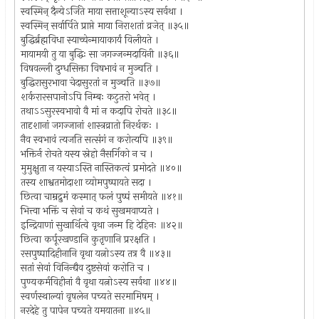
स्वस्मिन् दैन्येऽर्जिते माया सत्ताशून्याऽस्य सर्वथा ।
स्वस्मिन् सर्वार्पिते प्राप्ते माया निराशतां व्रजेत् ॥३५॥
बुद्धिर्ब्रह्मविधा स्याच्चेन्मायाकार्यं विलीयते ।
मायामयी तु या बुद्धिः सा जगज्जन्मदायिनी ॥३६॥
विषवल्ली दुग्धसिक्ता विषभावं न मुञ्चति ।
बुद्धिरासुरभावा चेदासुरतां न मुञ्चति ॥३७॥
शर्करारसपानोऽपि निम्बः कटुतरो भवेत् ।
तथाऽऽसुरस्वभावो वै मां न कदापि रोचते ॥३८॥
तादृशानां जगज्जानां शास्त्रव्रातो निरर्थकः ।
नैव स्वभावं त्यजति सत्संगं न करोत्यपि ॥३९॥
भक्तिर्न रोचते यस्य स्नेहो नैसर्गिको न च ।
मुमुक्षुता न यस्याऽस्ति नास्तिकत्वं प्रमोदते ॥४०॥
तस्य शाश्वतमोदाशा व्योमपुष्पायते सदा ।
छित्वा चाम्रद्रुमं कस्मात् फलं पुष्पं समीयते ॥४१॥
भित्त्वा भक्तिं च सेवां च कथं सुखमवाप्यते ।
इन्द्रियाणां सुखार्थित्वे वृथा जन्म हि देहिनः ॥४२॥
छित्वा कर्पूरखण्डानि कुतृणानि प्ररक्षति ।
रसपुष्पादिहीनानि वृथा यत्नोऽस्य तत्र वै ॥४३॥
सतां सेवां विनिन्द्यैव दुष्टसेवां करोति च ।
पुण्यकर्मविहीनां वै वृथा यत्नोऽस्य सर्वथा ॥४४॥
स्वर्णस्थाल्यां वृषलेन पच्यते सरमामिषम् ।
नरदेहे तु पापेन पच्यते यमयातना ॥४५॥