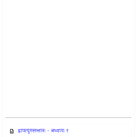
द्वापरयुगसन्तानः - अध्यायः १