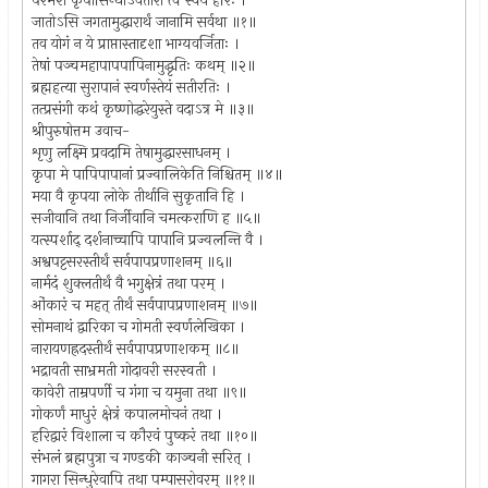
परमेश कृपासिन्धोऽवतारी त्वं स्वयं हरिः ।
जातोऽसि जगतामुद्धारार्थं जानामि सर्वथा ॥१॥
तव योगं न ये प्राप्तास्तादृशा भाग्यवर्जिताः ।
तेषां पञ्चमहापापपापिनामुद्धृतिः कथम् ॥२॥
ब्रह्महत्या सुरापानं स्वर्णस्तेयं सतीरतिः ।
तत्प्रसंगी कथं कृष्णोद्धरेयुस्ते वदाऽत्र मे ॥३॥
श्रीपुरुषोत्तम उवाच-
शृणु लक्ष्मि प्रवदामि तेषामुद्धारसाधनम् ।
कृपा मे पापिपापानां प्रज्वालिकेति निश्चितम् ॥४॥
मया वै कृपया लोके तीर्थानि सुकृतानि हि ।
सजीवानि तथा निर्जीवानि चमत्कराणि ह ॥५॥
यत्स्पर्शाद् दर्शनाच्चापि पापानि प्रज्वलन्ति वै ।
अश्वपट्टसरस्तीर्थं सर्वपापप्रणाशनम् ॥६॥
नार्मदं शुक्लतीर्थं वै भगुक्षेत्रं तथा परम् ।
ओंकारं च महत् तीर्थं सर्वपापप्रणाशनम् ॥७॥
सोमनाथं द्वारिका च गोमती स्वर्णलेखिका ।
नारायणह्रदस्तीर्थं सर्वपापप्रणाशकम् ॥८॥
भद्रावती साभ्रमती गोदावरी सरस्वती ।
कावेरी ताम्रपर्णी च गंगा च यमुना तथा ॥९॥
गोकर्णं माधुरं क्षेत्रं कपालमोचनं तथा ।
हरिद्वारं विशाला च कौरवं पुष्करं तथा ॥१०॥
संभलं ब्रह्मपुत्रा च गण्डकी काञ्चनी सरित् ।
गागरा सिन्धुरेवापि तथा पम्पासरोवरम् ॥११॥