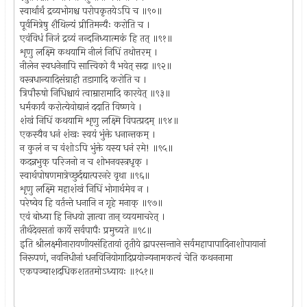
स्वार्थार्थं द्रव्यभोगश्च परोपकृतयेऽपि च ॥९०॥
पूर्वमित्रेषु शैथिल्यं प्रीतिमन्यैः करोति च ।
एवंविधं निजं द्रव्यं नन्दनिध्यात्मकं हि तत् ॥९१॥
शृणु लक्ष्मि कथयामि नीलं निधिं तथोत्तरम् ।
नीलेन स्वधनेनापि सात्त्विको वै भवेत् सदा ॥९२॥
वस्त्रधान्यादिसंग्राही तडागादि करोति च ।
त्रिपौरुषो निधिश्चायं त्वाम्रारामादि कारयेत् ॥९३॥
धर्मकार्यं करोत्येवोद्यानं ददाति विष्णवे ।
शंखं निधिं कथयामि शृणु लक्ष्मि विपत्प्रदम् ॥९४॥
एकस्यैव धनं शंखः स्वयं भुंक्ते धनान्तकम् ।
न कुलं न च वंशोऽपि भुंक्ते यस्य धनं रमे! ॥९५॥
कदन्नभुक् परिजनो न च शोभनवस्त्रधृक् ।
स्वार्थपोषणमात्रेच्छुर्दद्यात्परनरे वृथा ॥९६॥
शृणु लक्ष्मि महाशंखं निधिं भोगार्थमेव न ।
परेष्वेव हि वर्तन्ते धनानि न गृहे मनाक् ॥९७॥
एवं बोध्या हि निधयो ज्ञात्वा तान् व्ययमाचरेत् ।
तीर्थदेवसतां कार्ये सर्वपापैः प्रमुच्यते ॥९८॥
इति श्रीलक्ष्मीनारायणीयसंहितायां तृतीये द्वापरसन्ताने सर्वमहापापादिनाशोपायानां
निरूपणं, नवनिधीनां धनविनियोगादिप्रयोज्यनामकत्वं चेति कथननामा
एकपञ्चाशदधिकशततमोऽध्यायः ॥१५१॥