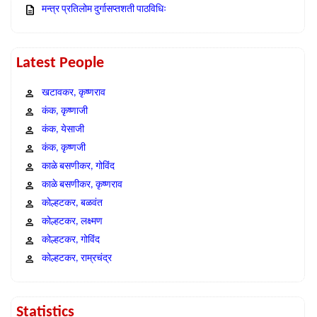
मन्त्र प्रतिलोम दुर्गासप्तशती पाठविधिः
Latest People
खटावकर, कृष्णराव
कंक, कृष्णाजी
कंक, येसाजी
कंक, कृष्णजी
काळे बसणीकर, गोविंद
काळे बसणीकर, कृष्णराव
कोल्हटकर, बळवंत
कोल्हटकर, लक्ष्मण
कोल्हटकर, गोविंद
कोल्हटकर, राम्रचंद्र
Statistics