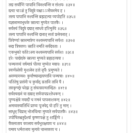
तदा सर्वाणि पापानि विनश्यन्ति न संशयः ॥३४॥
दत्वा चाऽन्नं तु विदुषे यश्चाऽऽजीवनमेव ह ।
तस्य पापानि नश्यन्ति ब्रह्महत्या व्यपोहति ॥३५॥
यज्ञानामवभृथके स्नात्वा मुच्येत पातकैः ।
सर्वस्वं विदुषे दद्यात् साधवे हरिमूर्तये ॥३६॥
तस्य पापानि नश्यन्ति दानात् सतां प्रसेवनात् ।
त्रिवेण्यां स्नानमात्रेण नश्यन्त्यघानि सर्वशः ॥३७॥
सदा त्रिषवणः स्नाति नमति सर्वदेवताः ।
एकभुक्तो वर्ततेऽस्य नश्यन्त्यघानि सर्वशः ॥३८॥
हरेः पादोदके स्नात्वा मुच्यते ब्रह्महत्यया ।
पञ्चगव्यं वर्षमात्रं पीत्वा मुच्येत मद्यपः ॥३९॥
स्वर्णस्तेयी मुशलेन हतो नृपैः प्रमुच्यते ।
अगम्यागमनः कुर्याच्चान्द्रायणानि पञ्चषाः ॥४०॥
पतितेषु प्रसंगी च कुर्याद् व्रतानि तानि वै ।
तप्तकृच्छ्रं चरेद्वा तु संवत्सरमतन्द्रितः ॥४१॥
सर्वस्वदानं वा दद्यात् सर्वपापप्रशोधकम् ।
पुण्यक्षेत्रे गयादौ च गमनं पापनाशकम् ॥४२॥
अमावास्यातिथिं प्राप्य पूजयेद् यो हरिं तु माम् ।
साधून् विप्रान् भोजयित्वा मुच्यते सर्वपातकैः ॥४३॥
उपोषितश्चतुर्दश्यां कृष्णपक्षे तु शार्ङ्गिणे ।
वैवस्वताय कालाय सर्वभूतक्षयाय च ॥४४॥
यमाय धर्मराजाय मृत्यवे चान्तकाय च ।