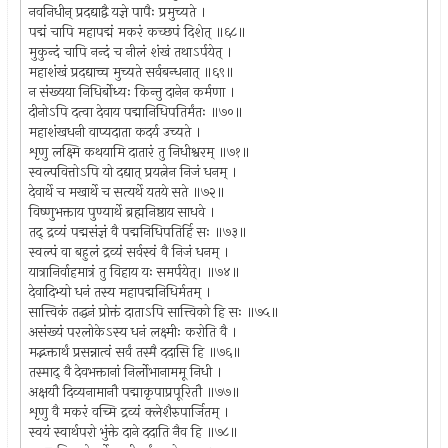
नवनिधीन् प्रदद्याद्वै यज्ञे पापैः प्रमुच्यते ।
पद्मं चापि महापद्मं मकरं कच्छपं दिशेत् ॥६८॥
मुकुन्दं चापि नन्दं च नीलं शंखं तथाऽर्पयेत् ।
महाशंखं प्रदद्याच्च मुच्यते सर्वबन्धनात् ॥६९॥
न संख्यया निधिर्बोध्यः किन्तु दानेन कर्मणा ।
दीनोऽपि दत्वा देवाय पद्मानिधिपतिर्मंतः ॥७०॥
महाशंखधनी वाप्यदाता कदर्य उच्यते ।
शृणु लक्ष्मि कथयामि दातारं तु निधीश्वरम् ॥७१॥
स्वल्पवित्तोऽपि यो दद्यात् प्रयत्नेन निजं धनम् ।
देवार्थे च मखार्थे च सत्यर्थे यतये सते ॥७२॥
विष्णुभक्ताय पुण्यार्थे ब्रह्मनिष्ठाय साधवे ।
तद् द्रव्यं पद्मसंज्ञं वै पद्मनिधिपतिर्हि सः ॥७३॥
स्वल्पं वा बहुलं द्रव्यं सर्वस्वं वै निजं धनम् ।
यात्रानिर्वाहमात्रं तु विहाय यः समर्पयेत्। ॥७४॥
देवादिभ्यो धनं तस्य महापद्मनिधिर्मतम् ।
सात्त्विकं तद्धनं प्रोक्तं दाताऽपि सात्त्विको हि सः ॥७५॥
असंख्यं परलोकेऽस्य धनं लक्ष्मीः करोति वै ।
मद्भक्तार्थं प्रसन्नात्वं सर्वं तस्मै ददासि हि ॥७६॥
तस्माद् वै देवभक्तानां निर्लोभानाममू निधी ।
अक्षयौ दिव्यनामानौ पद्माकृपाप्रपूरितौ ॥७७॥
शृणु वै मकरं वच्मि द्रव्यं क्लेशैरुपार्जितम् ।
स्वयं स्वार्थपरो भुंक्ते दाने ददाति नैव हि ॥७८॥