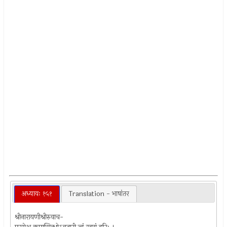
अध्यायः १५१
Translation - भाषांतर
श्रीनारायणीश्रीरुवाच-