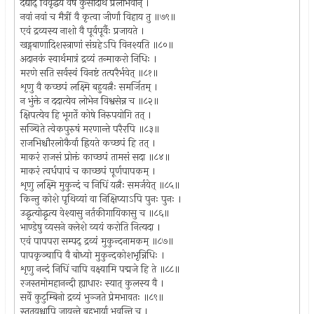
दद्याद् विवृद्धये वर्षे कुसीदार्थं प्रलोभवान् ।
नवां नवां च मैत्रीं वै कृत्वा जीर्णां विहाय तु ॥७९॥
एवं द्रव्यस्य नाशो वै पूर्वपूर्वैः प्रजायते ।
खड्गबाणादिशस्त्राणां संग्रहेऽपि विनश्यति ॥८०॥
अदानकं स्वार्थमात्रं द्रव्यं तन्माकरो निधिः ।
मरणे सति सर्वस्वं विनष्टं तत्परैर्भवेत् ॥८१॥
शृणु वै कच्छपं लक्ष्मि बहुयत्नैः समर्जितम् ।
न भुंक्ते न ददात्येव लोभेन विश्वसेन्न च ॥८२॥
क्षिपत्येव हि भूगर्ते कोषे निरुपयोगि तत् ।
सञ्चिते त्वेकपुरुषं मरणान्ते परैरपि ॥८३॥
राजभिश्चौरलोकैर्वा ह्रियते कच्छपं हि तत् ।
माकरं राजसं प्रोक्तं काच्छपं तामसं सदा ॥८४॥
माकरं त्वर्धपापं च काच्छपं पूर्णपापकम् ।
शृणु लक्ष्मि मुकुन्दं च निधिं यत्नैः समर्जयेत् ॥८५॥
किन्तु कोशे पृथिव्यां वा निक्षिप्याऽपि पुनः पुनः ।
उद्धृत्योद्धृत्य वेश्यासु नर्तकीगायिकासु च ॥८६॥
भाण्डेषु व्यसने क्लेशे व्ययं करोति नित्यदा ।
एवं पापपरा सम्पद् द्रव्यं मुकुन्दनामकम् ॥८७॥
पापकृञ्चापि वै बोध्यो मुकुन्दकोशभृन्निधिः ।
शृणु नन्दं निधिं चापि वक्ष्यामि पद्मजे हि ते ॥८८॥
रजस्तमोमहानन्दी ह्याधारः स्यात् कुलस्य वै ।
सर्वे कुटुम्बिनो द्रव्यं भुञ्जते प्रेमभावतः ॥८९॥
स्तुतयश्चापि जायन्ते बहुभार्या भवन्ति च ।