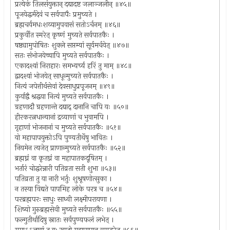
प्रत्येकं तिलसंयुक्तान् दद्यादष्ट जलाञ्जलीन् ॥४५॥
पूजयेद्धर्मदेवं च सर्वपापैः प्रमुच्यते ।
ब्रह्मचर्यमधःशय्यामुपवासं सतोऽर्चनम् ॥४६॥
प्रकुर्वीत स्मरेत् कृष्णं मुच्यते सर्वपातकैः ।
षष्ठ्यामुपोषितः शुक्ले सप्तम्यां सूर्यमर्चयेत् ॥४७॥
सतः संभोजयेच्चापि मुच्यते सर्वपातकैः ।
एकादश्यां निराहारः समभ्यर्च्य हरिं तु माम् ॥४८॥
द्वादश्यां भोजयेत् साधून्मुच्यते सर्वपातकैः ।
नित्यं जपेत्तीर्थसेवां देवसाधुप्रपूजनम् ॥४९॥
कुर्याद्वै श्रद्धया नित्यं मुच्यते सर्वपातकैः ।
ग्रहणादौ ग्रहणान्ते दद्याद् दानानि चापि यः ॥५०॥
हीरकरत्नधान्यानां द्रव्याणां च भुवामपि ।
गृहाणां भोजनानां च मुच्यते सर्वपातकैः ॥५१॥
यो महापापयुक्तोऽपि पुण्यतीर्थेषु भावितः ।
नियमेन त्यजेत् प्राणान्मुच्यते सर्वपातकैः ॥५२॥
ब्रह्मघ्नं वा कृतघ्नं वा महापातकदूषितम् ।
भर्तारं चोद्धरेन्नारी पतिव्रता सती शुभा ॥५३॥
पतिव्रता तु या नारी भर्तुः शुश्रूषणोत्सुका ।
न तस्या विद्यते पापमिह लोके परत्र च ॥५४॥
परब्रह्मपरः साधुः साध्वी लक्ष्मीपरायणा ।
शिष्यो गुरुब्रह्मसेवी मुच्यते सर्वपातकैः ॥५५॥
फल्गुतीर्थादिषु स्नातः सर्वपुण्यफलं लभेत् ।