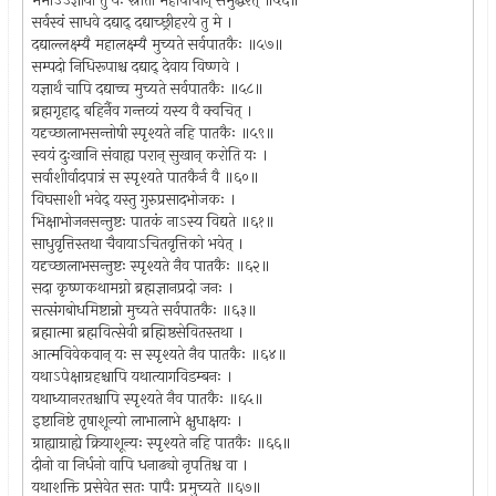
ममाऽऽज्ञायां तु यः स्नातो महापापान् समुद्धरेत् ॥५६॥
सर्वस्वं साधवे दद्याद् दद्याच्छ्रीहरये तु मे ।
दद्याल्लक्ष्म्यै महालक्ष्म्यै मुच्यते सर्वपातकैः ॥५७॥
सम्पदो निधिरूपाश्च दद्याद् देवाय विष्णवे ।
यज्ञार्थं चापि दद्याच्च मुच्यते सर्वपातकैः ॥५८॥
ब्रह्मगृहाद् बहिर्नैव गन्तव्यं यस्य वै क्वचित् ।
यदृच्छालाभसन्तोषी स्पृश्यते नहि पातकैः ॥५९॥
स्वयं दुःखानि संवाह्य परान् सुखान् करोति यः ।
सर्वाशीर्वादपात्रं स स्पृश्यते पातकैर्न वै ॥६०॥
विघसाशी भवेद् यस्तु गुरुप्रसादभोजकः ।
भिक्षाभोजनसन्तुष्टः पातकं नाऽस्य विद्यते ॥६१॥
साधुवृत्तिस्तथा चैवायाऽचितवृत्तिको भवेत् ।
यदृच्छालाभसन्तुष्टः स्पृश्यते नैव पातकैः ॥६२॥
सदा कृष्णकथामग्नो ब्रह्मज्ञानप्रदो जनः ।
सत्संगबोधमिष्टान्नो मुच्यते सर्वपातकैः ॥६३॥
ब्रह्मात्मा ब्रह्मवित्सेवी ब्रह्मिष्ठसेवितस्तथा ।
आत्मविवेकवान् यः स स्पृश्यते नैव पातकैः ॥६४॥
यथाऽपेक्षाग्रहश्चापि यथात्यागविडम्बनः ।
यथाध्यानरतश्चापि स्पृश्यते नैव पातकैः ॥६५॥
इष्टानिष्टे तृषाशून्यो लाभालाभे क्षुधाक्षयः ।
ग्राह्याग्राह्ये क्रियाशून्यः स्पृश्यते नहि पातकैः ॥६६॥
दीनो वा निर्धनो वापि धनाढ्यो नृपतिश्च वा ।
यथाशक्ति प्रसेवेत सतः पापैः प्रमुच्यते ॥६७॥