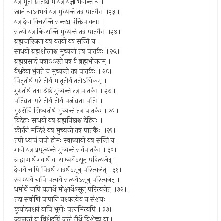
यत्र मूर्तेः प्रतिष्ठा मे यत्र यज्ञा भवन्ति च ।
स्नानं चाऽवभथं यत्र मुच्यन्ते तत्र पातकैः ॥२३॥
यत्र देवा विचरन्ति सन्तश्च पंक्तिपावनाः ।
सत्यो यत्र निवसन्ति मुच्यन्ते तत्र पातकैः ॥२४॥
ब्रह्मचारिजना यत्र यतयो यत्र सन्ति च ।
साधवो ब्रह्मशीलाश्च मुच्यन्ते तत्र पातकैः ॥२५॥
ब्रह्मप्रसादो यत्राऽऽस्ते यत्र वै ब्रह्मभोजनम् ।
वैश्वदेवा भुंजते च मुच्यन्ते तत्र पातकैः ॥२६॥
पितृतीर्थं परं तीर्थं मातृतीर्थं ततोऽधिकम् ।
गुरुतीर्थं ततः श्रेष्ठं मुच्यन्ते तत्र पातकैः ॥२७॥
पतिव्रता परं तीर्थं तीर्थं पत्नीव्रतः पतिः ।
गुरुसेवि शिष्यतीर्थं मुच्यन्ते तत्र पातकैः ॥२८॥
विदेहाः साधवो यत्र ब्रह्मनिष्ठाश्च देहिनः ।
कीर्तनं मन्दिरं यत्र मुच्यन्ते तत्र पातकैः ॥२९॥
तपो ध्यानं जपो होमः स्वाध्यायो यत्र सन्ति च ।
गावो यत्र प्रपूज्यन्ते मुच्यन्ते सर्वपातकैः ॥३०॥
ब्राह्मणार्थे गवार्थे वा साध्वर्थेऽसून् परित्यजेत् ।
देवार्थे चापि पित्रर्थे मात्रर्थेऽसून् परित्यजेत् ॥३१॥
स्वाम्यर्थे चापि पत्यर्थे सत्यर्थेऽसून् परित्यजेत् ।
धर्मार्थे चापि यज्ञार्थे मोक्षार्थेऽसून् परित्यजेत् ॥३२॥
तदा सर्वाणि पापानि नश्यन्त्येव न संशयः ।
कुर्यादनशनं वापि भृगोः पतनमित्यपि ॥३३॥
ज्वलन्तं वा विशेदग्निं जलं तीर्थे विशेच्च वा ।