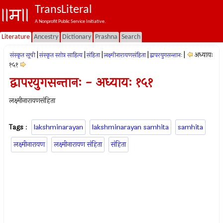
TransLiteral
A Nonprofit Public Service Initiative.
Literature
Ancestry
Dictionary
Prashna
Search
|
|
|
|
|
अध्यायः
संस्कृत सूची
संस्कृत स्तोत्र साहित्य
संहिता
लक्ष्मीनारायणसंहिता
द्वापरयुगसन्तानः
१५१
द्वापरयुगसन्तानः - अध्यायः १५१
लक्ष्मीनारायणसंहिता
Tags
:
lakshminarayan
lakshminarayan samhita
samhita
लक्ष्मीनारायण
लक्ष्मीनारायण संहिता
संहिता