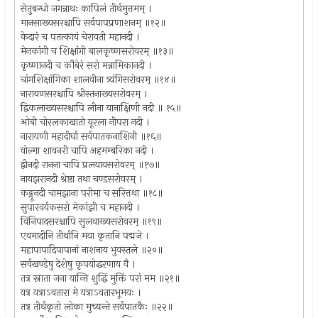
सेतुबन्धो जगन्नाथः कापिलं तीर्थमुत्तमम् ।
मानसाख्यसरश्चापि सर्वपापप्रणाशनम् ॥१२॥
केदारं च पतत्कायं चेरावती महानदी ।
मेनकांगी च शिक्षांगी बालकृष्णसरोवरम् ॥१३॥
कृष्णानदी च कौबेरं सरो मन्नामिकानदी ।
चांगशिक्षांगिका शालवीना त्र्यंगिसरोवरम् ॥१४॥
नारायणसरश्चापि श्रीस्तनाख्यसरोवरम् ।
द्विकलाख्यसरश्चापि लीना यानाक्षिणी नदी ॥ १५॥
ओबी चोरलकाखातो यूरला नीपरा नदी ।
नारायणी महादीर्घा सर्वपातकनाशिनी ॥१६॥
वोल्गा शावनरी चापि अहमम्बरिका नदी ।
द्वीनदी रानना चापि प्रलयायसरोवरम् ॥१७॥
नायझरानदी श्रेष्ठा तथा चण्डसरोवरम् ।
कङ्गूनदी चामझाना परीमा च सरित्तथा ॥१८॥
सुपारवर्यकसरो मेकांझी च महानदी ।
विनिपादसरश्चापि सुलवाख्यसरोवरम् ॥१९॥
एवमादीनि तीर्थानि मया कृतानि पद्मजे ।
महापापादिपापानां नाशनाय भुवस्तले ॥२०॥
सर्वखण्डेषु देशेषु कृपयोद्धरणाय वै ।
तत्र स्नाता जना यान्ति शुद्धिं मुक्तिं परां मम ॥२१॥
यत्र यत्राऽवतारा मे यत्राऽवतारभूमयः ।
तत्र तीर्थकृतो लोका मुच्यन्ते सर्वपातकैः ॥२२॥