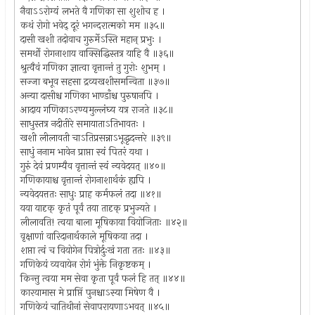
नैवाऽऽरोग्यं लभते वै गणिका सा शुशोच ह ।
कथं रोगो भवेद् दूरं भगन्दरात्मको मम ॥३५॥
दासी खशी तदोवाच गुरुर्मेऽस्ति महान् प्रभुः ।
समर्थो रोगनाशाय वाक्सिद्धिस्तत्र याहि वै ॥३६॥
श्रुत्वैवं गणिका ज्ञात्वा वृत्तान्तं तु गुरोः शुभम् ।
सज्जा बभूव सहसा द्रव्यखशीसमन्विता ॥३७॥
अन्या दासीश्च गणिका भाण्डाँश्च पुरुषानपि ।
आदाय गणिकाऽरण्यमुल्लंघ्य यत्र राजते ॥३८॥
साधुस्तत्र नदीतीरे समायाताऽतिभावतः ।
खशी लीलावती चाऽतिप्रसन्नाऽभूद्धृदन्तरे ॥३९॥
साधुं ननाम भावेन प्राप्ता स्वं पितरं यथा ।
गुरुं देवं प्रणम्यैव वृत्तान्तं स्वं न्यवेदयत् ॥४०॥
गणिकायाश्च वृत्तान्तं रोगनाशार्थकं ह्यपि ।
न्यवेदयत्ततः साधुः प्राह कर्मफलं तदा ॥४१॥
यया यादृक् कृतं पूर्वं तया तादृक् प्रभुज्यते ।
लीलावति! त्वया बाला मूषिकाया वियोजिताः ॥४२॥
वृक्षाणां वारिदानार्थकाले मूषिकया तदा ।
शप्ता त्वं च वियोगेन पित्रोर्दुःखं गता ततः ॥४३॥
गणिकेयं व्यवायेन रोगं भुंक्ते निकृष्टकम् ।
किन्तु त्वया मम सेवा कृता पूर्वं फलं हि तत् ॥४४॥
कारयामास मे प्राप्तिं पुनश्चाऽस्या मिषेण वै ।
गणिकेयं चातिथीनां सेवापरायणाऽभवत् ॥४५॥