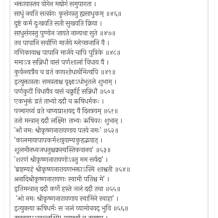
भक्तायास्तव योगेन मद्योगं समुपागता ।
साधुं नयति सत्संगः कुसंगस्तु ह्यसाधुकम् ॥४६॥
दुष्टं कर्म दुःखयति सती सुखयति क्रिया ।
साधुसंगस्तु पुण्येन जायते नान्यथा सुते ॥४७॥
तव पापानि सर्वाणि मार्जये म्लेच्छजानि वै ।
गणिकायाश्च पापानि मार्जये चापि पुत्रिके ॥४८॥
ममाऽत्र सन्निधौ वासं पर्णशालां विधाय वै ।
कुर्वन्त्यत्रैव च व्रतं कायशोधार्थमित्यपि ॥४९॥
इत्युक्तास्ताः समस्ताश्च वृक्षाऽधोभूतले शुभाम् ।
पर्णकुटीं विधायैव वासं चक्रुर्हि सन्निधौ ॥५०॥
एकभुक्तं व्रतं ताभ्यो ददौ च ऋषिधर्मकः ।
पञ्चगव्यं व्रते चाप्यप्राशयद् वै दिनत्रयम् ॥५१॥
ततो मन्त्रान् ददौ लक्ष्मि! ताभ्यः ऋषिवरः शुभान् ।
'ओं नमः श्रीकृष्णनारायणाय पतये नमः' ॥५२॥
'कालमायापापकर्मशत्रुयाम्यकुहृद्भयात् ।
शूलमीनध्वजधनुश्चक्रस्वस्तिकवानव' ॥५३॥
'शरणं श्रीकृष्णनारायणोऽस्तु मम सर्वदा' ।
'ब्राह्म्यहं श्रीकृष्णनारायणभक्ताऽस्मि शाश्वती ॥५४॥
अनादिश्रीकृष्णनारायणः स्वामी पतिश्च मे' ।
इतिमन्त्रान् ददौ कर्णे हस्ते जलं ददौ तथा ॥५५॥
'ओ नमः श्रीकृष्णनारायणाय स्वामिने स्वाहा' ।
इत्युक्त्वा ऋषिधर्मः स जलं व्यामोचयद् भुवि ॥५६॥