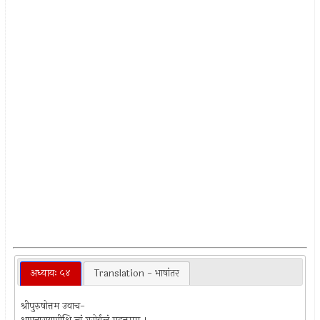
अध्यायः ५४
Translation - भाषांतर
श्रीपुरुषोत्तम उवाच-