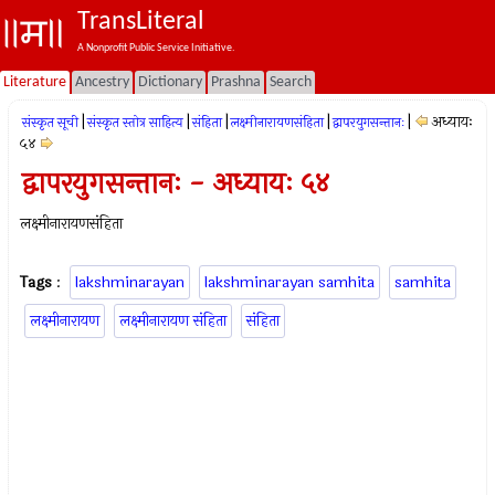
TransLiteral
A Nonprofit Public Service Initiative.
Literature
Ancestry
Dictionary
Prashna
Search
|
|
|
|
|
अध्यायः
संस्कृत सूची
संस्कृत स्तोत्र साहित्य
संहिता
लक्ष्मीनारायणसंहिता
द्वापरयुगसन्तानः
५४
द्वापरयुगसन्तानः - अध्यायः ५४
लक्ष्मीनारायणसंहिता
Tags
:
lakshminarayan
lakshminarayan samhita
samhita
लक्ष्मीनारायण
लक्ष्मीनारायण संहिता
संहिता