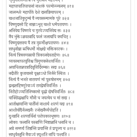
शृणुनारायणीश्रि त्वं गुरोर्बलं महत्तमम् ।
महापापातिपापानां नाशकं परमोज्ज्वलम् ॥१॥
जालन्धरे महापीठे देशे दासक्रियापरम् ।
खशजातिकुटुम्बं वै न्यवसन्मामके पुरे ॥२॥
विष्णुदासो हि नाम्नाऽभूत् खशो धर्मपरायणः ।
अनिवेद्य विष्णवे च गुरवेऽप्यनिवेद्य सः ॥३॥
नैव भुंक्तेऽन्नवस्त्रादि फलं जलाद्यपि क्वचित् ।
विष्णुदासस्य वै तत्र गुरुर्मोक्षपरायणः ॥४॥
साधुर्नाम्ना ऋषिधर्मो मोक्षदो भक्तिकारकः ।
नित्यं त्रिषवणस्नायी त्रिकालदेवतार्हणः ॥५॥
व्यवस्थापरवृत्तिश्च त्रिगुणक्लेशवर्जितः ।
अयाचितान्नपत्रादिवृत्तिर्दिगम्बरः सदा ॥६॥
नदीतीरे कृतावासो वृक्षाऽधो निर्जने स्थितः ।
नित्यं वै भजते नारायणं मां पुरुषोत्तमम् ॥७॥
द्वन्द्वसहिष्णुरेवाऽयं रागद्वेषविवर्जितः ।
निरीहोऽप्यतिनिष्कामो वृद्धो दोषविवर्जितः ॥८॥
वाक्सिद्धश्चापि मौनी च जयत्येव च मां सदा ।
आर्ताश्चायान्ति चार्तीनां नाशार्थं शरणं यदा ॥९॥
आशीर्वादैर्जलदानैः रजोदानैर्व्यपोहति ।
दुःखानि शरणार्थिनां परोपकारभूषणः ॥१०॥
लोकाः फलानि वस्त्राणि मिष्टान्नानि धनानि च ।
अग्रे समर्प्य तिष्ठन्ति प्रयान्ति तं प्रपूज्य च ॥११॥
साधुर्वस्तूनि नैवाऽयं स्पृशति नापि पश्यति ।