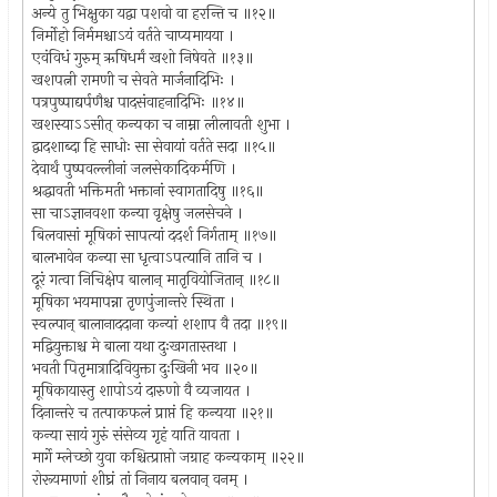
अन्ये तु भिक्षुका यद्वा पशवो वा हरन्ति च ॥१२॥
निर्मोहो निर्ममश्चाऽयं वर्तते चाप्यमायया ।
एवंविधं गुरुम् ऋषिधर्मं खशो निषेवते ॥१३॥
खशपत्नी रामणी च सेवते मार्जनादिभिः ।
पत्रपुष्पाद्यर्पणैश्च पादसंवाहनादिभिः ॥१४॥
खशस्याऽऽसीत् कन्यका च नाम्ना लीलावती शुभा ।
द्वादशाब्दा हि साधोः सा सेवायां वर्तते सदा ॥१५॥
देवार्थं पुष्पवल्लीनां जलसेकादिकर्मणि ।
श्रद्धावती भक्तिमती भक्तानां स्वागतादिषु ॥१६॥
सा चाऽज्ञानवशा कन्या वृक्षेषु जलसेचने ।
बिलवासां मूषिकां सापत्यां ददर्श निर्गताम् ॥१७॥
बालभावेन कन्या सा धृत्वाऽपत्यानि तानि च ।
दूरं गत्वा निचिक्षेप बालान् मातृवियोजितान् ॥१८॥
मूषिका भयमापन्ना तृणपुंजान्तरे स्थिता ।
स्वल्पान् बालानाददाना कन्यां शशाप वै तदा ॥१९॥
मद्वियुक्ताश्च मे बाला यथा दुःखगतास्तथा ।
भवती पितृमात्रादिवियुक्ता दुःखिनी भव ॥२०॥
मूषिकायास्तु शापोऽयं दारुणो वै व्यजायत ।
दिनान्तरे च तत्पाकफलं प्राप्तं हि कन्यया ॥२१॥
कन्या सायं गुरुं संसेव्य गृहं याति यावता ।
मार्गे म्लेच्छो युवा कश्चित्प्राप्तो जग्राह कन्यकाम् ॥२२॥
रोरूयमाणां शीघ्रं तां निनाय बलवान् वनम् ।