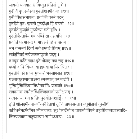
जायन्ते धामवासाश्च किमुत व्रतिनां तु मे ।
गुरौ वै कृतसर्वस्वा गुरुतीर्शेनषेविणः ॥९१॥
गुरौ विश्वासमापन्नाः प्रयान्ति परमं पदम् ।
गुरुर्देवो गुरुः कृष्णो गुरुर्दीक्षा हि पावनी ॥९२॥
गुरुर्व्रतं गुरुर्दानं गुरुर्यस्या मतो हरिः ।
गुरुतीर्थप्रतापेन भवाऽब्धिं सा तरत्यपि ॥९३॥
प्रयाति परमानन्दं धामाऽक्षरं हि शाश्वतम् ।
मम वासमयं दिव्यं सर्वधामपरं प्रियम् ॥९४॥
सर्वतृप्तिप्रदं सर्वकामनापूरकं पदम् ।
न न्यूनं वर्तते तत्राऽश्नुते भोगान् मया सह ॥९५॥
वध्वो वापि विधवा वा ह्यधवा वा निराश्रिताः ।
गुरुतीर्थं परं प्राप्य मुच्यन्ते भवसागरात् ॥९६॥
पठनाच्छ्रवणाच्चाऽस्य स्मरणात् कथनादपि ।
भुक्तिर्मुक्तिर्दिव्यगतिर्धामप्राप्तिः प्रजायते ॥९७॥
सकामानां स्वर्गलब्धिर्निष्कामानां प्रमोक्षणम् ।
मत्कामानां मम प्राप्तिः पुरुषोत्तमशार्ङ्गिणः ॥९८॥
इति श्रीलक्ष्मीनारायणीयसंहितायां तृतीये द्वापरसन्ताने वधूगीतायां गुरुतीर्थे
ऋषिधर्ममहर्षेर्योगेन लीलावत्याः सुशीलादीनां च पापानां विगमे ब्रह्मप्रियात्वप्राप्त्यादि-
निरूपणनामा चतुष्पञ्चाशत्तमोऽध्यायः ॥५४॥