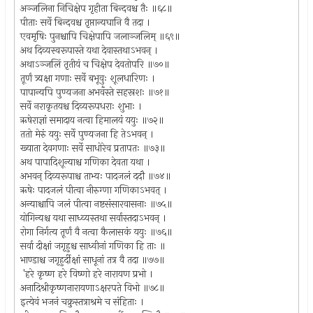
अञ्जलिना निचिक्षेप गृहीता बिन्दवश्च तैः ॥६८॥
पीताः सर्वे बिन्दवश्च तृप्तान्यघानि वै तदा ।
एवमृषिः पुनश्चापि चिक्षेपापि जलाञ्जलिम् ॥६९॥
अथ दिव्यस्वरूपास्ते यथा देवास्तथाऽभवन् ।
अथाऽञ्जलिं तृतीयं च चिक्षेप देवतोपरि ॥७०॥
तूर्णं त्र्यक्षा गणाः सर्वे बभूवुः शूलधारिणः ।
पापान्यपि पुण्यजना अभवँस्ते सहस्रशः ॥७१॥
सर्वे नराकृतयश्च दिव्यरूपधराः शुभाः ।
ऋषेराज्ञां समादाय नत्वा हिमालयं ययुः ॥७२॥
ततो मेरुं ययुः सर्वे पुण्यजना हि तेऽभवन् ।
ख्याता देवगणाः सर्वे साधोरेव प्रतापतः ॥७३॥
अथ पापादिशून्याश्च गणिका देवता यथा ।
अभवन् दिव्यरूपाश्च ताभ्यः पादजलं ददौ ॥७४॥
ऋषेः पादजलं पीत्वा नीरुग्णा गणिकाऽभवत् ।
अन्याश्चापि जलं पीत्वा नष्टसंसारवासनाः ॥७५॥
योगिन्यश्च यथा साध्व्यस्तथा सर्वास्तदाऽभवन् ।
रोगा निर्गत्य तूर्णं वै नत्वा कैलासकं ययुः ॥७६॥
सर्वा दीक्षां जगृहुश्च साध्वीनां गणिका हि ताः ॥
भाण्डाश्च जगृहुर्दीक्षां साधूनां तत्र वै तदा ॥७७॥
'हरे कृष्ण हरे विष्णो हरे नारायण प्रभो ।
अनादिश्रीकृष्णनारायणाऽक्षरपते विभो ॥७८॥
इत्येवं भजनं चक्रुस्तत्राश्रमे च संहिताः ।