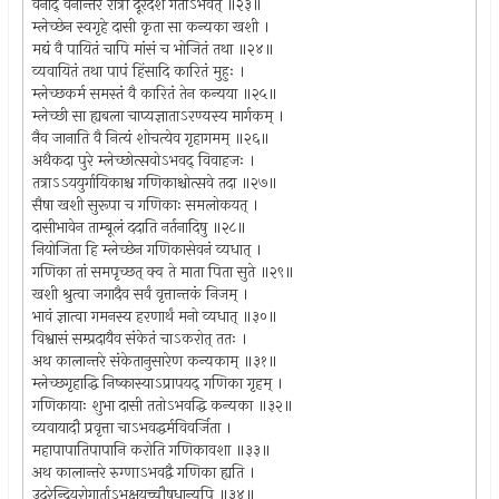
वनाद् वनान्तरं रात्रौ दूरदेशं गतोऽभवत् ॥२३॥
म्लेच्छेन स्वगृहे दासी कृता सा कन्यका खशी ।
मद्यं वै पायितं चापि मांसं च भोजितं तथा ॥२४॥
व्यवायितं तथा पापं हिंसादि कारितं मुहुः ।
म्लेच्छकर्म समस्तं वै कारितं तेन कन्यया ॥२५॥
म्लेच्छी सा ह्यबला चाप्यज्ञाताऽरण्यस्य मार्गकम् ।
नैव जानाति वै नित्यं शोचत्येव गृहागमम् ॥२६॥
अथैकदा पुरे म्लेच्छोत्सवोऽभवद् विवाहजः ।
तत्राऽऽययुर्गायिकाश्च गणिकाश्चोत्सवे तदा ॥२७॥
सैषा खशी सुरूपा च गणिकाः समलोकयत् ।
दासीभावेन ताम्बूलं ददाति नर्तनादिषु ॥२८॥
नियोजिता हि म्लेच्छेन गणिकासेवनं व्यधात् ।
गणिका तां समपृच्छत् क्व ते माता पिता सुते ॥२९॥
खशी श्रुत्वा जगादैव सर्वं वृत्तान्तकं निजम् ।
भावं ज्ञात्वा गमनस्य हरणार्थं मनो व्यधात् ॥३०॥
विश्वासं सम्प्रदायैव संकेतं चाऽकरोत् ततः ।
अथ कालान्तरे संकेतानुसारेण कन्यकाम् ॥३१॥
म्लेच्छगृहाद्धि निष्कास्याऽप्रापयद् गणिका गृहम् ।
गणिकायाः शुभा दासी ततोऽभवद्धि कन्यका ॥३२॥
व्यवायादौ प्रवृत्ता चाऽभवद्धर्मविवर्जिता ।
महापापातिपापानि करोति गणिकावशा ॥३३॥
अथ कालान्तरे रुग्णाऽभवद्वै गणिका ह्यति ।
उदरेन्द्रियरोगार्ताऽभक्षयच्चौषधान्यपि ॥३४॥