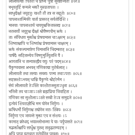
लीलावत्याः पितरौ च प्राप्य पुत्रीं सुखान्वितौ ॥७९॥
बभूवतुर्हि कमले भक्तौ गुरुप्रतापतः ।
साधुदीक्षां जगृहतुः खशौ तौ तत्र स सद्गुरोः ॥८०॥
पापनाशात्मिकी वार्ता प्रासरत् सर्वतोदिशि ।
मानवाः पापनाशार्थं चाययुश्चकितास्तदा ॥८१॥
नरानार्यो जगृहुश्च दीक्षां श्रीवैष्णवीम् ऋषेः ।
ताः संविधाय मुक्ताँश्च प्रेषयामास चाऽक्षरम् ॥८२॥
शिष्याश्चापि च शिष्यांश्च प्रेषयामास चाक्षरम् ।
ऋषेः संकल्पमात्रेण विमानानि चिदम्बरात् ॥८३॥
पार्षदैः सहितान्येव विष्णुमूर्तियुतानि वै ।
आगतानि च तान्यारुह्यैव ययुः परं पदम्॥८४॥
वैकुण्ठवासा अभवन् गणिकाद्या गुरोर्बलात् ।
लीलावती तथा तस्याः सख्यः पञ्च तथाऽपराः ॥८५॥
सहस्रशोऽभवन् धाम्नि वैकुण्ठे श्रीहरेर्मम ।
सेयं लीलावती तेऽस्ति काशीराजसुताऽधुना ॥८६॥
भगिनी तव चाऽत्राऽऽस्ते ब्रह्मप्रिया विवाहिता ।
गणिका सा सुशीलाऽऽस्ते सखी तेऽत्र समुद्रजे ॥८७॥
इत्येवं शिवराज्ञीश्रि मम योगेन निर्गुणः ।
ऋषिधर्मो निर्गुणश्च तद्योगेन नराः स्त्रियः ॥८८॥
निर्गुणा एव जायन्ते मुक्ता एव न संशयः ।ऽ
कामात् क्रोधाद् भयाल्लोभान्मा ये याः पर्युपासते ॥८९॥
मद्भक्ताँश्चापि साधूँश्च गुरून् तानुद्धराम्यहम् ।
अपि पापा दुराचारा गुरोर्योगेन पावनाः ॥९०॥