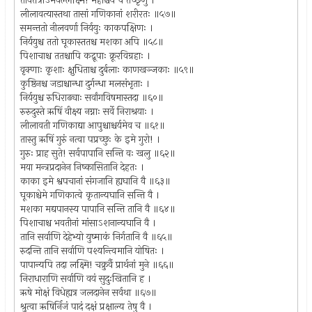
तावत्तत्राऽभवल्लक्ष्मि! महाश्चर्यं च तच्छृणु ।
लीलावत्यास्तथा तासां गणिकानां शरीरतः ॥५७॥
समन्ततो नीलवर्णा निर्ययुः काकपक्षिणः ।
निर्ययुश्च ततो घूकास्ततश्च मशका अपि ॥५८॥
पिशाचाश्च ततश्चापि कद्रूपाः क्रूरविग्रहाः ।
वृक्णाः कृशाः क्षुधिताश्च दुर्बलाः काणखञ्जकाः ॥५९॥
कुष्ठिनश्च जडाश्चान्धा दुर्गन्धा मलसंभृताः ।
निर्ययुश्च रुधिराढ्याः सर्वांगविषमास्तदा ॥६०॥
रुरुदुस्ते ऋषिं वीक्ष्य नग्नाः सर्वे निराश्रयाः ।
लीलावती गणिकाद्या आपुश्चाश्चर्यमेव च ॥६१॥
तास्तु ऋषिं गुरुं नत्वा पप्रच्छुः के इमे गुरो! ।
गुरुः प्राह सुते! सर्वपापानि सन्ति वः खलु ॥६२॥
मया मन्त्रप्रदानेन निष्कासितानि देहतः ।
काका इमे श्वपचानां संगजानि ह्यघानि वै ॥६३॥
घूकाश्चेमे गणिकात्वे कृतान्यघानि सन्ति वै ।
मशका मद्यपानस्य पापानि सन्ति तानि वै ॥६४॥
पिशाचाश्च भवतीनां मांसाऽशनान्यघानि वै ।
तानि सर्वाणि देहेभ्यो युष्माकं निर्गतानि वै ॥६५॥
रुदन्ति तानि सर्वाणि पश्यन्त्विमानि योषितः ।
पापान्यपि तदा लक्ष्मि! चक्रुर्वै प्रार्थनां मुने ॥६६॥
निराधाराणि सर्वाणि वयं सुदुःखितानि ह ।
ऋषे मोक्षं विधेह्यत्र जलदानेन सर्वथा ॥६७॥
श्रुत्वा ऋषिर्निजं पादं दक्षं प्रक्षाल्य तेषु वै ।