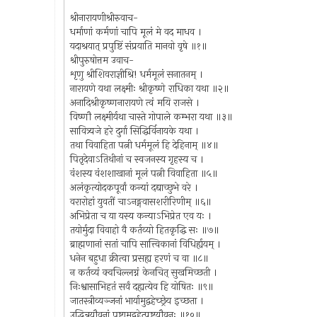
श्रीनारायणीश्रीरुवाच-
धर्माणां कर्मणां चापि मूलं मे वद माधव ।
यदाश्रयात् प्रपुष्टिं संप्रयाति मानवो वृषे ॥१॥
श्रीपुरुषोत्तम उवाच-
शृणु श्रीशिवराज्ञीश्रि! धर्ममूलं सनातनम् ।
नारायणे यथा लक्ष्मीः श्रीकृष्णे राधिका यथा ॥२॥
अनादिश्रीकृष्णनारायणे त्वं मयि राजसे ।
विष्णौ लक्ष्मीर्यथा चास्ते गोपाले कम्भरा यथा ॥३॥
सावित्र्यजे हरे दुर्गा सिद्धिर्विनायके यथा ।
तथा विवाहिता पत्नी धर्ममूलं हि देहिनाम् ॥४॥
पितृदेवाऽतिथीनां च स्वजनस्य गृहस्य च ।
वंशस्य वंशशाखानां मूलं पत्नी विवाहिता ॥५॥
अलंकृत्योदकपूर्वां कन्यां दद्याच्छुभे वरे ।
वरारोहां युवतीं चाऽनङ्गवासशरीरिणीम् ॥६॥
अभिप्रेता च या यस्य कन्याऽभिप्रेत एव यः ।
तयोर्मुदा विवाहो वै कर्तव्यो हितकृद्धि सः ॥७॥
ब्राह्मणानां सतां चापि सात्त्विकानां विधिर्ह्ययम् ।
धनेन बहुधा क्रीत्वा प्रसह्य हरणं च वा ॥८॥
न कर्तव्यं क्वचिल्लग्नं केनचित् सुखमिच्छती ।
निःश्वासाभिहतं सर्वं दह्यत्येव हि योषितः ॥९॥
जातस्त्रीव्यञ्जनां भार्यामुद्वहेच्छ्रेय इच्छता ।
उद्भिन्नयौवनां पुष्टामुद्वहेत्पुष्टयौवनः ॥१०॥