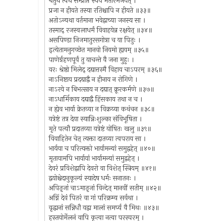
चतुर्थे त्वथ सम्प्राप्ते स्वयं भर्तारमर्जयेत् ।
प्रजा न हीयते तस्या रतिश्चापि न हीयते ॥३३॥
अतोऽन्यथा वर्तमाना भवेद्वाच्या जनस्य सा ।
तस्माद् रजस्वलाधर्मं विवाहयेन्न रक्षयेत् ॥३४॥
असपिण्डा निजमातुरसगोत्रा च या पितुः ।
इत्येतामनुगच्छेत मानवो नियमो ह्ययम् ॥३५॥
पाणेर्ग्रहणपूर्वं तु याचन्ते वै जना मुहुः ।
वरः श्रेष्ठो मिलेद् दद्यात्तस्मै विहाय चाऽपरम् ॥३६॥
नाऽनिष्टाय प्रदद्याद्वै न हीनाय न रोगिणे ।
नाऽरये न बिभत्साय न दद्यात् क्रूरकर्मणे ॥३७॥
नाऽधार्मिकाय दद्याद्वै हिंसकाय तथा न च ।
न ह्येव भार्या क्रेतव्या न विक्रय्या कथंचन ॥३८॥
यत्रेष्टं तत्र देया स्यान्निःशुल्का संविभूषिता ।
मृते पत्यौ प्रदातव्या यत्रेष्टं योषितः खलु ॥३९॥
विवाहितेन चेत् त्यक्ता दातव्या त्वपराय सा ।
भार्यया च परित्यक्तो भार्यामन्यां समुद्वहेत् ॥४०॥
मृतायामपि भार्यायां भार्यामन्यां समुद्वहेत् ।
देवरं प्रविशेद्वापि देवरो वा विशेत् स्त्रियम् ॥४१॥
द्वयोश्चेदानुकूल्यं स्यादेष धर्मः सनातनः ।
अपितृजां चाऽमातृजां विन्देत् मानवीं सतीम् ॥४२॥
अग्निं देवं पितरं वा गां परिक्रम्य सर्वथा ।
वृद्धानां सन्निधौ यद्वा मालां समर्प्य वै मिथः ॥४३॥
हस्तयोर्मेलनं वापि कृत्वा नत्वा परस्परम् ।