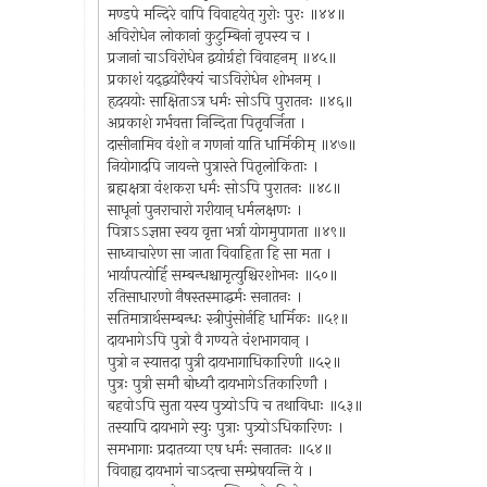
मण्डपे मन्दिरे वापि विवाहयेत् गुरोः पुरः ॥४४॥
अविरोधेन लोकानां कुटुम्बिनां नृपस्य च ।
प्रजानां चाऽविरोधेन द्वयोर्ग्रहो विवाहनम् ॥४५॥
प्रकाशं यद्द्वयोरैक्यं चाऽविरोधेन शोभनम् ।
हृदययोः साक्षिताऽत्र धर्मः सोऽपि पुरातनः ॥४६॥
अप्रकाशे गर्भवत्ता निन्दिता पितृवर्जिता ।
दासीनामिव वंशो न गणनां याति धार्मिकीम् ॥४७॥
नियोगादपि जायन्ते पुत्रास्ते पितृलोकिताः ।
ब्रह्मक्षत्रा वंशकरा धर्मः सोऽपि पुरातनः ॥४८॥
साधूनां पुनराचारो गरीयान् धर्मलक्षणः ।
पित्राऽऽज्ञप्ता स्वय वृत्ता भर्त्रा योगमुपागता ॥४९॥
साध्वाचारेण सा जाता विवाहिता हि सा मता ।
भार्यापत्योर्हि सम्बन्धश्चामृत्युश्चिरशोभनः ॥५०॥
रतिसाधारणो नैषस्तस्माद्धर्मः सनातनः ।
सतिमात्रार्थसम्बन्धः स्त्रीपुंसोर्नहि धार्मिकः ॥५१॥
दायभागेऽपि पुत्रो वै गण्यते वंशभागवान् ।
पुत्रो न स्यात्तदा पुत्री दायभागाधिकारिणी ॥५२॥
पुत्रः पुत्री समौ बोध्यौ दायभागेऽतिकारिणौ ।
बहवोऽपि सुता यस्य पुत्र्योऽपि च तथाविधाः ॥५३॥
तस्यापि दायभागे स्युः पुत्राः पुत्र्योऽधिकारिणः ।
समभागाः प्रदातव्या एष धर्मः सनातनः ॥५४॥
विवाह्य दायभागं चाऽदत्त्वा सम्प्रेषयन्ति ये ।