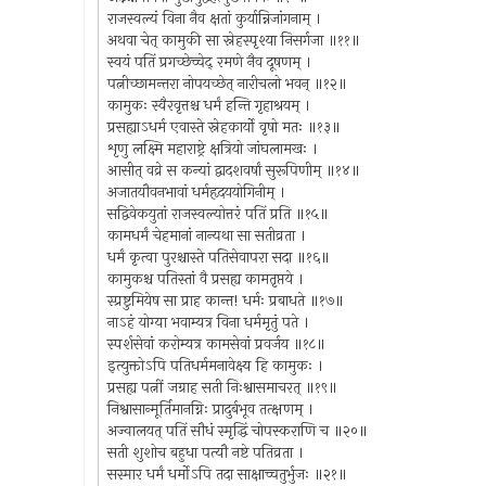
राजस्वल्यं विना नैव क्षतां कुर्यान्निजांगनाम् ।
अथवा चेत् कामुकी सा स्नेहस्पृश्या निसर्गजा ॥११॥
स्वयं पतिं प्रगच्छेच्चेद् रमणे नैव दूषणम् ।
पत्नीच्छामन्तरा नोपयच्छेत् नारीचलो भवन् ॥१२॥
कामुकः स्वैरवृत्तश्च धर्मं हन्ति गृहाश्रयम् ।
प्रसह्याऽधर्म एवास्ते स्नेहकार्यो वृषो मतः ॥१३॥
शृणु लक्ष्मि महाराष्ट्रे क्षत्रियो जांघलामखः ।
आसीत् वव्रे स कन्यां द्वादशवर्षां सुरूपिणीम् ॥१४॥
अजातयौवनभावां धर्महृदययोगिनीम् ।
सद्विवेकयुतां राजस्वल्योत्तरं पतिं प्रति ॥१५॥
कामधर्मं चेहमानां नान्यथा सा सतीव्रता ।
धर्मं कृत्वा पुरश्चास्ते पतिसेवापरा सदा ॥१६॥
कामुकश्च पतिस्तां वै प्रसह्य कामतृप्तये ।
स्प्रष्टुमियेष सा प्राह कान्त! धर्मः प्रबाधते ॥१७॥
नाऽहं योग्या भवाम्यत्र विना धर्ममृतुं पते ।
स्पर्शसेवां करोम्यत्र कामसेवां प्रवर्जय ॥१८॥
इत्युक्तोऽपि पतिधर्ममनावेक्ष्य हि कामुकः ।
प्रसह्य पत्नीं जग्राह सती निःश्वासमाचरत् ॥१९॥
निश्वासान्मूर्तिमानग्निः प्रादुर्बभूव तत्क्षणम् ।
अज्वालयत् पतिं सौधं स्मृद्धिं चोपस्कराणि च ॥२०॥
सती शुशोच बहुधा पत्यौ नष्टे पतिव्रता ।
सस्मार धर्मं धर्मोऽपि तदा साक्षाच्चतुर्भुजः ॥२१॥