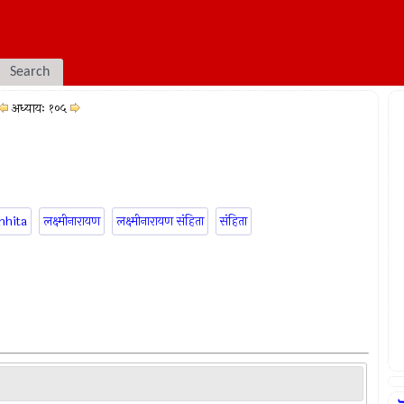
Search
अध्यायः १०५
mhita
लक्ष्मीनारायण
लक्ष्मीनारायण संहिता
संहिता