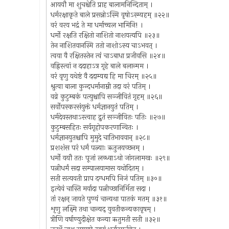
आययौ मा शुचश्चेति प्राह बालामनिन्दिताम् ।
धर्मरक्षाकृते बाले प्रसन्नोऽस्मि वृषोऽस्म्यहम् ॥२२॥
वरं वरय भद्रं ते मा धर्माच्चल भामिनि! ।
धर्मो रक्षति रक्षितो नाशितो नाशयत्यपि ॥२३॥
तेन नाशितवानस्मि ततो नाशोऽस्य चाऽभवत् ।
त्वया वै रक्षितस्तेन त्वं चाऽबाधा प्रजीवसि ॥२४॥
वह्निस्त्वां न ददाहाऽत्र गृहे बाले बलान्मम ।
वरं वृणु यथेष्टं वै ददाम्यद्य हि मा चिरम् ॥२५॥
श्रुत्वा बाला कुन्दधर्मानाम्नी तदा वरं पतिम् ।
वव्रे कुटुम्बकं पत्युश्चापि सञ्जीवितं गृहम् ॥२६॥
सर्वोपस्करसंयुक्तं धर्मज्ञानयुतं पतिम् ।
धर्मदेवस्तथाऽस्त्वाह द्रुतं सञ्जीवितः पतिः ॥२७॥
कुटुम्बसहितः सर्वगृहोपकरणान्वितः ।
धर्मज्ञानयुतश्चापि मुमुदे चातिभाववान् ॥२८॥
प्रशशंस परं धर्मं पत्न्याः ऋतुजयच्छनम् ।
धर्मो ययौ ततः पूजां लब्ध्वाऽथो जांगलामखः ॥२९॥
पत्नीधर्मं सदा सम्पालयामास यथोदितम् ।
सती सत्यवती प्राप दग्धमपि निजं पतिम् ॥३०॥
इत्येवं चास्ति मर्यादा पत्नीच्छानिर्मिता सदा ।
तां रक्षन् जायते पुण्यं चान्यथा पातकं मतम् ॥३१॥
शृणु लक्ष्मि तथा चान्यद् युवतीकन्यकावृषम् ।
त्रीणि वर्षाण्युदीक्षेत कन्या ऋतुमती सती ॥३२॥