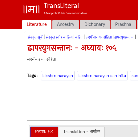
TransLiteral
A Nonprofit Public Service Initiative.
Literature
Ancestry
Dictionary
Prashna
|
|
|
|
|
संस्कृत सूची
संस्कृत स्तोत्र साहित्य
संहिता
लक्ष्मीनारायणसंहिता
द्वापरयुगसन्तानः
द्वापरयुगसन्तानः - अध्यायः १०५
लक्ष्मीनारायणसंहिता
Tags
:
lakshminarayan
lakshminarayan samhita
sa
अध्यायः १०५
Translation - भाषांतर