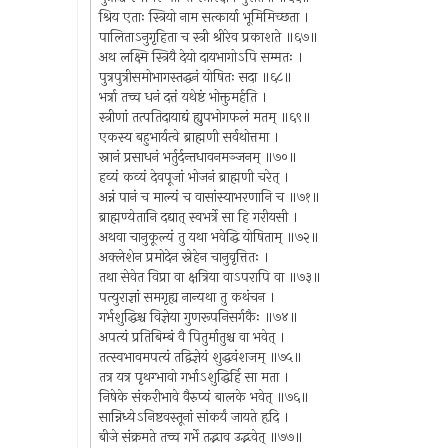
श्रिय एताः स्त्रियो नाम सत्कार्या भूमिमिच्छता ।
पालिताऽनुगृहिता च स्त्री श्रीरेव प्रकाशते ॥६७॥
अथ लक्ष्मि स्त्रियै देयो दायभागोऽपि सम्मतः ।
पुत्रपुत्रीसमोभागस्तद्धनं योषितः सदा ॥६८॥
भर्त्रा तच्च धनं दत्तं यथेष्टं भोक्तुमर्हति ।
स्त्रीणां तत्पतिदायाद्यं ह्युपभोगफलं मतम् ॥६९॥
एकस्य बहुभार्यत्वे ब्राह्मणी सर्वथोत्तमा ।
स्नानं प्रसाधनं भर्तुर्दन्तधावनमञ्जनम् ॥७०॥
हव्यं कव्यं देवपूजां भोजनं ब्राह्मणी चरेत् ।
अन्नं पानं च माल्यं च वासांस्याभरणानि च ॥७१॥
ब्राह्मण्येतानि दद्यात् स्वभर्त्रे सा हि गरीयसी ।
अथवा चानुकूल्यं तु यथा भवेद्धि योषिताम् ॥७२॥
अक्लेशेन प्रमोदेन स्नेहेन चानुवृत्तितः ।
तथा सेवेत विप्रा वा क्षत्रिया वाऽपरापि वा ॥७३॥
पत्युराज्ञां समगृह्य नान्यथा तु कथंचन ।
गर्भशुद्धिश्च विज्ञेया गुणरूपनिसर्गकैः ॥७४॥
अपत्यं प्रतिबिम्बं वै पितुर्मातुश्च वा भवेत् ।
तत्स्वभावमपत्यं तद्विज्ञेयं शुद्धवंशजम् ॥७५॥
तत्र यत्र पृथग्भावो गर्भाऽशुद्धिर्हि सा मता ।
निषेके संकरीभावे वैरुप्यं बालके भवेत् ॥७६॥
सान्निध्येऽनिष्टवस्तूनां सांकर्यं जायते हृदि ।
बीजे संक्रमते तच्च गर्भे तद्भाव उद्भवेत् ॥७७॥