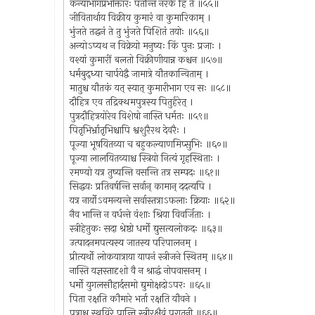
कन्याभागप्रभोक्तारः पतन्ति नरके हि ते ॥५५॥
जीवितार्थाय विक्रीय कुमारं वा कुमारिकाम् ।
भुंजते तद्धनं ते तु भुंजते पिशितं तयोः ॥५६॥
अन्योऽप्यथ न विक्रेयो मनुष्यः किं पुनः प्रजाः ।
वश्यां कुमारीं बलतो विक्रीणीयान्न कश्चन ॥५७॥
धर्मबुद्ध्या चार्पयेद्वै जामात्रे यौतकान्विताम् ।
मातुश्च यौतकं यत् स्यात् कुमारीभाग एव सः ॥५८॥
दौहित्र एव तद्रिक्थमपुत्रस्य पितुर्हरेत् ।
पुत्रदौहित्रयोरेव विशेषो नास्ति धर्मतः ॥५९॥
पितृभिर्भ्रातृभिश्चापि श्वशुरैरथ देवरैः ।
पूज्या भूषयितव्या च बहुकल्याणमिप्सुभिः ॥६०॥
पूज्या लालयितव्याश्च स्त्रियो नित्यं गृहस्थिताः ।
रमण्यो यत्र तुष्यन्ति वसन्ति तत्र सम्पदः ॥६१॥
सिद्धयः प्रतिवर्षन्ति सर्वान् कामान् ददत्यपि ।
यत्र नार्योऽवमन्यन्ते सर्वास्तत्राऽफलाः क्रियाः ॥६२॥
नैव भान्ति न वर्धन्ते वंशाः श्रिया विवर्जिताः ।
स्त्रीहेतुकः सदा श्रेष्ठो धर्मो द्युसत्यलोकदः ॥६३॥
उत्पादनमपत्यस्य जातस्य परिपालनम् ।
प्रीत्यर्थो लोकयात्राया यापनं स्त्रीजने स्थितम् ॥६४॥
नास्ति यज्ञस्तादृशो वै न श्राद्धं नोपवासनम् ।
धर्मो युगलसौहार्दसमो द्युमोक्षदोऽपरः ॥६५॥
पिता रक्षति कौमारे भर्ता रक्षति यौवने ।
पुत्राश्च स्थविरे पान्ति स्त्रीरक्षैवं पुरातनी ॥६६॥