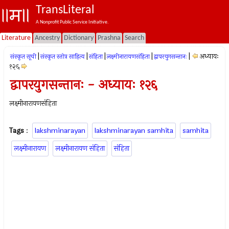
TransLiteral
A Nonprofit Public Service Initiative.
Literature
Ancestry
Dictionary
Prashna
Search
|
|
|
|
|
अध्यायः
संस्कृत सूची
संस्कृत स्तोत्र साहित्य
संहिता
लक्ष्मीनारायणसंहिता
द्वापरयुगसन्तानः
१२६
द्वापरयुगसन्तानः - अध्यायः १२६
लक्ष्मीनारायणसंहिता
Tags
:
lakshminarayan
lakshminarayan samhita
samhita
लक्ष्मीनारायण
लक्ष्मीनारायण संहिता
संहिता