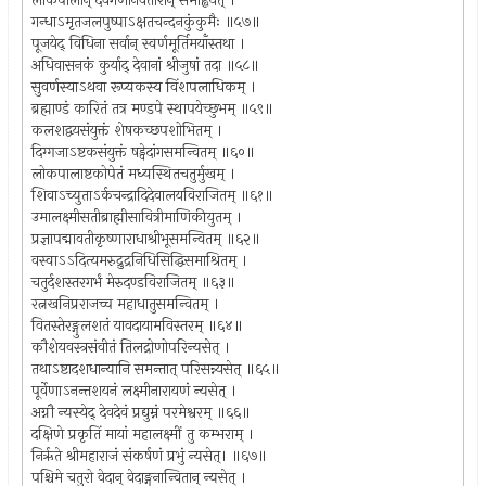
लोकपालान् देवगणानवतारान् समाह्वयेत् ।
गन्धाऽमृतजलपुष्पाऽक्षतचन्दनकुंकुमैः ॥५७॥
पूजयेद् विधिना सर्वान् स्वर्णमूर्तिमयाँस्तथा ।
अधिवासनकं कुर्याद् देवानां श्रीजुषां तदा ॥५८॥
सुवर्णस्याऽथवा रूप्यकस्य विंशपलाधिकम् ।
ब्रह्माण्डं कारितं तत्र मण्डपे स्थापयेच्छुभम् ॥५९॥
कलशद्वयसंयुक्तं शेषकच्छपशोभितम् ।
दिग्गजाऽष्टकसंयुक्तं षड्वेदांगसमन्वितम् ॥६०॥
लोकपालाष्टकोपेतं मध्यस्थितचतुर्मुखम् ।
शिवाऽच्युताऽर्कचन्द्रादिदेवालयविराजितम् ॥६१॥
उमालक्ष्मीसतीब्राह्मीसावित्रीमाणिकीयुतम् ।
प्रज्ञापद्मावतीकृष्णाराधाश्रीभूसमन्वितम् ॥६२॥
वस्वाऽऽदित्यमरुद्रुद्रनिधिसिद्धिसमाश्रितम् ।
चतुर्दशस्तरगर्भं मेरुदण्डविराजितम् ॥६३॥
रत्नखनिप्रराजच्च महाधातुसमन्वितम् ।
वितस्तेरङ्गुलशतं यावदायामविस्तरम् ॥६४॥
कौशेयवस्त्रसंवीतं तिलद्रोणोपरिन्यसेत् ।
तथाऽष्टादशधान्यानि समन्तात् परिसन्न्यसेत् ॥६५॥
पूर्वेणाऽनन्तशयनं लक्ष्मीनारायणं न्यसेत् ।
अग्नौ न्यस्येद् देवदेवं प्रद्युम्नं परमेश्वरम् ॥६६॥
दक्षिणे प्रकृतिं मायां महालक्ष्मीं तु कम्भराम् ।
निर्ऋते श्रीमहाराजं संकर्षणं प्रभुं न्यसेत्। ॥६७॥
पश्चिमे चतुरो वेदान् वेदाङ्गनान्वितान् न्यसेत् ।