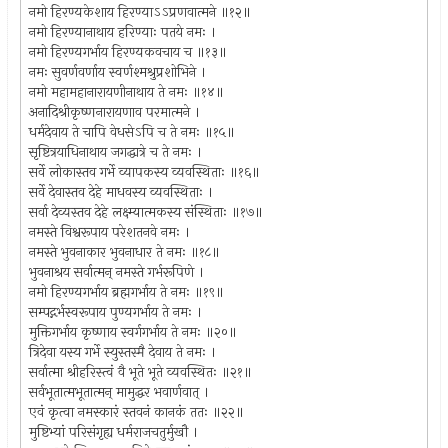
नमो हिरण्यकेशाय हिरण्याऽऽप्रणवात्मने ॥१२॥
नमो हिरण्यानाथाय हरिण्याः पतये नमः ।
नमो हिरण्यगर्भाय हिरण्यकवचाय च ॥१३॥
नमः सुवर्णवर्णाय स्वर्णश्मश्रुप्रशोभिने ।
नमो महामहानारायणीनाथाय ते नमः ॥१४॥
अनादिश्रीकृष्णनारायणाव परमात्मने ।
धर्मदेवाय ते चापि वेधसेऽपि च ते नमः ॥१५॥
सृष्टित्रयाधिनाथाय जगद्धात्रे च ते नमः ।
सर्वे लोकास्तव गर्भे व्यापकस्य व्यवस्थिताः ॥१६॥
सर्वे देवास्तव देहे माधवस्य व्यवस्थिताः ।
सर्वा देव्यस्तव देहे लक्ष्म्यात्मकस्य संस्थिताः ॥१७॥
नमस्ते विश्वरूपाय परेशतनवे नमः ।
नमस्ते भुवनाकार भुवनाधार ते नमः ॥१८॥
भुवनाश्रय सर्वात्मन् नमस्ते गर्भरूपिणे ।
नमो हिरण्यगर्भाय ब्रह्मगर्भाय ते नमः ॥१९॥
सम्पद्गर्भस्वरूपाय पुण्यगर्भाय ते नमः ।
मुक्तिगर्भाय कृष्णाय स्वर्गगर्भाय ते नमः ॥२०॥
त्रिदेवा यस्य गर्भे स्युस्तस्मै देवाय ते नमः ।
सर्वात्मा श्रीहरिस्त्वं वै भूते भूते व्यवस्थितः ॥२१॥
सर्वभूतात्मभूतात्मन् मामुद्धर भवार्णवात् ।
एवं कृत्वा नमस्कारं स्तवनं कानकं ततः ॥२२॥
मुष्टिभ्यां परिसंगृह्य धर्मराजचतुर्मुखौ ।