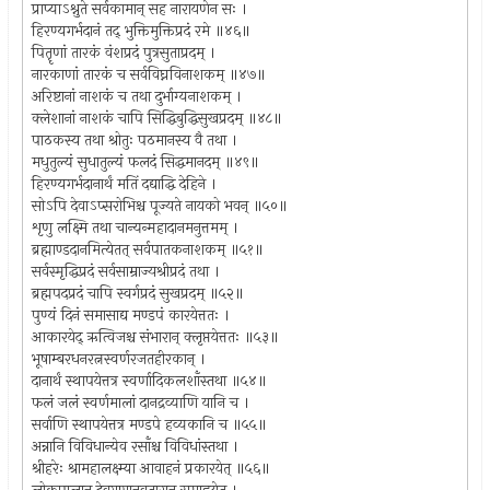
प्राप्याऽश्नुते सर्वकामान् सह नारायणेन सः ।
हिरण्यगर्भदानं तद् भुक्तिमुक्तिप्रदं रमे ॥४६॥
पितॄणां तारकं वंशप्रदं पुत्रसुताप्रदम् ।
नारकाणां तारकं च सर्वविघ्नविनाशकम् ॥४७॥
अरिष्टानां नाशकं च तथा दुर्भाग्यनाशकम् ।
क्लेशानां नाशकं चापि सिद्धिबुद्धिसुखप्रदम् ॥४८॥
पाठकस्य तथा श्रोतुः पठमानस्य वै तथा ।
मधुतुल्यं सुधातुल्यं फलदं सिद्धमानदम् ॥४९॥
हिरण्यगर्भदानार्थं मतिं दद्याद्धि देहिने ।
सोऽपि देवाऽप्सरोभिश्च पूज्यते नायको भवन् ॥५०॥
शृणु लक्ष्मि तथा चान्यन्महादानमनुत्तमम् ।
ब्रह्माण्डदानमित्येतत् सर्वपातकनाशकम् ॥५१॥
सर्वस्मृद्धिप्रदं सर्वसाम्राज्यश्रीप्रदं तथा ।
ब्रह्मपदप्रदं चापि स्वर्गप्रदं सुखप्रदम् ॥५२॥
पुण्यं दिनं समासाद्य मण्डपं कारयेत्ततः ।
आकारयेद् ऋत्विजश्च संभारान् क्लृप्तयेत्ततः ॥५३॥
भूषाम्बरधनरत्नस्वर्णरजतहीरकान् ।
दानार्थं स्थापयेत्तत्र स्वर्णादिकलशाँस्तथा ॥५४॥
फलं जलं स्वर्णमालां दानद्रव्याणि यानि च ।
सर्वाणि स्थापयेत्तत्र मण्डपे हव्यकानि च ॥५५॥
अन्नानि विविधान्येव रसाँश्च विविधांस्तथा ।
श्रीहरेः श्रामहालक्ष्म्या आवाहनं प्रकारयेत् ॥५६॥