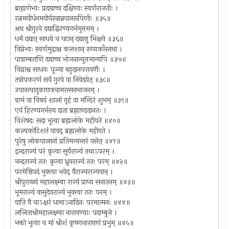
ब्राह्मणेभ्यः प्रदद्याच्च दक्षिणाः स्वर्णराजतीः ।
रत्नमयीर्धनमयीर्वस्त्रान्नपानरूपिणीः ॥३५॥
अथ श्रीगुरवे दद्याद्धिरण्यगर्भमुत्तमम् ।
धर्मं दद्यात् साधवे च घटान् दद्यात्तु भिक्षवे ॥३६॥
विप्रेभ्यः स्वर्णमुद्राश्च कलशान् रूप्यकाँस्तथा ।
पात्राम्बराणि दद्याच्च भोजनान्युत्तमान्यपि ॥३७॥
विप्राश्च साधवः पूज्या बहुदानपरायणैः ।
तत्रोपकरणं सर्वं गुरवे वा निवेदयेत् ॥३८॥
उपानत्पादुकाछत्रचामरासनभाजनम् ।
ग्रामं वा विषयं शालां गृहं वा मन्दिरं शुभम् ॥३९॥
एवं हिरण्यगर्भस्य दाता ब्रह्माण्डदानतः ।
विशेषदः सदा भूत्वा ब्रह्मलोके महीयते ॥४०॥
कल्पकोटिशतं यावद् ब्रह्मलोके महीयते ।
पुरेषु लोकपालानां प्रतिमन्वन्तरं वसेत् ॥४१॥
इन्द्रराज्यं परं कृत्वा सूर्यराज्यं तथाऽपरम् ।
चन्द्रराज्यं ततः कृत्वा ध्रुवराज्यं ततः परम् ॥४२॥
परमेष्ठिपदं भुक्त्वा भवेद् वैराज्यराज्यवान् ।
श्रीपुराख्यं महालक्ष्म्या राज्यं प्राप्य सनातनम् ॥४३॥
भूमराज्यं वासुदेवराज्यं भुक्त्वा ततः परम् ।
याति वै चाऽक्षरं धामाऽनादिनः परमात्मनः ॥४४॥
ललिताश्रीमहालक्ष्म्या नारायण्याः पदाम्बुजे ।
भक्तो भूत्वा च मां श्रीशं कृष्णनारायणं प्रभुम् ॥४५॥