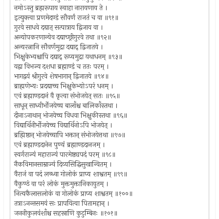
नमोऽस्तु ब्रह्मरूपाय स्वाहा नारायणाय ते ।
इत्युक्त्वा प्रणमेदण्डं सौवर्णं राजतं च वा ॥९१॥
गुरवे साधवे दद्यात् सत्पात्राय द्विजाय वा ।
अन्योपकरणान्येव दद्याच्छ्रीगुरवे तथा ॥९२॥
अन्यरत्नानि सौवर्णमुद्रा दद्याद् द्विजातये ।
भिक्षुकेभ्यश्चापि दद्याद् रूप्यमुद्रा यथाधनम् ॥९३॥
यद्वा विभज्य दशधा ब्रह्माण्डं च ततः परम् ।
भागद्वयं श्रीगुरवे शेषभागान् द्विजातये ॥९४॥
ब्राह्मणेभ्यः प्रदद्याच्च भिक्षुकेभ्योऽपरं धनम् ।
एवं ब्रह्माण्डदानं वै कृत्वा संभोजयेत् सतः ॥९५॥
साधून् साध्वीर्भोजयेच्च बालाँश्च बालिकाँस्तथा ।
दीनाऽनाथान् भोजयेच्च विधवा भिक्षुकीस्तथा ॥९६॥
विद्यार्थिनीर्भोजयेच्च विद्यार्थिनोऽपि भोजयेत् ।
ब्रह्मिष्ठान् भोजयेच्चापि भक्तान् संभोजयेत्तथा ॥९७॥
एवं ब्रह्माण्डदानेन पुण्यं ब्रह्माण्डदानजम् ।
स्वर्गराज्यं महाराज्यं पारमेष्ठ्यपदं परम् ॥९८॥
नैकविमानसाम्राज्यं दिव्यसिद्धिसुखान्वितम् ।
वैराजं वा पदं लब्ध्वा गोलोकं प्राप्य शाश्वतम् ॥९९॥
वैकुण्ठं वा परं लोकं मुक्तमुक्तानिकायुतम् ।
नित्यकैलासलोकं वा गोलोकं प्राप्य शाश्वतम् ॥१००॥
तत्राऽनन्तसमयं सः प्रापयित्वा पितामहान् ।
जननीकुलवंशाँश्च सहस्राणि कुटुम्बिनः ॥१०१॥