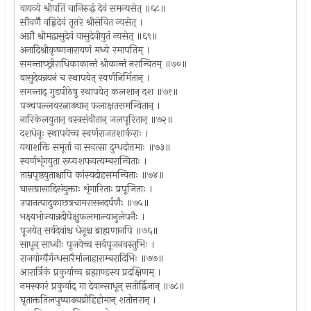
वायव्ये श्रीपतिं चानिरुद्धं देवं समन्यसेत् ॥६८॥
सौवर्णॆ वह्निदेवं तूत्तरे श्रीसेवित न्यसेत् ।
अग्नौ श्रीमद्वासुदेवं वासुदेवीयुतं न्यसेत् ॥६९॥
अनादिश्रीकृष्णनारायणं मध्ये रमापतिम् ।
समन्ताच्छ्रीराधिकाकान्तं श्रीकान्तं नरान्वितम् ॥७०॥
वासुदेवन्नयनं च स्थापयेत् स्वर्णनिर्मितान् ।
समन्ताद् गुडपीठेषु स्थापयेत् कलशान् दश ॥७१॥
पञ्चपल्लवरत्नाढ्यान् फलाक्षतसमन्वितान् ।
नारिकेलयुतान् वस्त्रसंवीतान् जलपूरितान् ॥७२॥
दशधेनूः स्थापयेच्च स्वर्णराजतशार्कराः ।
यथाशक्ति समूर्ता वा सवत्सा दुग्धदोत्तमाः ॥७३॥
स्वर्णशृंगयुता रूप्यशफवत्यम्बरान्विताः ।
ताम्रपृष्ठयुताश्चापि कांस्यदोहसमन्विताः ॥७४॥
घासग्रासादिसंयुक्ताः शृंगारिताः प्रपूजिताः ।
उपानत्पादुकाछत्रचामरासनदर्पणैः ॥७५॥
भक्ष्यभोज्यान्नदीपेक्षुफलमाल्यानुलेपनैः ।
पूजयेत् सर्वदेवांश्च धेनूश्च ब्राह्मणानपि ॥७६॥
साधून् साध्वीः पूजयेच्च सर्वपूजनवस्तुभिः ।
राजयोग्यैर्गन्धसारैर्मालाहाराम्बरादिभिः ॥७७॥
आरार्त्रिकं प्रकुर्याच्च ब्रह्माण्डस्य प्रदक्षिणम् ।
नमस्कारं प्रकुर्याद् गा देवान्साधून् सतीर्द्विजान् ॥७८॥
घृताक्ततिलपुष्पाढ्यव्रीहिहोमान् शतोत्तरान् ।