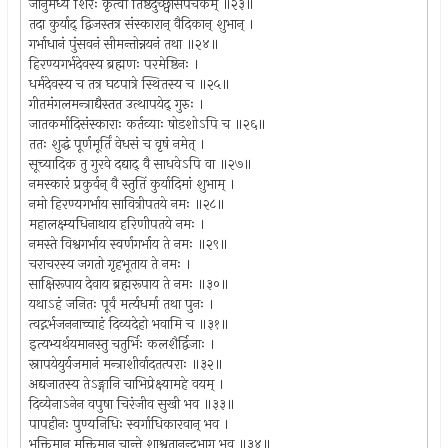
जानुमध्ये शिरः कृत्वा तिष्ठेदुच्छ्वासपंचकम् ॥२३॥
तदा कुर्याद् द्विजस्तत्र संस्कारान् वैदिकान् शुभान् ।
गर्भाधानं पुंसवनं सीमन्तोन्नयनं तथा ॥२४॥
हिरण्यगर्भदेवस्य ब्रह्मणः परमेष्ठिनः ।
धर्मदेवस्य च तत्र घटपात्रे स्थितस्य च ॥२५॥
गीतमंगलमन्त्राद्यैस्तत उत्थापयेद् गुरुः ।
जातकर्मादिसंस्काराः कर्तव्याः षोडशोऽपि च ॥२६॥
ततः शुद्धं पूर्णमूर्तिं वेधसं च वृषं नमेत् ।
सूच्यादिक तु गुरवे दद्याद् वै साधवेऽपि वा ॥२७॥
नमस्कारं प्रकुर्वन् वै स्तुतिं कुर्यादिमां शुभाम् ।
नमो हिरण्यगर्भाय सावित्रीपतये नमः ॥२८॥
महालक्ष्म्यधिनाथाय हरिणीपतये नमः ।
नमस्ते विश्वगर्भाय स्वर्णगर्भाय ते नमः ॥२९॥
चराचरस्य जगतो गृहभूताय ते नमः ।
साक्षिरूपाय देवाय ब्रह्मरूपाय ते नमः ॥३०॥
यथाऽहं जनितः पूर्वं मर्त्यधर्मा तथा पुनः ।
त्वद्गर्भजननाच्चाहं दिव्यदेहो भवामि च ॥३१॥
इत्यभ्यर्थयमानस्तु चतुर्भिः कलशैर्द्विजाः ।
स्नापयेयुर्यजमानं मन्त्राशीर्वादतत्पराः ॥३२॥
अद्यजातस्य तेऽङ्गानि चाभिप्रेक्ष्यामहे वयम् ।
दिव्येनाऽनेन वपुषा चिरंजीव सुखी भव ॥३३॥
पापहीनः पुण्यनिधिः स्वर्गाधिकारवान् भव ।
भक्तिमान् मुक्तिमान् चान्ते शाश्वतानन्दभाग् भव ॥३४॥