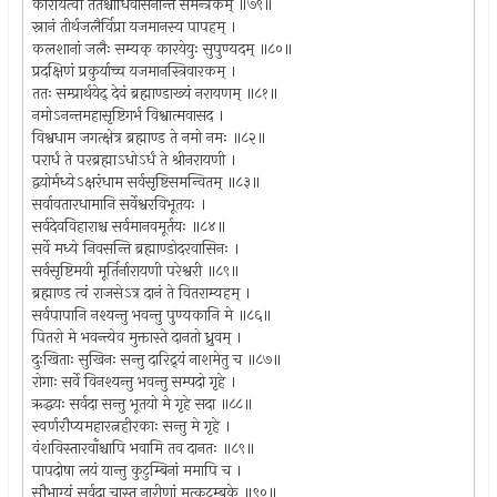
कारयित्वा ततश्चाधिवासनान्ते समन्त्रकम् ॥७९॥
स्नानं तीर्थजलैर्विप्रा यजमानस्य पापहम् ।
कलशानां जलैः सम्यक् कारयेयुः सुपुण्यदम् ॥८०॥
प्रदक्षिणं प्रकुर्याच्च यजमानस्त्रिवारकम् ।
ततः सम्प्रार्थयेद् देवं ब्रह्माण्डाख्यं नरायणम् ॥८१॥
नमोऽनन्तमहासृष्टिगर्भ विश्वात्मवासद ।
विश्वधाम जगत्क्षेत्र ब्रह्माण्ड ते नमो नमः ॥८२॥
परार्धं ते परब्रह्माऽधोऽर्धं ते श्रीनरायणी ।
द्वयोर्मध्येऽक्षरंधाम सर्वसृष्टिसमन्वितम् ॥८३॥
सर्वावतारधामानि सर्वेश्वरविभूतयः ।
सर्वदेवविहाराश्च सर्वमानवमूर्तयः ॥८४॥
सर्वे मध्ये निवसन्ति ब्रह्माण्डोदरवासिनः ।
सर्वसृष्टिमयी मूर्तिर्नारायणी परेश्वरी ॥८९॥
ब्रह्माण्ड त्वं राजसेऽत्र दानं ते वितराम्यहम् ।
सर्वपापानि नश्यन्तु भवन्तु पुण्यकानि मे ॥८६॥
पितरो मे भवन्त्येव मुक्तास्ते दानतो ध्रुवम् ।
दुःखिताः सुखिनः सन्तु दारिद्र्यं नाशमेतु च ॥८७॥
रोगाः सर्वे विनश्यन्तु भवन्तु सम्पदो गृहे ।
ऋद्धयः सर्वदा सन्तु भूतयो मे गृहे सदा ॥८८॥
स्वर्णरौप्यमहारत्नहीरकाः सन्तु मे गृहे ।
वंशविस्तारवाँश्चापि भवामि तव दानतः ॥८९॥
पापदोषा लयं यान्तु कुटुम्बिनां ममापि च ।
सौभाग्यं सर्वदा चास्तु नारीणां मत्कुटुम्बके ॥९०॥