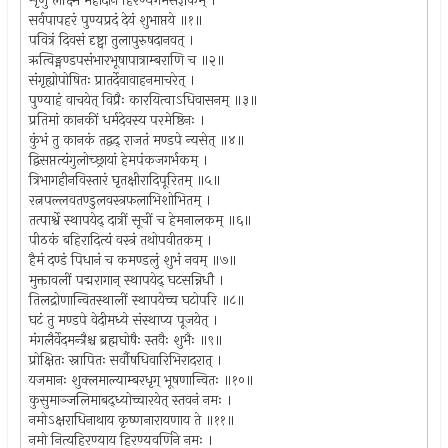
शृणु लक्ष्मि महादानं हिरण्यगर्भसंज्ञकम् ।
सर्वपापहरं पुण्यप्रदं देयं शुभाप्तये ॥१॥
पवित्रं दिवसं दृष्ट्वा तुलापुरुषदानवत् ।
ऋत्विङ्मण्डपसंभारभूषापात्राम्बराणि च ॥२॥
संगृह्योपोषितः प्रातर्देवावाहनमाचरेत् ।
पुण्याहं वाचयेत् विप्रैः कारयित्वाऽधिवासनम् ॥३॥
प्रतिमां कानकीं धर्मदेवस्य परमेष्ठिनः ।
कुंभं तु कानकं तद्वद् राजतं मण्डपे न्यसेत् ॥४॥
द्विसप्तत्यंगुलोच्छ्रायां हेमपंकजगर्भकम् ।
त्रिभागहीनविस्तारं घृतक्षीरादिपूरितम् ॥५॥
रत्नपल्लवतण्डुलवस्त्रफलाभिशोभितम् ।
तत्पार्श्वे स्थापयेद् दात्रीं सूचीं च हेमनालकम् ॥६॥
पीठकं बहिरादित्यं वस्त्रं तथोपवीतकम् ।
हैमं दण्डं पिधानं च कमण्डलुं शुभं नवम् ॥७॥
मुक्तावलीं पद्मरागान् स्थापयेद् घटसन्निधौ ।
तिलद्रोणान्वितस्थालीं स्थापयेच्च घटोपरि ॥८॥
घटं तु मण्डपे वेदीमध्ये संस्थाप्य पूजयेत् ।
मंगलैर्वेदमन्त्रैश्च ब्रह्मघोषैः स्तवैः शुभैः ॥९॥
प्रोक्षितः स्नापितः सर्वौषधिवारिभिरादरात् ।
यजमानः शुक्लमाल्याम्बरधृग् भूषणान्वितः ॥१०॥
कुसुमाञ्जलिमाबद्ध्योच्चारयेत् स्तवनं नमः ।
नमोऽक्षराधिनाथाय कृष्णनारायणाय ते ॥११॥
नमो नित्यहिरण्याय हिरण्यवर्णिने नमः ।