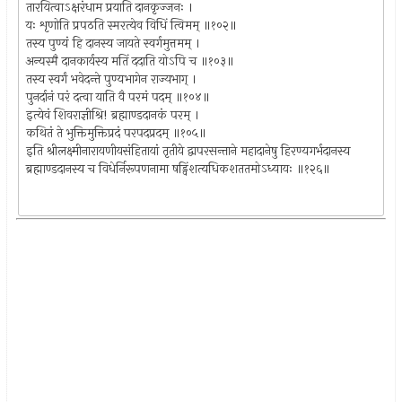
तारयित्वाऽक्षरंधाम प्रयाति दानकृज्जनः ।
यः शृणोति प्रपठति स्मरत्येव विधिं त्विमम् ॥१०२॥
तस्य पुण्यं हि दानस्य जायते स्वर्गमुत्तमम् ।
अन्यस्मै दानकार्यस्य मतिं ददाति योऽपि च ॥१०३॥
तस्य स्वर्गं भवेदन्ते पुण्यभागेन राज्यभाग् ।
पुनर्दानं परं दत्वा याति वै परमं पदम् ॥१०४॥
इत्येवं शिवराज्ञीश्रि! ब्रह्माण्डदानकं परम् ।
कथितं ते भुक्तिमुक्तिप्रदं परपदप्रदम् ॥१०५॥
इति श्रीलक्ष्मीनारायणीयसंहितायां तृतीये द्वापरसन्ताने महादानेषु हिरण्यगर्भदानस्य
ब्रह्माण्डदानस्य च विधेर्निरूपणनामा षड्विंशत्यधिकशततमोऽध्यायः ॥१२६॥