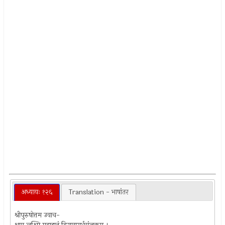
अध्यायः १२६
Translation - भाषांतर
श्रीपुरुषोत्तम उवाच-