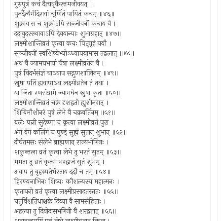
गुरुपुत्रं कचं दैत्यवृकैरत्तमजीवयत् ।
पुनर्दैत्यैर्मदिरायां चूर्णितं पायितं कचम् ॥४६॥
शुक्राय स च शुक्रोऽपि सञ्जीवनीं कचाय वै ।
ददावुदरस्थायाऽपि देवयान्याः शुभाग्रहात् ॥४७॥
लक्ष्मीशान्तिव्रतं कृत्वा कचः पितृगृहं ययौ ।
सञ्जीवनीं स्वशिष्येभ्योऽध्यापयामास तद्बलात् ॥४८॥
अथ वै ज्यामघभार्या चैत्रा लक्ष्मीव्रतेन वै ।
पुत्रं विदर्भसंज्ञं चाऽवाप सद्गुणशालिनम् ॥४९॥
स्नुषा पतिं ह्यवापाऽथ लक्ष्मीव्रतेन तं तथा ।
या जिता रणसंग्रामे ज्यामघेन स्नुषा कृता ॥५०॥
लक्ष्मीशान्तिव्रतं चक्रे दृशद्वती ह्युशीनरात् ।
शिबिमौशीनरं पुत्रं लेभे वै चक्रवर्तिनम् ॥५१॥
बलेः पत्नी सुदेष्णा च कृत्वा लक्ष्मीव्रतं पुरा ।
अंगं वंगं कलिंगं च पुण्ड्ं सुह्मं सुतान् शुभान् ॥५२॥
दीर्घतमसः संलेभे ब्राह्मणान् राज्यभोगिनः ।
शकुन्तला व्रतं कृत्वा लेभे तु भरतं सुतम् ॥५३॥
ममता तु व्रतं कृत्वा भरद्वाजं सुतं शुभम् ।
अवाप तु बृहस्पतेर्भरताय ददौ च तम् ॥५४॥
हिरण्यनाभिनः शिष्यः कौशल्यस्य महात्मनः ।
कृतायनो व्रतं कृत्वा लक्ष्मीप्रसादतस्ततः ॥५५॥
चतुर्विंशतिधाश्चक्रे दिव्या वै सामसंहिताः ।
अहल्या तु दिवोदासभगिनी वै शरद्वतात् ॥५६॥