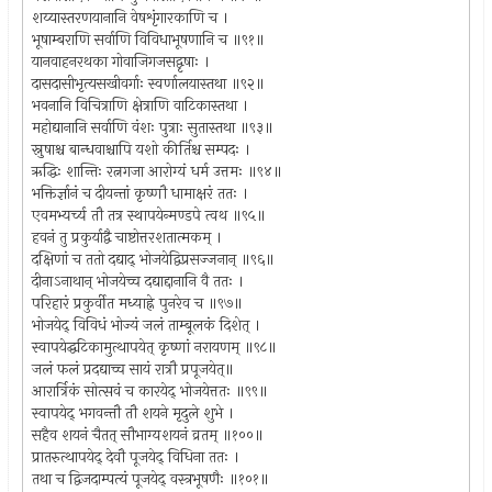
शय्यास्तरणयानानि वेषशृंगारकाणि च ।
भूषाम्बराणि सर्वाणि विविधाभूषणानि च ॥९१॥
यानवाहनरथका गोवाजिगजसद्वृषाः ।
दासदासीभृत्यसखीवर्गाः स्वर्णालयास्तथा ॥९२॥
भवनानि विचित्राणि क्षेत्राणि वाटिकास्तथा ।
महोद्यानानि सर्वाणि वंशः पुत्राः सुतास्तथा ॥९३॥
स्नुषाश्च बान्धवाश्चापि यशो कीर्तिश्च सम्पदः ।
ऋद्धिः शान्तिः रत्नगजा आरोग्यं धर्म उत्तमः ॥९४॥
भक्तिर्ज्ञानं च दीयन्तां कृष्णौ धामाक्षरं ततः ।
एवमभ्यर्च्य तौ तत्र स्थापयेन्मण्डपे त्वथ ॥९५॥
हवनं तु प्रकुर्याद्वै चाष्टोत्तरशतात्मकम् ।
दक्षिणां च ततो दद्याद् भोजयेद्विप्रसज्जनान् ॥९६॥
दीनाऽनाथान् भोजयेच्च दद्याद्दानानि वै ततः ।
परिहारं प्रकुर्वीत मध्याह्ने पुनरेव च ॥९७॥
भोजयेद् विविधं भोज्यं जलं ताम्बूलकं दिशेत् ।
स्वापयेद्घटिकामुत्थापयेत् कृष्णां नरायणम् ॥९८॥
जलं फलं प्रदद्याच्च सायं रात्रौ प्रपूजयेत्॥
आरार्त्रिकं सोत्सवं च कारयेद् भोजयेत्ततः ॥९९॥
स्वापयेद् भगवन्तौ तौ शयने मृदुले शुभे ।
सहैव शयनं चैतत् सौभाग्यशयनं व्रतम् ॥१००॥
प्रातरुत्थापयेद् देवौ पूजयेद् विधिना ततः ।
तथा च द्विजदाम्पत्यं पूजयेद् वस्त्रभूषणैः ॥१०१॥