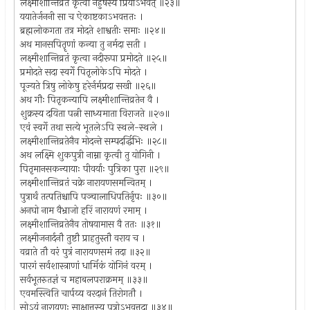
लक्ष्मीशान्तिव्रतं कृत्वा नहुषस्य प्रियाऽभवत् ॥२३॥
ययातेर्जननी सा च ऐकाष्टकाऽभवत्ततः ।
ब्रह्मलोकगता तत्र मोदते शाश्वतीः समाः ॥२४॥
अथ मानसपितॄणां कन्या तु नर्मदा सती ।
लक्ष्मीशान्तिव्रतं कृत्वा नदीरूपा प्रमोदते ॥२५॥
प्रमोदते सदा स्वर्गे पितृलोकेऽपि मोदते ।
पूज्यते त्रिषु लोकेषु हरेर्नर्मप्रदा सखी ॥२६॥
अथ गौः पितृकन्यापि लक्ष्मीशान्तिव्रतेन वै ।
शुक्रस्य दयिता पत्नी साध्यमाता विराजते ॥२७॥
एवं स्वर्गे तथा सत्ये भूतलेऽपि स्थले-स्थले ।
लक्ष्मीशान्तिव्रतेनैव मोदन्ते सम्पदर्द्धिभिः ॥२८॥
अथ लक्ष्मि शुकपुत्री नाम्ना कृत्वी तु योगिनी ।
पितृमानसकन्यायाः पीवर्याः पुत्रिका पुरा ॥२९॥
लक्ष्मीशान्तिव्रतं चक्रे नारायणसमन्वितम् ।
पुत्रार्थं तत्पतिश्चापि पञ्चालाधिपतिर्नृपः ॥३०॥
अनघो नाम वैभ्राजो हरिं नारायणं रमाम् ।
लक्ष्मीशान्तिव्रतेनैव तोषयामास वै ततः ॥३१॥
लक्ष्मीजनार्दनौ तुष्टौ प्राहतुस्तौ वराय च ।
वव्राते तौ वरं पुत्रं नारायणसमं तदा ॥३२॥
पारगं सर्वशास्त्राणां धार्मिकं योगिनं वरम् ।
सर्वभूतरुतज्ञं च महाबलपराक्रमम् ॥३३॥
एवमस्त्विति चार्पय्य वरदानं तिरोगतौ ।
सोऽयं नारायणः साक्षात्तस्य पुत्रोऽभवत्तदा ॥३४॥