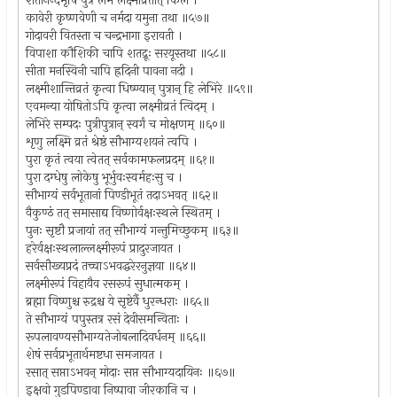
शतानन्दमृषिं पुत्रं लेभे लक्ष्मीव्रतात् किल ।
कावेरी कृष्णवेणी च नर्मदा यमुना तथा ॥५७॥
गोदावरी वितस्ता च चन्द्रभागा इरावती ।
विपाशा कौशिकी चापि शतद्रूः सरयूस्तथा ॥५८॥
सीता मनस्विनी चापि ह्रदिनी पावना नदी ।
लक्ष्मीशान्तिव्रतं कृत्वा धिष्ण्यान् पुत्रान् हि लेभिरे ॥५९॥
एवमन्या योषितोऽपि कृत्वा लक्ष्मीव्रतं त्विदम् ।
लेभिरे सम्पदः पुत्रीपुत्रान् स्वर्गं च मोक्षणम् ॥६०॥
शृणु लक्ष्मि व्रतं श्रेष्ठं सौभाग्यशयनं त्वपि ।
पुरा कृतं त्वया त्वेतत् सर्वकामफलप्रदम् ॥६१॥
पुरा दग्धेषु लोकेषु भूर्भुवःस्वर्महःसु च ।
सौभाग्यं सर्वभूतानां पिण्डीभूतं तदाऽभवत् ॥६२॥
वैकुण्ठं तत् समासाद्य विष्णोर्वक्षःस्थले स्थितम् ।
पुनः सृष्टौ प्रजायां तत् सौभाग्यं गन्तुमिच्छुकम् ॥६३॥
हरेर्वक्षःस्थलाल्लक्ष्मीरूपं प्रादुरजायत ।
सर्वसौख्यप्रदं तच्चाऽभवद्धरेरनुज्ञया ॥६४॥
लक्ष्मीरूपं विहायैव रसरूपं सुधात्मकम् ।
ब्रह्मा विष्णुश्च रुद्रश्च ये सृष्टेर्वै धुरन्धराः ॥६५॥
ते सौभाग्यं पपुस्तत्र रसं देवीसमन्विताः ।
रूपलावण्यसौभाग्यतेजोबलादिवर्धनम् ॥६६॥
शेषं सर्वप्रभूतार्थमष्टधा समजायत ।
रसात् सप्ताऽभवन् मोदाः सप्त सौभाग्यदायिनः ॥६७॥
इक्षवो गुडपिण्डावा निष्पावा जीरकानि च ।