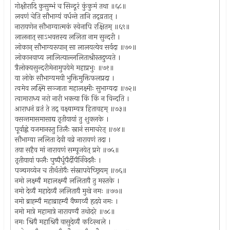
गोक्षीरादि कुसुम्भं च सिन्दूरं कुंकुमं तथा ॥६८॥
लवणं चेति सौभाग्यं वर्धन्ते तानि तद्व्रतात् ।
नारायणेन सौभाग्यात्मकं स्वेनापि रक्षितम् ॥६९॥
लालनात् साऽभवत्तस्य ललिता नाम सुन्दरी ।
लोकान् सौभाग्यरूपान् सा लालयत्येव सर्वदा ॥७०॥
लोकानवाप्य लालित्याल्ललिताश्रीस्तदुच्यते ।
त्रैलोक्यसुन्दरीमेनामुपयेमे महाप्रभुः ॥७१॥
या लोके सौभाग्यमयी भुक्तिमुक्तिफलप्रदा ।
त्वमेव लक्ष्मि सञ्जाता महालक्ष्मीः सुभाग्यदा ॥७२॥
त्वामाराध्य नरो नारी भक्त्या किं किं न विन्दति ।
आराधनं व्रतं ते तद् वक्ष्याम्यत्र हितावहम् ॥७३॥
वसन्तमासमासाद्य तृतीयायां तु शुक्लके ।
पूर्वाह्णे यजमानस्तु तिलैः स्नानं समाचरेत् ॥७४॥
सौभाग्या ललिता देवी वव्रे नारायणं तदा ।
तया सहैव मां नारायणं सम्पूजयेत् प्रगे ॥७५॥
तृतीयायां फलैः पुष्पैर्धूपैर्दीपैर्निवेदनैः ।
पञ्चगव्येन च तीर्थतोयैः संस्नापयेच्छ्रियम् ॥७६॥
नमो लक्ष्म्यै महालक्ष्म्यै ललितायै तु मस्तके ।
नमो देव्यै महादेव्यै ललितायै मुखे नमः ॥७७॥
नमो ब्राह्म्यै महाब्राह्म्यै वैष्णव्यै हृदये नमः ।
नमो मात्रे महामात्रे नारायण्यै तथोदरे ॥७८॥
नमः श्रियै महाश्रियै वासुदेव्यै कटिस्थले ।