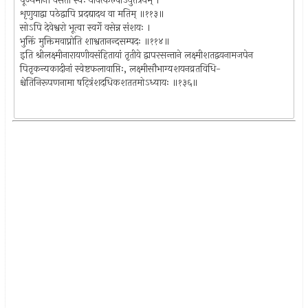
पूज्यमानौ वसेतां स्वः यावत्कल्पाऽयुतत्रयम् ।
शृणुयाद्वा पठेद्वापि प्रदद्यादथ वा मतिम् ॥११३॥
सोऽपि देवेश्वरो भूत्वा स्वर्गे वसेन्न संशयः ।
भुक्तिं मुक्तिमवाप्नोति शाश्वतानन्दसम्पदः ॥११४॥
इति श्रीलक्ष्मीनारायणीयसंहितायां तृतीये द्वापरसन्ताने लक्ष्मीशतद्वयनामजपेन
पितृकन्यकादीनां स्वेष्टफलावाप्तिः, लक्ष्मीसौभाग्यशयनव्रतविधि-
श्चेतिनिरूपणनामा षट्त्रिंशदधिकशततमोऽध्यायः ॥१३६॥