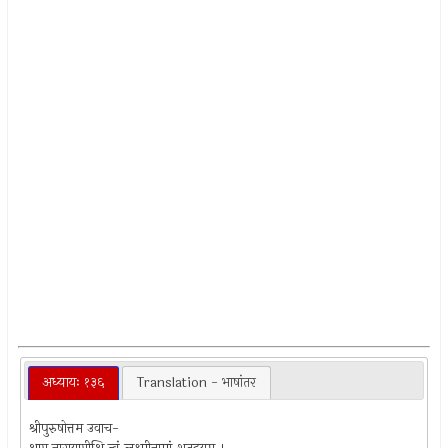
अध्यायः १३६
Translation - भाषांतर
श्रीपुरुषोत्तम उवाच-