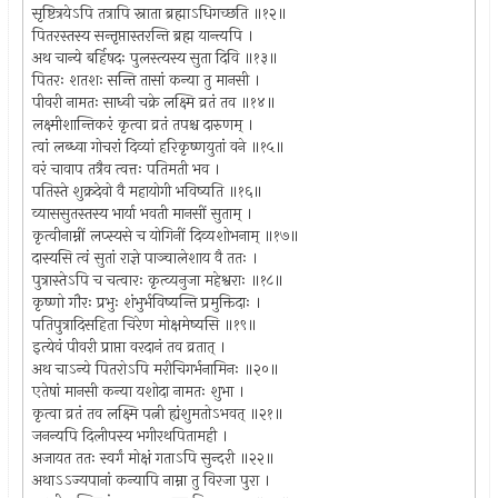
सृष्टित्रयेऽपि तत्रापि स्नाता ब्रह्माऽधिगच्छति ॥१२॥
पितरस्तस्य सन्तृप्तास्तरन्ति ब्रह्म यान्त्यपि ।
अथ चान्ये बर्हिषदः पुलस्त्यस्य सुता दिवि ॥१३॥
पितरः शतशः सन्ति तासां कन्या तु मानसी ।
पीवरी नामतः साध्वी चक्रे लक्ष्मि व्रतं तव ॥१४॥
लक्ष्मीशान्तिकरं कृत्वा व्रतं तपश्च दारुणम् ।
त्वां लब्ध्वा गोचरां दिव्यां हरिकृष्णयुतां वने ॥१५॥
वरं चावाप तत्रैव त्वत्तः पतिमती भव ।
पतिस्ते शुक्रदेवो वै महायोगी भविष्यति ॥१६॥
व्याससुतस्तस्य भार्या भवती मानसीं सुताम् ।
कृत्वीनाम्नीं लप्स्यसे च योगिनीं दिव्यशोभनाम् ॥१७॥
दास्यसि त्वं सुतां राज्ञे पाञ्चालेशाय वै ततः ।
पुत्रास्तेऽपि च चत्वारः कृत्व्यनुजा महेश्वराः ॥१८॥
कृष्णो गौरः प्रभुः शंभुर्भविष्यन्ति प्रमुक्तिदाः ।
पतिपुत्रादिसहिता चिरेण मोक्षमेष्यसि ॥१९॥
इत्येवं पीवरी प्राप्ता वरदानं तव व्रतात् ।
अथ चाऽन्ये पितरोऽपि मरीचिगर्भनामिनः ॥२०॥
एतेषां मानसी कन्या यशोदा नामतः शुभा ।
कृत्वा व्रतं तव लक्ष्मि पत्नी ह्यंशुमतोऽभवत् ॥२१॥
जनन्यपि दिलीपस्य भगीरथपितामही ।
अजायत ततः स्वर्गं मोक्षं गताऽपि सुन्दरी ॥२२॥
अथाऽऽज्यपानां कन्यापि नाम्ना तु विरजा पुरा ।