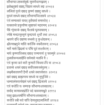
सौभाग्याऽष्टकसंयुक्तं सुवर्णचरणद्वयम् ।
द्वयोश्चतुष्टयं दद्याद् विप्राय साधवे तदा ॥१०२॥
ललितां गुरवे दद्यात् कृष्णं दद्यात्तु साधवे ।
युगलं साधवे दद्यात् सौभाग्यचिरताप्तये ॥१०३॥
एवं सम्वत्सरं यावत् तृतीयायां समाचरेत् ।
वत्सरान्ते प्रकुर्याच्च सूद्यापनं महत्तमम् ॥१०४॥
चैत्रे शृंगाटकं दद्याद् वैशाखे घृतपायसम् ।
ज्येष्ठे मन्दारकुसुमं वृन्दापत्रं शुचौ तथा ॥१०५॥
श्रावणे दधि दद्याच्च नभस्ये तु कुशोदकम् ।
क्षीरमाश्वयुजे मासि कार्तिके नवनीतकम् ॥१०६॥
मार्गे मासे द्विदलां च पौषे घृतं सशर्करम् ।
माघे कृष्णातिलान् दद्यात् पञ्चगव्यं तु फाल्गुने ॥१०७॥
तुलसीकमलादीनि सर्वमासे मतानि वै ।
एवं कृत्वा व्रतं नारी कुमारी विधवाऽपि वा ॥१०८॥
व्रतान्ते शयनं दद्यात् सर्वोपस्करसंयुतम् ।
लक्ष्मीनारायणौ हैमौ शयने स्थापयेत्ततः ॥१०९॥
दानं दद्याद् ब्राह्मणाय साधवे वा सुपूजिने ।
धान्यालंकारगोदानं धनं दद्याद् द्विजातये ॥११०॥
एवं करोति यः सम्यक् सौभाग्यशयनव्रतम् ।
सर्वान् कामानवाप्नोति पदं चानन्तमश्नुते ॥१११॥
यस्तु द्वादशवर्षाणि सौभाग्यशयनव्रतम् ।
करोति स्त्री नरो वापि देव्यनुग्रहलालितौ ॥११२॥