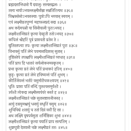
ब्रह्मदत्ताभिधानो वै दयालुः सत्त्वसद्बलः ।
तस्य भार्याऽभवल्लक्ष्मीर्नाम्ना सन्नतिरित्यथ ॥३५॥
विश्वक्सेनोऽभवत्तस्याः पुत्रोऽपि भगवान् स्वयम् ।
एवं लक्ष्मीव्रतपुण्यं महाफलप्रदं सदा ॥३६॥
अथ कर्दमपत्नी या सिनीवाली पुराऽभवत् ।
लक्ष्मीशान्तिव्रतं कृत्वा देवहूती ततोऽभवत् ॥३७॥
कपिलं श्रीहरिं पुत्रं प्राप्तवती व्रतेन ते ।
द्युतिस्तप्त्वा तपः कृत्वा लक्ष्मीशान्तिव्रतं पुरा ॥३८॥
विभावसुं पतिं लेभे पवमानादिकान् सुतान् ।
तुष्टिस्तेपे तपश्चापि लक्ष्मीशान्तिव्रतं व्यधात् ॥३९॥
पतिं प्राप हि धातारं सर्वलोकनमस्कृतम् ।
प्रभा कृत्वा व्रतं लेभे पतिं प्रभाकरं हरिम् ॥४०॥
कुहूः कृत्वा व्रतं लेभे हविष्यन्तं पतिं शुभम् ।
कीर्तिर्जयन्तं भर्तारं वसुर्मारीचकश्यपम् ॥४१॥
धृतिः प्राप्ता पतिं नन्दिं पुरूरवसमुर्वशी ।
उर्वशी त्वेकदा लक्ष्मीस्वयंवरे ननर्त ह ॥४२॥
लक्ष्मीशान्तिव्रतं चक्रे सुतानष्टावजीजनत् ।
आयुं दृढायुमश्वायुं धनायुं सधृतिं वसुम् ॥४२॥
शुचिविद्यं शतायुं च ततो दिवं ययौ हि सा ।
अथ लक्ष्मि वृषपर्वसुता शर्मिष्ठिका शुभा ॥४४॥
लक्ष्मीशान्तिव्रतं कृत्वा ययातिं प्राप सत्पतिम् ।
शुक्रपुत्री देवयानी चक्रे लक्ष्मीव्रतं ततः ॥४५॥