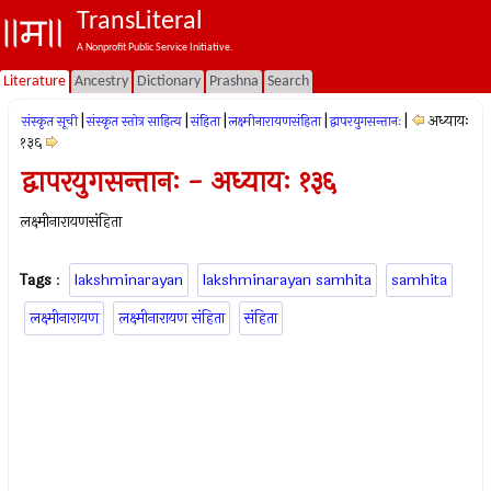
TransLiteral
A Nonprofit Public Service Initiative.
Literature
Ancestry
Dictionary
Prashna
Search
|
|
|
|
|
अध्यायः
संस्कृत सूची
संस्कृत स्तोत्र साहित्य
संहिता
लक्ष्मीनारायणसंहिता
द्वापरयुगसन्तानः
१३६
द्वापरयुगसन्तानः - अध्यायः १३६
लक्ष्मीनारायणसंहिता
Tags
:
lakshminarayan
lakshminarayan samhita
samhita
लक्ष्मीनारायण
लक्ष्मीनारायण संहिता
संहिता