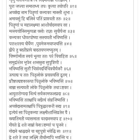
शृणु नारायणीश्रि त्वं लक्ष्मीनाम्नां शतद्वयम् ।
पुरा जप्त्वा समाराध्य तपः कृत्वा तवोपरि ॥१॥
अच्छोदा नाम पितॄणां कन्यका मानसी शुभा ।
अमावसुं हि बलिनं पतिं प्राप्तवती ततः ॥२॥
पितॄणां च महालक्ष्म्या आशीर्वादमवाप सा ।
मत्स्ययोनिसमुत्पन्ना वसोः राज्ञः सुवीर्यजा ॥३॥
कन्यका धीवरपोष्या सस्यवती भविष्यसि ।
पराशरस्य वीर्येण .पुत्रमेकमवाप्स्यसि ॥४॥
द्वीपे तु बदरीप्राये बादरायणमच्युतम् ।
विष्णोर्माता स्वयं भूत्वा ततः परं विवाहिता ॥५॥
समुद्रांशेन भूपेन शन्तनुना सुपुत्रिणी ।
भविष्यसि सुतौ चित्रांगदविचित्रवीर्यकौ ॥६॥
उत्पाद्य च ततः पितृलोकं प्रयास्यसि द्रुतम् ।
प्रौष्ठपद्यष्टकारूपा पितृलोके भविष्यसि ॥७॥
नाम्ना सत्यवती लोके पितृलोके तथाऽष्टका ।
आयुरारोग्यदा नित्यं सर्वकामफलप्रदा ॥८॥
भविष्यसि ततश्चापि नदीत्वं संव्रजिष्यसि ।
अच्छोदानामतश्चापि पित्रुद्धारकरी सदा ॥९॥
इत्येवं सा पितृकन्या लक्ष्मीशान्तिव्रतेन वै ।
ख्यातिमती व्यासमाता वरदानमवाप ह ॥१०॥
गीयते द्वे शते नाम्नां येनाऽष्टम्यां च पूजने ।
गोदाने श्राद्धदाने वा बहुपुत्रो भवेद्धि सः ॥११॥
द्वे शते ते तथा लक्ष्मि तीर्थान्यपि भवन्ति च ।