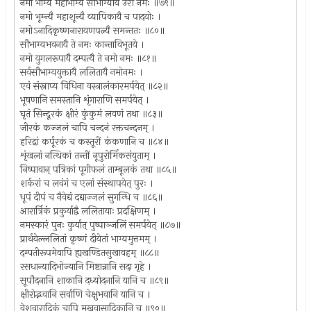
नमो भाग्यै महाभाग्यै सौभाग्यायै उरौ नमः ॥७९॥
नमो भूम्न्यै महाशून्यै व्यापिकायै च पादयोः ।
नमोऽनादिकृष्णनारायणपत्न्यै समन्ततः ॥८०॥
सौभाग्यभवनायै ते नमः कान्ताविभूतये ।
नमो युगलरूपायै दम्पत्यै ते नमो नमः ॥८१॥
सर्वसौभाग्ययुक्तायै ललितायै नमोनमः ।
एवं संस्नाप्य विधिना वस्त्रालंकारमर्पयेत् ॥८२॥
भूषणानि समस्तानि शृंगाराणि समर्पयेत् ।
घृतं सिन्दूरकं क्षीरं कुंकुमं लवणं तथा ॥८३॥
जीरकं कज्जलं चापि चन्दनं रक्तचन्दनम् ।
हरिद्रां कर्पूरकं च कस्तूरीं कंकणानि च ॥८४॥
शृंखलां नत्थिकां तन्तीं नूपुरोर्मिकसंयुताम् ।
निष्पावान् पत्रिकां पूगीफलं ताम्बूलकं तथा ॥८५॥
शर्करां च लवंगं च एलां संस्थापयेत् पुरः ।
धूपं दीपं च नैवेद्यं दद्याज्जलं सुगन्धि च ॥८६॥
आरार्त्रिकं प्रकुर्याद्वै ललितायाः प्रदक्षिणम् ।
नमस्कारं पुनः कुर्यात् पुष्पाञ्जलिं समर्पयेत् ॥८७॥
प्रार्थयेल्ललितां कृष्णं दीयेतां भाग्यमुत्तमम् ।
दम्पतीरूपमेवापि ह्यखण्डितसुखावहम् ॥८८॥
रसधान्यादिभोज्यानि मिष्टान्नानि सदा गृहे ।
सूपौदनानि शाकानि दध्योदनानि यानि च ॥८९॥
क्षीरोद्भवानि सर्वाणि चेक्षुभवानि यानि च ।
वेशवारादिकं चापि मुखवासादिकानि च ॥९०॥