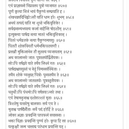
अवशेषं विधायैव पूर्णं यान्ति परं पदम् ।
एवं प्राज्ञायनो विप्रस्तव पुत्रो व्यजायत ॥५७॥
पूर्णं कृत्वा निजं भावं वैकुण्ठं सम्प्रयाति ह ।
शंखचक्रादिचिह्नोऽसौ याति धाम हरेः शुभम् ॥५८॥
अभयं तत्पदं याति मा शुचो भक्तिवृत्तिके! ।
सर्वदानान्यभयस्य कलां नार्हन्ति षोडशीम् ॥५९॥
इत्युक्त्वा पार्षदा नत्वा मातरं भक्तिवृत्तिकान् ।
पितरं धर्मव्रतकं नत्वा वैकुण्ठमाययुः ॥६०॥
पितरौ शोकविगतौ धर्मभक्तिपरायणौ ।
प्रसन्नौ मुक्तिलाभेन तौ सुतस्य व्यजायताम् ॥६१॥
अथ कालान्तरे जातः पुत्रस्तयोर्द्वितीयकः ।
सोऽपि वर्षद्वये याते तथैव निधनं गतः ॥६२॥
पार्षदाश्चाययुस्तं च नेतुं विमानसंस्थिताः ।
तथैव शोकं व्यनुदन् पित्रोः पुनस्तथैव ते ॥६३॥
अथ कालान्तरे जातस्तयोः पुत्रस्तृतीयकः ।
सोऽपि वर्षद्वये याते तथैव निधनं गतः ॥६४॥
चतुर्थोऽपि पंचमोऽपि वर्षत्रयाऽन्तरे तथा ।
एवं तेषामनुजाश्च दशोत्तरशतं मृताः ॥६५॥
त्रिशतेषु वत्सरेषु बालकाः सर्व एव ते ।
मृताश्च पार्षदैर्नीताः सर्वे पदं हरेर्हि ते ॥६६॥
लोका अज्ञाः प्रवदन्ति पापफलं सवासनाः ।
भक्ता विज्ञाः प्रवदन्ति पुण्यं हरेः कृपा हि सा ॥६७॥
यत्कुक्षौ जन्म चासाद्य परंधाम प्रयान्ति यत् ।