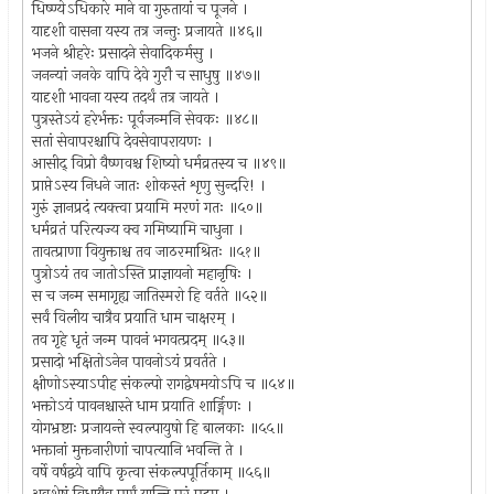
धिष्ण्येऽधिकारे माने वा गुरुतायां च पूजने ।
यादृशी वासना यस्य तत्र जन्तुः प्रजायते ॥४६॥
भजने श्रीहरेः प्रसादने सेवादिकर्मसु ।
जनन्यां जनके वापि देवे गुरौ च साधुषु ॥४७॥
यादृशी भावना यस्य तदर्थं तत्र जायते ।
पुत्रस्तेऽयं हरेर्भक्तः पूर्वजन्मनि सेवकः ॥४८॥
सतां सेवापरश्चापि देवसेवापरायणः ।
आसीद् विप्रो वैष्णवश्च शिष्यो धर्मव्रतस्य च ॥४९॥
प्राप्तेऽस्य निधने जातः शोकस्तं शृणु सुन्दरि! ।
गुरुं ज्ञानप्रदं त्यक्त्वा प्रयामि मरणं गतः ॥५०॥
धर्मव्रतं परित्यज्य क्व गमिष्यामि चाधुना ।
तावत्प्राणा वियुक्ताश्च तव जाठरमाश्रितः ॥५१॥
पुत्रोऽयं तव जातोऽस्ति प्राज्ञायनो महानृषिः ।
स च जन्म समागृह्य जातिस्मरो हि वर्तते ॥५२॥
सर्वं विलीय चात्रैव प्रयाति धाम चाक्षरम् ।
तव गृहे धृतं जन्म पावनं भगवत्प्रदम् ॥५३॥
प्रसादो भक्षितोऽनेन पावनोऽयं प्रवर्तते ।
क्षीणोऽस्याऽपीह संकल्पो रागद्वेषमयोऽपि च ॥५४॥
भक्तोऽयं पावनश्चास्ते धाम प्रयाति शार्ङ्गिणः ।
योगभ्रष्टाः प्रजायन्ते स्वल्पायुषो हि बालकाः ॥५५॥
भक्तानां मुक्तनारीणां चापत्यानि भवन्ति ते ।
वर्षे वर्षद्वये वापि कृत्वा संकल्पपूर्तिकाम् ॥५६॥