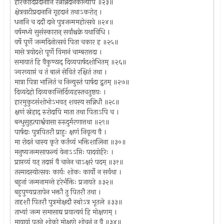
हीरकादिप्रदानानि रत्नान्नदानकान्यपि ॥२३॥
क्षेत्रवाटीप्रदानानि गृहदानं तथाऽकरोत् ।
धनानि च ददौ दाने पुत्रजन्ममहोत्सवे ॥२४॥
वर्षमध्ये सुसंस्कारान् सर्वांश्चक्रे यथाविधि ।
वर्षे पूर्णे जन्मदिनोत्सवं पिता चकार ह ॥२५॥
मासे त्रयोदशे पूर्णे विमानं चाम्बरात्तदा ।
समायातं हि वैकुण्ठाद् दिव्यपार्षदशोभितम् ॥२६॥
ज्वरव्याप्तं च तं बालं सेवितं रक्षितं तथा ।
मात्रा पित्रा भालितं च निन्युस्तं पार्षदा द्रुतम् ॥२७॥
दिव्यदेहो दिव्यकान्तिर्दिव्यहस्तचतुष्टयः ।
हारमुकुटसंशोभोऽभवत् शवस्य सन्निधौ ॥२८॥
क्षणं स्नेहाद् रुरोदापि माता तथा पिताऽपि च ।
बन्धुसुहृत्पार्श्ववासा रुरुदुर्मरणात्तथा ॥२९॥
पार्षदाः पुत्रपितरौ प्राहुः क्षणं निवृत्य वै ।
मा रोदनं चास्य कृते कर्तव्यं भक्तिशालिना ॥३०॥
मनुष्यजन्मसाफल्यं येनाऽऽप्तिः पादयोर्हरेः ।
प्राप्तव्यं यत् तदाप्तं वै चानेन चाऽक्षरं पदम् ॥३१॥
तस्मादस्योत्सवः कार्यः शोकः कार्यो न सर्वथा ।
बहूनां जन्मनामन्ते हरेर्भक्तिः प्रजायते ॥३२॥
बहुपुण्यप्रतापेन भक्तौ तु पितरौ तथा ।
तादृशौ पितरौ पुत्रमोक्षदौ स्थोऽत्र भूतले ॥३३॥
ताभ्यां जन्म समासाद्य प्रयात्ययं हि मोक्षणम् ।
मायायां पतने शोको मोक्षणे शोचनं न वै ॥३४॥