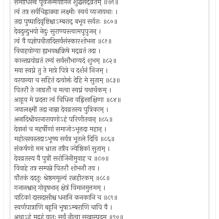
समाधिस्थं पूर्वजन्मयोगिनं शुद्धसद्व्रतम् ॥७९॥
त्वं तत्र सर्वचिह्नाढ्या लक्ष्मीः स्वयं व्यजायथाः ।
तदा पुष्पादिवृष्टिश्चाऽम्बराद् बभूव सर्वतः ॥८०॥
देवदुन्दुभयो नेदुः सुराण्यस्त्वामपूपुजन् ।
त्वं वै यज्ञोपवीतादिसर्वसंस्कारशोभना ॥८१॥
विवाहयोग्या ह्यभवश्चक्रिषे मद्व्रतं तदा ।
कान्तप्रयोव्रतं रम्यं सर्वसौभाग्यदं शुभम् ॥८२॥
मया स्वप्ने तु ते मात्रे पित्रे च दर्शनं निजम् ।
वरयान्या च सहितं दत्वोक्तं देहि मे सुताम् ॥८३॥
पितरौ ते जाग्रतौ च मत्वा स्वप्नं यथार्थकम् ।
आहूय मे प्रदत्ता त्वं विधिना वह्निसाक्षिणा ॥८४॥
जयालक्ष्मीं तदा नाम्ना देवव्रतस्य पुत्रिकाम् ।
अनादिश्रीवरनारायणोऽहं परिणीतवान् ॥८५॥
देवानां च महर्षीणां समाजोऽभूत्तदा महान् ।
महोत्सवस्तदाऽभूच्च सर्वत्र भूतले दिवि ॥८६॥
संकर्षणो मम भ्राता तत्रैव ज्येष्ठिकां सुताम् ।
देवव्रतस्य वै पुत्रीं सरोजिनीमुवाह च ॥८७॥
विवाहे तत्र सम्पन्ने पितरौ शोभनौ तव ।
यौतकं ददतुः श्रेष्ठममूल्यं रत्नहीरकम् ॥८८॥
गजानश्वान् गोवृषभान् क्षेत्रं विमानमुत्तमम् ।
वाटिकां दासदासीश्च धनानि कनकानि च ॥८९॥
स्वर्णपात्राणि बहूनि भूषाऽम्बराणि चापि वै ।
अथाऽहं मद्गृहं यातः सर्वं नीत्वा सुखास्पदम् ॥९०॥