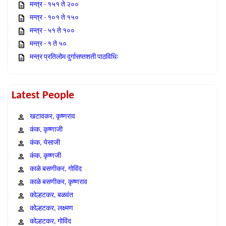
मन्त्र - १५१ ते २००
मन्त्र - १०१ ते १५०
मन्त्र - ५१ ते १००
मन्त्र - १ ते ५०
मन्त्र प्रतिलोम दुर्गासप्तशती पाठविधिः
Latest People
खटावकर, कृष्णराव
कंक, कृष्णाजी
कंक, येसाजी
कंक, कृष्णजी
काळे बसणीकर, गोविंद
काळे बसणीकर, कृष्णराव
कोल्हटकर, बळवंत
कोल्हटकर, लक्ष्मण
कोल्हटकर, गोविंद