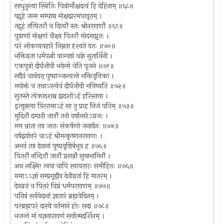
साधुतुल्या स्थितिः पित्रोर्मोक्षदत्वं हि देहिनाम् ॥६८॥
यद्गृहे जन्म सम्पाद्य मोक्षद्वारमपावृतम् ।
तद्गृहं तत्पितरौ च दिव्यौ स्तः श्रीनरायणौ ॥६९॥
पुत्राणां मोक्षणं वीक्ष्य पितरौ मोदमाप्नुतः ।
परं लोकव्यवहारे निम्नता दृश्यते यतः ॥७०॥
भक्तिव्रता धर्मपत्नी वाञ्च्छां चक्रे सुतार्थिनी ।
एकपुत्रो दीर्घजीवी भवेन्मे चेति पूजने ॥७१॥
सदैवं चार्थयत् पुष्पाञ्जल्यन्ते भक्तिवृत्तिका ।
मयोक्तं च तथाऽस्त्वेवं दीर्घजीवी भविष्यति ॥७२॥
सुतस्ते त्वेकादशश्च द्वादशोऽहं हरिस्तथा ।
इत्युक्त्वा विररामाऽहं सा तु प्राह निजं पतिम् ॥७३॥
मुदितौ दम्पती जातौ ततो वर्षान्तरेऽग्रजः ।
मम भ्राता तत्र जातः संकर्षणो जनार्दनः ॥७४॥
वर्षद्वयोत्तरे चाऽहं श्रीमत्कृष्णनरायणः ।
अभवं तत्र देवानां पुष्पवृष्टिर्बभूव ह ॥७५॥
पितरौ नन्दितौ जातौ प्रसन्नौ सुखभागिनौ ।
अथ लक्ष्मि! त्वया चापि स्वावतारः समीहितः ॥७६॥
ममाऽऽज्ञां सम्प्रगृह्यैव देवीव्रतां हि मातरम् ।
देवव्रतं च पितरं विप्रं धर्मपरायणम् ॥७७॥
पवित्रं सर्ववेदानां ज्ञातारं ब्रह्मवेदिनम् ।
परब्रह्मपरं दास्ये वर्तमानं हरेः सदा ॥७८॥
भजन्तं मां यज्ञनारायणं सर्वात्मदर्शिनम् ।