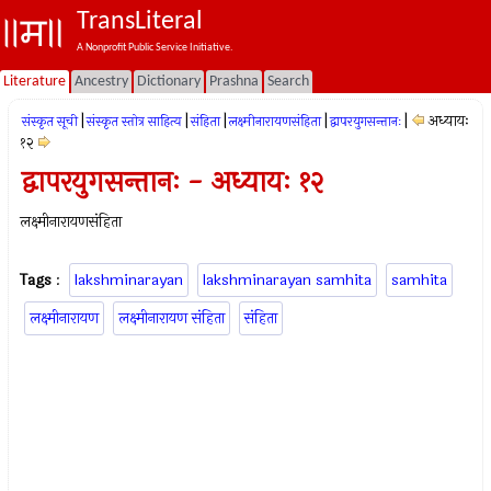
TransLiteral
A Nonprofit Public Service Initiative.
Literature
Ancestry
Dictionary
Prashna
Search
|
|
|
|
|
अध्यायः
संस्कृत सूची
संस्कृत स्तोत्र साहित्य
संहिता
लक्ष्मीनारायणसंहिता
द्वापरयुगसन्तानः
१२
द्वापरयुगसन्तानः - अध्यायः १२
लक्ष्मीनारायणसंहिता
Tags
:
lakshminarayan
lakshminarayan samhita
samhita
लक्ष्मीनारायण
लक्ष्मीनारायण संहिता
संहिता