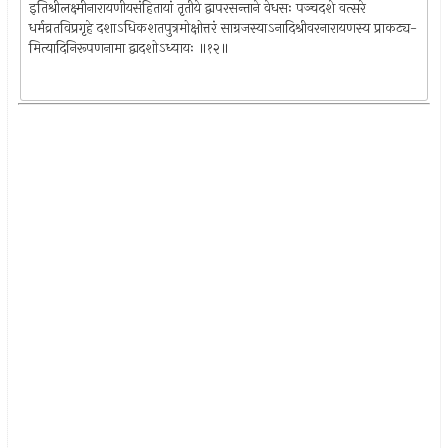
इतिश्रीलक्ष्मीनारायणीयसंहितायां तृतीये द्वापरसन्ताने वेधसः पञ्चदशे वत्सरे
धर्मव्रतविप्रगृहे दशाऽधिकशतपुत्रमोक्षोत्तरं साग्रजस्याऽनादिश्रीवरनारायणस्य प्राकट्य-
मित्यादिनिरूपणनामा द्वादशोऽध्यायः ॥१२॥