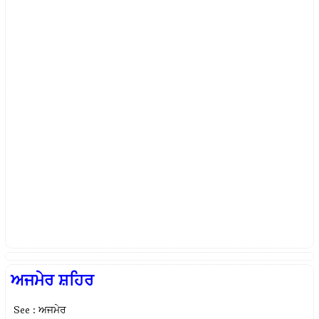
ਅਜਮੇਰ ਸ਼ਹਿਰ
See : ਅਜਮੇਰ