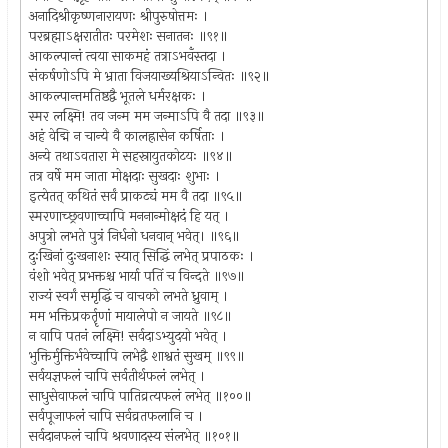
अनादिश्रीकृष्णनारायणः श्रीपुरुषोत्तमः ।
परब्रह्माऽक्षरातीतः परमेशः सनातनः ॥९१॥
आकल्पान्तं त्वया साकमहं तत्राऽभवँस्तदा ।
संकर्षणोऽपि मे भ्राता विजयाख्यश्रियाऽन्वितः ॥९२॥
आकल्पान्तमतिष्ठद्वै भूतले धर्मरक्षकः ।
स्मर लक्ष्मि! तव जन्म मम जन्माऽपि वै तदा ॥९३॥
अहं वेद्मि न चान्ये वै कालह्रासेन कर्षिताः ।
अन्ये तथाऽवतारा मे सहस्रायुतकोटयः ॥९४॥
तत्र वर्षे मम जाता मोक्षदाः सुखदाः शुभाः ।
इत्येतत् कथितं सर्वं प्राकट्यं मम वै तदा ॥९५॥
स्मरणाच्छ्रवणाच्चापि मननान्मोक्षदं हि यत् ।
अपुत्रो लभते पुत्रं निर्धनो धनवान् भवेत्। ॥९६॥
दुःखिनां दुःखनाशः स्यात् सिद्धिं लभेत् प्रपाठकः ।
वंशो भवेत् प्रभक्तश्च भार्या पतिं च विन्दते ॥९७॥
राज्यं स्वर्गं समृद्धिं च वाचको लभते ध्रुवाम् ।
मम भक्तिप्रकर्तॄणां मायालेपो न जायते ॥९८॥
न वापि पतनं लक्ष्मि! सर्वदाऽभ्युदयो भवेत् ।
भुक्तिर्मुक्तिर्भवेच्चापि लभेद्वै शाश्वतं सुखम् ॥९९॥
सर्वयज्ञफलं चापि सर्वतीर्थफलं लभेत् ।
साधुसेवाफलं चापि पातिव्रत्यफलं लभेत् ॥१००॥
सर्वपूजाफलं चापि सर्वव्रतफलानि च ।
सर्वदानफलं चापि श्रवणादस्य संलभेत् ॥१०१॥