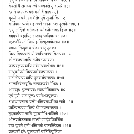
शृणु नारायणीश्रि! त्व प्राकट्यं मे ततः परम् ।
वेधसो वै समाध्याख्ये पञ्चदशे तु वत्सरे ॥१॥
दशमे कल्पके षष्ठे मनौ वै ब्राह्मणगृहे ।
भूतले च पर्वतस्य मेरोः पूर्वे सुधार्मिके ॥२॥
वार्तिकाऽऽख्ये महाखण्डे भक्ताऽऽशापूरकोऽभवम् ।
शृणु लक्ष्मि! वार्तखण्डे धर्मव्रतोऽभवद् द्विजः ॥३॥
ब्राह्मणो ब्रह्मवित् साक्षाद् धर्मदेवाऽवतारकः ।
षट्कर्मनिरतो नित्यं द्वात्रिंशद्गुणवाँस्तथा ॥४॥
नवधाभक्तियुक्तश्च षोडशवस्तुपूजकः ।
नित्यं त्रिषवणस्नायी क्वचित्पञ्चाग्नितापनः ॥५॥
शीलव्रतपरश्चापि तपोव्रतपरायणः ।
पञ्चयज्ञपरश्चापि सर्वसाधनशोभनः ॥६॥
साधुधर्मपरो नित्यपत्नीव्रतपरायणः ।
सतां सेवापरश्चापि पुरुषार्थपरायणः ॥७॥
आत्मनिवेदनवृत्तिः सत्त्वप्रकर्षशोभितः ।
शास्त्रज्ञः श्रुतसम्पन्नः सत्रधर्मक्रियापरः ॥८॥
एवं गुणैः सदा युक्तः परमेशप्रपूजकः ।
अथाऽभवत्तस्य पत्नी भक्तिव्रताऽभिधा सती ॥९॥
पातिव्रत्यपरा नित्यं श्रीभगवत्परायणा ।
गृहकार्यपरा चापि गृहधर्माभिशालिनी ॥१०॥
शीलव्रतोज्ज्वला साध्वी रागद्वेषविवर्जिता ।
सदा कृष्णे हरौ भक्तिमती चात्मनिवेदना ॥११॥
व्रतकर्त्री हरेः पूजाकर्त्री चातिथिपूजिका ।