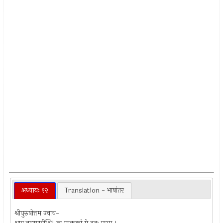
अध्यायः १२
Translation - भाषांतर
श्रीपुरुषोत्तम उवाच-