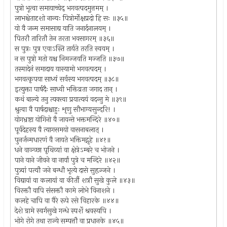
पुत्रो भूत्वा समायाच्चेद् भगवत्पदमुत्तमम् ।
लाभश्चेतादृशो नान्यः पित्रोर्मोक्षप्रदो हि सः ॥३५॥
यो वै जन्म समासाद्य याति जनार्दनालयम् ।
पितरौ तारितौ तेन तरता भवसागरम् ॥३६॥
स पुत्रः पुत्र एवाऽस्ति तार्यते तरति स्वयम् ।
न स पुत्रो मतो यश्च निमज्जयति मज्जति ॥३७॥
तस्मादेनं समादाय यास्यामो भगवत्पदम् ।
भगवत्कृपया साध्यं सर्वस्य भगवत्पदम् ॥३८॥
इत्युक्ता पार्षदैः साध्वी भक्तिव्रता जगाद तान् ।
कथं बाल्ये तनु त्यक्त्वा प्रयात्ययं वदन्तु मे ॥३९॥
श्रुत्वा वै पार्षदाश्चाहुः शृणु सौभाग्यसुन्दरि! ।
योगभ्रष्टा योगिनो वै जायन्ते भक्तमन्दिरे ॥४०॥
पूर्वदेहस्य वै त्यागसमयो वासनाबलात् ।
पुनर्जन्मधारणं वै जायते भक्तिमद्गृहे ॥४१॥
धने वाञ्च्छा पृथिव्यां वा क्षेत्रेऽम्बरे च भोजने ।
पाने याने जीवने वा नार्यां पुत्रे च मन्दिरे ॥४२॥
पुत्र्यां पत्यौ जने बन्धौ भृत्ये दासे सुहृज्जने ।
विद्यायां वा कलायां वा कीर्तौ शत्रौ सुखे कुले ॥४३॥
विरक्तौ वापि संसक्तौ कामे लोभे विनाशने ।
कलहे चापि वा वैरे रूपे रसे विहारके ॥४४॥
देशे ग्रामे स्वर्गसुखे गन्धे स्पर्शे श्रवस्यपि ।
भोगे रोगे तथा राज्ये सम्पत्तौ वा प्रधानके ॥४५॥