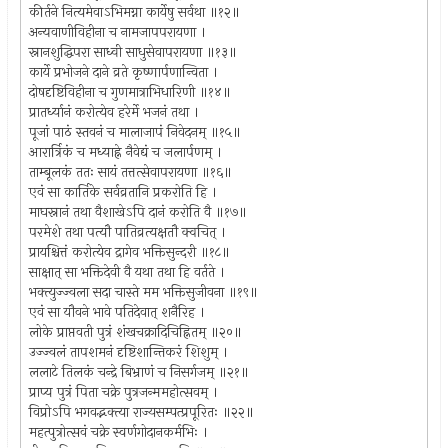
कीर्तने नित्यमेवाऽभिमग्ना कार्येषु सर्वथा ॥१२॥
अन्यवाणीविहीना च नामजापपरायणा ।
स्नानशुद्धिपरा साध्वी साधुसेवापरायणा ॥१३॥
कार्ये प्रभोजने दाने व्रते कृष्णार्पणान्विता ।
दोषदृष्टिविहीना च गुणमात्राभिधारिणी ॥१४॥
प्रातर्ध्यानं करोत्येव हरेर्मे भजनं तथा ।
पूजां पाठं स्तवनं च मालाजापं निवेदनम् ॥१५॥
आरार्त्रिकं च मध्याह्ने नैवेद्यं च जलार्पणम् ।
ताम्बूलकं ततः सायं तत्तत्सेवापरायणा ॥१६॥
एवं सा कार्तिके सर्वव्रतानि प्रकरोति हि ।
माघस्नानं तथा वैशाखेऽपि दानं करोति वै ॥१७॥
परमेशे तथा पत्यौ पातिव्रत्यक्षतौ क्वचित् ।
प्रायश्चित्तं करोत्येव द्रागेव भक्तिसुन्दरी ॥१८॥
साक्षात् सा भक्तिदेवी वै यथा तथा हि वर्तते ।
भक्त्युज्ज्वला सदा चास्ते मम भक्तिसुजीवना ॥१९॥
एवं सा यौवने भावे पतिदेवात् शनैरिह ।
लोके प्राप्तवती पुत्रं शंखचक्रादिचिह्नितम् ॥२०॥
उज्ज्वलं तापशमनं दृष्टिशान्तिकरं शिशुम् ।
ललाटे तिलकं चन्द्रे बिभ्राणं च निसर्गजम् ॥२१॥
प्राप्य पुत्रं पिता चक्रे पुत्रजन्ममहोत्सवम् ।
विप्रोऽपि भगवद्भक्त्या राज्यसम्पत्प्रपूरितः ॥२२॥
महत्पुत्रोत्सवं चक्रे स्वर्णगोदानकर्मभिः ।