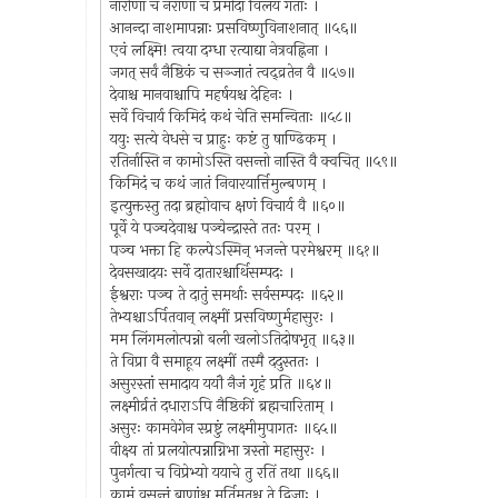
नारीणां च नराणां च प्रमोदा विलयं गताः ।
आनन्दा नाशमापन्नाः प्रसविष्णुविनाशनात् ॥५६॥
एवं लक्ष्मि! त्वया दग्धा रत्याद्या नेत्रवह्निना ।
जगत् सर्वं नैष्ठिकं च सञ्जातं त्वद्व्रतेन वै ॥५७॥
देवाश्च मानवाश्चापि महर्षयश्च देहिनः ।
सर्वे विचार्य किमिदं कथं चेति समन्विताः ॥५८॥
ययुः सत्ये वेधसे च प्राहुः कष्टं तु षाण्ढिकम् ।
रतिर्नास्ति न कामोऽस्ति वसन्तो नास्ति वै क्वचित् ॥५९॥
किमिदं च कथं जातं निवारयार्त्तिमुल्बणम् ।
इत्युक्तस्तु तदा ब्रह्मोवाच क्षणं विचार्य वै ॥६०॥
पूर्वे ये पञ्चदेवाश्च पञ्चेन्द्रास्ते ततः परम् ।
पञ्च भक्ता हि कल्पेऽस्मिन् भजन्ते परमेश्वरम् ॥६१॥
देवसखादयः सर्वे दातारश्चार्थिसम्पदः ।
ईश्वराः पञ्च ते दातुं समर्थाः सर्वसम्पदः ॥६२॥
तेभ्यश्चाऽर्पितवान् लक्ष्मीं प्रसविष्णुर्महासुरः ।
मम लिंगमलोत्पन्नो बली खलोऽतिदोषभृत् ॥६३॥
ते विप्रा वै समाहूय लक्ष्मीं तस्मै ददुस्ततः ।
असुरस्तां समादाय ययौ नैजं गृहं प्रति ॥६४॥
लक्ष्मीर्व्रतं दधाराऽपि नैष्ठिकीं ब्रह्मचारिताम् ।
असुरः कामवेगेन स्प्रष्टुं लक्ष्मीमुपागतः ॥६५॥
वीक्ष्य तां प्रलयोत्पन्नाग्निभा त्रस्तो महासुरः ।
पुनर्गत्वा च विप्रेभ्यो ययाचे तु रतिं तथा ॥६६॥
कामं वसन्तं बाणांश्च मूर्तिमतश्च ते द्विजाः ।