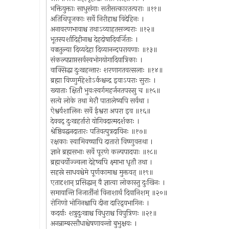
भक्तियुक्ताः साधुसंगाः सतीसत्कारतत्पराः ॥११॥
अतिथिपूजकाः सर्वे निरीहाश्च विदेहिनः ।
अनावरणभावाश्च तथाऽव्याहतसञ्चराः ॥१२॥
भूतस्पर्शादिहीनाश्च देहदोषादिवर्जिताः ।
वज्रतुल्या दिव्यदेहा दिव्यानन्दपरायणाः ॥१३॥
संकल्पप्राप्तसर्वस्वभोगयोगादियात्रिकाः ।
वाक्सिद्धा दुःखहन्तारः शरणागतवत्सलाः ॥१४॥
ब्रह्मा विप्णुर्महेशोऽर्कश्चन्द्र इवाऽपराः सुराः ।
ख्याताः क्षितौ भुवःस्वर्गमहर्जनतपस्सु च ॥१५॥
सत्ये लोके तथा मेरौ पातालेष्वपि सर्वथा ।
ऐश्वर्यशालिनः सर्वे ईश्वरा अपरा इव ॥१६॥
देववद् दुःखहर्तारो योगिवदात्मदर्शकाः ।
श्रेष्ठिवद्धनदातारः पतिवत्पुत्रदायिनः ॥१७॥
रक्षकाः स्वामिवच्चापि दातारो विष्णुवत्तथा ।
ज्ञाने ब्रह्मसभाः सर्वे पूरणे कल्पपादपाः ॥१८॥
ब्रह्मचर्योज्ज्वला देहेष्वपि क्ष्माभा धृतौ तथा ।
सहस्रे साधवश्चेमे पूर्णकामाश्च मुक्तवत् ॥१९॥
एतादृशान् प्रसिद्धान् वै ज्ञात्वा लोकास्तु दुःखिनः ।
समायान्ति निजार्तीनां विनाशार्थं दिवानिशम् ॥२०॥
रोगिणो भोगिनश्चापि दीना दारिद्र्यभागिनः ।
कदर्याः शत्रुदुःखाश्च विधुराश्च विपुत्रिणः ॥२१॥
अनन्नाम्बरसौधाश्चेषणावन्तो बुभुक्षवः ।