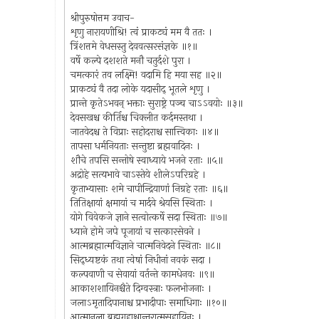
श्रीपुरुषोत्तम उवाच-
शृणु नारायणीश्रि! त्वं प्राकट्यं मम वै ततः ।
त्रिंशत्तमे वेधसस्तु देववत्सरसंज्ञके ॥१॥
वर्षे कल्पे दशशते मनौ चतुर्दशे पुरा ।
चमत्कारं तव लक्ष्मि! वदामि हि मया सह ॥२॥
प्राकट्यं वै तदा लोके यदासीद् भूतले शृणु ।
प्रान्ते कृतेऽभवन् भक्ताः सुराष्ट्रे पञ्च चाऽऽवयोः ॥३॥
देवसखश्च कीर्तिश्च चिक्लीत कर्दमस्तथा ।
जातवेदश्च ते विप्राः सहोदराश्च सात्त्विकाः ॥४॥
तापसा धर्मनियताः सन्तुष्टा ब्रह्मवादिनः ।
शौचे तपसि सन्तोषे स्वाध्याये भजने रताः ॥५॥
अद्रोहे सत्यभावे चाऽस्तेये शीलेऽपरिग्रहे ।
कृताभ्यासाः शमे चापीन्द्रियाणां निग्रहे रताः ॥६॥
तितिक्षायां क्षमायां च मार्दवे श्रेयसि स्थिताः ।
योगे विवेकजे ज्ञाने सत्वोत्कर्षे सदा स्थिताः ॥७॥
ध्याने होमे जपे पूजायां च सत्कारसेवने ।
आत्मब्रह्मात्मविज्ञाने चात्मनिवेदने स्थिताः ॥८॥
सिद्ध्यष्टकं तथा त्वेषां निधीनां नवकं सदा ।
कल्पवाणी च सेवायां वर्तन्ते कामधेनवः ॥९॥
आकाशशायिनश्चैते दिग्वस्त्राः फलभोजनाः ।
जलाऽमृतादिपानाश्च प्रभादीपाः समाधिगाः ॥१०॥
आत्मानला ब्रह्मगृहाश्चान्तरात्मसहायिनः ।