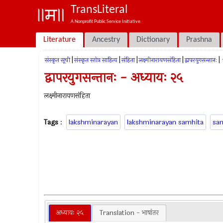
TransLiteral
A Nonprofit Public Service Initiative.
Literature
Ancestry
Dictionary
Prashna
|
|
|
|
|
संस्कृत सूची
संस्कृत स्तोत्र साहित्य
संहिता
लक्ष्मीनारायणसंहिता
द्वापरयुगसन्तानः
द्वापरयुगसन्तानः - अध्यायः २५
लक्ष्मीनारायणसंहिता
Tags
:
lakshminarayan
lakshminarayan samhita
sa
अध्यायः २५
Translation - भाषांतर