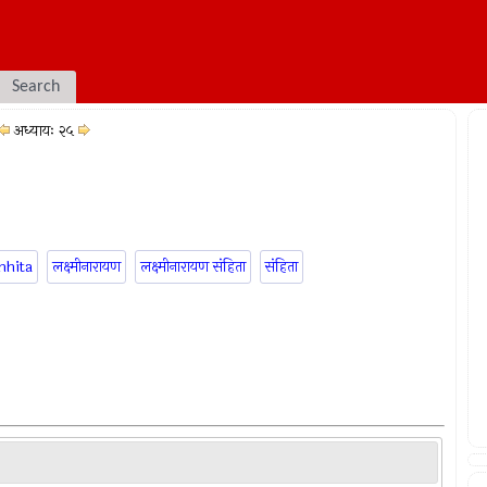
Search
अध्यायः २५
mhita
लक्ष्मीनारायण
लक्ष्मीनारायण संहिता
संहिता