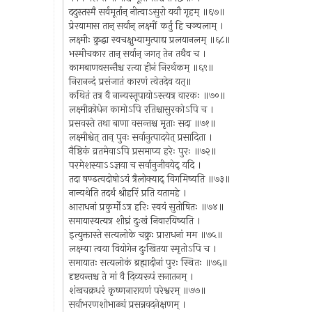
ददुस्तस्मै सर्वमूर्तान् नीत्वाऽसुरो ययौ गृहम् ॥६७॥
प्रेरयामास तान् सर्वान् लक्ष्मीं कर्तुं हि चञ्चलाम् ।
लक्ष्मीः क्रुद्धा स्वचक्षुभ्यामुत्पाद्य प्रलयानलम् ॥६८॥
भस्मीचकार तान् सर्वान् जगत् तेन तथैव च ।
कामबाणवसन्तैश्च रत्या हीनं निरर्थकम् ॥६९॥
निरानन्दं प्रसंजातं कारणं त्वेतदेव यत्॥
कथितं तत्र वै नान्यस्तूपायोऽस्त्यत्र वारकः ॥७०॥
लक्ष्मीक्रोधेन कामोऽपि रतिश्चासुरकोऽपि च ।
प्रसवस्ते तथा बाणा वसन्तश्च मृताः सदा ॥७१॥
लक्ष्मीश्चेत् तान् पुनः सर्वानुत्पादयेत् प्रसादिता ।
नैष्ठिकं व्रतमेवाऽपि प्रसमाप्य हरेः पुरः ॥७२॥
परमेशस्याऽऽज्ञया च सर्वानुजीवयेद् यदि ।
तदा षण्ढत्वदोषोऽयं त्रैलोक्याद् विगमिष्यति ॥७३॥
नान्यथेति तदर्थं श्रीहरिं प्रति यतामहे ।
आराधनां प्रकुर्मोऽत्र हरिः स्वयं सुतोषितः ॥७४॥
समायास्यत्यत्र शीघ्रं दुःखं निवारयिष्यति ।
इत्युक्तास्ते सत्यलोके चक्रुः प्राराधनां मम ॥७५॥
लक्ष्म्या त्वया वियोगेन दुःखितया स्मृतोऽपि च ।
समायातः सत्यलोकं ब्रह्मादीनां पुरः स्थितः ॥७६॥
दृष्टवन्तश्च ते मां वै दिव्यरूपं सनातनम् ।
शंखचक्रधरं कृष्णनारायणं परेश्वरम् ॥७७॥
सर्वाभरणशोभाढ्यं प्रसन्नवदनेक्षणम् ।