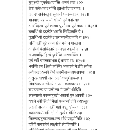
मुमुक्षवो मुमूर्षवश्चायान्ति शरणं सदा ॥२२॥
तेषां क्लेशान्नाशयन्ति ह्याशीर्वादपरायणाः ।
दातारः सर्ववस्तूनां सुखानां धनसम्पदाम् ॥२३॥
मानवाश्च नरा नार्यो यान्ति पूर्णमनोरथाः ।
आनन्दिताः पूर्णकामाः पूर्णाशाः पूर्णमानसाः ॥२४॥
धनार्थिभ्यो ददत्येते धनानि सिद्धिजानि वै ।
पुत्रार्थिभ्यो ददत्येतेऽपत्यान्यभीष्टकानि च ॥२५॥
पतिं पत्नीं गृहं राज्यं क्षेत्रं गजं च गास्तथा ।
आरोग्यं वंशविस्तारं सम्पदश्च ददत्यपि ॥२६॥
तापत्रयादिराहित्यं कुर्वन्ति शरणार्थिनः ।
एवं सर्वे चमत्कारभृता ईश्वरसदृशाः ॥२७॥
भवन्ति स्म क्षितौ लक्ष्मि! भक्तास्ते मेऽपि सर्वथा ।
अथैकदाऽऽलये तेषां लक्ष्मीवाञ्च्छापरायणः ॥२८॥
असुरस्त्वाययौ नाम्ना प्रसविष्णुर्महाबलः ।
विप्ररूपधरः सोऽयं तापसः कामवासनः ॥२९॥
नारायणस्य या पत्नी सा मे पत्नी भवेदिति ।
लक्ष्म्यास्ते कामनायुक्तो भक्तानां पुर आययौ ॥३०॥
ययाचे स्वेप्सितां भिक्षां पञ्चभ्योऽपि तदाऽसुरः ।
लक्ष्मीं नारायणपत्नीं मह्यं ददतु दानिनः ॥३१॥
भक्तास्त्वयोग्यभिक्षां तां श्रुत्वैव मेनिरे तदा ।
किन्त्वदातृत्वगणनाऽस्पर्शार्थं प्राहुरोमिति ॥३२॥
हरिर्वै बलवानेनं लक्ष्मीर्वा संहरिष्यति ।