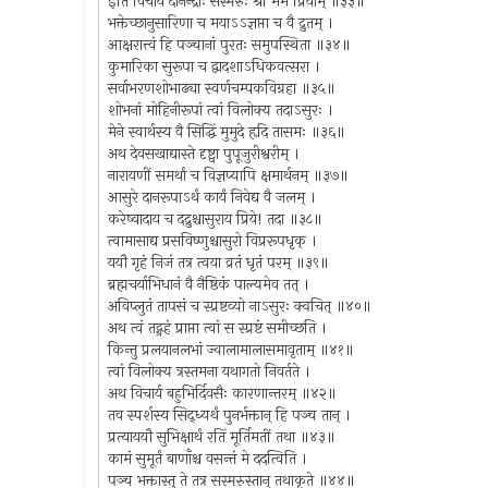
इति विचार्य दानेन्द्राः सस्मरुः श्रीं मम प्रियाम् ॥३३॥
भक्तेच्छानुसारिणा च मयाऽऽज्ञप्ता च वै द्रुतम् ।
आक्षरात्त्वं हि पञ्चानां पुरतः समुपस्थिता ॥३४॥
कुमारिका सुरूपा च द्वादशाऽधिकवत्सरा ।
सर्वाभरणशोभाढ्या स्वर्णचम्पकविग्रहा ॥३५॥
शोभनां मोहिनीरूपां त्वां विलोक्य तदाऽसुरः ।
मेने स्वार्थस्य वै सिद्धिं मुमुदे हृदि तासमः ॥३६॥
अथ देवसखाद्यास्ते दृष्ट्वा पुपूजुरीश्वरीम् ।
नारायणीं समर्थां च विज्ञप्यापि क्षमार्थनम् ॥३७॥
आसुरे दानरूपाऽर्थं कार्यं निवेद्य वै जलम् ।
करेष्वादाय च दद्रुश्चासुराय प्रिये! तदा ॥३८॥
त्वामासाद्य प्रसविष्णुश्चासुरो विप्ररूपधृक् ।
ययौ गृहं निजं तत्र त्वया व्रतं धृतं परम् ॥३९॥
ब्रह्मचर्याभिधानं वै नैष्ठिकं पाल्यमेव तत् ।
अविप्लुतं तापसं च स्प्रष्टव्यो नाऽसुरः क्वचित् ॥४०॥
अथ त्वं तद्ग्रहं प्राप्ता त्वां स स्प्रष्टं समीच्छति ।
किन्तु प्रलयानलभां ज्वालामालासमावृताम् ॥४१॥
त्वां विलोक्य त्रस्तमना यथागतो निवर्तते ।
अथ विचार्य बहुभिर्दिवसैः कारणान्तरम् ॥४२॥
तव स्पर्शस्य सिद्ध्यर्थं पुनर्भक्तान् हि पञ्च तान् ।
प्रत्याययौ सुभिक्षार्थं रतिं मूर्तिमतीं तथा ॥४३॥
कामं सुमूर्तं बाणाँश्च वसन्तं मे ददत्विति ।
पञ्च भक्तास्तु ते तत्र सस्मरुस्तान् तथाकृते ॥४४॥