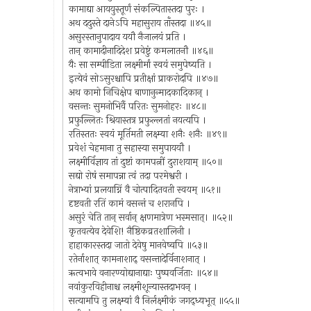
कामाद्या आययुस्तूर्णं संकल्पितास्तदा पुरः ।
अथ ददुस्ते दानेऽपि महासुराय ताँस्तदा ॥४५॥
असुरस्तानुपादाय ययौ नैजालयं प्रति ।
तान् कामादीनादिदेश प्रवेष्टुं कमलातनौ ॥४६॥
यैः सा सम्पीडिता लक्ष्मीर्मां स्वयं समुपेष्यति ।
इत्येवं सोऽसुरश्चापि प्रतीक्षां प्राकरोदपि ॥४७॥
अथ कामो निचिक्षेप बाणानुन्मादकादिकान् ।
वसन्तः सुमनोभिर्वै परितः सुमनोहरः ॥४८॥
प्रफुल्लितः श्रियास्तत्र प्रफुल्लतां नयत्यपि ।
रतिस्ततः स्वयं मूर्तिमती लक्ष्म्या शनैः शनैः ॥४९॥
प्रवेशं चेहमाना तु सहास्या समुपाययौ ।
लक्ष्मीर्विज्ञाय तां दुष्टां कामपत्नीं दुराशयाम् ॥५०॥
सद्यो रोषं समापन्ना त्वं तदा परमेश्वरी ।
नेत्राभ्यां प्रलयाग्निं वै चोत्पादितवती स्वयम् ॥५१॥
दृष्टवती रतिं कामं वसन्तं च शरानपि ।
असुरं चेति तान् सर्वान् क्षणमात्रेण भस्मसात्। ॥५२॥
कृतवत्येव देवेशि! नैष्ठिकव्रतशालिनी ।
हाहाकारस्तदा जातो देवेषु मानवेष्वपि ॥५३॥
रतेर्नाशात् कामनाशाद् वसन्तादेर्विनाशनात् ।
ऋत्वभावे वनारण्योद्यानाद्याः पुष्पवर्जिताः ॥५४॥
नवांकुरविहीनाश्च लक्ष्मीशून्यास्तदाभवन् ।
सत्यामपि तु लक्ष्म्यां वै निर्लक्ष्मीकं जगद्ध्यभूत् ॥५५॥