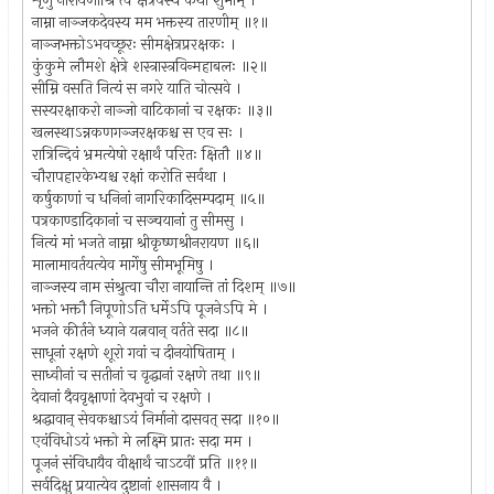
शृणु नारायणीश्रि त्वं क्षेत्रपस्य कथां शुभाम् ।
नाम्ना नाञ्जकदेवस्य मम भक्तस्य तारणीम् ॥१॥
नाञ्जभक्तोऽभवच्छूरः सीमक्षेत्रप्ररक्षकः ।
कुंकुमे लौमशे क्षेत्रे शस्त्रास्त्रविन्महाबलः ॥२॥
सीम्नि वसति नित्यं स नगरे याति चोत्सवे ।
सस्यरक्षाकरो नाञ्जो वाटिकानां च रक्षकः ॥३॥
खलस्थाऽन्नकणगञ्जरक्षकश्च स एव सः ।
रात्रिन्दिवं भ्रमत्येषो रक्षार्थं परितः क्षितौ ॥४॥
चौरापहारकेभ्यश्च रक्षां करोति सर्वथा ।
कर्षुकाणां च धनिनां नागरिकादिसम्पदाम् ॥५॥
पत्रकाण्डादिकानां च सञ्चयानां तु सीमसु ।
नित्यं मां भजते नाम्ना श्रीकृष्णश्रीनरायण ॥६॥
मालामावर्तयत्येव मार्गेषु सीमभूमिषु ।
नाञ्जस्य नाम संश्रुत्वा चौरा नायान्ति तां दिशम् ॥७॥
भक्तो भक्तौ निपूणोऽति धर्मेऽपि पूजनेऽपि मे ।
भजने कीर्तने ध्याने यत्नवान् वर्तते सदा ॥८॥
साधूनां रक्षणे शूरो गवां च दीनयोषिताम् ।
साध्वीनां च सतीनां च वृद्धानां रक्षणे तथा ॥९॥
देवानां दैववृक्षाणां देवभुवां च रक्षणे ।
श्रद्धावान् सेवकश्चाऽयं निर्मानो दासवत् सदा ॥१०॥
एवंविधोऽयं भक्तो मे लक्ष्मि प्रातः सदा मम ।
पूजनं संविधायैव वीक्षार्थं चाऽटवीं प्रति ॥११॥
सर्वदिक्षु प्रयात्येव दुष्टानां शासनाय वै ।