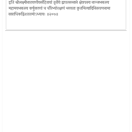
इति श्रीलक्ष्मीनारायणीयसंहितायां तृतीये द्वापरसन्ताने क्षेत्रपस्य नाञ्जभक्तस्य
महामयभक्तस्य कर्षुकाणां च चौरेभ्योरक्षणं भगवता कृतमित्यादिनिरूपणनामा
सप्ताधिकद्विशततमोऽध्यायः ॥२०७॥