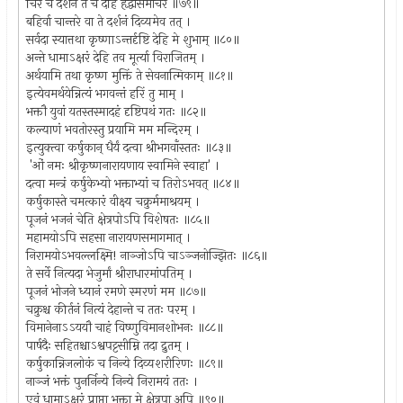
चिरं च दर्शनं ते च देहि हृद्वासमाचर ॥७९॥
बहिर्वा चान्तरे वा ते दर्शनं दिव्यमेव तत् ।
सर्वदा स्यात्तथा कृष्णाऽन्तर्दृष्टि देहि मे शुभाम् ॥८०॥
अन्ते धामाऽक्षरं देहि तव मूर्त्या विराजितम् ।
अर्थयामि तथा कृष्ण मुक्तिं ते सेवनात्मिकाम् ॥८१॥
इत्येवमर्थयेन्नित्यं भगवन्तं हरिं तु माम् ।
भक्तौ युवां यतस्तस्मादहं दृष्टिपथं गतः ॥८२॥
कल्याणं भवतोरस्तु प्रयामि मम मन्दिरम् ।
इत्युक्त्वा कर्षुकान् धैर्यं दत्वा श्रीभगवाँस्ततः ॥८३॥
'ओं नमः श्रीकृष्णनारायणाय स्वामिने स्वाहा' ।
दत्वा मन्त्रं कर्षुकेभ्यो भक्ताभ्यां च तिरोऽभवत् ॥८४॥
कर्षुकास्ते चमत्कारं वीक्ष्य चक्रुर्ममाश्रयम् ।
पूजनं भजनं चेति क्षेत्रपोऽपि विशेषतः ॥८५॥
महामयोऽपि सहसा नारायणसमागमात् ।
निरामयोऽभवल्लक्ष्मि! नाञ्जोऽपि चाऽञ्जनोज्झितः ॥८६॥
ते सर्वे नित्यदा भेजुर्मां श्रीराधारमांपतिम् ।
पूजनं भोजने ध्यानं रमणे स्मरणं मम ॥८७॥
चक्रुश्च कीर्तनं नित्यं देहान्ते च ततः परम् ।
विमानेनाऽऽययौ चाहं विष्णुविमानशोभनः ॥८८॥
पार्षदैः सहितश्चाऽश्वपट्टसीम्नि तदा द्रुतम् ।
कर्षुकान्निजलोकं च निन्ये दिव्यशरीरिणः ॥८९॥
नाञ्जं भक्तं पुनर्निन्ये निन्ये निरामयं ततः ।
एवं धामाऽक्षरं प्राप्ता भक्ता मे क्षेत्रपा अपि ॥९०॥