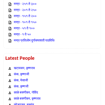
मन्त्र - २५१ ते ३००
मन्त्र - २०१ ते २५०
मन्त्र - १५१ ते २००
मन्त्र - १०१ ते १५०
मन्त्र - ५१ ते १००
मन्त्र - १ ते ५०
मन्त्र प्रतिलोम दुर्गासप्तशती पाठविधिः
Latest People
खटावकर, कृष्णराव
कंक, कृष्णाजी
कंक, येसाजी
कंक, कृष्णजी
काळे बसणीकर, गोविंद
काळे बसणीकर, कृष्णराव
कोल्हटकर, बळवंत