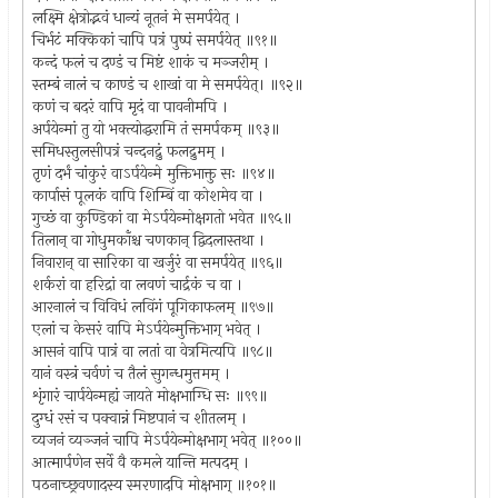
लक्ष्मि क्षेत्रोद्भवं धान्यं नूतनं मे समर्पयेत् ।
चिर्भटं मक्किकां चापि पत्रं पुष्पं समर्पयेत् ॥९१॥
कन्दं फलं च दण्डं च मिष्टं शाकं च मञ्जरीम् ।
स्तम्बं नालं च काण्डं च शाखां वा मे समर्पयेत्। ॥९२॥
कणं च बदरं वापि मृदं वा पावनीमपि ।
अर्पयेन्मां तु यो भक्त्योद्धरामि तं समर्पकम् ॥९३॥
समिधस्तुलसीपत्रं चन्दनद्रुं फलद्रुमम् ।
तृणं दर्भं चांकुरं वाऽर्पयेन्मे मुक्तिभाक्तु सः ॥९४॥
कार्पासं पूलकं वापि शिम्बिं वा कोशमेव वा ।
गुच्छं वा कुण्डिकां वा मेऽर्पयेन्मोक्षगतो भवेत ॥९५॥
तिलान् वा गोधुमकाँश्च चणकान् द्विदलास्तथा ।
निवारान् वा सारिका वा खर्जुरं वा समर्पयेत् ॥९६॥
शर्करां वा हरिद्रां वा लवणं चार्द्रकं च वा ।
आरनालं च विविधं लविंगं पूगिकाफलम् ॥९७॥
एलां च केसरं वापि मेऽर्पयेन्मुक्तिभाग् भवेत् ।
आसनं वापि पात्रं वा लतां वा वेत्रमित्यपि ॥९८॥
यानं वस्त्रं चर्वणं च तैलं सुगन्धमुत्तमम् ।
शृंगारं चार्पयेन्मह्यं जायते मोक्षभाग्धि सः ॥९९॥
दुग्धं रसं च पक्वान्नं मिष्टपानं च शीतलम् ।
व्यजनं व्यञ्जनं चापि मेऽर्पयेन्मोक्षभाग् भवेत् ॥१००॥
आत्मार्पणेन सर्वे वै कमले यान्ति मत्पदम् ।
पठनाच्छ्रवणादस्य स्मरणादपि मोक्षभाग् ॥१०१॥