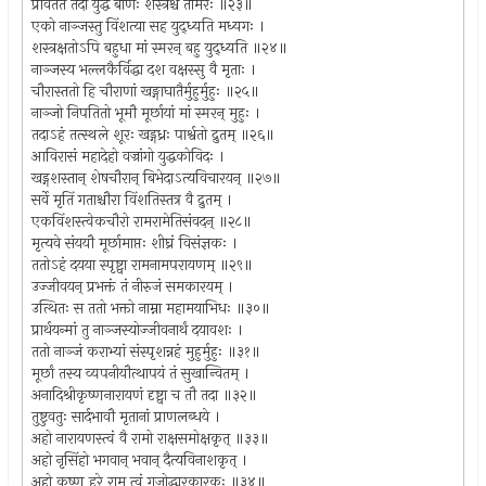
प्रावर्तत तदा युद्धं बाणैः शस्त्रैश्च तोमरैः ॥२३॥
एको नाञ्जस्तु विंशत्या सह युद्ध्यति मध्यगः ।
शस्त्रक्षतोऽपि बहुधा मां स्मरन् बहु युद्ध्यति ॥२४॥
नाञ्जस्य भल्लकैर्विद्धा दश वक्षस्सु वै मृताः ।
चौरास्ततो हि चौराणां खङ्गाघातैर्मुहुर्मुहुः ॥२५॥
नाञ्जो निपतितो भूमौ मूर्छायां मां स्मरन् मुहुः ।
तदाऽहं तत्स्थले शूरः खड्गध्रः पार्श्वतो द्रुतम् ॥२६॥
आविरासं महादेहो वज्रांगो युद्धकोविदः ।
खड्गशस्तान् शेषचौरान् बिभेदाऽत्यविचारयन् ॥२७॥
सर्वे मृतिं गताश्चौरा विंशतिस्तत्र वै द्रुतम् ।
एकविंशस्त्वेकचौरो रामरामेतिसंवदन् ॥२८॥
मृत्यवे संययौ मूर्छामाप्तः शीघ्रं विसंज्ञकः ।
ततोऽहं दयया स्पृष्ट्वा रामनामपरायणम् ॥२९॥
उज्जीवयन् प्रभक्तं तं नीरुजं समकारयम् ।
उत्थितः स ततो भक्तो नाम्ना महामयाभिधः ॥३०॥
प्रार्थयन्मां तु नाञ्जस्योज्जीवनार्थं दयावशः ।
ततो नाञ्जं कराभ्यां संस्पृशन्नहं मुहुर्मुहुः ॥३१॥
मूर्छां तस्य व्यपनीयौत्थापयं तं सुखान्वितम् ।
अनादिश्रीकृष्णनारायणं दृष्ट्वा च तौ तदा ॥३२॥
तुष्टुवतुः सार्दभावौ मृतानां प्राणलब्धये ।
अहो नारायणस्त्वं वै रामो राक्षसमोक्षकृत् ॥३३॥
अहो नृसिंहो भगवान् भवान् दैत्यविनाशकृत् ।
अहो कृष्ण हरे राम त्वं गजोद्धारकारकः ॥३४॥