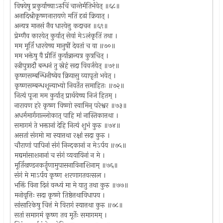
विषयेषु प्रकुर्याच्चाऽरुचिं चान्तेर्मतिर्भवेत् ॥६८॥
अनादिश्रीकृष्णनारायणे मतिं दृढां क्रियात् ।
अन्यत्र मानसं नैव धारयेत्तु कदाचन ॥६९॥
प्रेम्णैव कारयेत् कुर्यात् सेवां मेऽलंकृतिं तथा ।
मम मूर्तिं धारयेच्च मानुषीं देवतां च वा ॥७०॥
मम भक्तेषु वै प्रीतिं कुर्यान्नान्यत्र कुत्रचित् ।
स्त्रीपुत्रादौ बन्धनं तु स्नेहं सदा विवर्जयेत् ॥७१॥
कृष्णसम्बन्धिनीष्वेव क्रियासु व्यापृतो भवेत् ।
कृष्णसम्बन्धशून्याभ्यो निवर्तेत समाहितः ॥७२॥
नित्यं पूजा मम कुर्यात् प्रार्थयेच्च निजं हितम् ।
नारायण हरे कृष्ण विष्णो स्वामिन् परेश्वर ॥७३॥
अधर्ममार्गगाल्लोकात् पाहि मां नास्तिकात्तथा ।
समागमं ते भक्तानां देहि नित्यं शुभं कुरु ॥७४॥
असतां संगमो मा स्यात्तथा रक्षां सदा कुरु ।
चौराणां पापिनां संगं निन्दकानां न मेऽर्पय ॥७५॥
मद्यमांसाशनानां च संगं व्यवायिनां न मे ।
मूर्तिखण्डनकर्तॄणामुपासनाविनाशिनाम् ॥७६॥
संगं मे माऽर्पय कृष्ण शरणागतवत्सल ।
भक्तिं विना दिनं वन्ध्यं मा मे यातु तथा कुरु ॥७७॥
मनोवृत्तिः सदा कृष्णे तिष्ठेत्तथाविधापय ।
सांसारिकेषु चित्तं मे विरागं स्यात्तथा कुरु ॥७८॥
सतां समागमं कृष्ण तव मूर्तेः समागमम् ।