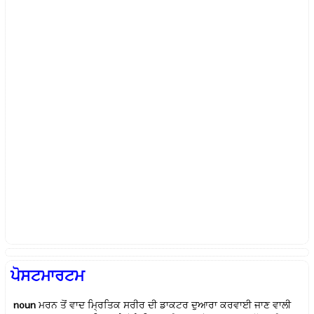
ਪੋਸਟਮਾਰਟਮ
noun
ਮਰਨ ਤੋਂ ਵਾਦ ਮ੍ਰਿਤਿਕ ਸਰੀਰ ਦੀ ਡਾਕਟਰ ਦੁਆਰਾ ਕਰਵਾਈ ਜਾਣ ਵਾਲੀ