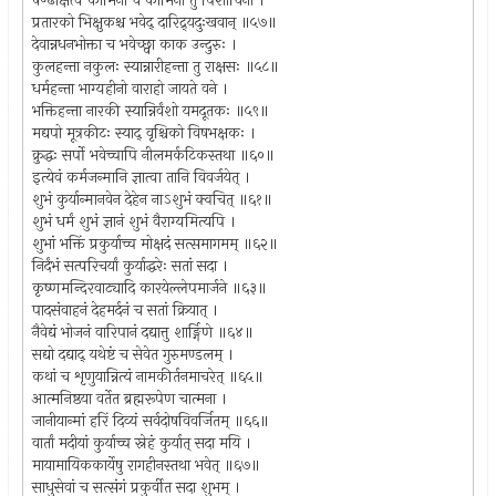
षण्ढोक्षत्वं कामिनां च कामिनी तु पिशाचिनी ।
प्रतारको भिक्षुकश्च भवेद् दारिद्र्यदुःखवान् ॥५७॥
देवान्नधनभोक्ता च भवेच्छ्वा काक उन्दुरुः ।
कुलहन्ता नकुलः स्यान्नारीहन्ता तु राक्षसः ॥५८॥
धर्महन्ता भाग्यहीनो वाराहो जायते वने ।
भक्तिहन्ता नारकी स्यान्निर्वंशो यमदूतकः ॥५९॥
मद्यपो मूत्रकीटः स्याद् वृश्चिको विषभक्षकः ।
क्रुद्धः सर्पो भवेच्चापि नीलमर्कटिकस्तथा ॥६०॥
इत्येवं कर्मजन्मानि ज्ञात्वा तानि विवर्जयेत् ।
शुभं कुर्यान्मानवेन देहेन नाऽशुभं क्वचित् ॥६१॥
शुभं धर्मं शुभं ज्ञानं शुभं वैराग्यमित्यपि ।
शुभां भक्तिं प्रकुर्याच्च मोक्षदं सत्समागमम् ॥६२॥
निर्दंभं सत्परिचर्यां कुर्याद्धरेः सतां सदा ।
कृष्णमन्दिरवाट्यादि कारयेल्लेपमार्जने ॥६३॥
पादसंवाहनं देहमर्दनं च सतां क्रियात् ।
नैवेद्यं भोजनं वारिपानं दद्यात्तु शार्ङ्गिणे ॥६४॥
सद्यो दद्याद् यथेष्टं च सेवेत गुरुमण्डलम् ।
कथां च शृणुयान्नित्यं नामकीर्तनमाचरेत् ॥६५॥
आत्मनिष्ठया वर्तेत ब्रह्मरूपेण चात्मना ।
जानीयान्मां हरिं दिव्यं सर्वदोषविवर्जितम् ॥६६॥
वार्तां मदीयां कुर्याच्च स्नेहं कुर्यात् सदा मयि ।
मायामायिककार्येषु रागहीनस्तथा भवेत् ॥६७॥
साधुसेवां च सत्संगं प्रकुर्वीत सदा शुभम् ।