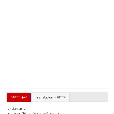
अध्यायः २०७
Translation - भाषांतर
पुरुषोत्तम उवाच-