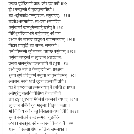
एकदा पूर्वदिग्भागे प्रातः क्रोशद्वयं ययौ ॥१२॥
दूरेऽमरापुरतो वै मृदंगपुरसन्निधौ ।
तत्र शत्रुंजयादेशाल्लुण्टकाः समुपाययुः ॥१३॥
बहवोऽश्वसमारोहाः सशस्त्रा अन्नहारिणः ।
कर्षुकाणां खलभूमेरपहर्तुं खलेषु ते ॥१४॥
विविशुर्वाटिकाभागे कर्षुकास्तु भयं गताः ।
रक्षकं नैव चासाद्य ह्याक्रुश्य कणसञ्चयान् ॥१५॥
विहाय प्रययुर्दूरं तत्र नाञ्जः समाययौ ।
कथं विमनसो यूयं नाञ्जः पप्रच्छ कर्षुकान् ॥१६॥
कर्षुका जगदुस्तं च लुण्टका अन्नहारकाः ।
प्रसह्य खलभूमेश्च हरन्त्यन्नानि नोऽधुना ॥१७॥
रक्षां कुरु बलं ते चेल्लुण्टकेभ्यः प्ररक्षक! ।
श्रुत्वा तूर्णं हरिकृष्णं स्मृत्वा मां पुरुषोत्तमम् ॥१८॥
अश्ववारः स्वयं शीघ्रं दुद्राव तत्स्थलीं प्रति ।
यत्र ते लुण्टकाश्चाऽन्नसञ्चयान् वै हरन्ति ह ॥१९॥
अश्वेषूष्ट्रेषु चान्नानि निक्षिप्य ते वहन्ति वै ।
तान् दृष्ट्वा शूरभाषाभिर्गर्जनां नाञ्जको व्यधात् ॥२०॥
लुण्टका बलिनो यूयं मातृजाः पितृजाः ऋताः ।
मां विजित्य ततो यान्तु जितान्नानान्यथा त्विति ॥२१॥
श्रुत्वा बलोद्भवं शब्दं सन्मुखा युद्धवेदिनः ।
अभवन् शस्त्रयुक्तास्ते नाञ्जस्य विजयाय वै ॥२२॥
शस्त्राणां सहसा क्षेपः सान्निध्ये समजायत ।