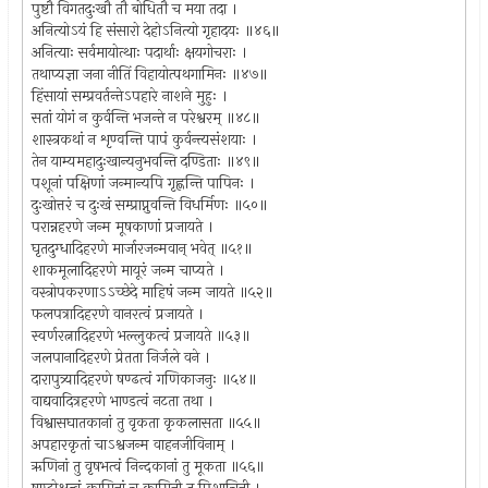
पुष्टौ विगतदुःखौ तौ बोधितौ च मया तदा ।
अनित्योऽयं हि संसारो देहोऽनित्यो गृहादयः ॥४६॥
अनित्याः सर्वमायोत्थाः पदार्थाः क्षयगोचराः ।
तथाप्यज्ञा जना नीतिं विहायोत्पथगामिनः ॥४७॥
हिंसायां सम्प्रवर्तन्तेऽपहारे नाशने मुहुः ।
सतां योगं न कुर्वन्ति भजन्ते न परेश्वरम् ॥४८॥
शास्त्रकथां न शृण्वन्ति पापं कुर्वन्त्यसंशयाः ।
तेन याम्यमहादुःखान्यनुभवन्ति दण्डिताः ॥४९॥
पशूनां पक्षिणां जन्मान्यपि गृह्णन्ति पापिनः ।
दुःखोत्तरं च दुःखं सम्प्राप्नुवन्ति विधर्मिणः ॥५०॥
परान्नहरणे जन्म मूषकाणां प्रजायते ।
घृतदुग्धादिहरणे मार्जारजन्मवान् भवेत् ॥५१॥
शाकमूलादिहरणे मायूरं जन्म चाप्यते ।
वस्त्रोपकरणाऽऽच्छेदे माहिषं जन्म जायते ॥५२॥
फलपत्रादिहरणे वानरत्वं प्रजायते ।
स्वर्णरत्नादिहरणे भल्लुकत्वं प्रजायते ॥५३॥
जलपानादिहरणे प्रेतता निर्जले वने ।
दारापुत्र्यादिहरणे षण्ढत्वं गणिकाजनुः ॥५४॥
वाद्यवादित्रहरणे भाण्डत्वं नटता तथा ।
विश्वासघातकानां तु वृकता कृकलासता ॥५५॥
अपहारकृतां चाऽश्वजन्म वाहनजीविनाम् ।
ऋणिनां तु वृषभत्वं निन्दकानां तु मूकता ॥५६॥