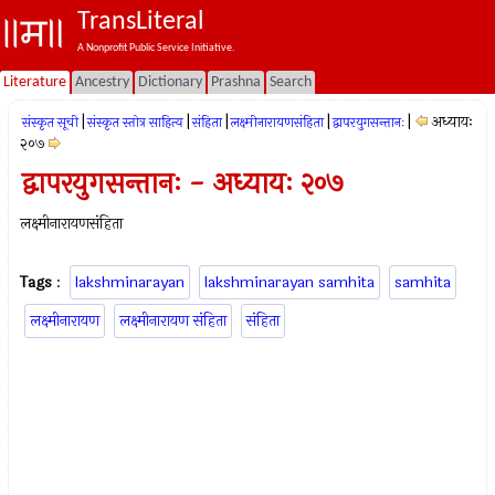
TransLiteral
A Nonprofit Public Service Initiative.
Literature
Ancestry
Dictionary
Prashna
Search
|
|
|
|
|
अध्यायः
संस्कृत सूची
संस्कृत स्तोत्र साहित्य
संहिता
लक्ष्मीनारायणसंहिता
द्वापरयुगसन्तानः
२०७
द्वापरयुगसन्तानः - अध्यायः २०७
लक्ष्मीनारायणसंहिता
Tags
:
lakshminarayan
lakshminarayan samhita
samhita
लक्ष्मीनारायण
लक्ष्मीनारायण संहिता
संहिता