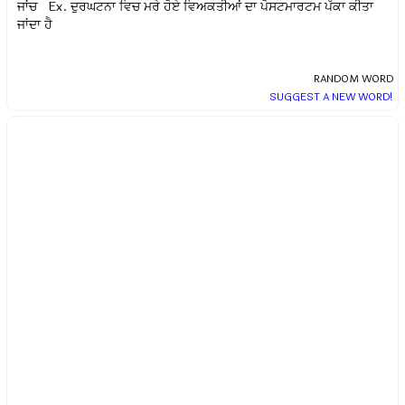
ਜਾਂਚ Ex.
ਦੁਰਘਟਨਾ ਵਿਚ ਮਰੇ ਹੋਏ ਵਿਅਕਤੀਆਂ ਦਾ ਪੋਸਟਮਾਰਟਮ ਪੱਕਾ ਕੀਤਾ
ਜਾਂਦਾ ਹੈ
RANDOM WORD
SUGGEST A NEW WORD!