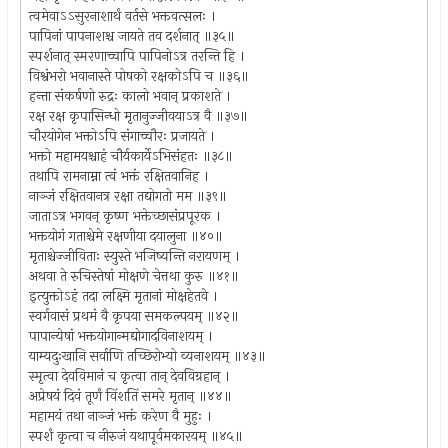
त्वमेवाऽऽसुरनाशार्थं वर्तसे भक्तवत्सलः ।
पापिनां पापनाशश्च जायते तव दर्शनात् ॥३५॥
स्पर्शनात् स्मरणाच्चापि पापिनोऽत्र तरन्ति हि ।
विश्वंभरो भवानास्ते पोषको रक्षकोऽपि च ॥३६॥
हन्ता संकर्षणो रुद्रः कालो भवान् प्रकाशते ।
रक्ष रक्ष कृपासिन्धो मृतानुज्जीवयाऽत्र वै ॥३७॥
चौरयोगेन भक्तोऽपि संगाच्चौरः प्रजायते ।
भक्तो महामयश्चाहं चौर्यकार्येऽभिसंहतः ॥३८॥
तथापि रामनाम्ना त्वं भक्तं रक्षितवानिह ।
नाञ्जं रक्षितवानत्र रक्षा तद्योगतो मम ॥३९॥
जाताऽत्र भगवन् कृष्ण भक्तेच्छासंप्रपूरक ।
भक्तयोगं गताश्चेमे रक्षणीया दयालुना ॥४०॥
मृताश्चेज्जीविताः स्युस्ते भजिष्यन्ति नरायणम् ।
अथवा ते रुचिस्तेषां मोक्षणे चेत्तथा कुरु ॥४१॥
इत्युक्तोऽहं तदा लक्ष्मि मृतानां मोक्षहेतवे ।
स्वर्गवासं प्रथमं वै कृपया समकल्पयम् ॥४२॥
पापान्येषां भक्तयोगान्मद्योगादविनाशयम् ।
याम्यदुःखानि सर्वाणि तच्छिरोभ्यो व्यनाशयम् ॥४३॥
स्मृत्वा देवविमानं च कृत्वा तान् देवविग्रहान् ।
अप्रेषयं दिवं तूर्णं विंशतिं समरे मृतान् ॥४४॥
महामयं तथा नाञ्जं भक्तं करेण वै मुहुः ।
स्पर्शं कृत्वा च नीरुजं यथापूर्वमकारयम् ॥४५॥