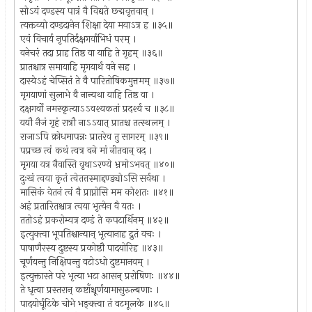
सोऽयं दण्डस्य पात्रं वै विद्यते छद्मवृत्तवान् ।
त्यक्तव्यो दण्डदानेन शिक्षा देया मयाऽत्र ह ॥३५॥
एवं विचार्य नृपतिर्दक्षगर्वाभिधं परम् ।
वनेचरं तदा प्राह तिष्ठ वा याहि ते गृहम् ॥३६॥
प्रातश्चात्र समायाहि मृगयार्थं वने सह ।
दास्येऽहं चेप्सितं ते वै पारितोषिकमुत्तमम् ॥३७॥
मृगयाणां सुलाभे वै नान्यथा याहि तिष्ठ वा ।
दक्षगर्वो नमस्कृत्याऽऽवश्यकतां प्रदर्श्य च ॥३८॥
ययौ नैजं गृहं रात्रौ नाऽऽयात् प्रातश्च तत्स्थलम् ।
राजाऽपि क्रोधमापन्नः प्रातरेव तु सागरम् ॥३९॥
पप्रच्छ त्वं कथं त्वत्र वने मां नीतवान् वद ।
मृगया यत्र नैवास्ति वृथाऽरण्ये भ्रमोऽभवत् ॥४०॥
दुःखं त्वया कृतं त्वेतत्तस्माद्दण्ड्योऽसि सर्वथा ।
मासिकं वेतनं त्वं वै प्राप्नोसि मम कोशतः ॥४१॥
अहं प्रतारितश्चात्र त्वया भृत्येन वै यतः ।
ततोऽहं प्रकरोम्यत्र दण्डं ते कपटार्थिनम् ॥४२॥
इत्युक्त्वा भूपतिश्चान्यान् भृत्यानाह द्रुतं वचः ।
पाषाणैरस्य दुष्टस्य प्रकोष्ठौ पादयोरिह ॥४३॥
चूर्णयन्तु निक्षिपन्तु वटोऽधो दुष्टमानवम् ।
इत्युक्तास्ते परे भृत्या भटा आसन् प्ररोषिणः ॥४४॥
ते धृत्वा प्रस्तरान् कष्टाँश्चूर्णयामासुरुल्बणाः ।
पादयोर्घूटिके चोभे भङ्क्त्वा तं वटमूलके ॥४५॥