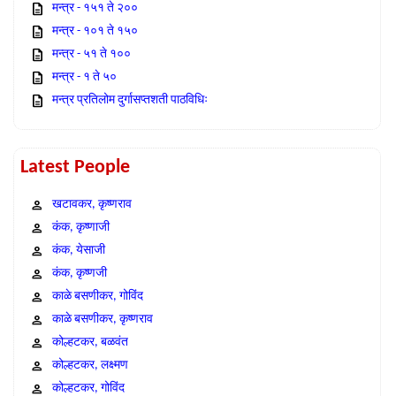
मन्त्र - १५१ ते २००
मन्त्र - १०१ ते १५०
मन्त्र - ५१ ते १००
मन्त्र - १ ते ५०
मन्त्र प्रतिलोम दुर्गासप्तशती पाठविधिः
Latest People
खटावकर, कृष्णराव
कंक, कृष्णाजी
कंक, येसाजी
कंक, कृष्णजी
काळे बसणीकर, गोविंद
काळे बसणीकर, कृष्णराव
कोल्हटकर, बळवंत
कोल्हटकर, लक्ष्मण
कोल्हटकर, गोविंद