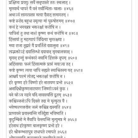
प्रक्षिप्य प्रययुः सर्वे सनृपास्ते ततः स्थलात् ।
मृगयार्थं चापरं वै वनं गर्वान्विताः खलाः ॥४६॥
अथाऽयं सागरस्तत्र मत्वा दैवात् समागतम् ।
कष्टं रुरोद बहुधा स्मृत्वा मां पुरुषोत्तमम् ॥४७॥
कथं हे भगवन्नत्र भक्तरक्षां करोषि न ।
पापिनां तु तथा नाशं कृष्ण कथं करोषि न ॥४८॥
हिंसायां तु महत्पापं विदित्वा मृगरक्षया ।
मया राजा तूद्वारं वै प्रवर्तितो दयालुना ॥४९॥
त्वद्भक्तोऽहं दयासिन्धो दयावान् मृगबालकान् ।
मृगान् हन्तुं कथंकारं नयामि हिंसकं नृपम् ॥५०॥
अहिंसायाः फलं हिंसात्मकं प्राप्तं मयाऽद्य तत् ।
कष्टं कृष्ण त्वया चापि सह्यते स्वाश्रितस्य यत् ॥५१॥
आश्चर्यं परमं त्वेतद् भक्तरक्षां करोषि न ।
हरे कृष्ण हरे विष्णो हरे नारायण प्रभो ॥५२॥
अनादिश्रीकृष्णनारायण जिष्णोऽवनं कुरु ।
वने वटेऽत्र गहने यदि नायास्यसि द्रुतम् ॥५३॥
कश्चिज्जनोऽपि दिवसे तदा मे मृत्युरत्र वै ।
भवेच्चरणकष्टेन जलं कश्चिन्न दास्यति ॥५४॥
प्राणावने प्रयास्यन्ति गतिर्दुष्टा भविष्यति ।
कुटुम्बिनो मे नैवापि वेत्स्यन्ति मृत्युमत्र मे ॥५५॥
हरेनाथ हरेकृष्ण बालकृष्ण प्रभो हरे ।
हरे श्रीकम्भरापुत्र राधापते रमापते ॥५६॥