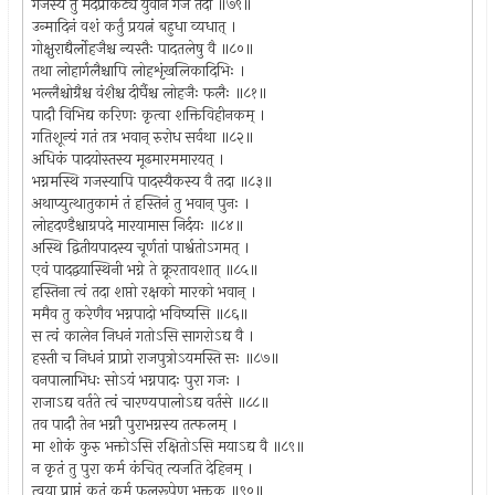
गजस्य तु मदप्राकट्ये युवानं गजं तदा ॥७९॥
उन्मादिनं वशं कर्तुं प्रयत्नं बहुधा व्यधात् ।
गोक्षुराद्यैर्लोहजैश्च न्यस्तैः पादतलेषु वै ॥८०॥
तथा लोहार्गलैश्चापि लोहशृंखलिकादिभिः ।
भल्लैश्चोग्रैश्च वंशैश्च दीर्घैश्च लोहजैः फलैः ॥८१॥
पादौ विभिद्य करिणः कृत्वा शक्तिविहीनकम् ।
गतिशून्यं गतं तत्र भवान् रुरोध सर्वथा ॥८२॥
अधिकं पादयोस्तस्य मूढमारममारयत् ।
भग्नमस्थि गजस्यापि पादस्यैकस्य वै तदा ॥८३॥
अथाप्युत्थातुकामं तं हस्तिनं तु भवान् पुनः ।
लोहदण्डैश्चाग्रपदे मारयामास निर्दयः ॥८४॥
अस्थि द्वितीयपादस्य चूर्णतां पार्श्वतोऽगमत् ।
एवं पादद्वयास्थिनी भग्ने ते क्रूरतावशात् ॥८५॥
हस्तिना त्वं तदा शप्तो रक्षको मारको भवान् ।
ममैव तु करेणैव भग्नपादो भविष्यसि ॥८६॥
स त्वं कालेन निधनं गतोऽसि सागरोऽद्य वै ।
हस्ती च निधनं प्राप्रो राजपुत्रोऽयमस्ति सः ॥८७॥
वनपालाभिधः सोऽयं भग्नपादः पुरा गजः ।
राजाऽद्य वर्तते त्वं चारण्यपालोऽद्य वर्तसे ॥८८॥
तव पादौ तेन भग्नौ पुराभग्नस्य तत्फलम् ।
मा शोकं कुरु भक्तोऽसि रक्षितोऽसि मयाऽद्य वै ॥८९॥
न कृतं तु पुरा कर्म कंचित् त्यजति देहिनम् ।
त्वया प्राप्तं कृतं कर्म फलरूपेण भक्तक ॥९०॥