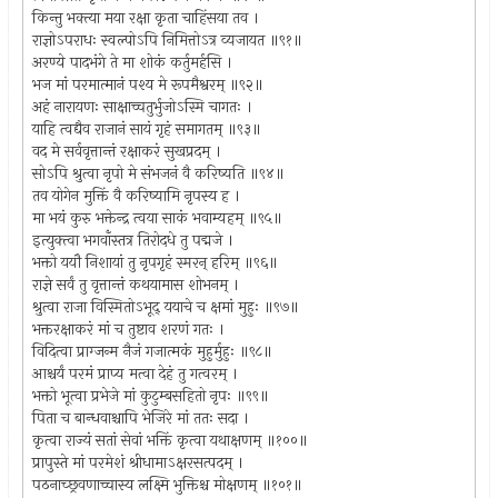
किन्तु भक्त्या मया रक्षा कृता चाहिंसया तव ।
राज्ञोऽपराधः स्वल्पोऽपि निमित्तोऽत्र व्यजायत ॥९१॥
अरण्ये पादभंगे ते मा शोकं कर्तुमर्हसि ।
भज मां परमात्मानं पश्य मे रूपमैश्वरम् ॥९२॥
अहं नारायणः साक्षाच्चतुर्भुजोऽस्मि चागतः ।
याहि त्वद्यैव राजानं सायं गृहं समागतम् ॥९३॥
वद मे सर्ववृत्तान्तं रक्षाकरं सुखप्रदम् ।
सोऽपि श्रुत्वा नृपो मे संभजनं वै करिष्यति ॥९४॥
तव योगेन मुक्तिं वै करिष्यामि नृपस्य ह ।
मा भयं कुरु भक्तेन्द्र त्वया साकं भवाम्यहम् ॥९५॥
इत्युक्त्वा भगवाँस्तत्र तिरोदधे तु पद्मजे ।
भक्तो ययौ निशायां तु नृपगृहं स्मरन् हरिम् ॥९६॥
राज्ञे सर्वं तु वृत्तान्तं कथयामास शोभनम् ।
श्रुत्वा राजा विस्मितोऽभूद् ययाचे च क्षमां मुहुः ॥९७॥
भक्तरक्षाकरं मां च तुष्टाव शरणं गतः ।
विदित्वा प्राग्जन्म नैजं गजात्मकं मुहुर्मुहुः ॥९८॥
आश्चर्यं परमं प्राप्य मत्वा देहं तु गत्वरम् ।
भक्तो भूत्वा प्रभेजे मां कुटुम्बसहितो नृपः ॥९९॥
पिता च बान्धवाश्चापि भेजिरे मां ततः सदा ।
कृत्वा राज्यं सतां सेवां भक्तिं कृत्वा यथाक्षणम् ॥१००॥
प्रापुस्ते मां परमेशं श्रीधामाऽक्षरसत्पदम् ।
पठनाच्छ्रवणाच्चास्य लक्ष्मि भुक्तिश्च मोक्षणम् ॥१०१॥