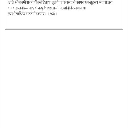
इति श्रीलक्ष्मीनारायणीयसंहितायां तृतीये द्वापरसन्ताने सागराख्यशूद्रस्य भग्नपादस्य
भगवत्कृतनीरुजपादत्वं तत्पूर्वभववृत्तान्तं चेत्यादिनिरूपणनामा
त्र्यशीत्यधिकशततमोऽध्यायः ॥१८३॥