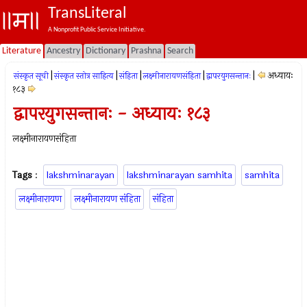
TransLiteral
A Nonprofit Public Service Initiative.
Literature
Ancestry
Dictionary
Prashna
Search
|
|
|
|
|
अध्यायः
संस्कृत सूची
संस्कृत स्तोत्र साहित्य
संहिता
लक्ष्मीनारायणसंहिता
द्वापरयुगसन्तानः
१८३
द्वापरयुगसन्तानः - अध्यायः १८३
लक्ष्मीनारायणसंहिता
Tags
:
lakshminarayan
lakshminarayan samhita
samhita
लक्ष्मीनारायण
लक्ष्मीनारायण संहिता
संहिता