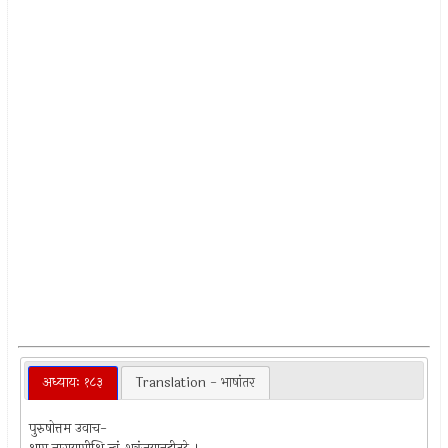
अध्यायः १८३
Translation - भाषांतर
पुरुषोत्तम उवाच-