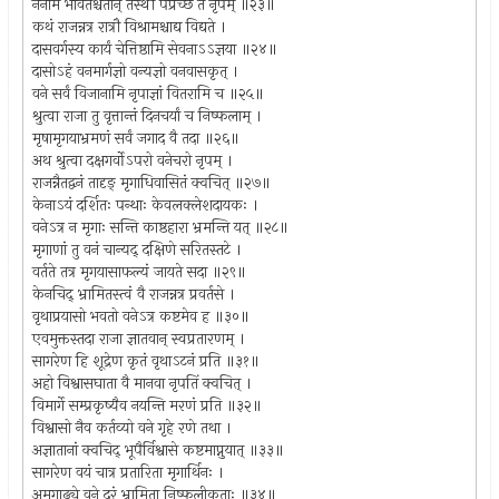
ननाम भावतश्चैतान् तस्थौ पप्रच्छ तं नृपम् ॥२३॥
कथं राजन्नत्र रात्रौ विश्रामश्चाद्य विद्यते ।
दासवर्गस्य कार्यं चेत्तिष्ठामि सेवनाऽऽज्ञया ॥२४॥
दासोऽहं वनमार्गज्ञो वन्यज्ञो वनवासकृत् ।
वने सर्वं विजानामि नृपाज्ञां वितरामि च ॥२५॥
श्रुत्वा राजा तु वृत्तान्तं दिनचर्यां च निष्फलाम् ।
मृषामृगयाभ्रमणं सर्वं जगाद वै तदा ॥२६॥
अथ श्रुत्वा दक्षगर्वोऽपरो वनेचरो नृपम् ।
राजन्नैतद्वनं तादृङ् मृगाधिवासितं क्वचित् ॥२७॥
केनाऽयं दर्शितः पन्थाः केवलक्लेशदायकः ।
वनेऽत्र न मृगाः सन्ति काष्ठहारा भ्रमन्ति यत् ॥२८॥
मृगाणां तु वनं चान्यद् दक्षिणे सरितस्तटे ।
वर्तते तत्र मृगयासाफल्यं जायते सदा ॥२९॥
केनचिद् भ्रामितस्त्वं वै राजन्नत्र प्रवर्तसे ।
वृथाप्रयासो भवतो वनेऽत्र कष्टमेव ह ॥३०॥
एवमुक्तस्तदा राजा ज्ञातवान् स्वप्रतारणम् ।
सागरेण हि शूद्रेण कृतं वृथाऽटनं प्रति ॥३१॥
अहो विश्वासघाता वै मानवा नृपतिं क्वचित् ।
विमार्गे सम्प्रकृष्यैव नयन्ति मरणं प्रति ॥३२॥
विश्वासो नैव कर्तव्यो वने गृहे रणे तथा ।
अज्ञातानां क्वचिद् भूपैर्विश्वासे कष्टमाप्नुयात् ॥३३॥
सागरेण वयं चात्र प्रतारिता मृगार्थिनः ।
अमृगाढ्ये वने दूरं भ्रामिता निष्फलीकृताः ॥३४॥