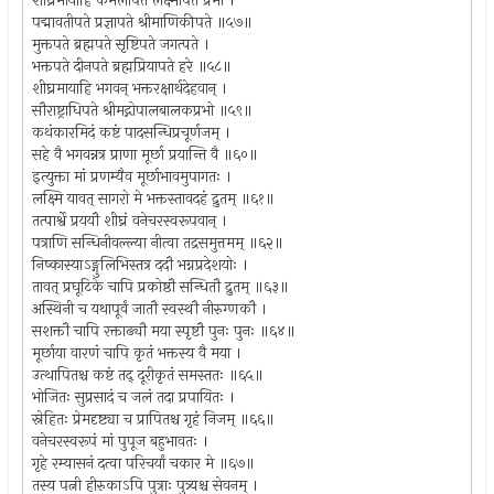
शीघ्रमायाहि कमलापते लक्ष्मीपते प्रभो ।
पद्मावतीपते प्रज्ञापते श्रीमाणिकीपते ॥५७॥
मुक्तपते ब्रह्मपते सृष्टिपते जगत्पते ।
भक्तपते दीनपते ब्रह्मप्रियापते हरे ॥५८॥
शीघ्रमायाहि भगवन् भक्तरक्षार्थदेहवान् ।
सौराष्ट्राधिपते श्रीमद्गोपालबालकप्रभो ॥५९॥
कथंकारमिदं कष्टं पादसन्धिप्रचूर्णजम् ।
सहे वै भगवन्नत्र प्राणा मूर्छा प्रयान्ति वै ॥६०॥
इत्युक्ता मां प्रणम्यैव मूर्छाभावमुपागतः ।
लक्ष्मि यावत् सागरो मे भक्तस्तावदहं द्रुतम् ॥६१॥
तत्पार्श्वे प्रययौ शीघ्रं वनेचरस्वरूपवान् ।
पत्राणि सन्धिनीवल्ल्या नीत्वा तद्रसमुत्तमम् ॥६२॥
निष्कास्याऽङ्गुलिभिस्तत्र ददौ भग्नप्रदेशयोः ।
तावत् प्रघूटिके चापि प्रकोष्ठौ सन्धितौ द्रुतम् ॥६३॥
अस्थिनी च यथापूर्वं जातौ स्वस्थौ नीरुग्णकौ ।
सशक्तौ चापि रक्ताढ्यौ मया स्पृष्टौ पुनः पुनः ॥६४॥
मूर्छाया वारणं चापि कृतं भक्तस्य वै मया ।
उत्थापितश्च कष्टं तद् दूरीकृतं समस्ततः ॥६५॥
भोजितः सुप्रसादं च जलं तदा प्रपायितः ।
स्नेहितः प्रेमदृष्ट्या च प्रापितश्च गृहं निजम् ॥६६॥
वनेचरस्वरूपं मां पुपूज बहुभावतः ।
गृहे रम्यासनं दत्वा परिचर्यां चकार मे ॥६७॥
तस्य पत्नी हीरुकाऽपि पुत्राः पुत्र्यश्च सेवनम् ।