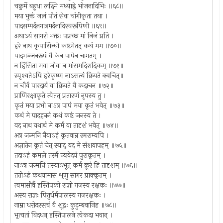
चक्रुर्मे बहुधा लक्ष्मि मध्याह्ने भोजनादिभिः ॥६८॥
मया भुक्तं जलं पीतं सेवा चांगीकृता तथा ।
पादसम्मर्दनगात्रमर्दनादिस्वरूपिणी ॥६९॥
अथाऽयं सागरो भक्तः पप्रच्छ मां निजं प्रति ।
हरे नाथ कृपासिन्धो कष्टमेतत् कथं मम ॥७०॥
पादभञ्जनरूपं वै केन पापेन चागतम् ।
न हिंसिता मया जीवा न मांसमदिरादिकम् ॥७१॥
स्पृश्यतेऽपि हरेकृष्ण नाऽसत्यं क्रियते क्वचित्॥
न चौर्यं पारदार्यं वा क्रियते वै कदाचन ॥७२॥
प्राणिरक्षाकृते त्वेतत् प्रतारणं नृपस्य तु ।
कृतं मया प्रभो नाऽत्र पापं मया कृतं भवेत् ॥७३॥
कथं मे पादहननं कथं कष्टं जनस्य ते ।
वद नाथ यथार्थं मे कर्म वा तादृशं भवेत् ॥७४॥
अत्र जन्मनि नैवाऽहं कृतवान्न स्मराम्यपि ।
अज्ञातेन कृतं चेत् स्याद् वद मे संशयापहम् ॥७५॥
तदाऽहं कमले तस्मै न्यवेदयं पुराकृतम् ।
नाऽत्र जन्मनि तस्याऽभूत् कर्म क्रूरं हि तादृशम् ॥७६॥
ततोऽहं कथयामास शृणु सागर प्राक्कृतम् ।
त्वमासीर्वै हस्तिपको राज्ञो गजस्य रक्षकः ॥७७॥
अस्य राज्ञः पितुर्धर्मपालस्य गजरक्षकः ।
नाम्ना धरोदरस्त्वं वै शूद्रः कुटुम्बवानिह ॥७८॥
भृत्यतां विदधन् हस्तिपालने त्वेकदा भवान् ।