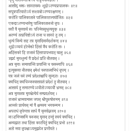
शृणु नारायणीश्रि त्वं शत्रूंजयानदीतटे ।
आसीद् भक्तः सागराख्यः शूद्रोऽरण्यप्रपालकः ॥१॥
सपुत्रपरिवारोऽयं सशस्त्रोऽरण्यरक्षणम् ।
करोति पालिकाताने पालिकाराज्ययोजितः ॥२॥
एकदाऽरण्यभागेषु पालिकातानजो नृपः ।
ययौ वै मृगयार्थं सः परिमेयसुभृत्ययुक् ॥३॥
अरण्यं तत्प्रविष्टोऽयं राजा च सागरं तु तम् ।
भृत्यं निन्ये सह तत्र मृगादिमार्गदर्शकम् ॥४॥
शूद्रोऽप्ययं हरेर्भक्तो हिंसां नैव करोति सः ।
अहिंसको हि राजानं हिंसापापभयात् खलु ॥५॥
उद्वाटं मृगशून्यं वै प्रदेशं प्रति नीतवान् ।
अत्र मृगाः समायान्ति प्रयान्ति च वसन्त्यपि ॥६॥
इत्युक्त्वा नीतवान् क्ष्मेशं वनपालाभिधं नृपम् ।
यत्र जलं वनं रम्यं प्रदेशाश्चापि सुन्दराः ॥७॥
क्वचित् क्वचिज्जनवासास्तं प्रदेशं तु नीतवान् ।
आसायं तु समारण्येऽटवीतोऽप्यटवीं भ्रमन् ॥८॥
अत्र मृगस्तत्र मृगश्चेत्येवं सम्प्रदर्शयन् ।
राजानं भ्रामयामास जपन् श्रीपुरुषोत्तमम् ॥९॥
आन्तरे प्रार्थयन् मां वै क्षमस्व भगवन्मम ।
अपराधं नृपेणात्र सार्धं वै मृगयोद्भवम् ॥१०॥
नाऽहमिच्छामि वनजान् मृगान् हन्तुं स्वयं क्वचित् ।
अन्यद्वारा तथा हिंसा कारयितुं क्वचित् प्रभो ॥११॥
अतो मया नृपश्चाऽयमुद्वाटेन प्रणीयते ।