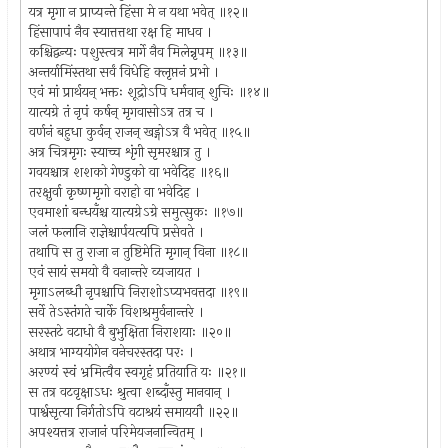
यत्र मृगा न प्राप्यन्ते हिंसा मे न यथा भवेत् ॥१२॥
हिंसापापं नैव स्यात्तत्तथा रक्ष हि माधव ।
कश्चिद्वन्यः पशुस्त्वत्र मार्गे नैव मिलेन्नृपम् ॥१३॥
अन्तर्यामिंस्तथा सर्वं विधेहि क्लृप्तनं प्रभो ।
एवं मां प्रार्थयन् भक्तः शूद्रोऽपि धर्मवान् शुचिः ॥१४॥
यात्यग्रे तं नृपं कर्षन् मृगवासोऽत्र तत्र च ।
वर्णनं बहुधा कुर्वन् राजन् खड्गोऽत्र वै भवेत् ॥१५॥
अत्र चित्रमृगः स्याच्च शृंगी सृमरश्चात्र तु ।
गवयश्चात्र शशको गेण्डुको वा भवेदिह ॥१६॥
तरक्षुर्वा कृष्णमृगो वराहो वा भवेदिह ।
एवमाशां बन्धयँश्च यात्यग्रेऽग्रे समुत्सुकः ॥१७॥
जलं फलानि राज्ञेश्चार्पयत्यपि प्रसेवते ।
तथापि स तु राजा न तुष्टिमेति मृगान् विना ॥१८॥
एवं सायं समयो वै वनान्तरे व्यजायत ।
मृगाऽलब्धौ नृपश्चापि निराशोऽप्यभवत्तदा ॥१९॥
सर्वे तेऽस्तंगते चार्के विशश्रमुर्वनान्तरे ।
सरस्तटे वटाधो वै बुभुक्षिता निराशयाः ॥२०॥
अथात्र भाग्ययोगेन वनेचरस्तदा परः ।
अरण्यं स्वं भ्रमित्वैव स्वगृहं प्रतियाति यः ॥२१॥
स तत्र वटवृक्षाऽधः श्रुत्वा शब्दाँस्तु मानवान् ।
पार्श्वसृत्या निर्गतोऽपि वटाश्रयं समाययौ ॥२२॥
अपश्यत्तत्र राजानं परिमेयजनान्वितम् ।