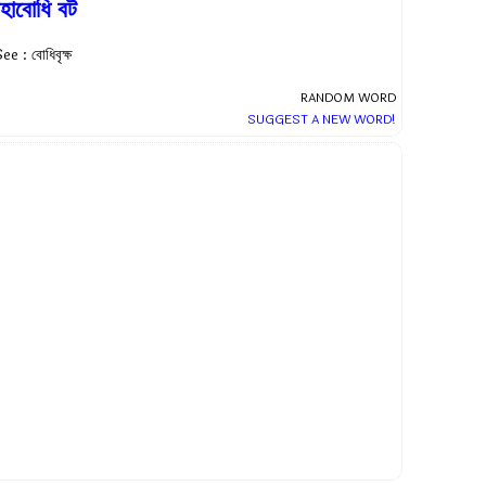
হাবোধি বট
ee : বোধিবৃক্ষ
RANDOM WORD
SUGGEST A NEW WORD!