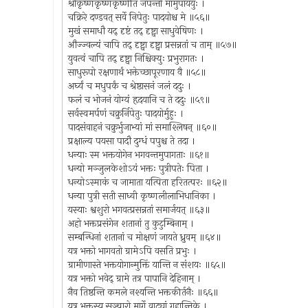
श्रीकृष्णकृष्णकृष्णेति जपन्तो मामुपाययुः ।
चक्रिरे दण्डवत् सर्वे निपेतुः पादयोश्च मे ॥५६॥
मुखं समाधौ यद् दृष्टं तद् दृष्ट्वा साधुवेषिणः ।
औज्ज्वल्यं चापि तद् दृष्ट्वा दृष्ट्वा प्रसन्नतां च ताम् ॥५७॥
युवत्वं चापि तद् दृष्ट्वा निश्चिक्युः प्रभुरागतः ।
साधुरूपो रक्षणार्थं भक्तेच्छापूरणाय वै ॥५८॥
अर्घ्यं च मधुपर्कं च श्रेष्ठासनं जलं ददुः ।
फलं च भोजनं योग्यं हृदयानि च ते ददुः ॥५९॥
सर्वस्वमर्पणं चक्रुर्निपेतुः पादयोर्मुहुः ।
पादसंवाहनं चक्रुर्भुजाभ्यां मां समाश्लिषन् ॥६०॥
प्रक्षाल्य पयसा पादौ दुग्धं पपुश्च ते तदा ।
धन्याः स्म भक्तयोगेन भगवन्तमुपागताः ॥६१॥
धन्यो मञ्जुलकेशोऽयं भक्तः पुत्रीपतेः पिता ।
धन्योऽस्माकं च जामाता यत्पिता हरितत्परः ॥६२॥
धन्या पुत्री सती साध्वी कृष्णलीलाभिधानिका ।
यस्याः श्वशुरो भगवत्प्रसन्नतां समार्जयत् ॥६३॥
अहो भक्तप्रसंगेन शतानां तु कुटुम्बिनाम् ।
सम्बन्धिनां शतानां च मोक्षणं जायते ध्रुवम् ॥६४॥
यत्र भक्तो भागवतो ग्रामेऽपि वसति प्रभुः ।
ग्रामीणास्ते भक्तयोगान्मुक्तिं यान्ति न संशयः ॥६५॥
यत्र भक्तो भवेद् ग्रामे तत्र पापानि देहिनाम् ।
नैव तिष्ठन्ति कमले नश्यन्ति भक्तकीर्तनैः ॥६६॥
यत्र भक्तस्य सञ्चारो मार्गे वाट्यां गृहान्तिके ।