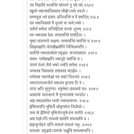
तत्र विघ्नानि नश्यन्ति मांगल्यं तु पदे पदे ॥६७॥
यद्ग्रामे भक्तवसतिस्तस्य सीम्नोऽन्तरे स्थले ।
याम्यदूता भयं प्राप्ताः प्रविशन्ति न वै क्वचित् ॥६८॥
यत्र भक्तनिवासो वै भूतले वा जलेऽम्बरे ।
तत्तीर्थं सर्वथा पापिदेहिनां तारकं शुभम् ॥६९॥
यत्र भक्तस्तत्र देवाः समायान्ति समर्हिताः ।
मुक्ता नारायणो लक्ष्म्यः समायान्ति वसन्ति च ॥७०॥
सिद्धयश्चापि योगाश्चैश्वर्याणि विविधान्यपि ।
वसन्ति भक्तसार्थास्ते स्मृद्धयः कल्पपादपाः ॥७१॥
वसवः पार्षदाश्चापि भक्तगृहे वसन्ति च ।
जंगमं चेतनं तीर्थं भक्तो भवति सर्वथा ॥७२॥
जयस्तत्र श्रियस्तत्र रसास्तत्र महर्द्धयः ।
धर्मस्तत्र महामोक्षो यत्र भक्तो विराजते ॥७३॥
भक्तापराधकर्तारो भक्तस्य कृपया हि ते ।
पापा अपि सुपुण्याः स्युर्भक्ता दयालवो यतः ॥७४॥
अस्माकं पापभाग्यं वै पुण्यात्मकं व्यवर्तत ।
अद्य भक्तप्रसंगेन धन्यो भक्तसमागमः ॥७५॥
द्वेषिणामपि मुक्तिर्वै श्रीकृष्णेन विधीयते ।
तथा नो द्वेषिणां मुक्तिर्मञ्जुकेशेन कार्यते ॥७६॥
अद्य यज्ञोऽपि सफलो दानानि सफलानि च ।
ब्रह्मकूर्चव्रतं चापि सफलं सफलं जनुः ॥७७॥
सफलाः स्मृद्धयोऽस्माकं चक्षूंषि सफलान्यपि ।