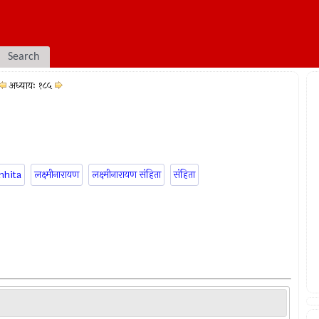
Search
अध्यायः १८५
mhita
लक्ष्मीनारायण
लक्ष्मीनारायण संहिता
संहिता