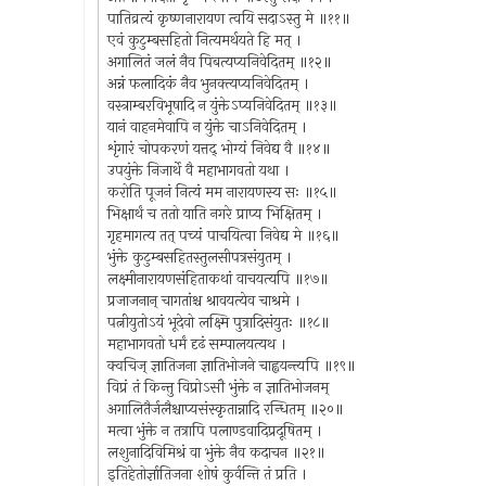
पातिव्रत्यं कृष्णनारायण त्वयि सदाऽस्तु मे ॥११॥
एवं कुटुम्बसहितो नित्यमर्थयते हि मत् ।
अगालितं जलं नैव पिबत्यप्यनिवेदितम् ॥१२॥
अन्नं फलादिकं नैव भुनक्त्यप्यनिवेदितम् ।
वस्त्राम्बरविभूषादि न युंक्तेऽप्यनिवेदितम् ॥१३॥
यानं वाहनमेवापि न युंक्ते चाऽनिवेदितम् ।
शृंगारं चोपकरणं यत्तद् भोग्यं निवेद्य वै ॥१४॥
उपयुंक्ते निजार्थे वै महाभागवतो यथा ।
करोति पूजनं नित्यं मम नारायणस्य सः ॥१५॥
भिक्षार्थं च ततो याति नगरे प्राप्य भिक्षितम् ।
गृहमागत्य तत् पच्यं पाचयित्वा निवेद्य मे ॥१६॥
भुंक्ते कुटुम्बसहितस्तुलसीपत्रसंयुतम् ।
लक्ष्मीनारायणसंहिताकथां वाचयत्यपि ॥१७॥
प्रजाजनान् चागतांश्च श्रावयत्येव चाश्रमे ।
पत्नीयुतोऽयं भूदेवो लक्ष्मि पुत्रादिसंयुतः ॥१८॥
महाभागवतो धर्मं दृढं सम्पालयत्यथ ।
क्वचिज् ज्ञातिजना ज्ञातिभोजने चाह्वयन्त्यपि ॥१९॥
विप्रं तं किन्तु विप्रोऽसौ भुंक्ते न ज्ञातिभोजनम्
अगालितैर्जलैश्चाप्यसंस्कृतान्नादि रन्धितम् ॥२०॥
मत्वा भुंक्ते न तत्रापि पलाण्डवादिप्रदूषितम् ।
लशुनादिविमिश्रं वा भुंक्ते नैव कदाचन ॥२१॥
इतिहेतोर्ज्ञातिजना शोषं कुर्वन्ति तं प्रति ।