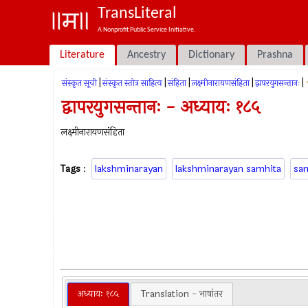
TransLiteral
A Nonprofit Public Service Initiative.
Literature
Ancestry
Dictionary
Prashna
|
|
|
|
|
संस्कृत सूची
संस्कृत स्तोत्र साहित्य
संहिता
लक्ष्मीनारायणसंहिता
द्वापरयुगसन्तानः
द्वापरयुगसन्तानः - अध्यायः १८५
लक्ष्मीनारायणसंहिता
Tags
:
lakshminarayan
lakshminarayan samhita
sa
अध्यायः १८५
Translation - भाषांतर