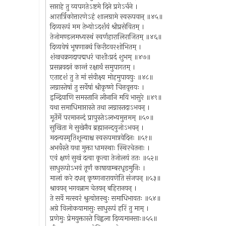
सप्ताहे तु व्यपगतेऽष्टमे दिने प्रगेऽर्चने ।
आरार्त्रिकोत्तारणेऽहं शालग्रामे स्वरूपवान् ॥४५॥
दिव्यरूपं मम तेभ्योऽदर्शयं श्रीप्रसेवितम् ।
तेजोमण्डलमध्यस्थं स्वर्णहारालिराजितम् ॥४६॥
दिव्यवेषं भूषणाढ्यं किरीटवरशोभितम् ।
शंखचक्रगदापद्मधरं चाशीःप्रदं शुभम् ॥४७॥
प्रसन्नवदनं कान्तं रक्षार्थं समुपागतम् ।
एतादृशं तु ते मां संवीक्ष्य मोहमुपाययुः ॥४८॥
लग्नास्तेषां तु सर्वेषां श्रीकृष्णे चित्तवृत्तयः ।
इन्द्रियाणि समस्तानि लीनानि मयि भासुरे ॥४९॥
यथा समाधिमाप्तास्ते तथा लग्नास्तदाऽभवन् ।
मूर्तेर्मे परमानन्दं प्रापुस्तेऽलभ्यमुत्तमम् ॥५०॥
सुखिता मे सुखेनैव ब्रह्मानन्दयुजोऽभवन् ।
मदन्यस्मृतिशून्याश्च स्वरूपमात्रवेदिनः ॥५१॥
अभवँस्ते यथा मुक्ता धामस्थाः स्थिरचेतनाः ।
एवं क्षणं सुखं दत्वा कृत्वा तेजोलयं ततः ॥५२॥
साधुरूपोऽभवं तूर्णं काषायाम्बरधृङमुनिः ।
मालां करे दधन् कृष्णनारायणेति संजपन् ॥५३॥
श्रावयन् भगवन्नाम चेतयन् बहिरानयन् ।
ते सर्वे मत्स्वरं श्रुत्वोत्तस्थुः समाधिभावतः ॥५४॥
अग्रे विलोकयामासुः साधुरूपं हरिं तु माम् ।
प्रणेमुः प्रेमयुक्तास्ते विह्वला दिव्यमानसाः॥५५॥