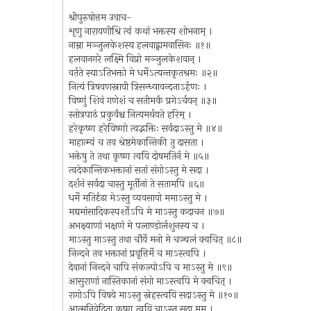
श्रीपुरुषोत्तम उवाच-
शृणु नारायणीश्रि त्वं कथां भक्तस्य शोभनाम् ।
नाम्ना मञ्जुलकेशस्य हलवाद्ग्रामवासिनः ॥१॥
हलवानगरे लक्ष्मि विप्रो मञ्जुलकेशवान् ।
वर्तते स्याऽतिभक्तो मे धर्मेऽत्यन्तकृतश्रमः ॥२॥
नित्यं त्रिषवणस्नायी त्रिसन्ध्यावन्दनाऽर्हणः ।
विष्णुं शिवं गणेशं च सतीमर्कं प्रगेऽर्चयन् ॥३॥
स्तोत्रपाठं प्रकुर्वंश्च नित्यमर्थयते हरिम् ।
हरेकृष्ण हरेविष्णो त्वद्भक्तिः सर्वदाऽस्तु मे ॥४॥
माहात्म्यं च तव श्रेष्ठमेकान्तिकी तु दासता ।
भक्तेषु ते तथा कृष्ण त्वयि दोषमतिर्न मे ॥५॥
त्वदेकान्तिकभक्तानां सतां संगोऽस्तु मे सदा ।
दर्शनं सर्वदा चास्तु मूर्तीनां ते सतामपि ॥६॥
धर्मे मतिर्दृढा मेऽस्तु व्यवसायो ममाऽस्तु मे ।
मद्यमांसादिकस्पर्शोऽपि मे माऽस्तु कदाचन ॥७॥
अभक्ष्याणां भक्षणं मे पलाण्डोर्लशुनस्य च ।
माऽस्तु माऽस्तु तथा चौर्ये मनो मे चञ्चलं क्वचित् ॥८॥
निन्दने तव भक्तानां प्रवृत्तिर्मे च माऽस्त्वपि ।
देवानां निन्दने चापि संकल्पोऽपि च माऽस्तु मे ॥९॥
आसुराणां नास्तिकानां संगो माऽस्त्वपि मे क्वचित् ।
रागोऽपि विषये माऽस्तु स्नेहस्त्वयि सदाऽस्तु मे ॥१०॥
आत्मनिवेदिता कृष्ण त्वयि चाऽस्तु सदा मम ।