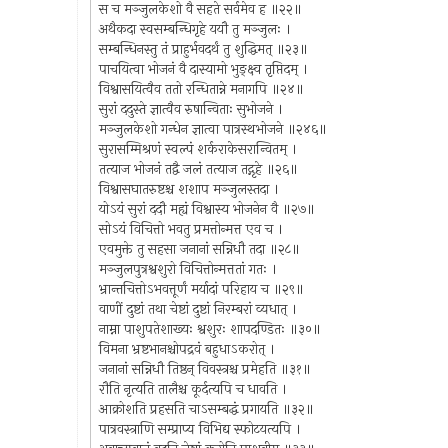
स च मञ्जुलकेशो वै सहते सर्वमेव ह ॥२२॥
अथैकदा स्वसम्बन्धिगृहे ययौ तु मञ्जुलः ।
सम्बन्धिनस्तु तं प्राहुर्भवदर्थं तु शुद्धिमत् ॥२३॥
पाचयित्वा भोजनं वै दास्यामो भुङ्क्ष्व तृप्तिदम् ।
विश्वासयित्वैव ततो रन्धितान्ने मनागपि ॥२४॥
सुरां ददुस्ते ज्ञात्वैव रुषान्विताः सुभोजने ।
मञ्जुलकेशो गन्धेन ज्ञात्वा पात्रस्थभोजने ॥२४६॥
सुरासम्मिश्रणं स्वल्पं शर्कराकेसरान्वितम् ।
तत्याज भोजनं तद्वै जलं तत्याज तद्गृहे ॥२६॥
विश्वासघातरुष्टश्च शशाप मञ्जुलस्तदा ।
योऽयं सुरां ददौ मह्यं विश्वास्य भोजनेन वै ॥२७॥
सोऽयं विचित्तो भवतु प्रमत्तोन्मत्त एव च ।
एवमुक्ते तु सहसा जनानां सन्निधौ तदा ॥२८॥
मञ्जुलपुत्रश्वशुरो विचित्तोन्मत्ततां गतः ।
भ्रान्तचित्तोऽभवत्तूर्णं मर्यादां परिहाय च ॥२९॥
वाणीं दुष्टां तथा चेष्टां दुष्टां निरम्बरां व्यधात् ।
नाम्ना पाशुपतेशाख्यः श्वशुरः शापदण्डितः ॥३०॥
विमना भ्रष्टभानश्चोपद्रवं बहुधाऽकरोत् ।
जनानां सन्निधौ तिष्ठन् विवस्त्रश्च प्रमेहति ॥३१॥
रौति नृत्यति तालैश्च कूर्दत्यपि च धावति ।
आक्रोशति प्रहसति चाऽसम्बद्धं प्रगायति ॥३२॥
पात्रवस्त्राणि सम्प्राप्य विभिद्य स्फोटयत्यपि ।