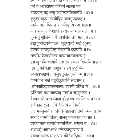
अवाच्यवाचं वदति चेष्टां करोति पाशवीम् ॥३३॥
एवं वै शापदोषेण वैचित्त्यं सहसा गतः ।
उपद्रवान् बहुशस्तु करोत्यतर्कितानपि ॥३४॥
कुटुम्बं बहुधा तस्योद्विग्नं जातमुपद्रवात् ।
प्रार्थयामास विप्रं तं शापनिवृत्तये तदा ॥३५॥
आह मञ्जुलकेशोऽपि त्यजन्त्वभक्ष्यभक्षणम् ।
कुर्वन्तु शुद्धिमेवापि प्रायश्चित्तं व्रतं महत् ॥३६॥
ब्रह्मकूर्चाख्यमेवाऽतः शुद्ध्युत्तरं मखं शुभम् ।
वैष्णवं सम्प्रकुर्वन्तु गोदानानि ददत्वपि ॥३७॥
मन्त्राँश्च वैष्णवाँस्तत्र कृष्णनारायणस्य ह ।
गृह्णन्तु भक्तिकार्यार्थं ततः स्वास्थ्यं भविष्यति ॥३८॥
एवं तु कथिताः पाशुपतेशस्य कुटुम्बिनः ।
अभक्ष्यभक्षणं तत्यजुश्चक्रुर्ब्रह्मकूर्चकम् ॥३९॥
वैष्णवं च मखं चक्रुर्ददुर्दानानि सद्गवाम् ।
'ओमनादिकृष्णनारायणः स्वामी पतिश्च मे' ॥४०॥
इतिमन्त्रं तथा चान्यान् मन्त्राँश्च जगृहुस्तदा ।
वैष्णवास्ते च सञ्जाता हरेकृष्ण जपन्ति च ॥४१॥
सर्वमेतत् कृतं चापि वैचित्त्यं न निवर्तते ।
तदा मञ्जुलकेशोऽपि निराहारोऽतिभक्तिमान् ॥४२॥
सप्ताहं चासने तिष्ठन् बालकृष्णजपान् व्यधात् ।
प्रार्थयामास चात्यर्थं सम्बन्धिनः समेत्य च ॥४३॥
अथाऽहं भक्तरक्षार्थं भक्तेच्छापूरणाय वै ।
ययावदृश्यरूपश्च शुश्राव कीर्तनादिकम् ॥४४॥