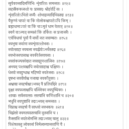
सूर्यकान्तादिमणिभिः शृंगारितः समन्ततः ॥१२॥
सहस्रैककलशो यः प्रासादः श्रीहरेर्हि सः ।
शृंगारितोऽभितो नव्यैः शोभाद्रव्यादिभिस्तदा ॥१३॥
वैकुण्ठं चापरं वा किं गोलोकश्चापरोऽपि किम् ।
ब्रह्मधामाऽपरं वा किं चाऽमृतं धाम वेतरत् ॥१४॥
स्वर्गं वाऽन्यत् समस्तं किं तर्कितः स प्रजाजनैः ।
एवंविधायां पुर्यां वै नार्यो नरा नवाम्बराः ॥१५॥
नवभूषा नवरंगा नवशृंगारशोभनाः ।
नवोत्साहा नवबला नवर्द्धयोऽभवँस्तदा ॥१६॥
नवभोजनपानाश्च नवकीर्तनगायनाः ।
नवसंकल्पकोदारा नवसद्गुणशालिनः ॥१७॥
अभवन् पशवश्चापि नवोत्साहाश्च पक्षिणः ।
धेनवो नवदुग्धाश्च महिष्यो नवतेजनाः ॥१८॥
वृषभा नववीर्याश्च गजाद्या नवकौतुकाः ।
अश्वाद्या नवहर्षाश्चाऽभवन् वै प्रतिपद्दिने ॥१९॥
वृक्षा नवफलाश्चापि वल्लिका नवपुष्पिकाः ।
शाखाः सर्वनवरसाः सस्यानि कणिशानि च ॥२०॥
मधूनि नवपुष्टानि तदाऽभवन् समन्ततः ।
विप्राश्च नवहर्षा वै साधवो नवभक्तयः ॥२१॥
विद्वांसो नवमतयस्तत्त्वानि नूतनानि च ।
तैजसानि नवतेजोमन्ति तदाऽभवन् खलु ॥२२॥
विशेषतस्तु लोकानां निर्मलान्यान्तराणि वै ।