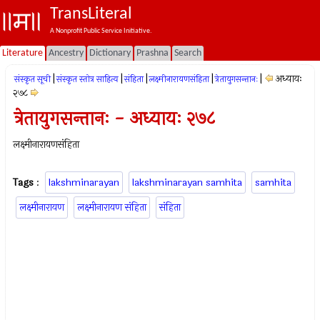
TransLiteral
A Nonprofit Public Service Initiative.
Literature
Ancestry
Dictionary
Prashna
Search
|
|
|
|
|
अध्यायः
संस्कृत सूची
संस्कृत स्तोत्र साहित्य
संहिता
लक्ष्मीनारायणसंहिता
त्रेतायुगसन्तानः
२७८
त्रेतायुगसन्तानः - अध्यायः २७८
लक्ष्मीनारायणसंहिता
Tags
:
lakshminarayan
lakshminarayan samhita
samhita
लक्ष्मीनारायण
लक्ष्मीनारायण संहिता
संहिता