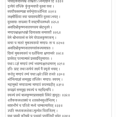
भावोद्रेकादभवँश्च शाश्वताऽऽनन्ददानि हि ॥३३॥
इत्येवं राधिके कुंकुमवापी नूतना यथा ।
नवयौवनसम्पन्ना सर्वशृंगारशोभिता ॥२४॥
लक्ष्मीर्दिव्या नवा चायास्यतीति नूतनाऽभवत् ।
नूतनायाः सपत्न्या वै नवहर्षोपलब्धये ॥२५॥
अनादिश्रीकृष्णनारायणस्य स्नेहभूतये ।
मण्डपश्चाक्षरधाम्नो दिव्यस्तत्र समाययौ ॥२६॥
नेमे श्रीभगवन्तं स नेमे गोपालकृष्णकम् ।
नत्वा च मातरं मुक्तस्वरूपो मण्डपः स च ॥२७॥
अनादिश्रीकृष्णनारायणसंकल्पमात्रतः ।
दिव्यं मुक्तस्वरूपं च दर्शयित्वा क्षणान्तरे ॥२८॥
प्रार्थयत् परमात्मानं प्रसादयितुमागतः ।
यथाऽऽज्ञं मण्डपं रम्यं भवाम्यक्षरधामगम् ॥२९॥
हरिः प्राह तथाऽस्त्वेवं तदर्थं वै स्मृतो भवान् ।
करोतु मण्डपं रम्यं यथाऽक्षरेऽस्ति राजते ॥३०॥
ओमित्याज्ञां समगृह्य राधिके! मण्डपः स्वयम् ।
महामुक्तो मण्डपात्मा माण्डपं रूपमग्रहीत् ॥३१॥
रूपद्वयं समगृह्य स्वल्पं च महदित्यपि ।
स्वल्पं रूपं बालकृष्णप्रासादाग्रे स्थिरं ह्यभूत्। ॥३२॥
शतैककलशाढ्यं च शतस्तंभसुशोभितम् ।
साप्तभौमं च परितो मध्ये चाम्बरमार्गवत् ॥३३॥
उपरि मध्यकलशेनाऽमूल्येन विराजितम् ।
यथा चान्द्री कौमुदी च पृथ्व्यां पूर्णातिथौ भवेत् ॥३४॥