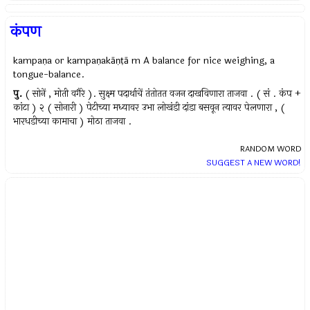
कंपण
kampaṇa or kampaṇakāṇṭā m A balance for nice weighing, a
tongue-balance.
पु.
( सोनें , मोती वगैरे ). सुक्ष्म पदार्थाचें तंतोतत वजन दाखविणारा ताजवा . ( सं . कंप +
कांटा ) २ ( सोनारी ) पेटीच्या मध्यावर उभा लोखंडी दांडा बसवून त्यावर पेलणारा , (
भारधडीच्या कामाचा ) मोठा ताजवा .
RANDOM WORD
SUGGEST A NEW WORD!