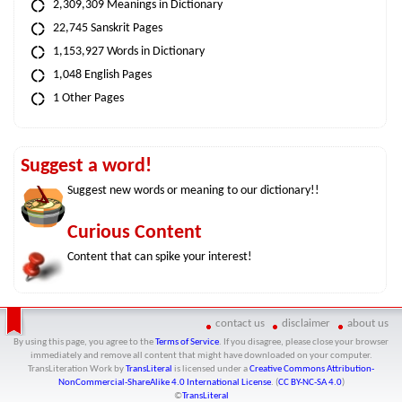
2,309,309 Meanings in Dictionary
22,745 Sanskrit Pages
1,153,927 Words in Dictionary
1,048 English Pages
1 Other Pages
Suggest a word!
Suggest new words or meaning to our dictionary!!
Curious Content
Content that can spike your interest!
contact us
disclaimer
about us
By using this page, you agree to the
Terms of Service
. If you disagree, please close your browser
immediately and remove all content that might have downloaded on your computer.
TransLiteration Work
by
TransLiteral
is licensed under a
Creative Commons Attribution-
NonCommercial-ShareAlike 4.0 International License
. (
CC BY-NC-SA 4.0
)
©
TransLiteral