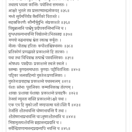
तथास्य धवला कान्तिः पयोनिभा समन्ततः ।
आक्षरे भूतले तत्र प्रासरच्चान्द्रलोकवत् ॥३५॥
मध्ये सूर्यमणिर्यत्र नैसर्गिको विराजते ।
सहस्रकिरणैः सौम्यैर्मृदुभिः संप्रकाशते ॥३६॥
विद्युन्नालानि पार्श्वेषु प्रदीपकान्तिभाञ्जि च ।
दुग्धधावल्यभावन्ति विद्योतन्तेऽभितस्तदा ॥३७॥
मणयो नद्धभावाश्च श्वेता रक्ताश्च कर्बुराः ।
नीलाः पीताश्च हरिताः कपीशाश्चित्रभानवः ॥३८॥
प्रतिकोणं प्रणद्धास्ते प्रकाशन्ते हि तारकाः ।
यथा तथा विचित्राश्च तत्पार्श्वे पत्रवल्लिकाः ॥३९॥
ओषधयः पत्रदीपाः प्रकाशन्ते स्थले स्थले ।
स्तम्बाः कुण्डसमाधाराः कुण्डाः पट्टीविराजिताः ॥४०॥
पट्टिका जलवाहिन्यो गुप्ततेजःप्रणालिकाः ।
गुप्ततेजःप्रवाहाश्च प्रकाशन्ते यथास्थलम् ॥४१॥
वंशाः स्तंभाः पुत्तलिकाः कम्मानिकाश्च तोरणम् ।
शाखाः प्रशाखा वंशाद्याः प्रकाशन्ते प्रवाहकैः ॥४२॥
तेजसां न्यूनता नास्ति प्रकाशन्तेऽक्षरे यथा ।
एक एव हि मुक्तोऽसौ मण्डपात्मा यतोऽस्ति वै ॥४३॥
तेजांसि शीतभावन्ति चोष्णभावन्ति वै तथा ।
शीतोष्णभाप्रभावन्ति चाऽनुष्णशीतभानि च ॥४४॥
मिष्टामृतस्पर्शवन्ति ब्रह्मानन्दप्रदानि च ।
सर्वेन्द्रियाणामानन्दप्रदान्यपि भवन्ति च ॥४५॥