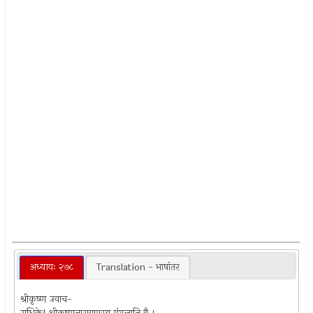
अध्यायः २७८
Translation - भाषांतर
श्रीकृष्ण उवाच-