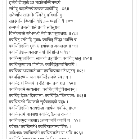
इत्येवं दीपयुक्तेऽत्र महातेजस्विमण्डपे ।
स्तंभेषु कदलीरूपेष्वखण्डपत्रयोगिषु ॥४६॥
शतेष्वपि साप्तभौमस्थितेषु प्रविभागिषु ।
सप्तरंगानि दिव्यानि वेष्टितान्यम्बराणि वै ॥४७॥
तन्मध्ये तेजसां वासे प्रवाहे सर्वसृष्टयः ।
विलोक्यन्ते स्तंभमध्ये मेरौ यथा सुराश्रयाः ॥४८॥
क्वचित् स्तंभे हि मुनयः क्वचित् सिद्धा भवन्ति च ।
क्वचित्तिष्ठन्ति मुक्ताश्च हर्याकारा अनन्तशः ॥४९॥
क्वचित्तिष्ठन्त्यवताराः क्वचित्तिष्ठन्ति पार्षदाः ।
क्वचिन्मुक्तानिकाः साध्व्यो ब्रह्मप्रियाः क्वचित् खलु ॥५०॥
क्वचित्कृष्णस्य गोलोकः क्वचिद्वैकुण्ठमित्यपि ।
क्वचिच्चाऽव्याकृतं धाम क्वचित्प्रकाशतेऽमृतम् ॥५१॥
क्वचद्धिरण्मयं धाम क्वचिद्वैराजकं स्थलम् ।
क्वचिद्ब्राह्मं वैष्णवं च रौद्रं धाम प्रकाशते ॥५२॥
क्वचित्स्तंभे सत्यलोकः क्वचित् पितृनिवासनम् ।
क्वचिद् देवाश्च दिक्पालाः क्वचिद्विश्वाधिनायकाः ॥५३॥
क्वचित्स्तंभे विराजन्ते सूर्यचन्द्रादयो ग्रहाः ।
क्वचित्तिष्ठन्ति वसवश्चेन्द्रा महर्षयः क्वचित् ॥५४॥
क्वचित्स्तंभे मानवाश्च क्वचिद् दैत्याश्च दानवाः ।
क्वचित्समुद्रा नद्यश्चाऽऽरण्यकानि वनानि च ॥५५॥
पर्वताश्च क्वचित्स्तंभे क्वचित्पातालवासिनः ।
जलेशयाः क्वचित्स्तंभे क्वचित्स्थलेशया अपि ॥५६॥