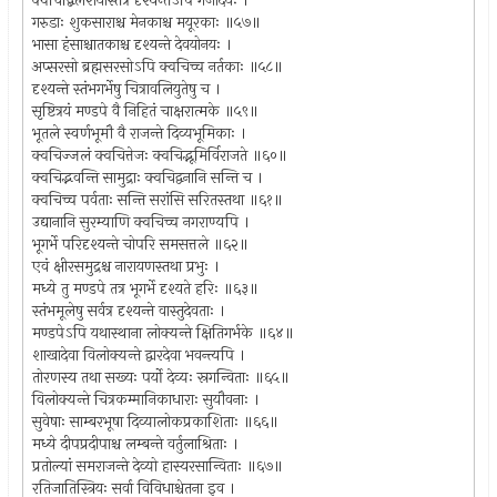
क्वचिद्बिलेशयास्तत्र दृश्यन्तेऽपि गजादयः ।
गरुडाः शुकसाराश्च मेनकाश्च मयूरकाः ॥५७॥
भासा हंसाश्चातकाश्च दृश्यन्ते देवयोनयः ।
अप्सरसो ब्रह्मसरसोऽपि क्वचिच्च नर्तकाः ॥५८॥
दृश्यन्ते स्तंभगर्भेषु चित्रावलियुतेषु च ।
सृष्टित्रयं मण्डपे वै निहितं चाक्षरात्मके ॥५९॥
भूतले स्वर्णभूमौ वै राजन्ते दिव्यभूमिकाः ।
क्वचिज्जलं क्वचित्तेजः क्वचिद्भूमिर्विराजते ॥६०॥
क्वचिद्भवन्ति सामुद्राः क्वचिद्वनानि सन्ति च ।
क्वचिच्च पर्वताः सन्ति सरांसि सरितस्तथा ॥६१॥
उद्यानानि सुरम्याणि क्वचिच्च नगराण्यपि ।
भूगर्भे परिदृश्यन्ते चोपरि समसत्तले ॥६२॥
एवं क्षीरसमुद्रश्च नारायणस्तथा प्रभुः ।
मध्ये तु मण्डपे तत्र भूगर्भे दृश्यते हरिः ॥६३॥
स्तंभमूलेषु सर्वत्र दृश्यन्ते वास्तुदेवताः ।
मण्डपेऽपि यथास्थाना लोक्यन्ते क्षितिगर्भके ॥६४॥
शाखादेवा विलोक्यन्ते द्वारदेवा भवन्त्यपि ।
तोरणस्य तथा सख्यः पर्यो देव्यः स्रगन्विताः ॥६५॥
विलोक्यन्ते चित्रकम्मानिकाधाराः सुयौवनाः ।
सुवेषाः साम्बरभूषा दिव्यालोकप्रकाशिताः ॥६६॥
मध्ये दीपप्रदीपाश्च लम्बन्ते वर्तुलाश्रिताः ।
प्रतोल्यां समराजन्ते देव्यो हास्यरसान्विताः ॥६७॥
रतिजातिस्त्रियः सर्वा विविधाश्चेतना इव ।