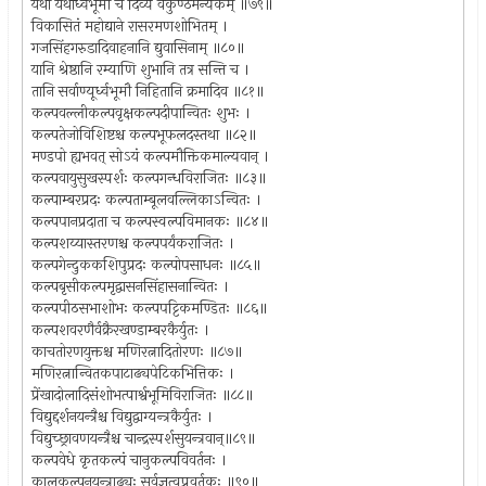
यथा यथोर्ध्वभूमौ च दिव्यं वैकुण्ठमन्यकम् ॥७९॥
विकासितं महोद्याने रासरमणशोभितम् ।
गजसिंहगरुडादिवाहनानि द्युवासिनाम् ॥८०॥
यानि श्रेष्ठानि रम्याणि शुभानि तत्र सन्ति च ।
तानि सर्वाण्यूर्ध्वभूमौ निहितानि क्रमादिव ॥८१॥
कल्पवल्लीकल्पवृक्षकल्पदीपान्वितः शुभः ।
कल्पतेजोविशिष्टश्च कल्पभूफलदस्तथा ॥८२॥
मण्डपो ह्यभवत् सोऽयं कल्पमौक्तिकमाल्यवान् ।
कल्पवायुसुखस्पर्शः कल्पगन्धविराजितः ॥८३॥
कल्पाम्बरप्रदः कल्पताम्बूलवल्लिकाऽन्वितः ।
कल्पपानप्रदाता च कल्पस्वल्पविमानकः ॥८४॥
कल्पशय्यास्तरणश्च कल्पपर्यंकराजितः ।
कल्पगेन्दुककशिपुप्रदः कल्पोपसाधनः ॥८५॥
कल्पबृसीकल्पमृद्वासनसिंहासनान्वितः ।
कल्पपीठसभाशोभः कल्पपट्टिकमण्डितः ॥८६॥
कल्पशवरणैर्वक्रैरखण्डाम्बरकैर्युतः ।
काचतोरणयुक्तश्च मणिरत्नादितोरणः ॥८७॥
मणिरत्नान्वितकपाटाढ्यपेटिकभित्तिकः ।
प्रेंखादोलादिसंशोभत्पार्श्वभूमिविराजितः ॥८८॥
विद्युद्दर्शनयन्त्रैश्च विद्युद्वाग्यन्त्रकैर्युतः ।
विद्युच्छ्रावणयन्त्रैश्च चान्द्रस्पर्शसुयन्त्रवान्॥८९॥
कल्पवेधे कृतकल्पं चानुकल्पविवर्तनः ।
कालकल्पनयन्त्राढ्यः सर्वज्ञत्वप्रवर्तकः ॥९०॥