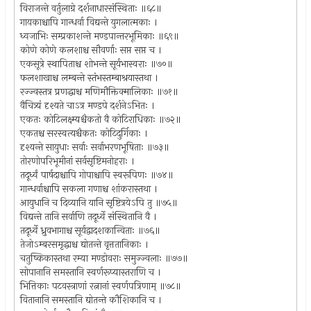
विराजन्ते वर्तुलाग्रे दर्शनाधारसंस्थिताः ॥६८॥
गायकाश्चापि गान्धर्वा विद्यन्ते युगलात्मकाः ।
ध्वजाभिः सम्प्रकाशन्ते मण्डपान्तरभूमिकाः ॥६९॥
कोणे कोणे कलशाश्च सौवर्णाः सप्त सप्त च ।
एकसूत्रे स्थापिताश्च शोभन्ते सूर्यभास्वराः ॥७०॥
फलशाखाश्च लम्बन्ते स्तंभस्तम्बाश्रयास्तथा ।
रज्ज्वस्तत्र प्रणद्धाश्च मणिमौक्तिक्मालिकाः ॥७१॥
वैचित्र्यं दृश्यते चाऽत्र मण्डपे दर्शनेऽभितः ।
एकतः कोटिलक्ष्म्यश्चैकतो वै कोटिराधिकाः ॥७२॥
एकतश्च सरस्वत्यश्चैकतः कोटिदुर्गिकाः ।
दृश्यन्ते सायुधाः सर्वाः सर्वाभरणभूषिताः ॥७३॥
तोरणोपरिभूमीनां सर्वसृष्टिमनोहराः ।
तदूर्ध्वं पार्षदाश्चापि गोपाश्चापि स्वरूपिणः ॥७४॥
गान्धर्वाश्चापि सकला गणाश्च शांकरास्तथा ।
आयुधानि च दिव्यानि यानि सृष्टित्रयेऽपि तु ॥७५॥
विद्यन्ते तानि सर्वाणि तदूर्ध्वे संस्थितानि वै ।
तदूर्ध्वे ध्रुवभागाश्च सूर्यद्वादशकान्विताः ॥७६॥
तेजोऽम्बरसमृद्धाश्च द्योतन्ते वृत्ततानिकाः ।
चतुष्किकास्तथा रम्या मण्डोवराः समुज्ज्वलाः ॥७७॥
सोपानानि समस्तानि स्वर्णरूप्यास्तराणि च ।
भित्तिकाः पटवस्त्राणां रत्नानां स्वर्णपत्रिणाम् ॥७८॥
वितानानि समस्तानि द्योतन्ते कौशिकानि च ।