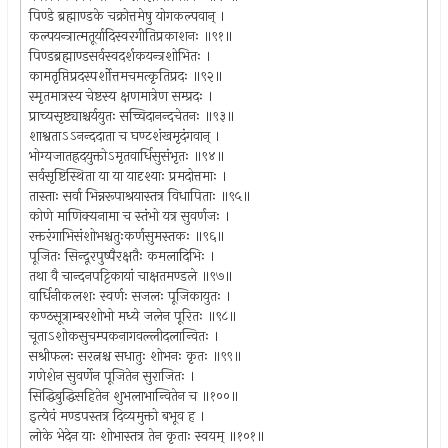
पिण्डे ब्रह्माण्डके चक्रोत्तमेषु योगकल्पवान् ।
कल्पयन्त्रात्मतूर्यादिस्वरगीतिप्रकाशनः ॥९१॥
पिण्डब्रह्माण्डसर्वस्वदर्शकयन्त्रशोभितः ।
कामतृप्तिप्रदस्पर्शोत्तमचमत्कृतिप्रदः ॥९२॥
स्मृतमात्रस्य चेष्टस्य क्षणमात्रेण सम्प्रदः ।
प्राच्यसृष्ट्याश्चर्ययुतः सच्चिदानन्दचेतनः ॥९३॥
शाश्वताऽऽनन्ददाता च घण्टशंखमृदंगवान् ।
भोग्यजातह्रदयुक्तोऽमृतवार्धिसुसंभृतः ॥९४॥
सर्वसृष्टिस्थिता या या यादृश्याः प्रमदोत्तमाः ।
तास्ताः सर्वा भिन्नरूपाश्रयास्तत्र विधापिताः ॥९५॥
कोणे माणिक्यनामा च स्तंभो यत्र सुवर्णजः ।
रक्तरंगाभिसंशोभश्चतुःकर्णसुमस्तकः ॥९६॥
पूजितः सिन्दूरपुष्पैरक्षतैः कमलादिभिः ।
तथा वै चान्दनपट्टिकायां चाक्षतमण्डले ॥९७॥
वार्धिनीकलशः स्वर्णः सजलः पूजिकायुतः ।
कण्ठसूत्राम्बरशोभो मध्ये जलेन पूरितः ॥९८॥
चूताऽशोकसुचम्पकनागवल्लीदलान्वितः ।
सश्रीफलः सरत्नश्च सधातुः शोभनः कृतः ॥९९॥
गणेशेन सुवर्णेन पूजितेन सुराजितः ।
सिद्धिबुद्धिसहितेन शुभलाभान्वितेन च ॥१००॥
इत्येवं मण्डपस्तत्र दिव्यमुक्तो बभूव ह ।
लोके भेदेन याः शोभास्तत्र तेन कृताः स्वयम् ॥१०१॥