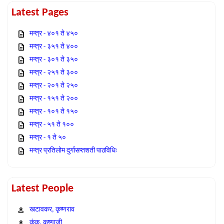
Latest Pages
मन्त्र - ४०१ ते ४५०
मन्त्र - ३५१ ते ४००
मन्त्र - ३०१ ते ३५०
मन्त्र - २५१ ते ३००
मन्त्र - २०१ ते २५०
मन्त्र - १५१ ते २००
मन्त्र - १०१ ते १५०
मन्त्र - ५१ ते १००
मन्त्र - १ ते ५०
मन्त्र प्रतिलोम दुर्गासप्तशती पाठविधिः
Latest People
खटावकर, कृष्णराव
कंक, कृष्णाजी