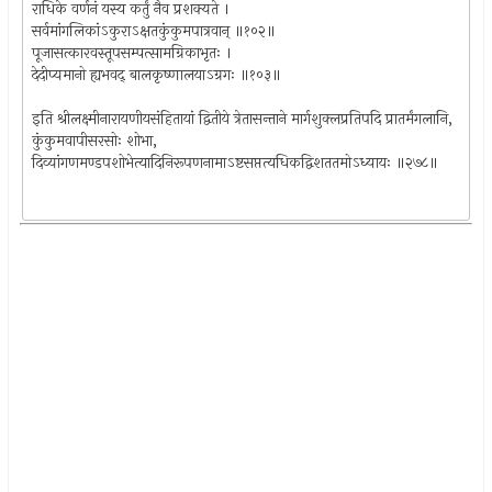
राधिके वर्णनं यस्य कर्तुं नैव प्रशक्यते ।
सर्वमांगलिकांऽकुराऽक्षतकुंकुमपात्रवान् ॥१०२॥
पूजासत्कारवस्तूपसम्पत्सामग्रिकाभृतः ।
देदीप्यमानो ह्यभवद् बालकृष्णालयाऽग्रगः ॥१०३॥
इति श्रीलक्ष्मीनारायणीयसंहितायां द्वितीये त्रेतासन्ताने मार्गशुक्लप्रतिपदि प्रातर्मंगलानि,
कुंकुमवापीसरसोः शोभा,
दिव्यांगणमण्डपशोभेत्यादिनिरूपणनामाऽष्टसप्तत्यधिकद्विशततमोऽध्यायः ॥२७८॥