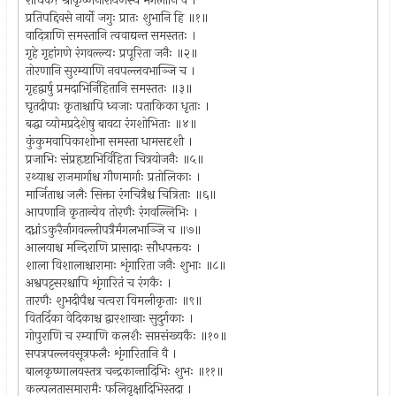
राधिके! श्रीकृष्णनारायणस्य मंगलानि वै ।
प्रतिपद्दिवसे नार्यो जगुः प्रातः शुभानि हि ॥१॥
वादित्राणि समस्तानि त्ववाद्यन्त समस्ततः ।
गृहे गृहांगणे रंगवल्ल्यः प्रपूरिता जनैः ॥२॥
तोरणानि सुरम्याणि नवपल्लवभाञ्जि च ।
गृहद्वार्षु प्रमदाभिर्निहितानि समस्ततः ॥३॥
घृतदीपाः कृताश्चापि ध्वजाः पताकिका धृताः ।
बद्धा व्योमप्रदेशेषु बावटा रंगशोभिताः ॥४॥
कुंकुमवापिकाशोभा समस्ता धामसदृशी ।
प्रजाभिः संप्रहृष्टाभिर्विहिता चित्रयोजनैः ॥५॥
रथ्याश्च राजमार्गाश्च गौणमार्गाः प्रतोलिकाः ।
मार्जिताश्च जलैः सिक्ता रंगचित्रैश्च चित्रिताः ॥६॥
आपणानि कृतान्येव तोरणैः रंगवल्लिभिः ।
दध्नांऽकुरैर्नागवल्लीपत्रैर्मंगलभाञ्जि च ॥७॥
आलयाश्च मन्दिराणि प्रासादाः सौधपक्तयः ।
शाला विशालाश्चारामाः शृंगारिता जनैः शुभाः ॥८॥
अश्वपट्टसरश्चापि शृंगारितं च रंगकैः ।
तारणैः शुभदीपैश्च चत्वरा विमलीकृताः ॥९॥
वितर्दिका वेदिकाश्च द्वारशाखाः सुदुर्गकाः ।
गोपुराणि च रम्याणि कलशैः सप्तसंख्यकैः ॥१०॥
सपत्रपल्लवसूत्रफलैः शृंगारितानि वै ।
बालकृष्णालयस्तत्र चन्द्रकान्तादिभिः शुभः ॥११॥
कल्पलतासमारामैः फलिवृक्षादिभिस्तदा ।