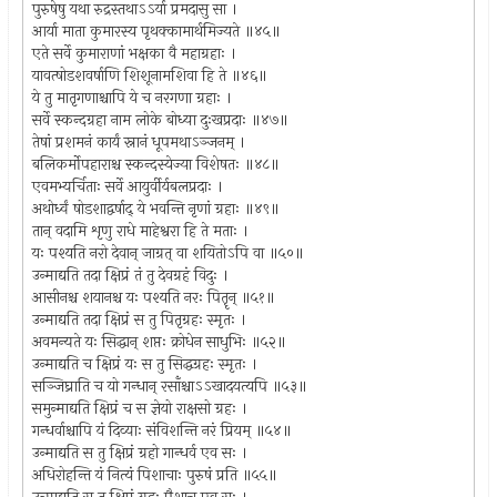
पुरुषेषु यथा रुद्रस्तथाऽऽर्या प्रमदासु सा ।
आर्या माता कुमारस्य पृथक्कामार्थमिज्यते ॥४५॥
एते सर्वे कुमाराणां भक्षका वै महाग्रहाः ।
यावत्षोडशवर्षाणि शिशूनामशिवा हि ते ॥४६॥
ये तु मातृगणाश्चापि ये च नरगणा ग्रहाः ।
सर्वे स्कन्दग्रहा नाम लोके बोध्या दुःखप्रदाः ॥४७॥
तेषां प्रशमनं कार्यं स्नानं धूपमथाऽञ्जनम् ।
बलिकर्मोपहाराश्च स्कन्दस्येज्या विशेषतः ॥४८॥
एवमभ्यर्चिताः सर्वे आयुर्वीर्यबलप्रदाः ।
अथोर्ध्वं षोडशाद्वर्षाद् ये भवन्ति नृणां ग्रहाः ॥४९॥
तान् वदामि शृणु राधे माहेश्वरा हि ते मताः ।
यः पश्यति नरो देवान् जाग्रत् वा शयितोऽपि वा ॥५०॥
उन्माद्यति तदा क्षिप्रं तं तु देवग्रहं विदुः ।
आसीनश्च शयानश्च यः पश्यति नरः पितॄन् ॥५१॥
उन्माद्यति तदा क्षिप्रं स तु पितृग्रहः स्मृतः ।
अवमन्यते यः सिद्धान् शप्तः क्रोधेन साधुभिः ॥५२॥
उन्माद्यति च क्षिप्रं यः स तु सिद्धग्रहः स्मृतः ।
सञ्जिघ्राति च यो गन्धान् रसाँश्चाऽऽखादयत्यपि ॥५३॥
समुन्माद्यति क्षिप्रं च स ज्ञेयो राक्षसो ग्रहः ।
गन्धर्वाश्चापि यं दिव्याः संविशन्ति नरं प्रियम् ॥५४॥
उन्माद्यति स तु क्षिप्रं ग्रहो गान्धर्व एव सः ।
अधिरोहन्ति यं नित्यं पिशाचाः पुरुषं प्रति ॥५५॥