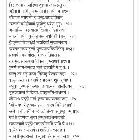
हिंसकानां मत्सरिणां दुष्टानां त्वाचरन्तु तत् ।
अदैवानां चापितॄणामनग्नीनां प्रधर्षणम् ॥९०॥
चौराणां मद्यपानां च परदुःखप्रदायिनाम् ।
खलानां धर्महीनानां कुर्वन्तु धर्षणं मुहुः ॥९१॥
अन्यायिनां परन्यासभक्षिणां भेदिनां तथा ।
भवत्यो धर्षणं कुर्वन्तु सत्कार्यविरोधिनाम् ॥९२॥
कुंकुमवापिकाक्षेत्रं महादिव्यं सुखात्मकम् ।
कृष्णनारायणतुल्यं पुण्यपापविवर्जितम् ॥९३॥
ब्रह्मार्पणमयं मोक्षभूमिकं मन्निवासनम् ।
तत्र मुक्तस्वरूपाश्च निवसन्तु मदाश्रये ॥९४॥
गुरुर्मे लोमशस्त्वत्र मन्त्रं दास्यति मे तु वः ।
यान्तु तत्र मनुं प्राप्य तिष्ठन्तु वैष्णवा ग्रहाः ॥९५॥
इत्युक्तास्ते ग्रहाः सर्वे द्वेधारूपाः शुभाशुभाः ।
बभूवुः कृष्णसंकल्पात् छायात्मानो ह्यसौख्यकाः ॥९६॥
मूलरूपास्तु ते दिव्याः प्रययुर्लोमशाश्रमम् ।
लोमशः प्रददौ मन्त्रं कृष्णनारायणात्मकम् ॥९७॥
'ओं नमः श्रीकृष्णनारायणाय स्वामिने स्वाहा' ।
स्रजं च तौलसीं कण्ठे ददौ तेभ्यः सुपुण्ड्रकम् ॥९८॥
एवं ते वैष्णवा भूत्वा तस्थुश्चाऽश्वसरस्तटे ।
छायात्मानो ययुर्देशान्तराणीष्टानि यानि वै ॥९९॥
इत्येवं भगवान् सर्वग्रहशान्तिं चकार ह ।
भक्तानां सुखदास्ते च मुक्ताः श्रेयस्कराः सदा ॥१००॥