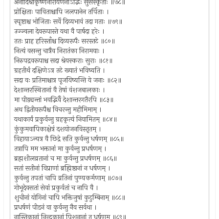
अनादिश्रीकृष्णनारायणेनाऽद्भिः सुसंस्कृताः ॥७८॥
प्रोक्षिताः पाविताश्चापि जलपानेन तर्पिताः ।
स्पृष्टाश्च भोजिताः सर्वे दिव्यभावं तदा गताः ॥७९॥
उज्ज्वला देवरूपास्ते यथा वै पार्षदा हरेः ।
ततः प्राह हरिस्ताँश्च दिव्यरूपैः सरस्तटे ॥८०॥
नित्यं वसन्तु चात्रैव निरातंका निरामयाः ।
निरुपद्रवरूपाश्च सदा श्रेयस्कराः सुराः ॥८१॥
ग्रहतीर्थं दक्षिणेऽत्र तटे ख्यातं भविष्यति ।
सदा वः प्रतिमाश्चात्र पूजयिष्यन्ति ये जनाः ॥८२॥
देशान्तरस्थितानां वै तेषां वंशजबालकाः ।
मा पीड्यन्तां भवद्भिर्वै देशान्तरगतैरपि ॥८३॥
अथ द्वितीयरूपैश्च विचरन्तु महीमिमाम् ।
यथाकार्यं प्रकुर्वन्तु ग्रहकृत्यं नियामितम् ॥८४॥
कुंकुमवापिकाक्षेत्रं दशयोजनविस्तृतम् ।
विहायाऽन्यत्र वै छिद्रे सति कुर्वन्तु धर्षणम् ॥८५॥
तत्रापि मम भक्तानां मा कुर्वन्तु प्रधर्षणम् ।
ब्रह्मशीलव्रतानां च मा कुर्वन्तु प्रधर्षणम् ॥८६॥
सतां सतीनां विप्राणां ब्रह्मिष्ठानां न धर्षणम् ।
कुर्वन्तु तपतां चापि व्रतिनां पुण्यकर्मणाम् ॥८७॥
गोभूदेवसतां सेवां प्रकुर्वतां च नापि वै ।
शुचीनां योगिनां चापि भक्तिजुषां कुटुम्बिनाम् ॥८८॥
प्रधर्षणं पीडनं वा कुर्वन्तु नैव सर्वथा ।
नास्तिकानां निन्दकानां पिशुनानां तु धर्षणम् ॥८९॥