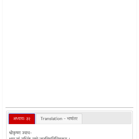
अध्यायः ३२
Translation - भाषांतर
श्रीकृष्ण उवाच-