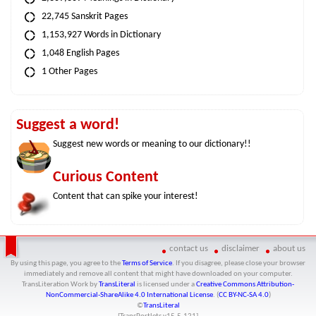
22,745 Sanskrit Pages
1,153,927 Words in Dictionary
1,048 English Pages
1 Other Pages
Suggest a word!
Suggest new words or meaning to our dictionary!!
Curious Content
Content that can spike your interest!
contact us
disclaimer
about us
By using this page, you agree to the
Terms of Service
. If you disagree, please close your browser
immediately and remove all content that might have downloaded on your computer.
TransLiteration Work
by
TransLiteral
is licensed under a
Creative Commons Attribution-
NonCommercial-ShareAlike 4.0 International License
. (
CC BY-NC-SA 4.0
)
©
TransLiteral