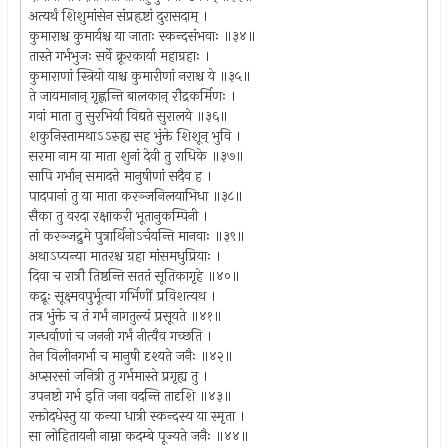
अत्यर्थं शिशुमांसेन संप्रहृष्टां दुरासदाम् ।
कुमाराश्च कुमार्यश्च या जाताः स्कन्दसंभवाः ॥३४॥
तास्ते गर्भभुजः सर्वे क्रूरकार्या महाग्रहाः ।
कुमाराणां स्त्रियो याश्च कुमारीणां नराश्च ये ॥३५॥
ते जायमानान् गृह्णन्ति बालकान् रौद्रकर्मिणः ।
गवां माता तु सुरभिर्या विद्यते सुरालये ॥३६॥
शकुनिस्तामथाऽऽरुह्य सह भुंक्ते शिशून् भुवि ।
सरमा नाम या माता शुनां देवी तु राधिके ॥३७॥
सापि गर्भान् समादत्ते मानुषीणां सदैव ह ।
पादपानां तु या माता करञ्जनिलयाभिधा ॥३८॥
सैका तु वरदा रक्षाकरी भूतानुकम्पिनी ।
तां करञ्जद्रुमे पुत्रार्थिनोऽर्चयन्ति मानवाः ॥३९॥
अथाऽप्यन्या मातरश्च ग्रहा मांसमधुप्रियाः ।
दिवा च रात्रौ तिष्ठन्ति सततं सूतिकागृहे ॥४०॥
कद्रूः सूक्ष्मवपुर्भूत्वा गर्भिणीं प्रविशत्यथ ।
तत्र भुंक्ते च तं गर्भं नागतुल्यं प्रसूयते ॥४१॥
गन्धर्वाणां च जननी गर्भं नीत्वैव गच्छति ।
तेन विलीनगर्भा च मानुषी दृश्यते जनैः ॥४२॥
अप्सरसां जनित्री तु गर्भमास्ते प्रगृह्य तु ।
उपनष्टो गर्भ इति जना वदन्ति तादृशि ॥४३॥
रक्तोदधेस्तु या कन्या धात्री स्कन्दस्य या स्मृता ।
सा लोहितायनी नाम्ना कदम्बे पूज्यते जनैः ॥४४॥