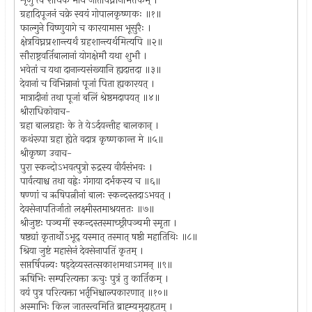
शृणु त्वं राधिके माघे जातविघ्ननिमित्तकम् ।
ग्रहादिपूजनं चक्रे स्वयं गोपालकृष्णकः ॥१॥
फाल्गुने विष्णुयागे च कारयामास भूसुरैः ।
क्षेत्रविघ्नप्रशान्त्यर्थं ग्रहशान्त्यर्थमित्यपि ॥२॥
सौराष्ट्रवर्तिबालानां योगक्षेमौ यथा शुभौ ।
भवेतां च यथा दानान्यसंख्यानि ह्यदात्तदा ॥३॥
देवानां च विभिन्नानां पूजां पिता ह्यकारयत् ।
मात्रादीनां तथा पूजां बलिं श्रेष्ठमदापयत् ॥४॥
श्रीराधिकोवाच-
ग्रहा बालग्रहाः के ते येऽर्दयन्तीह बालकान् ।
कथंरूपा ग्रहा ह्येते वदात्र कृष्णकान्त मे ॥५॥
श्रीकृष्ण उवाच-
पुरा स्कन्दोऽभवत्पुत्रो रुद्रस्य वीर्यसंभवः ।
पार्वत्याश्च तथा वह्नेः गंगाया दर्भकस्य च ॥६॥
षण्णां च ऋषिपत्नीनां बालः स्कन्दस्तदाऽभवत् ।
देवसेनापतिर्जातो लक्ष्मीस्तमाश्रयत्ततः ॥७॥
श्रीजुष्टः पञ्चमीं स्कन्दस्तस्माच्छ्रीपञ्चमी स्मृता ।
षष्ठ्यां कृतार्थोऽभूद् यस्मात् तस्मात् षष्ठी महातिथिः ॥८॥
श्रिया जुष्टं महासेनं देवसेनापतिं कृतम् ।
सप्तर्षिपत्न्यः षड्देव्यस्तत्सकाशमथाऽगमन् ॥९॥
ऋषिभिः सम्परित्यक्ता ऊचुः पुत्रं तु कार्तिकम् ।
वयं पुत्र परित्यक्ता भर्तृभिश्चाल्पकारणात् ॥१०॥
अस्माभिः किल जातस्त्वमिति ब्राह्म्यमुदाहृतम् ।