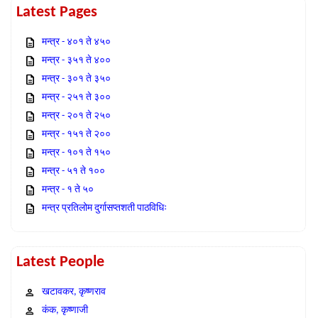
Latest Pages
मन्त्र - ४०१ ते ४५०
मन्त्र - ३५१ ते ४००
मन्त्र - ३०१ ते ३५०
मन्त्र - २५१ ते ३००
मन्त्र - २०१ ते २५०
मन्त्र - १५१ ते २००
मन्त्र - १०१ ते १५०
मन्त्र - ५१ ते १००
मन्त्र - १ ते ५०
मन्त्र प्रतिलोम दुर्गासप्तशती पाठविधिः
Latest People
खटावकर, कृष्णराव
कंक, कृष्णाजी