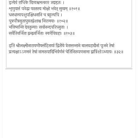
इत्येवं राधिके दिव्यश्चमत्कार उदाहृतः ।
शृणुयात्तं पठेद्वा यस्तस्य मोक्षो भवेत् सुखम् ॥१०१॥
धनधान्यपशुपक्षिधनानि च बहून्यपि ।
पुत्रपौत्रसुतापुत्रतद्वंशाश्च निरामयाः ॥१०२॥
भविष्यन्ति देवतुल्याः सर्वानन्दपरिप्लुताः ।
सर्वेतिवर्जिता द्वन्द्ववर्जिताः स्वर्गविग्रहाः ॥१०३॥
इति श्रीलक्ष्मीनारायणीयसंहितायां द्वितीये त्रेतासन्ताने बालग्रहादीनां पूजने तेषां
प्रत्यक्षाऽऽगमनं तेषां नामरूपादिभिर्वर्णनं चेतिनिरूपणनामा द्वात्रिंशोऽध्यायः ॥३२॥