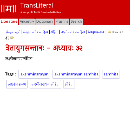
TransLiteral
A Nonprofit Public Service Initiative.
Literature
Ancestry
Dictionary
Prashna
Search
|
|
|
|
|
अध्यायः
संस्कृत सूची
संस्कृत स्तोत्र साहित्य
संहिता
लक्ष्मीनारायणसंहिता
त्रेतायुगसन्तानः
३२
त्रेतायुगसन्तानः - अध्यायः ३२
लक्ष्मीनारायणसंहिता
Tags
:
lakshminarayan
lakshminarayan samhita
samhita
लक्ष्मीनारायण
लक्ष्मीनारायण संहिता
संहिता