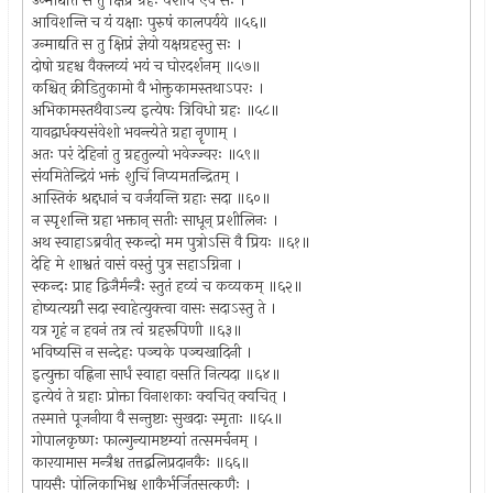
उन्माद्यति स तु क्षिप्रं ग्रहः पैशाच एव सः ।
आविशन्ति च यं यक्षाः पुरुषं कालपर्यये ॥५६॥
उन्माद्यति स तु क्षिप्रं ज्ञेयो यक्षग्रहस्तु सः ।
दोषो ग्रहश्च वैक्लव्यं भयं च घोरदर्शनम् ॥५७॥
कश्चित् क्रीडितुकामो वै भोक्तुकामस्तथाऽपरः ।
अभिकामस्तथैवाऽन्य इत्येषः त्रिविधो ग्रहः ॥५८॥
यावद्वार्धक्यसंवेशो भवन्त्येते ग्रहा नॄणाम् ।
अतः परं देहिनां तु ग्रहतुल्यो भवेज्ज्वरः ॥५९॥
संयमितेन्द्रियं भक्तं शुचिं निप्यमतन्द्रितम् ।
आस्तिकं श्रद्दधानं च वर्जयन्ति ग्रहाः सदा ॥६०॥
न स्पृशन्ति ग्रहा भक्तान् सतीः साधून् प्रशीलिनः ।
अथ स्वाहाऽब्रवीत् स्कन्दो मम पुत्रोऽसि वै प्रियः ॥६१॥
देहि मे शाश्वतं वासं वस्तुं पुत्र सहाऽग्निना ।
स्कन्दः प्राह द्विजैर्मन्त्रैः स्तुतं हव्यं च कव्यकम् ॥६२॥
होष्यत्यग्नौ सदा स्वाहेत्युक्त्वा वासः सदाऽस्तु ते ।
यत्र गृहं न हवनं तत्र त्वं ग्रहरूपिणी ॥६३॥
भविष्यसि न सन्देहः पञ्चके पञ्चखादिनी ।
इत्युक्ता वह्निना सार्धं स्वाहा वसति नित्यदा ॥६४॥
इत्येवं ते ग्रहाः प्रोक्ता विनाशकाः क्वचित् क्वचित् ।
तस्मात्ते पूजनीया वै सन्तुष्टाः सुखदाः स्मृताः ॥६५॥
गोपालकृष्णः फाल्गुन्यामष्टम्यां तत्समर्चनम् ।
कारयामास मन्त्रैश्च तत्तद्बलिप्रदानकैः ॥६६॥
पायसैः पोलिकाभिश्च शाकैर्भर्जितसत्कणैः ।