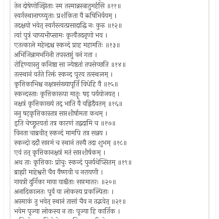
तेन दोषेणोज्झिताः स्म तस्मान्नस्त्रातुमर्हसि ॥११॥
स्वर्गस्थानाच्च्युताः प्रशंकिता वै ऋषिभिर्वयम् ।
तदक्षयो भवेत् स्वर्गस्त्वत्प्रसादाद्धि नः कुरु ॥१२॥
त्वां पुत्रं चाप्यभीप्सामः कृत्वैतदनृणो भव ।
एतत्काले महेन्द्रश्च स्कन्दं प्राह महामतिः ॥१३॥
अभिजिन्नामभगिनी तपस्तप्तुं वनं गता ।
रोहिण्यास्तु कनिष्ठा सा ज्येष्ठतां तपसेच्छति ॥१४॥
तत्स्थानं वर्तते रिक्तं स्कन्द पूरय तत्स्थलम् ।
कृत्तिकाभिश्च नक्षत्रसंख्यापूर्तिं विधेहि वै ॥१५॥
स्कन्दस्ताः कृत्तिकारूपा मातॄः षड् पर्ययोजयत् ।
नक्षत्रं कृत्तिकाख्यं तद् भाति वै वह्निदैवतम् ॥१६॥
ननु षट्कृत्तिकास्तत्र सप्तशीर्षामता कथम् ।
इति चेच्छ्रूरयतां तत्र कारणं तद्वदामि च ॥१७॥
विनता चाब्रवीत् स्कन्दं मामपि तत्र सन्नय ।
स्कन्दो ददौ सप्तमं च स्थानं तस्यै तदा शुभम् ॥१८॥
एवं तत् कृत्तिकानक्षत्रं मतं सप्तशीर्षकम् ।
अथ ताः कृत्तिकाः प्रोचुः स्कन्दं पुनर्यथेप्सितम् ॥१९॥
ब्राह्मी माहेश्वरी चैव वैष्णवी च नरायणी ।
गायत्री दुर्गिका माया याश्चैताः सप्तमातरः ॥२०॥
अनादिकालतः पूर्वं या लोकस्य प्रकल्पिताः ।
अस्माकं तु भवेत् स्थानं तासां चैव न तद्भवेत् ॥२१॥
भवेम पूज्या लोकस्य न ताः पूज्या हि कार्तिक ।