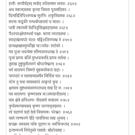
हव्यैः कव्यैर्ग्रहान् सर्वान् तर्पयामास भावतः ॥६७॥
अथ स्कन्दस्तथा कृत्वा विनता पूतनादिकाः ।
दित्यदितिपिशाच्यश्च सुरभिः शकुनिस्तथा ॥६८॥
सरमा कद्रुकी गन्धर्वाप्सरसां च मातरः ।
धात्री रक्तायनी देवपितृसिद्धग्रहास्तथा ॥६९॥
पैशाचरक्षोगान्धर्वा यक्षाः कामा ज्वरास्तथा ।
स्वाहाश्चेत्यपरे वंशाः षड्विंशतिगणाश्च ते ॥७०॥
प्रत्यक्षाश्चाययुर्व्योम्ना चाऽवतेरुः सरोवरे ।
यत्र पूजा भवत्येषा सौम्यरूपधराश्च ते ॥७१॥
पूजां प्राप्य बलिं दुग्धपाकादि प्राप्य सर्वथा ।
तृप्ताश्च तुष्टुवुर्नारायणं श्रीपरमेश्वरम् ॥७२॥
वयं नारायण विष्णो दुष्टकार्यकरा ग्रहाः ।
पापपारं न यास्यामस्तथैव निर्मिता यतः ॥७३॥
तरेम तु यथा मायासागरं तत्कृपां कुरु ।
क्षमस्व दुष्टभावानामपराधान् सदा हि नः ।७४॥
यत्र नारायणः कृष्णस्तत्र नाऽस्मत्प्रपीडनम् ।
नात्र क्षेत्रे प्रविशामः पीडनार्थं कदाचन ॥७५॥
कुर्वस्मान्पावनान् कृष्ण चरणामृतदानतः ।
त्वं ग्रहाणां ग्रहो देवो नियामकः परेश्वरः ॥७६॥
वासं त्वच्चरणे देहि पावयित्वा सदा शुभान् ।
प्रपन्नाः स्मस्तव चांके गृहाण नः स्वकिंकरान् ॥७७॥
इत्यभ्यर्थ्य निपेतुस्ते पादयोः श्रीहरेस्तदा ।