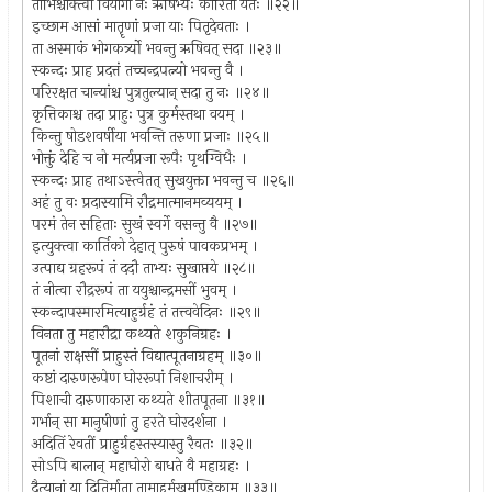
ताभिश्चोक्त्वा वियोगो नः ऋषिभ्यः कारितो यतः ॥२२॥
इच्छाम आसां मातॄणां प्रजा याः पितृदेवताः ।
ता अस्माकं भोगकर्त्र्यो भवन्तु ऋषिवत् सदा ॥२३॥
स्कन्दः प्राह प्रदत्तं तच्चन्द्रपत्न्यो भवन्तु वै ।
परिरक्षत चान्यांश्च पुत्रतुल्यान् सदा तु नः ॥२४॥
कृत्तिकाश्च तदा प्राहुः पुत्र कुर्मस्तथा वयम् ।
किन्तु षोडशवर्षीया भवन्ति तरुणा प्रजाः ॥२५॥
भोक्तुं देहि च नो मर्त्यप्रजा रूपैः पृथग्विधैः ।
स्कन्दः प्राह तथाऽस्त्वेतत् सुखयुक्ता भवन्तु च ॥२६॥
अहं तु वः प्रदास्यामि रौद्रमात्मानमव्ययम् ।
परमं तेन सहिताः सुखं स्वर्गे वसन्तु वै ॥२७॥
इत्युक्त्वा कार्तिको देहात् पुरुषं पावकप्रभम् ।
उत्पाद्य ग्रहरूपं तं ददौ ताभ्यः सुखाप्तये ॥२८॥
तं नीत्वा रौद्ररूपं ता ययुश्चान्द्रमसीं भुवम् ।
स्कन्दापस्मारमित्याहुर्ग्रहं तं तत्त्ववेदिनः ॥२९॥
विनता तु महारौद्रा कथ्यते शकुनिग्रहः ।
पूतनां राक्षसीं प्राहुस्तं विद्यात्पूतनाग्रहम् ॥३०॥
कष्टां दारुणरूपेण घोररूपां निशाचरीम् ।
पिशाची दारुणाकारा कथ्यते शीतपूतना ॥३१॥
गर्भान् सा मानुषीणां तु हरते घोरदर्शना ।
अदितिं रेवतीं प्राहुर्ग्रहस्तस्यास्तु रैवतः ॥३२॥
सोऽपि बालान् महाघोरो बाधते वै महाग्रहः ।
दैत्यानां या दितिर्माता तामाहुर्मुखमण्डिकाम् ॥३३॥