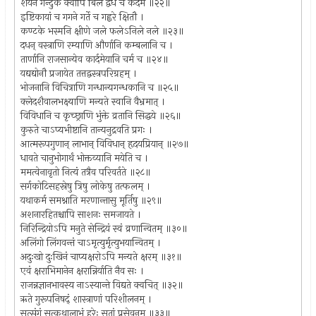
शयने गेन्दुके क्वापि बिले द्वैधे च कर्दमे ॥२२॥
इष्टिकायां च गगने गर्ते च गह्वरे क्षितौ ।
कण्टके भस्मनि क्षीणे जले फलेऽनिले नले ॥२३॥
दधन् वस्त्राणि रम्याणि और्णानि कम्बलानि च ।
तार्णानि राजसान्येव कार्दमेयानि चर्म च ॥२४॥
यद्यद्योनौ प्रजायेत तत्तद्वस्त्रपरिग्रहम् ।
भोजनानि विचित्राणि गन्धान्यगन्धकानि च ॥२५॥
क्लेदशैवालभक्ष्याणि मन्यते स्वानि वैभ्रमात् ।
विविधानि च कृच्छ्राणि भुंक्ते व्रतानि सिद्धये ॥२६॥
कुरुते चाऽप्यभीष्टानि तान्यनुद्रवति प्रगः ।
आत्मरूपगुणान् लाभान् विविधान् हृदयप्रियान् ॥२७॥
धावते चानुभोगार्थं भोक्तव्यानि मयेति च ।
ममत्वेनावृतो नित्यं तत्रैव परिवर्तते ॥२८॥
सर्गकोटिसहस्रेषु त्रिषु लोकेषु तत्फलम् ।
यथाकर्म समश्नाति मरणान्तासु मूर्तिषु ॥२९॥
अशनारहितश्चापि साशनः समजायते ।
निरिन्द्रियोऽपि मनुते सेन्द्रियं स्वं व्रणान्वितम् ॥३०॥
अलिंगो लिंगवन्तं चाऽमृत्युर्मृत्युभयान्वितम् ।
अदुःखो दुःखिनं चाप्यक्षरोऽपि मन्यते क्षरम् ॥३१॥
एवं क्षराभिमानेन क्षरान्निर्याति नैव सः ।
राजन्नज्ञानभावस्य नाऽस्यान्ते विद्यते क्वचित् ॥३२॥
ऋते गुरूपनिषद्ं शास्त्राणां परिशीलनम् ।
सत्संगं सत्कथालाभं हरेः सतां प्रसेवनम् ॥३३॥