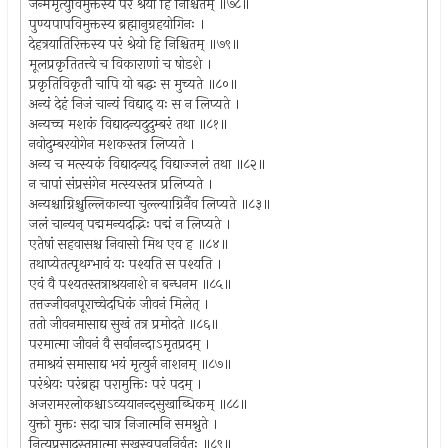
जन्ममृत्युविमुक्तस्य परं श्रेयो हि निश्चितम् ॥७८॥
पुण्यपापविमुक्तस्य ब्रह्मानुग्रहयोगिनः ।
देहत्रयातिरिक्तस्य परं श्रेयो हि निश्चितम् ॥७९॥
मूलप्रकृतितत्त्वे च विकाराणां च षोडशे ।
प्रकृतिविकृतौ चापि यो बद्धः स मुच्यते ॥८०॥
अन्यं देहं निजं चान्यं विद्याद् यः स न लिप्यते ।
अन्यच्च मशकं विद्यादन्यदुदुम्बरं तथा ॥८१॥
नवोदुम्बरयोगेन मशकस्तत्र लिप्यते ।
अन्य च मत्स्यकं विद्यादन्यद् विद्याज्जलं तथा ॥८२॥
न चापां संप्रसंगेन मत्स्यस्तत्र प्रलिप्यते ।
अन्यश्चाग्निश्चुल्लिकान्या चुल्ल्याग्निर्नैव लिप्यते ॥८३॥
जलं चान्यन् पद्ममन्यदद्भिः पद्मं न लिप्यते ।
एतेषां सहवासश्च निवासो मिथ एव ह ॥८४॥
तथाप्येतत्पृथग्भावं यः पश्यति स पश्यति ।
एवं वै पश्यतस्तत्राश्रयनाशे न बन्धनम ॥८५॥
तत्तज्जीवनपूराच्चेदधिकं जीवनं मिलेत् ।
ततो जीवनमासाद्य सुखं तत्र प्रमोदते ॥८६॥
परमात्मा जीवनं वै सर्वानन्दाऽमृतप्रदम् ।
तमाश्रयं समासाद्य भयं मृत्युर्न नाशनम् ॥८७॥
परंश्रेयः परंब्रह्म परामुक्तिः परं पदम् ।
अजरामरलोकश्चाऽव्ययानन्दसुखाब्धिकम् ॥८८॥
युक्तो मुक्तः सदा चात्र निजात्मनि समश्नुते ।
नित्यप्रसादस्तृप्तात्मा सुखस्वपननिर्वृतः ॥८९॥