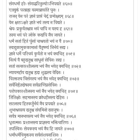
संगधर्मा हरेः संगाद्धरितुल्योऽभिपद्यते ॥६७॥
एतदुक्तं परब्रह्म यस्मान्नावर्तते पुनः ।
राजन् येन परं ज्ञानं प्राप्तं चेद्ं प्रमोक्षदम् ॥६८॥
येन क्षराऽक्षरे ज्ञाते भयं तस्य न विद्यते ।
श्रेयः प्रकुर्वतश्चात्र भयं चापि न यस्य ह ॥६९॥
तस्य भयं परे लोके कदापि नैव जायते ।
धर्मं सतां हितं पुंसां चाश्रयतो भयं न वै ॥७०॥
स्वादुकामुककामानां वैतृष्ण्यं निर्भयं सदा ।
ज्ञाने धर्मे परिचयं कुर्वतो न भयं क्वचित् ॥७१॥
नित्यं वै बहुदातुश्च साधूनां सेविनः सदा ।
सतां सत्कारशीलस्य भयं नैव भवेत् क्वचित् ॥७२॥
न्यायमर्हाय दातुश्च हृदा शुद्धस्य वेदिनः ।
विरक्तस्य विसंगस्य भयं नैव भवेत् क्वचित् ॥७३॥
सर्वनिर्हृतदोषस्य सर्वप्राणिप्रसेविनः ।
परोपकारशीलस्य भयं नैव भवेत् क्वचित् ॥७४॥
तितिक्षोः सहमानस्य क्रोधहीनस्य देहिनः ।
सरलस्य हितकर्तुर्भयं नैव प्रपद्यते ॥७५॥
शुभाश्रयस्य दातुश्च संयमिनो दयाजुषः ।
सर्वत्र मानभावस्य भयं नैव भवेत् क्वचित् ॥७६॥
धृतात्मनः प्रशान्तस्य प्राज्ञस्य भक्तिचारिणः ।
तपस्विनः सेवकस्य भयं नैव हि जायते ॥७७॥
धर्माधर्मविमुक्तस्य सर्वसंशयनाशिनः ।