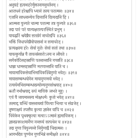
अनुग्रहं हृत्स्थहरेर्मुक्तानामनुवर्तनम् ।
आराधनं हरेश्चापि ध्यानं तस्य परात्मनः ॥३४॥
एतानि साधनान्येव दिव्यानि दिव्यदानि हि ।
आत्मना युज्यते चात्मा परात्मा तत्र युज्यते ॥३५॥
तदा पारं परं यात्यक्षरात्परस्थितं प्रभुम् ।
यावद्धरिं श्रयेन्नैव सत्संगं नाचरेदपि ॥३६॥
भक्तिं विधापयेन्नैवोपासनां न समाचरेत् ।
प्रत्यक्षस्य हरेः सेवां गुरोः सेवां सतां तथा ॥३७॥
यावत्कुर्यान्न वै तावत्संसारोऽस्य न लीयते ।
सर्गकोटिसहस्राणि पतनान्तानि गच्छति ॥३८॥
धाम्ना धामसहस्राणि मरणान्तानि याति च ।
मायामायिकसेवाभिमायिकस्त्रिगुणो भवेत्। ॥३९॥
मायासम्बन्धयोगेन मायागुणमयो भवेत् ।
रत्यर्थमभिसम्बन्धादन्योन्यगुणसंश्रयात् ॥४०॥
ऋतौ गर्भाश्रयाद् रूपं मायिकं लभते मुहुः ।
एवं वै जायमानस्य मोक्षधर्मः कुतो भवेत् ॥४१॥
तस्माद् ग्रन्थिं वासनाख्यां छित्वा भित्वा च संव्रजेत् ।
तृष्णाक्षयं तपसैव कृत्वा ज्ञानेन वापि च ॥४२॥
विवेकेन पृथक्कृत्वा मत्वाऽऽत्मानं ह्यमायिकम् ।
ज्ञानप्रकाशमार्गेण गन्तव्यं सत्पथेन च ॥४३॥
तदा गुणा वियुज्यन्ते निर्गुणाद्वै चिदात्मनः ।
आगर्भादेव पुण्येन गुणभिन्नं समीक्षते ॥४४॥