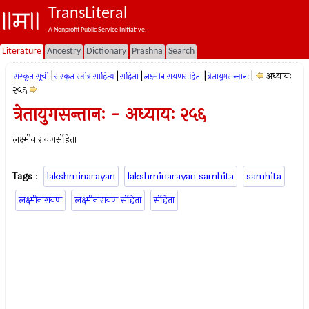
TransLiteral
A Nonprofit Public Service Initiative.
Literature
Ancestry
Dictionary
Prashna
Search
|
|
|
|
|
अध्यायः
संस्कृत सूची
संस्कृत स्तोत्र साहित्य
संहिता
लक्ष्मीनारायणसंहिता
त्रेतायुगसन्तानः
२५६
त्रेतायुगसन्तानः - अध्यायः २५६
लक्ष्मीनारायणसंहिता
Tags
:
lakshminarayan
lakshminarayan samhita
samhita
लक्ष्मीनारायण
लक्ष्मीनारायण संहिता
संहिता