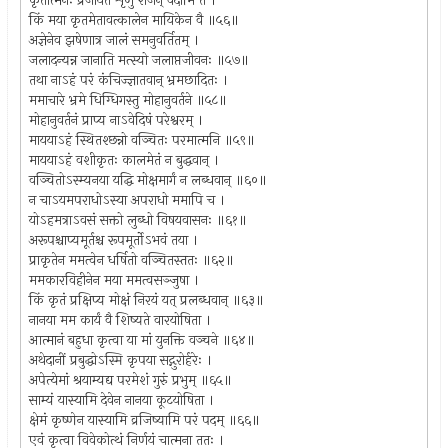
कृतात्मनः प्रजायेत शृणु राजन् वदामि ते ।
किं मया कृतमेतावत्कालेन मायिकेन वै ॥५६॥
अज्ञेनेव झषेणात्र जालं समनुवर्तितम् ।
जलादन्यन्न जानाति मत्स्यो जलाप्तजीवनः ॥५७॥
तथा नाऽहं परं कंचिज्ज्ञातवान् भ्रमछादितः ।
ममाचारे भ्रमे धिग्धिगस्तु मोहानुवर्तने ॥५८॥
मोहानुवर्तनं प्राप्य नाऽवेदिषं परेश्वरम् ।
माययाऽहं स्थितश्छन्नो वञ्चितः परमात्मनि ॥५९॥
माययाऽहं वशीकृतः कालमेतं न बुद्धवान् ।
वञ्चितोऽस्म्यनया यद्धि मोक्षमार्गं न लब्धवान् ॥६०॥
न चाऽयमपराधोऽस्या अपराधो ममापि च ।
योऽहमत्राऽवसं सक्तो लुब्धो विषयवासनः ॥६१॥
अरूपश्चाप्यमूर्तश्च रूपमूर्तोऽभवं तया ।
प्राकृतेन ममत्वेन धर्षितो वञ्चितस्ततः ॥६२॥
ममकारविहीनेन मया ममत्वसञ्जुषा ।
किं कृतं प्रक्षिप्य मोक्षं निरयं यत् प्रलब्धवान् ॥६३॥
नानया मम कार्यं वै शिष्यते वारयोषिता ।
आत्मानं बहुधा कृत्वा या मां युनक्ति वञ्चने ॥६४॥
अथेदानीं प्रबुद्धोऽस्मि कृपया सद्गुरोर्हरेः ।
अपेत्येमां श्रयाम्यद्य परमेशं गुरुं प्रभुम् ॥६५॥
साम्यं यास्यामि देवेन नानया कूटयोषिता ।
क्षेमं कृष्णेन यास्यामि व्रजिष्यामि परं पदम् ॥६६॥
एवं कृत्वा विवेकोत्थं निर्णयं चात्मना ततः ।