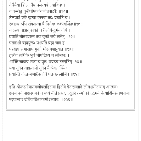
मेघैर्यथा शिला नैव चलत्ययं तथाविधः ।
न कम्पेत्तु कृतैर्घोषगर्जनागीतवादनैः ॥९०॥
तैलपात्रं करे कृत्वा रज्ज्वा नटः प्रयाति च ।
स्थाल्याऽपि संयतात्मा वै निर्भयः कम्पवर्जितः॥९१॥
नाऽस्य पात्रात् स्रवते च तैलबिन्दुर्मनागपि ।
प्रयाति चोत्तरप्रान्तं तया युक्तो जयं लभेत् ॥९२॥
एतादृशो ब्रह्मयुक्तः पश्यति ब्रह्म चात्र ह ।
परब्रह्म समासाद्य मुक्तो मोक्षमवाप्नुयात् ॥९३॥
इत्येवं राधिके भूपं चोपदिश्य च लोमशः ।
शान्तिं चावाप राजा च पुनः पप्रच्छ तत्सृतिम्॥९४॥
यथा मुक्ता महात्मानो मुक्ता नैःश्रेयसार्थिनः ।
प्रयान्ति चोत्क्रमणाद्यैस्तानि पप्रच्छ लोमिने ॥९५॥
इति श्रीलक्ष्मीनारायणीयसंहितायां द्वितीये त्रेतासन्ताने लोमशगीतायाम् आत्मनः
क्षरमोचनं चाक्षरगमनं च कथं नेति प्रश्रः, तदुत्तरं तन्मोचनं तद्गमनं चेत्यादिनिरूपणनामा
षट्पञ्चाशदधिकद्विशततमोऽध्यायः ॥२५६॥