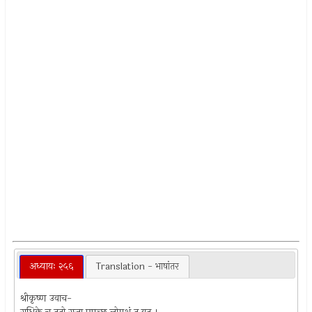
अध्यायः २५६
Translation - भाषांतर
श्रीकृष्ण उवाच-