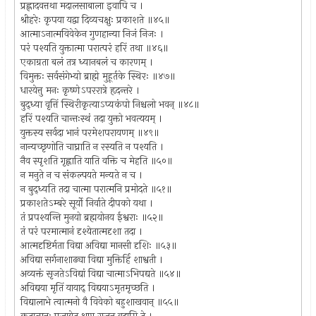
प्रह्लादवत्तथा मदालसाबाला इवापि च ।
श्रीहरेः कृपया यद्वा दिव्यचक्षुः प्रकाशते ॥४५॥
आत्माऽनात्मविवेकेन गुणहान्या निजं निजः ।
परं पश्यति युक्तात्मा परात्परं हरिं तथा ॥४६॥
एकाग्रता बलं तत्र ध्यानबलं च कारणम् ।
विमुक्तः सर्वसंगेभ्यो ब्राह्मे मुहूर्तके स्थिरः ॥४७॥
धारयेत्तु मनः कृष्णेऽपररात्रे हृदन्तरे ।
बुद्ध्या वृत्तिं स्थिरीकृत्याऽप्यकंपो निश्चलो भवन् ॥४८॥
हरिं पश्यति चान्तःस्थं तदा युक्तो भवत्ययम् ।
युक्तस्य सर्वदा भानं परमेशपरायणम् ॥४९॥
नान्यच्छृणोति चाघ्राति न रस्यति न पश्यति ।
नैव स्पृशति गृह्णाति याति वक्ति च मेहति ॥५०॥
न मनुते न च संकल्पयते मन्यते न च ।
न बुद्ध्यति तदा चात्मा परात्मनि प्रमोदते ॥५१॥
प्रकाशतेऽम्बरे सूर्यो निर्वाते दीपको यथा ।
तं प्रपश्यन्ति मुनयो ब्रह्मयोनय ईश्वराः ॥५२॥
तं परं परमात्मानं दृश्येतात्मदृशा तदा ।
आत्मदृष्टिर्मता विद्या अविद्या मानसी दृशिः ॥५३॥
अविद्या सर्गनाशाढ्या विद्या मुक्तिर्हि शाश्वती ।
अव्यक्तं सृजतेऽविद्यां विद्या चात्माऽभिपद्यते ॥५४॥
अविद्यया मृतिं यायाद् विद्ययाऽमृतमृच्छति ।
विद्यालाभे त्वात्मनो वै विवेको बहुशाखवान् ॥५५॥