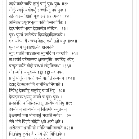
तदर्थं यतते चापि ज्ञातुं प्राप्तुं पुनः पुनः ॥११॥
भोक्तुं त्यक्तुं नवीकर्तुं सञ्चयितुं नवं पुनः ।
तद्वेगवासनाक्षिप्तो मूढः क्षरे क्षरात्मकः ॥१२॥
अभिन्नश्चाऽपृथग्भूत्वा वर्तते केशकर्षितः ।
देहधर्मपरो भूत्वा देहानन्देन नन्दितः ॥१३॥
पुनः पुण्यं करोत्येव दिव्यदेहादिलब्धये ।
एवं चक्रेण वै गच्छन् देहात् कर्म ततो वपुः ॥१४॥
पुनः कर्म पुनर्देहश्चेत्येवं क्षरगर्तके ।
मुहुः पतति चाऽज्ञात्मा मुहुर्मोदं च वाञ्छति ॥१५॥
नाऽस्यैवं वर्तमानस्य क्षरान्मुक्तिः क्वचिद् भवेत् ।
प्रत्युत वर्धते मोहो बन्धनं संसृतिस्तथा ॥१६॥
मोहान्मोहं चानुव्रज्य दृष्ट्वा दृष्ट्वा नवं नवम् ।
प्राप्तुं भोक्तुं च यतते कर्म बध्नाति तन्मयम् ॥१७॥
देहाद् देहसहस्राणि कर्मभिश्चाभिपद्यते ।
तिर्यक्षु देववर्गेषु मानुषेषु च पक्षिषु ॥१८॥
दैत्यदानवरक्षस्सु जायते च पुनः पुनः ।
द्वन्द्वानेति च निर्द्वन्द्वस्तासु तास्वेव योनिषु ॥१९॥
देवभोगान् साध्यभोगान् सिद्धभोगाननुत्तमान् ।
ईश्वराणां तथा भोगानाप्तुं मथ्नाति सर्वशः ॥२०॥
रोगे भोगे विहारे चोद्वेगे क्षये क्षतौ क्षते ।
शरीरात्मा भ्रमभिन्नो ममेति चाभिमन्यते ॥२१॥
भिन्नदेहेषु कुर्वन् वै राज्यं शेते विभिन्नके ।