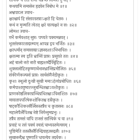
राधिके च ततो राजा पप्रच्छ लोमशं तु यत् ।
कथयामि समासेन हृदयेन निबोध मे ॥१॥
अश्वपाटल उवाच-
क्षरश्चायं हि संसारस्तत्राऽक्षरो हि चेतनः ।
कथं न मुञ्चति त्वेतत् क्षरं यात्यक्षरं न सः ॥२॥
लोमश उवाच-
गर्भे कर्मवशात् सुप्तः पच्यते पक्वमन्नवत् ।
भूतसंस्कारतादात्म्यम् आपन्न इव भर्जितः ॥३॥
क्षरधर्मान् समासाद्याऽज्ञानदशाऽभिभावितः ।
क्षरात्मा स्व इति भ्रान्तिं प्राप्तः प्रसूयते ततः ॥४॥
अहं बालो नरो नारी बाह्यशब्दैर्विबृंहितः ।
शुक्ललोहितकृष्णार्थभानभ्रान्तिप्रमीलितः ॥५॥
संकीर्णकल्पनां प्राप्तः सार्थसंगैर्जडीकृतः ।
कृशः स्थूलो दुःखी सुखी ममाऽहंत्वंप्रबोधितः ॥६॥
कर्मपाशायुष्यरज्जुबन्धितश्चाऽवशीकृतः ।
प्राणकोष्ठलिकाग्रन्थिग्रथितश्चाऽविनाशितः ॥७॥
मायातापपरिषेकशोकितश्च दृढीकृतः ।
षाट्कौशिकरसैर्लिप्तस्तत्रैव च कृतासनः ॥८॥
महालेपैर्लेपितश्च नेष्टे निर्गन्तुमप्रभुः ।
तत्रैव तामसं वापि राजसं सात्त्विकं च वा ॥९॥
प्रवाहं च रसं पक्वं स्वादं चाभ्यस्तमेत्ययम् ।
पुष्टिमेति ततस्तैस्तैरिन्द्रियाहृतसद्रसैः ॥१०॥
सुखानन्दैश्च पुष्णाति धावत्येव तदर्थकः ।