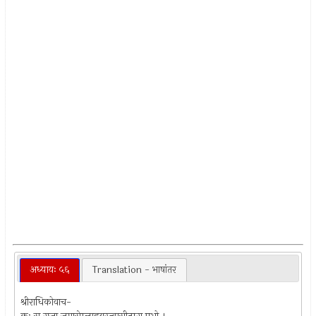
अध्यायः ५६
Translation - भाषांतर
श्रीराधिकोवाच-