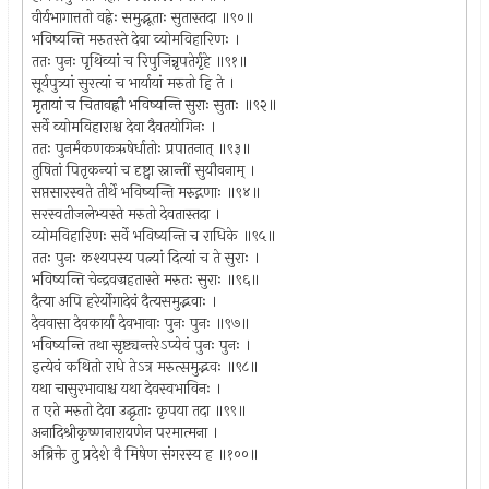
वीर्यभागात्ततो वह्नेः समुद्भूताः सुतास्तदा ॥९०॥
भविष्यन्ति मरुतस्ते देवा व्योमविहारिणः ।
ततः पुनः पृथिव्यां च रिपुजिन्नृपतेर्गृहे ॥९१॥
सूर्यपुत्र्यां सुरत्यां च भार्यायां मरुतो हि ते ।
मृतायां च चितावह्नौ भविष्यन्ति सुराः सुताः ॥९२॥
सर्वे व्योमविहाराश्च देवा दैवतयोगिनः ।
ततः पुनर्मंकणकऋषेर्धातोः प्रपातनात् ॥९३॥
तुषितां पितृकन्यां च दृष्ट्वा स्नान्तीं सुयौवनाम् ।
सप्तसारस्वते तीर्थे भविष्यन्ति मरुद्गणाः ॥९४॥
सरस्वतीजलेभ्यस्ते मरुतो देवतास्तदा ।
व्योमविहारिणः सर्वे भविष्यन्ति च राधिके ॥९५॥
ततः पुनः कश्यपस्य पत्न्यां दित्यां च ते सुराः ।
भविष्यन्ति चेन्द्रवज्रहतास्ते मरुतः सुराः ॥९६॥
दैत्या अपि हरेर्योगादेवं दैत्यसमुद्भवाः ।
देववासा देवकार्या देवभावाः पुनः पुनः ॥९७॥
भविष्यन्ति तथा सृष्ट्यन्तरेऽप्येवं पुनः पुनः ।
इत्येवं कथितो राधे तेऽत्र मरुत्समुद्भवः ॥९८॥
यथा चासुरभावाश्च यथा देवस्वभाविनः ।
त एते मरुतो देवा उद्धृताः कृपया तदा ॥९९॥
अनादिश्रीकृष्णनारायणेन परमात्मना ।
अब्रिक्ते तु प्रदेशे वै मिषेण संगरस्य ह ॥१००॥