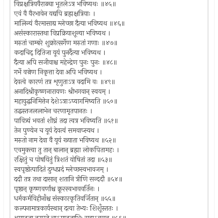
विप्रक्षत्रियवैराढ्या भूतलेऽत्र भविष्यथः ॥४५॥
एवं वै वैरभावेन यद्यपि ब्रह्मक्षत्रियाः ।
मालिन्यं वैरमासाद्य म्लेच्छा दैत्या भविष्यथ ॥४६॥
असंस्कारास्तथा विप्रक्रियाशून्या भविष्यथ ।
मरुतां चाम्बरे शुक्रोत्सर्गेण मरुतां गणाः ॥४७॥
कदाचिद् दितिजा यूयं पुनर्दैत्या भविष्यथ ।
दैत्या अपि सजीवाश्च महेन्द्रेण पुनः पुनः ॥४८॥
गर्भे वज्रेण निकृत्ता देवा अपि भविष्यथ ।
देवत्वे कारणं तत्र शृणुताऽत्र वदामि वः ॥४९॥
अनादिश्रीकृष्णनारायणः श्रीभगवान् स्वयम् ।
महायुद्धनिमित्तेन देशेऽत्राऽप्यागमिष्यति ॥५०॥
तद्धस्तजललाभेन चरणामृतपानतः ।
पावित्र्यं भवतां शीघ्रं तदा त्वत्र भविष्यति ॥५१॥
तेन पुण्येन च यूयं देवत्वं समवाप्स्यथ ।
मरुतो नाम देवा वै यूयं ख्याता भविष्यथ ॥५२॥
एवमुक्त्वा तु तान् बालान् ब्रह्मा लोकपितामहः ।
रक्षितुं च पोषयितुं त्रिशतं योषितां तदा ॥५३॥
स्वपृष्ठोत्पादितं दुग्धप्रदं म्लेच्छस्वभावजम् ।
ददौ तत्र तथा दासान् शतानि त्रीणि सन्ददौ ॥५४॥
पृष्ठान् कृष्णवर्णांश्च क्रूरस्वभाववर्तिनः ।
धर्मकर्मविहीनाँश्च संस्कारकृतिवर्जितान् ॥५५॥
कल्पनामात्रकार्यस्थान् दत्वा तेभ्यः शिशूँस्ततः ।