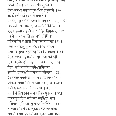
अमातृजा नरास्ते चाऽमातृजाभिः सहाऽवसन् ॥५६॥
दम्पतीत्वं सदा प्राप्ता न्यवसँश्च सुखेन ते ।
तेभ्य आरभ्य एवाऽत्र दुग्धभिन्ना प्रभुज्यते ॥५७॥
असहोदरवैवाह्यं तदारभ्य प्रवर्तते ।
एवं ब्रह्मा तु सर्वेभ्यो दत्वा शिशून् ततः परम् ॥५८॥
विप्रपत्नीः समग्राश्च सूतकाऽन्तेऽतिनिर्मलाः ।
शुद्धाः कृत्वा सह नीत्वा ययौ हेमाद्रिमुत्तमम् ॥५९॥
यत्र ते ऋषयः सन्ति ब्रह्मचर्यव्रतस्थिताः ।
व्योममार्गेण च ब्रह्मा विमानाग्र्यादवातरत् ॥६०॥
हस्ते कमण्डलुं कृत्वा वेदाशीर्वादमुच्चरन् ।
ऋषयो ब्राह्मणा दृष्ट्वोत्तस्थुर्मग्नाः पितामहम् ॥६१॥
नेमुश्च दण्डवत् पृथ्व्यां सम्भूयाऽप्यासनं ददौ ।
पूजां चक्रुर्यथार्हा च ब्रह्मा तत उवाच तान् ॥६२॥
विप्राः सर्वं भवत्येव परमेशसमिच्छया ।
उत्पत्तिः प्रलयश्चेति पोषणं च हरीच्छया ॥६३॥
ईशस्तज्ज्ञानयत्नेच्छाः कालोऽदृष्टं स्वकर्म च ।
यत्रैकतां समायान्ति तत्र कार्यं भवेत् तदा ॥६४॥
मनोः पुत्रस्य विप्रा वै सवनस्य तु धातुतः ।
भवतां वै प्रियास्वेव जाताः त्रिशतपुत्रकाः ॥६५॥
पञ्चन्यूना हि ते सर्वे मया संरक्षिताः सदा ।
पश्चिमायां भुवि दृप्ता युष्मद्धर्मविवर्जिताः ॥६६॥
ता एता योषितो वश्च शुद्धाः संस्कारकर्मभिः ।
समानीता मया युष्मत्सेवायां शुद्धभावनाः ॥६७॥