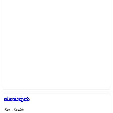
ಹೂಡುವುದು
See : ತೊಡಗು