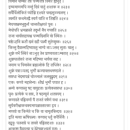
विमानं चाम्बरे तत्र पञ्चरात्रं स्थिरं ह्यभूत् ।
इष्यमाणमपि गन्तुं दिवं यातुं शशाक न ॥२३॥
सर्वैर्विलोकितं व्योम्नि दृश्यते चन्द्रसूज्ज्वलम् ।
तर्क्यते कथमेतद्वै स्वर्गं याति न तिष्ठति ॥२४॥
मेघच्छन्नमभूदूर्ध्वं चान्तरीक्षगतं पुनः ।
मेघोपरि भ्रमन्नास्ते तदूर्ध्वं नैव गच्छति ॥२५॥
राजा भार्यासहायश्च पञ्चदिनानि खे स्थितः ।
षष्ठेऽहनि ऋतौ दानं ददौ पत्न्यै सुतेच्छुकः ॥२६॥
किन्तु दैवान्महिष्यास्तु भाग्ये नाऽऽसन् सुताः खलु ।
शुक्रं गर्भे स्थिरं नाऽभूत् तेन प्राच्यवताऽम्बरात् ॥२७॥
शुक्रपातोत्तरं राजा महिष्या भार्यया सह ।
जगाम च विमानेन ब्रह्मलोकं हि राधिके! ॥२८॥
शुक्रं यत्राऽपतद् भूमौ ऋज्यावसथमण्डले ।
सप्तधा भेदमापन्नं चोज्ज्वलं जलबुद्बुदम् ॥२९॥
एकः कणो महानेभ्यः शीघ्रं भूमौ पपात ह ।
अन्ये कणास्तु षट् वायुहताः प्रत्येकसप्तधा ॥३०॥
पुनः प्रत्येकं च सप्त, ते षट्न्यूनं शतत्रयम् ।
कणास्ते वह्निवर्णा वै राजतं वर्षणं यथा ॥३१॥
सूर्यकरैश्चाकचक्यमापन्नास्तारका इव ।
मणयो वा किमेते च किं वा चामृतबिन्दवः ॥३२॥
इति मत्वा ऋषिपत्न्यः कणान् धर्तुं करैर्निजैः ।
दद्रुवुः पतनाग्रे च तावत्ते वह्निसदृशाः ॥३३॥
आकृष्टा दैवगत्या च देहेष्वदृश्यतां गताः ।