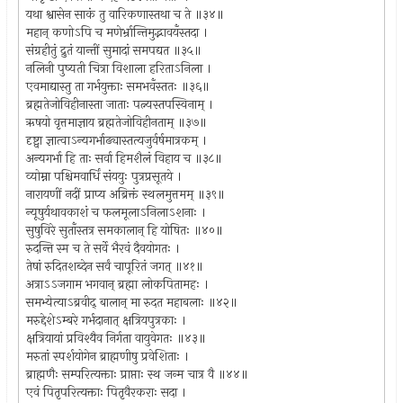
यथा श्वासेन साकं तु वारिकणास्तथा च ते ॥३४॥
महान् कणोऽपि च मणेर्भ्रान्तिमुद्भावयँस्तदा ।
संग्रहीतुं द्रुतं यान्तीं सुमादां समपद्यत ॥३५॥
नलिनी पुष्यती चित्रा विशाला हरिताऽनिला ।
एवमाद्यास्तु ता गर्भयुक्ताः समभवँस्ततः ॥३६॥
ब्रह्मतेजोविहीनास्ता जाताः पत्न्यस्तपस्विनाम् ।
ऋषयो वृत्तमाज्ञाय ब्रह्मतेजोविहीनताम् ॥३७॥
दृष्ट्वा ज्ञात्वाऽन्यगर्भाढ्यास्तत्यजुर्वर्षमात्रकम् ।
अन्यगर्भा हि ताः सर्वा हिमशैलं विहाय च ॥३८॥
व्योम्ना पश्चिमवार्धिं संययुः पुत्रप्रसूतये ।
नारायणीं नदीं प्राप्य अब्रिक्तं स्थलमुत्तमम् ॥३९॥
न्यूषुर्यथावकाशं च फलमूलाऽनिलाऽशनाः ।
सुषुविरे सुताँस्तत्र समकालान् हि योषितः ॥४०॥
रुदन्ति स्म च ते सर्वे भैरवं दैवयोगतः ।
तेषां रुदितशब्देन सर्वं चापूरितं जगत् ॥४१॥
अत्राऽऽजगाम भगवान् ब्रह्मा लोकपितामहः ।
समभ्येत्याऽब्रवीद् बालान् मा रुदत महाबलाः ॥४२॥
मरुद्देशेऽम्बरे गर्भदानात् क्षत्रियपुत्रकाः ।
क्षत्रियायां प्रविश्यैव निर्गता वायुवेगतः ॥४३॥
मरुतां स्पर्शयोगेन ब्राह्मणीषु प्रवेशिताः ।
ब्राह्मणैः सम्परित्यक्ताः प्राप्ताः स्थ जन्म चात्र वै ॥४४॥
एवं पितृपरित्यक्ताः पितृवैरकराः सदा ।