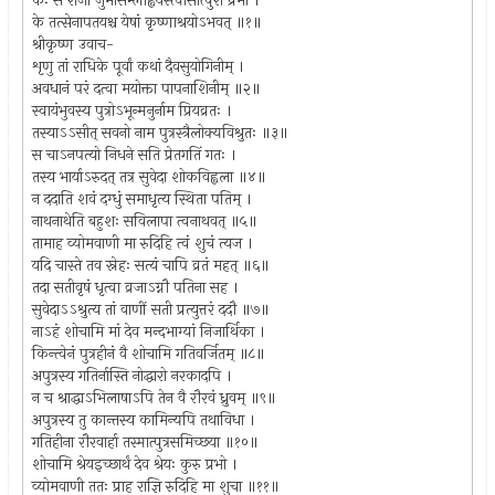
कः स राजा जुमासेम्लाह्वयस्त्वासीत्पुरा प्रभो ।
के तत्सेनापतयश्च येषां कृष्णाश्रयोऽभवत् ॥१॥
श्रीकृष्ण उवाच-
शृणु तां राधिके पूर्वां कथां दैवसुयोगिनीम् ।
अवधानं परं दत्वा मयोक्ता पापनाशिनीम् ॥२॥
स्वायंभुवस्य पुत्रोऽभून्मनुर्नाम प्रियव्रतः ।
तस्याऽऽसीत् सवनो नाम पुत्रस्त्रैलोक्यविश्रुतः ॥३॥
स चाऽनपत्यो निधने सति प्रेतगतिं गतः ।
तस्य भार्याऽरुदत् तत्र सुवेदा शोकविह्वला ॥४॥
न ददाति शवं दग्धुं समाधृत्य स्थिता पतिम् ।
नाथनाथेति बहुशः सविलापा त्वनाथवत् ॥५॥
तामाह व्योमवाणी मा रुदिहि त्वं शुचं त्यज ।
यदि चास्ते तव स्नेहः सत्यं चापि व्रतं महत् ॥६॥
तदा सतीवृषं धृत्वा व्रजाऽग्नौ पतिना सह ।
सुवेदाऽऽश्रुत्य तां वाणीं सती प्रत्युत्तरं ददौ ॥७॥
नाऽहं शोचामि मां देव मन्दभाग्यां निजार्थिका ।
किन्त्वेनं पुत्रहीनं वै शोचामि गतिवर्जितम् ॥८॥
अपुत्रस्य गतिर्नास्ति नोद्धारो नरकादपि ।
न च श्राद्धाऽभिलाषाऽपि तेन वै रौरवं ध्रुवम् ॥९॥
अपुत्रस्य तु कान्तस्य कामिन्यपि तथाविधा ।
गतिहीना रौरवार्हा तस्मात्पुत्रसमिच्छया ॥१०॥
शोचामि श्रेयइच्छार्थं देव श्रेयः कुरु प्रभो ।
व्योमवाणी ततः प्राह राज्ञि रुदिहि मा शुचा ॥११॥