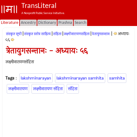
TransLiteral
A Nonprofit Public Service Initiative.
Literature
Ancestry
Dictionary
Prashna
Search
|
|
|
|
|
अध्यायः
संस्कृत सूची
संस्कृत स्तोत्र साहित्य
संहिता
लक्ष्मीनारायणसंहिता
त्रेतायुगसन्तानः
५६
त्रेतायुगसन्तानः - अध्यायः ५६
लक्ष्मीनारायणसंहिता
Tags
:
lakshminarayan
lakshminarayan samhita
samhita
लक्ष्मीनारायण
लक्ष्मीनारायण संहिता
संहिता