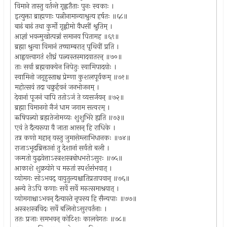
विमाने तास्तु वर्तन्ते गृह्णतैताः पुनः स्वकाः ।
इत्युक्ता ब्राह्मणाः पत्नीनामान्याश्रुत्य हर्षतः ॥६८॥
बाढं बाढं तथा कुर्मो गृह्णीमो वैधसीं श्रुतिम् ।
आज्ञां भवन्मुखोत्पन्नां समानय पितामह ॥६९॥
ब्रह्मा श्रुत्वा विमानं तच्चाम्बरात् पृथिवीं प्रति ।
आह्वयत्त्वागतं शीघ्रं पत्न्यस्तस्मादवातरन् ॥७०॥
ताः सर्वा ब्रह्मवाक्येन निपेतुः स्वामिपादयोः ।
स्वामिनो जगृहुस्ताश्च प्रेम्णा कुशलपूर्वकम् ॥७१॥
महोत्सवं तदा चक्रुर्हवनं जनभोजनम् ।
देवानां पूजनं चापि ततोऽजं ते व्यसर्जयन् ॥७२॥
ब्रह्मा विमानगो नैजं धाम जगाम सत्वरम् ।
ऋषिपत्न्यो ब्रह्मतेजोमय्यः शुशुभिरे ह्यति ॥७३॥
एवं ते दैत्यरूपा वै जाता आसन् हि राधिके ।
तत्र कणो महान् यस्तु जुमासेम्लाभिधानकः ॥७४॥
राजाऽभूदब्रिक्तानां तु देशानां सर्वतो बली ।
जन्मतो युद्धवेत्ताऽस्त्रशस्त्रबोधभरोऽसुरः ॥७५॥
आकाशे शुक्रयोगे च मरुतां स्पर्शसंभवात् ।
व्योमगः सोऽभवद् वायुतुल्यश्चातिप्रतापवान् ॥७६॥
अन्ये तेऽपि कणाः सर्वे सर्वे मरुत्समाश्रयात् ।
व्योमगाश्चाऽभवन् दैत्यास्ते नृपस्य हि सैन्यपाः ॥७७॥
अस्त्रशस्त्रविदः सर्वे बलिनोऽसुरवर्तनाः ।
ततः प्रजाः समभवन् कोटिशः कालवेगतः ॥७८॥