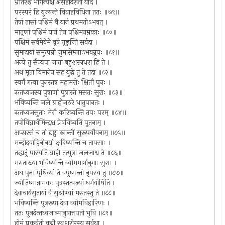
भ्रातरश्च भगिन्यश्च असहोदरजा यदि ।
परस्परं हि युज्यन्ते विवाहविधिना ततः ॥७९॥
तेषां तासां पश्चिमं वै यानं प्रथमतोऽभवत् ।
मातृणां पश्चिमं यानं तेन पश्चिमनम्रकाः ॥८०॥
पश्चिमं सर्वमेवेमे वृषं गृह्णन्ति सर्वदा ।
सुमादायां समुत्पन्नो जुमासेम्लाऽभवन्नृपः ॥८१॥
अन्ये तु सैन्यपा जाता बहुशस्त्रधरा हि ते ।
अथ मृता विमानेन सह युद्धे तु ते तदा ॥८२॥
स्वर्गं गत्वा पुनस्तत्र महामरोः क्षितौ पुनः ।
ऋतध्वजस्य पुत्राणां पुत्रास्ते मसतः सुराः ॥८३॥
भविष्यन्ति जले ग्राहीजठरे धातुपानतः ।
ऋतध्वजसुताः मेरौ करिष्यन्ति तपः परम् ॥८४॥
तपोविघ्नार्थमिन्द्रश्च प्रेषयिष्यति पूतनाम् ।
अप्सरसं च तां दृष्ट्वा स्नान्तीं सुरूपयौवनाम् ॥८५॥
मन्दोदवाहिनीनद्यां क्षरिष्यन्ति च तापसाः ।
तद्धातुं पास्यति ग्राही तत्पुत्रा जलजाश्च ते ॥८६॥
मरुताख्या भविष्यन्ति व्योममार्गानुगाः सुराः ।
अथ पुनः पृथिव्यां ते वपुष्मन्तो नृपस्य तु ॥८७॥
ज्योतिष्मान्नामकः पुत्रस्तत्पत्न्यां धर्मयोषिति ।
देवाचार्यसुतायां वै सुश्रोण्यां मरुतस्तु ते ॥८८॥
भविष्यन्ति पुत्ररूपा देवा व्योमविहारिणः ।
ततः पुनर्दन्तध्वजान्मानुषात्तपतो भुवि ॥८९॥
होमं प्रकुर्वतो वह्नौ स्वशरीरस्य सर्वथा ।