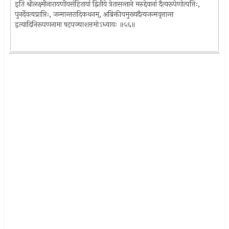
इति श्रीलक्ष्मीनारायणीयसंहितायां द्वितीये त्रेतासन्ताने मरुद्देवानां दैत्यरूपेणोत्पत्तिः,
पुनर्देवत्वप्राप्तिः, जन्मान्तरादिकथनम्, अब्रिक्तीयमुख्यदैत्यजन्मवृत्तान्त
इत्यादिनिरूपणनामा षट्पञ्चाशत्तमोऽध्यायः ॥५६॥