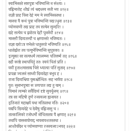
स्वामिनस्ते सप्तपुत्रा भविष्यन्ति न संशयः ।
वह्निमारोह शीघ्रं त्वं श्रद्दधस्व सती भव ॥१२॥
राज्ञी प्राह विना देहं मम मे स्वामिनस्तथा ।
मानवा वै कथं पुत्रा भविष्यन्ति वदाऽधुना ॥१३॥
व्योमवाणी तदा प्राह तव सत्येन सुन्दरि! ।
दाहे सत्येव च द्वयोरत्र देहौ पुनर्नवौ ॥१४॥
मानसौ दिव्यतत्त्वौ च क्षणान्तरे भविष्यतः ।
राज्ञा दत्तोऽत्र गर्भस्ते धातुरूपो भविष्यति ॥१५॥
धातोर्द्वारा तव पत्युर्भविष्यन्ति सुपुत्रकाः ॥
इत्युक्ता सा सत्यधर्मं त्वालम्ब्य पतिवर्ष्म तत् ॥१६॥
ददौ काष्ठे स्थापयितुं ततः स्वयं चितां प्रति ।
ययौ हुताशमासाद्य चित्ते ध्यात्वा पतिं सुतान् ॥१७॥
प्रपन्ना ज्वलनं साध्वी दिव्यदेहा बभूव ह ।
राजा दिव्यश्रिया युक्तश्चोत्थितः सह भार्यया ॥१८॥
युतः सुनाभपुत्र्या स उत्पपात तदा तु खम् ।
विमानं त्वम्बरे सर्वैदिव्यं दृष्टं सुवर्चुलम् ॥१९॥
तत्र सा महिषी तूर्णं रजस्वला ह्यजायत ।
इतिजातं महाश्चर्यं यथा मतिस्तथा गतिः ॥२०॥
यद्यपि दिव्यदेहे च देवीषु वह्निजासु च ।
तात्कालिको रजोधर्मो नोचितस्तत्र वै क्षणात् ॥२१॥
तथापि वासनायोगाद् भावनावशतस्तथा ।
आशीर्वादेन च व्योमवाण्या रजस्वलाऽभवत् ॥२२॥