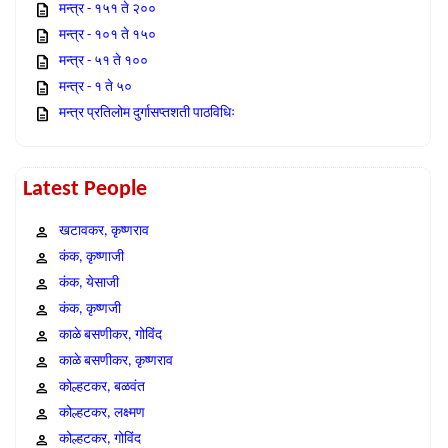
मन्त्र - १५१ ते २००
मन्त्र - १०१ ते १५०
मन्त्र - ५१ ते १००
मन्त्र - १ ते ५०
मन्त्र प्रतिलोम दुर्गासप्तशती पाठविधिः
Latest People
खटावकर, कृष्णराव
कंक, कृष्णाजी
कंक, येसाजी
कंक, कृष्णजी
काळे बसणीकर, गोविंद
काळे बसणीकर, कृष्णराव
कोल्हटकर, बळवंत
कोल्हटकर, लक्ष्मण
कोल्हटकर, गोविंद