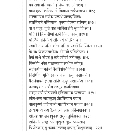
वयं सर्वा गमिष्यामो हनिष्यामश्च लोमशम् ।
बालं हत्वा करिष्यामो विनाथाः सर्वकन्यकाः ॥१२॥
सज्जाभवथ सर्वाश्च पत्यर्थं प्राणदायिकाः ।
स्वामिमार्गं गमिष्यामः कृत्वा वैरस्य तर्पणम् ॥१३॥
या न पत्युः कृते नष्टा जीविताऽपि मृता हि सा ।
पतिर्धनं हि नारीणां तद्गते विगतं धनम् ॥१४॥
पतिर्दैवं पतिर्भाग्यं सौभाग्यं पतिरेव च ।
स्वामी मानं पतिः शोभा प्रतिष्ठा स्वामिनि स्थिता ॥१५॥
केशाः कंकणमाभोगाः शोभन्ते पतिजीवनाः ।
तेषां नाशे जीवनं तु नष्टं स्त्रीणां ततो जनुः ॥१६॥
निरर्थकं भवेत् पश्चान्मरणं सार्थकं भवेत्॥
सतीरूपेण मर्तव्यं वैरनिर्यापनं विना ॥१७॥
निरर्थिका मृतिः साऽत्र न सा पत्युः प्रशान्तये ।
वैरनिर्यापनं कृत्वा सृतिः पत्युः प्रशान्तिदा ॥१८॥
तस्मादायात सर्वाश्च सम्भूय कृतनिश्चयाः ।
सन्नह्य सर्वा योत्स्यामो हनिष्यामश्च कन्यकाः ॥१९॥
लोमशस्य जटाजूटान् त्रोटयिष्याम एव च ।
बालकृष्णं हरिष्यामो मारयिष्याम एव वा ॥२०॥
इत्यामन्त्र्य तदा दैत्यपत्न्यो लक्षाऽतिलक्षकाः ।
शीलहाद्याः शस्त्रयुक्ताः समुत्पेतुर्विहायसा ॥२१॥
शक्तितोमरखङ्गाऽसिभूशुण्डीमुद्गराऽऽयसान् ।
चिपीटकान् मुशलांश्च दण्डान् दन्त्रान् त्रिशूलकान् ॥२२॥