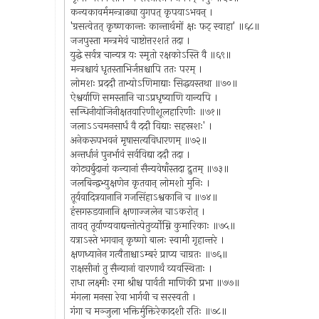
कन्यकावर्ममन्त्राढ्या युगपत् कृपयाऽभवन् ।
'ग्रसत्वेतत् कृष्णकान्तः कान्तार्थमों क्षः फट् स्वाहा' ॥६८॥
जजपुस्ता मन्त्रमेवं चाष्टोत्तरशतं तदा ।
युद्धे सर्वत्र चान्यत्र यः स्मृतो रक्षकोऽस्ति वै ॥६९॥
मन्त्रश्चायं धृतस्ताभिर्जप्तश्चापि ततः परम् ।
लोमशः प्रददौ ताभ्योऽणिमाद्याः सिद्धयस्तथा ॥७०॥
ऐश्वर्याणि समस्तानि चाऽप्रधृष्याणि यान्यपि ।
सन्धिनीयोजिनीक्षतवारिणीशूलहारिणीः ॥७१॥
जलाऽऽचमनसार्धं वै ददौ विद्याः सहस्रशः' ।
अनेकरूपभवनं मृषासत्यविधारणम् ॥७२॥
अन्तर्धानं पुनर्भावं सर्वविद्या ददौ तदा ।
कोट्यर्बुदानां कन्यानां सैन्यवेषाँस्तदा द्रुतम् ॥७३॥
जलबिन्द्वभ्युक्षणेन कृतवान् लोमशो मुनिः ।
तूर्यवादित्रयानानि गजसिंहाऽश्वकानि च ॥७४॥
हंसगरुडयानानि क्षणाज्जलेन चाऽकरोत् ।
तावत् तूर्याण्यवाद्यन्तोत्पेतुर्व्योम्नि कुमारिकाः ॥७५॥
यत्राऽस्ते भगवान् कृष्णो बालः स्वामी गृहान्तरे ।
क्षणध्यानेन गत्वैताश्चाऽम्बरं प्राप्य चाग्रतः ॥७६॥
राक्षसीनां तु सैन्यानां वारणार्थं व्यवस्थिताः ।
राधा लक्ष्मीः रमा श्रीश्च पार्वती माणिकी प्रभा ॥७७॥
मंगला मनसा रेवा भार्गवी च सरस्वती ।
गंगा च मञ्जुला भक्तिर्मुक्तिरेकादशी रतिः ॥७८॥