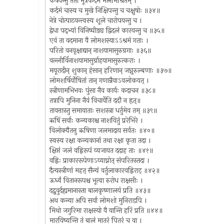
कर्षयन्तु ततो मूत्रकर्दमे मलमिश्रितम् ।
कर्दमं चास्य च मुखे निक्षिपन्तु च चक्षुषोः ॥३४॥
नेत्रे चोत्पाटयन्त्वस्य शूले चारोपयन्तु च ।
द्वेधा पद्भ्यां विनिष्पीड्य द्विदलं कारयन्तु च ॥३५॥
एवं ता वदमाना वै लोमशस्याऽऽश्रमं गताः ।
परितो वनवृक्षाद्यान् नाशयामासुरुग्रगाः ॥३६॥
वल्लीर्विनाशयामासुर्ग्राहयामासुरुत्कराः ।
मयूरादीन् शुकान् हंसान् हरिणान् जघ्नुरुल्बणाः ॥३७॥
लोमशर्षिर्योषितां तान् गणान्नैवाऽवलोकयत् ।
स्त्रीणामभिभवः पुंसा नैव कार्यः कदाचन ॥३८॥
तत्रापि मुनिना नैवं विचार्येति ददौ न हृत्॥
तावत्तास्तु समायाताः सशस्त्रा धर्तुमेव तम् ॥३९॥
ऋषिं सर्वाः कन्यकाश्च नाशयितुं प्ररेभिरे ।
विलोक्यैतत्तु ऋषिणा जलमादाय सर्वतः ॥४०॥
स्वस्य रक्षा कन्यकानां तथा रक्षा कृता तदा ।
क्षिप्तं जलं वह्निरूपं व्यजायत ददाह ताः ॥४१॥
वह्निः प्राकाररूपेणाऽव्याप्नोत् संपरितस्तदा ।
दैत्यस्त्रीणां महत् सैन्यं वर्तुलाकारवह्निराट् ॥४२॥
ऊर्ध्वं वितानरूपश्च भूत्वा रुरोध राक्षसीः ।
दद्रुवुर्दह्यमानास्ता बालकृष्णालयं प्रति ॥४३॥
अथ कन्या अपि सर्वा लोमशो मुनिराडपि ।
मिथो जगुरिमा राक्षस्यो वै यान्ति हरिं प्रति ॥४४॥
मारयिष्यन्ति तं बालं मातरं पितरं च वा ।