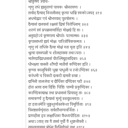
श्रीकृष्ण उवाच-
शृणु राधे ह्यसुराणां पावकः श्रीनरायणः ।
सर्वान् दैत्यान् निजलीनान् कृत्वा धाम्नि स्वकोऽनयत् ॥१॥
अधमोद्धार एवं श्रीभगवान् पुरुषोत्तमः ।
दैत्यानां दानवानां रक्षसां द्विषां विरोधिनाम् ॥२॥
शरणं स्वं प्रपन्नानामार्त्तिहा मोक्षदो हि सः ।
अनुग्रहोऽयं कृष्णस्य श्रीपतेः परमात्मनः ॥३॥
कृपासाध्यो ह्ययं मोक्षः पारितोषिकवन्मतः ।
शृणु त्वं राधिके दैत्या मोक्षं गता मृता इति ॥४॥
श्रुत्वा दमनपत्नी च शीलहाख्या तथाऽपराः ।
मार्तण्डादिप्रधानानां वीरश्मिद्युहनादिकाः ॥५॥
धीभक्ष्या वानसी शौण्डी मातीर्या कण्डिका हृति ।
कुण्ठा कालुषिकी धूम्रा पाधूली च रजोऽण्डिका ॥६॥
करंधमी च विकटी दत्कटी दामनी रुखा ।
दामिनी तालजंघा च दीर्घिका दण्डिका घटी ॥७॥
होरा आया दमा दिष्टिः पिष्टिः पाम्पी प्रकुण्डिका ।
करण्डिकाद्याश्च तथा प्रधानानां प्रियास्तु ताः ॥८॥
समाकर्ण्य तु दैत्यानां मृत्युं रुरुदुरुत्स्वराः ।
हा हताःस्मेति चुक्रुशुर्व्यस्तकेशा विमूर्छिताः ॥९॥
विनष्टसर्वशृंगाराः सर्वसौभाग्यवर्जिताः ।
प्राणहीना इव लक्षाधिका वैधध्यपीडिताः ॥१०॥
अथाऽऽयात् तत्र वै तासां गुर्वी वै शुक्रजीवनी ।
सान्त्वयामास बोधेन वैरनिर्यापनं तथा ॥११॥