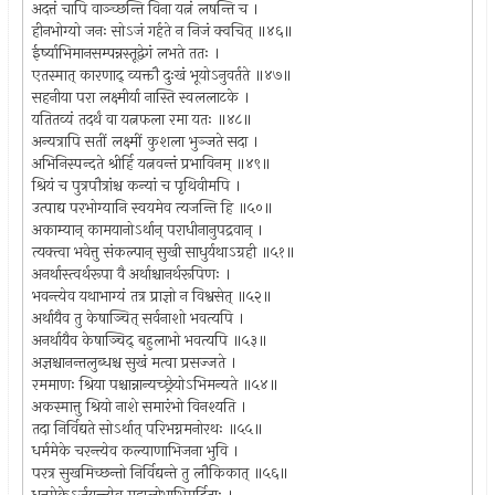
अदत्तं चापि वाञ्च्छन्ति विना यत्नं लषन्ति च ।
हीनभोग्यो जनः सोऽजं गर्हते न निजं क्वचित् ॥४६॥
ईर्ष्याभिमानसम्पन्नस्तूद्वेगं लभते ततः ।
एतस्मात् कारणाद् व्यक्तौ दुःखं भूयोऽनुवर्तते ॥४७॥
सहनीया परा लक्ष्मीर्या नास्ति स्वललाटके ।
यतितव्यं तदर्थं वा यत्नफला रमा यतः ॥४८॥
अन्यत्रापि सतीं लक्ष्मीं कुशला भुञ्जते सदा ।
अभिनिस्पन्दते श्रीर्हि यत्नवन्तं प्रभाविनम् ॥४९॥
श्रियं च पुत्रपौत्रांश्च कन्यां च पृथिवीमपि ।
उत्पाद्य परभोग्यानि स्वयमेव त्यजन्ति हि ॥५०॥
अकाम्यान् कामयानोऽर्थान् पराधीनानुपद्रवान् ।
त्यक्त्वा भवेत्तु संकल्पान् सुखी साधुर्यथाऽग्रही ॥५१॥
अनर्थास्त्वर्थरूपा वै अर्थाश्चानर्थरूपिणः ।
भवन्त्येव यथाभाग्यं तत्र प्राज्ञो न विश्वसेत् ॥५२॥
अर्थायैव तु केषाञ्चित् सर्वनाशो भवत्यपि ।
अनर्थायैव केषाञ्चिद् बहुलाभो भवत्यपि ॥५३॥
अज्ञश्चानन्तलुब्धश्च सुखं मत्वा प्रसज्जते ।
रममाणः श्रिया पश्चान्नान्यच्छ्रेयोऽभिमन्यते ॥५४॥
अकस्मात्तु श्रियो नाशे समारंभो विनश्यति ।
तदा निर्विद्यते सोऽर्थात् परिभग्नमनोरथः ॥५५॥
धर्ममेके चरन्त्येव कल्याणाभिजना भुवि ।
परत्र सुखमिच्छन्तो निर्विद्यन्ते तु लौकिकात् ॥५६॥