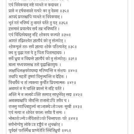
एवं विवेकवान् नष्टे व्यथते न कदाचन ।
प्राप्ते न हर्षवानास्ते गत्वरे का नु देवना ॥३५॥
आपदं प्रगतश्चापि व्यथते न विवेकवान् ।
भूतं गतं भविष्यं तु नागतं वर्तते तु यत् ॥३६॥
हसमानं प्रयात्येव सर्वं तन्न भविष्यति ।
एवं विदितवेद्यस्तु नहि शोकाय कल्पते ॥३७॥
आगतं तद्विनश्येत ज्ञात्वैवं को नु संज्वरेत् ।
शोकमूलं ततः सर्वं ज्ञात्वा शोकं परित्यजेत् ॥३८॥
क्व नु वृद्धा गता ये तु पिता पितामहादयः ।
सर्वे ध्रुवा न विद्यन्ते ज्ञात्वैवं को नु संज्वरेत्। ॥३९॥
बाला मध्यवयसश्च ततो वृद्धाश्चिरायुषः ।
लक्षाधिलक्षकोट्यब्दा मरिष्यन्ति न संशयः ॥४०॥
तथापि महतीं तृष्णां विमुञ्चन्ति न देहिनः ।
विचार्यैवं च तां त्यक्त्वा कुर्वीत प्रियमात्मनः ॥४१॥
अनागतं न मे चास्ति क्रान्तं मे नहि वर्तते ।
अस्ति मे न ललाटेऽस्ति तस्मात् साधुर्भवेत् सदा ॥४२॥
अनाढ्याश्चापि जीवन्ति राजानोऽपि तथैव च ।
राजसु व्याधिबाहुल्यं नाऽनाढ्येऽतोऽधनः सुखी ॥४३॥
एवं मत्वा न शोचेत कालः सर्वत्र वै समः ।
भोक्तारोऽन्येऽर्जयितारोऽपरे चिन्तापराः परे ॥४४॥
सर्वभोग्येषु लोकेऽत्र दृष्ट्वैवं न शुचश्चरेत् ।
पूर्वदत्तं परस्मिँश्च प्राप्येतेति स्थितिध्रुर्वा ॥४५॥