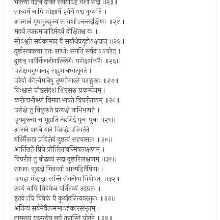
भक्त्या यज्ञेन दानेन सेवयाऽहं वशी सदा ॥२३॥
साध्वर्थे चापि मोक्षार्थे हर्यर्थे यश्च युध्यति ।
आत्मानं यूपमुत्सृज्य स यशोऽनन्तदक्षिणः ॥२४॥
मदर्थं त्यक्तमानादिर्मदर्थं दीक्षितश्च यः ।
सोऽश्नुते सर्वकामान् वै सर्वार्थप्रदुहोऽक्षयान् ॥२५॥
दुष्टाँस्त्यक्त्वा ततः साधोः संगतिं सर्वदाऽऽचरेत् ।
दुष्टान् भावैर्विजानीयाल्लिंगैः परोक्षगोचरैः ॥२६॥
परोक्षमगुणानाह सद्गुणानभ्यसूयते ।
परैर्वा कीर्त्यमानेषु तूष्णीमास्ते पराङ्मुखः ॥२७॥
निःश्वासं चौष्ठसंदंशं शिरसश्च प्रकम्पनम् ।
करोत्यभीक्ष्णं विमना भाषते विपरीतकम् ॥२८॥
परोक्षे तु विकुरुते प्रत्यक्षे नाभिभाषते ।
पृथगुक्त्वा च मृद्गाति नेदृगिदं पुनः पुनः ॥२९॥
आसने शयने याने विरुद्धं परिवर्तते ।
यस्मिँस्तत्र प्रविज्ञेयं दुष्टत्वं सहवासतः ॥३०॥
आर्तिरार्ते प्रिये प्रीतिरेतावन्मित्रलक्षणम् ।
विपरीतं तु बोद्धव्यं सदा दुष्टारिलक्षणम् ॥३१॥
साधवः सुहृदो मित्रवर्या आत्महितैषिणः ।
पापहा मोक्षदाः सन्ति सेवनीया विशेषतः ॥३२॥
स्वयं चापि विवेकेन वर्तितव्यं तदग्रतः ।
हृदयेऽपि विवेकं वै कुर्यादनित्यवस्तुनः ॥३३॥
अनित्यं सर्वमेवैतन्ममाऽहंकारसंभृतम् ।
नामरूपं यदस्त्येव सर्वं तन्नास्ति चोत्तरे ॥३४॥