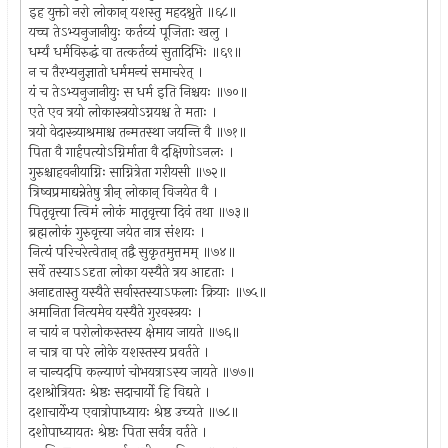
इह युक्तो नरो लोकान् यशस्तु महदश्नुते ॥६८॥
यच्च तेऽभ्यनुजानीयुः कर्तव्यं पूजिताः खलु ।
धर्म्यं धर्मविरुद्धं वा तत्कर्तव्यं सुतादिभिः ॥६९॥
न च तैरभ्यनुज्ञातो धर्ममन्यं समाचरेत् ।
यं च तेऽभ्यनुजानीयुः स धर्म इति निश्चयः ॥७०॥
एते एव त्रयो लोकास्त्रयोऽग्नयश्च ते मताः ।
त्रयो वेदास्त्र्याश्रमाश्च तन्मतस्था जयन्ति वै ॥७१॥
पिता वै गार्हपत्योऽग्निर्माता वै दक्षिणोऽनलः ।
गुरुश्चाहवनीयाग्निः साग्नित्रेता गरीयसी ॥७२॥
त्रिष्वप्रमाद्यन्नेतेषु त्रीन् लोकान् विजयेत वै ।
पितृवृत्त्या त्विमं लोकं मातृवृत्त्या दिवं तथा ॥७३॥
ब्रह्मलोकं गुरुवृत्त्या जयेत नात्र संशयः ।
नित्यं परिचरेत्वेतान् तद्वै सुकृतमुत्तमम् ॥७४॥
सर्वे तस्याऽऽदृता लोका यस्यैते त्रय आदृताः ।
अनादृतास्तु यस्यैते सर्वास्तस्याऽफलाः क्रियाः ॥७५॥
अमानिता नित्यमेव यस्यैते गुरवस्त्रयः ।
न चायं न परोलोकस्तस्य क्षेमाय जायते ॥७६॥
न चात्र वा परे लोके यशस्तस्य प्रवर्तते ।
न चान्यदपि कल्याणं चोभयत्राऽस्य जायते ॥७७॥
दशश्रोत्रियतः श्रेष्ठः सदाचार्यो हि विद्यते ।
दशाचार्येभ्य एवात्रोपाध्यायः श्रेष्ठ उच्यते ॥७८॥
दशोपाध्यायतः श्रेष्ठः पिता सर्वत्र वर्तते ।