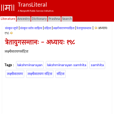
TransLiteral
A Nonprofit Public Service Initiative.
Literature
Ancestry
Dictionary
Prashna
Search
|
|
|
|
|
अध्यायः
संस्कृत सूची
संस्कृत स्तोत्र साहित्य
संहिता
लक्ष्मीनारायणसंहिता
त्रेतायुगसन्तानः
१९८
त्रेतायुगसन्तानः - अध्यायः १९८
लक्ष्मीनारायणसंहिता
Tags
:
lakshminarayan
lakshminarayan samhita
samhita
लक्ष्मीनारायण
लक्ष्मीनारायण संहिता
संहिता