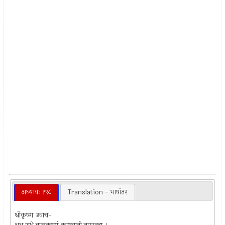
अध्यायः १९८
Translation - भाषांतर
श्रीकृष्ण उवाच-