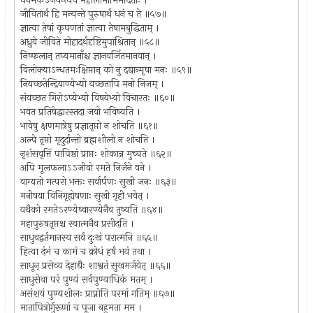
धनमेकेऽर्जयन्त्येव महालोभाभिमर्दिताः ।
जीवितार्थं हि मन्यन्ते पुरुषार्थं धनं च ते ॥५७॥
ज्ञात्वा तेषां कृपणतां ज्ञात्वा तेषामबुद्धिताम् ।
अध्रुवे जीविते मोहादर्थदृष्टिमुपाश्रितान् ॥५८॥
निष्फलान् तप्यमानाँश्च ज्ञानवर्जितमानवान् ।
विलोक्याऽन्धतमःक्षिप्तान् को नु दद्यान्मृषा मनः ॥५९॥
नियच्छतेन्द्रियाण्येभ्यो यच्छतापि मनो निजम् ।
संयच्छत गिरोऽप्येभ्यो विषयेभ्यो विचारतः ॥६०॥
भवत प्रतिषेद्धारस्तदा जयो भविष्यति ।
भावेषु क्षणमात्रेषु प्रज्ञातृप्तो न शोचति ॥६१॥
अल्पे तृप्तो मृदुर्दान्तो ब्रह्मशीलो न शोचति ।
नृशंसवृत्तिं पापिष्ठां प्राप्तः शोकान्न मुच्यते ॥६२॥
अपि मूलफलाऽऽजीवो रमते निर्जने वने ।
वाग्यतो मत्परो भक्तः सर्वार्पणः सुखी जनः ॥६३॥
मनीषया विनिगृह्येषणाः सुखी गृही भवेत् ।
यथैको रमतेऽरण्येष्वारण्येनैव तुष्यति ॥६४॥
महापुरुषतृप्तश्च स्वात्मनैव प्रसीदति ।
साधुवद्वर्तमानस्य सर्वं दुःखं परात्मनि ॥६५॥
हित्वा दंभं च कामं च क्रोधं हर्षं भयं तथा ।
साधून् प्रसेव्य देहाद्यैः शाश्वतं सुखमर्जयेत् ॥६६॥
साधुसेवा परं पुण्यं सर्वपुण्याधिकं मतम् ।
असंशयं पुण्यशीलः प्राप्नोति परमां गतिम् ॥६७॥
मातापित्रोर्गुरूणां च पूजा बहुमता मम ।