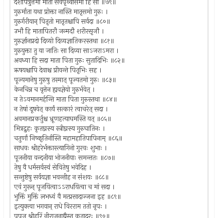
दशपित्रुत्तमा माता सर्वपृथ्वीसमा हि सा ॥७९॥
गुरुर्माता यथा प्रोक्ता नास्ति मातृसमो गुरुः ।
गुरुर्गरीयान् पितृतो मातृतश्चापि सर्वदा ॥८०॥
उभौ हि मातापितरौ जन्मदौ शरीरसृजौ ।
गुरुर्ज्ञानप्रदो दिव्यो दिव्यज्ञातिकरस्तथा ॥८१॥
गुरुयुक्ता तु या जातिः सा दिव्या साऽजराऽमरा ।
अवध्या हि सदा माता पिता गुरुः सुतादिभिः ॥८२॥
ऋषयश्चापि देवाश्च प्रीयन्ते पितृभिः सह ।
पूज्यमानेषु गुरुषु तस्मात् पूज्यतमो गुरुः ॥८३॥
केनचिन्न च वृत्तेन ह्यवज्ञेयो गुरुर्भवेत् ।
न तेऽवमानमर्हन्ति माता पिता गुरुस्तथा ॥८४॥
न तेषां दूषयेत् कार्यं सत्कारं त्वाचरेत् सदा ।
अवमानप्रकर्तुश्च भ्रूणहत्याघमस्ति यत् ॥८५॥
मित्रद्रुहः कृतघ्नस्य स्त्रीघ्नस्य गुरुघातिनः ।
चतुर्णां निष्कृतिर्नास्ति महामहातिपापिनाम् ॥८६॥
साधवः श्रीहरेर्भक्तास्त्यागिनो गुरवः शुभाः ।
पूजनीया वन्दनीया भोजनीयाः समन्ततः ॥८७॥
तेषु वै धर्मसर्वस्वं सेवितेषु भवेदिह ।
सन्तुष्टेषु सर्वयज्ञा भवन्तीह न संशयः ॥८८॥
एवं गुरून् पूजयित्वाऽऽराधयित्वा च मां सदा ।
भुक्तिं मुक्तिं लभध्वं वै मत्प्रसादाज्जना इह ॥८९॥
इत्युक्त्वा भगवान् राधे विरराम ततो नृपः ।
पुपूज श्रीहरिं नीराजनाद्यैस्तु कृतादरः ॥९०॥