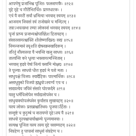
आपणेषु प्रजाभिश्च पूजितः फलनाणकैः ॥१२॥
गृहे गृहे च गौरीभिरर्चितः प्राणधारकः ।
एवं वै नगरीं सर्वां भ्रमित्वा भगवान् स्वयम् ॥१३॥
आजगाम निवासं स्वं राजोद्याने च मन्दिरम् ।
तत्राऽभवत्सभा रम्या लोकानां भगवान् स्वयम् ॥१४॥
पूजां प्राप्य प्रजाभ्यश्चोपादिदेश हितावहम् ।
संसारसागरश्चास्ति शीतोष्णादिप्रदः सदा ॥१५॥
निमज्जमानं स्पृशति दोषनक्रनखादिकम् ।
तरितुं नौस्वरूपा वै भवन्ति खलु साधवः ॥१६॥
तारयन्ति करे धृत्वा भवसागरमज्जितान् ।
भगवान् हृदये येषां नित्यं वसामि मोक्षदः ॥१७॥
ते पूज्याः साधवो धीरा हृदयं मे यतो मताः ।
साधुपक्षे विजयः स्यादैहिकः पारमार्थिकः ॥१८॥
असाधुयुक्तो विजयो ह्यध्रुवोऽस्वर्ग्य एव च ।
सादयत्येव जयिनं संसारे घोरकर्दमे ॥१९॥
यस्तु धर्मविलोपेन मर्यादालोपनेन च ।
साधुवाक्योपलंघनेन कुर्यात्तत्र सुखावहम् ॥२०॥
यस्य लोकाः प्रसन्नाश्चातिथयः पूजयाऽर्हिताः ।
सन्तुष्टं च कुटुम्बं च नारायणो गृहेऽस्य वै ॥२१॥
साधवो गुरवश्चाचार्याश्चान्ये पूज्यमानवाः ।
सत्यश्च पूजिता यस्य तस्य गृहे वसाम्यहम् ॥२२॥
निग्रहेण तु पापानां साधूनां संग्रहेण च ।