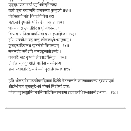
पुपूजुश्च प्रजा सर्वा बहुभिर्वस्तुभिस्तदा ।
राज्ञी पूजां चकारापि राजकन्या कुमुद्वती ॥९१॥
हरेर्हस्तग्रहं चक्रे विवाहविधिना तदा ।
महोत्सवं नृपश्चक्रे परिहारं चकार ह ॥९२॥
भोजयामास नृपतिर्हरिं प्राघूणिकाँस्ततः ।
विश्रम्य च निशां यापयित्वा प्रातः कृताह्निकः ॥९३॥
हरिः सज्जोऽभवद् गन्तुं कोलकक्ष्मेशराष्ट्रकम् ।
कृतदुग्धादिपानश्च कृतार्चनो विमानकम् ॥९४॥
समारुरोह सर्वेऽपि चारुरुहुस्ततोऽम्बरे ।
जयनादैः सह कृष्णो लेपनादर्षिसंयुतः ॥९५॥
लेपदेशान् ययुः शीघ्रं मानितो मानवैस्तदा ।
राजा स्वागतसिद्ध्यर्थं ययौ पुरोतिभावताः ॥९६॥
इति श्रीलक्ष्मीनारायणीयसंहितायां द्वितीये त्रेतासन्ताने काष्ठयाननृपस्य तुन्नवायापुर्यां
श्रीहरेर्भ्रमणं पूजनमुदेशनं भोजनं निशोत्तरं प्रातः
कोलकनृपराष्ट्राभिगमनमित्यादिनिरूपणनामाऽष्टनवत्यधिकशततमोऽध्यायः ॥१९८॥