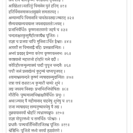
अथ राधे बालकृष्णं काष्ठयानो नृपस्तदा ।
आदिदेशाऽवतरितुं विमानेन युतं हरिम् ॥१॥
हरिर्विमानमाकाशादुद्याने समतारयत् ।
अन्यान्यपि विमानानि चावतेरुस्तदाऽम्बरात् ॥२॥
सैन्यवाद्यान्यवाद्यन्त जयनादास्ततोऽभवन् ।
प्रजाभिर्वर्धितः कृष्णनारायणो जहर्ष च ॥३॥
चन्दनाक्षतकुसुमैर्हारकाद्यैश्च पूजितः ।
राज्ञा च प्रजया चापि मुनिनाऽर्चित ईश्वरः ॥४॥
आययौ स विमानाद्वै बहिः प्रसन्नतान्वितः ।
अभयं प्रददन् प्रेम्णा करेण कृष्णवल्लभः ॥५॥
काष्ठयानो महाराजो हरेर्हारं गले ददौ ।
कोटिहीरकमूल्याढ्यं पादौ पुपूज चन्दनैः ॥६॥
पपौ जलं प्रसादोत्थं कुटुम्बं चाप्यपूजयत् ।
श्यामाश्वस्यन्दने कृष्णं न्यषादयन्मुदान्वितः ॥७॥
रात्रा छत्रं दधाराऽथ कुमारौ चामरे शुभे ।
तदा जयस्य निनदाः प्रभाभिरभिघोषिताः ॥८॥
गौरीभिः पुष्पमालाभिश्चाक्षतैर्वर्धितः प्रभुः ।
अथाऽन्यान् वै महीमानान् वाहनेषु शुभेषु च ॥९॥
राजा न्यषादयत् सम्यगुच्चावचेषु वै तदा ।
तुन्नवायानगर्यां श्रीहरिं त्वभ्रामयन्नृपः ॥१०॥
राज्ञा गोपुरमध्ये च समर्चितः परेश्वरः ।
प्रधानैः पञ्चवर्तिभिर्नीराजितश्च पूजितः ॥११॥
श्रेष्ठिभिः पूजितो मध्ये नगर्या हृदयांगणे ।