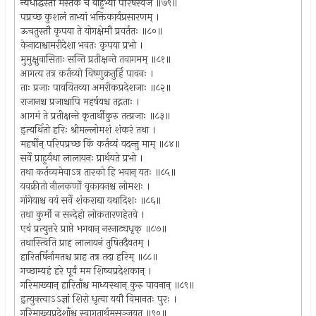
न्यधाद्धस्तौ मस्तके च बाहुभ्यां परिषस्वजे ॥७९॥
पप्रच्छ कुशलं ताभ्यां भक्तिकार्यप्रसारणम् ।
ऊचतुस्तौ कृपया ते योगक्षेमौ प्रवर्ततः ॥८०॥
केनाटाश्चामरीदेशा भवतः कृपया प्रभो ।
मुमुक्षुवासिताः सन्ति प्रतीक्षन्ते तवागमम् ॥८१॥
आगत्य तत्र कर्तव्यो विष्णुक्रतुर्हि पावनः ।
ताः प्रजाः पावयितव्या अमरीकप्रदेशजाः ॥८२॥
राजानश्च प्रजाश्चापि महर्षयश्च तद्गताः ।
आगमं ते प्रतीक्षन्ते कृतार्थीकुरु तत्प्रजाः ॥८३॥
इत्यर्थितो हरिः श्रीमल्लोमशं शंकरं तथा ।
महर्षीन् परिपप्रच्छ किं कर्तव्यं वदन्तु माम् ॥८४॥
सर्वे प्राहुर्यथा लालायनः प्रार्थयते प्रभो ।
तथा कर्तव्यमेवाऽत्र तारको हि भवान् यतः ॥८५॥
यवक्रीतो नीलकर्णो वृकायनश्च लोमशः ।
गांगेयाश्च वयं सर्वे शंकराद्या यथादिशः ॥८६॥
तथा कुर्मो न सन्देहो लोकतारणहेतवे ।
एवं प्रत्युत्तरे प्राप्ते भगवान् नरनाट्यधृक् ॥८७॥
तथास्त्विति प्राह लालायनं तुषितदैवतम् ।
हारितर्षिर्नामतश्च प्राह तत्र तदा हरिम् ॥८८॥
गच्छाम्यहं हरे पूर्वं मम शिष्यप्रदेशकान् ।
गरिमाख्यान् हारिताँश्च माध्यस्थान् कुरु पावनान् ॥८९॥
इत्युक्त्वाऽऽज्ञां शिरो धृत्वा ययौ विमानतः पुरः ।
गरिमाख्यप्रदेशाँश्च स्वागतार्थमसञ्जयत् ॥९०॥