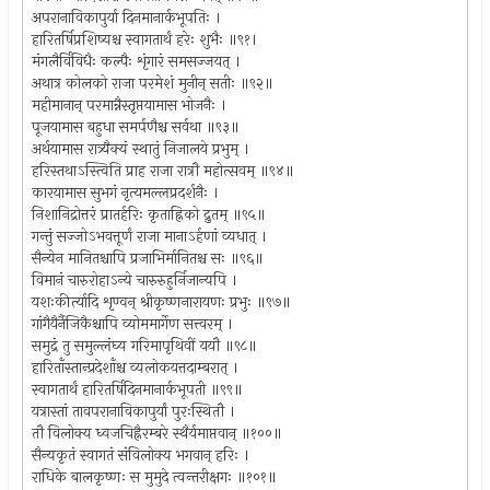
अपरानाविकापुर्या दिनमानार्कभूपतिः ।
हारितर्षिप्रशिष्यश्च स्वागतार्थं हरेः शुभैः ॥९१।
मंगलैर्विविधैः कल्पैः शृंगारं समसज्जयत् ।
अथात्र कोलको राजा परमेशं मुनीन् सतीः ॥९२॥
महीमानान् परमान्नैस्तृप्तयामास भोजनैः ।
पूजयामास बहुधा समर्पणैश्च सर्वथा ॥९३॥
अर्थयामास रात्र्यैक्यं स्थातुं निजालये प्रभुम् ।
हरिस्तथाऽस्त्विति प्राह राजा रात्रौ महोत्सवम् ॥९४॥
कारयामास सुभगं नृत्यमल्लप्रदर्शनैः ।
निशानिद्रोत्तरं प्रातर्हरिः कृताह्निको द्रुतम् ॥९५॥
गन्तुं सज्जोऽभवत्तूर्णं राजा मानाऽर्हणां व्यधात् ।
सैन्येन मानितश्चापि प्रजाभिर्मानितश्च सः ॥९६॥
विमानं चारुरोहाऽन्ये चारुरुहुर्निजान्यपि ।
यशःकीर्त्यादि शृण्वन् श्रीकृष्णनारायणः प्रभुः ॥९७॥
गांगैयैर्नैजिकैश्चापि व्योममार्गेण सत्त्वरम् ।
समुद्रं तु समुल्लंघ्य गरिमापृथिवीं ययौ ॥९८॥
हारिताँस्तान्प्रदेशाँश्च व्यलोकयत्तदाम्बरात् ।
स्वागतार्थं हारितर्षिदिनमानार्कभूपती ॥९९॥
यत्रास्तां तावपरानाविकापुर्यां पुरःस्थितौ ।
तौ विलोक्य ध्वजचिह्नैरम्बरे स्थैर्यमाप्तवान् ॥१००॥
सैन्यकृतं स्वागतं संविलोक्य भगवान् हरिः ।
राधिके बालकृष्णः स मुमुदे त्वन्तरीक्षगः ॥१०१॥