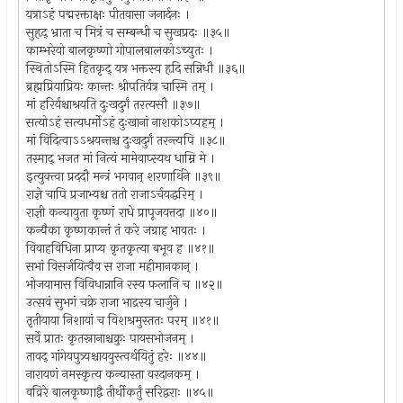
यत्राऽहं पद्मरक्ताक्षः पीतवासा जनार्दनः ।
सुहृद् भ्राता च मित्रं च सम्बन्धी च सुखप्रदः ॥३५॥
काम्भरेयो बालकृष्णो गोपालबालकोऽच्युतः ।
स्थितोऽस्मि हितकृद् यत्र भक्तस्य हृदि सन्निधौ ॥३६॥
ब्रह्मप्रियाप्रियः कान्तः श्रीपतिर्यत्र चास्मि तम् ।
मां हरिर्यश्चाश्रयति दुःखदुर्गं तरत्यसौ ॥३७॥
सत्योऽहं सत्यधर्मोऽहं दुःखानां नाशकोऽप्यहम् ।
मां विदित्वाऽऽश्रयन्तश्च दुःखदुर्गं तरन्त्यपि ॥३८॥
तस्माद् भजत मां नित्यं मामेवाप्स्यथ धाम्नि मे ।
इत्युक्त्वा प्रददौ मन्त्रं भगवान् शरणार्थिने ॥३९॥
राज्ञे चापि प्रजाभ्यश्च ततो राजाऽर्चयद्धरिम् ।
राज्ञी कन्यायुता कृष्णं राधे प्रापूजयत्तदा ॥४०॥
कन्यैका कृष्णकान्तं तं करे जग्राह भावतः ।
विवाहविधिना प्राप्य कृतकृत्या बभूव ह ॥४१॥
सभां विसर्जयित्वैव स राजा महीमानकान् ।
भोजयामास विविधान्नानि रस्य फलानि च ॥४२॥
उत्सवं सुभगं चक्रे राजा भाद्रस्य चार्जुने ।
तृतीयाया निशायां च विशश्रमुस्ततः परम् ॥४१॥
सर्वे प्रातः कृतस्नानाश्चक्रुः पायसभोजनम् ।
तावद् गांगेयपुत्र्यश्चाययुस्त्वर्थयितुं हरेः ॥४४॥
नारायणं नमस्कृत्य कन्यास्ता वरदानकम् ।
वव्रिरे बालकृष्णाद्वै तीर्थीकर्तुं सरिद्वराः ॥४५॥