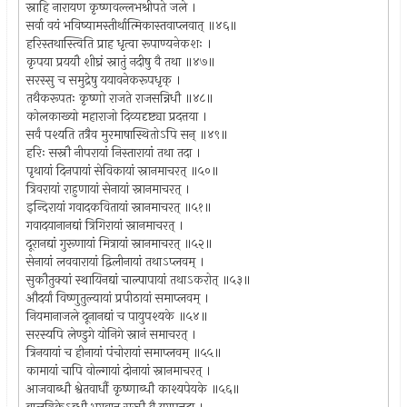
स्नाहि नारायण कृष्णवल्लभश्रीपते जले ।
सर्वा वयं भविष्यामस्तीर्थात्मिकास्तवाप्लवात् ॥४६॥
हरिस्तथास्त्विति प्राह धृत्वा रूपाण्यनेकशः ।
कृपया प्रययौ शीघ्रं स्नातुं नदीषु वै तथा ॥४७॥
सरस्सु च समुद्रेषु ययावनेकरूपधृक् ।
तथैकरूपतः कृष्णो राजते राजसन्निधौ ॥४८॥
कोलकाख्यो महाराजो दिव्यदृष्ट्या प्रदत्तया ।
सर्वं पश्यति तत्रैव मुरमाषास्थितोऽपि सन् ॥४९॥
हरिः सस्नौ नीपरायां निस्तारायां तथा तदा ।
पृथायां दिनपायां सेविकायां स्नानमाचरत् ॥५०॥
त्रिवरायां राहुणायां सेनायां स्नानमाचरत् ।
इन्दिरायां गवादकवितायां स्नानमाचरत् ॥५१॥
गवादयानानद्यां त्रिगिरायां स्नानमाचरत् ।
दूरानद्यां गुरूणायां मित्रायां स्नानमाचरत् ॥५२॥
सेनायां लववारायां द्विलीनायां तथाऽप्लवम् ।
सुकौतुक्यां स्थायिनद्यां चाल्पापायां तथाऽकरोत् ॥५३॥
औदर्यां विष्णुतुल्यायां प्रपीठायां समाप्लवम् ।
नियमानाजले दूनानद्यां च पायुपश्यके ॥५४॥
सरस्यपि लेण्डुगे योनिगे स्नानं समाचरत् ।
त्रिनयायां च हीनायां पंचोरायां समाप्लवम् ॥५५॥
कामायां चापि वोल्गायां दोनायां स्नानमाचरत् ।
आजवाब्धौ श्वेतवार्धौ कृष्णाब्धौ काश्यपेयके ॥५६॥