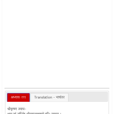
अध्यायः १९९
Translation - भाषांतर
श्रीकृष्ण उवाच-