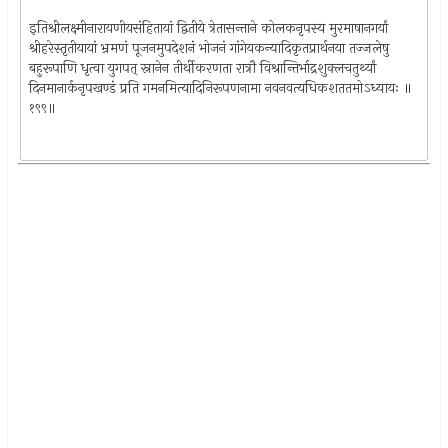
इतिश्रीलक्ष्मीनारायणीयसंहितायां द्वितीये त्रेतासन्ताने कोलकनृपस्य मुरमाषानगर्यां
श्रीहरेस्तृतीयायां भ्रमणं पूजनमुपदेशनं भोजनं गांगेयकन्यादिकृतप्रार्थनया तज्जलेषु
बहुरूपाणि धृत्वा युगपत् स्नानेन तीर्थीकरणता रात्रौ विश्रान्तिर्भाद्रशुक्लचतुर्थ्यां
दिनमानार्कनृपखण्डं प्रति गमनमित्यादिनिरूपणनामा नवनवत्यधिकशततमोऽध्यायः ॥
१९९॥