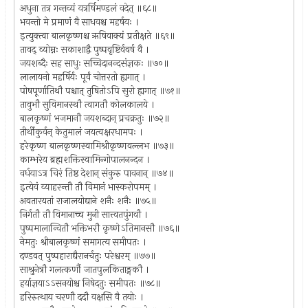
अधुना तत्र गन्तव्यं यत्रर्षिमण्डलं वदेत् ॥६८॥
भवन्तो मे प्रमाणं वै साधवश्च महर्षयः ।
इत्युक्त्वा बालकृष्णश्च ऋषिवाक्यं प्रतीक्षते ॥६९॥
तावद् व्योम्नः सकाशाद्वै पुष्पवृष्टिर्ववर्ष वै ।
जयशब्दैः सह साधुः सच्चिदानन्दसंज्ञकः ॥७०॥
लालायनो महर्षिर्यः पूर्वं चोत्तरतो ह्यगात् ।
पोषपूर्णातिथौ पश्चात् तुषितोऽपि सुरो ह्यगात् ॥७१॥
तावुभौ सुविमानस्थौ त्वागतौ कोलकालये ।
बालकृष्णं भजमानौ जयशब्दान् प्रचक्रतुः ॥७२॥
तीर्थीकुर्वन् केतुमालं जयत्वक्षरधामपः ।
हरेकृष्ण बालकृष्णस्वामिश्रीकृष्णवल्लभ ॥७३॥
काम्भरेय ब्रह्मशक्तिस्वामिन्गोपालनन्दन ।
वर्धयाऽत्र चिरं तिष्ठ देशान् संकुरु पावनान् ॥७४॥
इत्येवं व्याहरन्तौ तौ विमानं भास्करोपमम् ।
अवतारयतां राजालयोद्याने शनैः शनैः ॥७५॥
निर्गतौ तौ विमानाच्च मुनी सात्त्वतपुंगवौ ।
पुष्पमालान्वितौ भक्तिभरौ कृष्णेऽतिमानसौ ॥७६॥
नेमतुः श्रीबालकृष्णं समागत्य समीपतः ।
दण्डवत् पुष्पहाराद्यैरानर्चतुः परेश्वरम् ॥७७॥
साश्रुनेत्रौ गलत्कर्णौ जातपुलकिताङ्गकौ ।
हर्याज्ञयाऽऽसनयोश्च निषेदतुः समीपतः ॥७८॥
हरिरुत्थाय चरणौ ददौ वक्षसि वै तयोः ।