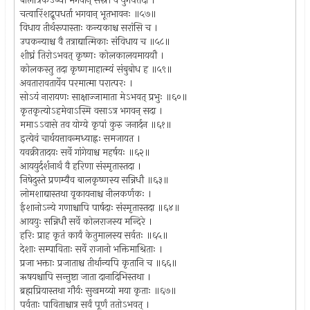
बालत्रिकेऽब्धौ भगवान् सस्नौ वै युगपत्तदा ।
चत्वारिंशद्रूपधर्ता भगवान् भूतभावनः ॥५७॥
विधाय तीर्थरूपास्ताः कन्यकाश्च सरांसि च ।
उपकन्याश्च वै तत्राद्यात्मिकाः संविधाय च ॥५८॥
शीघ्रं तिरोऽभवत् कृष्णः कोलकालयमाययौ ।
कोलकस्तु तदा कृष्णमाहात्म्यं संबुबोध ह ॥५९॥
अवतारावतार्येव परमात्मा परात्परः ।
सोऽयं नारायणः साक्षाज्जामाता मेऽभवत् प्रभुः ॥६०॥
कृतकृत्योऽहमेवाऽस्मि वसाऽत्र भगवन् सदा ।
ममाऽऽवासे तव योग्ये कृपां कुरु जनार्दन ॥६१॥
इत्येवं चार्थयत्तावन्मध्याह्नः समजायत ।
यवक्रीतादयः सर्वे गांगेयाश्च महर्षयः ॥६२॥
आययुर्दर्शनार्थं वै हरिणा संस्मृतास्तदा ।
निषेदुस्ते प्रणम्यैव बालकृष्णस्य सन्निधौ ॥६३॥
लोमशाद्यास्तथा वृकायनाश्च नीलकर्णकः ।
ईशानोऽन्ये गणाश्चापि पार्षदाः संस्मृतास्तदा ॥६४॥
आययुः सन्निधौ सर्वे कोलराजस्य मन्दिरे ।
हरिः प्राह कृतं कार्यं केतुमालस्य सर्वतः ॥६५॥
देशाः सम्पाविताः सर्वे राजानो भक्तिमाश्रिताः ।
प्रजा भक्ताः प्रजाताश्च तीर्थान्यपि कृतानि च ॥६६॥
ऋषयश्चापि सन्तुष्टा जाता दानादिभिस्तथा ।
ब्रह्मप्रियास्तथा गौर्यः सुखमय्यो मया कृताः ॥६७॥
पर्वताः पाविताश्चात्र सर्वं पूर्णं ततोऽभवत् ।