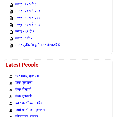
मन्त्र - २५१ ते ३००
मन्त्र - २०१ ते २५०
मन्त्र - १५१ ते २००
मन्त्र - १०१ ते १५०
मन्त्र - ५१ ते १००
मन्त्र - १ ते ५०
मन्त्र प्रतिलोम दुर्गासप्तशती पाठविधिः
Latest People
खटावकर, कृष्णराव
कंक, कृष्णाजी
कंक, येसाजी
कंक, कृष्णजी
काळे बसणीकर, गोविंद
काळे बसणीकर, कृष्णराव
कोल्हटकर, बळवंत