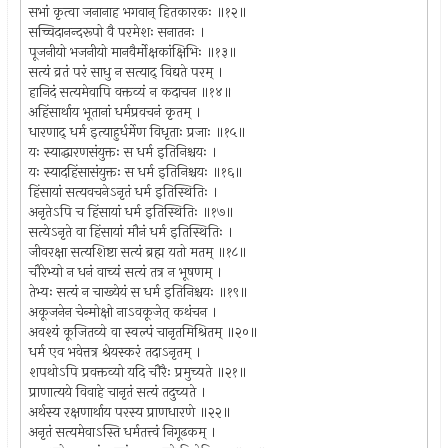
सभां कृत्वा जनानाह भगवान् हितकारकः ॥१२॥
सच्चिदानन्दरूपो वै परमेशः सनातनः ।
पूजनीयो भजनीयो मानवैर्मोक्षकांक्षिभिः ॥१३॥
सत्यं व्रतं परं साधु न सत्याद् विद्यते परम् ।
हानिदं सत्यमेवापि वक्तव्यं न कदाचन ॥१४॥
अहिंसार्थाय भूतानां धर्मप्रवचनं कृतम् ।
धारणाद् धर्म इत्याहुर्धर्मेण विधृताः प्रजाः ॥१५॥
यः स्याद्धारणसंयुक्तः स धर्म इतिनिश्चयः ।
यः स्यादहिंसासंयुक्तः स धर्म इतिनिश्चयः ॥१६॥
हिंसायां सत्यवचनेऽनृतं धर्म इतिस्थितिः ।
अनृतेऽपि च हिंसायां धर्म इतिस्थितिः ॥१७॥
सत्येऽनृते वा हिंसायां मौनं धर्म इतिस्थितिः ।
जीवरक्षा सत्यशिष्टा सत्यं ब्रह्म यतो मतम् ॥१८॥
चौरेभ्यो न धनं वाच्यं सत्यं तत्र न भूषणम् ।
तेभ्यः सत्यं न चाख्येयं स धर्म इतिनिश्चयः ॥१९॥
अकूजनेन चेन्मोक्षो नाऽवकूजेत् कथंचन ।
अवश्यं कूजितव्ये वा स्वल्पं चानृतमिश्रितम् ॥२०॥
धर्म एव भवेत्तत्र श्रेयस्करं तदाऽनृतम् ।
शपथोऽपि प्रवक्तव्यो यदि चौरैः प्रमुच्यते ॥२१॥
प्राणात्यये विवाहे चानृतं सत्यं तदुच्यते ।
अर्थस्य रक्षणार्थाय परस्य प्राणधारणे ॥२२॥
अनृतं सत्यमेवाऽस्ति धर्मतत्त्वं निगूढकम् ।