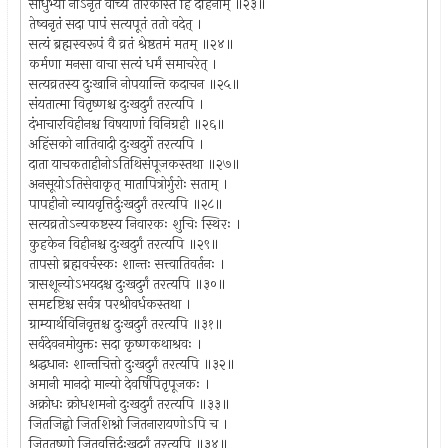
साधुभ्यो नाऽनृतं वाच्यं तारकास्ते हि देहिनाम् ॥२३॥
तेष्वनृतं सदा पापं सत्यपूतं ततो वदेत् ।
सत्यं ब्रह्मस्वरूपं वै व्रतं श्रेष्ठतमं मतम् ॥२४॥
कर्मणा मनसा वाचा सत्यं धर्मं समाचरेत् ।
सत्यव्रतस्य दुःखानि नोपयान्ति कदाचन ॥२५॥
संयतात्मा वितृष्णश्च दुःखदुर्गं तरत्यपि ।
दंभाचारविहीनश्च विषयाणां विनिग्रही ॥२६॥
अहिंसको नातिवादी दुःखदुर्गे तरत्यपि ।
दाता याचकताहीनोऽतिथिसंपूजकस्तथा ॥२७॥
अनसूयोऽतिसेवाकृत् मातापित्रोर्गुरोः सताम् ।
पापहीनो न्यायवृत्तिर्दुःखदुर्गं तरत्यपि ॥२८॥
सत्यव्रतोऽन्यकष्टस्य निवारकः शुचिः स्थिरः ।
कुहकेन विहीनश्च दुःखदुर्गं तरत्यपि ॥२९॥
तापसो ब्रह्मवर्चस्कः शान्तः सत्त्वातिवर्तनः ।
त्रासशून्योऽभयदश्च दुःखदुर्गं तरत्यपि ॥३०॥
समदृष्टिश्च सर्वत्र परश्रीवर्धकस्तथा ।
ग्राम्यार्थविनिवृत्तश्च दुःखदुर्गं तरत्यपि ॥३१॥
सर्वदेवनमोयुक्तः सदा कृष्णकथाश्रवः ।
श्रद्धधानः शान्तचित्तो दुःखदुर्गं तरत्यपि ॥३२॥
अमानी मानदो मान्यो देवर्षिपितृपूजकः ।
अक्रोधः क्रोधशमनो दुःखदुर्गं तरत्यपि ॥३३॥
जितजिह्वो जितशिश्नो जितनारायणोऽपि च ।
जिततृष्णो जितवृत्तिर्दुःखदुर्गं तरत्यपि ॥३४॥