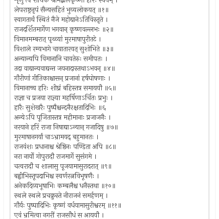
शृणु त्वं राधिके श्रीमद्बालकृष्णो हरिः स्वयम् ।
लेपराष्ट्रनृपं सैन्यसहितं भुव्यलोकयत् ॥१॥
स्वागतार्थं स्थितं नैजे महोद्यानेऽतिविस्तृते ।
राजदर्शितमार्गेण भगवान् कृष्णवल्लभः ॥२॥
विमानमम्बरात् पृथ्व्यां मुरमाषापुरीतटे ।
विशाले रम्यभागे चावातारयत् सुशोभिते ॥३॥
अन्यान्यपि विमानानि चावतेरुः समीपतः ।
तदा वाद्यान्यवाद्यन्त जयनादास्तथाऽभवन् ॥४॥
गौरीणां गीतिकाश्चासन् प्रजानां हर्षघोषणाः ।
विमानाच्च हरिः शीघ्रं बहिस्तत्र समाययौ ॥५॥
राज्ञा च प्रजया राज्ञ्या महर्षिणाऽर्चितः प्रभुः ।
हारैः सुशेखरैः पुष्पैश्चन्दनैरक्षतादिभिः ॥६
अन्येऽपि पूजितास्तत्र महीमानाः प्रजाजनैः ।
नरयाने हरिं राजा निषाद्याऽन्यान् गजादिषु ॥७॥
मुरमाषानगर्यां चाऽभ्रामयद् बहुमानतः ।
राजवंशः प्रधानाश्च श्रेष्ठिनः पण्डिता अपि ॥८॥
नरा नार्यो गोपुरादौ राजमार्गे सुसंगमे ।
चत्वरादौ च शालासु पूजयामासुरादरात् ॥९॥
बह्वीभिस्तूपदाभिश्च स्वर्णरत्नविभूषणैः ।
अनेकदिव्यभूषाभिः कम्बलैश्च धनैस्तथा ॥१०॥
स्थले स्थले प्रचक्रुस्ते नीराजनं समर्हणम् ।
गौर्यः पुष्पादिभिः कृष्णं वर्धयामासुरीश्वरम् ॥११॥
एवं भ्रमित्वा नगरीं राजसौधं स आययौ ।