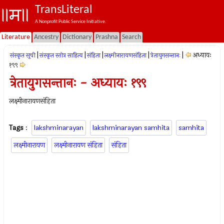
TransLiteral
A Nonprofit Public Service Initiative.
Literature
Ancestry
Dictionary
Prashna
Search
|
|
|
|
|
अध्यायः
संस्कृत सूची
संस्कृत स्तोत्र साहित्य
संहिता
लक्ष्मीनारायणसंहिता
त्रेतायुगसन्तानः
१९९
त्रेतायुगसन्तानः - अध्यायः १९९
लक्ष्मीनारायणसंहिता
Tags
:
lakshminarayan
lakshminarayan samhita
samhita
लक्ष्मीनारायण
लक्ष्मीनारायण संहिता
संहिता