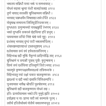
भक्तस्य सन्निधौ गत्वा भक्तं च समभावयत् ।
गोधनं सहसा श्रुत्वा वंशीं बालहरेस्तदा ॥९१॥
तूर्णं चायात् सरस्तीरे द्युविश्रामस्य सन्निधौ ।
भगवान् चक्रधार्येव निषसादाऽसनेऽर्पिते ॥९२॥
गोवृषाश्च समागत्य लिलिहुर्हरिपत्कजम् ।
दुग्धधाराः प्रमुञ्चन्त्यो गावश्चक्रुर्हि रंभणम् ॥९३॥
भक्तो दुग्धानि तत्कालं दोहयित्वा हरिं प्रभुम् ।
पाययामास रुचिरं मिष्टं श्रेष्ठं पयो मुहुः ॥९४॥
प्रशंसन् भगवान् दुग्धं पपौ भक्तसमर्पितम् ।
शंखचक्रगदापद्मधरं हस्तचतुष्टयम् ॥९५॥
दर्शयामास रूपं स्वं हर्यवताररूपिणम् ।
सिंहेभ्यश्च ददौ मुक्तिं वैकुण्ठं प्राहिणोद्धि तान् ॥९६॥
द्युविश्रामं च तत्पत्नीं पुत्रान् पुत्रीः कुटुम्बकम् ।
दिव्यं रूपं दर्शयित्वा हरिस्तूर्णं तिरोऽभवत् ॥९७॥
फाल्गुने कृष्णपक्षस्यैकादश्यां रात्रिमध्यके ।
सिंहेभ्यस्तु गवां रक्षां चकार बालकृष्णकः ॥९८॥
द्वादश्यां च ददौ भक्तो दानानि विविधान्यपि ।
पूजयामास भावैश्च श्रीपतिं पुरुषोत्तमम् ॥९९॥
द्युविश्रामो ददौ बालकृष्णाय गोधनं तदा ।
हरिः प्रत्यर्पयामास भक्तोऽपि मुमुदे ह्यति ॥१००॥
हर्याज्ञया च गाः प्राप्य ययौ स्वं काम्यकं पुरम् ।
तत्तीर्थं हरितीर्थाख्यं गोतीर्थं ख्यातमप्यभूत् ॥१०१॥