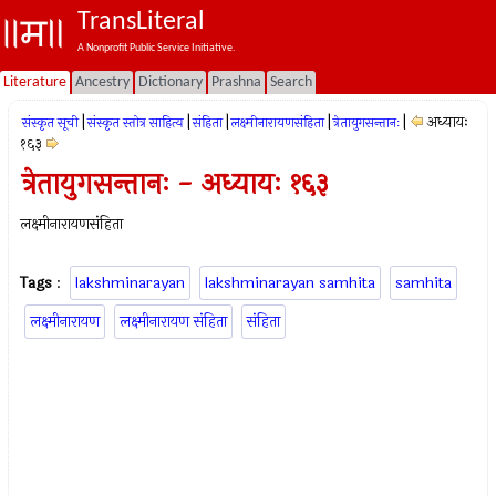
TransLiteral
A Nonprofit Public Service Initiative.
Literature
Ancestry
Dictionary
Prashna
Search
|
|
|
|
|
अध्यायः
संस्कृत सूची
संस्कृत स्तोत्र साहित्य
संहिता
लक्ष्मीनारायणसंहिता
त्रेतायुगसन्तानः
१६३
त्रेतायुगसन्तानः - अध्यायः १६३
लक्ष्मीनारायणसंहिता
Tags
:
lakshminarayan
lakshminarayan samhita
samhita
लक्ष्मीनारायण
लक्ष्मीनारायण संहिता
संहिता