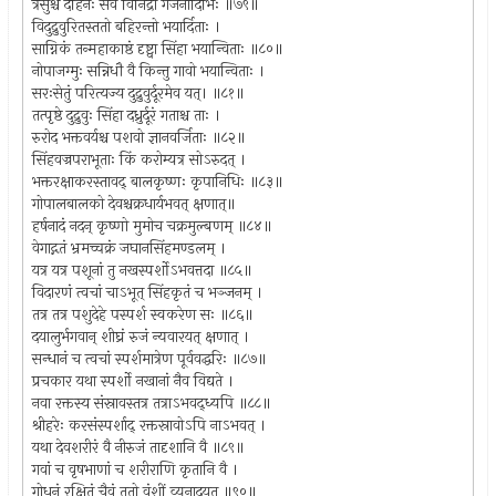
त्रेसुश्च देहिनः सर्वे विनिद्रा गर्जनादिभिः ॥७९॥
विदुद्रुवुरितस्ततो बहिरन्तो भयार्दिताः ।
साग्निकं तन्महाकाष्ठं दृष्ट्वा सिंहा भयान्विताः ॥८०॥
नोपाजग्मुः सन्निधौ वै किन्तु गावो भयान्विताः ।
सरःसेतुं परित्यज्य दुद्रुवुर्दूरमेव यत्। ॥८१॥
तत्पृष्ठे दुद्रुवुः सिंहा दध्रुर्दूरं गताश्च ताः ।
रुरोद भक्तवर्यश्च पशवो ज्ञानवर्जिताः ॥८२॥
सिंहवज्रपराभूताः किं करोम्यत्र सोऽरुदत् ।
भक्तरक्षाकरस्तावद् बालकृष्णः कृपानिधिः ॥८३॥
गोपालबालको देवश्चक्रधार्यभवत् क्षणात्॥
हर्षनादं नदन् कृष्णो मुमोच चक्रमुल्बणम् ॥८४॥
वेगाद्गतं भ्रमच्चक्रं जघानसिंहमण्डलम् ।
यत्र यत्र पशूनां तु नखस्पर्शोऽभवत्तदा ॥८५॥
विदारणं त्वचां चाऽभूत् सिंहकृतं च भञ्जनम् ।
तत्र तत्र पशुदेहे पस्पर्श स्वकरेण सः ॥८६॥
दयालुर्भगवान् शीघ्रं रुजं न्यवारयत् क्षणात् ।
सन्धानं च त्वचां स्पर्शमात्रेण पूर्ववद्धरिः ॥८७॥
प्रचकार यथा स्पर्शो नखानां नैव विद्यते ।
नवा रक्तस्य संस्रावस्तत्र तत्राऽभवद्ध्यपि ॥८८॥
श्रीहरेः करसंस्पर्शाद् रक्तस्रावोऽपि नाऽभवत् ।
यथा देवशरीरं वै नीरुजं तादृशानि वै ॥८९॥
गवां च वृषभाणां च शरीराणि कृतानि वै ।
गोधनं रक्षितं चैवं ततो वंशीं व्यनादयत् ॥९०॥