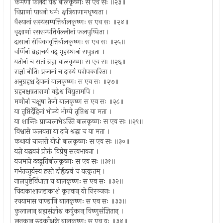
कर्मणां फलदो यश्च बालकृष्णः स एव सः ॥२३॥
विप्राणां पावनो धर्मः क्षत्रियाणामधृष्यता ।
वैश्यानां सस्यसम्पत्तिर्बालकृष्णः स एव सः ॥२४॥
वृक्षाणां रससम्पत्तिर्वल्लीनां फलपुष्पिता ।
दासानां सेविकावृत्तिर्बालकृष्णः स एव सः ॥२५॥
वर्णिनां ब्रह्मचर्यं यद् गृहस्थानां सपुत्रता ।
यतीनां च सतां ब्रह्म बालकृष्णः स एव सः ॥२६॥
राज्ञां नीतिः प्रजानां च दास्यं परोपकारिता ।
अनुग्रहश्च देवानां वालकृष्णः स एव सः ॥२७॥
ग्रहनक्षत्रताराणां वह्नेश्च विद्युतामपि ।
मणीनां चक्षुषा तेजो बालकृष्ण स एव सः ॥२८॥
या तृप्तिर्देहिनां भोज्ये भोग्ये तृप्तिश्च या मता ।
या शान्तिः प्राप्यलाभेऽस्ति बालकृष्णः स एव सः ॥२९॥
विश्वासे फलवत्ता या दाने श्रद्धा च या मता ।
कथायां चान्तरो बोधो बालकृष्णः स एव सः ॥३०॥
यज्ञे यद्धवनं प्रोक्तं विप्रेषु सत्त्वभावना ।
यजमाने ददद्वृत्तिर्बालकृष्णः स एव सः ॥३१॥
गर्भतन्तुर्यस्य हस्ते दौर्हृदत्वं च यत्कृतम् ।
नालपुष्टेर्विधाता च बालकृष्णः स एव सः ॥३२॥
चिदाकाशाजडाकाशं कृतवान् यो निरञ्जनः ।
रचयामास चाण्डानि बालकृष्णः स एव सः ॥३३॥
कुलालान् ब्रह्मसंज्ञाँश्च कर्षुकान् विष्णुसंज्ञितान् ।
लुनकान् रुद्रकाँश्चक्रे बालकृष्णः स एव यः ॥३४॥