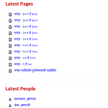
Latest Pages
मन्त्र - ४०१ ते ४५०
मन्त्र - ३५१ ते ४००
मन्त्र - ३०१ ते ३५०
मन्त्र - २५१ ते ३००
मन्त्र - २०१ ते २५०
मन्त्र - १५१ ते २००
मन्त्र - १०१ ते १५०
मन्त्र - ५१ ते १००
मन्त्र - १ ते ५०
मन्त्र प्रतिलोम दुर्गासप्तशती पाठविधिः
Latest People
खटावकर, कृष्णराव
कंक, कृष्णाजी