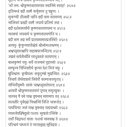
गृहाण मन्त्रं देवस्य कृष्णनारायणस्य मत् ।
'ओं नमः श्रीकृष्णनारायणाय स्वामिने स्वाहा' ॥५७॥
इतिमन्त्रं ददौ तस्मै कर्षुकाय तु षड्गुणः ।
सुकण्ठीं तौलसीं चापि ददौ नाम नरायणम् ॥५८॥
मालिकां प्रददौ तस्मै जपार्थं प्रतिमां तथा ।
ददौ दर्शनकार्यार्थं कृष्णनारायणस्य च ॥५९॥
मालायां जपनार्थं च कृष्णनारायणेति च ।
ददौ नाम तदा सर्वे प्रातस्तस्मात्प्रतस्थिरे ॥६०॥
आययुः कुंकुमवापीक्षेत्रं श्रीलोमशाश्रमम् ।
अश्वपट्टसरश्चापि सहस्रघटमन्दिरम् ॥६१॥
उद्यानं सर्वतीर्थानि व्यधुस्ततो नरायणम् ।
बालकृष्णं ययुः सर्वे राजमानं गृहान्तरे ॥६२॥
सम्पूज्य विधिवत्तीर्थं कृत्वा देशं निजं ययुः ।
द्युविश्रामः कृषीवलः सकुटुम्बो मुदान्वितः ॥६३॥
विचार्य तीर्थयात्रार्थं निर्ययौ काम्यकात्पुरात् ।
गोभिर्गोवृषभैः साकं चाश्वपट्टसरोवरम् ॥६४॥
आययौ श्रीकृष्णनारायणं गृणन् समुत्सुकः ।
चारयन् वै वने गाश्च वृषभान् सायमाप तत् ॥६५॥
सरस्तीरे पूर्वदक्षे विश्रान्तिं निशि चाकरोत् ।
पाययित्वा जलं गाश्च वृषभान् पादपाश्रये ॥६६॥
व्यसर्जयन्निषेदुस्ते पशवः सुखतोऽन्तिके ।
रात्रौ निद्रावशं याताः पशवो मानवाश्च ते ॥६७॥
परिश्रमं चाध्वजं ते व्यपानुदन् सुनिद्रया ।