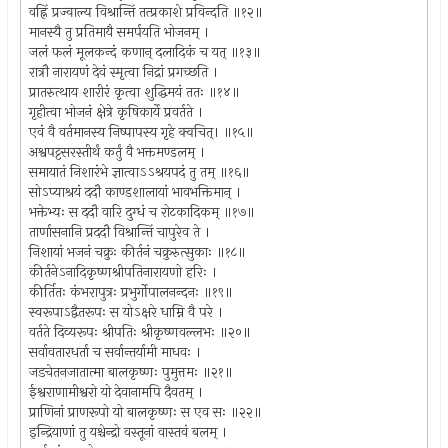
वह्निं प्रज्वाल्य विश्रान्तिं तत्प्रकाशे प्रविन्दति ॥१२॥
मानस्यै तु प्रतिमायै समर्पयति भोजनम् ।
जलं फलं मूलकन्दं कणान् दलादिकं च यत् ॥१३॥
रात्रौ नारायणं देवं स्मृत्वा निद्रां प्रगच्छति ।
प्रातरुत्थाय शारीरं कृत्वा शुद्धिमयं ततः ॥१४॥
गृहीत्वा भोजनं क्षेत्रे कृषिकार्ये प्रवर्तते ।
एवं वै वर्तमानस्य निष्पापस्य गृहे क्वचित्। ॥१५॥
अश्वपट्टसरस्तीर्थं कर्तुं वै भक्तमण्डलम् ।
समायातं निशारंभे ज्ञात्वाऽऽश्रयपदं तु तम् ॥१६॥
सोऽप्याश्रयं ददौ काण्डशालायां भावभक्तिमान् ।
भक्तेभ्यः स ददौ वारि दुग्धं च रोटकादिकम् ॥१७॥
तार्णासनानि प्रददौ विश्रान्तिं चापुरेव ते ।
निशायां भजनं चक्रुः कीर्तनं चक्रुरुत्सुकाः ॥१८॥
कीर्तनेऽनादिकृष्णश्रीपतिनारायणो हरिः ।
कीर्तितः कंभरापुत्रः प्रभुर्गोपालनन्दनः ॥१९॥
स्वरूपाऽद्वैतरूपः स योऽक्षरे धाम्नि वै परे ।
वर्तते दिव्यरूपः श्रीपतिः श्रीकृष्णवल्लभः ॥२०॥
सर्वावतारधर्ता च सर्वान्तर्यामी माधवः ।
जडचेतनजातात्मा बालकृष्णः पुमुत्तमः ॥२१॥
ईश्वराणामीश्वरो यो देवानामपि दैवतम् ।
प्राणिनां प्राणरूपो यो बालकृष्णः स एव सः ॥२२॥
इन्द्रियाणां तु यश्चेन्द्रो वस्तूनां वास्तवं बलम् ।