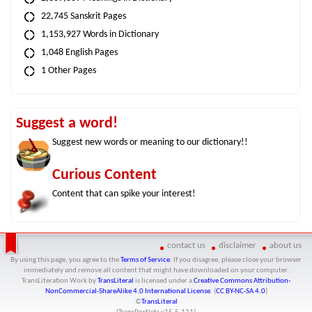
22,745 Sanskrit Pages
1,153,927 Words in Dictionary
1,048 English Pages
1 Other Pages
Suggest a word!
Suggest new words or meaning to our dictionary!!
Curious Content
Content that can spike your interest!
contact us
disclaimer
about us
By using this page, you agree to the
Terms of Service
. If you disagree, please close your browser
immediately and remove all content that might have downloaded on your computer.
TransLiteration Work
by
TransLiteral
is licensed under a
Creative Commons Attribution-
NonCommercial-ShareAlike 4.0 International License
. (
CC BY-NC-SA 4.0
)
©
TransLiteral