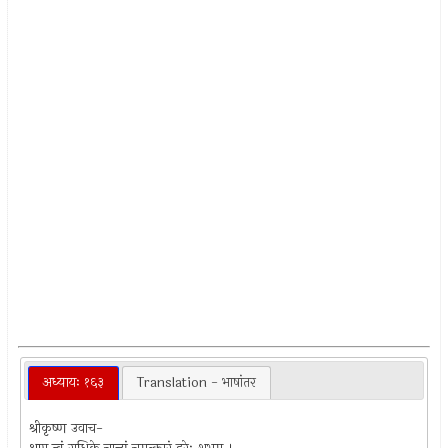
अध्यायः १६३
Translation - भाषांतर
श्रीकृष्ण उवाच-