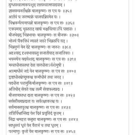
दुग्धयन्त्रात्मकपशून् रसयन्त्रात्मपादपान् ।
ज्ञानयन्त्रनराँश्चक्रे बालकृष्णः स एव यः ॥३५॥
आर्तवं च जगच्चक्रं चालयन्नियमेन यः ।
विश्वकर्मत्वमापन्नो बालकृष्णः स एव सः ॥३६॥
एकस्माद् भूस्तरात् खाद्यं भक्षयित्वाऽपि पादपाः ।
बीजभेदाद् भिन्नभावाः बालकृष्णः स बीजकः ॥३७॥
भोज्यं चैकविधं न्यस्तं जठरे भिन्नरूपि यत् ।
भिन्नगुणं येन देहे बालकृष्णः स जाठरः ॥३८॥
अदृश्याद् दृश्यभावास्तु सजातीयात् सजातिकाः ।
भवन्त्येव यदावेशाद् बालकृष्णः स एव सः ॥३९॥
मन्त्राधीनास्तथा देवा वागधीनाऽर्थशेमुषी ।
आत्माधीनं जडं येन बालकृष्णः स एव सः ॥४०॥
इष्टाधीनश्चेच्छुकश्च कर्माधीनं तथा जगत् ।
यदधीना परामुक्तिर्बालकृष्णः स एव सः ॥४१॥
अतिथीन् सेवते यश्च तस्मै सेवाफलप्रदः ।
बीजवच्छतधा दाता बालकृष्णः स एव सः ॥४२॥
सर्वसौख्यप्रदाता यः सर्वरक्षाकरश्च यः ।
सर्वमानसपूरश्च बालकृष्णः स एव सः ॥४३॥
रात्रिर्विश्रान्तिदा येन दिनं प्रवृत्तिदं कृतम् ।
निद्रा श्रमहरा क्लृप्ता बालकृष्णः स एव सः ॥४४॥
साधुरूपं धृतं येन वैराजं च तथा धृतम् ।
परमाणुः कृतो येन बालकृष्णः स एव सः ॥४५॥