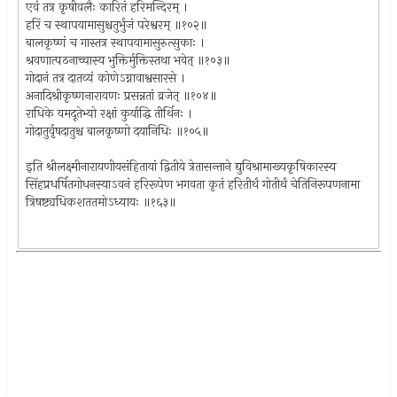
एवं तत्र कृषीवलैः कारितं हरिमन्दिरम् ।
हरिं च स्थापयामासुश्चतुर्भुजं परेश्वरम् ॥१०२॥
बालकृष्णं च गास्तत्र स्थापयामासुरुत्सुकाः ।
श्रवणात्पठनाच्चास्य भुक्तिर्मुक्तिस्तथा भवेत् ॥१०३॥
गोदानं तत्र दातव्यं कोणेऽग्नावाश्वसारसे ।
अनादिश्रीकृष्णनारायणः प्रसन्नतां व्रजेत् ॥१०४॥
राधिके यमदूतेभ्यो रक्षां कुर्याद्धि तीर्थिनः ।
गोदातुर्वृषदातुश्च बालकृष्णो दयानिधिः ॥१०५॥
इति श्रीलक्ष्मीनारायणीयसंहितायां द्वितीये त्रेतासन्ताने द्युविश्रामाख्यकृषिकारस्य
सिंहप्रधर्षितगोधनस्याऽवनं हरिरूपेण भगवता कृतं हरितीर्थं गोतीर्थं चेतिनिरूपणनामा
त्रिषष्ट्यधिकशततमोऽध्यायः ॥१६३॥