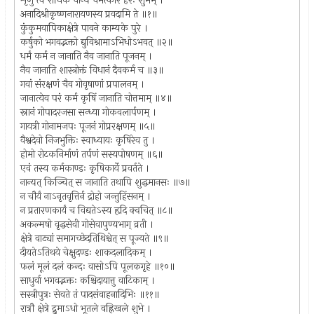
शृणु त्वं राधिके चान्यं चमत्कारं हरेः शुभम् ।
अनादिश्रीकृष्णनारायणस्य प्रवदामि ते ॥१॥
कुंकुमवापिकाक्षेत्रे पावने काम्यके पुरे ।
कर्षुको भगवद्भक्तो द्युविश्रामाऽभिधोऽभवत् ॥२॥
धर्मं कर्म न जानाति नैव जानाति पूजनम् ।
नैव जानाति शास्त्रोक्तं विधानं दैवकर्म च ॥३॥
गवां संरक्षणं चैव गोवृषाणां प्रपालनम् ।
जानात्येव परं कर्म कृषिं जानाति चोत्तमाम् ॥४॥
स्नानं गोपादरजसा सन्ध्या गोकवलार्पणम् ।
गायत्री गोनामजपः पूजनं गोप्ररक्षणम् ॥५॥
वैश्वदेवो निजभुक्तिः स्वाध्यायः कृषिरेव तु ।
होमो रोटकनिर्माणं तर्पणं सस्यपोषणम् ॥६॥
एवं तस्य कर्मकाण्डः कृषिकार्ये प्रवर्तते ।
नान्यत् किञ्चित् स जानाति तथापि शुद्धमानसः ॥७॥
न चौर्यं नाऽनृतवृत्तिर्न द्रोहो जन्तुहिंसनम् ।
न प्रतारणकार्यं च विद्यतेऽस्य हृदि क्वचित् ॥८॥
अकल्मषो वृद्धसेवी गोसेवापुण्यभाग् व्रती ।
क्षेत्रे वाट्यां समागच्छेदतिथिश्चेत् स पूज्यते ॥९॥
दीयतेऽतिथये चेक्षुदण्डः शाकदलादिकम् ।
फलं मूलं दलं कन्दः वासोऽपि पूलकगृहे ॥१०॥
साधुर्वा भगवद्भक्तः कश्चिदायात्तु वाटिकाम् ।
सस्त्रीपुत्रः सेवते तं पादसंवाहनादिभिः ॥११॥
रात्रौ क्षेत्रे द्रुमाऽधो भूतले वह्निखले शुभे ।