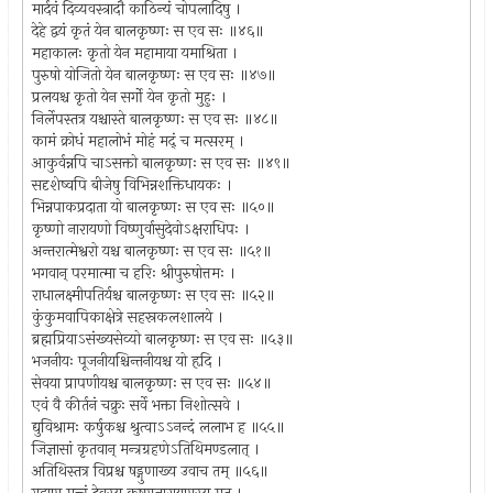
मार्दवं दिव्यवस्त्रादौ काठिन्यं चोपलादिषु ।
देहे द्वयं कृतं येन बालकृष्णः स एव सः ॥४६॥
महाकालः कृतो येन महामाया यमाश्रिता ।
पुरुषो योजितो येन बालकृष्णः स एव सः ॥४७॥
प्रलयश्च कृतो येन सर्गो येन कृतो मुहुः ।
निर्लेपस्तत्र यश्चास्ते बालकृष्णः स एव सः ॥४८॥
कामं क्रोधं महालोभं मोहं मद्ं च मत्सरम् ।
आकुर्वन्नपि चाऽसक्तो बालकृष्णः स एव सः ॥४९॥
सदृशेष्वपि बीजेषु विभिन्नशक्तिधायकः ।
भिन्नपाकप्रदाता यो बालकृष्णः स एव सः ॥५०॥
कृष्णो नारायणो विष्णुर्वासुदेवोऽक्षराधिपः ।
अन्तरात्मेश्वरो यश्च बालकृष्णः स एव सः ॥५१॥
भगवान् परमात्मा च हरिः श्रीपुरुषोत्तमः ।
राधालक्ष्मीपतिर्यश्च बालकृष्णः स एव सः ॥५२॥
कुंकुमवापिकाक्षेत्रे सहस्रकलशालये ।
ब्रह्मप्रियाऽसंख्यसेव्यो बालकृष्णः स एव सः ॥५३॥
भजनीयः पूजनीयश्चिन्तनीयश्च यो हृदि ।
सेवया प्रापणीयश्च बालकृष्णः स एव सः ॥५४॥
एवं वै कीर्तनं चक्रुः सर्वे भक्ता निशोत्सवे ।
द्युविश्रामः कर्षुकश्च श्रुत्वाऽऽनन्दं ललाभ ह ॥५५॥
जिज्ञासां कृतवान् मन्त्रग्रहणेऽतिथिमण्डलात् ।
अतिथिस्तत्र विप्रश्च षड्गुणाख्य उवाच तम् ॥५६॥