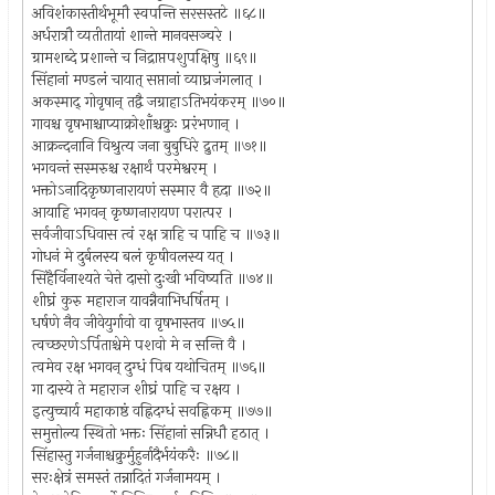
अविशंकास्तीर्थभूमौ स्वपन्ति सरसस्तटे ॥६८॥
अर्धरात्रौ व्यतीतायां शान्ते मानवसञ्चरे ।
ग्रामशब्दे प्रशान्ते च निद्राप्तपशुपक्षिषु ॥६९॥
सिंहानां मण्डलं चायात् सप्तानां व्याघ्रजंगलात् ।
अकस्माद् गोवृषान् तद्वै जग्राहाऽतिभयंकरम् ॥७०॥
गावश्च वृषभाश्चाप्याक्रोशाँश्चक्रुः प्ररंभणान् ।
आक्रन्दनानि विश्रुत्य जना बुबुधिरे द्रुतम् ॥७१॥
भगवन्तं सस्मरुश्च रक्षार्थं परमेश्वरम् ।
भक्तोऽनादिकृष्णनारायणं सस्मार वै हृदा ॥७२॥
आयाहि भगवन् कृष्णनारायण परात्पर ।
सर्वजीवाऽधिवास त्वं रक्ष त्राहि च पाहि च ॥७३॥
गोधनं मे दुर्बलस्य बलं कृषीवलस्य यत् ।
सिंहैर्विनाश्यते चेत्ते दासो दुःखी भविष्यति ॥७४॥
शीघ्रं कुरु महाराज यावन्नैवाभिधर्षितम् ।
धर्षणे नैव जीवेयुर्गावो वा वृषभास्तव ॥७५॥
त्वच्छरणेऽर्पिताश्चेमे पशवो मे न सन्ति वै ।
त्वमेव रक्ष भगवन् दुग्धं पिब यथोचितम् ॥७६॥
गा दास्ये ते महाराज शीघ्रं पाहि च रक्षय ।
इत्युच्चार्य महाकाष्ठं वह्निदग्धं सवह्निकम् ॥७७॥
समुत्तोल्य स्थितो भक्तः सिंहानां सन्निधौ हठात् ।
सिंहास्तु गर्जनाश्चक्रुर्मुहुर्नादैर्भयंकरैः ॥७८॥
सरःक्षेत्रं समस्तं तन्नादितं गर्जनामयम् ।