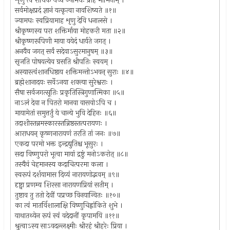
शृणु त्वं राधिके यच्च ज्यामघः प्राह भामिनीम् ।
सर्वमोक्षप्रदं ज्ञानं यत्कृत्वा नावशिष्यते ॥१॥
ज्यामघः स्वप्रियामाह शृणु देवि धनालसे ।
श्रीकृष्णस्य परा शक्तिर्माया मोहकरी मता ॥२॥
श्रीकृष्णरूपिणी माया ययेदं धार्यते जगत् ।
अनयैव जगत् सर्वं सदेवाऽसुरमानुषम् ॥३॥
सृजति पोषयत्येव ग्रसति श्रीपतिः स्वयम् ।
अस्यास्त्वंशानधिष्ठाय शक्तिमन्तोऽभवन् सुराः ॥४॥
ब्रह्मेशानादयः सर्वेऽनया शक्त्या सुरेश्वराः ।
सैषा सर्वजगत्सूतिः प्रकृतिस्त्रिगुणात्मिका ॥५॥
नाऽलं देवा न पितरो मानवा वासवोऽपि च ।
मायामेतां समुत्तर्तुं ये चान्ये भुवि देहिनः ॥६॥
तदाशीस्तन्नमस्कारस्तन्निष्ठस्तत्परायणः ।
आराधयन् कृष्णनारायणं तरति तां जनः ॥७॥
एकदा परमो भक्त इन्द्रद्युतिश्च भूसुरः ।
सदा विष्णुपरो भूत्वा मायां द्रष्टुं मनोऽकरोत् ॥८॥
तस्यैवं चेहमानस्य कदाचित्परमा कला ।
स्वरूपं दर्शयामास दिव्यं नारायणोद्भवम् ॥९॥
दृष्ट्वा प्रणम्य शिरसा नारायणप्रियां सतीम् ।
तुष्टाव तु ततो देवीं पप्रच्छ विनयान्वितः ॥१०॥
का त्वं मातर्विशालाक्षि विष्णुचिह्नांकिते शुभे ।
याथातथ्येन रूपं स्वं वदेदानीं कृपामयि ॥११॥
श्रुत्वाऽस्य साऽवदल्लक्ष्मीः श्रीरहं श्रीहरेः प्रिया ।