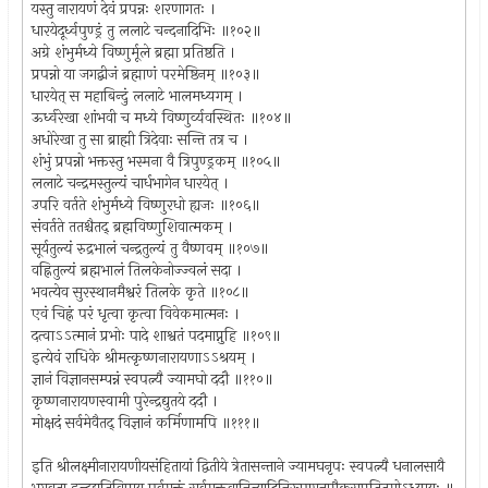
यस्तु नारायणं देवं प्रपन्नः शरणागतः ।
धारयेदूर्ध्वपुण्ड्रं तु ललाटे चन्दनादिभिः ॥१०२॥
अग्रे शंभुर्मध्ये विष्णुर्मूले ब्रह्मा प्रतिष्ठति ।
प्रपन्नो या जगद्बीजं ब्रह्माणं परमेष्ठिनम् ॥१०३॥
धारयेत् स महाबिन्दुं ललाटे भालमध्यगम् ।
ऊर्ध्वरेखा शांभवी च मध्ये विष्णुर्व्यवस्थितः ॥१०४॥
अधोरेखा तु सा ब्राह्मी त्रिदेवाः सन्ति तत्र च ।
शंभुं प्रपन्नो भक्तस्तु भस्मना वै त्रिपुण्ड्रकम् ॥१०५॥
ललाटे चन्द्रमस्तुल्यं चार्धभागेन धारयेत् ।
उपरि वर्तते शंभुर्मध्ये विष्णुरधो ह्यजः ॥१०६॥
संवर्तते ततश्चैतद् ब्रह्मविष्णुशिवात्मकम् ।
सूर्यतुल्यं रुद्रभालं चन्द्रतुल्यं तु वैष्णवम् ॥१०७॥
वह्नितुल्यं ब्रह्मभालं तिलकेनोज्ज्वलं सदा ।
भवत्येव सुरस्थानमैश्वरं तिलके कृते ॥१०८॥
एवं चिह्नं परं धृत्वा कृत्वा विवेकमात्मनः ।
दत्वाऽऽत्मानं प्रभोः पादे शाश्वतं पदमाप्नुहि ॥१०९॥
इत्येवं राधिके श्रीमत्कृष्णनारायणाऽऽश्रयम् ।
ज्ञानं विज्ञानसम्पन्नं स्वपत्न्यै ज्यामघो ददौ ॥११०॥
कृष्णनारायणस्वामी पुरेन्द्रद्युतये ददौ ।
मोक्षदं सर्वमेवैतद् विज्ञानं कर्मिणामपि ॥१११॥
इति श्रीलक्ष्मीनारायणीयसंहितायां द्वितीये त्रेतासन्ताने ज्यामघनृपः स्वपत्न्यै धनालसायै