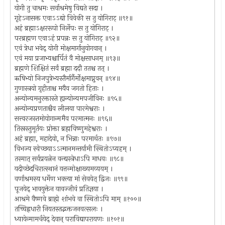
योगी तु चाश्रमः सर्वाश्रमेषु विद्यते सदा ।
गृहेऽनासक्त एवाऽऽद्यो विवेकी स तु योगिराट् ॥९१॥
अहं ब्रह्माऽक्षररूपो निर्लेपः स तु योगिराट् ।
परब्रह्मण एवाऽहं प्रपन्नः स तु योगिराट् ॥९२॥
एवं त्रेधा भवेद् योगी मोक्षमार्गानुयोगवान् ।
एवं मया प्रजाभ्यश्चार्पितं वै मोक्षसाधनम् ॥९३॥
ब्रह्मणे शिक्षितं सर्वं ब्रह्मा ददौ ततश्च तत् ।
ऋषिभ्यो निजपुत्रेभ्यस्तैर्मार्गैर्मोक्षमाप्नुवन् ॥९४॥
गुणास्त्रयो गृहीताश्च मयैव जगतो हिताः ।
अन्योन्यमनुरक्तास्ते ह्यन्योन्यमपजीविनः ॥९५॥
अन्योन्यप्रणताश्चैव लीलया पारमेश्वराः ।
सत्त्वरजस्तमोयोगान्ममैव परमात्मनः ॥९६॥
तिस्रस्तुमूर्तयः प्रोक्ता ब्रह्मविष्णुमहेश्वराः ।
अहं ब्रह्मा, महादेवो, न भिन्नाः परमार्थतः ॥९७॥
विभज्य स्वेच्छयाऽऽत्मानमन्तर्यामी स्थितोऽप्यहम् ।
तस्मात् सर्वप्रयत्नेन वन्द्यस्त्रेधाऽपि माधवः ॥९८॥
यदीच्छेदचिरात्स्थानं यत्तन्मोक्षाख्यमव्ययम् ।
वर्णाश्रमस्य धर्मेण भक्त्या मां सेवयेत् द्विजः ॥९९॥
पूजयेद् भावयुक्तेन यावज्जीवं प्रतिज्ञया ।
आश्रमे वैष्णवे ब्राह्मे शांभवे वा स्थितोऽपि माम् ॥१००॥
तच्चिह्नधारी नियतस्तद्भक्तजनवत्सलः ।
ध्यायेन्मामर्चयेद् देवान् पराविद्यापरायणः ॥१०१॥