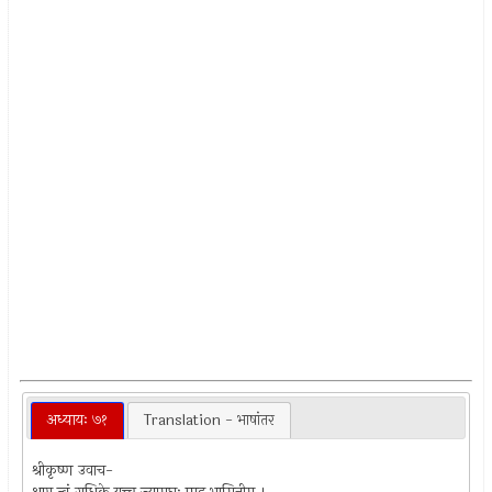
अध्यायः ७१
Translation - भाषांतर
श्रीकृष्ण उवाच-