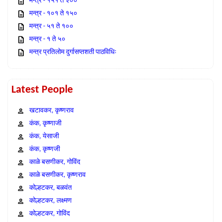
मन्त्र - १५१ ते २००
मन्त्र - १०१ ते १५०
मन्त्र - ५१ ते १००
मन्त्र - १ ते ५०
मन्त्र प्रतिलोम दुर्गासप्तशती पाठविधिः
Latest People
खटावकर, कृष्णराव
कंक, कृष्णाजी
कंक, येसाजी
कंक, कृष्णजी
काळे बसणीकर, गोविंद
काळे बसणीकर, कृष्णराव
कोल्हटकर, बळवंत
कोल्हटकर, लक्ष्मण
कोल्हटकर, गोविंद