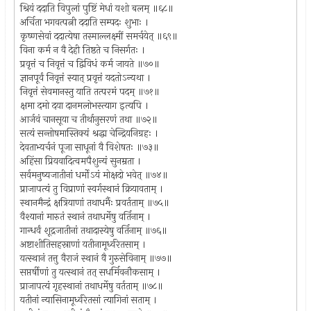
श्रियं ददाति विपुलां पुष्टिं मेधां यशो बलम् ॥६८॥
अर्चिता भगवत्पत्नी ददाति सम्पदः शुभाः ।
कृष्णसेवां ददात्येषा तस्माल्लक्ष्मीं समर्चयेत् ॥६९॥
विना कर्म न वै देही तिष्ठते च निसर्गतः ।
प्रवृत्तं च निवृत्तं च द्विविधं कर्म जायते ॥७०॥
ज्ञानपूर्वं निवृत्तं स्यात् प्रवृत्तं यदतोऽन्यथा ।
निवृत्तं सेवमानस्तु याति तत्परमं पदम् ॥७१॥
क्षमा दमो दया दानमलोभस्त्याग इत्यपि ।
आर्जवं चानसूया च तीर्थानुसरणं तथा ॥७२॥
सत्यं सन्तोषमास्तिक्यं श्रद्धा चेन्द्रियनिग्रहः ।
देवताभ्यर्चनं पूजा साधूनां वै विशेषतः ॥७३॥
अहिंसा प्रियवादित्वमपैशुन्यं सुनम्रता ।
सर्वमनुष्यजातीनां धर्मोऽयं मोक्षदो भवेत् ॥७४॥
प्राजापत्यं तु विप्राणां स्वर्गस्थानं क्रियावताम् ।
स्थानमैन्द्रं क्षत्रियाणां तथाधर्मैः प्रवर्तताम् ॥७५॥
वैश्यानां मारुतं स्थानं तथाधर्मेषु वर्तिनाम् ।
गान्धर्वं शूद्रजातीनां तथादास्येषु वर्तिनाम् ॥७६॥
अष्टाशीतिसहस्राणां यतीनामूर्ध्वरेतसाम् ।
यत्स्थानं तत्तु वैराजं स्थानं वै गुरुसेविनाम् ॥७७॥
सप्तर्षीणां तु यत्स्थानं तत् सधर्मिवनौकसाम् ।
प्राजापत्यं गृहस्थानां तथाधर्मेषु वर्तताम् ॥७८॥
यतीनां न्यासिनामूर्ध्वरेतसां त्यागिनां सताम् ।