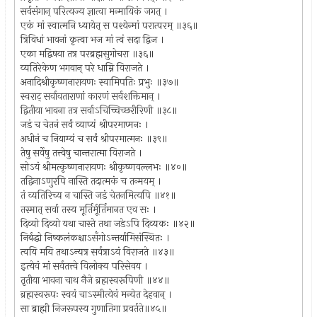
सर्वसंगान् परित्यज्य ज्ञात्वा मन्मायिकं जगत् ।
एकं मां स्वात्मनि ध्यायेत् स पश्येन्मां परात्परम् ॥३६॥
त्रिविधां भावनां कृत्वा भज मां त्वं सदा द्विज ।
एका मद्विषया तत्र परब्रह्मसुगोचरा ॥३६॥
व्यतिरेकेण भगवान् परे धाम्नि विराजते ।
अनादिश्रीकृष्णनारायणः स्वामिपतिः प्रभुः ॥३७॥
स्वराट् सर्वावताराणां कारणं सर्वशक्तिमान् ।
द्वितीया भावना तत्र सर्वाऽचिच्चिच्छरीरिणी ॥३८॥
जडं च चेतनं सर्वं व्याप्यं श्रीपरमाप्मनः ।
अधीनं च नियाम्यं च सर्वं श्रीपरमात्मनः ॥३९॥
तेषु सर्वेषु तत्त्वेषु चान्तरात्मा विराजते ।
सोऽयं श्रीमत्कृष्णनारायणः श्रीकृष्णवल्लभः ॥४०॥
तद्विनाऽणुरपि नास्ति तदात्मकं च तन्मयम् ।
तं व्यतिरिच्य न चास्ति जडं चेतनमित्यपि ॥४१॥
तस्मात् सर्वा तस्य मूर्तिर्मूर्तिमानत एव सः ।
दिव्यो दिव्यो यथा चास्ते तथा जडेऽपि दिव्यकः ॥४२॥
निर्बद्धो निष्कलंकश्चाऽसँगोऽन्तर्यामिसंस्थितः ।
त्वयि मयि तथाऽन्यत्र सर्वत्राऽयं विराजते ॥४३॥
इत्येवं मां सर्वतत्त्वे विलोक्य परिसेवय ।
तृतीया भावना चाथ नैजे ब्रह्मस्वरूपिणी ॥४४॥
ब्रह्मस्वरूपः स्वयं चाऽस्मीत्येवं मन्येत देहवान् ।
सा ब्राह्मी निजरूपस्य गुणातिगा प्रवर्तते॥४५॥