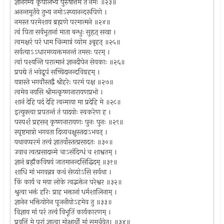
ज्ञानगम्य कृपालभ्य पुरुषोत्तम ते नमः ॥२३॥
अनन्तमूर्तये तुभ्य नमोऽस्प्वानन्दरूपिणे ।
नमस्त परमेशाय ब्रह्मणे परमात्मने ॥२४॥
त्वं पिता सर्वभूतानां माता बन्धुः सुहृत् सखा ।
त्वमक्षरं परं धाम चिन्मात्रं व्योम ३बृहत् ॥२५॥
सर्वत्याऽऽधारमव्यक्तमनन्तं तमसः परम् ।
त्वां पश्यन्ति परात्मानं ज्ञानदीपेन सेवकाः ॥२६॥
प्रपद्ये तं भवेद्रूपं सच्चिदानन्दविग्रहम् ।
यत्रास्ते भगवौस्तद्वै श्रीहरेः परमं पक्ष ॥२७॥
त्वमेव नयसि श्रीमत्कृष्णनारायणप्रभो ।
शानं देहि पदं देहि त्वन्माया मा प्रदेहि मे ॥२८॥
इत्युक्त्वा प्रपतन्तं तं पादयोः स्वकरेण ह ।
पस्पर्श प्रहसन् कृष्णनारायणः पुनः पुनः ॥२९॥
स्पृष्टमात्रो भगवता दिव्यचक्षुस्तदाऽभवत् ।
यथावप्परमं तत्त्वं ज्ञातवाँस्तत्प्रसादतः ॥३०॥
उवाच त्वत्प्रसादान्मे चाऽसंदिग्धं च शाश्वतम् ।
ज्ञानं ब्रह्मैकविषयं जातमानन्दसिद्धिदम् ॥३१॥
शाधि मां भगवन्नत्र कथं सेव्योऽसि सर्वथा ।
किं कार्य च मया लोके त्वद्भक्तेन परेश्वर ॥३२॥
श्रुत्वा भक्तं हरिः प्राह भक्तानां धर्मशालिनाम् ।
ज्ञानेन भक्तियोगेन पूजनीयोऽहमेव तु ॥३३॥
विज्ञाय मां परं तत्त्वं विभूतिं कार्यकारणम् ।
प्रवृत्तिं मे परां ज्ञात्वा मोक्षार्थी मां समर्चयेत्। ॥३४॥