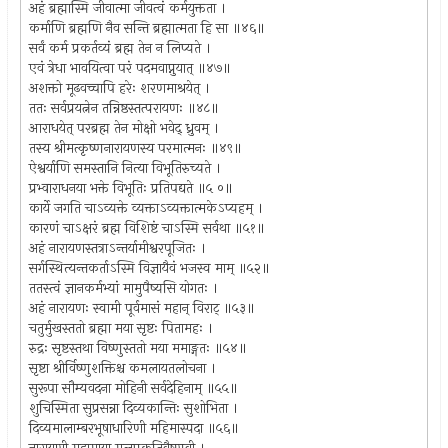
अहं ब्रह्मास्मि जीवात्मा जीवत्वं कर्मयुक्तता ।
कर्माणि ब्रह्मणि नैव सन्ति ब्रह्मात्मता हि सा ॥४६॥
सर्वं कर्म प्रकर्तव्यं ब्रह्म तेन न लिप्यते ।
एवं त्रेधा भावयित्वा परं पदमवाप्नुयात् ॥४७॥
अशक्तो मूढवच्चापि हरेः शरणमाश्रयेत् ।
ततः सर्वप्रयत्नेन तन्निष्ठस्तत्परायणः ॥४८॥
आराधयेत् परब्रह्म तेन मोक्षो भवेद् ध्रुवम् ।
तस्य श्रीमत्कृष्णनारायणस्य परमात्मनः ॥४९॥
ऐश्वर्याणि समस्तानि नित्या विभूतिरुच्यते ।
प्रभ्वाराधनया भक्ते विभूतिः प्रतिपद्यते ॥५ ०॥
कार्ये जगति चाऽव्यक्ते व्यक्ताऽव्यक्तात्मकेऽप्यहम् ।
कारणं चाऽक्षरं ब्रह्म विशिष्टं चाऽस्मि सर्वथा ॥५१॥
अहं नारायणस्तत्राऽन्तर्यामीश्वरपूजितः ।
सर्गस्थित्यन्तकर्ताऽस्मि विज्ञायैवं भजस्व माम् ॥५२॥
ततस्त्वं ज्ञानकर्मभ्यां मामुपैष्यसि योगतः ।
अहं नारायणः स्वामी पूर्वमासं महान् विराट् ॥५३॥
चतुर्मुखस्ततो ब्रह्मा मया सृष्टः पितामहः ।
रुद्रः सृष्टस्तथा विष्णुस्ततो मया ममाङ्गतः ॥५४॥
सृष्टा श्रीर्विष्णुशक्तिश्च कमलायतलोचना ।
सुरूपा सौम्यवदना मोहिनी सर्वदेहिनाम् ॥५५॥
शुचिस्मिता सुप्रसन्ना दिव्यकान्तिः सुशोभिता ।
दिव्यमालाम्बरभूषाधारिणी महिमास्पदा ॥५६॥