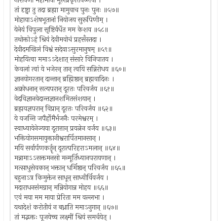
नारायणी महामाया मूलप्रकृतिवैष्णवी ।
तां दृष्ट्वा तु तदा ब्रह्मा मामुवाच पुनः पुनः ॥५७॥
मोहायाऽशेषभूतानां नियोजय सुरूपिणीम् ।
येनेयं विपुला सृष्टिर्वर्धेत मम केशव ॥५८॥
तथोक्तोऽहं श्रियं देवीमवोचं प्रहसँस्तदा ।
देवीदमखिलं विश्वं सदेवाऽसुरमानुषम् ॥५९॥
मोहयित्वा ममाऽऽदेशात् संसारे विनिपातय ।
केवलां त्वां ये भजेरन् तान् त्वयि सन्निरोधय ॥६०॥
ज्ञानयोगरतान् दान्तान् ब्रह्मिष्ठान् ब्रह्मवादिनः ।
अक्रोधनान् सत्यपरान् दूरतः परिवर्जय ॥६१॥
वेदविज्ञानवेदान्तज्ञानशमितसंशयान् ।
ब्रह्मयज्ञपरान् विप्रान् दूरतः परिवर्जय ॥६२॥
ये यजन्ति जपैर्होमैर्भजनैः परमेश्वरम् ।
स्वाध्यायेनेज्यया दूरात्तान् प्रयत्नेन वर्जय ॥६३॥
भक्तियोगसमायुक्तानीश्वरार्पितमानसान् ।
मयि सर्वार्पणकर्तॄन् दूरात्परिहराऽमलान् ॥६४॥
मन्नामाऽऽसक्तमनसो मन्मूर्तिध्यानपरायणान् ।
मत्साधुसेवकान् भक्तान् धर्मिष्ठान् परिवर्जय ॥६५॥
बहुनाऽत्र किमुक्तेन साधून् साध्वीर्विवर्जय ।
मदाराधनसंमग्नान् मन्नियोगान्न मोहय ॥६६॥
एवं मया मम माया प्रेरिता मम वल्लभा ।
यथादेशं करोतीयं न बध्नाति ममाऽनुगान् ॥६७॥
तां मद्भक्तः पूजयेच्च लक्ष्मीं श्रियं समर्चयेत् ।