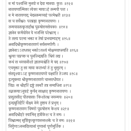
न मां पश्यन्ति मुनयो न देवा मानवाः कुतः ॥१२॥
नारायणात्मिका त्वेका मायाऽहं तन्मयी परा ।
न मे नारायणाद् भेदस्तन्मय्यहं परमेश्वरी ॥१३॥
स च सर्वेश्वरः परब्रह्म कृष्णनरायणः ।
तन्मयास्तत्कृतार्हाश्च पुरुषोत्तमसेवकाः ॥१४॥
ज्ञानेन कर्मयोगेन ये भजन्ति परेश्वरम् ।
ते तस्य परमा भक्ता न तेषां प्रभवाम्यहम् ॥१५॥
अनादिश्रीकृष्णनारायणं सर्वसमर्पणैः ।
ज्ञानेनाऽऽराधयन् भक्तोऽवश्यं मोक्षमवाप्स्यति ॥१६॥
श्रुत्वा पप्रच्छ च पुनरिन्द्रद्यतिः श्रियं तदा ।
कथं स भगवानीशो ज्ञातव्यश्चेति मे वद ॥१७॥
एवमुक्ता तु सा माया कराभ्यां तं तु भूसुरम् ।
संस्पृश्याऽऽह कृष्णनारायणो वक्ष्यति तेऽनघ ॥१८॥
इत्युक्त्वा श्रीकृष्णनारायणे चान्तरधीयत ।
विप्रः स श्रीहरिं द्रष्टुं तस्थौ तत्र समाधिना ॥१९॥
तद्भक्त्याऽनुग्रहं कुर्वन् साक्षात् कृष्णनारायणः ।
प्रादुरासीत् पीतवासाः किशोरश्च जगन्मयः ॥२०॥
इन्द्रद्युतिर्हरिं वीक्ष्य नेमे तुष्टाव तं प्रभुम् ।
कृष्णनारायण विष्णो पुरुषोत्तम केशव ॥२१॥
अनादिश्रीहरे स्वामिन् हृषीकेश च ते नमः ।
विश्वात्मन् सृष्टिकृत्कृणानन्तशक्ते च ते नमः ॥२२॥
निर्गुणाऽनन्तदिव्यानां गुणानां पूर्णमूर्तिक ।