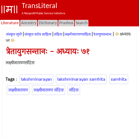
TransLiteral
A Nonprofit Public Service Initiative.
Literature
Ancestry
Dictionary
Prashna
Search
|
|
|
|
|
अध्यायः
संस्कृत सूची
संस्कृत स्तोत्र साहित्य
संहिता
लक्ष्मीनारायणसंहिता
त्रेतायुगसन्तानः
७१
त्रेतायुगसन्तानः - अध्यायः ७१
लक्ष्मीनारायणसंहिता
Tags
:
lakshminarayan
lakshminarayan samhita
samhita
लक्ष्मीनारायण
लक्ष्मीनारायण संहिता
संहिता