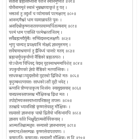
सतीनां ब्रह्मसाध्वीनां वैराजं स्थानमुच्यते ॥७९॥
योगीनाममृतं स्थानं भूम्नश्चाव्याकृतं तु यत् ।
भक्तानां तु तदूर्ध्वं च व्योमाख्यं परमक्षरम् ॥८०॥
आनन्दमैश्वरं धाम यस्मान्नावर्तते पुनः ।
अनादिश्रीकृष्णनारायणस्वाम्यर्पितात्मनाम् ॥८१॥
परमं धाम एवास्ति परमेश्वरराजितम् ।
सर्वैब्रह्ममयैर्युक्तैः सच्चिदानन्दलक्षणैः ॥८२॥
शृणु चान्यत् प्रवक्ष्यामि मोक्षदं ज्ञानमुत्तमम् ।
सर्वेषामाश्रमाणां तु द्वैविध्यं चान्तरे मतम् ॥८३॥
ब्रह्मचार्युपकुर्वाणो नैष्ठिको ब्रह्मतत्परः ।
योऽधीत्य विधिवद् वेदान् गृहस्थाश्रममाविशेत् ॥८४॥
उपकुर्वाणको ज्ञेयो नैष्ठिको मरणान्तिकः ।
साधकश्चाऽप्युदासीनो गृहस्थो द्विविधो मतः ॥८५॥
कुटुम्बभरणायत्तः साधकोऽसौ गृही भवेत् ।
ऋणानि त्रीण्यपाकृत्य निःसंगः स्यादुदासवान् ॥८६॥
वानप्रस्थस्तापसश्च मौक्षिकश्च द्विधा मतः ।
तपोहोमयजनस्वाध्यायनिष्ठस्तु तापसः ॥८७॥
ततश्चाग्रे ध्याननिष्ठो कृष्णसेवस्तु मौक्षिकः ।
सन्न्यासो ज्ञानभाक् चाद्यो द्वितीयो भक्तिभागपि ॥८८॥
ज्ञानाय वर्तते भिक्षुर्देहात्मनोर्विवेकवान् ।
आत्मरतिश्चात्मतृप्तः सन्यासो ज्ञानभागयम् ॥८९॥
सम्यग्दर्शनसम्पन्नः कृष्णसेवापरायणः ।
कृष्णरतिः कृष्णतृप्तः सन्यासौ मौक्षिकः स हि ॥९०॥