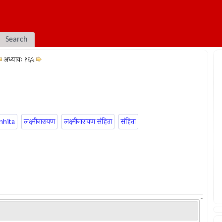
Search
अध्यायः १६५
mhita
लक्ष्मीनारायण
लक्ष्मीनारायण संहिता
संहिता