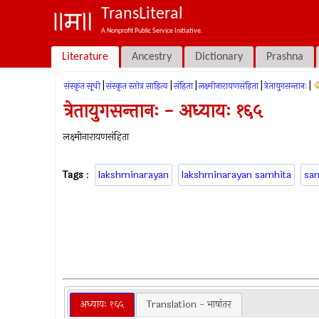
TransLiteral
A Nonprofit Public Service Initiative.
Literature
Ancestry
Dictionary
Prashna
|
|
|
|
|
संस्कृत सूची
संस्कृत स्तोत्र साहित्य
संहिता
लक्ष्मीनारायणसंहिता
त्रेतायुगसन्तानः
त्रेतायुगसन्तानः - अध्यायः १६५
लक्ष्मीनारायणसंहिता
Tags
:
lakshminarayan
lakshminarayan samhita
sa
अध्यायः १६५
Translation - भाषांतर