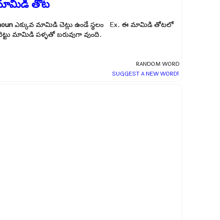
మామిడి తోట
noun
ఎక్కువ మామిడి చెట్లు ఉండే స్థలం Ex.
ఈ మామిడి తోటలో
చెట్టు మామిడి పళ్ళతో బరువుగా వుంది.
RANDOM WORD
SUGGEST A NEW WORD!