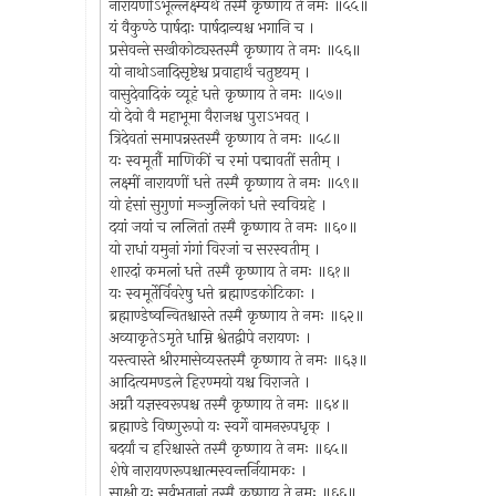
नारायणोऽभूल्लक्ष्म्यर्थं तस्मै कृष्णाय ते नमः ॥५५॥
यं वैकुण्ठे पार्षदाः पार्षदान्यश्च भगानि च ।
प्रसेवन्ते सखीकोट्यस्तस्मै कृष्णाय ते नमः ॥५६॥
यो नाथोऽनादिसृष्टेश्च प्रवाहार्थं चतुष्टयम् ।
वासुदेवादिकं व्यूहं धत्ते कृष्णाय ते नमः ॥५७॥
यो देवो वै महाभूमा वैराजश्च पुराऽभवत् ।
त्रिदेवतां समापन्नस्तस्मै कृष्णाय ते नमः ॥५८॥
यः स्वमूर्तौ माणिकीं च रमां पद्मावतीं सतीम् ।
लक्ष्मीं नारायणीं धत्ते तस्मै कृष्णाय ते नमः ॥५९॥
यो हंसां सुगुणां मञ्जुलिकां धत्ते स्वविग्रहे ।
दयां जयां च ललितां तस्मै कृष्णाय ते नमः ॥६०॥
यो राधां यमुनां गंगां विरजां च सरस्वतीम् ।
शारदां कमलां धत्ते तस्मै कृष्णाय ते नमः ॥६१॥
यः स्वमूर्तेर्विवरेषु धत्ते ब्रह्माण्डकोटिकाः ।
ब्रह्माण्डेष्वन्वितश्चास्ते तस्मै कृष्णाय ते नमः ॥६२॥
अव्याकृतेऽमृते धाम्नि श्वेतद्वीपे नरायणः ।
यस्त्वास्ते श्रीरमासेव्यस्तस्मै कृष्णाय ते नमः ॥६३॥
आदित्यमण्डले हिरण्मयो यश्च विराजते ।
अग्नौ यज्ञस्वरूपश्च तस्मै कृष्णाय ते नमः ॥६४॥
ब्रह्माण्डे विष्णुरूपो यः स्वर्गे वामनरूपधृक् ।
बदर्यां च हरिश्चास्ते तस्मै कृष्णाय ते नमः ॥६५॥
शेषे नारायणरूपश्चात्मस्वन्तर्नियामकः ।
साक्षी यः सर्वभूतानां तस्मै कृष्णाय ते नमः ॥६६॥