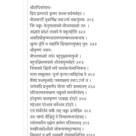
श्रीराधिकोवाच-
प्रिय प्राणपते कृष्ण कान्त सर्वमनोहर ।
नीलकर्णो वृकर्षिश्च तथाऽन्ये भक्तपुंगवाः ॥१॥
किं चक्रुः केतुमालाख्ये नीपरायास्तटे ततः ।
तदज्ञाते प्रदेशे तत्सर्वं मे वक्तुमर्हसि ॥२॥
अनादिश्रीकृष्णनारायणसम्बन्धवत्कथाम् ।
श्रुत्वा तृप्तिं न चाप्नोमि प्रियप्राणमुखात् पुनः ॥३॥
श्रीकृष्ण उवाच-
नीपरायास्तटे राधे! बहुवृक्षसमाकुले ।
बहुपक्षिसमावासे शीतवायुमनोहरे ॥४॥
विमानात्ते क्षितौ सर्वे चावतेरुर्जलान्तिकम् ।
गत्वा सस्नुस्ततः पूजां कृत्वाऽनादिहरेश्च ते ॥५॥
नैवेद्यं फलमूलादेः पक्वान्नस्य तथाऽऽर्प्य च ।
पाथेयादि प्रभुक्त्वैव पीत्वा वारि प्रसादजम् ॥६॥
घटिकामात्रमाश्रम्य चक्रुस्ते नामकीर्तनम् ।
हरेकृष्ण बालकृष्ण परब्रह्म हरेहरे ॥७॥
महेशान परेशान सर्वेशान हरेहरे ।
एवं संकीर्तनं वाद्यैः सह चक्रुः प्रमोदिनः ॥८॥
ततः खण्डं वीक्षितुं ते विमानमध्यरोहयन् ।
व्योममार्गेण दक्षेण क्रमेण गतिमाचरन् ॥९॥
यवक्रीतप्रदेशाँस्ते लोकयामासुरम्बरात् ।
निस्तारां च नदीं पृथानदीं रोमायनक्षितिम् ॥१०॥