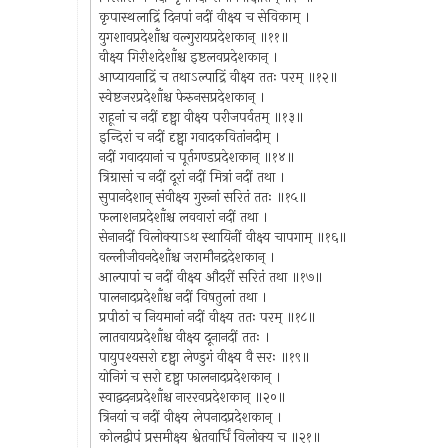
कृपास्थलाद्रिं दिनपां नदीं वीक्ष्य च सेविकाम् ।
युगशावप्रदेशाँश्च वल्गुरायप्रदेशकान् ॥११॥
वीक्ष्य गिरीशदेशाँश्च इष्टलवप्रदेशकान् ।
आप्यायनाद्रिं च तथाऽल्पाद्रिं वीक्ष्य ततः परम् ॥१२॥
स्वेष्टजरप्रदेशाँश्च फेरुनसप्रदेशकान् ।
राहूनां च नदीं दृष्ट्वा वीक्ष्य परीजपर्वतम् ॥१३॥
इन्दिरां च नदीं दृष्ट्वा गवादकवितांनदीम् ।
नदीं गवादयानां च पूर्तगण्डप्रदेशकान् ॥१४॥
त्रिग्रासां च नदीं दूरां नदीं मित्रां नदीं तथा ।
सुपानदेशान् संवीक्ष्य गुरूनां सरितं ततः ॥१५॥
फलाशनप्रदेशाँश्च लववारां नदीं तथा ।
सेनानदीं विलोक्याऽथ स्थायिनीं वीक्ष्य चापगाम् ॥१६॥
वल्लीजीवनदेशाँश्च जरामौनद्रदेशकान् ।
आल्पापां च नदीं वीक्ष्य औदरीं सरितं तथा ॥१७॥
पालनादप्रदेशाँश्च नदीं विषतुलां तथा ।
प्रपीठां च नियमानां नदीं वीक्ष्य ततः परम् ॥१८॥
लातवायप्रदेशाँश्च वीक्ष्य दूनानदीं ततः ।
पायुपश्यसरो दृष्ट्वा लेण्डुगं वीक्ष्य वै सरः ॥१९॥
योनिगं च सरो दृष्ट्वा फालनादप्रदेशकान् ।
स्वाद्वदनप्रदेशाँश्च नाररवप्रदेशकान् ॥२०॥
त्रिनयां च नदीं वीक्ष्य लेपनादप्रदेशकान् ।
कोलद्वीपं प्रसमीक्ष्य श्वेतवार्धिं विलोक्य च ॥२१॥