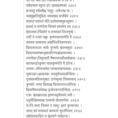
यत्र यत्र जना देशे विलोक्यन्ते च तत्र च ।
वर्षयामास बहुधा हरेः प्रसादलब्धये ॥३३॥
प्रजास्तु हर्षनादैश्च जगृहुः शर्कराश्च ताः ।
चखदुश्चातिमुदिता जयनादान् प्रचक्रिरे ॥३४॥
स्वागतं स्वागतं चेति प्रार्थयामासुरुत्सुकाः ।
प्रसादं च समर्पय्य विमानं सायमेव तत् ॥३५॥
दोनाजवाऽब्धिसंगं च समायातं निशामुखे ।
रात्रौ ते भजनं चक्रुः कृष्णनारायणेति वै ॥३६॥
तावत्तत्र समायाता अष्टाविंशतिकन्यकाः ।
दिव्यरूपधराः सर्वाः कुमार्यः श्वेतभासुराः ॥३७॥
दिव्यमालाम्बरभूषाधारिण्यश्चन्द्रकान्तयः ।
रमणीयाऽतिसुन्दर्यो वैष्णव्यस्तौलसीस्रजः ॥३८॥
नारायणहरेकृष्ण बालकृष्णेति वै हरिम् ।
रटन्त्यः सौम्यभावेन भगवल्लग्नमानसाः ॥३९॥
पुष्परत्नाऽक्षतहस्ताः कस्तुरीचन्दनान्विताः ।
पूजासामग्रिकायुक्ताः प्रणेमुस्ता विमानकम् ॥४०॥
कुमार्यः पञ्च दिव्याश्च दिव्याभरणशोभिताः ।
दिव्यवैष्णववेषाश्च पूजोपकरणान्विताः ॥४१॥
एकः श्वेतश्चापरश्च कृष्णस्तृतीयको जवी ।
चतुर्थस्त्रिनयनश्च पञ्चमो नीलवर्णकः ॥४२॥
तेऽपि नत्वा विमानं च तस्थुः क्षणं कुमारकाः ।
तावत् त्रयं समायातं नान्यतरं सुशोभितम् ॥४३॥
स्त्रीपुंभावरहितं च श्वेतवर्णं मनोहरम् ।