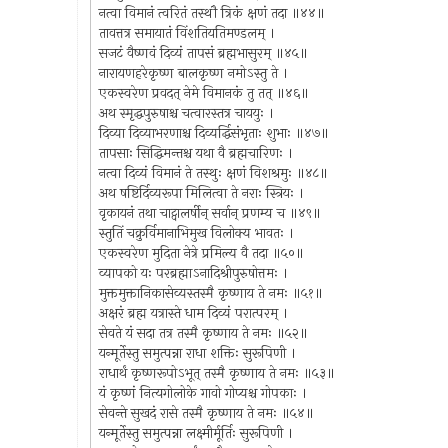
नत्वा विमानं त्वरितं तस्थौ त्रिकं क्षणं तदा ॥४४॥
तावत्तत्र समायातं विंशतियतिमण्डलम् ।
सजटं वैष्णवं दिव्यं तापसं ब्रह्मभासुरम् ॥४५॥
नारायणहरेकृष्ण बालकृष्ण नमोऽस्तु ते ।
एकस्वरेण प्रवदत् नेमे विमानकं तु तत् ॥४६॥
अथ स्मृद्धपुरुषाश्च चत्वारस्तत्र चाययुः ।
दिव्या दिव्याभरणाश्च दिव्यर्द्धिसंभृताः शुभाः ॥४७॥
तापसाः सिद्धिमन्तश्च यथा वै ब्रह्मचारिणः ।
नत्वा दिव्यं विमानं ते तस्थुः क्षणं विशश्रमुः ॥४८॥
अथ षष्टिर्दिव्यरूपा मिलित्वा ते नराः स्त्रियः ।
वृकायनं तथा चाट्वालर्षीन् सर्वान् प्रणम्य च ॥४९॥
स्तुतिं चक्रुर्विमानाभिमुख विलोक्य भावतः ।
एकस्वरेण मुदिता नेत्रे प्रमिल्य वै तदा ॥५०॥
व्यापको यः परब्रह्माऽनादिश्रीपुरुषोत्तमः ।
मुक्तमुक्तानिकासेव्यस्तस्मै कृष्णाय ते नमः ॥५१॥
अक्षरं ब्रह्म यत्रास्ते धाम दिव्यं परात्परम् ।
सेवते यं सदा तत्र तस्मै कृष्णाय ते नमः ॥५२॥
यन्मूर्तेस्तु समुत्पन्ना राधा शक्तिः सुरूपिणी ।
राधार्थं कृष्णरूपोऽभूत् तस्मै कृष्णाय ते नमः ॥५३॥
यं कृष्णं नित्यगोलोके गावो गोप्यश्च गोपकाः ।
सेवन्ते सुखदं रासे तस्मै कृष्णाय ते नमः ॥५४॥
यन्मूर्तेस्तु समुत्पन्ना लक्ष्मीर्मूर्तिः सुरूपिणी ।