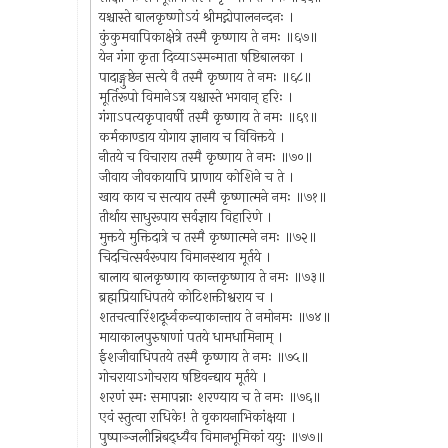
यश्चास्ते बालकृष्णोऽयं श्रीमद्गोपालनन्दनः ।
कुंकुमवापिकाक्षेत्रे तस्मै कृष्णाय ते नमः ॥६७॥
येन गंगा कृता दिव्याऽस्मन्माता षष्टिबालका ।
पादाङ्गुष्ठेन सत्ये वै तस्मै कृष्णाय ते नमः ॥६८॥
मूर्तिरूपो विमानेऽत्र यश्चास्ते भगवान् हरिः ।
गंगाऽपत्यकृपावर्षी तस्मै कृष्णाय ते नमः ॥६९॥
कर्मकाण्डाय योगाय ज्ञानाय च विविक्तये ।
नीतये च विचाराय तस्मै कृष्णाय ते नमः ॥७०॥
जीवाय जीवकायापि प्राणाय कोशिने च ते ।
खाय काय च सत्याय तस्मै कृष्णात्मने नमः ॥७१॥
तीर्थाय साधुरूपाय सर्वज्ञाय विहारिणे ।
मुक्तये मुक्तिदात्रे च तस्मै कृष्णात्मने नमः ॥७२॥
चिदचित्सर्वरूपाय विमानस्थाय मूर्तये ।
बालाय बालकृष्णाय कान्तकृष्णाय ते नमः ॥७३॥
ब्रह्मप्रियाधिपतये कोटिशक्तीश्वराय च ।
शतचत्वारिंशदूर्ध्वकन्याकान्ताय ते नमोनमः ॥७४॥
मायाकालपुरुषाणां पतये धामधामिनाम् ।
ईशजीवाधिपतये तस्मै कृष्णाय ते नमः ॥७५॥
गोचरायाऽगोचराय षष्टिवन्द्याय मूर्तये ।
शरणं स्मः समापन्नाः शरण्याय च ते नमः ॥७६॥
एवं स्तुत्वा राधिके! ते वृकायनाभिकांक्षया ।
पुष्पाञ्जलीन्निबद्ध्यैव विमानभूमिकां ययुः ॥७७॥