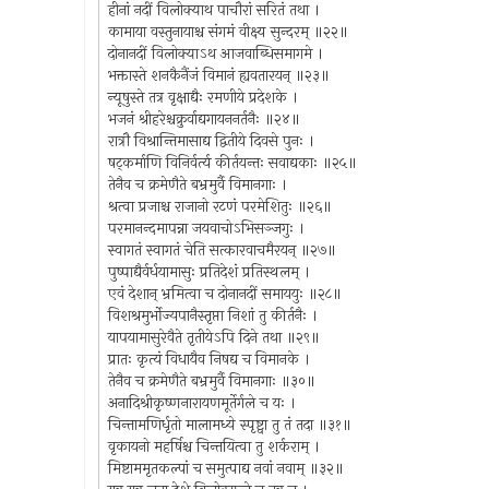
हीनां नदीं विलोक्याथ पाचौरां सरितं तथा ।
कामाया वस्तुनायाश्च संगमं वीक्ष्य सुन्दरम् ॥२२॥
दोनानदीं विलोक्याऽथ आजवाब्धिसमागमे ।
भक्तास्ते शनकैनैंजं विमानं ह्यवतारयन् ॥२३॥
न्यूषुस्ते तत्र वृक्षाद्यैः रमणीये प्रदेशके ।
भजनं श्रीहरेश्चक्रुर्वाद्यगायननर्तनैः ॥२४॥
रात्रौ विश्रान्तिमासाद्य द्वितीये दिवसे पुनः ।
षट्कर्माणि विनिर्वर्त्य कीर्तयन्तः सवाद्यकाः ॥२५॥
तेनैव च क्रमेणैते बभ्रमुर्वै विमानगाः ।
श्रत्वा प्रजाश्च राजानो रटणं परमेशितुः ॥२६॥
परमानन्दमापन्ना जयवाचोऽभिसञ्जगुः ।
स्वागतं स्वागतं चेति सत्कारवाचमैरयन् ॥२७॥
पुष्पाद्यैर्वर्धयामासुः प्रतिदेशं प्रतिस्थलम् ।
एवं देशान् भ्रमित्वा च दोनानदीं समाययुः ॥२८॥
विशश्रमुर्भोज्यपानैस्तृप्ता निशां तु कीर्तनैः ।
यापयामासुरेवैते तृतीयेऽपि दिने तथा ॥२९॥
प्रातः कृत्यं विधायैव निषद्य च विमानके ।
तेनैव च क्रमेणैते बभ्रमुर्वै विमानगाः ॥३०॥
अनादिश्रीकृष्णनारायणमूर्तेर्गले च यः ।
चिन्तामणिर्धृतो मालामध्ये स्पृष्ट्वा तु तं तदा ॥३१॥
वृकायनो महर्षिश्च चिन्तयित्वा तु शर्कराम् ।
मिष्टाममृतकल्पां च समुत्पाद्य नवां नवाम् ॥३२॥