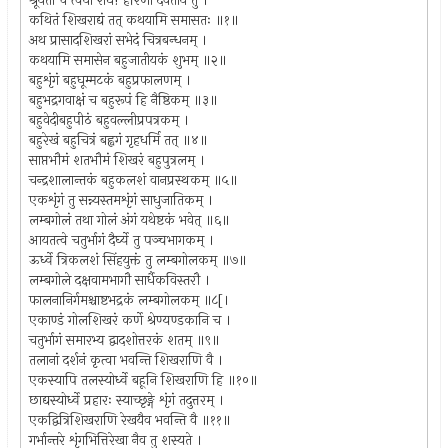
श्रूयतां च त्वया राधे! हरिणा दैवताय तु ।
कथितं शिखराद्यं तत् कथयामि समासतः ॥१॥
अथ प्रासादशिखरां सभेदं चित्रबन्धनम् ।
कथयामि समासेन बहुजातीयकं शुभम् ॥२॥
बहुशृंगं बहुघूम्मटकं बहुप्रफालणम् ।
बहुभद्रगवाक्षं च बहुरूपं हि नैष्ठिकम् ॥३॥
बहुवेदीबहुपीठं बहुवल्लीप्रपत्रकम् ।
बहुरेखं बहुचित्रं बह्वगं गृहधर्मि तत् ॥४॥
साप्तभौमं शतभौमं शिखरं बहुपुत्रलम् ।
चन्द्रशालान्तकं बहुकलशं वानप्रस्थकम् ॥५॥
एकशृंगं तु सन्न्यस्तमशृंगं साधुजातिकम् ।
लम्बगोलं तथा गोलं अंगं यथेष्टकं भवेत् ॥६॥
आयतत्वे चतुर्भागं दैर्घ्ये तु पञ्चभागकम् ।
ऊर्ध्वे त्रिकलशं सिंहयुक्तं तु लम्बगोलकम् ॥७॥
लम्बगोले दक्षवामभागौ सार्धैकविस्तरौ ।
फालनानिर्गमश्चाष्टभद्रकं लम्बगोलकम् ॥८[।
एकाण्डं गोलशिखरं कर्णे श्रेण्यण्डकानि च ।
चतुर्भागं समारभ्य द्वादशोत्तरकं शतम् ॥९॥
तलानां दर्शनं कृत्वा भवन्ति शिखराणि वै ।
एकस्यापि तलस्योर्ध्वे बहूनि शिखराणि हि ॥१०॥
छाद्यस्योर्ध्वे प्रहारः स्याच्छृङ्गे शृंगं तदुत्तरम् ।
एकद्वित्रिशिखराणि रेखयैव भवन्ति वै ॥११॥
गर्भान्तरे शृंगभित्तिरेखा नैव तु शस्यते ।