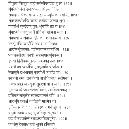
विपुला विस्तृता बाह्ये सर्वसौख्यप्रदा तु सा ॥१२॥
शृंगरेखोर्ध्वता रेखाऽऽयततापेक्षया किल ।
सपादा सार्धका वा च ग्राह्या न न्यूनिका क्वचित् ॥१३॥
शृंगस्कन्धोर्ध्वके घण्टा कर्तव्या फलदा शुभा ।
पहारांशं पुनर्दद्यात् पुनः शृंगाणि तत्र च ॥१४॥
शृंगाऽधो वाद्ययुक्ता वै प्रतिमाः शोभना मताः ।
शृंगपार्श्वे च शृंगोर्ध्वे शृंगिकाः शोभनास्तथा ॥१५॥
उरुशृंगाणि कार्याणि नव वा समरेखया ।
आद्योरुशृंगतलतः परोरुस्कन्धकावधिम् ॥१६॥
भागास्त्रयोदश कार्याः सप्तभागाद्यशृंगकम् ।
कृत्वा द्वितीयकमुरुशृंगं प्रमर्दयेत् ततः ॥१७॥
एवं वै नव कार्याणि मृद्यमूलानि चोर्ध्वतः ।
रेखामूले दशभागान् कृत्वोर्ध्वे तु षडंशकः ॥१८॥
स्कन्धो रम्यः प्रकर्तव्यो नाऽधिकांशः सदोषकः ।
पञ्चभागान्न वा न्यूनः सुदृश्यो यो न जायते ॥१९॥
मूलस्कन्धे ध्वजदण्डश्चाविशेत् स्वामिनाशकृत् ।
प्रतिगजं चांगुलेन ध्वजदण्डासनं बहिः ॥२०॥
आद्यशृंगे गवाक्षं च द्वितीये माढमेव च।
तृतीयमस्तकं यावत् सिंहस्थानं मतं शुभम् ॥२१॥
चतुर्थमस्तकं यावत् शुकसिंहः समुच्यते ।
यद्वा वै नवपर्यन्तं तथाऽन्यादिव्यमूर्तयः ॥२२॥
गवाक्षेषु देवताश्च ह्यग्रे शुको हरिस्त्रये ।