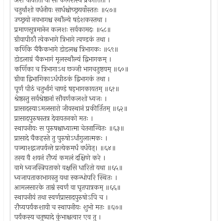
अंशे चायतता या सा कलशस्य प्रकीर्तिता ।
चतुर्थांशो वर्धनीयः सार्धश्चोच्छ्रयवाँस्ततः ॥५७॥
उच्छ्रयो नवभागश्च स्थौल्ये षडंशकस्तथा ।
प्रमाणसूत्रमानेन कलशः सर्वकामदः ॥५८॥
ग्रीवापीठौ त्वेकभागे त्रिभागे त्वण्डकं तथा ।
कर्णिके चैकैकभागे डोडलश्च त्रिभागकः ॥५९॥
डोडलाग्रं चैकभागं मूलस्थौल्यं द्विभागकम् ।
कर्णिका च त्रिभागाऽथ छज्जी भागचतुष्टयम् ॥६०॥
ग्रीवा द्विभागिकाऽर्धपीठकं द्विभागकं तथा ।
पूर्णं पीठं चतुर्भागं चाण्डं षड्भागकायतम् ॥६१॥
श्रेष्ठस्तु सर्वश्रेष्ठानां सौवर्णकलशो ध्वजः ।
प्रासादस्याऽमलसारो जीवस्थानं प्रकीर्तितम् ॥६२॥
प्रासादपुरुषस्तत्र देवायतनको मतः ।
स्थापनीयः स पुरुषश्चाध्यात्मा चेतनान्वितः ॥६३॥
प्रासादे चैकहस्ते तु पुरुषोऽर्धांगुलात्मकः ।
पञ्चाशद्गजपर्यन्ते प्रत्येकमर्धं वर्धयेत्। ॥६४॥
तस्य वै शयनं रौप्यं कमलं दक्षिणे करे ।
वामे ध्वजस्त्रिपताको वक्षसि धारितो यथा ॥६५॥
ध्वजापताकाभागस्तु यथा स्कन्धोपरि स्थितः ।
आमलसारके ताम्रं स्वर्णं वा घृतपात्रकम् ॥६६॥
स्थापनीयं तथा स्वर्णप्रासादपुरुषोऽपि च ।
रौप्यपर्यंकशायी च स्थापनीयः शुभो मतः ॥६७॥
पर्यंकस्य चतुष्पादे कुंभाश्चत्वार एव तु ।