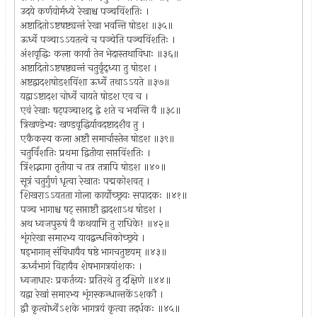
उदये कर्णयोर्मध्ये रेखाश्च पञ्चविंशतिः ।
अष्टादितोऽष्टषष्ट्यन्तं रेखा भवन्ति षोडश ॥३५॥
ऊर्ध्वे पञ्चाऽऽयतत्वे च पञ्चेति पञ्चविंशतिः ।
अंशवृद्धिः कला कार्या तेन भेदास्तथाविधाः ॥३६॥
अष्टादितोऽष्टषष्ठ्यन्तं चतुर्वृद्ध्या तु षोडश ।
अष्टद्वादशषोडशविंशा ऊर्ध्वे तथाऽऽयते ॥३७॥
यद्वाऽष्टादश चोर्ध्वे चायते षोडश एव च ।
एवं रेखाः षट्पञ्चाशद् द्वे शते च भवन्ति वै ॥३८॥
त्रिखण्डेभ्यः खण्डवृद्धिर्यावदष्टादशैव तु ।
एकैकस्य कला अष्टौ समार्चास्तेन षोडश ॥३९॥
चतुर्विंशतिः प्रथमा द्वितीया सप्तविंशतिः ।
त्रिंशद्भागा तृतीया च तत्र तत्रापि षोडश ॥४०॥
सूत्रं चतुर्गुणं धृत्वा रेखातः पद्मकोशवत् ।
शिखराऽऽयतता गोला कार्योच्छ्रयः सपादकः ॥४१॥
पञ्च भागाश्च षट् सप्ताष्टौ द्वादशाऽथ षोडश ।
अथ ध्वजपुरुषं वै कथयामि तु राधिके! ॥४२॥
शृंगरेखा समारभ्य यावद्बन्धनिकोच्छ्रये ।
षड्भागान् संविधायैव षष्ठे भागचतुष्टयम् ॥४३॥
ऊर्ध्वभागं विहायैव शेषभागत्रयांशकः ।
ध्वजाधारः प्रकर्तव्यः प्रतिरथे तु दक्षिणे ॥४४॥
यद्वा रेखां समारभ्य शृंगस्कन्धान्तकेंऽशकौ ।
द्वौ कृत्वोर्ध्वेंऽशके भागत्रयं कृत्वा तदर्धकः ॥४५॥