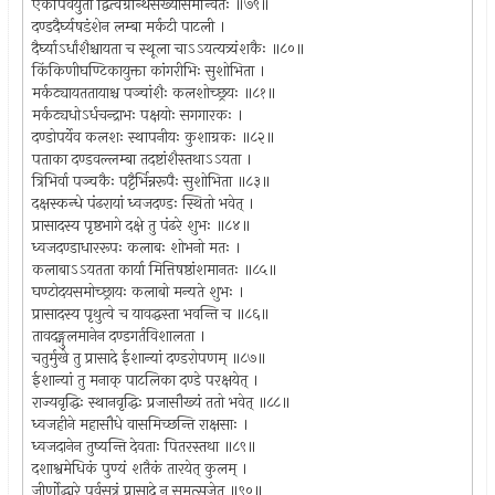
एकीपर्वयुतो द्वित्वग्रन्थिसंख्यासमन्वितः ॥७९॥
दण्डदैर्घ्यषडंशेन लम्बा मर्कटी पाटली ।
दैर्घ्याऽर्धांशैश्चायता च स्थूला चाऽऽयत्यत्र्यंशकैः ॥८०॥
किंकिणीघण्टिकायुक्ता कांगरीभिः सुशोभिता ।
मर्कट्यायततायाश्च पञ्चांशैः कलशोच्छ्रयः ॥८१॥
मर्कट्यधोऽर्धचन्द्राभः पक्षयोः सगगारकः ।
दण्डोपर्येव कलशः स्थापनीयः कुशाग्रकः ॥८२॥
पताका दण्डवल्लम्बा तदष्टांशैस्तथाऽऽयता ।
त्रिभिर्वा पञ्चकैः पट्टैर्भिन्नरूपैः सुशोभिता ॥८३॥
दक्षस्कन्धे पंढरायां ध्वजदण्डः स्थितो भवेत् ।
प्रासादस्य पृष्ठभागे दक्षे तु पंढरे शुभः ॥८४॥
ध्वजदण्डाधाररूपः कलाबः शोभनो मतः ।
कलाबाऽऽयतता कार्या मित्तिषष्ठांशमानतः ॥८५॥
घण्टोदयसमोच्छ्रायः कलाबो मन्यते शुभः ।
प्रासादस्य पृथुत्वे च यावद्धस्ता भवन्ति च ॥८६॥
तावदङ्गुलमानेन दण्डगर्तविशालता ।
चतुर्मुखे तु प्रासादे ईशान्यां दण्डरोपणम् ॥८७॥
ईशान्यां तु मनाक् पाटलिका दण्डे परक्षयेत् ।
राज्यवृद्धिः स्थानवृद्धिः प्रजासौख्यं ततो भवेत् ॥८८॥
ध्वजहीने महासौधे वासमिच्छन्ति राक्षसाः ।
ध्वजदानेन तुष्यन्ति देवताः पितरस्तथा ॥८९॥
दशाश्वमेधिकं पुण्यं शतैकं तारयेत् कुलम् ।
जीर्णोद्धारे पूर्वसूत्रं प्रासादे न समुत्सृजेत् ॥९०॥