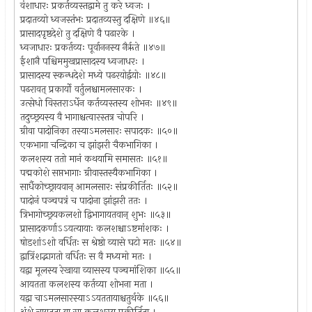
वंशाधारः प्रकर्तव्यस्तद्वामे तु करे ध्वजः ।
प्रदातव्यो ध्वजस्तंभः प्रदातव्यस्तु दक्षिणे ॥४६॥
प्रासादपृष्ठदेशे तु दक्षिणे वै पढारके ।
ध्वजाधारः प्रकर्तव्यः पूर्वाननस्य नैर्ऋते ॥४७॥
ईशानै पश्चिममुखप्रासादस्य ध्वजाधरः ।
प्रासादस्य स्कन्धदेशे मध्ये पढरयोर्द्वयोः ॥४८॥
पढरावत् प्रकार्यो वर्तुलश्चामलसारकः ।
उत्सेधो विस्तराऽर्धेन कर्तव्यस्तस्य शोभनः ॥४९॥
तदुच्छ्रयस्य वै भागाश्चत्वारस्तत्र चोपरि ।
ग्रीवा पादोनिका तस्याऽमलसारः सपादकः ॥५०॥
एकभागा चन्द्रिका च झांझरी चैकभागिका ।
कलशस्य ततो मानं कथयामि समासतः ॥५१॥
पद्मकोशे सप्तभागाः ग्रीवास्तस्यैकभागिका ।
सार्धैकोच्छ्रायवान् आमलसारः संप्रकीर्तितः ॥५२॥
पादोनं पञ्चपत्रं च पादोना झांझरी ततः ।
त्रिभागोच्छ्रयकलशो द्विभागायतवान् शुभः ॥५३॥
प्रासादकर्णाऽऽयत्यायाः कलशश्चाऽष्टमांशकः ।
षोडशांऽशो वर्धितः स श्रेष्ठो व्यासे घटो मतः ॥५४॥
द्वात्रिंशद्भागतो वर्धितः स वै मध्यमो मतः ।
यद्वा मूलस्य रेखाया व्यासस्य पञ्चमांशिका ॥५५॥
आयतता कलशस्य कर्तव्या शोभना मता ।
यद्वा चाऽमलसारस्याऽऽयततायाश्चतुर्थके ॥५६॥