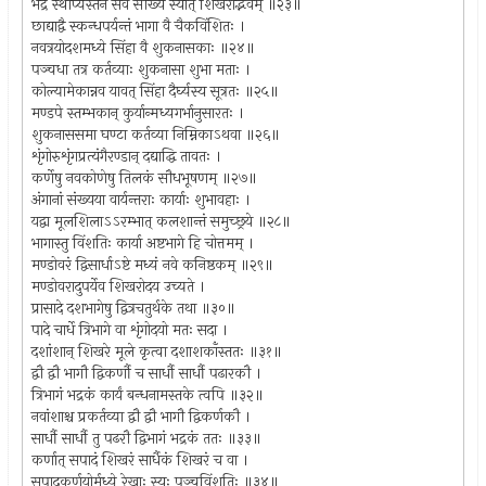
भद्रे स्थाप्यस्तेन सर्वं सौख्यं स्यात् शिखरोद्भवम् ॥२३॥
छाद्याद्वै स्कन्धपर्यन्तं भागा वै चैकविंशितः ।
नवत्रयोदशमध्ये सिंहा वै शुकनासकाः ॥२४॥
पञ्चधा तत्र कर्तव्याः शुकनासा शुभा मताः ।
कोल्यामेकान्नव यावत् सिंहा दैर्घ्यस्य सूत्रतः ॥२५॥
मण्डपे स्तम्भकान् कुर्यान्मध्यगर्भानुसारतः ।
शुकनाससमा घण्टा कर्तव्या निम्निकाऽथवा ॥२६॥
शृंगोरुशृंगप्रत्यंगैरण्डान् दद्याद्धि तावतः ।
कर्णेषु नवकोणेषु तिलकं सौधभूषणम् ॥२७॥
अंगानां संख्यया वार्यन्तराः कार्याः शुभावहाः ।
यद्वा मूलशिलाऽऽरम्भात् कलशान्तं समुच्छ्रये ॥२८॥
भागास्तु विंशतिः कार्या अष्टभागे हि चोत्तमम् ।
मण्डोवरं द्विसार्धाऽष्टे मध्यं नवे कनिष्ठकम् ॥२९॥
मण्डोवरादुपर्येव शिखरोदय उच्यते ।
प्रासादे दशभागेषु द्वित्रचतुर्थके तथा ॥३०॥
पादे चार्धे त्रिभागे वा शृंगोदयो मतः सदा ।
दशांशान् शिखरे मूले कृत्वा दशाशकाँस्ततः ॥३१॥
द्वौ द्वौ भागौ द्विकर्णौ च सार्धौ सार्धौ पढारकौ ।
त्रिभागं भद्रकं कार्यं बन्धनामस्तके त्वपि ॥३२॥
नवांशाश्च प्रकर्तव्या द्वौ द्वौ भागौ द्विकर्णकौ ।
सार्धौ सार्धौ तु पढरौ द्विभागं भद्रकं ततः ॥३३॥
कर्णात् सपादं शिखरं सार्धैकं शिखरं च वा ।
सपादकर्णयोर्मध्ये रेखाः स्युः पञ्चविंशतिः ॥३४॥