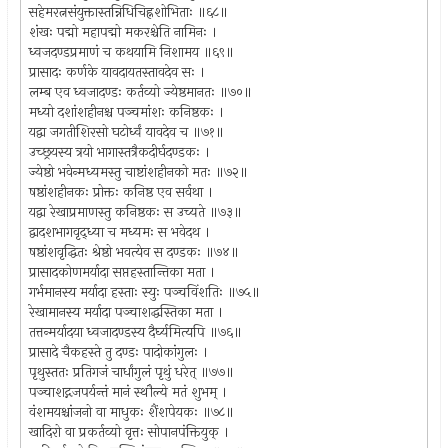
सहेमरत्नसंयुक्तास्तन्निधिचिह्नशोभिताः ॥६८॥
शंखः पद्मो महापद्मो मकरश्चेति नामिनः ।
ध्वजदण्डप्रमाणं च कथयामि निशामय ॥६९॥
प्रासादः कर्णके यावदायतस्तावदेव सः ।
लम्ब एव ध्वजादण्डः कर्तव्यो ज्येष्ठमानतः ॥७०॥
मध्यो दशांशहीनश्च पञ्चमांशः कनिष्ठकः ।
यद्वा जगतीशिरसो घटोर्ध्वं यावदेव च ॥७१॥
उच्छ्रयस्य त्रयो भागास्तत्रैकदीर्घदण्डकः ।
ज्येष्ठो भवेन्मध्यमस्तु चाष्टांशहीनको मतः ॥७२॥
षष्ठांशहीनकः प्रोक्तः कनिष्ठ एव सर्वथा ।
यद्वा रेखाप्रमाणस्तु कनिष्ठकः स उच्यते ॥७३॥
द्वादशभागवृद्ध्या च मध्यमः स भवेदथ ।
षष्ठांशवृद्धितः श्रेष्ठो भवत्येव स दण्डकः ॥७४॥
प्रासादकोणमर्यादा सप्तहस्तान्तिका मता ।
गर्भमानस्य मर्यादा हस्ताः स्युः पञ्चविंशतिः ॥७५॥
रेखामानस्य मर्यादा पञ्चाशद्धस्तिका मता ।
तत्तन्मर्यादया ध्वजादण्डस्य दैर्घ्यमित्यपि ॥७६॥
प्रासादे चैकहस्ते तु दण्डः पादोकांगुलः ।
पृथुस्ततः प्रतिगजं चार्धांगुलं पृथुं धरेत् ॥७७॥
पञ्चाशद्गजपर्यन्तं मानं स्थौल्ये मतं शुभम् ।
वंशमयश्चांजनो वा माधुकः शैंशपेयकः ॥७८॥
खादिरो वा प्रकर्तव्यो वृत्तः सोपानपंक्तियुक् ।