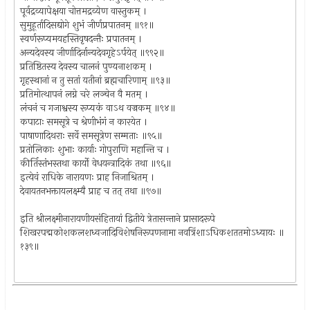
पूर्वद्रव्यापेक्षया चोत्तमद्रव्येण वास्तुकम् ।
सुमुहूर्तादिसद्योगे शुभं जीर्णप्रपातनम् ॥९१॥
स्वर्णरूप्यमयहस्तिवृषदन्तैः प्रपातनम् ।
अन्यदेवस्य जीर्णादिर्नान्यदेवगृहेऽर्पयेत् ॥९९२॥
प्रतिष्ठितस्य देवस्य चालनं पुण्यनाशकम् ।
गृहस्थानां न तु सतां यतीनां ब्रह्मचारिणाम् ॥९३॥
प्रतिमोत्थापनं लग्ने चरे लञ्चेन वै मतम् ।
लंचनं च गजाश्वस्य रूप्यकं वाऽथ वज्रकम् ॥९४॥
कपाटाः समसूत्रे च श्रेणीभंगं न कारयेत ।
पाषाणादिथराः सर्वे समसूत्रेण सम्मताः ॥९५॥
प्रतोलिकाः शुभाः कार्याः गोपुराणि महान्ति च ।
कीर्तिस्तंभस्तथा कार्यो वेधयन्त्रादिकं तथा ॥९६॥
इत्येवं राधिके नारायणः प्राह निजाश्रितम् ।
देवायतनभक्तायलक्ष्म्यै प्राह च तत् तथा ॥९७॥
इति श्रीलक्ष्मीनारायणीयसंहितायां द्वितीये त्रेतासन्ताने प्रासादरूपे
शिखरपद्मकोशकलशध्वजादिविशेषनिरूपणनामा नवत्रिंशाऽधिकशततमोऽध्यायः ॥
१३९॥