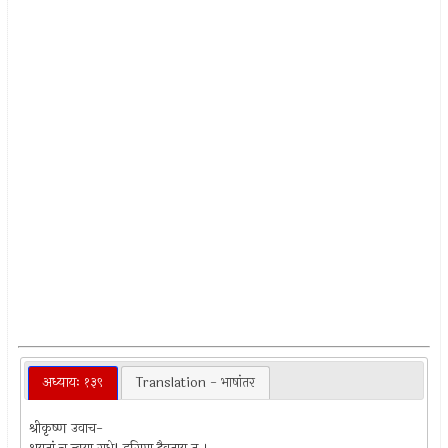
अध्यायः १३९
Translation - भाषांतर
श्रीकृष्ण उवाच-