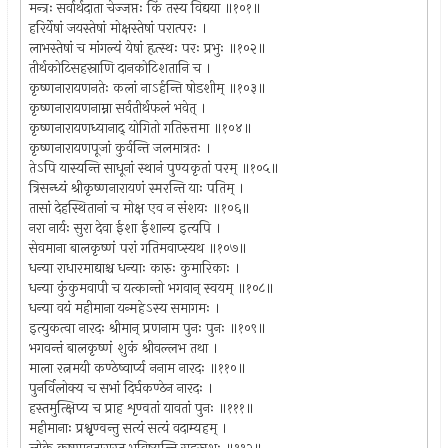
मन्त्रः सर्वार्थदाता चेज्जप्तः किं तस्य विद्यया ॥१०१॥
हरिर्येषां जयस्तेषां मोक्षस्तेषां परात्परः ।
लाभस्तेषां च मांगल्यं येषां हृत्स्थः परः प्रभुः ॥१०२॥
तीर्थकोटिसहस्राणि दानकोटिशतानि च ।
कृष्णनारायणनतेः कलां नाऽर्हन्ति षोडशीम् ॥१०३॥
कृष्णनारायणनाम्ना सर्वतीर्थफलं भवेत् ।
कृष्णनारायणध्यानाद् योगितो गतिरुत्तमा ॥१०४॥
कृष्णनारायणपूजां कुर्वन्ति जलमात्रतः ।
तेऽपि यास्यन्ति साधूनां स्थानं पुण्यकृतां परम् ॥१०५॥
त्रिसन्ध्यं श्रीकृष्णनारायणं स्मरन्ति याः पतिम् ।
तासां देहस्थितानां च मोक्ष एव न संशयः ॥१०६॥
नरा नार्यः सुरा देवा ईशा ईशान्य इत्यपि ।
सेवमाना बालकृष्णं परां गतिमवाप्स्यथ ॥१०७॥
धन्या राधारमाद्याश्च धन्याः कारुः कुमारिकाः ।
धन्या कुंकुमवापी च यत्कान्तो भगवान् स्वयम् ॥१०८॥
धन्या वयं महीमाना यन्महेऽस्य समागमः ।
इत्युकत्वा नारदः श्रीमान् प्रणनाम पुनः पुनः ॥१०९॥
भगवन्तं बालकृष्णं शुकं श्रीवल्लभ तथा ।
माला रत्नमयी कण्ठेष्वार्प्य ननाम नारदः ॥११०॥
पुनर्विलोक्य च सभां दिर्घकण्ठेन नारदः ।
हस्तमुत्क्षिप्य च प्राह शृण्वतां यावतां पुनः ॥१११॥
महीमानाः प्रश्वृण्वन्तु सत्यं सत्यं वदाम्यहम् ।