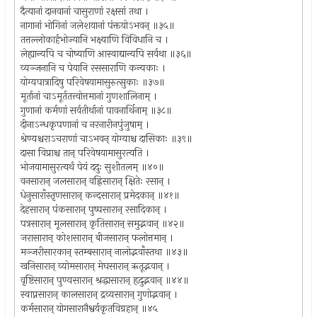
दैत्यानां दानवानां चासुराणां रक्षसां तथा ।
नागानां भोगिनां जलेशयानां पंक्तयोऽभवन् ॥३५॥
तत्तल्लोकार्हभोज्यानि भक्ष्याणि विविधानि च ।
लेह्यान्यपि च चोष्याणि आस्वाद्यान्यपि सर्वथा ॥३६॥
व्यञ्जनानि च पेयानि रससाराणि कन्यकाः ।
योग्यपात्रादिषु परिवेषयामासुरुत्सुकाः ॥३७॥
मूर्तानां चाऽमूर्ततत्त्वोत्तमानां गुणशालिनाम् ।
गुणानां कर्मणां सर्वतीर्थानां पावनार्थिनाम् ॥३८॥
दीनाऽन्धकृपणानां च नरनारीनपुंजुषाम् ।
श्रेण्यश्चराऽचराणां चाऽभवन् योग्याश्च दासिकाः ॥३९॥
दासा विप्राश्च तान् परिवेषयामासुरत्यति ।
भोजयामासुरत्यर्थं पेयं ददुः सुशीतलम् ॥४०॥
वनसारान् जलसारान् वह्निसारान् क्षितेः रसान् ।
धेनुसाराँस्तृणसारान् कन्दसारान् प्रमेदकान् ॥४१॥
देहसारान् पंकसारान् पुष्पसारान् रसादिकान् ।
पत्रसारान् मूलसारान् कृतिसारान् समुद्भवान् ॥४२॥
जरासारान् कोशसारान् बीजसारान् फलोत्तमान् ।
मञ्जरीसारकान् स्तम्बसारान् नालोद्भवाँस्तथा ॥४३॥
खनिसारान् व्योमसारान् मेघसारान् ऋतूद्भवान् ।
वृष्टिसारान् पुण्यसारान् श्रद्धासारान् हृदुद्भवान् ॥४४॥
स्वाप्नसारान् कालसारान् द्रव्यसारान् गुणोद्भवान् ।
कर्मसारान् योगसारानैश्वर्यकृतविग्रहान् ॥४५