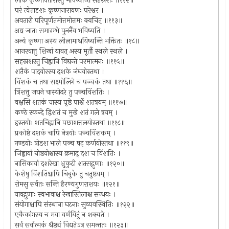
लोके कृष्णावतारास्तु भविष्यन्ति सहस्रशः ॥११२॥
परं त्वेतादृशः कृष्णनारायणः परेश्वर ।
अवतारी परिपूर्णतमोत्तमोत्तमः क्वचित् ॥११३॥
अद्य जातः समारम्भे पुनर्नैव भविष्यति ।
अन्ये कृष्णा अस्य लीलामाश्रयिष्यन्ति भक्तितः ॥१८॥
आनरवात्तु शिखां यावत् अस्य मूर्तौ स्थले स्थले ।
सहस्रशस्तु चिह्नानि विद्यन्ते परमात्मनः ॥११५॥
शतैकं पादयोरस्य दशके जंघयोस्तथा ।
विंशकं च तथा सक्ष्मोलिगे च पञ्चकं तथा ॥११६॥
त्रिंशत्तु जघने चास्योदरे तु पञ्चविंशतिः ।
वक्षसि शतकं चास्य पृष्ठे पार्श्वे शतत्रयम् ॥११७॥
कण्ठे स्कन्दे द्विशतं च मुखे शतं गले त्रयम् ।
हस्तयोः शतचिह्नानि पछाशत्तलयोस्तथा ॥११८॥
प्रकोष्ठे दशकं चापि नेत्रयोः पञ्चविंशकम् ।
गण्डयोः षोडश भाले पञ्च षट् कर्णयोस्तथा ॥११९॥
जिह्वायां चोष्ठयोश्चास्य क्रमाद् दश च विंशतिः ।
नासिकायां दशरेखा भ्रुकुटी शतसद्गुणाः ॥१२०॥
केशेषु विंशतिश्चापि चिबुके तु चतुष्टयम् ।
रोमसु सर्वतः सन्ति हैरण्यगुणराशयः ॥१२१॥
यावद्गुणाः स्वभावाश्च रेखास्तिलाश्च सन्धयः ।
संयोगाश्चापि संस्थाना घटनाः सुव्यवस्थितिः ॥१२२॥
एकैकांगस्य च मया वर्णयितुं न शक्यते ।
सर्वं सर्वात्मकं श्रैष्ठ्यं विद्यतेऽत्र समन्ततः ॥१२३॥