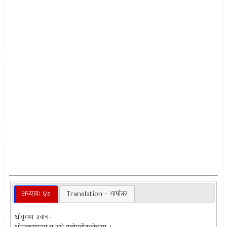
अध्यायः ६७
Translation - भाषांतर
श्रीकृष्ण उवाच-