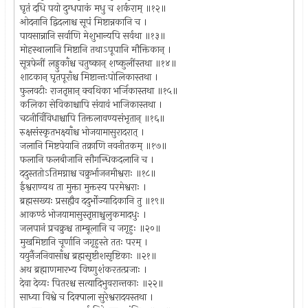
घृतं दधि पयो दुग्धपाकं मधु च शर्कराम् ॥१२॥
ओदनानि द्विदलाश्च सूपं मिष्टान्नकानि च ।
पायसान्नानि सर्वाणि मेशुभान्यपि सर्वथा ॥१३॥
मोहस्थालानि मिष्टानि तथाऽपूपानि मौक्तिकान् ।
सूत्रफेनीं लड्डुकाँश्च चतुष्कान् शष्कुलींस्तथा ॥१४॥
शाटकान् घृतपूराँश्च मिष्टान्तःपोलिकास्तथा ।
फुलवटीः राजतृप्तान् क्वथिका भर्जिकास्तथा ॥१५॥
कलिका सेविकाश्चापि संयावं भाजिकास्तथा ।
चटनीर्विविधाश्चापि तिक्तलावण्यसंभृतान् ॥१६॥
रुक्षसंस्कृतभक्ष्याँश्च भोजयामासुरादरात् ।
जलानि मिष्टपेयानि तक्राणि नवनीतकम् ॥१७॥
फलानि फलबीजानि सौगन्धिकदलानि च ।
ददुस्ततोऽतिमग्नाश्च चक्रुर्भाजनमीश्वराः ॥१८॥
ईश्वराण्यथ ता मुक्ता मुक्तस्य परमेश्वराः ।
ब्रह्मसख्यः प्रसह्यैव ददुर्भोज्यादिकानि तु ॥१९॥
आकण्ठं भोजयामासुस्तृप्ताश्चुलुकमादधुः ।
जलपानं प्रचक्रुश्च ताम्बूलानि च जगृहुः ॥२०॥
मुखमिष्टानि चूर्णानि जगृहुस्ते ततः परम् ।
ययुर्नैजनिवासाँश्च ब्रह्मसृष्टीशसृष्टिकाः ॥२१॥
अथ ब्रह्माणमारभ्य विष्णुशंकरतत्प्रजाः ।
देवा देव्यः पितरश्च सत्यादिभुवरान्तकाः ॥२२॥
साध्या विश्वे च दिक्पाला सुरेश्वरादयस्तथा ।