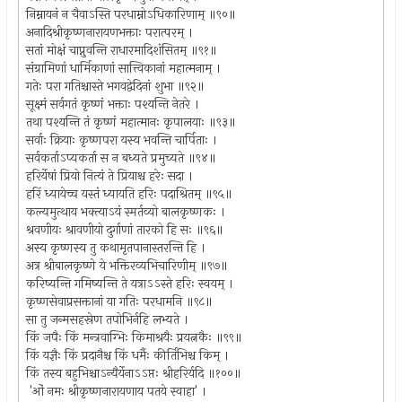
निम्नायनं न चैवाऽस्ति परधाम्नोऽधिकारिणाम् ॥९०॥
अनादिश्रीकृष्णनारायणभक्ताः परात्परम् ।
सतां मोक्षं चाप्नुवन्ति राधारमादिशंसितम् ॥९१॥
संग्रामिणां धार्मिकाणां सात्त्विकानां महात्मनाम् ।
गतेः परा गतिश्चास्ते भगवद्वेदिनां शुभा ॥९२॥
सूक्ष्मं सर्वगतं कृष्णं भक्ताः पश्यन्ति नेतरे ।
तथा पश्यन्ति तं कृष्णं महात्मानः कृपालयाः ॥९३॥
सर्वाः क्रियाः कृष्णपरा यस्य भवन्ति चार्पिताः ।
सर्वकर्ताऽप्यकर्ता स न बध्यते प्रमुच्यते ॥९४॥
हरिर्येषां प्रियो नित्यं ते प्रियाश्च हरेः सदा ।
हरिं ध्यायेच्च यस्तं ध्यायति हरिः पदाश्रितम् ॥९५॥
कल्यमुत्थाय भक्त्याऽयं स्मर्तव्यो बालकृष्णकः ।
श्रवणीयः श्रावणीयो दुर्गाणां तारको हि सः ॥९६॥
अस्य कृष्णस्य तु कथामृतपानास्तरन्ति हि ।
अत्र श्रीबालकृष्णे ये भक्तिरव्यभिचारिणीम् ॥९७॥
करिष्यन्ति गमिष्यन्ति ते यत्राऽऽस्ते हरिः स्वयम् ।
कृष्णसेवाप्रसक्तानां या गतिः परधामनि ॥९८॥
सा तु जन्मसहस्रेण तपोभिर्नहि लभ्यते ।
किं जपैः किं मन्त्रवाग्भिः किमाश्रयैः प्रयत्नकैः ॥९९॥
किं यज्ञैः किं प्रदानैश्च किं धर्मैः कीर्तिभिश्च किम् ।
किं तस्य बहुभिश्चाऽन्यैर्येनाऽऽप्तः श्रीहरिर्यदि ॥१००॥
'ओं नमः श्रीकृष्णनारायणाय पतये स्वाहा' ।