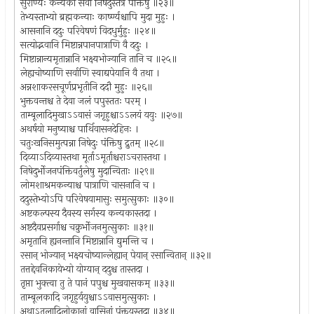
सुराण्यः कन्यका सर्वा निषेदुस्तत्र पंक्तिषु ॥२३॥
तेभ्यस्ताभ्यो ब्रह्मकन्याः कार्ष्ण्यश्चापि मुदा मुहुः ।
आसनानि ददुः परिवेषणं विदधुर्मुहुः ॥२४॥
सत्योद्भवानि मिष्टान्नपानपात्राणि वै ददुः ।
मिष्टान्नान्यमृतान्नानि भक्ष्यभोज्यानि तानि च ॥२५॥
लेह्यचोष्याणि सर्वाणि स्वाद्यपेयानि वै तथा ।
अन्नशाकरसचूर्णप्रभृतीनि ददौ मुहुः ॥२६॥
भुक्तवन्तश्च ते देवा जलं पपुस्ततः परम् ।
ताम्बूलादिमुखाऽऽवासं जगृहुश्चाऽऽलयं ययुः ॥२७॥
अथर्षयो मनुष्याश्च पार्थिवासनदेहिनः ।
चतुःखनिसमुत्पन्ना निषेदुः पंक्तिषु द्रुतम् ॥२८॥
दिव्याऽदिव्यास्तथा मूर्ताऽमूर्ताश्चराऽचरास्तथा ।
निषेदुर्भोजनपंक्तिवर्तुलेषु मुदान्विताः ॥२९॥
लोमशाश्रमकन्याश्च पात्राणि चासनानि च ।
ददुस्तेभ्योऽपि परिवेषयामासुः समुत्सुकाः ॥३०॥
अष्टकल्पस्य दैवस्य सर्गस्य कन्यकास्तदा ।
अष्टदैवप्रसर्गाश्च चक्रुर्भोजनमुत्सुकाः ॥३१॥
अमृतानि ह्यनन्तानि मिष्टान्नानि द्युमन्ति च ।
रसान् भोज्यान् भक्ष्यचोष्यान्लेह्यान् पेयान् रसान्वितान् ॥३२॥
तत्तद्देवनिकायेभ्यो योग्यान् ददुश्च तास्तदा ।
तृप्ता भुक्त्वा तु ते पानं पपुश्च मुखवासकम् ॥३३॥
ताम्बूलकादि जगृहुर्ययुश्चाऽऽवासमुत्सुकाः ।
अथाऽतलादिलोकानां वासिनां पंक्तयस्तदा ॥३४॥