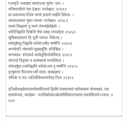
एतन्मूर्तेः समादाय खण्डांशान् मूर्तयः पराः ।
भविष्यन्तीतरे देवा ईश्वराः परमेश्वराः ॥१२४॥
नाऽस्मान्मयाऽधिकं वाच्यं प्रमाणं सदसि स्थिताः ।
अवतारास्तथा मुक्ता भवन्तः परमेश्वराः ॥१२५॥
वामने विश्वरूपे तु मध्ये रोम्णोर्द्वयोर्द्वयोः ।
कोटिचिह्नानि तिष्ठन्ति नैषां स्याद् गणनार्हता ॥१२६॥
सृष्टित्रयस्वरूपं हि मूर्तौ भगवतः स्थितम् ।
सर्वसृष्टेस्तु चिह्नानि वर्तन्तेऽस्यैव वर्ष्मणि ॥१२७॥
कण्ठोपरि चोत्तमांगे सूक्ष्मसूष्टिः प्रतिष्ठिता ।
कण्ठादधः करेरूर्ध्व कार्यसृष्टिर्व्यवस्थिता ॥१२८॥
कटेरधो निकृष्टा च आनखान्तं व्यवस्थिता ।
कोट्यर्बुदाऽब्जचिह्नानि वर्तन्तेऽस्य तु वर्ष्मणि ॥१२९॥
इत्युक्त्वा विररामाऽसौ नारदः सनदाज्ञया ।
राधिके च ततः पारितोषिकान्यर्पयत् पिता ॥१३०॥
इतिश्रीलक्ष्मीनारायणीयसंहितायां द्वितीये त्रेतासन्ताने महीमानानां भोजनदानं, ततः
सभायोजना, नारदोक्त- पराविद्योपदेशश्चेत्यादिनिरूपणनामा सप्तषष्टितमोऽध्यायः ॥
६७॥