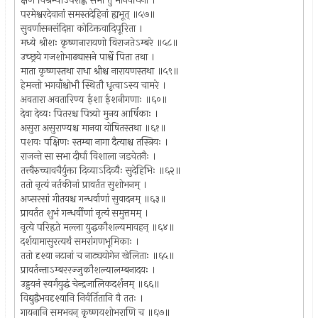
क्षणं विश्रम्याऽपराह्णे सभा तु मानवर्धिनी ।
परमेश्वरदेवानां समस्तदेहिनां ह्यभूत् ॥५७॥
सुवर्णासनसंदिप्ता कोटिक्तवादिपूरिता ।
मध्ये श्रीशः कृष्णनारायणो विराजतेऽम्बरे ॥५८॥
उच्छ्रये गजशोभाढ्यासने पार्श्वे पिता तथा ।
माता कृष्णस्तथा राधा श्रीश्च नारायणस्तथा ॥५९॥
हेमन्तो भगवाँश्चोभौ स्थितौ धृत्वाऽस्य चामरे ।
अवतारा अवतारिण्य ईशा ईशनीगणाः ॥६०॥
देवा देव्यः पितरश्च पित्र्यो मुनय आर्षिकाः ।
असुरा असुराण्यश्च मानवा योषितस्तथा ॥६१॥
पशवः पक्षिणः स्तम्बा नागा दैत्याश्च तस्त्रियः ।
राजन्ते सा सभा दीर्घा विशाला जडचेतनैः ।
तत्त्वैरुच्चावचैर्युक्ता दिव्याऽदिव्यैः सुदेहिभिः ॥६२॥
ततो नृत्यं नर्तकीनां प्रावर्तत सुशोभनम् ।
अप्सरसां गीतयश्च गन्धर्वाणां सुवादनम् ॥६३॥
प्रावर्तत शुभं गन्धर्वीणां नृत्यं समुत्तमम् ।
नृत्ये परिहृते मल्ला युद्धकौशल्यमावहन् ॥६४॥
दर्शयामासुरत्यर्थं समरांगणभूमिकाः ।
ततो दृश्या नटानां च नाट्ययोगेन खेलिताः ॥६५॥
प्रावर्तन्ताऽम्बररज्जुकौशल्यालम्बनादयः ।
उड्डयनं स्वर्गयुद्धं चेन्द्रजालिकदर्शनम् ॥६६॥
विद्युद्वैभवदृश्यानि निर्वर्तितानि वै ततः ।
गायनानि समभवन् कृष्णयशोभराणि च ॥६७॥