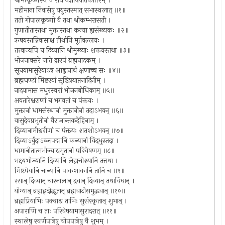
श्रीमत्कृष्णस्य च राधे यज्ञोपवीतकोत्तरम् ।
महीमाना निवासेषु ययुस्तस्मात् सभास्थलात् ॥१॥
ततो गोपालकृष्णो वै तथा श्रीकम्भरासती ।
गुणातीतास्तथा मुक्तास्तथा कन्या ह्यसंख्यकः ॥२॥
ऋषयस्तन्निवासाश्च तीर्थानि मूर्तवल्लयः ।
तत्त्वान्यपि च दिव्यानि श्रीमुख्याः शक्तयस्तथा ॥३॥
भोजनावसरे जाते द्वारपं ब्रह्मनादकम् ।
सूचयामासुरेवाऽत्र आह्वानार्थं क्षणाच्च सः ॥४॥
ब्रह्मघण्टां मिष्टरवां सृष्टित्रयाप्तनादिनीम् ।
नादयामास मधुरस्वरां भोजनबोधिकाम् ॥५॥
अवतारेश्वराणां च भगवतां च पंक्तयः ।
मुक्तानां धामसंस्थानां मुक्तानीनां तदाऽभवन् ॥६॥
वासुदेवप्रभृतीनां वैराजान्तकदेहिनाम् ।
दिव्यानामीश्वरीणां च पंक्तयः शतशोऽभवन् ॥७॥
दिव्याऽर्बुदाऽब्जपद्मानि कन्यानां विदधुस्तदा ।
धामानीतात्मभोज्याद्यमृतानां परिवेषणम् ॥८॥
भक्ष्यभोज्यानि दिव्यानि लेह्यचोश्यानि तत्तथा ।
मिष्टपेयानि चान्यानि पाकशाकानि तानि च ॥९॥
रसान् दिव्यान् चारनालान् द्रवान् दिव्यान् तथाविधान् ।
योग्यान् ब्रह्मह्रदोद्भूतान् ब्रह्मवाटीसमुद्भवान् ॥१०॥
ब्रह्मप्रियाभिः पक्वाश्च ताभिः सुसंस्कृतान् शुभान् ।
अपाराणि च ताः परिवेषयामासुरादरात् ॥११॥
स्थालेषु स्वर्णपात्रेषु चोपपात्रेषु वै शुभम् ।