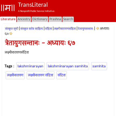
TransLiteral
A Nonprofit Public Service Initiative.
Literature
Ancestry
Dictionary
Prashna
Search
|
|
|
|
|
अध्यायः
संस्कृत सूची
संस्कृत स्तोत्र साहित्य
संहिता
लक्ष्मीनारायणसंहिता
त्रेतायुगसन्तानः
६७
त्रेतायुगसन्तानः - अध्यायः ६७
लक्ष्मीनारायणसंहिता
Tags
:
lakshminarayan
lakshminarayan samhita
samhita
लक्ष्मीनारायण
लक्ष्मीनारायण संहिता
संहिता