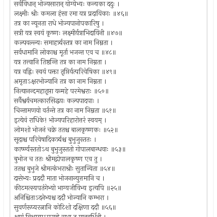
सर्वविधान् भोज्यसारान् योग्येभ्यः कन्यका ददुः ।
लक्ष्मीः श्रीः कमला हंसा रमा यत्र प्रदायिकाः ॥४६॥
तत्र का न्यूनता राधे भोज्यपानोपकारिषु ।
सत्री यत्र स्वयं कृष्णः लक्ष्मीर्यत्राभिदायिनी ॥४७॥
कल्पवल्ल्यः समाहर्त्र्यस्तत्र का नाम निम्नता ।
सर्वधामानि लोकाश्च मूर्ता भजन्त एव च ॥४८॥
यत्र तत्त्वानि तिष्ठन्ति तत्र का नाम निम्नता ।
यत्र वह्निः स्वयं पक्ता तृप्तिर्यत्परिवेषिका ॥४९॥
अमृताऽक्षरभोज्यानि तत्र का नाम निम्नता ।
नित्यानन्दमहातृप्ता यन्महे परमेश्वराः ॥५०॥
सर्वैश्वर्यचमत्कारसिद्धयः कल्पपादपाः ।
चिन्तामणयो वर्तन्ते तत्र का नाम निम्नता ॥५१॥
इत्येवं राधिके! भोज्यपरिहारोत्तरं स्वयम् ।
लोमशो भोजनं चक्रे ततश्च बालकृष्णकः ॥५२॥
सूदाश्च परिवेषादिकर्त्र्यश्च बुभुजुस्ततः ।
कार्ष्ण्यस्ततोऽथ बुभुजुस्ततो गोपालबान्धवाः ॥५३॥
बुभोज च ततः श्रीमद्गोपालकृष्ण एव तु ।
ततश्च बुभुजे श्रीमत्कंभराश्रीः सुतान्विता ॥५४॥
दासेभ्यः प्रददौ माता भोजनान्युत्तमानि च ।
कीटमत्स्यपतंगेभ्यो भाग्यजीविभ्य इत्यपि ॥२५॥
अनिश्चिताऽदनेभ्यश्च ददौ भोज्यानि कम्भरा ।
सुवर्णरूप्यरत्नानि कोटिशो दक्षिणा ददौ ॥५६॥