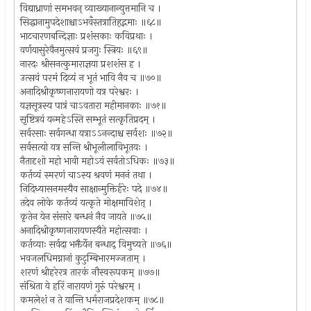
विद्याध्राणां समभवन् व्याख्यानान्युत्तमानि च ।
सिद्धानामुपदेशाश्चाऽभवँस्तत्रातिहृद्गमाः ॥६८॥
भाटचारणबन्दिज्ञाः प्रशंसकाः कविप्रथाः ।
वर्णयासुरेवैनमुत्सवं प्रजगुः स्त्रियः ॥६९॥
नारदः श्रीसनत्कुमाराज्ञया प्रशशंस ह ।
उत्सवं परमं दिव्यं न भूतं भावि नैव च ॥७०॥
अनादिश्रीकृष्णनारायणो यत्र परेश्वरः ।
यज्ञसूत्रस्य पात्रं चाऽवतारा महीमानकाः ॥७१॥
सृष्टित्रयं यन्महेऽस्ति सम्भूतं सत्कृतिप्रदम् ।
सर्वरसाः सर्वगन्धा यत्राऽऽनन्दाश्च सर्वशः ॥७२॥
सर्वसत्यो यत्र सन्ति श्रीभूलीलाविभूतयः ।
नैतादृशो महो भावी महोऽयं सर्वतोऽधिकः ॥७३॥
कर्तव्यं स्मरणं चाऽस्य श्रवणं मननं तथा ।
निदिध्यासनमस्यैव साक्षान्मुक्तिर्हरेः पदे ॥७४॥
तदेव लोके कर्तव्यं यत्कृते मोक्षमाविशेत् ।
कृतेन येन संसारे बन्धनं नैव जायते ॥७५॥
अनादिश्रीकृष्णनारायणस्यैते महोत्सवाः ।
कर्तव्याः सर्वदा भक्तैर्येन बन्धाद् विमुच्यते ॥७६॥
भवजलधिमग्नानां कुटुम्बिभारमज्जताम् ।
शरणं श्रीहरेरत्र तारकं नौस्वरूपकम् ॥७७॥
संश्रिता ये हरिं नारायणं गुरुं परेश्वरम् ।
कमलेशं न ते यान्ति धर्मराजप्रदेशकम् ॥७८॥