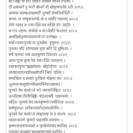
सा जिह्वा या हरिं स्तौति तच्चित्तं माधवेऽर्पितम् ।
तौ श्लाघ्यौ तु करौ बोध्यौ यौ श्रीकृष्णार्चने रतौ ॥७९॥
अन्यथा स्तम्बशाखाख्यौ शुष्कौ सेवाविवर्जितौ ।
कण्ठः स जम्बुककण्ठो यो न गायति माधवम् ॥८०॥
रोगो महान् स एवाऽस्ति यत्र नास्ति हरेः स्मृतिः ।
स एव शोच्यः सजीवो न योऽर्चयति केशवम् ॥८१॥
अनादिश्रीकृष्णनारायणोऽयं परमेश्वरः ।
सर्वाऽवतारपूज्योऽयं पूजनीयः पुमुत्तमः ॥८२॥
पूजका नहि शोच्यास्ते मृता अपि हि मुक्तिगाः ।
सर्वं चराचरं चात्र बालकृष्णे विराजते ॥८३॥
अस्य पूजा कृता येन तेनाऽर्चितं चराचरम् ।
रत्नाकरगुणा यद्वदसंख्याः श्रीहरेर्गुणाः ॥८४॥
राधाप्रभापारवतीलक्ष्मीपतिं श्रियः पतिम् ।
समाश्रिता न संसारे दुःखिता मोक्षगा यतः ॥८५॥
शूलध्वजधनुर्बाणमीनस्वस्तिकचक्रवान् ।
पूज्यते येन बालोऽयं करे सप्तकचिह्नितः ॥८६॥
ऊर्ध्वरेखाऽधिकैश्चिह्नैः षोडशाख्यैः पदाब्जयोः ।
सहितः पूज्यते येन बालकृष्णोऽयमीशिता ॥८७॥
सर्वायुधधरः सर्वकलाकौशल्यवारिधिः ।
पूज्यते येन बालोऽयं मोक्षभाक् स न संशयः ॥८८॥
यदन्तःकरणे कृष्णो यदात्मनि नरायणः ।
कृष्णनारायणव्याप्तो न मृत्योर्भयवान् क्वचित् ॥८९॥
परायणं प्रपन्नानां बालकृष्णजुषां क्वचित् ।