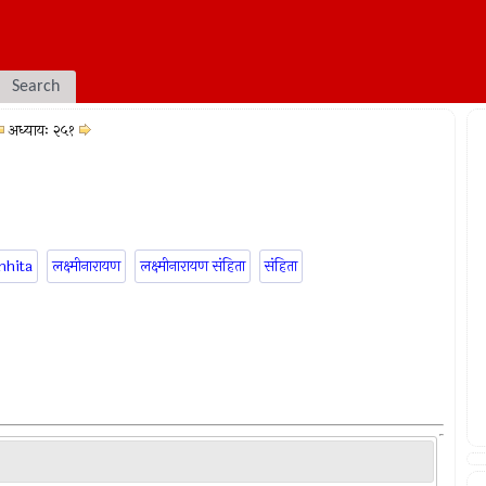
Search
अध्यायः २५१
mhita
लक्ष्मीनारायण
लक्ष्मीनारायण संहिता
संहिता