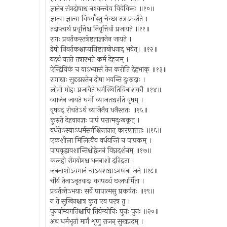
ज्ञानेन संगदोषाश्च नश्यन्त्येव विवेकिनः ॥१०॥
ज्ञात्वा ज्ञात्वा विषयाँस्तु चेच्छा तत्र प्रवर्तते ।
तदाप्त्यर्थं प्रवृत्तिश्च निवृत्तिर्वा प्रजायते ॥११॥
रागः प्रवर्तकस्तत्रेष्टताज्ञानेन जायते ।
द्वेषो निवर्तकश्चाप्यनिष्टताबोधनाद् भवेत्। ॥१२॥
यदर्थं यतते तत्रारभते कर्म देहजम् ।
ऐन्द्रियिकं च वाऽभ्यासं तेन करोति देहभाक् ॥१३॥
रागाद्याः सुदृढास्तेन दोषा भवन्ति दुःखदाः ।
लोभो मोहः प्रजायेते धर्मस्थितिविनाशकौ ॥१४॥
व्याजेन जायते धर्मो व्याजतश्चरति वृषम् ।
वृषवद् रोचतेऽर्थ व्याजेनैव धनैस्ततः ॥१५॥
कुरुते देहवानज्ञः पापं परात्मदुःखकृत् ।
वर्धतेऽस्याऽधर्मसर्गश्चिन्तनात् कारणात्ततः ॥१६॥
एकशीला मिलित्वैव वर्धयन्ति च पापकम् ।
पापवृद्धावशान्तिश्चोद्वेजनं विघ्नदर्शनम् ॥१७॥
कलहो रोगयोगश्च धननाशो दरिद्रता ।
जननाशोऽवमानं चाऽयशश्चाऽगणना जने ॥१८॥
चौर्यं तेनाऽनृतवादः कापट्यं छलधर्मिता ।
प्रवर्तन्तेऽभयाः सर्वे पापात्मसु प्रकर्षतः ॥१९॥
न ते सुखिनश्चात्र कुत एव परत्र तु ।
पुनर्याम्यगतिश्चापि तिर्यग्योनिः पुनः पुनः ॥२०॥
अथ धर्मभृतां मार्गं शृणु राजन् सुखप्रदम् ।