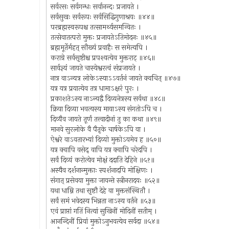
सर्वरसः सर्वगन्धः सर्वानन्दः प्रजायते ।
सर्वसुखः सर्वरूपः सर्वसिद्धिगुणाश्रयः ॥४४॥
परब्रह्मस्वरूपश्च तत्सामर्थ्यसमन्वितः ।
तत्सेवातत्परो मुक्तः प्रजायतेऽतिमोदनः ॥४५॥
ब्रह्ममूर्तेर्महत् सौख्यं प्रवाहैः स समेत्यपि ।
कराग्रे सर्वसृष्टीश्च प्रपश्यत्येव मुक्तराट् ॥४६॥
सार्वज्ञ्यं जायते चास्येश्वरत्वं संप्रजायते ।
नात्र वाऽन्यत्र लोकेऽस्याऽऽवर्तनं जायते क्वचित् ॥४७॥
यत्र यत्र प्रयात्येव तत्र धामाऽक्षरं पुरः ।
प्रकाशतेऽस्य नाऽन्यद्वै दिव्यनेत्रस्य सर्वथा ॥४८॥
क्रिया दिव्या भवत्यस्य मायाऽस्य संगतोऽपि च ।
दिव्यैव जायते तूर्णं तत्त्वादीनां तु का कथा ॥४९॥
मानवे सुरलोके वै पैतृके चार्षकेऽपि वा ।
ऐश्वरे वाऽवतारभ्यां दिव्यो मुक्तोऽयमेव ह ॥५०॥
यत्र क्वापि वसेद् वापि यत्र क्वापि चरेदपि ।
सर्वं दिव्यं करोत्येव मोक्षं ददाति देहिने ॥५१॥
अस्यैव दर्शनान्मुक्ताः स्पर्शनादपि मोक्षिणः ।
संगात् प्रसेवया मुक्ता जायन्ते स्त्रीनरादयः ॥५२॥
यथा धाम्नि तथा सृष्टौ देहे वा मुक्तसंस्थितौ ।
सर्वं समं भवेदस्य भिन्नता नाऽस्य वर्तने ॥५३॥
एवं प्राप्तां गतिं नित्यां सुखिनीं मोदिनीं सतीम् ।
आनन्दिनीं प्रियां मुक्तोऽनुभवत्येव सर्वदा ॥५४॥