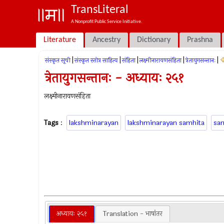
TransLiteral
A Nonprofit Public Service Initiative.
Literature
Ancestry
Dictionary
Prashna
|
|
|
|
|
संस्कृत सूची
संस्कृत स्तोत्र साहित्य
संहिता
लक्ष्मीनारायणसंहिता
त्रेतायुगसन्तानः
त्रेतायुगसन्तानः - अध्यायः २५१
लक्ष्मीनारायणसंहिता
Tags
:
lakshminarayan
lakshminarayan samhita
sa
अध्यायः २५१
Translation - भाषांतर