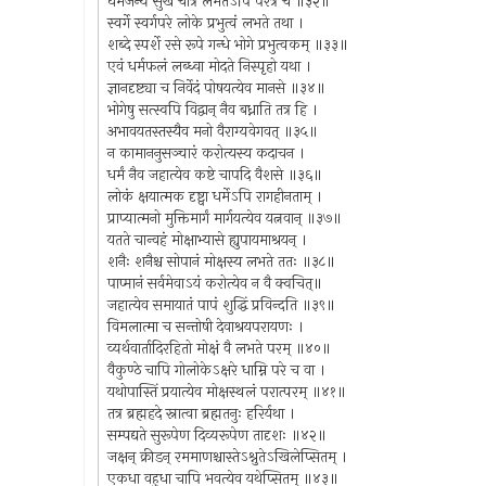
धर्मजन्यं सुखं चात्र लभतेऽपि परत्र च ॥३२॥
स्वर्गे स्वर्गपरे लोके प्रभुत्वं लभते तथा ।
शब्दे स्पर्शे रसे रूपे गन्धे भोगे प्रभुत्वकम् ॥३३॥
एवं धर्मफलं लब्ध्वा मोदते निस्पृहो यथा ।
ज्ञानदृष्ट्या च निर्वेदं पोषयत्येव मानसे ॥३४॥
भोगेषु सत्स्वपि विद्वान् नैव बध्नाति तत्र हि ।
अभावयतस्तस्यैव मनो वैराग्यवेगवत् ॥३५॥
न कामाननुसञ्चारं करोत्यस्य कदाचन ।
धर्मं नैव जहात्येव कष्टे चापदि वैशसे ॥३६॥
लोकं क्षयात्मक दृष्ट्वा धर्मेऽपि रागहीनताम् ।
प्राप्यात्मनो मुक्तिमार्गं मार्गयत्येव यत्नवान् ॥३७॥
यतते चान्वहं मोक्षाभ्यासे ह्युपायमाश्रयन् ।
शनैः शनैश्च सोपानं मोक्षस्य लभते ततः ॥३८॥
पाप्मानं सर्वमेवाऽयं करोत्येव न वै क्वचित्॥
जहात्येव समायातं पापं शुद्धिं प्रविन्दति ॥३९॥
विमलात्मा च सन्तोषी देवाश्रयपरायणः ।
व्यर्थवार्तादिरहितो मोक्षं वै लभते परम् ॥४०॥
वैकुण्ठे चापि गोलोकेऽक्षरे धाम्नि परे च वा ।
यथोपास्तिं प्रयात्येव मोक्षस्थलं परात्परम् ॥४१॥
तत्र ब्रह्महदे स्नात्वा ब्रह्मतनुः हरिर्यथा ।
सम्पद्यते सुरूपेण दिव्यरूपेण तादृशः ॥४२॥
जक्षन् क्रीडन् रममाणश्चास्तेऽश्नुतेऽखिलेप्सितम् ।
एकधा वहुधा चापि भवत्येव यथेप्सितम् ॥४३॥