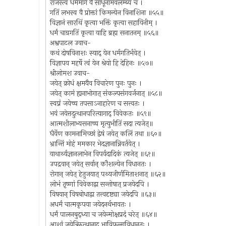
राजँस्त्वं धर्ममार्गं वै साधूनामवलम्ब्य च ।
गतिं लभस्व वै प्रोक्तां किमन्येन विनाशिना ॥५५॥
विज्ञानं सारथिं कृत्वा भक्तिं कृत्वा सहायिनीम् ।
धर्मं चाग्रगतिं कृत्वा याहि ब्रह्म सनातनम् ॥५६॥
अश्वपाटल उवाच-
कथं दोषविनाशः स्याद् येन धर्मगतिर्भवेत् ।
विज्ञापय महर्षे त्वं येन श्रेयो हि देहिनः ॥५७॥
श्रीलोमश उवाच-
जयेत् क्रोधं क्षमयैव विचारेण पुनः पुनः ।
जयेत् कामं ह्यनाभोगात् संकल्पसंगवर्जनात् ॥५८॥
स्वप्नं जयेच्च तपसाऽनाहारेण च सत्त्वतः ।
भयं जयेत्तदुत्थानपरित्यागाद् विवेकतः ॥५९॥
आत्मशीलाभ्यसनाच्च मृत्युभीतिं सदा त्यजेत्॥
धैर्येण कामनामिच्छां द्वेषं जयेत् कलिं तथा ॥६०॥
भ्रान्तिं मोहं ममकार भेदज्ञानान्निवर्तयेत् ।
याथार्थ्यज्ञानलाभेन विपर्यदादिकं त्यजेत् ॥६१॥
उपद्रवान् जयेत् सर्वान् कौशल्येन विधानतः ।
रोगान् जयेत् हेतुजयात् पथ्यजीर्णमिताशनात् ॥६२॥
लोभं तृष्णां विवेकाद्वा सन्तोषात् प्रजयेदपि ।
विषयान् विषबोधाद्वा तत्त्वदृष्ट्या जयेदपि ॥६३॥
अधर्मं चात्मकृपया जयेदनर्थभावतः ।
धर्मं पालनबुद्ध्या च जयेन्मोक्षप्रदं चरेत् ॥६४॥
आशां जयेन्निरुत्थानाद् भाविफल्गुविधानतः ।