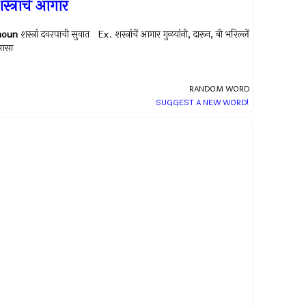
स्त्रांचें आगार
noun
शस्त्रां दवरपाची सुवात Ex.
शस्त्रांचें आगार गुळयांनी, दारून, बी भरिल्लें
आसा
RANDOM WORD
SUGGEST A NEW WORD!