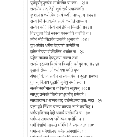
पूर्वपूर्वानुपुण्येन सार्थसंगेन वा जनः ॥२१॥
सत्संगेन सदा देही शुभं सर्वं प्रवाञ्च्छति ।
कुशलं प्रकरोत्येव सत्यं वदति नाऽनृतम् ॥२२॥
सत्यं विचिन्तयत्येब सत्यं करोति साधनम् ।
सत्येन वर्तते नित्यं रागं द्वेषं न विन्दति ॥२३॥
विज्ञवृत्त्या हितं स्वस्य परस्यापि करोति च ।
लोभं मोहं विहायैव प्रवर्तते शुभाय वै ॥२४॥
कुशलेनैव धर्मेण देहयात्रां करोति च ।
दानेन सेवया संकीर्तनेन भजनेन च ॥२५॥
यज्ञेन मालया देवपूजया तपसा तथा ।
सत्संगवृद्ध्या नित्यं च विन्दति धर्ममुत्तमम् ॥२६॥
वृद्धानां सेवया लोकसेवया वर्धते वृषः ।
दोषान् विज्ञाय सर्वान् स त्यजत्येव च दूरतः ॥२७॥
गुणान् विज्ञाय गृह्णाति गुणेषु रमते सदा ।
सत्संगसार्थमासाद्य वर्धयत्येव सद्वृषम् ॥२८॥
साधून् प्रसेवते नित्यं साधुधर्मान् प्रसेवते ।
साध्वाचाराऽभ्यासवशाद् वर्धन्तेऽस्य वृषाः सदा ॥२९॥
प्रज्ञा वृषे स्थिरा चास्य नान्यत्र रमते क्वचित् ।
धर्मप्रवृत्तिमान् देही धनार्थं यततेऽपि च ॥३०॥
धर्मधनं समवाप्य धर्मे व्ययं करोति च ।
धर्ममित्राणि जायन्ते धर्मिणो वै स्वभावतः ॥३१॥
धर्मात्मा धर्मशीलश्च धर्मसत्संगशोभितः ।