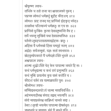
श्रीकृष्ण उवाच-
राधिके च ततो राजा चाऽश्वपाटलको गुरुम् ।
पप्रच्छ लोमशं धर्मक्रतुं ब्रूहीह कीदृशम् ॥१॥
लोमशः प्राह राजन् यत् प्राणिनां द्रोहकृत् भवेत्॥
तत्सर्वथा परित्याज्यं धर्मक्रतुः स एव सः ॥२॥
प्राणिनो दुःखिनः कृत्वा देवास्तुष्यन्ति नैव ह ।
सर्वे भवन्तु सुखिनो यथा देवास्तथाविधाः ॥३॥
वर्तन्तेऽनुग्रहपरास्तस्मादद्रोहकः क्रतुः ।
अहिंसा वै धर्ममखो हिंसा यमगृहं मतम् ॥४॥
अद्रोहः सर्वजन्तूनां. यज्ञः सतां स्वभावजः ।
स्नेहवृत्त्योपकारो वै धर्मयज्ञोऽस्ति भूतले ॥५॥
अश्वपाटल उवाच-
आत्मा शुद्धोऽस्ति चेत् केन पापात्मा जायते हि सः ।
कथं धर्मभृदात्मा च कथं रागं प्रमुञ्चति ॥६॥
कथं मुक्तिं प्रयात्येव कुत्र वासं करोति च ।
कीदृशं वर्तनं तत्र यस्मान्नावर्तते पुनः ॥७॥
श्रीलोमश उवाच-
सच्चिदानन्दरूपोऽयं चात्मा मायाविवर्जितः ।
अहंममत्वहीनश्च संगात् तद्वान् भवत्यपि ॥८॥
संगो मायाप्रसंगश्च सान्निध्यं चान्तरे सदा ।
तेनाऽऽकृष्टो भवत्येव पापात्मा दोषसंभृतः ॥९॥
ज्ञानाभावे च मायायाः संगं वै लभते यतिः ।