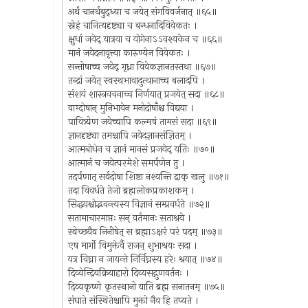
अर्थं चानर्थबुद्ध्या च जयेत् संगविवर्जनात् ॥६५॥
स्नेहं चानित्यदृष्ट्या च बन्धनादिविवेकतः ।
क्षुधां जयेद् यात्रया च योगेनाऽऽवश्यकेन च ॥६६॥
मानं जयेदनावृत्त्या कारुण्येन विवेकतः ।
सन्तोषाच्च जयेद् गृध्ना विवेकज्ञानतस्तथा ॥६७॥
तन्द्रां जयेत् स्वस्थभावादुत्थानाच्च बलादपि ।
संशयं शास्त्रवचनाच्च निर्णयात् प्रजयेत् सदा ॥६८॥
वाग्दोषान् मुनिभावेन मनोदोषाँश्च विद्यया ।
पावित्र्येण जयेच्चापि कल्मषं तामसं सदा ॥६९॥
ज्ञानदृष्ट्या तमश्चापि जयेदज्ञानसंज्ञितम् ।
आत्मबोधेन च ज्ञानं मानसं प्रजयेद् यतिः ॥७०॥
आत्मानं च जयेत्परमेशे समर्पणेन तु ।
तदर्पणात् सर्वदोषा शिष्टा नश्यन्ति द्राक् खलु ॥७१॥
तदा विवर्धते तेजो ब्रह्मलोकप्रकाशकम् ।
सिद्धयश्चोद्भवन्त्यस्य विज्ञानं सम्प्रवर्धते ॥७२॥
सतामाचारमाप्तः सन् वर्तमानः सताश्रये ।
स्वेच्छयैव निनीषेत् स ब्रह्माऽक्षरं परं पदम् ॥७३॥
एष मार्गो विमुक्तेर्वै राजन् शुभाश्रयः सदा ।
यत्र विघ्ना न जायन्ते निर्विघ्नस्य हरेः श्रयात् ॥७४॥
दिव्येन्द्रियक्रियाहारो दिव्यसद्गुणवर्तनः ।
दिव्यकृष्णे कृतस्थानो याति ब्रह्म सनातनम् ॥७५॥
संघाते संस्थितेश्चापि मुक्तो नैव हि तप्यते ।