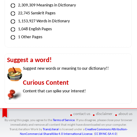
2,309,309 Meanings in Dictionary
22,745 Sanskrit Pages
1,153,927 Words in Dictionary
1,048 English Pages
1 Other Pages
Suggest a word!
Suggest new words or meaning to our dictionary!!
Curious Content
Content that can spike your interest!
contact us
disclaimer
about us
By using this page, you agree to the
Terms of Service
. If you disagree, please close your browser
immediately and remove all content that might have downloaded on your computer.
TransLiteration Work
by
TransLiteral
is licensed under a
Creative Commons Attribution-
NonCommercial-ShareAlike 4.0 International License
. (
CC BY-NC-SA 4.0
)