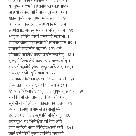
आत्मज्ञानं भवेत्तत्र स्नानात्पानाज्जलस्य च ।
यज्ञपुण्यं भवेच्चापि हंसतीर्थेऽन्नदानतः ॥५७॥
द्वादश्यां त्वेकसाधोर्हि भोजनात्पुण्यमुत्तमम्।
शतसाधुभोजनस्य पुण्यं भवेन्न संशयः ॥५८॥
एकादश्यां फलदानात् स्वर्णदानसमं फलम् ।
स्वर्णदानाद् राजसूयसमं चात्र भवेत् फलम् ॥५९॥
शृणु त्वं राधिके त्वन्यं चमत्कारं महाप्रभोः ।
रोलाख्यश्चोत्कलराजस्तीर्थार्थं सोमनाथकम् ॥६०॥
समाययौ स्वसैन्येन बहुमासैः शनैः शनैः ।
सोमनाथं महातीर्थं कृत्वा प्राचीसरस्वतीम् ॥६१॥
मूलद्वारिकिकातीर्थं कृत्वा च वामनस्थलीम् ।
भद्रावतीमहातीर्थं कृत्वा कुंकुमवापिकाम् ॥६२॥
अश्वपट्टसरस्तीरं पूर्णिमायां समाययौ ।
सायमागत्य विधिना कृत्वा तीर्थं जलं पापौ ॥६३॥
सैन्यं तृप्तं जलपानाद् रात्रौ भोजनमाप सः ।
देवाऽऽरार्त्रिकनादाँश्चाऽशृणोत् साधुकृतान् स्तवान् ॥६४॥
रात्रौ विश्रान्तिमासाद्य ततो निद्रावशोऽभवत् ।
सुप्तं सैन्यं चोत्थितं च प्रातस्तटाकप्राङ्तटे ॥६५॥
उद्यानः फलपूष्पाणामासीत्तत्राश्वशूण्ढिनः ।
उद्याद्याः पशवो राज्ञस्तृणानि चरितुं ययुः ॥६६॥
उद्यानवृक्षः पशुभिर्भक्षिता नाशिता अपि ।
राजा सूर्योदये भूत्वा विनिद्रोऽश्वसरो ययौ ॥६७॥
स्नानं दानं विधिं कृत्वा स्वनिवेशमुपाययौ ।