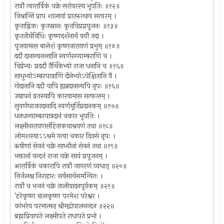
रात्रौ त्वारार्त्रिकं चक्रे सरोवरस्य भूपतिः ॥१२॥
विश्रान्तिं प्राप शालायां प्रातरुत्थाय सत्वरम् ।
कृताह्निकः कृतस्नानः कृतविप्रप्रपूजनः ॥१३॥
कृततीर्थविधिः कृष्णदर्शनार्थं ययौ तदा ।
पूजयामास बालेशं कृष्णनारायणं प्रभुम् ॥१४॥
ददौ दानान्यनन्तानि स्वर्णरूप्याम्बराणि च ।
विप्रेभ्यः प्रददौ तैर्थिकेभ्यो राजा धनानि च ॥१६॥
साधुभ्योऽम्बरपात्राणि दीनेभ्योऽपेक्षितानि वै ।
गोदानानि ददौ चापि ह्यन्नदानान्यपि नृपः ॥१६॥
उद्यापनं व्रतस्यापि कारयामास सत्फलम् ।
सुवर्णघटकादानादि स्वर्णमूर्तिप्रदानकम् ॥१७॥
धनधान्याम्बरपात्रदानं चकार भूपतिः ।
लक्ष्मीनारायणसंहिताकथाश्रवणं तथा ॥१८॥
लोमशस्याऽऽश्रमे गत्वा चकार दिवसे नृपः ।
ऋषीणां सेवनं चक्रे साध्वीनां सेवनं तथा ॥१९॥
भक्तानां वन्दनं राजा चक्रे सायं प्रपूजनम् ।
आरार्त्रिकं चकारापि रात्रौ जागरणं व्यधात् ॥२०॥
निर्जलश्च निराहारः सर्वसार्थसमन्वितः ।
रात्रौ च भजनं चक्रे तालीवादनपूर्वकम् ॥२१॥
'हरेकृष्ण बालकृष्ण परमेश परेश्वर ।
कांभरेय परमात्मन् श्रीमद्गोपालनन्दन ॥२२॥
ब्रह्मप्रियापते लक्ष्मीपते राधापते प्रभो ।