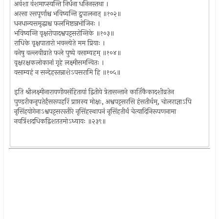
अवंशा वंशमाप्स्यन्ति निर्धना धनिनस्तथा ।
अरसा रसपूर्णाश्च भविष्यन्ति द्रुपालनात् ॥१०२॥
धनधान्यसमृद्धाश्च फलमिष्टान्नभोजिनः ।
भविष्यन्ति वृक्षरोपादश्वपट्टसरोन्तिके ॥१०३॥
राधिके वृक्षपातारो भवन्त्येते मम प्रियाः ।
वनेषु वल्लवीव्राते फले पुष्पे वसाम्यहम् ॥१०४॥
वृक्षरक्षकलोकानां गृहे लक्ष्मीसमन्वितः ।
वसाम्यहं न सन्देहस्तन्नाशेऽपसरामि हि ॥१०५॥
इति श्रीलक्ष्मीनारायणीयसंहितायां द्वितीये त्रेतासन्ताने कार्तिकैकादशीव्रतेन
पुण्डरीकनृपतेर्हंसरूपहरिं प्राप्तस्य मोक्षः, अश्वपट्टसरसि हंसतीर्थम्, चोलराज्ञाऽपि
नृसिंहयोगेनाऽश्वपट्टसरस्तीरे नृसिंहस्थापनं नृसिंहतीर्थं चेत्यादिनिरूपणनामा
नवत्रिंशदधिकद्विशततमोऽध्यायः ॥२३९॥