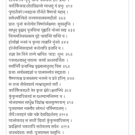
राधिकेऽथ शृणु चान्यं चमत्कारं हरेः प्रभोः ।
कार्तिकैकादृशीरात्रिप्रान्ते व्यधात्तु यं प्रभुः ॥१॥
पुण्डरीकोऽभवद्राजा गौर्जरो वैष्णवो महान् ।
सर्वधर्मान्वितो राज्यमपालयन्महीतटे ॥२॥
प्रातः पूजां करोत्येव विष्णोर्लक्ष्म्याः सुवस्तुभिः ।
साधून् वृद्धान् पूजयित्वा गृह्णाति भोजनं सदा ॥३॥
नित्यमतिथयस्तस्य गृहे चायान्ति यान्ति च ।
हरेर्नाम्नां भजनं च कृत्वा त्वन्नानि भुंजते ॥४॥
हरेर्जयन्तिकाहानां करोत्यपि व्रतानि च ।
राज्ञा तेन निजे राज्ये श्रावितः पटहः शुभः ॥५॥
एकादश्यास्तु यावत्यः कार्या अशनवर्जिताः ।
सर्वाभिर्वै प्रजाभिश्च वृद्धबालातुरान् विना ॥६॥
प्रजाः सर्वास्तदाज्ञां च पालयन्त्येव सद्व्रताः ।
वैष्णव्यश्च प्रजास्तस्य भजन्ते च व्रते हरिम् ॥७॥
स राजा तीर्थयात्रार्थं त्वश्वपट्टसरो ययौ ।
कार्तिकैकादशी तेन कृता क्षेत्रेऽक्षराभिधे ॥८॥
कुंकुमवापिकायां स दशम्यामभिगम्य च ।
भोजयामास साधूँश्च विप्रांश्च बालकृष्णकम् ॥९॥
पूजयामास भक्त्यैव लोमशं चर्षिमण्डलम् ।
तीर्थेऽवगाहनं चक्रे चक्रे देवादिदर्शनम् ॥१०॥
व्यलोकयत् स नगरीं दिव्यां कुंकुमवापिकाम् ।
प्रदक्षिणां चकारापि सरोवरस्य सर्वतः ॥११॥
तटस्थदेवताः सर्वाः पूजयामास वस्तुभिः ।