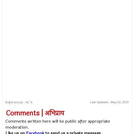
References : N/A
Last Updated :
May 02, 2021
Comments | अभिप्राय
Comments written here will be public after appropriate
moderation.
Like us on
Facebook
to send us a private message.