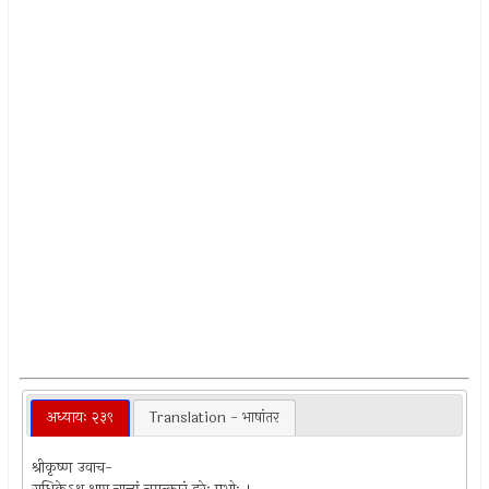
अध्यायः २३९
Translation - भाषांतर
श्रीकृष्ण उवाच-