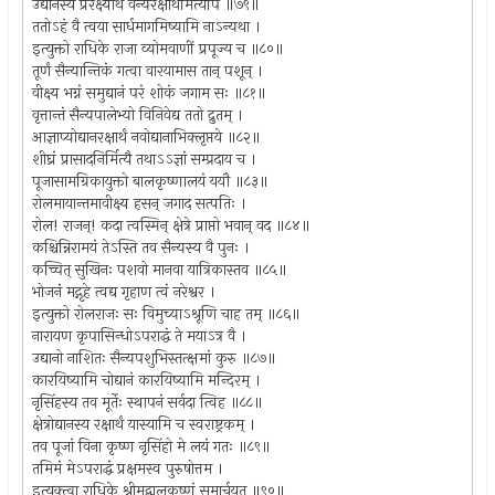
उद्यानस्य प्ररक्ष्यार्थं वन्यरक्षार्थमित्यपि ॥७९॥
ततोऽहं वै त्वया सार्धमागमिष्यामि नाऽन्यथा ।
इत्युक्तो राधिके राजा व्योमवाणीं प्रपूज्य च ॥८०॥
तूर्णं सैन्यान्तिकं गत्वा वारयामास तान् पशून् ।
वीक्ष्य भग्नं समुद्यानं परं शोकं जगाम सः ॥८१॥
वृत्तान्तं सैन्यपालेभ्यो विनिवेद्य ततो द्रुतम् ।
आज्ञाप्योद्यानरक्षार्थं नवोद्यानाभिक्लृप्तये ॥८२॥
शीघ्रं प्रासादनिर्मित्यै तथाऽऽज्ञां सम्प्रदाय च ।
पूजासामग्रिकायुक्तो बालकृष्णालयं ययौ ॥८३॥
रोलमायान्तमावीक्ष्य हसन् जगाद सत्पतिः ।
रोल! राजन्! कदा त्वस्मिन् क्षेत्रे प्राप्तो भवान् वद ॥८४॥
कश्चिन्निरामयं तेऽस्ति तव सैन्यस्य वै पुनः ।
कच्चित् सुखिनः पशवो मानवा यात्रिकास्तव ॥८५॥
भोजनं मद्गृहे त्वद्य गृहाण त्वं नरेश्वर ।
इत्युक्तो रोलराजः सः विमुच्याऽश्रूणि चाह तम् ॥८६॥
नारायण कृपासिन्धोऽपराद्धं ते मयाऽत्र वै ।
उद्यानो नाशितः सैन्यपशुभिस्तत्क्षमां कुरु ॥८७॥
कारयिष्यामि चोद्यानं कारयिष्यामि मन्दिरम् ।
नृसिंहस्य तव मूर्तेः स्थापनं सर्वदा त्विह ॥८८॥
क्षेत्रोद्यानस्य रक्षार्थं यास्यामि च स्वराष्ट्रकम् ।
तव पूजां विना कृष्ण नृसिंहो मे लयं गतः ॥८९॥
तमिमं मेऽपराद्धं प्रक्षमस्व पुरुषोत्तम ।
इत्युक्त्वा राधिके श्रीमद्बालकृष्णं समार्चयत् ॥९०॥