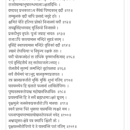
राजवेषाम्बरभूषागन्धमालाऽक्षतादिभिः ।
दण्डवत् प्रचकाराऽथ नैवेद्यं पिण्डकान् ददौ ॥९१॥
ताम्बूलकं ददौ चापि प्रसादं जगृहे हरेः ।
क्षमितं चेति हरिणा प्रोक्तो निजालयं ययौ ॥९२॥
तावन्नृसिंहभगवान् मूर्तिरूपो निजासने ।
प्रकटीभूय नृपतेः पूजां जग्राह भावतः ॥९३॥
राजाऽपि कारयामास मन्दिरं सुदृढं नवम् ।
नृसिंहं स्थापयामास मन्दिरे वृत्तिकां ददौ ॥९४॥
उद्यानं रोपयित्वा च नियुज्य रक्षकं ततः ।
ययौ चोत्कलदेशं स राधिके कृष्णभक्तिमान् ॥९५॥
एवं नृसिंहतीर्थं तत् सरोवरजलेऽभवत् ।
रोलतीर्थं सुरम्यं तन्मन्दिरं नृहरेस्तथा ॥९६॥
सर्वं तीर्थमयं चाऽभूद् बालकृष्णप्रतापतः ।
तत्र स्नानप्रकर्तारो भुक्तिं मुक्तिं शुभां गतिम् ॥९७॥
यास्यन्त्येव हि दातारो फलानां शाखिरोपिणः ।
पुष्पस्तबकरोपाश्च महोद्यानविधायिनः ॥९८॥
प्रयास्यन्ति हि ते सर्वे ब्रह्मधामाऽक्षरं घ्रुवम् ।
वृक्षमूले जलसेकप्रकर्तारोऽपि मानवाः ॥९९॥
स्वर्गं प्राप्य चिरं भुक्त्वा यास्यन्ति त्वक्षरं मम ।
पठनाच्छ्रवणाच्चास्योद्यानरोपफलं भवेत् ॥१००॥
अश्वपट्टसरःक्षेत्रे यत्र क्वापि क्षितौ तटे ।
वृक्षवल्लीरोपिणो ये ते यास्यन्ति परां गतिम् ॥१०१॥