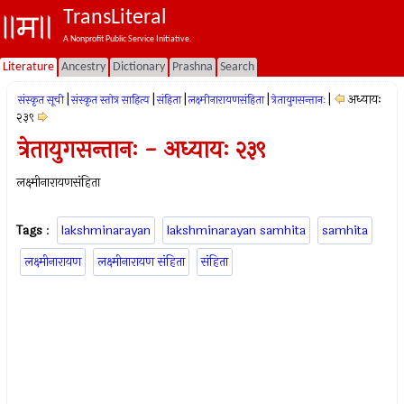
TransLiteral
A Nonprofit Public Service Initiative.
Literature
Ancestry
Dictionary
Prashna
Search
|
|
|
|
|
अध्यायः
संस्कृत सूची
संस्कृत स्तोत्र साहित्य
संहिता
लक्ष्मीनारायणसंहिता
त्रेतायुगसन्तानः
२३९
त्रेतायुगसन्तानः - अध्यायः २३९
लक्ष्मीनारायणसंहिता
Tags
:
lakshminarayan
lakshminarayan samhita
samhita
लक्ष्मीनारायण
लक्ष्मीनारायण संहिता
संहिता