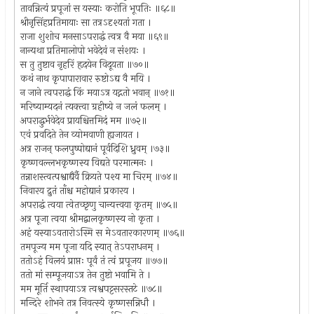
तावन्नित्यं प्रपूजां स यस्याः करोति भूपतिः ॥६८॥
श्रीनृसिंहप्रतिमायाः सा तत्रऽदृश्यतां गता ।
राजा शुशोच मनसाऽपराद्धं त्वत्र वै मया ॥६९॥
नान्यथा प्रतिमालोपो भवेदेवं न संशयः ।
स तु तुष्टाव नृहरिं हृदयेन विदूयता ॥७०॥
कथं नाथ कृपापारावार रुष्टोऽद्य वै मयि ।
न जाने त्वपराद्धं किं मयाऽत्र यद्गतो भवान् ॥७१॥
मरिष्याम्यदनं त्यक्त्वा ग्रहीष्ये न जलं फलम् ।
अपराद्धुर्भवेदेव प्रायश्चित्तमिदं मम ॥७२॥
एवं प्रवदिते तेन व्योमवाणी ह्यजायत ।
अत्र राजन् फलपुष्पोद्यानं पूर्वदिशि ध्रुवम् ।७३॥
कृष्णवल्लभकृष्णस्य विद्यते परमात्मनः ।
तन्नाशस्त्वत्पश्वाद्यैर्वै क्रियते पश्य मा चिरम् ॥७४॥
निवारय द्रुतं ताँश्च महोद्यानं प्रकारय ।
अपराद्धं त्वया त्वेतच्छृणु चान्यत्त्वया कृतम् ॥७५॥
अत्र पूजा त्वया श्रीमद्बालकृष्णस्य नो कृता ।
अहं यस्याऽवतारोऽस्मि स मेऽवतारकारणम् ॥७६॥
तमपूज्य मम पूजा यदि स्यात् तेऽपराधनम् ।
ततोऽहं विलयं प्राप्तः पूर्वं तं त्वं प्रपूजय ॥७७॥
ततो मां सम्पूजयाऽत्र तेन तुष्टो भवामि ते ।
मम मूर्ति स्थापयाऽत्र त्वश्वपट्टसरस्तटे ॥७८॥
मन्दिरे शोभने तत्र निवत्स्ये कृष्णसन्निधौ ।