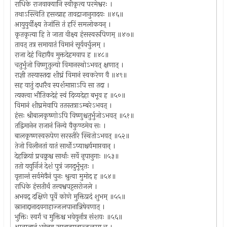
राधिके राजवाक्यानि स्वीकृत्य परमेश्वरः ।
तथाऽस्त्विति हसन्प्राह तावद्राजानुगादयः ॥४६॥
आयुयुर्वीक्ष्य तेजांसि तं हरिं समलोकयन् ।
कृतकृत्या हि ते जाता वीक्ष्य हंसस्वरूपिणम् ॥४७॥
तावत् तत्र समायातं विमानं सूर्यवर्चुलम् ।
राजा देहं विहायैव मुक्तदेहमवाप ह ॥४८॥
चतुर्भुजो विष्णुतुल्यो विमानस्थोऽभवत् क्षणात् ।
राज्ञी तस्यास्तदा शीघ्रं विमानं स्वकरेण वै ॥४९॥
सह यातुं दधारैव स्पर्शमाप्ताऽपि सा तदा ।
त्यक्त्वा भौतिकदेहं स्वं दिव्यदेहा बभूव ह ॥५०॥
विमानं शीघ्रमेवापि ततस्तत्राऽम्बरेऽभवत् ।
हंसः श्रीबालकृष्णोऽपि विष्णुश्चतुर्भुजोऽभवत् ॥५१॥
तद्विमानेन राजानं निन्ये वैकुण्ठमेव सः ।
बालकृष्णस्वरूपेण सरस्तीरे स्थितोऽभवत् ॥५२॥
तेजो विलीनतां यातं सार्थोऽप्याश्चर्यमाप्तवान् ।
देहक्रियां प्रचक्रुश्च सार्थाः सर्वे नृपानुगाः ॥५३॥
ततो ययुर्निजं देशं पुत्रं जगदुर्भूभृतः ।
वृत्तान्तं सर्वमेवैनं पुनः श्रुत्वा मुमोद ह ॥५४॥
राधिके हंसतीर्थं तत्त्वश्वपट्टसरोजले ।
अभवद् दक्षिणे पूर्वे कोणे मुक्तिप्रदं शुभम् ॥५५॥
स्नानाद्दानादवगाहाज्जलपानान्निषेवणात् ।
भुक्तिः स्वर्गं च मुक्तिश्च भवेयुर्नात्र संशयः ॥५६॥