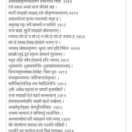
अनादिश्रीकृष्णनारायण स्वामिपते विभो' ॥२३॥
एवं चकार भजनं रटणं कीर्तनं तदा ।
दध्यौ स्वहृदये साक्षाद् दृष्टं श्रीकृष्णवल्लभम् ॥२४॥
आप्रातर्भजनं कृत्वा ध्यानमग्नो बभूव ह ।
अनुगाश्च ययुः सर्वे स्नानार्थं च सरोवरे ॥२५॥
राजा ब्राह्मे मुहूर्ते स्वहृदये श्रीनरायणम् ।
ध्यात्वा सोऽहं च सोऽहं च सोऽहं सोऽहं जजाप ह ॥२६॥
सोऽहं हंसश्च हंसश्च हंसहंसं जजाप च ।
भगवान् श्रीबालकृष्णः श्रुत्वा जापं हृदि स्थितः ॥२७॥
प्रसन्नोऽभूद् द्रुतं स्मृत्वा हंसरूपं पुरातनम् ।
बभूव शीघ्रं तत्रैव हंसरूपो हरिः स्वयम् ॥२८॥
शुक्लवर्णः शुक्लकान्तिः शुक्लहंसस्वरूपवान् ।
दिव्यमानुषवक्त्रश्च हंसदेहः श्रिया युतः ॥२९॥
रूपानुरूपावयवः कोटिकन्दर्पसुन्दरः ।
सर्वविद्याशेवधिश्च तथा वेदादिशेवधिः ॥३०॥
शनैः शनैश्च पद्भ्यां स चाययौ नृपसन्निधौ ।
राजा स्वहृदये देशं ददर्श सरसस्तटम् ॥३१॥
हंसमायान्तमेवापि लक्ष्मीं ददर्श पार्श्वगाम् ।
आश्चर्यपूर्णहृदयः प्रेमपूरितविग्रहः ॥३२॥
उत्थाय भगवन्तं तं चाभियातुं त्वरान्वितः ।
अभवत्तावदेवाऽसौ जाग्रद्भावं गतोऽभवत् ॥३३॥
नेत्रे चोन्मील्य यावत्स राधे पश्यति सन्निधौ ।
पश्यति स्म महातेजःपुञ्जं दिक्षु समन्ततः ॥३४॥