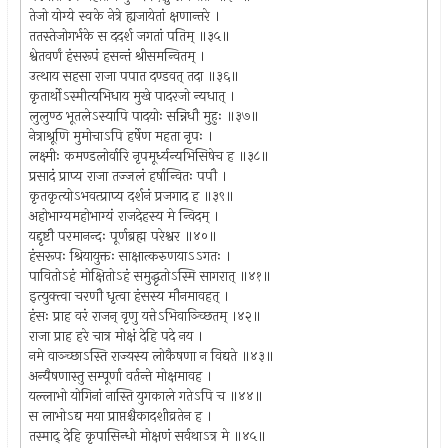
तेजो योग्ये स्वके नेत्रे ह्यजायेतां क्षणान्तरे ।
ततस्तेजोगर्भके स ददर्श जगतां पतिम् ॥३५॥
श्वेतवर्णं हंसरूपं हसन्तं श्रीसमन्वितम् ।
उत्थाय सहसा राजा पपात दण्डवत् तदा ॥३६॥
कृतार्थोऽस्मीत्यभिधाय मुखे पादरजो न्यधात् ।
लुलुण्ठ भूतलेऽस्यापि पादयोः सन्निधौ मुहुः ॥३७॥
नेत्राश्रूणि मुमोचाऽपि हर्षेण महता नृपः ।
लक्ष्मीः कमण्डलोर्वारि नृपमूर्ध्यन्यभिसिषेच ह ॥३८॥
प्रसादं प्राप्य राजा तज्जलं हर्षान्वितः पपौ ।
कृतकृत्योऽभवत्प्राप्य दर्शनं प्रजगाद ह ॥३९॥
अहोभाग्यमहोभाग्यं राजदेहस्य मे न्विदम् ।
यद्दृष्टौ परमानन्दः पूर्णब्रह्म परेश्वर ॥४०॥
हंसरूपः श्रियायुक्तः साक्षात्करुणयाऽऽगतः ।
पावितोऽहं मोक्षितोऽहं समुद्धृतोऽस्मि सागरात् ॥४१॥
इत्युक्त्वा चरणौ धृत्वा हंसस्य मौनमावहत् ।
हंसः प्राह वरं राजन् वृणु यत्तेऽभिवाञ्च्छितम् ।४२॥
राजा प्राह हरे चात्र मोक्षं देहि पदे नय ।
नमे वाञ्च्छाऽस्ति राज्यस्य लोकैषणा न विद्यते ॥४३॥
अन्यैषणास्तु सम्पूर्णा वर्तन्ते मोक्षमावह ।
यल्लाभो योगिनां नास्ति युगकाले गतेऽपि च ॥४४॥
स लाभोऽद्य मया प्राप्तश्चैकादशीव्रतेन ह ।
तस्माद् देहि कृपासिन्धो मोक्षणं सर्वथाऽत्र मे ॥४५॥