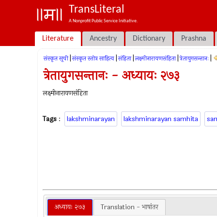
TransLiteral
A Nonprofit Public Service Initiative.
Literature
Ancestry
Dictionary
Prashna
|
|
|
|
|
संस्कृत सूची
संस्कृत स्तोत्र साहित्य
संहिता
लक्ष्मीनारायणसंहिता
त्रेतायुगसन्तानः
त्रेतायुगसन्तानः - अध्यायः २७३
लक्ष्मीनारायणसंहिता
Tags
:
lakshminarayan
lakshminarayan samhita
sa
अध्यायः २७३
Translation - भाषांतर