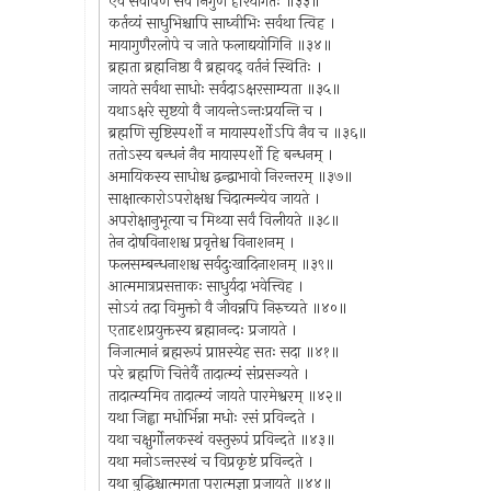
एवं सर्वार्पणे सर्वं निर्गुणं हरियोगतः ॥३३॥
कर्तव्यं साधुभिश्चापि साध्वीभिः सर्वथा त्विह ।
मायागुणैरलोपे च जाते फलाद्ययोगिनि ॥३४॥
ब्रह्मता ब्रह्मनिष्ठा वै ब्रह्मवद् वर्तनं स्थितिः ।
जायते सर्वथा साधोः सर्वदाऽक्षरसाम्यता ॥३५॥
यथाऽक्षरे सृष्टयो वै जायन्तेऽन्तःप्रयन्ति च ।
ब्रह्मणि सृष्टिस्पर्शो न मायास्पर्शोऽपि नैव च ॥३६॥
ततोऽस्य बन्धनं नैव मायास्पर्शो हि बन्धनम् ।
अमायिकस्य साधोश्च द्वन्द्वाभावो निरन्तरम् ॥३७॥
साक्षात्कारोऽपरोक्षश्च चिदात्मन्येव जायते ।
अपरोक्षानुभूत्या च मिथ्या सर्वं विलीयते ॥३८॥
तेन दोषविनाशश्च प्रवृत्तेश्च विनाशनम् ।
फलसम्बन्धनाशश्च सर्वदुःखादिनाशनम् ॥३९॥
आत्ममात्रप्रसत्ताकः साधुर्यदा भवेत्त्विह ।
सोऽयं तदा विमुक्तो वै जीवन्नपि निरुच्यते ॥४०॥
एतादृशप्रयुक्तस्य ब्रह्मानन्दः प्रजायते ।
निजात्मानं ब्रह्मरूपं प्राप्तस्येह सतः सदा ॥४१॥
परे ब्रह्मणि चित्तेर्वै तादात्म्यं संप्रसज्यते ।
तादात्म्यमिव तादात्म्यं जायते पारमेश्वरम् ॥४२॥
यथा जिह्वा मधोर्भिन्ना मधोः रसं प्रविन्दते ।
यथा चक्षुर्गोलकस्थं वस्तुरूपं प्रविन्दते ॥४३॥
यथा मनोऽन्तरस्थं च विप्रकृष्टं प्रविन्दते ।
यथा बुद्धिश्चात्मगता परात्मज्ञा प्रजायते ॥४४॥