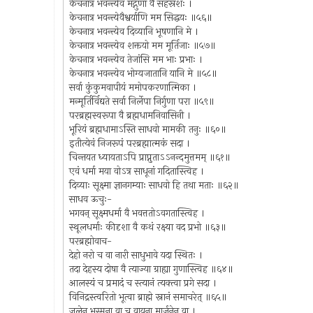
केचनात्र भवन्त्येव मद्गुणा वै सहस्रशः ।
केचनात्र भवन्त्येवैश्वर्याणि मम सिद्धयः ॥५६॥
केचनात्र भवन्त्येव दिव्यानि भूषणानि मे ।
केचनात्र भवन्त्येव शक्तयो मम मूर्तिजाः ॥५७॥
केचनात्र भवन्त्येव तेजांसि मम भाः प्रभाः ।
केचनात्र भवन्त्येव भोग्यजातानि यानि मे ॥५८॥
सर्वा कुंकुमवापीयं ममोपकरणात्मिका ।
मन्मूर्तिर्विद्यते सर्वा निर्लेपा निर्गुणा परा ॥५९॥
परब्रह्मस्वरूपा वै ब्रह्मधामनिवासिनी ।
भूरियं ब्रह्मधामाऽस्ति साधवो मामकी तनुः ॥६०॥
इतीत्येवं निजरूपं परब्रह्मात्मकं सदा ।
चिन्तयत ध्यायताऽपि प्राप्नुताऽऽनन्दमुत्तमम् ॥६१॥
एवं धर्मा मया वोऽत्र साधूनां गदितास्त्विह ।
दिव्याः सूक्ष्मा ज्ञानगम्याः साधवो हि तथा मताः ॥६२॥
साधव ऊचुः-
भगवन् सूक्ष्मधर्मा वै भवत्ततोऽवगतास्त्विह ।
स्थूलधर्माः कीदृशा वै कथं रक्ष्या वद प्रभो ॥६३॥
परब्रह्मोवाच-
देहो नरो च वा नारी साधुभावे यदा स्थितः ।
तदा देहस्य दोषा वै त्याज्या ग्राह्या गुणास्त्विह ॥६४॥
आलस्यं च प्रमादं च स्त्यानं त्यक्त्वा प्रगे सदा ।
विनिद्रस्त्वरितो भूत्वा ब्राह्मे स्नानं समाचरेत् ॥६५॥
जलेन भस्मना वा च वायुना मार्जनेन वा ।