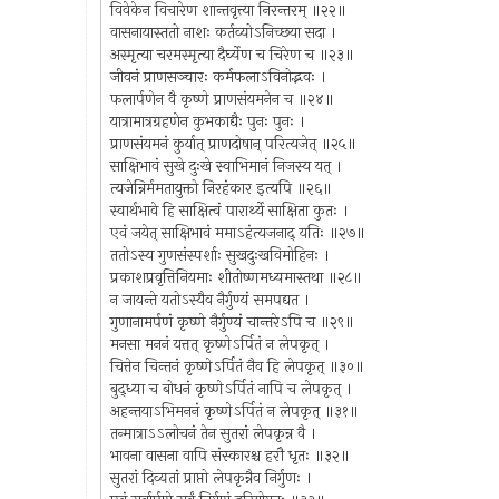
विवेकेन विचारेण शान्तवृत्त्या निरन्तरम् ॥२२॥
वासनायास्ततो नाशः कर्तव्योऽनिच्छया सदा ।
अस्मृत्या चरमस्मृत्या दैर्घ्येण च चिरेण च ॥२३॥
जीवनं प्राणसञ्चारः कर्मफलाऽविनोद्भवः ।
फलार्पणेन वै कृष्णे प्राणसंयमनेन च ॥२४॥
यात्रामात्रग्रहणेन कुभकाद्यैः पुनः पुनः ।
प्राणसंयमनं कुर्यात् प्राणदोषान् परित्यजेत् ॥२५॥
साक्षिभावं सुखे दुःखे स्वाभिमानं निजस्य यत् ।
त्यजेन्निर्ममतायुक्तो निरहंकार इत्यपि ॥२६॥
स्वार्थभावे हि साक्षित्वं पारार्थ्ये साक्षिता कुतः ।
एवं जयेत् साक्षिभावं ममाऽहंत्यजनाद् यतिः ॥२७॥
ततोऽस्य गुणसंस्पर्शाः सुखदुःखविमोहिनः ।
प्रकाशप्रवृत्तिनियमाः शीतोष्णमध्यमास्तथा ॥२८॥
न जायन्ते यतोऽस्यैव नैर्गुण्यं समपद्यत ।
गुणानामर्पणं कृष्णे नैर्गुण्यं चान्तरेऽपि च ॥२९॥
मनसा मननं यत्तत् कृष्णेऽर्पितं न लेपकृत् ।
चित्तेन चिन्तनं कृष्णेऽर्पितं नैव हि लेपकृत् ॥३०॥
बुद्ध्या च बोधनं कृष्णेऽर्पितं नापि च लेपकृत् ।
अहन्तयाऽभिमननं कृष्णेऽर्पितं न लेपकृत् ॥३१॥
तन्मात्राऽऽलोचनं तेन सुतरां लेपकृन्न वै ।
भावना वासना वापि संस्कारश्च हरौ धृतः ॥३२॥
सुतरां दिव्यतां प्राप्तो लेपकृन्नैव निर्गुणः ।