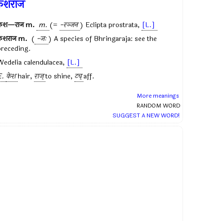
ेशराज
केश—राज
m.
m.
(=
-रञ्जन
)
Eclipta prostrata
,
[L.]
केशराज
m.
(
-जः
) A species of Bhringaraja: see the
preceding.
Wedelia calendulacea
,
[L.]
E.
केश
hair,
राज्
to shine,
टच्
aff.
More meanings
RANDOM WORD
SUGGEST A NEW WORD!