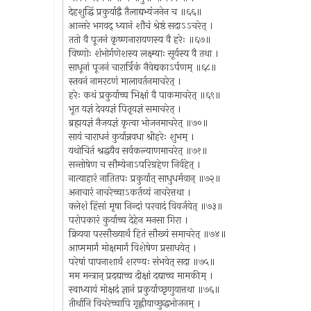
देहशुद्धिं प्रकुर्याद्वै तैलाद्यभ्यंजनेन च ॥६६॥
आन्तरे भगवद् ध्यानं शौचं श्रेष्ठं सदाऽऽचरेत् ।
ततो वै पूजनं कृष्णनारायणस्य वै हरेः ॥६७॥
विष्णोः शंभोर्गणेशस्य लक्ष्म्याः सूर्यस्य वै तथा ।
साधूनां पूजनं चारार्त्रिकं नैवेद्यकाऽर्पणम् ॥६८॥
स्तवनं नामरटणं मालावर्तनमाचरेत् ।
हरेः कथं प्रकुर्याच्च भिक्षां वै पाकमाचरेत् ॥६९॥
भूत यज्ञं देवयज्ञं पितृयज्ञं समाचरेत् ।
ब्रह्मयज्ञं नैजयज्ञं कृत्वा भोजनमाचरेत् ॥७०॥
सायं चाराधनं कुर्यान्नवधा श्रीहरेः शुभम् ।
यथोचितं श्रद्धयैव सर्वकल्याणमाचरेत् ॥७१॥
सन्तोषेण च सौम्येनाऽपरिग्रहेण निर्वहेत् ।
नात्याहारं नातितपः प्रकुर्यात् साधुधर्मवान् ॥७२॥
अनाचारं नाचरेच्चाऽकर्तव्यं नाचरेत्तथा ।
क्लेशं हिंसां मृषा निन्दां परवादं विवर्जयेत् ॥७३॥
परोपकारं कुर्याच्च देहेन मनसा गिरा ।
क्रियया परसौख्यार्थं हितं सौख्यं समाचरेत् ॥७४॥
आप्ममार्गं मोक्षमार्गं विशेषेण प्रसाधयेत् ।
परेषां पापनाशार्थं शरण्यः संभवेत् सदा ॥७५॥
मम मन्त्रान् प्रदद्याच्च दीक्षां दद्याच्च मामकीम् ।
स्वाध्यायं मोक्षदं ज्ञानं प्रकुर्याच्छृणुयात्तथा ॥७६॥
तीर्थानि विचरेच्चापि गृह्णीयाच्छुद्धभोजनम् ।