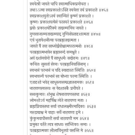
स्ववेत्त्री जायते चापि स्वात्माधिकप्रगोचरा ।
तथाऽऽत्मा स्वप्रकाशोऽस्ति स्ववेत्ता स्वं प्रकाशते ॥४५॥
स्वप्रकाशयुतोऽस्वं स्वान्वितं कृष्णं प्रकाशते ।
कृष्णः प्रकाशयत्येनं परस्परं प्रकाशते ॥४६॥
द्वयोः प्रकाशयोरैक्ये तादात्म्यमिव जायते ।
गुणसाजात्म्यतादात्म्याद् गुणिनोस्तादृशात्मता ॥४७॥
एवं भूतावेशनीत्या परब्रह्मतदात्मता ।
जायते वै तया साध्वोर्द्वयोश्चात्मपरात्मनोः ॥४८॥
परब्रह्मात्मभावेन ब्रह्मानन्दं समश्नुते ।
अयं दशांगयोगो वै साधुधर्मः सदोत्तमः ॥४९॥
कथितः सुसतां सेव्यः परब्रह्मनिवासिनाम् ।
स्वभानं परभानं च यदि स्यादपरा स्थितिः ॥५०॥
स्वभावर्ज्यं परभानं सा बोध्या परमा स्थितिः ।
एतादृशो भवेत् साधुस्त्वसम्प्रज्ञातनामकः ॥५१॥
नारायणस्वरूपः स वेदशास्त्रैः प्रगीयते ।
सनत्कुमारः शंभुश्च शेषनारायणस्तथा ॥५२॥
लोमशोऽयं महर्षिश्च त्वेते नारायणा मताः ।
ब्रह्मप्रियास्तथा सर्वा राधालक्ष्मीरमादिकाः ॥५३॥
गरुडाद्याश्च मे वाहाः सर्वे नारायणा इमे ।
कुंकुमवापीनगरी सर्वा नारायणी मम ॥५४॥
प्रमुक्ता वर्तते त्वत्र साधवः साध्विकाः समाः ।
परब्रह्मात्मका लीलाविभूतयो वसन्ति मे ॥५५॥