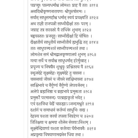
पप्रच्छुः पाल्यधर्मांश्च लोमशः प्राह वै ततः ॥११॥
अनादिश्रीकृष्णनारायणः श्रीपुरुषोत्तमः ।
सर्वान् साधुसमर्हांश्च धर्मान् स्वयं प्रवक्ष्यति ॥१२॥
अथ राज्ञी राजपत्नी साध्वीदीक्षां ततः परम् ।
जग्राह तत्र सरस्तटे वै राधिके शुभाम् ॥१२॥
बह्वयस्ततः प्रजगृहुः साध्वीदीक्षां हि योषितः ।
दीक्षातीर्थं साधुतीर्थं साध्वीतीर्थं ह्यभूद्धि तत् ॥१४॥
ततः साधुपञ्चशतं साध्वीपञ्चशतं तथा ।
लोमशेन समं श्रीमद्बालकृष्णालयं शुभम् ॥१५॥
गत्वा सर्वे च सर्वाश्च साधुधर्मान् हरेर्मुखात् ।
प्रपूज्य च निषद्यैव शुश्रुवुः प्रश्नितस्य वै ॥१६॥
स्थूलदेहे सूक्ष्मदेहः सूक्ष्मदेहे तु वासना ।
वासनायां जीवनं च जीवने साक्षिभावना ॥१७॥
साक्षिभावे च नैर्गुण्यं नैर्गुण्ये लेपवर्जनम् ।
अलेपे ब्रह्मनिष्ठा च ब्रह्मभावे प्रमुक्तता ॥१८॥
प्रमुक्तौ परमानन्दः परब्रह्मकृतो भवेत् ।
एवं दशविधा वेदीं चारुह्याऽऽनन्दमश्नुते ॥१९॥
दशांगं च समाधानं कर्तव्यं साधुभिः सदा ।
देहस्य वशता कार्या तपसा निग्रहेण च ॥२०॥
तितिक्षया च क्षमया शीलेन सेवयाऽनिशम् ।
सूक्ष्मेन्द्रियाणां वशता कर्तव्या धैर्यभावनैः ॥२१॥
अप्रवृत्त्या विषयाणामदानेन धिया तथा ।