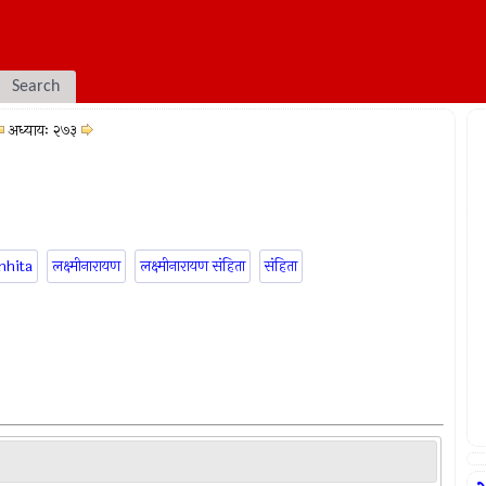
Search
अध्यायः २७३
mhita
लक्ष्मीनारायण
लक्ष्मीनारायण संहिता
संहिता