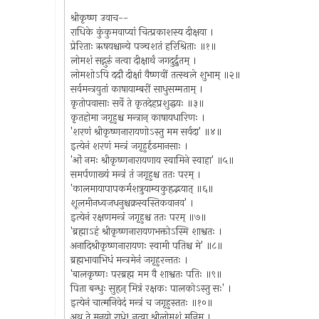
श्रीकृष्ण उवाच--
राधिके कुंकुमवाप्यां चित्प्रकाशस्य दीक्षया ।
प्रेरिताः ऋषयश्चान्ये पञ्चशतं हरिश्रिताः ॥१॥
लोमशं सद्गुरुं नत्वा दीक्षार्थं जगदुर्द्रुतम् ।
लोमशोऽपि ददौ दीक्षां वैष्णवीं तत्स्थले शुभाम् ॥२॥
सर्वमन्त्रयुतां काषायाम्बरीं साधुसम्मताम् ।
कृतोपवासाः सर्वे ते कृतदेहप्रशुद्धयः ॥३॥
कृतहोमा जगृहुश्च मन्त्रान् काषायधारिणः ।
'शरणं श्रीकृष्णनारायणोऽस्तु मम सर्वदा' ॥४॥
इत्येनं शरणं मन्त्रं जगृहुर्दृढमानसाः ।
'ओं नमः श्रीकृष्णनारायणाय स्वामिने स्वाहा' ॥५॥
समर्पणाख्यं मन्त्रं तं जगृहुश्च ततः परम् ।
'कालमायापापकर्मशत्रुयाम्यकुहृद्भयात् ॥६॥
शूलमीनध्वजधनुश्चक्रस्वस्तिकवानव' ।
इत्येनं रक्षणमन्त्रं जगृहुश्च ततः परम् ॥७॥
'ब्रह्माऽहं श्रीकृष्णनारायणभक्तोऽस्मि शाश्वतः ।
अनादिश्रीकृष्णनारायणः स्वामी पतिश्च मे' ॥८॥
ब्रह्मभावाभिधं मन्त्रमेनं जगृहुरन्ततः ।
'बालकृष्णः परब्रह्म मम वै शाश्वतः पतिः ॥९॥
पिता बन्धुः सुहृन् मित्रं रक्षकः पालकोऽस्तु सः' ।
इत्येनं चात्मनिवेदं मन्त्रं च जगृहुस्ततः ॥१०॥
अथ ते मुनयो राधे! नत्वा श्रीलोमशं मुनिम् ।